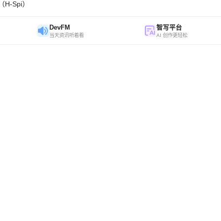
H-Spi）
DevFM
智写平台
当天资讯听着看
AI 创作更轻松