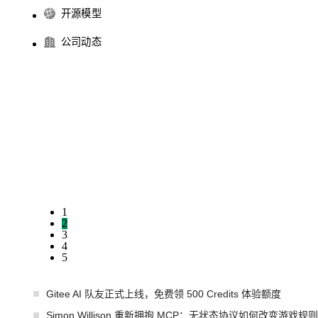
开源模型
公司动态
1
2
3
4
5
Gitee AI 队友正式上线，免费领 500 Credits 体验额度
Simon Willison 重新拥抱 MCP：无状态协议如何改变游戏规则