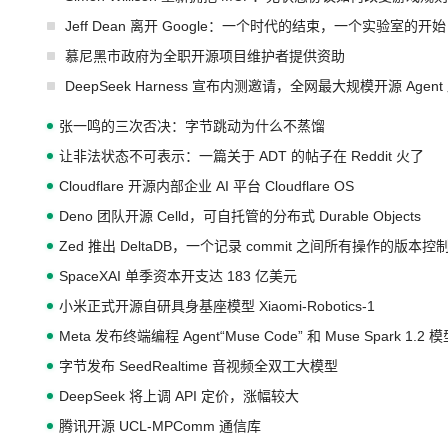
Jeff Dean 离开 Google：一个时代的结束，一个实验室的开始
慕尼黑市政府为全职开源项目维护者提供资助
DeepSeek Harness 宣布内测邀请，全网最大规模开源 Age
张一鸣的三次否决：字节跳动为什么不蒸馏
让非法状态不可表示：一篇关于 ADT 的帖子在 Reddit 火了
Cloudflare 开源内部企业 AI 平台 Cloudflare OS
Deno 团队开源 Celld，可自托管的分布式 Durable Objects
Zed 推出 DeltaDB，一个记录 commit 之间所有操作的版本控
SpaceXAI 单季资本开支达 183 亿美元
小米正式开源自研具身基座模型 Xiaomi-Robotics-1
Meta 发布终端编程 Agent“Muse Code” 和 Muse Spark 1.2 
字节发布 SeedRealtime 音视频全双工大模型
DeepSeek 将上调 API 定价，涨幅较大
腾讯开源 UCL-MPComm 通信库