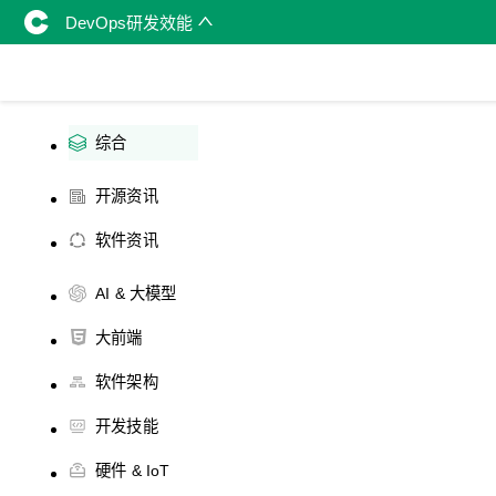
DevOps研发效能
综合
开源资讯
软件资讯
AI & 大模型
大前端
软件架构
开发技能
硬件 & IoT