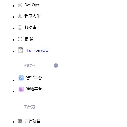
DevOps
程序人生
数据库
更 多
HarmonyOS
实验室
智写平台
造物平台
生产力
开源项目