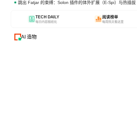
跳出 Fatjar 的束缚：Solon 插件的体外扩展（E-Spi）与热插拔（
TECH DAILY
阅读榜单
每日内容报纸化
每周热文看这里
AI 造物