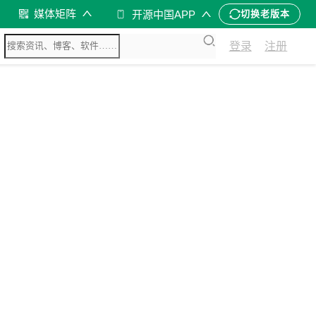
媒体矩阵
开源中国APP
切换老版本
登录
注册