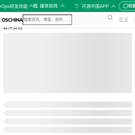
媒体矩阵
evOps研发效能
开源中国APP
切
综合
登录
开源资讯
软件资讯