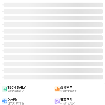
TECH DAILY
阅读榜单
每日内容报纸化
每周热文看这里
DevFM
智写平台
当天资讯听着看
AI 创作更轻松