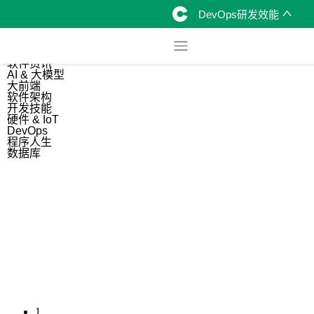
DevOps研发效能
综合
开源资讯
软件资讯
AI & 大模型
大前端
软件架构
开发技能
硬件 & IoT
DevOps
程序人生
数据库
1