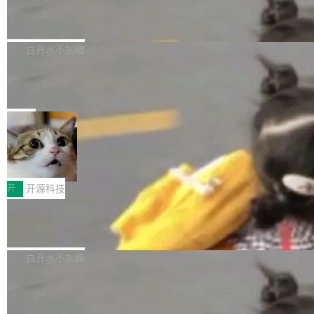
6的终端设备已突破7000万台，注册开发者数量
zen 9000/8000/7000系列处理器，并针对X3D
Dgraph v25.4.0 发布，具有图形后端的
窗口推了又推。好到合进 main 分支的代码，我
已突破 1100 万。随着鸿蒙生态汇聚越来越多的
原生 GraphQL 数据库
处理器特性进行平台级优化。其搭载X3D鸡血模
们自己都没看完。 这事不是个例。GitLab 调研
Dgraph 是一个水平可扩展的分布式 GraphQL
高质量游戏...
式2.0，可根据不同使用场景释放处理器潜力，
过 1528 名开发者，85% 说 AI 把瓶颈从写代码
数据库，有一个图形后端。作为一个原生的 Gra
白开水不加糖
帮助玩家在游戏与高负载应用中获得更充分的性
转移到了审代码。 写代码有人替你干了。但审代
phQL 数据库，它严格控制数据在磁盘上的排列
能表现。 在核心规格方面，B850 AO...
码、把关发版这两道关，还得靠人肉扛。 V5.0
竹知了：一个零依赖的单文件 HTML，
方式，以优化查询性能和吞吐量，减少集群中的
把儿时竹蝉玩具搬进浏览器
想让 AI 一起盯。
磁盘寻道和网络调用。 Dgraph v25.4.0 现已发
竹知了（zhuzhiliao）是那种小时候路边摊上几
布，具体更新内容包括： feat(zero)：Zero 现
块钱的玩意儿——一根小竹签，一个竹筒，一头
局
支持 --security superflag（token=...;whitelist
系着涂了松香的线。甩起来，竹膜震动，发出“哇
=...），与 Alpha 版本的格式一致，并据此对其
30倍效率升级：解锁医学影像数据要素
——哇”的蝉鸣声。实物越来越难找了，有开发者
价值化的真实路径
管理 HTTP 端点进行授权。 <blockquote> <p>
把它做成了 Web 玩具，放在 zhuzhiliao.imsai.c
完成一例腹部CT影像标注，张医生过去需要约1
<span><strong>警告：</strong>&nbsp;Zero
c 上，并在 GitHub 开源。 玩法很简单：按住屏
20个小时。他必须在数百张连续影像上，一笔一
开
开源科技
的 admin ...
幕画圈，或者直接甩手机。页面会实时显示转速
笔勾画边界，一层一层识别肌肉组织。如今，使
（圈/秒），声音来自真实竹知了录音的 1.72 秒
Apache Dubbo-go v3.3.2 正式发布
用东软飞标医学影像标注平台，同样的工作缩短
采样，无缝循环。音频解码失败时，还有一套合
至4小时，效率提升30倍。 这组数字背后，改变
这个版本面向生产环境，重心在内核稳定性。我
成兜底——锯齿波振荡器模拟脉冲，并联带通共
的不只是速度，而是把医学影像转化为AI能力的
们彻底收敛了旧配置体系，扩展了 Triple 协议与
白开水不加糖
振峰模拟竹膜和筒腔共鸣。 技术细节上，物理引
路径真正打通了。 大型医院积累的影像数据规模
泛化调用能力，加强了应用级元数据和服务治
擎是绳系质点模型：重力、弹性绳（只拉不
庞大，但不能直接用于训练模型。器官、病灶和
Calibre 9.12 发布，功能强大的开源电
理，同时集中修了并发安全、资源泄漏和热路径
推）、空气阻力，1/240 秒定步长积...
子书工具
组织边界，必须由专业医生逐层识别、标记和校
性能问题。
Calibre 开源项目是 Calibre 官方出的电子书管