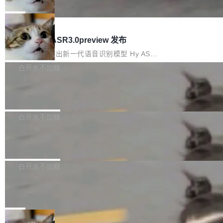
che 量化 + 权重压缩，吞吐量提升 4
代码检索手段（如关键词匹配、目录遍历）仅能
短剧部门，有互联网大厂背景。在公司内部架构
Kimi 和 GLM 是当前最强的大模型系列之一，但
1%，成本降 30%
在语法层面完成文本定位，难以触及代码的语义
调整期间，部门三次通知全员将数据从A集群迁
它们有一个共同的问题：太吃显存了。月之暗面
局
内涵与结构关联，导致开发者使用代码智能体在
移到B集群，王某都回复了"收到"。 他没有迁移
的 Kimi K 系列和智谱的 GLM 都是长上下文、M
理解大规模代码仓时面临显著"代码仓理解"瓶
腾讯混元 Hy ASR3.0preview 发布
数据。2024年9月3日下午4点，他使用此前登录
oE 架构的大模型，好用到让人上瘾，但 GPU 显
颈。 代码仓深度理解服务（以下简称" CodeBas
的账号密码进入A集群，输入了一条被程序员圈
存永远不够用。 Cloudflare 的 Workers AI 团队
腾讯混元正式推出新一代语音识别模型 Hy ASR
e深度理解服务"）是华为云码道（CodeA...
称为"删库跑路"的命令——最高管理员权限、无
一直在跑这些模型的推理。他们在官方博客上发
3.0preview。基于最新一代大语言模型 Hy3 的
白开水不加糖
需确认、强制递归删除。17个小时后，运维人员
了一篇技术文章，详细拆解了三种让大模型在 G
语言理解能力，以及融合了高精度语音识别与深
发现异常并中止进程时，89TB数据已经没了。
Pale Moon 34.3.2 发布，苍月浏览器
PU 上跑得更省、更快的技术手段——KV cache
度语义理解能力，实现了语音识别能力的全面升
删掉的是AI游戏部门的全部开发文件，包括公司
量化、模型权重压缩、以及共享 KV cache 的完
级。 根据介绍，Hy ASR3.0preview 目标在于：
Pale Moon 34.3.2 现已发布，这是一个安全更
自研的多个文生3D和...
整性保护。效果是：吞吐量提升 41%，每 token
让语音识别不再只是听清，而是真正听懂。通过
新和少量网页兼容性修复版本。 Changes/fixe
白开水不加糖
成本降低 30%，精度不变。 FP8 省的不仅是显
先理解你的语境和意图，再把准确的文字直接给
s： 实现了URL.Parse()便捷功能 对浏览器内部
存 KV cache 是推理时最吃显...
到你。从“逐字转写、单点优化”演进为“理解语
PostgreSQL 18/19 新特性深度解读
函数添加了多项边界检查，以避免潜在的越界访
境、兼容场景、一键直出”。 Hy ASR 3.0 previe
问、下溢和溢出。（DiD） 修复了加载和解析内
演讲者分享了一个有趣的实践：面对 PG 18 已
w 不要求标准普通话，方言识别覆盖粤语、吴语
容提供的字体时出现的几个问题 为避免音频加
发布的 Release Notes，他利用 AI 工具（如 Co
白开水不加糖
等 10 大方言片区和 20 余个二级小片区。在开
载、处理和播放过程中可能出现的一系列错误，
pilot）对数千条 commit 日志进行自动分析，先
源评测集中，Hy ASR 3.0 preview 在多语种的
对音频采样频率设定了下限 采样率低于 8kHz
慕尼黑市政府为全职开源项目维护者提
让模型总结出三十余条潜在特性，再逐条要求生
WER（...
供资助
（通常被认为是 "telephone"/"walkie-talkie" 音
成详细解释和代码校验，最终筛选出对用户体感
"在过去大约 10 年的大部分时间里，libexpat 的
质的最低采样率）的音频格式将被拒绝 修复了 C
最强的若干项。对于尚未正式发版的 PG 19，则
维护工作一直与我的日常工作、家务、社交生活
局
SS 圆角虚线样式中可能存在的问题 如果表单中