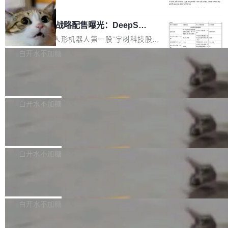
5% RHAE Best@1，超过了 ARC 报告的人类专
覆盖 rust-lang/rust 单一仓库的代码贡献。这不
局
家基线 95.4%。 不是又一个 coding agent 包装
是项目级别的官方立场，目前由五个团队采纳，
宇树科技 IPO 战略配售曝光：DeepSe
器 Prime Agent 的架构和市面上大多数 coding
但它可能是主流开源项目中关于 AI 辅助贡献最
ek 获配 93.3 万股，锁定 36 个月
agent 有本质区别。大多数 agent harness 的设
细致的一份规则。 政策的核心只有一句话：LLM
8月6日晚间，“人形机器人第一股”宇树科技股份
计是基于早期模型的能力—...
可以用来分析、提炼、审阅、建议，但不能用来
有限公司披露IPO发行价格及战略配售结果，杭
白开水不加糖
创作。 具体来说，LLM 生成的代码可以提交，
州深度求索人工智能基础技术研究有限公司（De
但必须满足五个条件：预先安排、非关键、高质
Docker 29.7.2 发布
epSeek）获配93.3399万股，按150.8元/股发行
量、充分测试、充分审查，并且必须披露。LLM
价格计算，认购金额约1.41亿元，股份锁定期为
Docker 29.7.2 现已发布，具体更新内容如下：
不得生成涉及安全性的关键变更，除非作者本身
36个月。 公告显示，本次宇树科技战略配售对
Bug fixes and enhancements 修复多次传递同
白开水不加糖
就是领域专家。即使如此，政策也"强烈不建
象主要包括长期投资机构、与公司业务具有战略
一环境变量时，docker service create和docker
议"这么做。 对于不披露的情况，审核者可以直
合作关系或长期合作愿景的大型企业、科创板保
Apache Fluss 毕业成为顶级项目
service update会发生 panic 的问题。docker/cl
接关闭 PR，无需解释。 政策作者 Jynn Ne...
荐人跟投子公司，以及公司高级管理人员和核心
i#7145 修复了 Docker Engine 29.7.0 中引入的
今年 7 月，Apache Fluss 的毕业提案在 Apach
员工参与设立的专项资产管理计划。其中，Dee
一个回归问题，该问题导致拉取镜像时会拒绝包
e 孵化器项目管理委员会（IPMC）投票中获得
白开水不加糖
pSeek作为与宇树科技具备战略合作关系的企
含绝对 hardlink 目标的镜像（此类镜像由某些镜
全票通过，随后获 Apache 软件基金会董事会批
业，获配股份数量占本次发行数量的2.31%。 除
像构建工具生成）。moby/moby#53305 修复了
马斯克 AI 百科项目 Grokipedia 被曝数
准。今天，Apache 软件基金会正式宣布 Apach
DeepSeek外，腾讯旗下上海启善投资有限公司
月未更新
Docker Engine 29.7.0 中引入的一个回归问
e Fluss 孵化毕业，成为 Apache 顶级项目（TL
埃隆·马斯克推出的AI百科项目 Grokipedia 被曝
获配9...
题，该问题可能导致在旧版 Linux 内核...
P）！这一里程碑不仅标志着 Fluss 迈入新的发
长期停止内容更新，未能实现其作为“AI版维基百
白开水不加糖
展阶段，也将进一步推动流式存储、实时湖仓与
科”替代品的目标。 据 Lawfare 最新调查，自今
AI 数据基础加速融合，为实时数据基础设施的发
Solon I18n：三种解析器，零样板代码
年4月以来，Grokipedia 页面更新功能基本停