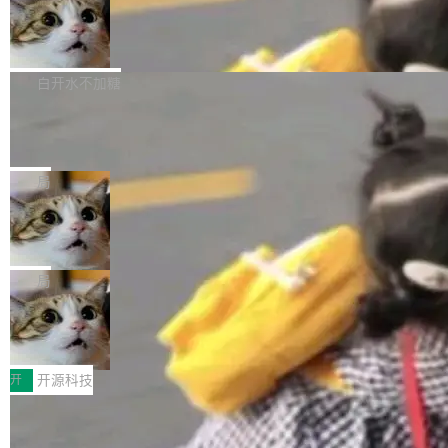
通过拉取过去一年内（从 PG 18 Beta1 时间点
和休闲娱乐竞争时间。" 这是 libexpat 维护者 S
的图像元素不在同一个子树中，则它们将不再关
至今）的所有 commit，同样交由 AI 分析提炼。
Firefox 153.0.3 发布
ebastian Pipping 写在博客里的话。8 月 4 日，
联 加...
经过人工复核，准确度令人满意。这一方法也为
他宣布了一个新消息：从 2026 年 8 月 1 日起，
Firefox 153.0.3 现已发布，具体更新内容如
社区爱好者提供了高效跟踪新版本的思路。
他可以全职维护 libexpat 了，最长 6 个月。发
下： New Smart Window 包含多项增强功能：
白开水不加糖
工资的是慕尼黑市政府。 libexpat 是一个 C99
<ul> <li>现在建议列表会显示更多结果，方便用
编写的流式 XML 解析器，MIT 许可证。和 libx
Cloudflare Computer 开源：你的 Age
户查找历史记录和切换到已打开的标签页。（<a
nt 需要一台电脑，而不是一个容器
ml2 一样，它是世界上使用最广泛的 XML 解析
href="https://bugzilla.mozilla.org/show_bug.c
Cloudflare 开源了名为 @cloudflare/computer
库之一。你的操作系统、浏览器、无数的基础设
gi?id=2019042">Bug&nbsp;2019042</a>）</l
的 npm 包。项目的核心论点是：容器不适合 Ag
局
施软件，很可能都在用它。而过去十年，维护它
i> <li>现在，助手可以直接使用 Exa 的网络搜索
ent 计算。真正适合的，是 Isolate。 Cloudflare
的人一直在用业余...
结果回答问题，而无需将问题转交给搜索引擎。
OpenAI 公开邮件和聊天记录回应苹果
工程师在这件事上没什么可谦虚的——他们用 W
诉讼，称“Apple is getting this wron
（<a href="https://bugzilla.mozilla.org/show_
orkers 跑了十年 Isolate。用 CEO Matthew Pri
上个月，苹果一纸诉状把 OpenAI 告上法庭，指
g”
bug.cgi?id=204...
nce 的话说：「我们一生都在用 Isolate 运行代
控其挖角苹果前员工并窃取商业秘密。苹果的诉
局
码，而 AI Agent 不需要容器，它们需要的是 Iso
状把 OpenAI 描述成一个系统性地从前东家挖
late。」 容器为什么不合适 容器的问题在于启动
HUAWEI MatePad Edge上架WorkBu
人、套取机密信息的对手。 OpenAI 没发律师
ddy鸿蒙PC版，说话就能干活的AI办公
和销毁都太重了。一个 Agent 要执行的任务可能
函，也没选择庭外沉默。它在官网贴了一篇博
全能AI工作台WorkBuddy鸿蒙PC版上架HUAWE
搭子
只需要几毫秒的 CPU 时间，但容器从冷启动到
文，标题只有六个字：Apple is getting this wro
I MatePad Edge应用市场，直接下载即可使
开
开源科技
就绪要花数秒。如果未来有十...
ng。 然后，它把邮件往来和 iMessage 聊天记
用，与鸿蒙电脑上的体验一致。值得一提的是，
录全贴了出来。 他发错人了 苹果外部律师 Gabr
FFmpeg 9.0 发布：代号“Lei”，以此纪
这是目前市面上唯一支持平板接入WorkBuddy P
念中国开发者雷霄骅
iel Gross 来自 Weil 律所，2 月 23 日下午 5:53