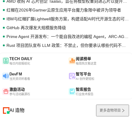
AMD 收购 AI 芯片创企 Taalas，旨在将模型权重刻进芯片以提升推理性能
红帽在2026年Gartner云原生应用平台魔力象限中被评为领导者
IBM与红帽扩展Lightwell服务方案，构建适配AI时代开源生态的可信基础设施
GitHub 再次爆发大规模服务降级
Prime Agent 开源发布：一个能自我改进的编程 Agent，ARC-AGI 3 超越人类专家基线
Rust 项目团队宣布 LLM 政策：不禁止，但你要承认哪些代码不是你写的
TECH DAILY
阅读榜单
每日内容报纸化
每周热文看这里
DevFM
智写平台
当天资讯听着看
AI 创作更轻松
激励活动
智库报告
参与活动赢源石
行业技术报告
AI 造物
更多造物项目