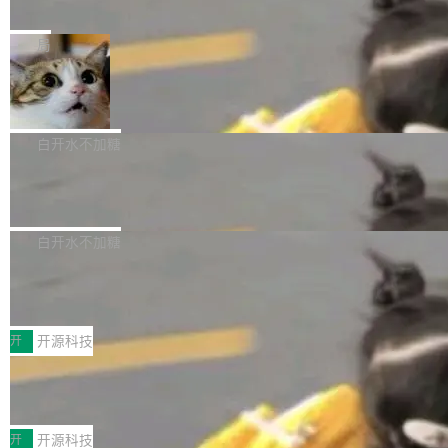
e” 和 Muse Spark 1.2 模型
mmit 之间的空隙里丢失了。 DeltaDB 要做的就
金额高达158.3亿美元，这一单项投入已经逼近
Meta 今天发布了两款 AI 产品：Muse Code，
是把这段空隙补上。 回退到任何一次编辑：Delt
微软同期总资本开支的四成。 与亚马逊、Alpha
一个在终端里运行的编程 agent；Muse Spark
局
aDB 捕获 commit 之间的每一次操作，...
bet、微软以及 Meta 等传统科技巨头相比，Spa
1.2，驱动这个 agent 的新模型。一句话概括：
ceXAI的资金消耗速度尤为引人瞩目。然而，支
美团开源 LoHoSearch，用知识图谱校
你可以用 curl -fsSL https://dev.meta.ai/install.
准 AI 能力认知
撑庞大支出的资金来源却呈现出截然不同的面
sh | bash 安装一个能在大项目里自动规划、写
机器出题的前提，是让机器拥有全局视野。整个
貌。数据显示，微软和 Meta 主要依托充沛的经
代码、验证结果的 AI 终端工具。 据介绍，Muse
构建流程可以分为四个环节：建图 → 控制难度
白开水不加糖
营现金流来覆盖资本开支，其资本支出覆盖率分
Code 是 Meta 的编程 agent 产品。它和市场上
→ 质量把关 → 数据概览。
别达到155% 和106%;而SpaceXAI的经营现金
腾讯开源 UCL-MPComm 通信库
已有的终端编程 agent 在设计理念上有几个明显
流仅能覆盖资本开支的12...
的差异点。 异步后台 agent：Muse Code 有一
腾讯网平团队宣布开源了 UCL-MPComm 通信
个主 agent 循环，外加一组后台 agent。这些后
库，并将作为transport接入Mooncake TENT。
白开水不加糖
台 agent...
该通信库针对AI Memory池化场景的数据传输需
CoStrict入选工信部2025人工智能应用
求进行了深度优化，能够实现数据中心内大规模
典型案例
计算节点间多种内存类型的高性能通信。 UCL-
近日，工信部科技司公示《2025人工智能应用典
MPComm将作为一种传输引擎接入Mooncake T
型案例入选名单》，深信服“面向企业研发场景的
开
开源科技
ENT，实现零拷贝传输性能提升30%、非零拷贝
开源 AI 编程平台 CoStrict 应用”凭借卓越的技术
传输性能最高提升5倍。UCL-MPComm底层基
深信服AI算力网关入选工信部人工智能
创新与落地成效成功入选。 全链路私有化部署，
应用典型案例！
于自研UCL-Engine通信引擎，后续腾讯网平将
助力企业AI研发安全落地 当前，越来越多企业已
前不久，工业和信息化部正式发布《2025年人工
持续开源更多基于UCL-Engine的高性能通信组
经开始引入 AI Coding 工具，通过调用公有云模
智能应用典型案例名单》，集中展示人工智能在
开
开源科技