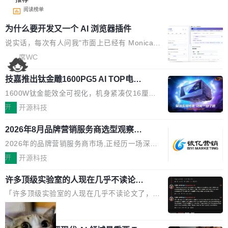
阅读榜单
为什么要开发又一个 AI 浏览器插件
说实话，每次有人问我"市面上已经有 Monica、
Sider、Copilot for Chrome 这些 AI 浏览器插件
席WC
了，你为什么还要再做一个"，我都觉得这个问题
技嘉推出钛金雕1600PG5 AI TOP电
问得好。 因为我自己也是从用户变成开发者的。
源：为发烧级主机与本地AI算力打造旗
现有产品的天花板 我用过不少 AI 浏览器插件。
1600W钛金能效全可视化，机身紧凑仅16厘米
舰供电方案
刚开始觉得都挺好——选中一段文字，弹出解
继2026台北电脑展首度亮相后，技嘉科技近日正
开
开源科技
释；写邮件时帮你润色；看英文网页给你翻译摘
式发布钛金雕1600PG5 AI TOP电源。这款高端
要。但用久了你会发现，它们本质上都是同一类
2026年8月品牌营销服务商选型观察：
电源专为发烧级DIY主机与本地AI算力平台打
从流量思维到品牌资产思维的范式转移
东西：一个带网页上下文的聊天框。 它们能读取
造，整机长度仅16厘米，提供1600W额定功率
2026年的品牌营销服务商市场,正经历一场深刻
页面的文本，然后把文本丢给大模型，再返回一
与80PLUS钛金能效；支持ATX 3.1与PCIe 5.1
的价值重构。全球全案品牌代理机构市场从2025
开
开源科技
段回答。仅此而已。 这当然有用，但总觉得差点
规范，结合服务器级元件、完善供电线材与内置
年的83.1亿美元增长至2026年的86.6亿美元,年
意思。比如我在一个后台管理系统里，需要填50
实时LCD监控屏，可充分满足当下高阶PC主机
许多顶级实验室的人现在几乎不读论文
复合增长率达5.44%,预计2032年将突破120亿美
个表单字段，每个字段还有联动逻辑；比如我
了
的严苛使用需求。 澎湃功率，紧凑机身 钛金雕1
元。数字广告与公共关系相关服务市场更是从20
「许多顶级实验室的人现在几乎不读论文了，而
想...
600PG5 AI TOP具备强悍输出功率，同时实现
25年的8463亿美元扩张至2026年的8763亿美
且他们认为 ICLR/ICML/NeurIPS 充斥着大量过
局
机身尺寸大幅精简。整机长度仅16厘米，属于同
元。数字的背后是一个清晰的事实——品牌对专
度宣传和欺诈。」 OpenAI 研究员 Keller Jorda
功率段机身尺寸十分紧凑的1600W电源产品。小