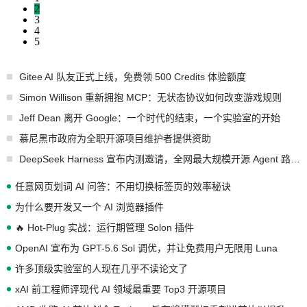
2
3
4
5
Gitee AI 队友正式上线，免费领 500 Credits 体验额度
Simon Willison 重新拥抱 MCP：无状态协议如何改变游戏规则
Jeff Dean 离开 Google：一个时代的结束，一个实验室的开始
慕尼黑市政府为全职开源项目维护者提供资助
DeepSeek Harness 宣布内测邀请，全网最大规模开源 Agent 路演现场诞生
任意网页划词 AI 问答：不用切换标签页的效率秘诀
为什么要开发又一个 AI 浏览器插件
🔥 Hot-Plug 实战：运行期管理 Solon 插件
OpenAI 宣布为 GPT-5.6 Sol 调优，并让免费用户无限用 Luna
许多顶级实验室的人现在几乎不读论文了
xAI 前工程师评现代 AI 领域最重要 Top3 开源项目