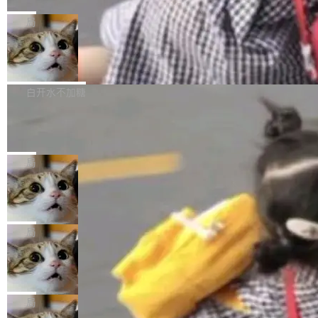
C版的产品，搭载“人机双写”重磅功能——你写
全球知名开源多媒体框架 FFmpeg 今天正式发
给 OpenAI 总法律顾问 Che Chang 发了封邮
你的，AI写AI的，同屏协作互不干扰。一句话让
布了 9.0 版本。这个版本除了带来新一代音视频
局
件，附了一封长信，要求 OpenAI 配合调查前苹
AI帮你干活，现在开启全新体验！ 温馨提示：
处理能力和硬件加速支持之外，还有一个特殊之
果员工带走机密信...
体验WorkBuddy鸿蒙PC版前，请将 HUAWEI M
亚马逊成本失控：AI 写代码烧掉 1215
处：FFmpeg 9.0 的代号是“Lei”。 这个名字，
万元，超预算 860%
atePad Edge 升级至 HarmonyOS 6.1.0.135S
来自中国开发者雷霄骅（Lei Xiaohua）。 对于
外媒近日曝光了亚马逊的多份内部报告显示，AI
P9 patch03及以上版本。 *升级路径：设置 > 搜
很多中国音视频开发者而言，这个名字并不陌
导致公司在多个项目上超支。《金融时报》报道
白开水不加糖
索“软件更新” > 检查更新，即可搜索新版本，下
生。十年前，他通过大量中文技术文章、源码分
称，仅一个项目的成本超支就高达 180 万美元
载安装完成升级即可。 没有...
析和开源示例，让一代开发者第一次真正理解 F
Hugging Face CEO 发声：中国正在开
（约合人民币 1215 万元）。 具体来说，一名工
源模型上碾压我们
Fmpeg，也成为很多人进入音视频开发领域的
程师借助 Anthropic 旗下 Claude Sonnet 模型
"他们正在开源模型上碾压我们。" Hugging Fac
“启蒙老师”。 而今年，恰好是雷霄骅离世十周
编写程序，目标是完成电商平台作者信息与商品
e CEO Clément Delangue 在 CNBC 的采访里
局
年。FFmpeg 社区最终选择用一个大版本的名
列表的数据匹配 —— 一项常规的数据处理任
没有拐弯抹角。他说中国正在赢得 AI 竞赛，而
字，留下了这份纪念。 雷霄骅曾是中国传媒大学
务，最终却产生了 180 万美元的账单，实际支出
当 AI agent 把源码变成了最好的扩展系
且按目前的速度，中国 AI 工具预计在今年底或
数字电视技术方向的博士生，长期从事视频、音
统，开发者工具必须开源
超出原定预算 860%。 更令人意外的是，该项目
2027 年就能追上美国前沿实验室的水平。 Dela
五年前，David Crawshaw 问过很多软件工程师
频技...
最终并未成功落地，而高额算力消耗持续运行长
ngue 把原因归结为一件事：开放协作。中国的
一个问题：你写过什么给自己用的程序？答案几
局
达 5 个月，公司直到财务对账时才察觉异常。这
AI 开发者在一个共享和协作的生态里加速迭代，
乎都是没有。工程师们整天用别人写的程序写程
意味着一个无人看管的 AI 程序，在近半年时间
而美国模型厂商在"闭门造车"。他的原话是 "buil
DeepSeek Harness 宣布内测邀请，全
序给别人用。偶尔有人自己写个博客系统、智能
里日夜不停地"烧钱"。 复盘显示，...
网最大规模开源 Agent 路演现场诞生
ding in silos"——各自为战，互不通气。 这个判
家居控制、家庭实验室，都算稀奇事。 Crawsh
一条内测招募帖，发出去的时候大概没人想到它
断从他嘴里说出来分量不同。Hugging Face 是
aw 是 Shelley 的作者，一个开源 AI coding age
会变成一场开源 Agent 生态的路演。 8月1日，
局
全球最大的开源 AI 平台，上面跑着上百万个模
nt。他最近在博客上写了一篇文章，核心论点很
DeepSeek Harness 团队负责人崔添翼（tiany