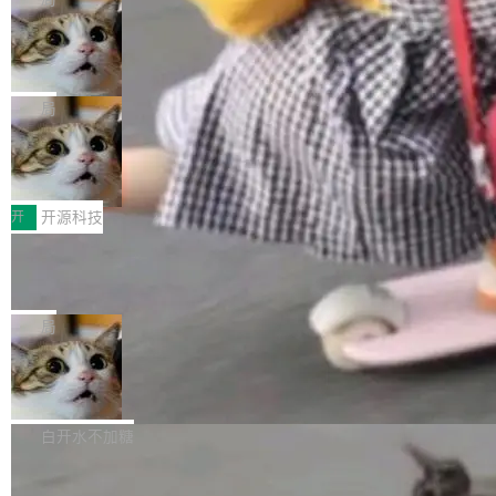
现实 过去两年，CIO们的焦虑清单上多了两项：
设置，如果用布尔值 + 可空字段来表示——bool
个"AI 知识库 + 聊天机器人"——每个大厂都在
一是如何让大模型和智能体应用安全地从PoC走
ean 表示是否可切换，nullable 的默认模式、浅
Deno 团队开源 Celld，可自托管的分
做，没什么新鲜的。 但 Kenton Varda 在 Twitte
向生产，二是如何让测试团队跟得上AI应用...
布式 Durable Objects
色方案、深色方案——会产生大量无意义的组
r 上把事情说清楚了： 今天我们发布了 Cloudfla
Ryan Dahl 领导的 Deno 团队推出了最新开源项
合。方案缺了、配置冲突了、全 null 了。要知道
re OS，一个带连接器的聊天机器人，跟其他所
目 Celld，一个能在自己机器上运行 Cloudflare
局
哪些组合有效，作者说，你得靠"文档、校验、或
有科技公司做的一样。只不过，实际上它不一
Workers 和 Durable Objects 的守护进程。 设
者部落知识"。 换个写法。Rust 的 enum，两个
样。这是 Sandstorm.io 的重制版，我十年前的
鲁大师7月新机性能/流畅/AI榜：vivo夺
计思路很直接：每个对象是一个独立的 SQLite
变体：Switchable...
性能、流畅双第一，三星Galaxy Z系列
那个创业公司。不同的是，这次它构建在 Cloudf
数据库，按名称寻址，复制到你自己的 S3 兼容
2026年7月的手机市场，由于存储等硬件成本暴
新折叠缺席
lare Workers 上——我花了九年时间搭建的平台
存储库里。节点之间只通过这个存储库协调——
增，手机厂商的日子也不好过啊，新机速度明显
开
开源科技
——并且深度集成了 AI。这基本上是我十年秘密
没有控制平面，没有共识协议。每个对象自带一
放缓，因此硝烟味淡了许多。新机参数规格除开
计划的顶峰。 十年前，Ken...
个小型数据库，应用天然按分片构建，单个数据
Zed 推出 DeltaDB，一个记录 commit
高价的三星折叠（三星Galaxy Z Fold8 Ultra / Z
之间所有操作的版本控制系统
库的竞争和爆炸半径问题在设计层面就被消除
Fold8 / Z Flip8）外，其余要么是中低端机器，
Zed 编辑器团队发布了新项目——DeltaDB，一
了。 闲置的 cell 会休眠到几乎不占资源。当 cel
例如iQOO Z11i、REDMI Note 17、REDMI No
个在 git commit 之间记录每一次编辑操作的版
局
l 迁移或唤醒时，新宿主从 S3 恢复 SQLite 数据
te 17 Pro、OPPO K15，要么是vivo X300 E这
本控制系统。目前处于 Early Access 阶段。 De
库继续执行。存储库是持久化的唯一真相...
样的次旗舰。 Galaxy Z Fold8 Ultra / Z Fold8 /
SpaceXAI 单季资本开支达 183 亿美元
ltaDB 的核心思路直接写在 landing page 最显
Z Flip8三款折叠屏新机均在7月22日发布，且全
眼的位置：「Software is made between com
根据风险投资人Tomer Tunguz 博客（VC 分
部搭载骁龙8 Elite Gen5 for Galaxy，它们本该
mits」——软件是在 commit 之间写出来的。git
析）披露的最新分析与第二季度业绩报告，Spac
白开水不加糖
是7月性...
只记录了你提交的最终状态，但真正的工作过程
eXAI在上个季度的总资本支出飙升至183.7亿美
——打字、删改、试错、agent 对话——都在 co
Meta 发布终端编程 Agent“Muse Cod
元。其中，绝大部分资金被直接用于 AI 领域，