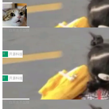
一在人才争夺战中失血的公司。六月，Google
er HE-AAC 960 解码 (DAB+) transpose_cuda
Code 在 X 上发帖：「DeepSeek Flash did 8T
局
连失两员大将：Noam Shazeer 去了 Op...
filter 添加 AMF Frame Rate Converter (vf_frc
tokens on August 1st. 5T of free usage + 3T
_amf) filter SMPTE 2094-50 元数据支持和直
NetBSD 11.0 正式发布
on OpenCode Go.」79.8 万次浏览，连带着 #
通 ProRes RAW VideoToolbox 硬件加速器 AP
DeepSeek一天消耗了8万亿# 上了微博热搜——
NetBSD 11.0 现已正式发布，这是 NetBSD 操
V ...
注意这是 OpenCode 一家的消耗。 OpenCode
作系统的第十八个主要版本。 自 NetBSD 10.1
白开水不加糖
是 Anomaly 出品的 AI 编程工具，套餐 10 美元/
以来的变化 更新亮点： 新增对 RISC-V 处理器
月。用户交了 10 美元，就能用 DeepSeek Flas
2026 ChinaJoy鸿蒙游戏增长臻享会举
架构的支持。NetBSD 11.0 是首个支持 64 位 R
办，鲸鸿动能系统呈现游戏行业解决方
h 随便写代码，按网友说法：「怎么使劲用也用
ISC-V 平台的稳定版本，涵盖一系列基于 StarFi
8月1日，2026 ChinaJoy期间，鸿蒙游戏增长臻
案
不完。」5T 来自免费额度，3T 来自 Go...
ve JH71XX 的设备，例如 VisionFive 2、PINE
享会在上海举办。鸿蒙生态的全场景智慧营销平
开
开源科技
64 STAR64，以及 QEMU。 增强了对 POSIX.1
台鲸鸿动能协同华为游戏中心，面向游戏行业开
-2024 和 C23 编程接口标准的兼容性。 compat
技嘉X3D系列再添新成员 B850 AORU
发者及生态伙伴，系统呈现了平台在游戏领域的
S ELITE X3D主板强化性能体验
_linux(8) 增强了对 Linux 系统调用的支持，包
完整能力版图——从IAP高价值用户的全周期经
面向AMD Ryzen X3D处理器玩家，技嘉X3D系
括 epoll（围绕 kqueue 实现）、POSIX 消息队
营、到IAA游戏的“买变一体”正循环、再到联运与
列主板阵容迎来新成员——B850 AORUS ELITE
开
开源科技
列、...
广告协同的全链路经营闭环，以及面向全球市场
X3D。作为面向主流高性能平台打造的全新主板
的出海增长布局。 华为终端云业务商业化销售负
Zadig v5.0 发布：AI 发布专员与 AI 审
产品，B850 AORUS ELITE X3D延续技嘉在X3
查专员上线
责人在开场致辞中表示，游戏开发者的核心诉求
D平台优化上的技术积累，旨在为游戏玩家带来
我们团队这几天最大的卡点不是 AI 写得不够
已不再是“多一个投放渠道”，而是一套能够持续
更稳定、更高效的装机选择。 B850 AORUS ELI
好，是 AI 写得太好了。 好到审查排期从两天的
白开水不加糖
驱动增长的体系。截至目前，搭载HarmonyOS
TE X3D基于AMD AM5平台打造，支持AMD Ry
活儿拖成了五天。PR 一堆起来没人敢合，发布