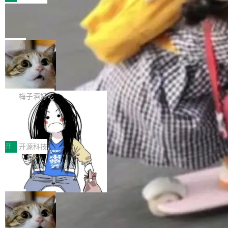
件。 腾讯网平团队在UCL-MPComm中实现了一
型或企业内部部署模型提升研发效率。但随着 AI
各领域的应用成果，覆盖技术底座、行业赋能、
个独立于业务线程的全局通信引擎（Engine），
Coding 从个人辅助工具逐步走向团队级、组织
Jeff Dean 离开 Google：一个时代的结
产品应用、支撑保障、专题等五大方向。深信服
并实...
束，一个实验室的开始
级应用，企业在规模化落地过程中，对安全性、
AI算力网关（AI创新平台）成功入选！ 随着各行
Google 员工编号 20。MapReduce 作者之一。
可控性和代码质量提出了更高要求。 首先是数据
各业的Agent走向规模化建设，算力构成形态逐
Bigtable 作者之一。TensorFlow 的作者之一。
局
安全与合规要求。对于大多数普通研发场景，公
渐丰富，用户关注的重点也在发生变化：不只是
Gemini 的架构师。Google 首席科学家。 Jeff D
有云模型能够满足快速试用和效率提升的需求。
让AI用起来，还要进一步看清混合算力时代下，
🔥 SolonCode v2026.8.4 发布：界面
ean 在 Google 工作了 27 年后，宣布离职。 他
但对于金融、能源、医疗等对数据安全要求较...
字体可调、22 种语言、记忆搜索增强
Token花在哪里、算力是否被充分利用，以及持
不是一个人走。一同离开的还有 Sanjay Ghema
打开终端就能上岗的全中文编码智能体，这一轮
续增长的AI成本该如何优化。 深信服AI算力网关
wat（Google 员工编号 23，Jeff Dean 二十多
把「看得清、用母语、记得住」三件事一次补
梅子酒好吃
正是围绕这些实际问题，从Token治理和成本治
年的编程搭档，MapReduce 和 Bigtable 的共同
齐。 SolonCode 是什么 SolonCode 是杭州无
理两个方面，让用户的每一份算力都看得清、管
作者）、Quoc Le（Google 大脑核心成员，Se
让“代码语义理解”深度释放AI Coding
耳科技研发的企业级终端编码智能体——一位全
得住、用得稳、省得下、更安全！ 一、从现在开
价值潜能：华为云码道（CodeArts）
q2Seq 和 DocAI 的共同发明人）以及 Oriol Vin
中文驱动的数字员工，自主理解需求、规划步
一、代码仓深度理解技术的作用与价值 在软件工
始，Token使用一目...
代码仓技术解析
yals（Gemini 联合负责人，AlphaSta...
骤、编写代码。不挑模型、不挑平台，curl 一行
程实践中，代码仓是企业核心知识资产的主要载
开
开源科技
装完即用。 开源地址：Gitee · GitCode · GitHu
体。企业级代码仓库通常包含数十万乃至数百万
b 安装 支持 Java 8+（8~26）、macOS / Linu
一条“删库”命令跑 17 小时，算法工程
个文件，其规模远超单次模型调用可承载的上下
师删光 89TB 数据只为干私活
x / Windows / Harmony PC。 # macOS / Linu
文窗口。随着项目规模的持续扩张与代码历史的
最高人民检察院8月4日公布了一起案件：北京一
x / Harmony PC curl -fsSL https://solon.noea
不断累积，代码仓中的模块关系、接口契约、业
名90后算法工程师王某，为了给自己接的私活腾
局
r.org/solon...
务逻辑等关键信息往往分散于数十乃至数百个文
服务器空间，删光了公司AI游戏部门的全部核心
件之中，形成高度复杂的知识关联网络。传统的
Cloudflare 分享推理优化实践：KV ca
数据。 王某2024年1月入职东城区某科技公司AI