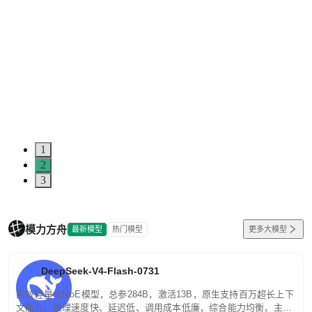
1
2
3
模力方舟
最新模型
热门模型
更多大模型
DeepSeek-V4-Flash-0731
高效轻量化MoE模型，总参284B，激活13B，原生支持百万超长上下
文能力。推理速度快、延迟低、调用成本低廉，综合能力均衡，主打