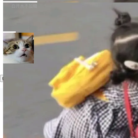
正，才能成为机器能理解的高质量数据。医学影
理工具。它可以查看，转换，编辑和分类所有主
白开水不加糖
像AI落地最昂贵的环节，不是算法，是专业医生
流格式的电子书。Calibre 是个跨平台软件，可
的时间。 张医生是某三甲医院放射科副主任医
SwiftUI 问世七年了，为什么开发者还
以在 Linux、Windows 和 macOS 上运行。 Cal
师，牵头一项腹部肌肉影像课题。他需要在数百
在骂它？
ibre 9.12 现已正式发布，此次更新内容如下：
Yakov Manshin 发了一期长达 40 分钟的 YouT
张CT影像上完成像素级精细分割，让系统"...
新功能 macOS：在 Connect/Share 按钮中添加
ube 视频，标题是"SwiftUI 七年后：一个平庸的
局
通过 AirDop 共享书籍的功能 Content server：
故事"。视频核心观点很简单：SwiftUI 发布七年
支持可向服务器后端添加新端点的插件 Edit boo
了，仍然像一个永久公测版。 Manshin 从数据
k：Compress images：添加将 GIF 图像转换为
流、布局系统、API 稳定性、性能、跨平台五个
加载更多
JPEG/WebP 的选项 ToC Editor：添加一个按
维度逐一批判了 SwiftUI。最让人印象深刻的一
钮，用于对目录中的条目进...
个论据是：苹果官方的 SwiftUI 教程项目 Land
marks，用最新 Xcode 在最新 macOS 上构建
运行，出来的效果是坏的——侧边栏按钮大小不
一，界面错位。他说这个问题"两年前就发现了，
©OSCHINA(OSChina.NET)
京ICP备2025119063号
至今没变"。 数据流方面，Manshin 指出 SwiftU
I 的属性包装器演进史...