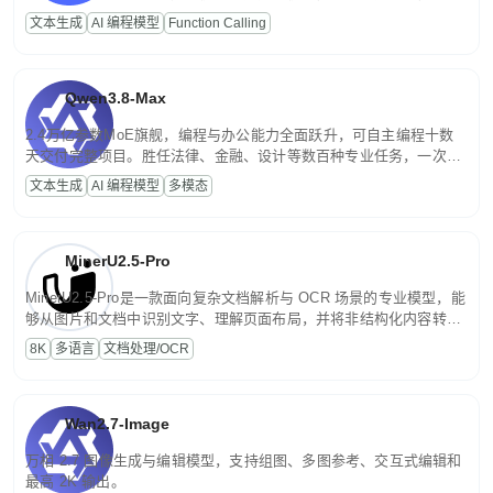
高并发、轻量化任务，适合日常对话、内容创作、基础 RAG、批量
文本生成
AI 编程模型
Function Calling
文案处理等普惠刚需场景。
Qwen3.8-Max
2.4万亿参数MoE旗舰，编程与办公能力全面跃升，可自主编程十数
天交付完整项目。胜任法律、金融、设计等数百种专业任务，一次对
话端到端交付生产级成果。原生视觉理解贯穿规划、执行与验证全流
文本生成
AI 编程模型
多模态
程，支持超长文档与长视频的深度语义解析。长程任务中自主规划与
闭环迭代，持续进化。
MinerU2.5-Pro
MinerU2.5-Pro是一款面向复杂文档解析与 OCR 场景的专业模型，能
够从图片和文档中识别文字、理解页面布局，并将非结构化内容转换
为便于存储、检索和二次处理的结构化结果。
8K
多语言
文档处理/OCR
Wan2.7-Image
万相 2.7 图像生成与编辑模型，支持组图、多图参考、交互式编辑和
最高 2K 输出。