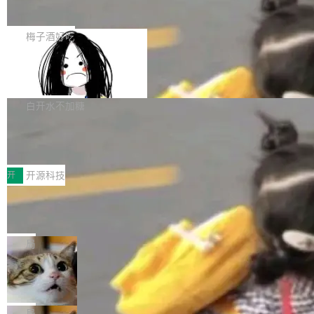
展开启新的篇章。
滞，过去三个月内没有任何条目完成更新，用户
如果你在 Spring Boot 里做过国际化，流程大概
提交的编辑请求也长期处于待处理状态。 Groki
是这样的：配 MessageSource 的 Bean、写 R
梅子酒好吃
pedia 于去年底上线，定位为由人工智能生成内
eloadableResourceBundleMessageSource、
容的百科平台，被马斯克视为传统众包百科网站
Apache Doris 4.1 全面增强 Iceberg：
声明 LocaleResolver、注册 LocaleChangeInt
支持 UPDATE、MERGE INTO 与 Iceb
维基百科的替代方案。Lawfare 调查发现，无论
erceptor…五六步之后才能看到第一行翻译文
Apache Doris 4.1 要补齐的，正是缺失的那一
erg V3
热门页面还是低关注度页面，均未出现近期更
本。 Solon 换了个方式。整个 i18n 模块围绕三
半。在已有查询能力的基础上，Doris 进一步支
白开水不加糖
新，相关问题并非局限于特定领域，而是在不同
个解析器、一个注解、一个工具类展开——没有
持了 UPDATE、DELETE、MERGE INTO 等数
主题和访问量页面中普遍存在。 调查人员最初认
XML、没有拦截器注册、没有样板配置。 资源
Testin XAgent：CIO智能测试落地指南
据修改操作、完整的表结构管理与分区演进，以
为，Grokipedia可能只是限...
文件的约定 把文件放到 resources/i18n/ 下： r
及 rewrite_data_files、expire_snapshots 等日
7月30日，TiD2026质量竞争力大会在北京中关
esources/i18n/messages.properties ...
常维护操作，并完整支持 Iceberg V3 格式。
村国家自主创新示范区会议中心开幕。本届大会
开
开源科技
由中关村智联软件服务业质量创新联盟主办，以
让非法状态不可表示：一篇关于 ADT
“智构可信·质创未来——AI原生时代的质量新范
的帖子在 Reddit 火了
式”为主题，直面AI从实验室走向规模化产业落地
有一种东西，一旦用过就回不去了。Alex Fedos
的核心质量命题。会上，《2026智能研发生产力
eev 管它叫"软件设计的基石"。 他说的东西不新
局
工具选型手册》发布，Testin云测的Testin XAge
鲜——代数数据类型（ADT），尤其是和类型
Cloudflare 开源内部企业 AI 平台 Clou
nt智能测试系统入选AI测试领域代表产品。对CI
（sum type）。但他说清楚了一件事：这不是类
dflare OS
O而言，这提示了一个转变：AI测试正在从效率
型系统的学术体操，是日常编码的思维方式。 文
Cloudflare 发布了一个开源项目 Cloudflare O
工具升级为企业的质量基础设施。 CIO面对的新
章从一个简单的例子切入。一个网站的深色主题
S。如果你只看官方博客，你会觉得这是又一
局