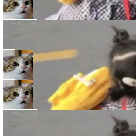
型。谁在开源赛道上领先，...
简单：开发者工具必须开源。 理由不是传统的自
商汤 SenseNova U1.5-Lite-Preview
i）在 X 上发帖： 「如果你是 Agent Harness 相
开源
由软件情怀，而是一个跟 AI agent 直接相关的
关开源项目的开发者，希望参加 DeepSeek Har
商汤科技宣布面向社区开源轻量级统一多模态模
技术判断。 两行 prompt 就能个性化任何软件 C
ness 的内测，可以回复或私信联系我。请附上
型的预览版本 SenseNova U1.5-Lite-Preview。
白开水不加糖
rawshaw 给出了两个 prompt。 第一个： "下载
GitHub id 以及开源代表作。」 DeepSeek 曾在
公告称，SenseNova U1.5-Lite-Preview并非简
某个软件的源码，在本地构建。修改 agent ...
官方招聘信息中写过一条简洁有力的公式：Mod
Ubuntu 将核心系统包从 deb 转成了 s
单的模型规模升级，而是基于 SenseNova U1
nap
el + Harness = Agent。模型负责理解和推理，
的一次系统性迭代，不仅在同一架构中贯通视觉
Ubuntu 正在把又一个核心系统包从 deb 转为 s
Harness 负责把能力落到真实环境中——调用工
理解、推理、生成与编辑，还仅以 8B-MoT 的轻
nap。这次是 hwctl——一个用来检查 Ubuntu
局
具、读写文件、管理上下文、处理错误、完成闭
量大小，将能力推进到4K、更精细的真实质感、
硬件认证状态的命令行工具。 Canonical 工程师
环。崔添翼招人的标...
更复杂的视觉控制和可持续迭代编辑。 相比 U
Dario Amodei 担心新人来 Anthropic
Alan Griffiths 在邮件列表中说得很直白：「hwc
只为金钱，不为使命
1，U1.5-Lite-Preview 在以下方向上带来了显著
tl 是一个 Ubuntu 专有的包，它和它的依赖项都
顶级 AI 研究员在两家公司之间来回跳，中间只
提升： 原生支持4K图像生成； 更精细的局部纹
是 Ubuntu 专有的，不会用在其他发行版上。」
隔了几天。 Lilian Weng 上周刚宣布因健康原因
局
理、细节与真实世界质感； 更准确的中英文文字
所以 deb 版本的受众实际上为零。既然只有 Ub
离开 Thinking Machines Lab，说自己作为联合
生成与复杂版式组织； 更稳定的图...
untu 用户在用，那用 snap 打包就没什么可纠结
FFmpeg 9.0 发布
创始人的角色「太累了」。几天后，The Inform
的。 从 deb 到 snap 的迁移路径 hwctl 是 rust-
ation 就曝出她将重回 OpenAI，负责递归自我
FFmpeg 9.0 现已发布，包含多项改进。官方更
hwlib 硬件 API 库的一部分，命令行工具负责查
改进方向的研究。她是 Thinking Machines 过
新日志列出的 9.0 版本主要更新内容如下： 扩
白开水不加糖
询 Ubuntu 的硬件认证数据库。...
去一年内第四个离开的联合创始人。 这家由前
展 AMF 色彩转换器 (vf_vpp_amf) 的 HDR 功能
OpenAI CTO Mira Murati 创立的公司，连创始
DeepSeek V4 Flash 单日消耗 8 万亿 t
MP4 muxer 中支持 LCEVC 音轨复用 Playdate
okens 登顶热搜
团队都留不住。 但 Thinking Machines 不是唯
视频编码器和多路复用器 添加 v360_vulkan filt
8 万亿 tokens。一天。一家公司的消耗。 Open