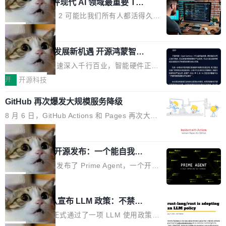
业化营销服务的需求从未如此迫切。 但市场扩容
xAI 前工程师评现代 AI 领域最重要 Top
n 这条推文引发了广泛讨论。他不是在说风凉
巧机身有效提升市面主流标准A...
3 开源项目
的同时,服务商的竞争逻辑正在改变。2026年Top
话，他是说出了一个圈内人尽皆知但很少公开捅
Flash Attention 2 可能比我们所有人都活得久。
Agency年度合辑的观察指出,“产品”这个离消费
破的事实。 Jordan 随后补充了一句软化声明：
这句话不是来自某个技术博客，而是出自 Hieu
局
者最近的载体,在整个品牌营销层面的权重显著变
「我不认为这些会议上大部分论文都在过度宣传
Pham 的一条推文。Hieu Pham 是谁？他是 xAI
高了。全域营销服务商的竞争正在从规模转向深
或造假。问题是，作为读者，如果你筛选出那些
共商智能硬件发展新机遇 开源鸿蒙智能
的早期工程师之一，在 Grok 训练基础设施团队
度,案例厚度、全域覆盖、多线协同...
硬件开发者日杭州站即将举行
看起来最令人兴奋的论文，那它们大部分都是过
工作过。近日他在 X 上发了一条帖子，列出了他
随着万物智联加速深入千行百业，智能硬件正从
度宣传的。」 这才是真正的痛点。不是所有论文
认为现代 AI 领域最重要的三个开源项目。 第一
单点设备迈向智能化、网联化、协同化发展。作
开
开源科技
都有问题，是最吸引眼球的那批论文最有问题。
个名字毫无悬念：Flash Attention 2。 Hieu 的
为面向全场景、跨终端的分布式操作系统，开源
他引用的帖子来自 Mathew Shen，一位 ICLR 2
理由很具体。FA 系列不需要解释，但 FA2 是他
GitHub 再次爆发大规模服务降级
鸿蒙通过统一技术底座和分布式能力，为不同类
026 的读者：「看了篇 ...
认为最重要的一个——复杂度恰到好处，刚好能
型智能设备的开发、连接与互联提供关键支撑，
8 月 6 日，GitHub Actions 和 Pages 再次大规
驱动你去学 CuTe，但还没被那些"邪恶的" Hopp
也为产业链企业探索产品创新与商业增长打开新
模服务降级，Actions 完全不可用超过 5 小时，
局
er++ 优化所淹没，足够容易修改和适配。 更关
的空间。 8月14日，开源鸿蒙智能硬件开发者日
webhook 停发，连自托管 runner 也因调度层故
键的是 FA2 的持久性...
（OHDD：OpenHarmony Hardware Develope
Prime Agent 开源发布：一个能自我改
障无法工作。Pages、Copilot code review、C
进的编程 Agent，ARC-AGI 3 超越人类
r Day）将在杭州启航。活动面向智能硬件产业
opilot coding agent 全部受影响。从检测到完全
Prime Intellect 发布了 Prime Agent，一个开源
专家基线
链企业和开发者，邀请行业专家与资深技术顾
恢复，大约 12 小时。 这是 2026 年 8 月的第六
的编程 Agent Harness，核心设计围绕两个抽
局
问，围绕开源鸿蒙技术能力、设备适配、芯片适
起事故，其中四起与 AI/Copilot 服务相关。 Git
象：Recursive Language Model（RLM）和 C
配、功耗与稳定性调优、兼容性测评及统一互联
Rust 项目团队宣布 LLM 政策：不禁
Hub 员工 kdaigle 在 HN 讨论中贴出了一组数
ontinual Harness。在 ARC-AGI 3 基准测试
等内容展开系统讲解和实战交流，帮助企业进一
止，但你要承认哪些代码不是你写的
据：2025 年全年 10 亿次 commit。现在，每周
上，Prime Agent + Opus 5 的组合达到了 95.
Rust 语言项目正式通过了一项 LLM 使用政策，
步了解开源鸿蒙在智能...
2.75 亿次，全年预计 140 亿次。GitHub...