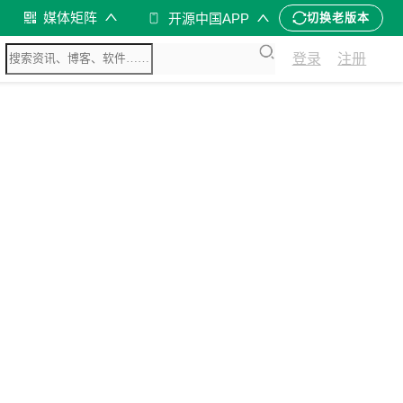
媒体矩阵
开源中国APP
切换老版本
登录
注册