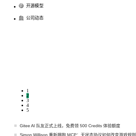
开源模型
公司动态
1
2
3
4
5
Gitee AI 队友正式上线，免费领 500 Credits 体验额度
Simon Willison 重新拥抱 MCP：无状态协议如何改变游戏规则