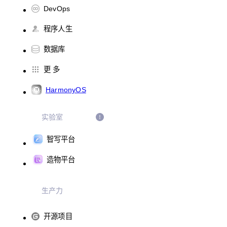
DevOps
程序人生
数据库
更 多
HarmonyOS
实验室
智写平台
造物平台
生产力
开源项目