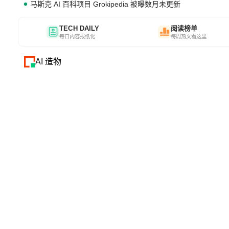
马斯克 AI 百科项目 Grokipedia 被曝数月未更新
TECH DAILY
阅读榜单
每日内容报纸化
每周热文看这里
AI 造物