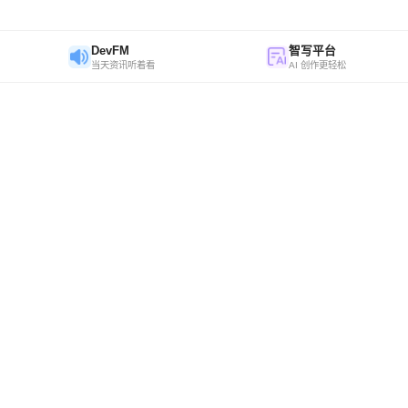
DevFM
智写平台
当天资讯听着看
AI 创作更轻松