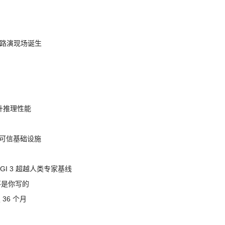
nt 路演现场诞生
提升推理性能
态的可信基础设施
AGI 3 超越人类专家基线
不是你写的
 36 个月