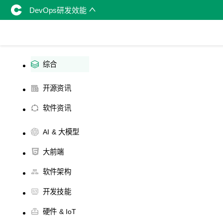
DevOps研发效能
综合
开源资讯
软件资讯
AI & 大模型
大前端
软件架构
开发技能
硬件 & IoT