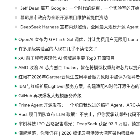
Jeff Dean 离开 Google：一个时代的结束，一个实验室的开始
慕尼黑市政府为全职开源项目维护者提供资助
DeepSeek Harness 宣布内测邀请，全网最大规模开源 Age
OpenAI 宣布为 GPT-5.6 Sol 调优，并让免费用户无限用 Luna
许多顶级实验室的人现在几乎不读论文了
xAI 前工程师评现代 AI 领域最重要 Top3 开源项目
AMD 收购 AI 芯片创企 Taalas，旨在将模型权重刻进芯片以
红帽在2026年Gartner云原生应用平台魔力象限中被评为领导者
IBM与红帽扩展Lightwell服务方案，构建适配AI时代开源生
GitHub 再次爆发大规模服务降级
Prime Agent 开源发布：一个能自我改进的编程 Agent，ARC-
Rust 项目团队宣布 LLM 政策：不禁止，但你要承认哪些代码
宇树科技 IPO 战略配售曝光：DeepSeek 获配 93.3 万股，锁定
潮起潮落，你我仍在 | 2026 腾讯云粤港澳大湾区架构师峰会