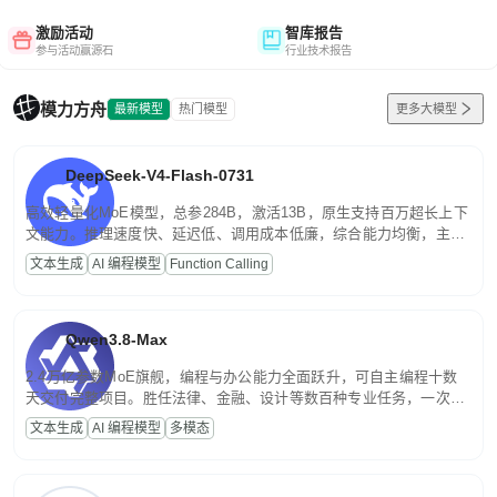
激励活动
智库报告
参与活动赢源石
行业技术报告
模力方舟
最新模型
热门模型
更多大模型
DeepSeek-V4-Flash-0731
高效轻量化MoE模型，总参284B，激活13B，原生支持百万超长上下
文能力。推理速度快、延迟低、调用成本低廉，综合能力均衡，主打
高并发、轻量化任务，适合日常对话、内容创作、基础 RAG、批量
文本生成
AI 编程模型
Function Calling
文案处理等普惠刚需场景。
Qwen3.8-Max
2.4万亿参数MoE旗舰，编程与办公能力全面跃升，可自主编程十数
天交付完整项目。胜任法律、金融、设计等数百种专业任务，一次对
话端到端交付生产级成果。原生视觉理解贯穿规划、执行与验证全流
文本生成
AI 编程模型
多模态
程，支持超长文档与长视频的深度语义解析。长程任务中自主规划与
闭环迭代，持续进化。