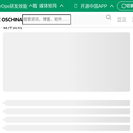
媒体矩阵
evOps研发效能
开源中国APP
切
综合
登录
开源资讯
软件资讯