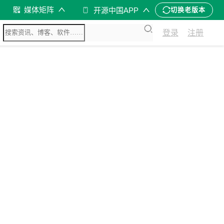
媒体矩阵
开源中国APP
切换老版本
登录
注册