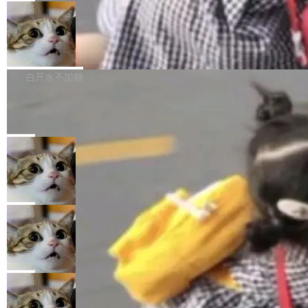
给 OpenAI 总法律顾问 Che Chang 发了封邮
你的，AI写AI的，同屏协作互不干扰。一句话让
布了 9.0 版本。这个版本除了带来新一代音视频
局
件，附了一封长信，要求 OpenAI 配合调查前苹
AI帮你干活，现在开启全新体验！ 温馨提示：
处理能力和硬件加速支持之外，还有一个特殊之
果员工带走机密信...
体验WorkBuddy鸿蒙PC版前，请将 HUAWEI M
亚马逊成本失控：AI 写代码烧掉 1215
处：FFmpeg 9.0 的代号是“Lei”。 这个名字，
万元，超预算 860%
atePad Edge 升级至 HarmonyOS 6.1.0.135S
来自中国开发者雷霄骅（Lei Xiaohua）。 对于
外媒近日曝光了亚马逊的多份内部报告显示，AI
P9 patch03及以上版本。 *升级路径：设置 > 搜
很多中国音视频开发者而言，这个名字并不陌
导致公司在多个项目上超支。《金融时报》报道
白开水不加糖
索“软件更新” > 检查更新，即可搜索新版本，下
生。十年前，他通过大量中文技术文章、源码分
称，仅一个项目的成本超支就高达 180 万美元
载安装完成升级即可。 没有...
Hugging Face CEO 发声：中国正在开
析和开源示例，让一代开发者第一次真正理解 F
（约合人民币 1215 万元）。 具体来说，一名工
源模型上碾压我们
Fmpeg，也成为很多人进入音视频开发领域的
程师借助 Anthropic 旗下 Claude Sonnet 模型
"他们正在开源模型上碾压我们。" Hugging Fac
“启蒙老师”。 而今年，恰好是雷霄骅离世十周
编写程序，目标是完成电商平台作者信息与商品
e CEO Clément Delangue 在 CNBC 的采访里
局
年。FFmpeg 社区最终选择用一个大版本的名
列表的数据匹配 —— 一项常规的数据处理任
没有拐弯抹角。他说中国正在赢得 AI 竞赛，而
字，留下了这份纪念。 雷霄骅曾是中国传媒大学
当 AI agent 把源码变成了最好的扩展系
务，最终却产生了 180 万美元的账单，实际支出
且按目前的速度，中国 AI 工具预计在今年底或
数字电视技术方向的博士生，长期从事视频、音
统，开发者工具必须开源
超出原定预算 860%。 更令人意外的是，该项目
2027 年就能追上美国前沿实验室的水平。 Dela
五年前，David Crawshaw 问过很多软件工程师
频技...
最终并未成功落地，而高额算力消耗持续运行长
ngue 把原因归结为一件事：开放协作。中国的
一个问题：你写过什么给自己用的程序？答案几
局
达 5 个月，公司直到财务对账时才察觉异常。这
AI 开发者在一个共享和协作的生态里加速迭代，
乎都是没有。工程师们整天用别人写的程序写程
意味着一个无人看管的 AI 程序，在近半年时间
而美国模型厂商在"闭门造车"。他的原话是 "buil
DeepSeek Harness 宣布内测邀请，全
序给别人用。偶尔有人自己写个博客系统、智能
里日夜不停地"烧钱"。 复盘显示，...
网最大规模开源 Agent 路演现场诞生
ding in silos"——各自为战，互不通气。 这个判
家居控制、家庭实验室，都算稀奇事。 Crawsh
一条内测招募帖，发出去的时候大概没人想到它
断从他嘴里说出来分量不同。Hugging Face 是
aw 是 Shelley 的作者，一个开源 AI coding age
会变成一场开源 Agent 生态的路演。 8月1日，
局
全球最大的开源 AI 平台，上面跑着上百万个模
nt。他最近在博客上写了一篇文章，核心论点很
DeepSeek Harness 团队负责人崔添翼（tiany
型。谁在开源赛道上领先，...