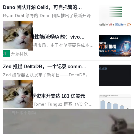
Deno 团队开源 Celld，可自托管的分
布式 Durable Objects
Ryan Dahl 领导的 Deno 团队推出了最新开源项
目 Celld，一个能在自己机器上运行 Cloudflare
局
Workers 和 Durable Objects 的守护进程。 设
鲁大师7月新机性能/流畅/AI榜：vivo夺
计思路很直接：每个对象是一个独立的 SQLite
性能、流畅双第一，三星Galaxy Z系列
数据库，按名称寻址，复制到你自己的 S3 兼容
2026年7月的手机市场，由于存储等硬件成本暴
新折叠缺席
存储库里。节点之间只通过这个存储库协调——
增，手机厂商的日子也不好过啊，新机速度明显
开
开源科技
没有控制平面，没有共识协议。每个对象自带一
放缓，因此硝烟味淡了许多。新机参数规格除开
个小型数据库，应用天然按分片构建，单个数据
Zed 推出 DeltaDB，一个记录 commit
高价的三星折叠（三星Galaxy Z Fold8 Ultra / Z
之间所有操作的版本控制系统
库的竞争和爆炸半径问题在设计层面就被消除
Fold8 / Z Flip8）外，其余要么是中低端机器，
Zed 编辑器团队发布了新项目——DeltaDB，一
了。 闲置的 cell 会休眠到几乎不占资源。当 cel
例如iQOO Z11i、REDMI Note 17、REDMI No
个在 git commit 之间记录每一次编辑操作的版
局
l 迁移或唤醒时，新宿主从 S3 恢复 SQLite 数据
te 17 Pro、OPPO K15，要么是vivo X300 E这
本控制系统。目前处于 Early Access 阶段。 De
库继续执行。存储库是持久化的唯一真相...
样的次旗舰。 Galaxy Z Fold8 Ultra / Z Fold8 /
SpaceXAI 单季资本开支达 183 亿美元
ltaDB 的核心思路直接写在 landing page 最显
Z Flip8三款折叠屏新机均在7月22日发布，且全
眼的位置：「Software is made between com
根据风险投资人Tomer Tunguz 博客（VC 分
部搭载骁龙8 Elite Gen5 for Galaxy，它们本该
mits」——软件是在 commit 之间写出来的。git
析）披露的最新分析与第二季度业绩报告，Spac
白开水不加糖
是7月性...
只记录了你提交的最终状态，但真正的工作过程
eXAI在上个季度的总资本支出飙升至183.7亿美
——打字、删改、试错、agent 对话——都在 co
Meta 发布终端编程 Agent“Muse Cod
元。其中，绝大部分资金被直接用于 AI 领域，
e” 和 Muse Spark 1.2 模型
mmit 之间的空隙里丢失了。 DeltaDB 要做的就
金额高达158.3亿美元，这一单项投入已经逼近
Meta 今天发布了两款 AI 产品：Muse Code，