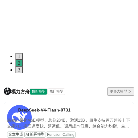
1
2
3
模力方舟
最新模型
热门模型
更多大模型
DeepSeek-V4-Flash-0731
高效轻量化MoE模型，总参284B，激活13B，原生支持百万超长上下
文能力。推理速度快、延迟低、调用成本低廉，综合能力均衡，主打
高并发、轻量化任务，适合日常对话、内容创作、基础 RAG、批量
文本生成
AI 编程模型
Function Calling
文案处理等普惠刚需场景。