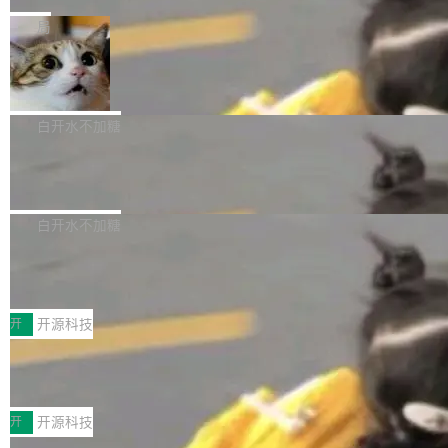
是把这段空隙补上。 回退到任何一次编辑：Delt
微软同期总资本开支的四成。 与亚马逊、Alpha
一个在终端里运行的编程 agent；Muse Spark
局
aDB 捕获 commit 之间的每一次操作，...
bet、微软以及 Meta 等传统科技巨头相比，Spa
1.2，驱动这个 agent 的新模型。一句话概括：
ceXAI的资金消耗速度尤为引人瞩目。然而，支
美团开源 LoHoSearch，用知识图谱校
你可以用 curl -fsSL https://dev.meta.ai/install.
准 AI 能力认知
撑庞大支出的资金来源却呈现出截然不同的面
sh | bash 安装一个能在大项目里自动规划、写
机器出题的前提，是让机器拥有全局视野。整个
貌。数据显示，微软和 Meta 主要依托充沛的经
代码、验证结果的 AI 终端工具。 据介绍，Muse
构建流程可以分为四个环节：建图 → 控制难度
白开水不加糖
营现金流来覆盖资本开支，其资本支出覆盖率分
Code 是 Meta 的编程 agent 产品。它和市场上
→ 质量把关 → 数据概览。
别达到155% 和106%;而SpaceXAI的经营现金
已有的终端编程 agent 在设计理念上有几个明显
腾讯开源 UCL-MPComm 通信库
流仅能覆盖资本开支的12...
的差异点。 异步后台 agent：Muse Code 有一
腾讯网平团队宣布开源了 UCL-MPComm 通信
个主 agent 循环，外加一组后台 agent。这些后
库，并将作为transport接入Mooncake TENT。
白开水不加糖
台 agent...
该通信库针对AI Memory池化场景的数据传输需
CoStrict入选工信部2025人工智能应用
求进行了深度优化，能够实现数据中心内大规模
典型案例
计算节点间多种内存类型的高性能通信。 UCL-
近日，工信部科技司公示《2025人工智能应用典
MPComm将作为一种传输引擎接入Mooncake T
型案例入选名单》，深信服“面向企业研发场景的
开
开源科技
ENT，实现零拷贝传输性能提升30%、非零拷贝
开源 AI 编程平台 CoStrict 应用”凭借卓越的技术
深信服AI算力网关入选工信部人工智能
传输性能最高提升5倍。UCL-MPComm底层基
创新与落地成效成功入选。 全链路私有化部署，
应用典型案例！
于自研UCL-Engine通信引擎，后续腾讯网平将
助力企业AI研发安全落地 当前，越来越多企业已
前不久，工业和信息化部正式发布《2025年人工
持续开源更多基于UCL-Engine的高性能通信组
经开始引入 AI Coding 工具，通过调用公有云模
智能应用典型案例名单》，集中展示人工智能在
开
开源科技
件。 腾讯网平团队在UCL-MPComm中实现了一
型或企业内部部署模型提升研发效率。但随着 AI
各领域的应用成果，覆盖技术底座、行业赋能、