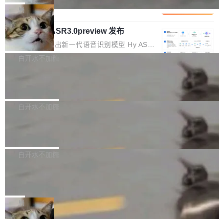
1%，成本降 30%
在语法层面完成文本定位，难以触及代码的语义
调整期间，部门三次通知全员将数据从A集群迁
它们有一个共同的问题：太吃显存了。月之暗面
局
内涵与结构关联，导致开发者使用代码智能体在
移到B集群，王某都回复了"收到"。 他没有迁移
的 Kimi K 系列和智谱的 GLM 都是长上下文、M
理解大规模代码仓时面临显著"代码仓理解"瓶
数据。2024年9月3日下午4点，他使用此前登录
腾讯混元 Hy ASR3.0preview 发布
oE 架构的大模型，好用到让人上瘾，但 GPU 显
颈。 代码仓深度理解服务（以下简称" CodeBas
的账号密码进入A集群，输入了一条被程序员圈
存永远不够用。 Cloudflare 的 Workers AI 团队
腾讯混元正式推出新一代语音识别模型 Hy ASR
e深度理解服务"）是华为云码道（CodeA...
称为"删库跑路"的命令——最高管理员权限、无
一直在跑这些模型的推理。他们在官方博客上发
3.0preview。基于最新一代大语言模型 Hy3 的
白开水不加糖
需确认、强制递归删除。17个小时后，运维人员
了一篇技术文章，详细拆解了三种让大模型在 G
语言理解能力，以及融合了高精度语音识别与深
发现异常并中止进程时，89TB数据已经没了。
PU 上跑得更省、更快的技术手段——KV cache
Pale Moon 34.3.2 发布，苍月浏览器
度语义理解能力，实现了语音识别能力的全面升
删掉的是AI游戏部门的全部开发文件，包括公司
量化、模型权重压缩、以及共享 KV cache 的完
级。 根据介绍，Hy ASR3.0preview 目标在于：
Pale Moon 34.3.2 现已发布，这是一个安全更
自研的多个文生3D和...
整性保护。效果是：吞吐量提升 41%，每 token
让语音识别不再只是听清，而是真正听懂。通过
新和少量网页兼容性修复版本。 Changes/fixe
白开水不加糖
成本降低 30%，精度不变。 FP8 省的不仅是显
先理解你的语境和意图，再把准确的文字直接给
s： 实现了URL.Parse()便捷功能 对浏览器内部
存 KV cache 是推理时最吃显...
PostgreSQL 18/19 新特性深度解读
到你。从“逐字转写、单点优化”演进为“理解语
函数添加了多项边界检查，以避免潜在的越界访
境、兼容场景、一键直出”。 Hy ASR 3.0 previe
问、下溢和溢出。（DiD） 修复了加载和解析内
演讲者分享了一个有趣的实践：面对 PG 18 已
w 不要求标准普通话，方言识别覆盖粤语、吴语
容提供的字体时出现的几个问题 为避免音频加
发布的 Release Notes，他利用 AI 工具（如 Co
白开水不加糖
等 10 大方言片区和 20 余个二级小片区。在开
载、处理和播放过程中可能出现的一系列错误，
pilot）对数千条 commit 日志进行自动分析，先
源评测集中，Hy ASR 3.0 preview 在多语种的
慕尼黑市政府为全职开源项目维护者提
对音频采样频率设定了下限 采样率低于 8kHz
让模型总结出三十余条潜在特性，再逐条要求生
WER（...
供资助
（通常被认为是 "telephone"/"walkie-talkie" 音
成详细解释和代码校验，最终筛选出对用户体感
"在过去大约 10 年的大部分时间里，libexpat 的
质的最低采样率）的音频格式将被拒绝 修复了 C
最强的若干项。对于尚未正式发版的 PG 19，则
维护工作一直与我的日常工作、家务、社交生活
局
SS 圆角虚线样式中可能存在的问题 如果表单中
通过拉取过去一年内（从 PG 18 Beta1 时间点
和休闲娱乐竞争时间。" 这是 libexpat 维护者 S