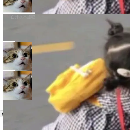
简单：开发者工具必须开源。 理由不是传统的自
商汤 SenseNova U1.5-Lite-Preview
i）在 X 上发帖： 「如果你是 Agent Harness 相
开源
由软件情怀，而是一个跟 AI agent 直接相关的
关开源项目的开发者，希望参加 DeepSeek Har
商汤科技宣布面向社区开源轻量级统一多模态模
技术判断。 两行 prompt 就能个性化任何软件 C
ness 的内测，可以回复或私信联系我。请附上
型的预览版本 SenseNova U1.5-Lite-Preview。
白开水不加糖
rawshaw 给出了两个 prompt。 第一个： "下载
GitHub id 以及开源代表作。」 DeepSeek 曾在
公告称，SenseNova U1.5-Lite-Preview并非简
某个软件的源码，在本地构建。修改 agent ...
官方招聘信息中写过一条简洁有力的公式：Mod
Ubuntu 将核心系统包从 deb 转成了 s
单的模型规模升级，而是基于 SenseNova U1
nap
el + Harness = Agent。模型负责理解和推理，
的一次系统性迭代，不仅在同一架构中贯通视觉
Ubuntu 正在把又一个核心系统包从 deb 转为 s
Harness 负责把能力落到真实环境中——调用工
理解、推理、生成与编辑，还仅以 8B-MoT 的轻
nap。这次是 hwctl——一个用来检查 Ubuntu
局
具、读写文件、管理上下文、处理错误、完成闭
量大小，将能力推进到4K、更精细的真实质感、
硬件认证状态的命令行工具。 Canonical 工程师
环。崔添翼招人的标...
更复杂的视觉控制和可持续迭代编辑。 相比 U
Dario Amodei 担心新人来 Anthropic
Alan Griffiths 在邮件列表中说得很直白：「hwc
只为金钱，不为使命
1，U1.5-Lite-Preview 在以下方向上带来了显著
tl 是一个 Ubuntu 专有的包，它和它的依赖项都
顶级 AI 研究员在两家公司之间来回跳，中间只
提升： 原生支持4K图像生成； 更精细的局部纹
是 Ubuntu 专有的，不会用在其他发行版上。」
隔了几天。 Lilian Weng 上周刚宣布因健康原因
局
理、细节与真实世界质感； 更准确的中英文文字
所以 deb 版本的受众实际上为零。既然只有 Ub
离开 Thinking Machines Lab，说自己作为联合
生成与复杂版式组织； 更稳定的图...
untu 用户在用，那用 snap 打包就没什么可纠结
创始人的角色「太累了」。几天后，The Inform
的。 从 deb 到 snap 的迁移路径 hwctl 是 rust-
ation 就曝出她将重回 OpenAI，负责递归自我
hwlib 硬件 API 库的一部分，命令行工具负责查
改进方向的研究。她是 Thinking Machines 过
询 Ubuntu 的硬件认证数据库。...
去一年内第四个离开的联合创始人。 这家由前
OpenAI CTO Mira Murati 创立的公司，连创始
团队都留不住。 但 Thinking Machines 不是唯
一在人才争夺战中失血的公司。六月，Google