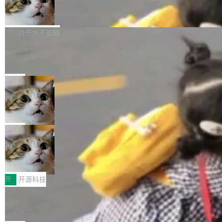
的图像元素不在同一个子树中，则它们将不再关
至今）的所有 commit，同样交由 AI 分析提炼。
Firefox 153.0.3 发布
ebastian Pipping 写在博客里的话。8 月 4 日，
联 加...
经过人工复核，准确度令人满意。这一方法也为
他宣布了一个新消息：从 2026 年 8 月 1 日起，
Firefox 153.0.3 现已发布，具体更新内容如
社区爱好者提供了高效跟踪新版本的思路。
他可以全职维护 libexpat 了，最长 6 个月。发
下： New Smart Window 包含多项增强功能：
白开水不加糖
工资的是慕尼黑市政府。 libexpat 是一个 C99
<ul> <li>现在建议列表会显示更多结果，方便用
编写的流式 XML 解析器，MIT 许可证。和 libx
Cloudflare Computer 开源：你的 Age
户查找历史记录和切换到已打开的标签页。（<a
nt 需要一台电脑，而不是一个容器
ml2 一样，它是世界上使用最广泛的 XML 解析
href="https://bugzilla.mozilla.org/show_bug.c
Cloudflare 开源了名为 @cloudflare/computer
库之一。你的操作系统、浏览器、无数的基础设
gi?id=2019042">Bug&nbsp;2019042</a>）</l
的 npm 包。项目的核心论点是：容器不适合 Ag
局
施软件，很可能都在用它。而过去十年，维护它
i> <li>现在，助手可以直接使用 Exa 的网络搜索
ent 计算。真正适合的，是 Isolate。 Cloudflare
的人一直在用业余...
结果回答问题，而无需将问题转交给搜索引擎。
OpenAI 公开邮件和聊天记录回应苹果
工程师在这件事上没什么可谦虚的——他们用 W
诉讼，称“Apple is getting this wron
（<a href="https://bugzilla.mozilla.org/show_
orkers 跑了十年 Isolate。用 CEO Matthew Pri
上个月，苹果一纸诉状把 OpenAI 告上法庭，指
g”
bug.cgi?id=204...
nce 的话说：「我们一生都在用 Isolate 运行代
控其挖角苹果前员工并窃取商业秘密。苹果的诉
局
码，而 AI Agent 不需要容器，它们需要的是 Iso
状把 OpenAI 描述成一个系统性地从前东家挖
late。」 容器为什么不合适 容器的问题在于启动
HUAWEI MatePad Edge上架WorkBu
人、套取机密信息的对手。 OpenAI 没发律师
ddy鸿蒙PC版，说话就能干活的AI办公
和销毁都太重了。一个 Agent 要执行的任务可能
函，也没选择庭外沉默。它在官网贴了一篇博
全能AI工作台WorkBuddy鸿蒙PC版上架HUAWE
搭子
只需要几毫秒的 CPU 时间，但容器从冷启动到
文，标题只有六个字：Apple is getting this wro
I MatePad Edge应用市场，直接下载即可使
开
开源科技
就绪要花数秒。如果未来有十...
ng。 然后，它把邮件往来和 iMessage 聊天记
用，与鸿蒙电脑上的体验一致。值得一提的是，
录全贴了出来。 他发错人了 苹果外部律师 Gabr
FFmpeg 9.0 发布：代号“Lei”，以此纪
这是目前市面上唯一支持平板接入WorkBuddy P
念中国开发者雷霄骅
iel Gross 来自 Weil 律所，2 月 23 日下午 5:53
C版的产品，搭载“人机双写”重磅功能——你写
全球知名开源多媒体框架 FFmpeg 今天正式发