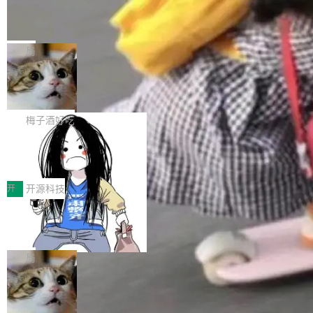
个独立于业务线程的全局通信引擎（Engine），
Jeff Dean 离开 Google：一个时代的结
Coding 从个人辅助工具逐步走向团队级、组织
产品应用、支撑保障、专题等五大方向。深信服
并实...
束，一个实验室的开始
级应用，企业在规模化落地过程中，对安全性、
AI算力网关（AI创新平台）成功入选！ 随着各行
Google 员工编号 20。MapReduce 作者之一。
可控性和代码质量提出了更高要求。 首先是数据
各业的Agent走向规模化建设，算力构成形态逐
Bigtable 作者之一。TensorFlow 的作者之一。
局
安全与合规要求。对于大多数普通研发场景，公
渐丰富，用户关注的重点也在发生变化：不只是
Gemini 的架构师。Google 首席科学家。 Jeff D
有云模型能够满足快速试用和效率提升的需求。
让AI用起来，还要进一步看清混合算力时代下，
🔥 SolonCode v2026.8.4 发布：界面
ean 在 Google 工作了 27 年后，宣布离职。 他
但对于金融、能源、医疗等对数据安全要求较...
字体可调、22 种语言、记忆搜索增强
Token花在哪里、算力是否被充分利用，以及持
不是一个人走。一同离开的还有 Sanjay Ghema
打开终端就能上岗的全中文编码智能体，这一轮
续增长的AI成本该如何优化。 深信服AI算力网关
wat（Google 员工编号 23，Jeff Dean 二十多
把「看得清、用母语、记得住」三件事一次补
梅子酒好吃
正是围绕这些实际问题，从Token治理和成本治
年的编程搭档，MapReduce 和 Bigtable 的共同
齐。 SolonCode 是什么 SolonCode 是杭州无
理两个方面，让用户的每一份算力都看得清、管
作者）、Quoc Le（Google 大脑核心成员，Se
让“代码语义理解”深度释放AI Coding
耳科技研发的企业级终端编码智能体——一位全
得住、用得稳、省得下、更安全！ 一、从现在开
价值潜能：华为云码道（CodeArts）
q2Seq 和 DocAI 的共同发明人）以及 Oriol Vin
中文驱动的数字员工，自主理解需求、规划步
一、代码仓深度理解技术的作用与价值 在软件工
始，Token使用一目...
代码仓技术解析
yals（Gemini 联合负责人，AlphaSta...
骤、编写代码。不挑模型、不挑平台，curl 一行
程实践中，代码仓是企业核心知识资产的主要载
开
开源科技
装完即用。 开源地址：Gitee · GitCode · GitHu
体。企业级代码仓库通常包含数十万乃至数百万
b 安装 支持 Java 8+（8~26）、macOS / Linu
一条“删库”命令跑 17 小时，算法工程
个文件，其规模远超单次模型调用可承载的上下
师删光 89TB 数据只为干私活
x / Windows / Harmony PC。 # macOS / Linu
文窗口。随着项目规模的持续扩张与代码历史的
最高人民检察院8月4日公布了一起案件：北京一
x / Harmony PC curl -fsSL https://solon.noea
不断累积，代码仓中的模块关系、接口契约、业
名90后算法工程师王某，为了给自己接的私活腾
局
r.org/solon...
务逻辑等关键信息往往分散于数十乃至数百个文
服务器空间，删光了公司AI游戏部门的全部核心
件之中，形成高度复杂的知识关联网络。传统的
Cloudflare 分享推理优化实践：KV ca
数据。 王某2024年1月入职东城区某科技公司AI
che 量化 + 权重压缩，吞吐量提升 4
代码检索手段（如关键词匹配、目录遍历）仅能
短剧部门，有互联网大厂背景。在公司内部架构
Kimi 和 GLM 是当前最强的大模型系列之一，但