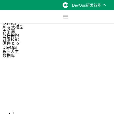
DevOps研发效能
综合
开源资讯
软件资讯
AI & 大模型
大前端
软件架构
开发技能
硬件 & IoT
DevOps
程序人生
数据库
1