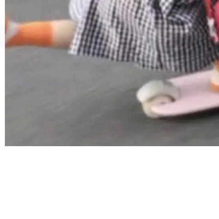
连失两员大将：Noam Shazeer 去了 Op...
©OSCHINA(OSChina.NET)
京ICP备2025119063号