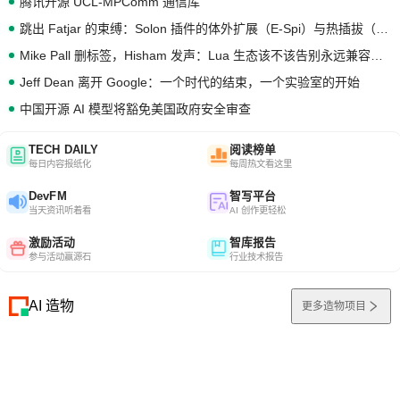
腾讯开源 UCL-MPComm 通信库
跳出 Fatjar 的束缚：Solon 插件的体外扩展（E-Spi）与热插拔（H-Spi）
Mike Pall 删标签，Hisham 发声：Lua 生态该不该告别永远兼容的旧梦？
Jeff Dean 离开 Google：一个时代的结束，一个实验室的开始
中国开源 AI 模型将豁免美国政府安全审查
TECH DAILY
阅读榜单
每日内容报纸化
每周热文看这里
DevFM
智写平台
当天资讯听着看
AI 创作更轻松
激励活动
智库报告
参与活动赢源石
行业技术报告
AI 造物
更多造物项目