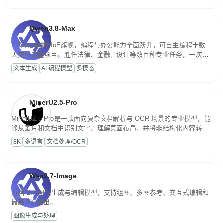
Qwen3.8-Max
2.4万亿参数MoE旗舰，编程与办公能力全面跃升，可自主编程十数
天交付完整项目。胜任法律、金融、设计等数百种专业任务，一次对
话端到端交付生产级成果。原生视觉理解贯穿规划、执行与验证全流
文本生成
AI 编程模型
多模态
程，支持超长文档与长视频的深度语义解析。长程任务中自主规划与
闭环迭代，持续进化。
MinerU2.5-Pro
MinerU2.5-Pro是一款面向复杂文档解析与 OCR 场景的专业模型，能
够从图片和文档中识别文字、理解页面布局，并将非结构化内容转换
为便于存储、检索和二次处理的结构化结果。
8K
多语言
文档处理/OCR
Wan2.7-Image
万相 2.7 图像生成与编辑模型，支持组图、多图参考、交互式编辑和
最高 2K 输出。
图像生成与处理