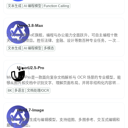
高并发、轻量化任务，适合日常对话、内容创作、基础 RAG、批量
文本生成
AI 编程模型
Function Calling
文案处理等普惠刚需场景。
Qwen3.8-Max
2.4万亿参数MoE旗舰，编程与办公能力全面跃升，可自主编程十数
天交付完整项目。胜任法律、金融、设计等数百种专业任务，一次对
话端到端交付生产级成果。原生视觉理解贯穿规划、执行与验证全流
文本生成
AI 编程模型
多模态
程，支持超长文档与长视频的深度语义解析。长程任务中自主规划与
闭环迭代，持续进化。
MinerU2.5-Pro
MinerU2.5-Pro是一款面向复杂文档解析与 OCR 场景的专业模型，能
够从图片和文档中识别文字、理解页面布局，并将非结构化内容转换
为便于存储、检索和二次处理的结构化结果。
8K
多语言
文档处理/OCR
Wan2.7-Image
万相 2.7 图像生成与编辑模型，支持组图、多图参考、交互式编辑和
最高 2K 输出。