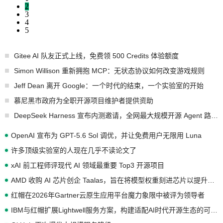
2
3
4
5
Gitee AI 队友正式上线，免费领 500 Credits 体验额度
Simon Willison 重新拥抱 MCP：无状态协议如何改变游戏规则
Jeff Dean 离开 Google：一个时代的结束，一个实验室的开始
慕尼黑市政府为全职开源项目维护者提供资助
DeepSeek Harness 宣布内测邀请，全网最大规模开源 Agent 路演现场诞生
OpenAI 宣布为 GPT-5.6 Sol 调优，并让免费用户无限用 Luna
许多顶级实验室的人现在几乎不读论文了
xAI 前工程师评现代 AI 领域最重要 Top3 开源项目
AMD 收购 AI 芯片创企 Taalas，旨在将模型权重刻进芯片以提升推理性能
红帽在2026年Gartner云原生应用平台魔力象限中被评为领导者
IBM与红帽扩展Lightwell服务方案，构建适配AI时代开源生态的可信基础设施