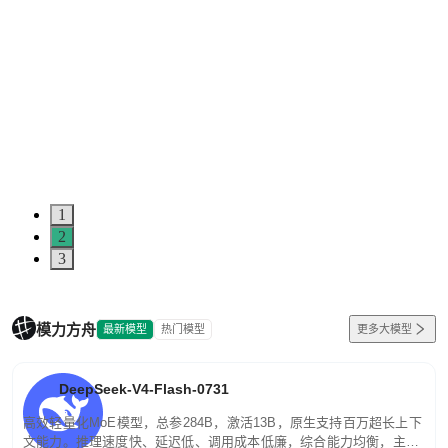
1
2
3
模力方舟
最新模型
热门模型
更多大模型
DeepSeek-V4-Flash-0731
高效轻量化MoE模型，总参284B，激活13B，原生支持百万超长上下
文能力。推理速度快、延迟低、调用成本低廉，综合能力均衡，主打