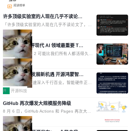
阅读榜单
许多顶级实验室的人现在几乎不读论文
了
「许多顶级实验室的人现在几乎不读论文了，而
且他们认为 ICLR/ICML/NeurIPS 充斥着大量过
局
度宣传和欺诈。」 OpenAI 研究员 Keller Jorda
xAI 前工程师评现代 AI 领域最重要 Top
n 这条推文引发了广泛讨论。他不是在说风凉
3 开源项目
话，他是说出了一个圈内人尽皆知但很少公开捅
Flash Attention 2 可能比我们所有人都活得久。
破的事实。 Jordan 随后补充了一句软化声明：
这句话不是来自某个技术博客，而是出自 Hieu
局
「我不认为这些会议上大部分论文都在过度宣传
Pham 的一条推文。Hieu Pham 是谁？他是 xAI
或造假。问题是，作为读者，如果你筛选出那些
共商智能硬件发展新机遇 开源鸿蒙智能
的早期工程师之一，在 Grok 训练基础设施团队
硬件开发者日杭州站即将举行
看起来最令人兴奋的论文，那它们大部分都是过
工作过。近日他在 X 上发了一条帖子，列出了他
随着万物智联加速深入千行百业，智能硬件正从
度宣传的。」 这才是真正的痛点。不是所有论文
认为现代 AI 领域最重要的三个开源项目。 第一
单点设备迈向智能化、网联化、协同化发展。作
开
开源科技
都有问题，是最吸引眼球的那批论文最有问题。
个名字毫无悬念：Flash Attention 2。 Hieu 的
为面向全场景、跨终端的分布式操作系统，开源
他引用的帖子来自 Mathew Shen，一位 ICLR 2
理由很具体。FA 系列不需要解释，但 FA2 是他
GitHub 再次爆发大规模服务降级
鸿蒙通过统一技术底座和分布式能力，为不同类
026 的读者：「看了篇 ...
认为最重要的一个——复杂度恰到好处，刚好能
型智能设备的开发、连接与互联提供关键支撑，
8 月 6 日，GitHub Actions 和 Pages 再次大规
驱动你去学 CuTe，但还没被那些"邪恶的" Hopp
也为产业链企业探索产品创新与商业增长打开新
模服务降级，Actions 完全不可用超过 5 小时，
局
er++ 优化所淹没，足够容易修改和适配。 更关
的空间。 8月14日，开源鸿蒙智能硬件开发者日
webhook 停发，连自托管 runner 也因调度层故
键的是 FA2 的持久性...