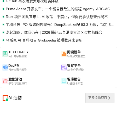
GitHub 再次爆发大规模服务降级
Prime Agent 开源发布：一个能自我改进的编程 Agent，ARC-AGI 3 超越人类专家基线
Rust 项目团队宣布 LLM 政策：不禁止，但你要承认哪些代码不是你写的
宇树科技 IPO 战略配售曝光：DeepSeek 获配 93.3 万股，锁定 36 个月
潮起潮落，你我仍在 | 2026 腾讯云粤港澳大湾区架构师峰会
马斯克 AI 百科项目 Grokipedia 被曝数月未更新
TECH DAILY
阅读榜单
每日内容报纸化
每周热文看这里
DevFM
智写平台
当天资讯听着看
AI 创作更轻松
激励活动
智库报告
参与活动赢源石
行业技术报告
AI 造物
更多造物项目