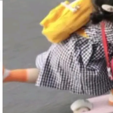
境、兼容场景、一键直出”。 Hy ASR 3.0 previe
w 不要求标准普通话，方言识别覆盖粤语、吴语
等 10 大方言片区和 20 余个二级小片区。在开
源评测集中，Hy ASR 3.0 preview 在多语种的
WER（...
©OSCHINA(OSChina.NET)
京ICP备2025119063号