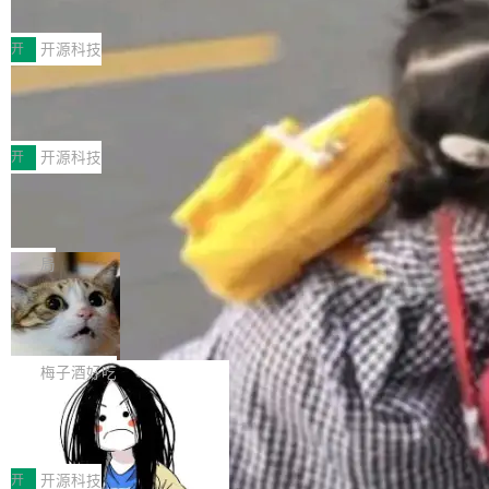
典型案例
计算节点间多种内存类型的高性能通信。 UCL-
近日，工信部科技司公示《2025人工智能应用典
MPComm将作为一种传输引擎接入Mooncake T
型案例入选名单》，深信服“面向企业研发场景的
开
开源科技
ENT，实现零拷贝传输性能提升30%、非零拷贝
开源 AI 编程平台 CoStrict 应用”凭借卓越的技术
传输性能最高提升5倍。UCL-MPComm底层基
深信服AI算力网关入选工信部人工智能
创新与落地成效成功入选。 全链路私有化部署，
应用典型案例！
于自研UCL-Engine通信引擎，后续腾讯网平将
助力企业AI研发安全落地 当前，越来越多企业已
前不久，工业和信息化部正式发布《2025年人工
持续开源更多基于UCL-Engine的高性能通信组
经开始引入 AI Coding 工具，通过调用公有云模
智能应用典型案例名单》，集中展示人工智能在
开
开源科技
件。 腾讯网平团队在UCL-MPComm中实现了一
型或企业内部部署模型提升研发效率。但随着 AI
各领域的应用成果，覆盖技术底座、行业赋能、
个独立于业务线程的全局通信引擎（Engine），
Jeff Dean 离开 Google：一个时代的结
Coding 从个人辅助工具逐步走向团队级、组织
产品应用、支撑保障、专题等五大方向。深信服
并实...
束，一个实验室的开始
级应用，企业在规模化落地过程中，对安全性、
AI算力网关（AI创新平台）成功入选！ 随着各行
Google 员工编号 20。MapReduce 作者之一。
可控性和代码质量提出了更高要求。 首先是数据
各业的Agent走向规模化建设，算力构成形态逐
Bigtable 作者之一。TensorFlow 的作者之一。
局
安全与合规要求。对于大多数普通研发场景，公
渐丰富，用户关注的重点也在发生变化：不只是
Gemini 的架构师。Google 首席科学家。 Jeff D
有云模型能够满足快速试用和效率提升的需求。
🔥 SolonCode v2026.8.4 发布：界面
让AI用起来，还要进一步看清混合算力时代下，
ean 在 Google 工作了 27 年后，宣布离职。 他
但对于金融、能源、医疗等对数据安全要求较...
字体可调、22 种语言、记忆搜索增强
Token花在哪里、算力是否被充分利用，以及持
不是一个人走。一同离开的还有 Sanjay Ghema
打开终端就能上岗的全中文编码智能体，这一轮
续增长的AI成本该如何优化。 深信服AI算力网关
wat（Google 员工编号 23，Jeff Dean 二十多
把「看得清、用母语、记得住」三件事一次补
梅子酒好吃
正是围绕这些实际问题，从Token治理和成本治
年的编程搭档，MapReduce 和 Bigtable 的共同
齐。 SolonCode 是什么 SolonCode 是杭州无
理两个方面，让用户的每一份算力都看得清、管
作者）、Quoc Le（Google 大脑核心成员，Se
让“代码语义理解”深度释放AI Coding
耳科技研发的企业级终端编码智能体——一位全
得住、用得稳、省得下、更安全！ 一、从现在开
价值潜能：华为云码道（CodeArts）
q2Seq 和 DocAI 的共同发明人）以及 Oriol Vin
中文驱动的数字员工，自主理解需求、规划步
一、代码仓深度理解技术的作用与价值 在软件工
始，Token使用一目...
代码仓技术解析
yals（Gemini 联合负责人，AlphaSta...
骤、编写代码。不挑模型、不挑平台，curl 一行
程实践中，代码仓是企业核心知识资产的主要载
开
开源科技