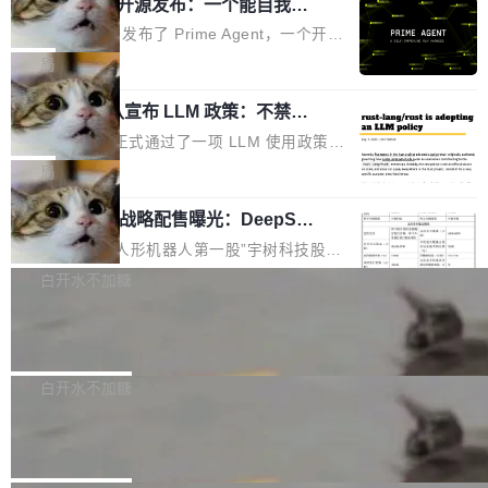
（OHDD：OpenHarmony Hardware Develope
Prime Agent 开源发布：一个能自我改
障无法工作。Pages、Copilot code review、C
进的编程 Agent，ARC-AGI 3 超越人类
r Day）将在杭州启航。活动面向智能硬件产业
opilot coding agent 全部受影响。从检测到完全
Prime Intellect 发布了 Prime Agent，一个开源
专家基线
链企业和开发者，邀请行业专家与资深技术顾
恢复，大约 12 小时。 这是 2026 年 8 月的第六
的编程 Agent Harness，核心设计围绕两个抽
局
问，围绕开源鸿蒙技术能力、设备适配、芯片适
起事故，其中四起与 AI/Copilot 服务相关。 Git
象：Recursive Language Model（RLM）和 C
配、功耗与稳定性调优、兼容性测评及统一互联
Hub 员工 kdaigle 在 HN 讨论中贴出了一组数
Rust 项目团队宣布 LLM 政策：不禁
ontinual Harness。在 ARC-AGI 3 基准测试
等内容展开系统讲解和实战交流，帮助企业进一
止，但你要承认哪些代码不是你写的
据：2025 年全年 10 亿次 commit。现在，每周
上，Prime Agent + Opus 5 的组合达到了 95.
Rust 语言项目正式通过了一项 LLM 使用政策，
步了解开源鸿蒙在智能...
2.75 亿次，全年预计 140 亿次。GitHub...
5% RHAE Best@1，超过了 ARC 报告的人类专
覆盖 rust-lang/rust 单一仓库的代码贡献。这不
局
家基线 95.4%。 不是又一个 coding agent 包装
是项目级别的官方立场，目前由五个团队采纳，
器 Prime Agent 的架构和市面上大多数 coding
宇树科技 IPO 战略配售曝光：DeepSe
但它可能是主流开源项目中关于 AI 辅助贡献最
ek 获配 93.3 万股，锁定 36 个月
agent 有本质区别。大多数 agent harness 的设
细致的一份规则。 政策的核心只有一句话：LLM
8月6日晚间，“人形机器人第一股”宇树科技股份
计是基于早期模型的能力—...
可以用来分析、提炼、审阅、建议，但不能用来
有限公司披露IPO发行价格及战略配售结果，杭
白开水不加糖
创作。 具体来说，LLM 生成的代码可以提交，
州深度求索人工智能基础技术研究有限公司（De
但必须满足五个条件：预先安排、非关键、高质
Docker 29.7.2 发布
epSeek）获配93.3399万股，按150.8元/股发行
量、充分测试、充分审查，并且必须披露。LLM
价格计算，认购金额约1.41亿元，股份锁定期为
Docker 29.7.2 现已发布，具体更新内容如下：
不得生成涉及安全性的关键变更，除非作者本身
36个月。 公告显示，本次宇树科技战略配售对
Bug fixes and enhancements 修复多次传递同
白开水不加糖
就是领域专家。即使如此，政策也"强烈不建
象主要包括长期投资机构、与公司业务具有战略
一环境变量时，docker service create和docker
议"这么做。 对于不披露的情况，审核者可以直
Apache Fluss 毕业成为顶级项目
合作关系或长期合作愿景的大型企业、科创板保
service update会发生 panic 的问题。docker/cl
接关闭 PR，无需解释。 政策作者 Jynn Ne...
荐人跟投子公司，以及公司高级管理人员和核心
i#7145 修复了 Docker Engine 29.7.0 中引入的
今年 7 月，Apache Fluss 的毕业提案在 Apach
员工参与设立的专项资产管理计划。其中，Dee