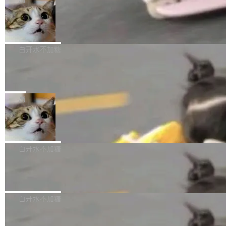
l 迁移或唤醒时，新宿主从 S3 恢复 SQLite 数据
te 17 Pro、OPPO K15，要么是vivo X300 E这
本控制系统。目前处于 Early Access 阶段。 De
库继续执行。存储库是持久化的唯一真相...
样的次旗舰。 Galaxy Z Fold8 Ultra / Z Fold8 /
SpaceXAI 单季资本开支达 183 亿美元
ltaDB 的核心思路直接写在 landing page 最显
Z Flip8三款折叠屏新机均在7月22日发布，且全
眼的位置：「Software is made between com
根据风险投资人Tomer Tunguz 博客（VC 分
部搭载骁龙8 Elite Gen5 for Galaxy，它们本该
mits」——软件是在 commit 之间写出来的。git
析）披露的最新分析与第二季度业绩报告，Spac
白开水不加糖
是7月性...
只记录了你提交的最终状态，但真正的工作过程
eXAI在上个季度的总资本支出飙升至183.7亿美
——打字、删改、试错、agent 对话——都在 co
Meta 发布终端编程 Agent“Muse Cod
元。其中，绝大部分资金被直接用于 AI 领域，
e” 和 Muse Spark 1.2 模型
mmit 之间的空隙里丢失了。 DeltaDB 要做的就
金额高达158.3亿美元，这一单项投入已经逼近
Meta 今天发布了两款 AI 产品：Muse Code，
是把这段空隙补上。 回退到任何一次编辑：Delt
微软同期总资本开支的四成。 与亚马逊、Alpha
一个在终端里运行的编程 agent；Muse Spark
局
aDB 捕获 commit 之间的每一次操作，...
bet、微软以及 Meta 等传统科技巨头相比，Spa
1.2，驱动这个 agent 的新模型。一句话概括：
ceXAI的资金消耗速度尤为引人瞩目。然而，支
美团开源 LoHoSearch，用知识图谱校
你可以用 curl -fsSL https://dev.meta.ai/install.
准 AI 能力认知
撑庞大支出的资金来源却呈现出截然不同的面
sh | bash 安装一个能在大项目里自动规划、写
机器出题的前提，是让机器拥有全局视野。整个
貌。数据显示，微软和 Meta 主要依托充沛的经
代码、验证结果的 AI 终端工具。 据介绍，Muse
构建流程可以分为四个环节：建图 → 控制难度
白开水不加糖
营现金流来覆盖资本开支，其资本支出覆盖率分
Code 是 Meta 的编程 agent 产品。它和市场上
→ 质量把关 → 数据概览。
别达到155% 和106%;而SpaceXAI的经营现金
已有的终端编程 agent 在设计理念上有几个明显
腾讯开源 UCL-MPComm 通信库
流仅能覆盖资本开支的12...
的差异点。 异步后台 agent：Muse Code 有一
腾讯网平团队宣布开源了 UCL-MPComm 通信
个主 agent 循环，外加一组后台 agent。这些后
库，并将作为transport接入Mooncake TENT。
白开水不加糖
台 agent...
该通信库针对AI Memory池化场景的数据传输需
CoStrict入选工信部2025人工智能应用
求进行了深度优化，能够实现数据中心内大规模