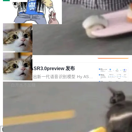
装完即用。 开源地址：Gitee · GitCode · GitHu
体。企业级代码仓库通常包含数十万乃至数百万
b 安装 支持 Java 8+（8~26）、macOS / Linu
一条“删库”命令跑 17 小时，算法工程
个文件，其规模远超单次模型调用可承载的上下
师删光 89TB 数据只为干私活
x / Windows / Harmony PC。 # macOS / Linu
文窗口。随着项目规模的持续扩张与代码历史的
最高人民检察院8月4日公布了一起案件：北京一
x / Harmony PC curl -fsSL https://solon.noea
不断累积，代码仓中的模块关系、接口契约、业
名90后算法工程师王某，为了给自己接的私活腾
局
r.org/solon...
务逻辑等关键信息往往分散于数十乃至数百个文
服务器空间，删光了公司AI游戏部门的全部核心
件之中，形成高度复杂的知识关联网络。传统的
Cloudflare 分享推理优化实践：KV ca
数据。 王某2024年1月入职东城区某科技公司AI
che 量化 + 权重压缩，吞吐量提升 4
代码检索手段（如关键词匹配、目录遍历）仅能
短剧部门，有互联网大厂背景。在公司内部架构
Kimi 和 GLM 是当前最强的大模型系列之一，但
1%，成本降 30%
在语法层面完成文本定位，难以触及代码的语义
调整期间，部门三次通知全员将数据从A集群迁
它们有一个共同的问题：太吃显存了。月之暗面
局
内涵与结构关联，导致开发者使用代码智能体在
移到B集群，王某都回复了"收到"。 他没有迁移
的 Kimi K 系列和智谱的 GLM 都是长上下文、M
理解大规模代码仓时面临显著"代码仓理解"瓶
数据。2024年9月3日下午4点，他使用此前登录
腾讯混元 Hy ASR3.0preview 发布
oE 架构的大模型，好用到让人上瘾，但 GPU 显
颈。 代码仓深度理解服务（以下简称" CodeBas
的账号密码进入A集群，输入了一条被程序员圈
存永远不够用。 Cloudflare 的 Workers AI 团队
腾讯混元正式推出新一代语音识别模型 Hy ASR
e深度理解服务"）是华为云码道（CodeA...
称为"删库跑路"的命令——最高管理员权限、无
一直在跑这些模型的推理。他们在官方博客上发
3.0preview。基于最新一代大语言模型 Hy3 的
白开水不加糖
需确认、强制递归删除。17个小时后，运维人员
了一篇技术文章，详细拆解了三种让大模型在 G
语言理解能力，以及融合了高精度语音识别与深
发现异常并中止进程时，89TB数据已经没了。
PU 上跑得更省、更快的技术手段——KV cache
度语义理解能力，实现了语音识别能力的全面升
删掉的是AI游戏部门的全部开发文件，包括公司
量化、模型权重压缩、以及共享 KV cache 的完
级。 根据介绍，Hy ASR3.0preview 目标在于：
自研的多个文生3D和...
整性保护。效果是：吞吐量提升 41%，每 token
让语音识别不再只是听清，而是真正听懂。通过
成本降低 30%，精度不变。 FP8 省的不仅是显
先理解你的语境和意图，再把准确的文字直接给
存 KV cache 是推理时最吃显...
到你。从“逐字转写、单点优化”演进为“理解语