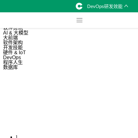
DevOps研发效能
综合
开源资讯
软件资讯
AI & 大模型
大前端
软件架构
开发技能
硬件 & IoT
DevOps
程序人生
数据库
1