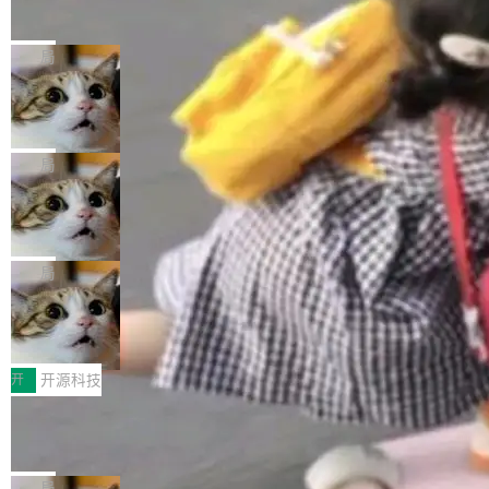
的帖子在 Reddit 火了
式”为主题，直面AI从实验室走向规模化产业落地
有一种东西，一旦用过就回不去了。Alex Fedos
的核心质量命题。会上，《2026智能研发生产力
eev 管它叫"软件设计的基石"。 他说的东西不新
局
工具选型手册》发布，Testin云测的Testin XAge
鲜——代数数据类型（ADT），尤其是和类型
nt智能测试系统入选AI测试领域代表产品。对CI
Cloudflare 开源内部企业 AI 平台 Clou
（sum type）。但他说清楚了一件事：这不是类
dflare OS
O而言，这提示了一个转变：AI测试正在从效率
型系统的学术体操，是日常编码的思维方式。 文
Cloudflare 发布了一个开源项目 Cloudflare O
工具升级为企业的质量基础设施。 CIO面对的新
章从一个简单的例子切入。一个网站的深色主题
S。如果你只看官方博客，你会觉得这是又一
局
现实 过去两年，CIO们的焦虑清单上多了两项：
设置，如果用布尔值 + 可空字段来表示——bool
个"AI 知识库 + 聊天机器人"——每个大厂都在
一是如何让大模型和智能体应用安全地从PoC走
ean 表示是否可切换，nullable 的默认模式、浅
Deno 团队开源 Celld，可自托管的分
做，没什么新鲜的。 但 Kenton Varda 在 Twitte
向生产，二是如何让测试团队跟得上AI应用...
布式 Durable Objects
色方案、深色方案——会产生大量无意义的组
r 上把事情说清楚了： 今天我们发布了 Cloudfla
Ryan Dahl 领导的 Deno 团队推出了最新开源项
合。方案缺了、配置冲突了、全 null 了。要知道
re OS，一个带连接器的聊天机器人，跟其他所
目 Celld，一个能在自己机器上运行 Cloudflare
局
哪些组合有效，作者说，你得靠"文档、校验、或
有科技公司做的一样。只不过，实际上它不一
Workers 和 Durable Objects 的守护进程。 设
者部落知识"。 换个写法。Rust 的 enum，两个
鲁大师7月新机性能/流畅/AI榜：vivo夺
样。这是 Sandstorm.io 的重制版，我十年前的
计思路很直接：每个对象是一个独立的 SQLite
变体：Switchable...
性能、流畅双第一，三星Galaxy Z系列
那个创业公司。不同的是，这次它构建在 Cloudf
数据库，按名称寻址，复制到你自己的 S3 兼容
2026年7月的手机市场，由于存储等硬件成本暴
新折叠缺席
lare Workers 上——我花了九年时间搭建的平台
存储库里。节点之间只通过这个存储库协调——
增，手机厂商的日子也不好过啊，新机速度明显
开
开源科技
——并且深度集成了 AI。这基本上是我十年秘密
没有控制平面，没有共识协议。每个对象自带一
放缓，因此硝烟味淡了许多。新机参数规格除开
计划的顶峰。 十年前，Ken...
Zed 推出 DeltaDB，一个记录 commit
个小型数据库，应用天然按分片构建，单个数据
高价的三星折叠（三星Galaxy Z Fold8 Ultra / Z
之间所有操作的版本控制系统
库的竞争和爆炸半径问题在设计层面就被消除
Fold8 / Z Flip8）外，其余要么是中低端机器，
Zed 编辑器团队发布了新项目——DeltaDB，一
了。 闲置的 cell 会休眠到几乎不占资源。当 cel
例如iQOO Z11i、REDMI Note 17、REDMI No
个在 git commit 之间记录每一次编辑操作的版
局