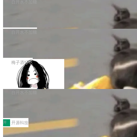
一个回归问题，该问题导致拉取镜像时会拒绝包
e 孵化器项目管理委员会（IPMC）投票中获得
白开水不加糖
pSeek作为与宇树科技具备战略合作关系的企
含绝对 hardlink 目标的镜像（此类镜像由某些镜
全票通过，随后获 Apache 软件基金会董事会批
业，获配股份数量占本次发行数量的2.31%。 除
马斯克 AI 百科项目 Grokipedia 被曝数
像构建工具生成）。moby/moby#53305 修复了
准。今天，Apache 软件基金会正式宣布 Apach
DeepSeek外，腾讯旗下上海启善投资有限公司
月未更新
Docker Engine 29.7.0 中引入的一个回归问
e Fluss 孵化毕业，成为 Apache 顶级项目（TL
埃隆·马斯克推出的AI百科项目 Grokipedia 被曝
获配9...
题，该问题可能导致在旧版 Linux 内核...
P）！这一里程碑不仅标志着 Fluss 迈入新的发
长期停止内容更新，未能实现其作为“AI版维基百
白开水不加糖
展阶段，也将进一步推动流式存储、实时湖仓与
科”替代品的目标。 据 Lawfare 最新调查，自今
AI 数据基础加速融合，为实时数据基础设施的发
Solon I18n：三种解析器，零样板代码
年4月以来，Grokipedia 页面更新功能基本停
展开启新的篇章。
滞，过去三个月内没有任何条目完成更新，用户
如果你在 Spring Boot 里做过国际化，流程大概
提交的编辑请求也长期处于待处理状态。 Groki
是这样的：配 MessageSource 的 Bean、写 R
梅子酒好吃
pedia 于去年底上线，定位为由人工智能生成内
eloadableResourceBundleMessageSource、
容的百科平台，被马斯克视为传统众包百科网站
Apache Doris 4.1 全面增强 Iceberg：
声明 LocaleResolver、注册 LocaleChangeInt
支持 UPDATE、MERGE INTO 与 Iceb
维基百科的替代方案。Lawfare 调查发现，无论
erceptor…五六步之后才能看到第一行翻译文
Apache Doris 4.1 要补齐的，正是缺失的那一
erg V3
热门页面还是低关注度页面，均未出现近期更
本。 Solon 换了个方式。整个 i18n 模块围绕三
半。在已有查询能力的基础上，Doris 进一步支
白开水不加糖
新，相关问题并非局限于特定领域，而是在不同
个解析器、一个注解、一个工具类展开——没有
持了 UPDATE、DELETE、MERGE INTO 等数
主题和访问量页面中普遍存在。 调查人员最初认
XML、没有拦截器注册、没有样板配置。 资源
Testin XAgent：CIO智能测试落地指南
据修改操作、完整的表结构管理与分区演进，以
为，Grokipedia可能只是限...
文件的约定 把文件放到 resources/i18n/ 下： r
及 rewrite_data_files、expire_snapshots 等日
7月30日，TiD2026质量竞争力大会在北京中关
esources/i18n/messages.properties ...
常维护操作，并完整支持 Iceberg V3 格式。
村国家自主创新示范区会议中心开幕。本届大会
开
开源科技
由中关村智联软件服务业质量创新联盟主办，以
让非法状态不可表示：一篇关于 ADT
“智构可信·质创未来——AI原生时代的质量新范