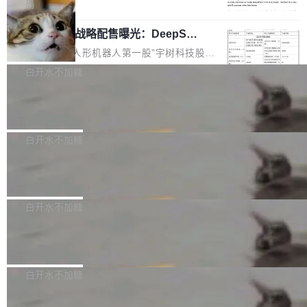
5% RHAE Best@1，超过了 ARC 报告的人类专
覆盖 rust-lang/rust 单一仓库的代码贡献。这不
局
家基线 95.4%。 不是又一个 coding agent 包装
是项目级别的官方立场，目前由五个团队采纳，
宇树科技 IPO 战略配售曝光：DeepSe
器 Prime Agent 的架构和市面上大多数 coding
但它可能是主流开源项目中关于 AI 辅助贡献最
ek 获配 93.3 万股，锁定 36 个月
agent 有本质区别。大多数 agent harness 的设
细致的一份规则。 政策的核心只有一句话：LLM
8月6日晚间，“人形机器人第一股”宇树科技股份
计是基于早期模型的能力—...
可以用来分析、提炼、审阅、建议，但不能用来
有限公司披露IPO发行价格及战略配售结果，杭
白开水不加糖
创作。 具体来说，LLM 生成的代码可以提交，
州深度求索人工智能基础技术研究有限公司（De
但必须满足五个条件：预先安排、非关键、高质
Docker 29.7.2 发布
epSeek）获配93.3399万股，按150.8元/股发行
量、充分测试、充分审查，并且必须披露。LLM
价格计算，认购金额约1.41亿元，股份锁定期为
Docker 29.7.2 现已发布，具体更新内容如下：
不得生成涉及安全性的关键变更，除非作者本身
36个月。 公告显示，本次宇树科技战略配售对
Bug fixes and enhancements 修复多次传递同
白开水不加糖
就是领域专家。即使如此，政策也"强烈不建
象主要包括长期投资机构、与公司业务具有战略
一环境变量时，docker service create和docker
议"这么做。 对于不披露的情况，审核者可以直
合作关系或长期合作愿景的大型企业、科创板保
Apache Fluss 毕业成为顶级项目
service update会发生 panic 的问题。docker/cl
接关闭 PR，无需解释。 政策作者 Jynn Ne...
荐人跟投子公司，以及公司高级管理人员和核心
i#7145 修复了 Docker Engine 29.7.0 中引入的
今年 7 月，Apache Fluss 的毕业提案在 Apach
员工参与设立的专项资产管理计划。其中，Dee
一个回归问题，该问题导致拉取镜像时会拒绝包
e 孵化器项目管理委员会（IPMC）投票中获得
白开水不加糖
pSeek作为与宇树科技具备战略合作关系的企
含绝对 hardlink 目标的镜像（此类镜像由某些镜
全票通过，随后获 Apache 软件基金会董事会批
业，获配股份数量占本次发行数量的2.31%。 除
像构建工具生成）。moby/moby#53305 修复了
马斯克 AI 百科项目 Grokipedia 被曝数
准。今天，Apache 软件基金会正式宣布 Apach
DeepSeek外，腾讯旗下上海启善投资有限公司
月未更新
Docker Engine 29.7.0 中引入的一个回归问
e Fluss 孵化毕业，成为 Apache 顶级项目（TL
埃隆·马斯克推出的AI百科项目 Grokipedia 被曝
获配9...
题，该问题可能导致在旧版 Linux 内核...
P）！这一里程碑不仅标志着 Fluss 迈入新的发
长期停止内容更新，未能实现其作为“AI版维基百
白开水不加糖
展阶段，也将进一步推动流式存储、实时湖仓与
科”替代品的目标。 据 Lawfare 最新调查，自今
AI 数据基础加速融合，为实时数据基础设施的发
Solon I18n：三种解析器，零样板代码
年4月以来，Grokipedia 页面更新功能基本停