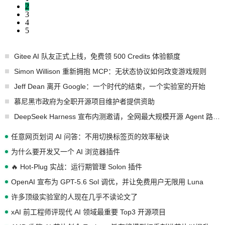
2
3
4
5
Gitee AI 队友正式上线，免费领 500 Credits 体验额度
Simon Willison 重新拥抱 MCP：无状态协议如何改变游戏规则
Jeff Dean 离开 Google：一个时代的结束，一个实验室的开始
慕尼黑市政府为全职开源项目维护者提供资助
DeepSeek Harness 宣布内测邀请，全网最大规模开源 Agent 路演现场诞生
任意网页划词 AI 问答：不用切换标签页的效率秘诀
为什么要开发又一个 AI 浏览器插件
🔥 Hot-Plug 实战：运行期管理 Solon 插件
OpenAI 宣布为 GPT-5.6 Sol 调优，并让免费用户无限用 Luna
许多顶级实验室的人现在几乎不读论文了
xAI 前工程师评现代 AI 领域最重要 Top3 开源项目