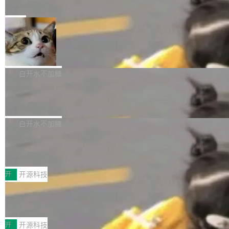
e” 和 Muse Spark 1.2 模型
mmit 之间的空隙里丢失了。 DeltaDB 要做的就
金额高达158.3亿美元，这一单项投入已经逼近
Meta 今天发布了两款 AI 产品：Muse Code，
是把这段空隙补上。 回退到任何一次编辑：Delt
微软同期总资本开支的四成。 与亚马逊、Alpha
一个在终端里运行的编程 agent；Muse Spark
局
aDB 捕获 commit 之间的每一次操作，...
bet、微软以及 Meta 等传统科技巨头相比，Spa
1.2，驱动这个 agent 的新模型。一句话概括：
ceXAI的资金消耗速度尤为引人瞩目。然而，支
美团开源 LoHoSearch，用知识图谱校
你可以用 curl -fsSL https://dev.meta.ai/install.
准 AI 能力认知
撑庞大支出的资金来源却呈现出截然不同的面
sh | bash 安装一个能在大项目里自动规划、写
机器出题的前提，是让机器拥有全局视野。整个
貌。数据显示，微软和 Meta 主要依托充沛的经
代码、验证结果的 AI 终端工具。 据介绍，Muse
构建流程可以分为四个环节：建图 → 控制难度
白开水不加糖
营现金流来覆盖资本开支，其资本支出覆盖率分
Code 是 Meta 的编程 agent 产品。它和市场上
→ 质量把关 → 数据概览。
别达到155% 和106%;而SpaceXAI的经营现金
腾讯开源 UCL-MPComm 通信库
已有的终端编程 agent 在设计理念上有几个明显
流仅能覆盖资本开支的12...
的差异点。 异步后台 agent：Muse Code 有一
腾讯网平团队宣布开源了 UCL-MPComm 通信
个主 agent 循环，外加一组后台 agent。这些后
库，并将作为transport接入Mooncake TENT。
白开水不加糖
台 agent...
该通信库针对AI Memory池化场景的数据传输需
CoStrict入选工信部2025人工智能应用
求进行了深度优化，能够实现数据中心内大规模
典型案例
计算节点间多种内存类型的高性能通信。 UCL-
近日，工信部科技司公示《2025人工智能应用典
MPComm将作为一种传输引擎接入Mooncake T
型案例入选名单》，深信服“面向企业研发场景的
开
开源科技
ENT，实现零拷贝传输性能提升30%、非零拷贝
开源 AI 编程平台 CoStrict 应用”凭借卓越的技术
传输性能最高提升5倍。UCL-MPComm底层基
深信服AI算力网关入选工信部人工智能
创新与落地成效成功入选。 全链路私有化部署，
应用典型案例！
于自研UCL-Engine通信引擎，后续腾讯网平将
助力企业AI研发安全落地 当前，越来越多企业已
前不久，工业和信息化部正式发布《2025年人工
持续开源更多基于UCL-Engine的高性能通信组
经开始引入 AI Coding 工具，通过调用公有云模
智能应用典型案例名单》，集中展示人工智能在
开
开源科技