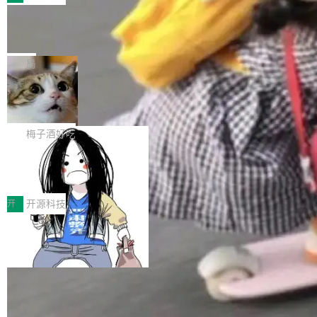
件。 腾讯网平团队在UCL-MPComm中实现了一
型或企业内部部署模型提升研发效率。但随着 AI
各领域的应用成果，覆盖技术底座、行业赋能、
个独立于业务线程的全局通信引擎（Engine），
Coding 从个人辅助工具逐步走向团队级、组织
Jeff Dean 离开 Google：一个时代的结
产品应用、支撑保障、专题等五大方向。深信服
并实...
束，一个实验室的开始
级应用，企业在规模化落地过程中，对安全性、
AI算力网关（AI创新平台）成功入选！ 随着各行
Google 员工编号 20。MapReduce 作者之一。
可控性和代码质量提出了更高要求。 首先是数据
各业的Agent走向规模化建设，算力构成形态逐
Bigtable 作者之一。TensorFlow 的作者之一。
局
安全与合规要求。对于大多数普通研发场景，公
渐丰富，用户关注的重点也在发生变化：不只是
Gemini 的架构师。Google 首席科学家。 Jeff D
有云模型能够满足快速试用和效率提升的需求。
让AI用起来，还要进一步看清混合算力时代下，
🔥 SolonCode v2026.8.4 发布：界面
ean 在 Google 工作了 27 年后，宣布离职。 他
但对于金融、能源、医疗等对数据安全要求较...
字体可调、22 种语言、记忆搜索增强
Token花在哪里、算力是否被充分利用，以及持
不是一个人走。一同离开的还有 Sanjay Ghema
打开终端就能上岗的全中文编码智能体，这一轮
续增长的AI成本该如何优化。 深信服AI算力网关
wat（Google 员工编号 23，Jeff Dean 二十多
把「看得清、用母语、记得住」三件事一次补
梅子酒好吃
正是围绕这些实际问题，从Token治理和成本治
年的编程搭档，MapReduce 和 Bigtable 的共同
齐。 SolonCode 是什么 SolonCode 是杭州无
理两个方面，让用户的每一份算力都看得清、管
作者）、Quoc Le（Google 大脑核心成员，Se
让“代码语义理解”深度释放AI Coding
耳科技研发的企业级终端编码智能体——一位全
得住、用得稳、省得下、更安全！ 一、从现在开
价值潜能：华为云码道（CodeArts）
q2Seq 和 DocAI 的共同发明人）以及 Oriol Vin
中文驱动的数字员工，自主理解需求、规划步
一、代码仓深度理解技术的作用与价值 在软件工
始，Token使用一目...
代码仓技术解析
yals（Gemini 联合负责人，AlphaSta...
骤、编写代码。不挑模型、不挑平台，curl 一行
程实践中，代码仓是企业核心知识资产的主要载
开
开源科技
装完即用。 开源地址：Gitee · GitCode · GitHu
体。企业级代码仓库通常包含数十万乃至数百万
b 安装 支持 Java 8+（8~26）、macOS / Linu
个文件，其规模远超单次模型调用可承载的上下
x / Windows / Harmony PC。 # macOS / Linu
文窗口。随着项目规模的持续扩张与代码历史的
x / Harmony PC curl -fsSL https://solon.noea
不断累积，代码仓中的模块关系、接口契约、业
r.org/solon...
务逻辑等关键信息往往分散于数十乃至数百个文
件之中，形成高度复杂的知识关联网络。传统的