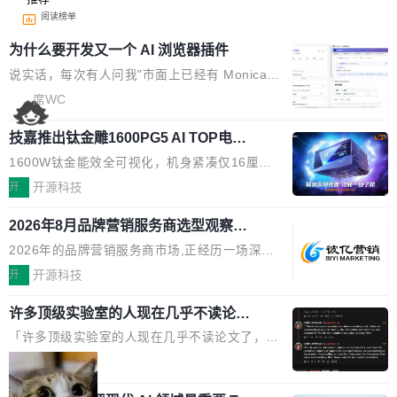
阅读榜单
为什么要开发又一个 AI 浏览器插件
说实话，每次有人问我"市面上已经有 Monica、
Sider、Copilot for Chrome 这些 AI 浏览器插件
席WC
了，你为什么还要再做一个"，我都觉得这个问题
技嘉推出钛金雕1600PG5 AI TOP电
问得好。 因为我自己也是从用户变成开发者的。
源：为发烧级主机与本地AI算力打造旗
现有产品的天花板 我用过不少 AI 浏览器插件。
1600W钛金能效全可视化，机身紧凑仅16厘米
舰供电方案
刚开始觉得都挺好——选中一段文字，弹出解
继2026台北电脑展首度亮相后，技嘉科技近日正
开
开源科技
释；写邮件时帮你润色；看英文网页给你翻译摘
式发布钛金雕1600PG5 AI TOP电源。这款高端
要。但用久了你会发现，它们本质上都是同一类
2026年8月品牌营销服务商选型观察：
电源专为发烧级DIY主机与本地AI算力平台打
从流量思维到品牌资产思维的范式转移
东西：一个带网页上下文的聊天框。 它们能读取
造，整机长度仅16厘米，提供1600W额定功率
2026年的品牌营销服务商市场,正经历一场深刻
页面的文本，然后把文本丢给大模型，再返回一
与80PLUS钛金能效；支持ATX 3.1与PCIe 5.1
的价值重构。全球全案品牌代理机构市场从2025
开
开源科技
段回答。仅此而已。 这当然有用，但总觉得差点
规范，结合服务器级元件、完善供电线材与内置
年的83.1亿美元增长至2026年的86.6亿美元,年
意思。比如我在一个后台管理系统里，需要填50
实时LCD监控屏，可充分满足当下高阶PC主机
许多顶级实验室的人现在几乎不读论文
复合增长率达5.44%,预计2032年将突破120亿美
个表单字段，每个字段还有联动逻辑；比如我
了
的严苛使用需求。 澎湃功率，紧凑机身 钛金雕1
元。数字广告与公共关系相关服务市场更是从20
「许多顶级实验室的人现在几乎不读论文了，而
想...
600PG5 AI TOP具备强悍输出功率，同时实现
25年的8463亿美元扩张至2026年的8763亿美
且他们认为 ICLR/ICML/NeurIPS 充斥着大量过
局
机身尺寸大幅精简。整机长度仅16厘米，属于同
元。数字的背后是一个清晰的事实——品牌对专
度宣传和欺诈。」 OpenAI 研究员 Keller Jorda
功率段机身尺寸十分紧凑的1600W电源产品。小