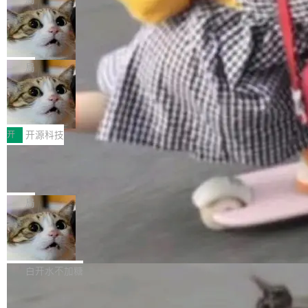
现实 过去两年，CIO们的焦虑清单上多了两项：
设置，如果用布尔值 + 可空字段来表示——bool
个"AI 知识库 + 聊天机器人"——每个大厂都在
一是如何让大模型和智能体应用安全地从PoC走
ean 表示是否可切换，nullable 的默认模式、浅
Deno 团队开源 Celld，可自托管的分
做，没什么新鲜的。 但 Kenton Varda 在 Twitte
向生产，二是如何让测试团队跟得上AI应用...
布式 Durable Objects
色方案、深色方案——会产生大量无意义的组
r 上把事情说清楚了： 今天我们发布了 Cloudfla
Ryan Dahl 领导的 Deno 团队推出了最新开源项
合。方案缺了、配置冲突了、全 null 了。要知道
re OS，一个带连接器的聊天机器人，跟其他所
目 Celld，一个能在自己机器上运行 Cloudflare
局
哪些组合有效，作者说，你得靠"文档、校验、或
有科技公司做的一样。只不过，实际上它不一
Workers 和 Durable Objects 的守护进程。 设
者部落知识"。 换个写法。Rust 的 enum，两个
样。这是 Sandstorm.io 的重制版，我十年前的
鲁大师7月新机性能/流畅/AI榜：vivo夺
计思路很直接：每个对象是一个独立的 SQLite
变体：Switchable...
性能、流畅双第一，三星Galaxy Z系列
那个创业公司。不同的是，这次它构建在 Cloudf
数据库，按名称寻址，复制到你自己的 S3 兼容
2026年7月的手机市场，由于存储等硬件成本暴
新折叠缺席
lare Workers 上——我花了九年时间搭建的平台
存储库里。节点之间只通过这个存储库协调——
增，手机厂商的日子也不好过啊，新机速度明显
开
开源科技
——并且深度集成了 AI。这基本上是我十年秘密
没有控制平面，没有共识协议。每个对象自带一
放缓，因此硝烟味淡了许多。新机参数规格除开
计划的顶峰。 十年前，Ken...
个小型数据库，应用天然按分片构建，单个数据
Zed 推出 DeltaDB，一个记录 commit
高价的三星折叠（三星Galaxy Z Fold8 Ultra / Z
之间所有操作的版本控制系统
库的竞争和爆炸半径问题在设计层面就被消除
Fold8 / Z Flip8）外，其余要么是中低端机器，
Zed 编辑器团队发布了新项目——DeltaDB，一
了。 闲置的 cell 会休眠到几乎不占资源。当 cel
例如iQOO Z11i、REDMI Note 17、REDMI No
个在 git commit 之间记录每一次编辑操作的版
局
l 迁移或唤醒时，新宿主从 S3 恢复 SQLite 数据
te 17 Pro、OPPO K15，要么是vivo X300 E这
本控制系统。目前处于 Early Access 阶段。 De
库继续执行。存储库是持久化的唯一真相...
样的次旗舰。 Galaxy Z Fold8 Ultra / Z Fold8 /
SpaceXAI 单季资本开支达 183 亿美元
ltaDB 的核心思路直接写在 landing page 最显
Z Flip8三款折叠屏新机均在7月22日发布，且全
眼的位置：「Software is made between com
根据风险投资人Tomer Tunguz 博客（VC 分
部搭载骁龙8 Elite Gen5 for Galaxy，它们本该
mits」——软件是在 commit 之间写出来的。git
析）披露的最新分析与第二季度业绩报告，Spac
白开水不加糖
是7月性...
只记录了你提交的最终状态，但真正的工作过程
eXAI在上个季度的总资本支出飙升至183.7亿美
——打字、删改、试错、agent 对话——都在 co
Meta 发布终端编程 Agent“Muse Cod
元。其中，绝大部分资金被直接用于 AI 领域，