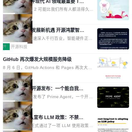
业化营销服务的需求从未如此迫切。 但市场扩容
xAI 前工程师评现代 AI 领域最重要 Top
n 这条推文引发了广泛讨论。他不是在说风凉
巧机身有效提升市面主流标准A...
3 开源项目
的同时,服务商的竞争逻辑正在改变。2026年Top
话，他是说出了一个圈内人尽皆知但很少公开捅
Flash Attention 2 可能比我们所有人都活得久。
Agency年度合辑的观察指出,“产品”这个离消费
破的事实。 Jordan 随后补充了一句软化声明：
这句话不是来自某个技术博客，而是出自 Hieu
局
者最近的载体,在整个品牌营销层面的权重显著变
「我不认为这些会议上大部分论文都在过度宣传
Pham 的一条推文。Hieu Pham 是谁？他是 xAI
高了。全域营销服务商的竞争正在从规模转向深
或造假。问题是，作为读者，如果你筛选出那些
共商智能硬件发展新机遇 开源鸿蒙智能
的早期工程师之一，在 Grok 训练基础设施团队
度,案例厚度、全域覆盖、多线协同...
硬件开发者日杭州站即将举行
看起来最令人兴奋的论文，那它们大部分都是过
工作过。近日他在 X 上发了一条帖子，列出了他
随着万物智联加速深入千行百业，智能硬件正从
度宣传的。」 这才是真正的痛点。不是所有论文
认为现代 AI 领域最重要的三个开源项目。 第一
单点设备迈向智能化、网联化、协同化发展。作
开
开源科技
都有问题，是最吸引眼球的那批论文最有问题。
个名字毫无悬念：Flash Attention 2。 Hieu 的
为面向全场景、跨终端的分布式操作系统，开源
他引用的帖子来自 Mathew Shen，一位 ICLR 2
理由很具体。FA 系列不需要解释，但 FA2 是他
GitHub 再次爆发大规模服务降级
鸿蒙通过统一技术底座和分布式能力，为不同类
026 的读者：「看了篇 ...
认为最重要的一个——复杂度恰到好处，刚好能
型智能设备的开发、连接与互联提供关键支撑，
8 月 6 日，GitHub Actions 和 Pages 再次大规
驱动你去学 CuTe，但还没被那些"邪恶的" Hopp
也为产业链企业探索产品创新与商业增长打开新
模服务降级，Actions 完全不可用超过 5 小时，
局
er++ 优化所淹没，足够容易修改和适配。 更关
的空间。 8月14日，开源鸿蒙智能硬件开发者日
webhook 停发，连自托管 runner 也因调度层故
键的是 FA2 的持久性...
（OHDD：OpenHarmony Hardware Develope
Prime Agent 开源发布：一个能自我改
障无法工作。Pages、Copilot code review、C
进的编程 Agent，ARC-AGI 3 超越人类
r Day）将在杭州启航。活动面向智能硬件产业
opilot coding agent 全部受影响。从检测到完全
Prime Intellect 发布了 Prime Agent，一个开源
专家基线
链企业和开发者，邀请行业专家与资深技术顾
恢复，大约 12 小时。 这是 2026 年 8 月的第六
的编程 Agent Harness，核心设计围绕两个抽
局
问，围绕开源鸿蒙技术能力、设备适配、芯片适
起事故，其中四起与 AI/Copilot 服务相关。 Git
象：Recursive Language Model（RLM）和 C
配、功耗与稳定性调优、兼容性测评及统一互联
Rust 项目团队宣布 LLM 政策：不禁
Hub 员工 kdaigle 在 HN 讨论中贴出了一组数
ontinual Harness。在 ARC-AGI 3 基准测试
等内容展开系统讲解和实战交流，帮助企业进一
止，但你要承认哪些代码不是你写的
据：2025 年全年 10 亿次 commit。现在，每周
上，Prime Agent + Opus 5 的组合达到了 95.
Rust 语言项目正式通过了一项 LLM 使用政策，
步了解开源鸿蒙在智能...
2.75 亿次，全年预计 140 亿次。GitHub...