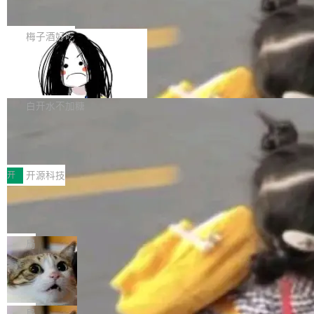
展开启新的篇章。
滞，过去三个月内没有任何条目完成更新，用户
如果你在 Spring Boot 里做过国际化，流程大概
提交的编辑请求也长期处于待处理状态。 Groki
是这样的：配 MessageSource 的 Bean、写 R
梅子酒好吃
pedia 于去年底上线，定位为由人工智能生成内
eloadableResourceBundleMessageSource、
容的百科平台，被马斯克视为传统众包百科网站
Apache Doris 4.1 全面增强 Iceberg：
声明 LocaleResolver、注册 LocaleChangeInt
支持 UPDATE、MERGE INTO 与 Iceb
维基百科的替代方案。Lawfare 调查发现，无论
erceptor…五六步之后才能看到第一行翻译文
Apache Doris 4.1 要补齐的，正是缺失的那一
erg V3
热门页面还是低关注度页面，均未出现近期更
本。 Solon 换了个方式。整个 i18n 模块围绕三
半。在已有查询能力的基础上，Doris 进一步支
白开水不加糖
新，相关问题并非局限于特定领域，而是在不同
个解析器、一个注解、一个工具类展开——没有
持了 UPDATE、DELETE、MERGE INTO 等数
主题和访问量页面中普遍存在。 调查人员最初认
XML、没有拦截器注册、没有样板配置。 资源
Testin XAgent：CIO智能测试落地指南
据修改操作、完整的表结构管理与分区演进，以
为，Grokipedia可能只是限...
文件的约定 把文件放到 resources/i18n/ 下： r
及 rewrite_data_files、expire_snapshots 等日
7月30日，TiD2026质量竞争力大会在北京中关
esources/i18n/messages.properties ...
常维护操作，并完整支持 Iceberg V3 格式。
村国家自主创新示范区会议中心开幕。本届大会
开
开源科技
由中关村智联软件服务业质量创新联盟主办，以
让非法状态不可表示：一篇关于 ADT
“智构可信·质创未来——AI原生时代的质量新范
的帖子在 Reddit 火了
式”为主题，直面AI从实验室走向规模化产业落地
有一种东西，一旦用过就回不去了。Alex Fedos
的核心质量命题。会上，《2026智能研发生产力
eev 管它叫"软件设计的基石"。 他说的东西不新
局
工具选型手册》发布，Testin云测的Testin XAge
鲜——代数数据类型（ADT），尤其是和类型
Cloudflare 开源内部企业 AI 平台 Clou
nt智能测试系统入选AI测试领域代表产品。对CI
（sum type）。但他说清楚了一件事：这不是类
dflare OS
O而言，这提示了一个转变：AI测试正在从效率
型系统的学术体操，是日常编码的思维方式。 文
Cloudflare 发布了一个开源项目 Cloudflare O
工具升级为企业的质量基础设施。 CIO面对的新
章从一个简单的例子切入。一个网站的深色主题
S。如果你只看官方博客，你会觉得这是又一
局