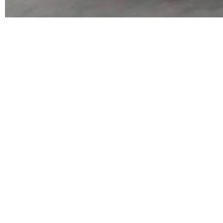
代码检索手段（如关键词匹配、目录遍历）仅能
在语法层面完成文本定位，难以触及代码的语义
©OSCHINA(OSChina.NET)
京ICP备2025119063号
内涵与结构关联，导致开发者使用代码智能体在
理解大规模代码仓时面临显著"代码仓理解"瓶
颈。 代码仓深度理解服务（以下简称" CodeBas
e深度理解服务"）是华为云码道（CodeA...