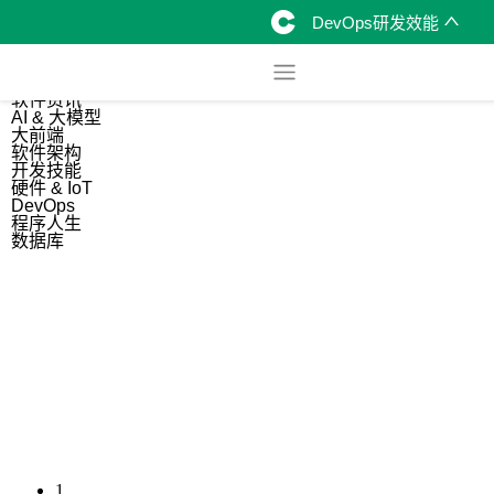
DevOps研发效能
综合
开源资讯
软件资讯
AI & 大模型
大前端
软件架构
开发技能
硬件 & IoT
DevOps
程序人生
数据库
1