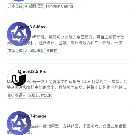
高并发、轻量化任务，适合日常对话、内容创作、基础 RAG、批量
文本生成
AI 编程模型
Function Calling
文案处理等普惠刚需场景。
Qwen3.8-Max
2.4万亿参数MoE旗舰，编程与办公能力全面跃升，可自主编程十数
天交付完整项目。胜任法律、金融、设计等数百种专业任务，一次对
话端到端交付生产级成果。原生视觉理解贯穿规划、执行与验证全流
文本生成
AI 编程模型
多模态
程，支持超长文档与长视频的深度语义解析。长程任务中自主规划与
闭环迭代，持续进化。
MinerU2.5-Pro
MinerU2.5-Pro是一款面向复杂文档解析与 OCR 场景的专业模型，能
够从图片和文档中识别文字、理解页面布局，并将非结构化内容转换
为便于存储、检索和二次处理的结构化结果。
8K
多语言
文档处理/OCR
Wan2.7-Image
万相 2.7 图像生成与编辑模型，支持组图、多图参考、交互式编辑和
最高 2K 输出。