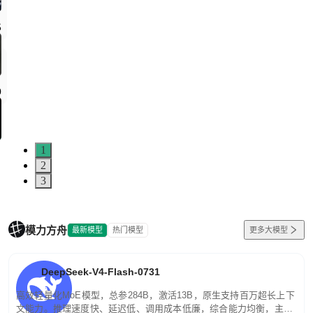
1
2
3
模力方舟
最新模型
热门模型
更多大模型
DeepSeek-V4-Flash-0731
高效轻量化MoE模型，总参284B，激活13B，原生支持百万超长上下
文能力。推理速度快、延迟低、调用成本低廉，综合能力均衡，主打