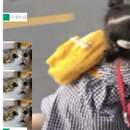
XML、没有拦截器注册、没有样板配置。 资源
Testin XAgent：CIO智能测试落地指南
据修改操作、完整的表结构管理与分区演进，以
为，Grokipedia可能只是限...
文件的约定 把文件放到 resources/i18n/ 下： r
及 rewrite_data_files、expire_snapshots 等日
7月30日，TiD2026质量竞争力大会在北京中关
esources/i18n/messages.properties ...
常维护操作，并完整支持 Iceberg V3 格式。
村国家自主创新示范区会议中心开幕。本届大会
开
开源科技
由中关村智联软件服务业质量创新联盟主办，以
让非法状态不可表示：一篇关于 ADT
“智构可信·质创未来——AI原生时代的质量新范
的帖子在 Reddit 火了
式”为主题，直面AI从实验室走向规模化产业落地
有一种东西，一旦用过就回不去了。Alex Fedos
的核心质量命题。会上，《2026智能研发生产力
eev 管它叫"软件设计的基石"。 他说的东西不新
局
工具选型手册》发布，Testin云测的Testin XAge
鲜——代数数据类型（ADT），尤其是和类型
nt智能测试系统入选AI测试领域代表产品。对CI
Cloudflare 开源内部企业 AI 平台 Clou
（sum type）。但他说清楚了一件事：这不是类
dflare OS
O而言，这提示了一个转变：AI测试正在从效率
型系统的学术体操，是日常编码的思维方式。 文
Cloudflare 发布了一个开源项目 Cloudflare O
工具升级为企业的质量基础设施。 CIO面对的新
章从一个简单的例子切入。一个网站的深色主题
S。如果你只看官方博客，你会觉得这是又一
局
现实 过去两年，CIO们的焦虑清单上多了两项：
设置，如果用布尔值 + 可空字段来表示——bool
个"AI 知识库 + 聊天机器人"——每个大厂都在
一是如何让大模型和智能体应用安全地从PoC走
ean 表示是否可切换，nullable 的默认模式、浅
Deno 团队开源 Celld，可自托管的分
做，没什么新鲜的。 但 Kenton Varda 在 Twitte
向生产，二是如何让测试团队跟得上AI应用...
布式 Durable Objects
色方案、深色方案——会产生大量无意义的组
r 上把事情说清楚了： 今天我们发布了 Cloudfla
Ryan Dahl 领导的 Deno 团队推出了最新开源项
合。方案缺了、配置冲突了、全 null 了。要知道
re OS，一个带连接器的聊天机器人，跟其他所
目 Celld，一个能在自己机器上运行 Cloudflare
局
哪些组合有效，作者说，你得靠"文档、校验、或
有科技公司做的一样。只不过，实际上它不一
Workers 和 Durable Objects 的守护进程。 设
者部落知识"。 换个写法。Rust 的 enum，两个
鲁大师7月新机性能/流畅/AI榜：vivo夺
样。这是 Sandstorm.io 的重制版，我十年前的
计思路很直接：每个对象是一个独立的 SQLite
变体：Switchable...
性能、流畅双第一，三星Galaxy Z系列
那个创业公司。不同的是，这次它构建在 Cloudf
数据库，按名称寻址，复制到你自己的 S3 兼容
2026年7月的手机市场，由于存储等硬件成本暴
新折叠缺席
lare Workers 上——我花了九年时间搭建的平台