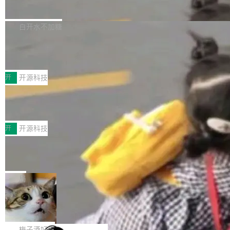
流仅能覆盖资本开支的12...
的差异点。 异步后台 agent：Muse Code 有一
腾讯网平团队宣布开源了 UCL-MPComm 通信
个主 agent 循环，外加一组后台 agent。这些后
库，并将作为transport接入Mooncake TENT。
白开水不加糖
台 agent...
该通信库针对AI Memory池化场景的数据传输需
CoStrict入选工信部2025人工智能应用
求进行了深度优化，能够实现数据中心内大规模
典型案例
计算节点间多种内存类型的高性能通信。 UCL-
近日，工信部科技司公示《2025人工智能应用典
MPComm将作为一种传输引擎接入Mooncake T
型案例入选名单》，深信服“面向企业研发场景的
开
开源科技
ENT，实现零拷贝传输性能提升30%、非零拷贝
开源 AI 编程平台 CoStrict 应用”凭借卓越的技术
传输性能最高提升5倍。UCL-MPComm底层基
深信服AI算力网关入选工信部人工智能
创新与落地成效成功入选。 全链路私有化部署，
应用典型案例！
于自研UCL-Engine通信引擎，后续腾讯网平将
助力企业AI研发安全落地 当前，越来越多企业已
前不久，工业和信息化部正式发布《2025年人工
持续开源更多基于UCL-Engine的高性能通信组
经开始引入 AI Coding 工具，通过调用公有云模
智能应用典型案例名单》，集中展示人工智能在
开
开源科技
件。 腾讯网平团队在UCL-MPComm中实现了一
型或企业内部部署模型提升研发效率。但随着 AI
各领域的应用成果，覆盖技术底座、行业赋能、
个独立于业务线程的全局通信引擎（Engine），
Jeff Dean 离开 Google：一个时代的结
Coding 从个人辅助工具逐步走向团队级、组织
产品应用、支撑保障、专题等五大方向。深信服
并实...
束，一个实验室的开始
级应用，企业在规模化落地过程中，对安全性、
AI算力网关（AI创新平台）成功入选！ 随着各行
Google 员工编号 20。MapReduce 作者之一。
可控性和代码质量提出了更高要求。 首先是数据
各业的Agent走向规模化建设，算力构成形态逐
Bigtable 作者之一。TensorFlow 的作者之一。
局
安全与合规要求。对于大多数普通研发场景，公
渐丰富，用户关注的重点也在发生变化：不只是
Gemini 的架构师。Google 首席科学家。 Jeff D
有云模型能够满足快速试用和效率提升的需求。
🔥 SolonCode v2026.8.4 发布：界面
让AI用起来，还要进一步看清混合算力时代下，
ean 在 Google 工作了 27 年后，宣布离职。 他
但对于金融、能源、医疗等对数据安全要求较...
字体可调、22 种语言、记忆搜索增强
Token花在哪里、算力是否被充分利用，以及持
不是一个人走。一同离开的还有 Sanjay Ghema
打开终端就能上岗的全中文编码智能体，这一轮
续增长的AI成本该如何优化。 深信服AI算力网关
wat（Google 员工编号 23，Jeff Dean 二十多
把「看得清、用母语、记得住」三件事一次补
梅子酒好吃