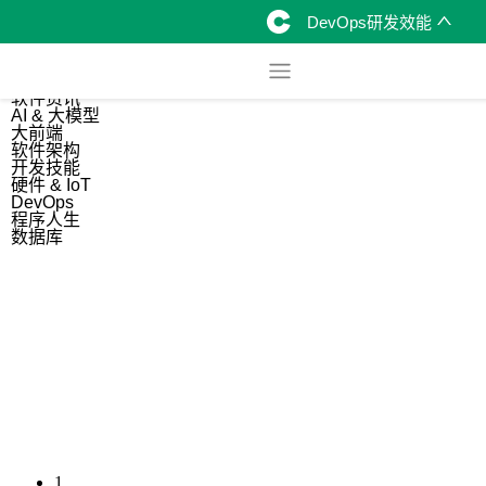
DevOps研发效能
综合
开源资讯
软件资讯
AI & 大模型
大前端
软件架构
开发技能
硬件 & IoT
DevOps
程序人生
数据库
1