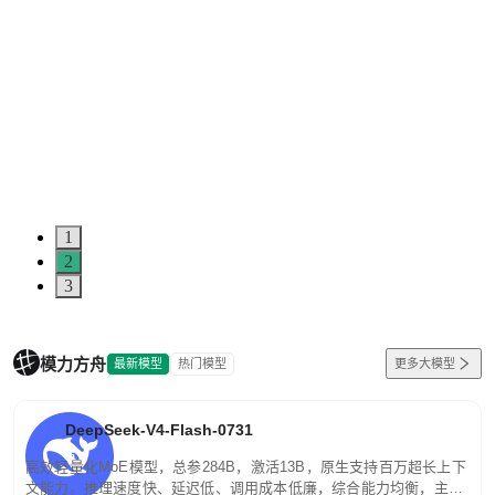
1
2
3
模力方舟
最新模型
热门模型
更多大模型
DeepSeek-V4-Flash-0731
高效轻量化MoE模型，总参284B，激活13B，原生支持百万超长上下
文能力。推理速度快、延迟低、调用成本低廉，综合能力均衡，主打