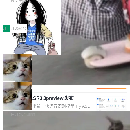
正是围绕这些实际问题，从Token治理和成本治
年的编程搭档，MapReduce 和 Bigtable 的共同
齐。 SolonCode 是什么 SolonCode 是杭州无
理两个方面，让用户的每一份算力都看得清、管
作者）、Quoc Le（Google 大脑核心成员，Se
让“代码语义理解”深度释放AI Coding
耳科技研发的企业级终端编码智能体——一位全
得住、用得稳、省得下、更安全！ 一、从现在开
价值潜能：华为云码道（CodeArts）
q2Seq 和 DocAI 的共同发明人）以及 Oriol Vin
中文驱动的数字员工，自主理解需求、规划步
一、代码仓深度理解技术的作用与价值 在软件工
始，Token使用一目...
代码仓技术解析
yals（Gemini 联合负责人，AlphaSta...
骤、编写代码。不挑模型、不挑平台，curl 一行
程实践中，代码仓是企业核心知识资产的主要载
开
开源科技
装完即用。 开源地址：Gitee · GitCode · GitHu
体。企业级代码仓库通常包含数十万乃至数百万
b 安装 支持 Java 8+（8~26）、macOS / Linu
一条“删库”命令跑 17 小时，算法工程
个文件，其规模远超单次模型调用可承载的上下
师删光 89TB 数据只为干私活
x / Windows / Harmony PC。 # macOS / Linu
文窗口。随着项目规模的持续扩张与代码历史的
最高人民检察院8月4日公布了一起案件：北京一
x / Harmony PC curl -fsSL https://solon.noea
不断累积，代码仓中的模块关系、接口契约、业
名90后算法工程师王某，为了给自己接的私活腾
局
r.org/solon...
务逻辑等关键信息往往分散于数十乃至数百个文
服务器空间，删光了公司AI游戏部门的全部核心
件之中，形成高度复杂的知识关联网络。传统的
Cloudflare 分享推理优化实践：KV ca
数据。 王某2024年1月入职东城区某科技公司AI
che 量化 + 权重压缩，吞吐量提升 4
代码检索手段（如关键词匹配、目录遍历）仅能
短剧部门，有互联网大厂背景。在公司内部架构
Kimi 和 GLM 是当前最强的大模型系列之一，但
1%，成本降 30%
在语法层面完成文本定位，难以触及代码的语义
调整期间，部门三次通知全员将数据从A集群迁
它们有一个共同的问题：太吃显存了。月之暗面
局
内涵与结构关联，导致开发者使用代码智能体在
移到B集群，王某都回复了"收到"。 他没有迁移
的 Kimi K 系列和智谱的 GLM 都是长上下文、M
理解大规模代码仓时面临显著"代码仓理解"瓶
数据。2024年9月3日下午4点，他使用此前登录
腾讯混元 Hy ASR3.0preview 发布
oE 架构的大模型，好用到让人上瘾，但 GPU 显
颈。 代码仓深度理解服务（以下简称" CodeBas
的账号密码进入A集群，输入了一条被程序员圈
存永远不够用。 Cloudflare 的 Workers AI 团队
腾讯混元正式推出新一代语音识别模型 Hy ASR
e深度理解服务"）是华为云码道（CodeA...
称为"删库跑路"的命令——最高管理员权限、无
一直在跑这些模型的推理。他们在官方博客上发
3.0preview。基于最新一代大语言模型 Hy3 的
白开水不加糖
需确认、强制递归删除。17个小时后，运维人员
了一篇技术文章，详细拆解了三种让大模型在 G
语言理解能力，以及融合了高精度语音识别与深
发现异常并中止进程时，89TB数据已经没了。
PU 上跑得更省、更快的技术手段——KV cache
Pale Moon 34.3.2 发布，苍月浏览器
度语义理解能力，实现了语音识别能力的全面升