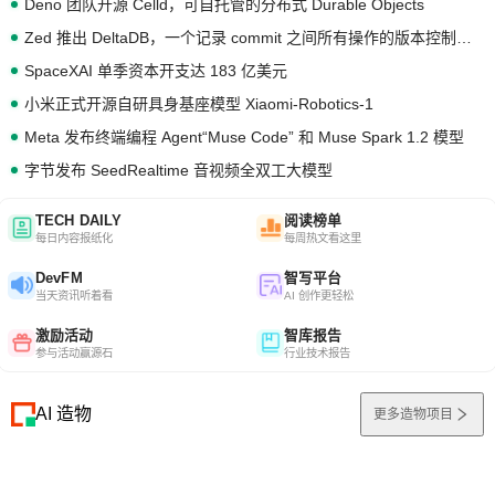
Deno 团队开源 Celld，可自托管的分布式 Durable Objects
Zed 推出 DeltaDB，一个记录 commit 之间所有操作的版本控制系统
SpaceXAI 单季资本开支达 183 亿美元
小米正式开源自研具身基座模型 Xiaomi-Robotics-1
Meta 发布终端编程 Agent“Muse Code” 和 Muse Spark 1.2 模型
字节发布 SeedRealtime 音视频全双工大模型
TECH DAILY
阅读榜单
每日内容报纸化
每周热文看这里
DevFM
智写平台
当天资讯听着看
AI 创作更轻松
激励活动
智库报告
参与活动赢源石
行业技术报告
AI 造物
更多造物项目