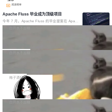
阅读榜单
Apache Fluss 毕业成为顶级项目
今年 7 月，Apache Fluss 的毕业提案在 Apach
e 孵化器项目管理委员会（IPMC）投票中获得
白开水不加糖
全票通过，随后获 Apache 软件基金会董事会批
马斯克 AI 百科项目 Grokipedia 被曝数
准。今天，Apache 软件基金会正式宣布 Apach
月未更新
e Fluss 孵化毕业，成为 Apache 顶级项目（TL
埃隆·马斯克推出的AI百科项目 Grokipedia 被曝
P）！这一里程碑不仅标志着 Fluss 迈入新的发
长期停止内容更新，未能实现其作为“AI版维基百
白开水不加糖
展阶段，也将进一步推动流式存储、实时湖仓与
科”替代品的目标。 据 Lawfare 最新调查，自今
AI 数据基础加速融合，为实时数据基础设施的发
Solon I18n：三种解析器，零样板代码
年4月以来，Grokipedia 页面更新功能基本停
展开启新的篇章。
滞，过去三个月内没有任何条目完成更新，用户
如果你在 Spring Boot 里做过国际化，流程大概
提交的编辑请求也长期处于待处理状态。 Groki
是这样的：配 MessageSource 的 Bean、写 R
梅子酒好吃
pedia 于去年底上线，定位为由人工智能生成内
eloadableResourceBundleMessageSource、
容的百科平台，被马斯克视为传统众包百科网站
Apache Doris 4.1 全面增强 Iceberg：
声明 LocaleResolver、注册 LocaleChangeInt
支持 UPDATE、MERGE INTO 与 Iceb
维基百科的替代方案。Lawfare 调查发现，无论
erceptor…五六步之后才能看到第一行翻译文
Apache Doris 4.1 要补齐的，正是缺失的那一
erg V3
热门页面还是低关注度页面，均未出现近期更
本。 Solon 换了个方式。整个 i18n 模块围绕三
半。在已有查询能力的基础上，Doris 进一步支
白开水不加糖
新，相关问题并非局限于特定领域，而是在不同
个解析器、一个注解、一个工具类展开——没有
持了 UPDATE、DELETE、MERGE INTO 等数
主题和访问量页面中普遍存在。 调查人员最初认