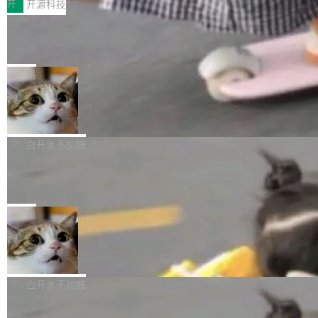
存储库里。节点之间只通过这个存储库协调——
增，手机厂商的日子也不好过啊，新机速度明显
开
开源科技
——并且深度集成了 AI。这基本上是我十年秘密
没有控制平面，没有共识协议。每个对象自带一
放缓，因此硝烟味淡了许多。新机参数规格除开
计划的顶峰。 十年前，Ken...
Zed 推出 DeltaDB，一个记录 commit
个小型数据库，应用天然按分片构建，单个数据
高价的三星折叠（三星Galaxy Z Fold8 Ultra / Z
之间所有操作的版本控制系统
库的竞争和爆炸半径问题在设计层面就被消除
Fold8 / Z Flip8）外，其余要么是中低端机器，
Zed 编辑器团队发布了新项目——DeltaDB，一
了。 闲置的 cell 会休眠到几乎不占资源。当 cel
例如iQOO Z11i、REDMI Note 17、REDMI No
个在 git commit 之间记录每一次编辑操作的版
局
l 迁移或唤醒时，新宿主从 S3 恢复 SQLite 数据
te 17 Pro、OPPO K15，要么是vivo X300 E这
本控制系统。目前处于 Early Access 阶段。 De
库继续执行。存储库是持久化的唯一真相...
样的次旗舰。 Galaxy Z Fold8 Ultra / Z Fold8 /
SpaceXAI 单季资本开支达 183 亿美元
ltaDB 的核心思路直接写在 landing page 最显
Z Flip8三款折叠屏新机均在7月22日发布，且全
眼的位置：「Software is made between com
根据风险投资人Tomer Tunguz 博客（VC 分
部搭载骁龙8 Elite Gen5 for Galaxy，它们本该
mits」——软件是在 commit 之间写出来的。git
析）披露的最新分析与第二季度业绩报告，Spac
白开水不加糖
是7月性...
只记录了你提交的最终状态，但真正的工作过程
eXAI在上个季度的总资本支出飙升至183.7亿美
——打字、删改、试错、agent 对话——都在 co
Meta 发布终端编程 Agent“Muse Cod
元。其中，绝大部分资金被直接用于 AI 领域，
e” 和 Muse Spark 1.2 模型
mmit 之间的空隙里丢失了。 DeltaDB 要做的就
金额高达158.3亿美元，这一单项投入已经逼近
Meta 今天发布了两款 AI 产品：Muse Code，
是把这段空隙补上。 回退到任何一次编辑：Delt
微软同期总资本开支的四成。 与亚马逊、Alpha
一个在终端里运行的编程 agent；Muse Spark
局
aDB 捕获 commit 之间的每一次操作，...
bet、微软以及 Meta 等传统科技巨头相比，Spa
1.2，驱动这个 agent 的新模型。一句话概括：
ceXAI的资金消耗速度尤为引人瞩目。然而，支
美团开源 LoHoSearch，用知识图谱校
你可以用 curl -fsSL https://dev.meta.ai/install.
准 AI 能力认知
撑庞大支出的资金来源却呈现出截然不同的面
sh | bash 安装一个能在大项目里自动规划、写
机器出题的前提，是让机器拥有全局视野。整个
貌。数据显示，微软和 Meta 主要依托充沛的经
代码、验证结果的 AI 终端工具。 据介绍，Muse
构建流程可以分为四个环节：建图 → 控制难度
白开水不加糖
营现金流来覆盖资本开支，其资本支出覆盖率分
Code 是 Meta 的编程 agent 产品。它和市场上
→ 质量把关 → 数据概览。
别达到155% 和106%;而SpaceXAI的经营现金
已有的终端编程 agent 在设计理念上有几个明显
腾讯开源 UCL-MPComm 通信库