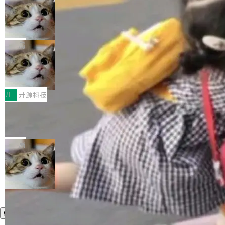
施软件，很可能都在用它。而过去十年，维护它
i> <li>现在，助手可以直接使用 Exa 的网络搜索
ent 计算。真正适合的，是 Isolate。 Cloudflare
的人一直在用业余...
结果回答问题，而无需将问题转交给搜索引擎。
OpenAI 公开邮件和聊天记录回应苹果
工程师在这件事上没什么可谦虚的——他们用 W
诉讼，称“Apple is getting this wron
（<a href="https://bugzilla.mozilla.org/show_
orkers 跑了十年 Isolate。用 CEO Matthew Pri
上个月，苹果一纸诉状把 OpenAI 告上法庭，指
g”
bug.cgi?id=204...
nce 的话说：「我们一生都在用 Isolate 运行代
控其挖角苹果前员工并窃取商业秘密。苹果的诉
局
码，而 AI Agent 不需要容器，它们需要的是 Iso
状把 OpenAI 描述成一个系统性地从前东家挖
late。」 容器为什么不合适 容器的问题在于启动
HUAWEI MatePad Edge上架WorkBu
人、套取机密信息的对手。 OpenAI 没发律师
ddy鸿蒙PC版，说话就能干活的AI办公
和销毁都太重了。一个 Agent 要执行的任务可能
函，也没选择庭外沉默。它在官网贴了一篇博
全能AI工作台WorkBuddy鸿蒙PC版上架HUAWE
搭子
只需要几毫秒的 CPU 时间，但容器从冷启动到
文，标题只有六个字：Apple is getting this wro
I MatePad Edge应用市场，直接下载即可使
开
开源科技
就绪要花数秒。如果未来有十...
ng。 然后，它把邮件往来和 iMessage 聊天记
用，与鸿蒙电脑上的体验一致。值得一提的是，
录全贴了出来。 他发错人了 苹果外部律师 Gabr
FFmpeg 9.0 发布：代号“Lei”，以此纪
这是目前市面上唯一支持平板接入WorkBuddy P
念中国开发者雷霄骅
iel Gross 来自 Weil 律所，2 月 23 日下午 5:53
C版的产品，搭载“人机双写”重磅功能——你写
全球知名开源多媒体框架 FFmpeg 今天正式发
给 OpenAI 总法律顾问 Che Chang 发了封邮
你的，AI写AI的，同屏协作互不干扰。一句话让
布了 9.0 版本。这个版本除了带来新一代音视频
局
件，附了一封长信，要求 OpenAI 配合调查前苹
AI帮你干活，现在开启全新体验！ 温馨提示：
处理能力和硬件加速支持之外，还有一个特殊之
果员工带走机密信...
体验WorkBuddy鸿蒙PC版前，请将 HUAWEI M
处：FFmpeg 9.0 的代号是“Lei”。 这个名字，
atePad Edge 升级至 HarmonyOS 6.1.0.135S
来自中国开发者雷霄骅（Lei Xiaohua）。 对于
P9 patch03及以上版本。 *升级路径：设置 > 搜
很多中国音视频开发者而言，这个名字并不陌
索“软件更新” > 检查更新，即可搜索新版本，下
生。十年前，他通过大量中文技术文章、源码分
载安装完成升级即可。 没有...
析和开源示例，让一代开发者第一次真正理解 F