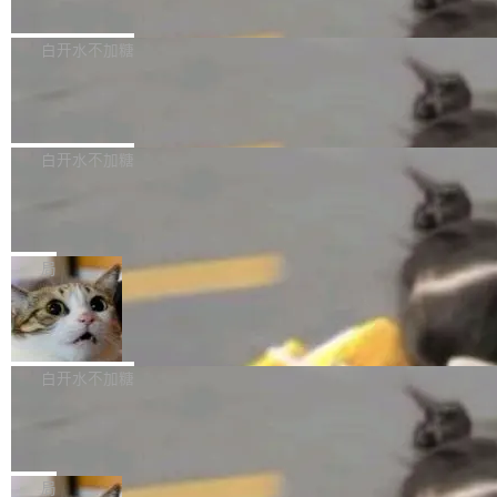
删掉的是AI游戏部门的全部开发文件，包括公司
量化、模型权重压缩、以及共享 KV cache 的完
级。 根据介绍，Hy ASR3.0preview 目标在于：
Pale Moon 34.3.2 现已发布，这是一个安全更
自研的多个文生3D和...
整性保护。效果是：吞吐量提升 41%，每 token
让语音识别不再只是听清，而是真正听懂。通过
新和少量网页兼容性修复版本。 Changes/fixe
白开水不加糖
成本降低 30%，精度不变。 FP8 省的不仅是显
先理解你的语境和意图，再把准确的文字直接给
s： 实现了URL.Parse()便捷功能 对浏览器内部
存 KV cache 是推理时最吃显...
到你。从“逐字转写、单点优化”演进为“理解语
PostgreSQL 18/19 新特性深度解读
函数添加了多项边界检查，以避免潜在的越界访
境、兼容场景、一键直出”。 Hy ASR 3.0 previe
问、下溢和溢出。（DiD） 修复了加载和解析内
演讲者分享了一个有趣的实践：面对 PG 18 已
w 不要求标准普通话，方言识别覆盖粤语、吴语
容提供的字体时出现的几个问题 为避免音频加
发布的 Release Notes，他利用 AI 工具（如 Co
白开水不加糖
等 10 大方言片区和 20 余个二级小片区。在开
载、处理和播放过程中可能出现的一系列错误，
pilot）对数千条 commit 日志进行自动分析，先
源评测集中，Hy ASR 3.0 preview 在多语种的
慕尼黑市政府为全职开源项目维护者提
对音频采样频率设定了下限 采样率低于 8kHz
让模型总结出三十余条潜在特性，再逐条要求生
WER（...
供资助
（通常被认为是 "telephone"/"walkie-talkie" 音
成详细解释和代码校验，最终筛选出对用户体感
"在过去大约 10 年的大部分时间里，libexpat 的
质的最低采样率）的音频格式将被拒绝 修复了 C
最强的若干项。对于尚未正式发版的 PG 19，则
维护工作一直与我的日常工作、家务、社交生活
局
SS 圆角虚线样式中可能存在的问题 如果表单中
通过拉取过去一年内（从 PG 18 Beta1 时间点
和休闲娱乐竞争时间。" 这是 libexpat 维护者 S
的图像元素不在同一个子树中，则它们将不再关
Firefox 153.0.3 发布
至今）的所有 commit，同样交由 AI 分析提炼。
ebastian Pipping 写在博客里的话。8 月 4 日，
联 加...
经过人工复核，准确度令人满意。这一方法也为
他宣布了一个新消息：从 2026 年 8 月 1 日起，
Firefox 153.0.3 现已发布，具体更新内容如
社区爱好者提供了高效跟踪新版本的思路。
他可以全职维护 libexpat 了，最长 6 个月。发
下： New Smart Window 包含多项增强功能：
白开水不加糖
工资的是慕尼黑市政府。 libexpat 是一个 C99
<ul> <li>现在建议列表会显示更多结果，方便用
编写的流式 XML 解析器，MIT 许可证。和 libx
Cloudflare Computer 开源：你的 Age
户查找历史记录和切换到已打开的标签页。（<a
nt 需要一台电脑，而不是一个容器
ml2 一样，它是世界上使用最广泛的 XML 解析
href="https://bugzilla.mozilla.org/show_bug.c
Cloudflare 开源了名为 @cloudflare/computer
库之一。你的操作系统、浏览器、无数的基础设
gi?id=2019042">Bug&nbsp;2019042</a>）</l
的 npm 包。项目的核心论点是：容器不适合 Ag
局