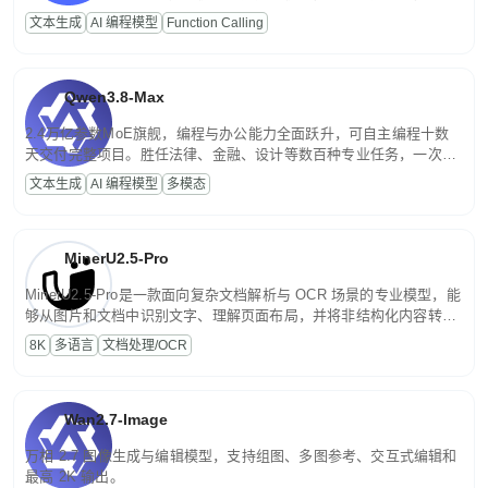
高并发、轻量化任务，适合日常对话、内容创作、基础 RAG、批量
文本生成
AI 编程模型
Function Calling
文案处理等普惠刚需场景。
Qwen3.8-Max
2.4万亿参数MoE旗舰，编程与办公能力全面跃升，可自主编程十数
天交付完整项目。胜任法律、金融、设计等数百种专业任务，一次对
话端到端交付生产级成果。原生视觉理解贯穿规划、执行与验证全流
文本生成
AI 编程模型
多模态
程，支持超长文档与长视频的深度语义解析。长程任务中自主规划与
闭环迭代，持续进化。
MinerU2.5-Pro
MinerU2.5-Pro是一款面向复杂文档解析与 OCR 场景的专业模型，能
够从图片和文档中识别文字、理解页面布局，并将非结构化内容转换
为便于存储、检索和二次处理的结构化结果。
8K
多语言
文档处理/OCR
Wan2.7-Image
万相 2.7 图像生成与编辑模型，支持组图、多图参考、交互式编辑和
最高 2K 输出。