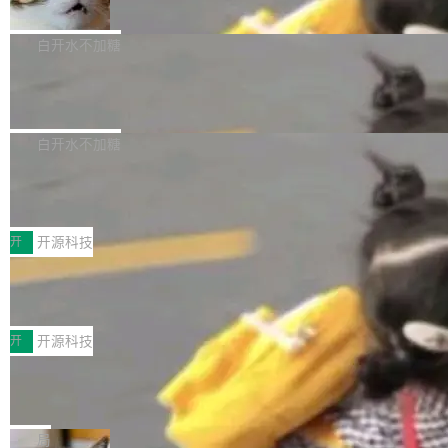
准 AI 能力认知
撑庞大支出的资金来源却呈现出截然不同的面
sh | bash 安装一个能在大项目里自动规划、写
机器出题的前提，是让机器拥有全局视野。整个
貌。数据显示，微软和 Meta 主要依托充沛的经
代码、验证结果的 AI 终端工具。 据介绍，Muse
构建流程可以分为四个环节：建图 → 控制难度
白开水不加糖
营现金流来覆盖资本开支，其资本支出覆盖率分
Code 是 Meta 的编程 agent 产品。它和市场上
→ 质量把关 → 数据概览。
别达到155% 和106%;而SpaceXAI的经营现金
已有的终端编程 agent 在设计理念上有几个明显
腾讯开源 UCL-MPComm 通信库
流仅能覆盖资本开支的12...
的差异点。 异步后台 agent：Muse Code 有一
腾讯网平团队宣布开源了 UCL-MPComm 通信库，并将作为trans
个主 agent 循环，外加一组后台 agent。这些后
port接入Mooncake TENT。该通信库针对AI Memory池化场景的
白开水不加糖
台 agent...
数据传输需求进行了深度优化，能够实现数据中心内大规模计算节
CoStrict入选工信部2025人工智能应用典型案例
点间多种内存类型的高性能通信。 UCL-MPComm将作为一种传输
引擎接入Mooncake TENT，实现零拷贝传输性能提升30%、非零
近日，工信部科技司公示《2025人工智能应用典型案例入选名
拷贝传输性能最高提升5倍。UCL-MPComm底层基于自研UCL-En
单》，深信服“面向企业研发场景的开源 AI 编程平台 CoStrict 应
开
开源科技
gine通信引擎，后续腾讯网平将持续开源更多基于UCL-Engine的
用”凭借卓越的技术创新与落地成效成功入选。 全链路私有化部
深信服AI算力网关入选工信部人工智能
高性能通信组件。 腾讯网平团队在UCL-MPComm中实现了一个独
署，助力企业AI研发安全落地 当前，越来越多企业已经开始引入 AI
应用典型案例！
立于业务线程的全局通信引擎（Engine），并实...
Coding 工具，通过调用公有云模型或企业内部部署模型提升研发
前不久，工业和信息化部正式发布《2025年人工
效率。但随着 AI Coding 从个人辅助工具逐步走向团队级、组织级
智能应用典型案例名单》，集中展示人工智能在
开
开源科技
应用，企业在规模化落地过程中，对安全性、可控性和代码质量提
各领域的应用成果，覆盖技术底座、行业赋能、
出了更高要求。 首先是数据安全与合规要求。对于大多数普通研发
Jeff Dean 离开 Google：一个时代的结
产品应用、支撑保障、专题等五大方向。深信服
束，一个实验室的开始
场景，公有云模型能够满足快速试用和效率提升的需求。但对于金
AI算力网关（AI创新平台）成功入选！ 随着各行
Google 员工编号 20。MapReduce 作者之一。
融、能源、医疗等对数据安全要求较...
各业的Agent走向规模化建设，算力构成形态逐
Bigtable 作者之一。TensorFlow 的作者之一。
局