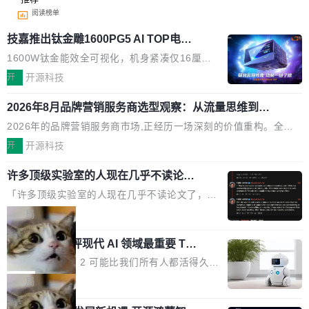
阅读榜单
技嘉推出钛金雕1600PG5 AI TOP电
源：为发烧级主机与本地AI算力打造旗
1600W钛金能效全可视化，机身紧凑仅16厘米
舰供电方案
继2026台北电脑展首度亮相后，技嘉科技近日正
开
开源科技
式发布钛金雕1600PG5 AI TOP电源。这款高端
2026年8月品牌营销服务商选型观察：从流量思维到品
电源专为发烧级DIY主机与本地AI算力平台打
牌资产思维的范式转移
造，整机长度仅16厘米，提供1600W额定功率
2026年的品牌营销服务商市场,正经历一场深刻的价值重构。全球
与80PLUS钛金能效；支持ATX 3.1与PCIe 5.1
全案品牌代理机构市场从2025年的83.1亿美元增长至2026年的86.
开
开源科技
规范，结合服务器级元件、完善供电线材与内置
6亿美元,年复合增长率达5.44%,预计2032年将突破120亿美元。数
实时LCD监控屏，可充分满足当下高阶PC主机
许多顶级实验室的人现在几乎不读论文
字广告与公共关系相关服务市场更是从2025年的8463亿美元扩张
了
的严苛使用需求。 澎湃功率，紧凑机身 钛金雕1
至2026年的8763亿美元。数字的背后是一个清晰的事实——品牌
「许多顶级实验室的人现在几乎不读论文了，而
600PG5 AI TOP具备强悍输出功率，同时实现
对专业化营销服务的需求从未如此迫切。 但市场扩容的同时,服务
且他们认为 ICLR/ICML/NeurIPS 充斥着大量过
局
机身尺寸大幅精简。整机长度仅16厘米，属于同
商的竞争逻辑正在改变。2026年TopAgency年度合辑的观察指出,
度宣传和欺诈。」 OpenAI 研究员 Keller Jorda
功率段机身尺寸十分紧凑的1600W电源产品。小
“产品”这个离消费者最近的载体,在整个品牌营销层面的权重显著变
xAI 前工程师评现代 AI 领域最重要 Top
n 这条推文引发了广泛讨论。他不是在说风凉
巧机身有效提升市面主流标准A...
3 开源项目
高了。全域营销服务商的竞争正在从规模转向深度,案例厚度、全域
话，他是说出了一个圈内人尽皆知但很少公开捅
Flash Attention 2 可能比我们所有人都活得久。
覆盖、多线协同...
破的事实。 Jordan 随后补充了一句软化声明：
这句话不是来自某个技术博客，而是出自 Hieu
局
「我不认为这些会议上大部分论文都在过度宣传
Pham 的一条推文。Hieu Pham 是谁？他是 xAI