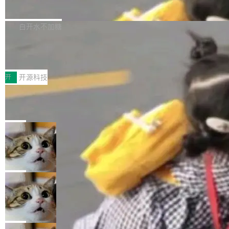
支持 UPDATE、MERGE INTO 与 Iceb
维基百科的替代方案。Lawfare 调查发现，无论
erceptor…五六步之后才能看到第一行翻译文
Apache Doris 4.1 要补齐的，正是缺失的那一
erg V3
热门页面还是低关注度页面，均未出现近期更
本。 Solon 换了个方式。整个 i18n 模块围绕三
半。在已有查询能力的基础上，Doris 进一步支
白开水不加糖
新，相关问题并非局限于特定领域，而是在不同
个解析器、一个注解、一个工具类展开——没有
持了 UPDATE、DELETE、MERGE INTO 等数
主题和访问量页面中普遍存在。 调查人员最初认
XML、没有拦截器注册、没有样板配置。 资源
Testin XAgent：CIO智能测试落地指南
据修改操作、完整的表结构管理与分区演进，以
为，Grokipedia可能只是限...
文件的约定 把文件放到 resources/i18n/ 下： r
及 rewrite_data_files、expire_snapshots 等日
7月30日，TiD2026质量竞争力大会在北京中关
esources/i18n/messages.properties ...
常维护操作，并完整支持 Iceberg V3 格式。
村国家自主创新示范区会议中心开幕。本届大会
开
开源科技
由中关村智联软件服务业质量创新联盟主办，以
让非法状态不可表示：一篇关于 ADT
“智构可信·质创未来——AI原生时代的质量新范
的帖子在 Reddit 火了
式”为主题，直面AI从实验室走向规模化产业落地
有一种东西，一旦用过就回不去了。Alex Fedos
的核心质量命题。会上，《2026智能研发生产力
eev 管它叫"软件设计的基石"。 他说的东西不新
局
工具选型手册》发布，Testin云测的Testin XAge
鲜——代数数据类型（ADT），尤其是和类型
Cloudflare 开源内部企业 AI 平台 Cloudflare OS
nt智能测试系统入选AI测试领域代表产品。对CI
（sum type）。但他说清楚了一件事：这不是类
O而言，这提示了一个转变：AI测试正在从效率
型系统的学术体操，是日常编码的思维方式。 文
Cloudflare 发布了一个开源项目 Cloudflare OS。如果你只看官方
工具升级为企业的质量基础设施。 CIO面对的新
章从一个简单的例子切入。一个网站的深色主题
博客，你会觉得这是又一个"AI 知识库 + 聊天机器人"——每个大厂
局
现实 过去两年，CIO们的焦虑清单上多了两项：
设置，如果用布尔值 + 可空字段来表示——bool
都在做，没什么新鲜的。 但 Kenton Varda 在 Twitter 上把事情说
一是如何让大模型和智能体应用安全地从PoC走
Deno 团队开源 Celld，可自托管的分
ean 表示是否可切换，nullable 的默认模式、浅
清楚了： 今天我们发布了 Cloudflare OS，一个带连接器的聊天机
向生产，二是如何让测试团队跟得上AI应用...
布式 Durable Objects
色方案、深色方案——会产生大量无意义的组
器人，跟其他所有科技公司做的一样。只不过，实际上它不一样。
Ryan Dahl 领导的 Deno 团队推出了最新开源项
合。方案缺了、配置冲突了、全 null 了。要知道
这是 Sandstorm.io 的重制版，我十年前的那个创业公司。不同的
目 Celld，一个能在自己机器上运行 Cloudflare
局