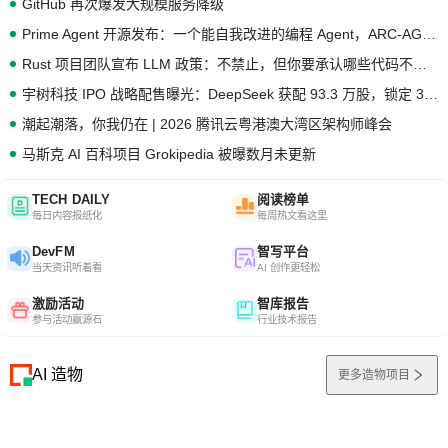
GitHub 再次爆发大规模服务降级
Prime Agent 开源发布：一个能自我改进的编程 Agent，ARC-AGI 3 超越人类专家基线
Rust 项目团队宣布 LLM 政策：不禁止，但你要承认哪些代码不是你写的
宇树科技 IPO 战略配售曝光：DeepSeek 获配 93.3 万股，锁定 36 个月
潮起潮落，你我仍在 | 2026 腾讯云粤港澳大湾区架构师峰会
马斯克 AI 百科项目 Grokipedia 被曝数月未更新
TECH DAILY
阅读榜单
每日内容报纸化
每周热文看这里
DevFM
智写平台
当天资讯听着看
AI 创作更轻松
激励活动
智库报告
参与活动赢源石
行业技术报告
AI 造物
更多造物项目