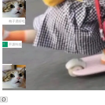
渐丰富，用户关注的重点也在发生变化：不只是
Gemini 的架构师。Google 首席科学家。 Jeff D
让AI用起来，还要进一步看清混合算力时代下，
🔥 SolonCode v2026.8.4 发布：界面
ean 在 Google 工作了 27 年后，宣布离职。 他
字体可调、22 种语言、记忆搜索增强
Token花在哪里、算力是否被充分利用，以及持
不是一个人走。一同离开的还有 Sanjay Ghema
打开终端就能上岗的全中文编码智能体，这一轮
续增长的AI成本该如何优化。 深信服AI算力网关
wat（Google 员工编号 23，Jeff Dean 二十多
把「看得清、用母语、记得住」三件事一次补
梅子酒好吃
正是围绕这些实际问题，从Token治理和成本治
年的编程搭档，MapReduce 和 Bigtable 的共同
齐。 SolonCode 是什么 SolonCode 是杭州无
理两个方面，让用户的每一份算力都看得清、管
作者）、Quoc Le（Google 大脑核心成员，Se
让“代码语义理解”深度释放AI Coding价值潜能：华为
耳科技研发的企业级终端编码智能体——一位全
得住、用得稳、省得下、更安全！ 一、从现在开
云码道（CodeArts）代码仓技术解析
q2Seq 和 DocAI 的共同发明人）以及 Oriol Vin
中文驱动的数字员工，自主理解需求、规划步
一、代码仓深度理解技术的作用与价值 在软件工程实践中，代码仓
始，Token使用一目...
yals（Gemini 联合负责人，AlphaSta...
骤、编写代码。不挑模型、不挑平台，curl 一行
是企业核心知识资产的主要载体。企业级代码仓库通常包含数十万
开
开源科技
装完即用。 开源地址：Gitee · GitCode · GitHu
乃至数百万个文件，其规模远超单次模型调用可承载的上下文窗
b 安装 支持 Java 8+（8~26）、macOS / Linu
一条“删库”命令跑 17 小时，算法工程
口。随着项目规模的持续扩张与代码历史的不断累积，代码仓中的
师删光 89TB 数据只为干私活
x / Windows / Harmony PC。 # macOS / Linu
模块关系、接口契约、业务逻辑等关键信息往往分散于数十乃至数
最高人民检察院8月4日公布了一起案件：北京一
x / Harmony PC curl -fsSL https://solon.noea
百个文件之中，形成高度复杂的知识关联网络。传统的代码检索手
名90后算法工程师王某，为了给自己接的私活腾
局
r.org/solon...
段（如关键词匹配、目录遍历）仅能在语法层面完成文本定位，难
服务器空间，删光了公司AI游戏部门的全部核心
以触及代码的语义内涵与结构关联，导致开发者使用代码智能体在
数据。 王某2024年1月入职东城区某科技公司AI
理解大规模代码仓时面临显著"代码仓理解"瓶颈。 代码仓深度理解
短剧部门，有互联网大厂背景。在公司内部架构
服务（以下简称" CodeBase深度理解服务"）是华为云码道（Code
调整期间，部门三次通知全员将数据从A集群迁
A...
移到B集群，王某都回复了"收到"。 他没有迁移
数据。2024年9月3日下午4点，他使用此前登录