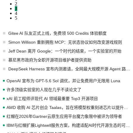
2
3
4
5
Gitee AI 队友正式上线，免费领 500 Credits 体验额度
Simon Willison 重新拥抱 MCP：无状态协议如何改变游戏规则
Jeff Dean 离开 Google：一个时代的结束，一个实验室的开始
慕尼黑市政府为全职开源项目维护者提供资助
DeepSeek Harness 宣布内测邀请，全网最大规模开源 Agent 路演现场诞生
OpenAI 宣布为 GPT-5.6 Sol 调优，并让免费用户无限用 Luna
许多顶级实验室的人现在几乎不读论文了
xAI 前工程师评现代 AI 领域最重要 Top3 开源项目
AMD 收购 AI 芯片创企 Taalas，旨在将模型权重刻进芯片以提升推理性能
红帽在2026年Gartner云原生应用平台魔力象限中被评为领导者
IBM与红帽扩展Lightwell服务方案，构建适配AI时代开源生态的可信基础设施