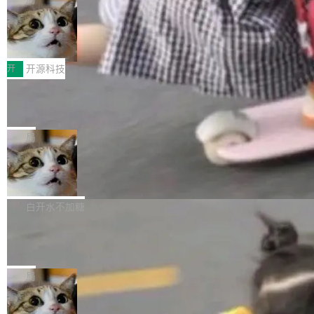
哪些组合有效，作者说，你得靠"文档、校验、或
是，这次它构建在 Cloudflare Workers 上——我花了九年时间搭
Workers 和 Durable Objects 的守护进程。 设
者部落知识"。 换个写法。Rust 的 enum，两个
建的平台——并且深度集成了 AI。这基本上是我十年秘密计划的顶
鲁大师7月新机性能/流畅/AI榜：vivo夺性能、流畅双第
计思路很直接：每个对象是一个独立的 SQLite
变体：Switchable...
一，三星Galaxy Z系列新折叠缺席
峰。 十年前，Ken...
数据库，按名称寻址，复制到你自己的 S3 兼容
2026年7月的手机市场，由于存储等硬件成本暴增，手机厂商的日
存储库里。节点之间只通过这个存储库协调——
子也不好过啊，新机速度明显放缓，因此硝烟味淡了许多。新机参
开
开源科技
没有控制平面，没有共识协议。每个对象自带一
数规格除开高价的三星折叠（三星Galaxy Z Fold8 Ultra / Z Fold8
个小型数据库，应用天然按分片构建，单个数据
Zed 推出 DeltaDB，一个记录 commit
/ Z Flip8）外，其余要么是中低端机器，例如iQOO Z11i、REDMI
之间所有操作的版本控制系统
库的竞争和爆炸半径问题在设计层面就被消除
Note 17、REDMI Note 17 Pro、OPPO K15，要么是vivo X300 E
Zed 编辑器团队发布了新项目——DeltaDB，一
了。 闲置的 cell 会休眠到几乎不占资源。当 cel
这样的次旗舰。 Galaxy Z Fold8 Ultra / Z Fold8 / Z Flip8三款折
个在 git commit 之间记录每一次编辑操作的版
局
l 迁移或唤醒时，新宿主从 S3 恢复 SQLite 数据
叠屏新机均在7月22日发布，且全部搭载骁龙8 Elite Gen5 for Gal
本控制系统。目前处于 Early Access 阶段。 De
库继续执行。存储库是持久化的唯一真相...
axy，它们本该是7月性...
SpaceXAI 单季资本开支达 183 亿美元
ltaDB 的核心思路直接写在 landing page 最显
眼的位置：「Software is made between com
根据风险投资人Tomer Tunguz 博客（VC 分
mits」——软件是在 commit 之间写出来的。git
析）披露的最新分析与第二季度业绩报告，Spac
白开水不加糖
只记录了你提交的最终状态，但真正的工作过程
eXAI在上个季度的总资本支出飙升至183.7亿美
——打字、删改、试错、agent 对话——都在 co
Meta 发布终端编程 Agent“Muse Cod
元。其中，绝大部分资金被直接用于 AI 领域，
e” 和 Muse Spark 1.2 模型
mmit 之间的空隙里丢失了。 DeltaDB 要做的就
金额高达158.3亿美元，这一单项投入已经逼近
Meta 今天发布了两款 AI 产品：Muse Code，
是把这段空隙补上。 回退到任何一次编辑：Delt
微软同期总资本开支的四成。 与亚马逊、Alpha
一个在终端里运行的编程 agent；Muse Spark
局
aDB 捕获 commit 之间的每一次操作，...
bet、微软以及 Meta 等传统科技巨头相比，Spa
1.2，驱动这个 agent 的新模型。一句话概括：
ceXAI的资金消耗速度尤为引人瞩目。然而，支
美团开源 LoHoSearch，用知识图谱校
你可以用 curl -fsSL https://dev.meta.ai/install.