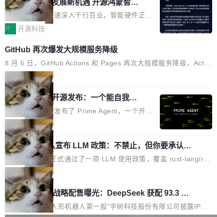
或造假。问题是，作为读者，如果你筛选出那些
共商智能硬件发展新机遇 开源鸿蒙智能
的早期工程师之一，在 Grok 训练基础设施团队
硬件开发者日杭州站即将举行
看起来最令人兴奋的论文，那它们大部分都是过
工作过。近日他在 X 上发了一条帖子，列出了他
随着万物智联加速深入千行百业，智能硬件正从
度宣传的。」 这才是真正的痛点。不是所有论文
认为现代 AI 领域最重要的三个开源项目。 第一
单点设备迈向智能化、网联化、协同化发展。作
开
开源科技
都有问题，是最吸引眼球的那批论文最有问题。
个名字毫无悬念：Flash Attention 2。 Hieu 的
为面向全场景、跨终端的分布式操作系统，开源
他引用的帖子来自 Mathew Shen，一位 ICLR 2
理由很具体。FA 系列不需要解释，但 FA2 是他
GitHub 再次爆发大规模服务降级
鸿蒙通过统一技术底座和分布式能力，为不同类
026 的读者：「看了篇 ...
认为最重要的一个——复杂度恰到好处，刚好能
型智能设备的开发、连接与互联提供关键支撑，
8 月 6 日，GitHub Actions 和 Pages 再次大规模服务降级，Actio
驱动你去学 CuTe，但还没被那些"邪恶的" Hopp
也为产业链企业探索产品创新与商业增长打开新
ns 完全不可用超过 5 小时，webhook 停发，连自托管 runner 也
局
er++ 优化所淹没，足够容易修改和适配。 更关
的空间。 8月14日，开源鸿蒙智能硬件开发者日
因调度层故障无法工作。Pages、Copilot code review、Copilot c
键的是 FA2 的持久性...
（OHDD：OpenHarmony Hardware Develope
Prime Agent 开源发布：一个能自我改
oding agent 全部受影响。从检测到完全恢复，大约 12 小时。 这
进的编程 Agent，ARC-AGI 3 超越人类
r Day）将在杭州启航。活动面向智能硬件产业
是 2026 年 8 月的第六起事故，其中四起与 AI/Copilot 服务相关。
Prime Intellect 发布了 Prime Agent，一个开源
专家基线
链企业和开发者，邀请行业专家与资深技术顾
GitHub 员工 kdaigle 在 HN 讨论中贴出了一组数据：2025 年全年
的编程 Agent Harness，核心设计围绕两个抽
局
问，围绕开源鸿蒙技术能力、设备适配、芯片适
10 亿次 commit。现在，每周 2.75 亿次，全年预计 140 亿次。Gi
象：Recursive Language Model（RLM）和 C
配、功耗与稳定性调优、兼容性测评及统一互联
tHub...
Rust 项目团队宣布 LLM 政策：不禁止，但你要承认哪
ontinual Harness。在 ARC-AGI 3 基准测试
等内容展开系统讲解和实战交流，帮助企业进一
些代码不是你写的
上，Prime Agent + Opus 5 的组合达到了 95.
Rust 语言项目正式通过了一项 LLM 使用政策，覆盖 rust-lang/rus
步了解开源鸿蒙在智能...
5% RHAE Best@1，超过了 ARC 报告的人类专
t 单一仓库的代码贡献。这不是项目级别的官方立场，目前由五个
局
家基线 95.4%。 不是又一个 coding agent 包装
团队采纳，但它可能是主流开源项目中关于 AI 辅助贡献最细致的一
宇树科技 IPO 战略配售曝光：DeepSeek 获配 93.3 万
器 Prime Agent 的架构和市面上大多数 coding
份规则。 政策的核心只有一句话：LLM 可以用来分析、提炼、审
股，锁定 36 个月
agent 有本质区别。大多数 agent harness 的设
阅、建议，但不能用来创作。 具体来说，LLM 生成的代码可以提
8月6日晚间，“人形机器人第一股”宇树科技股份有限公司披露IPO
计是基于早期模型的能力—...