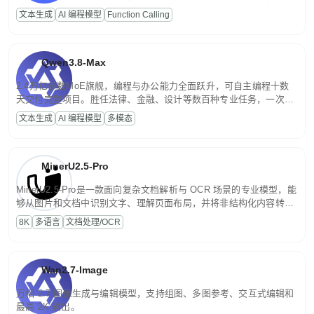
高并发、轻量化任务，适合日常对话、内容创作、基础 RAG、批量
文本生成
AI 编程模型
Function Calling
文案处理等普惠刚需场景。
Qwen3.8-Max
2.4万亿参数MoE旗舰，编程与办公能力全面跃升，可自主编程十数
天交付完整项目。胜任法律、金融、设计等数百种专业任务，一次对
话端到端交付生产级成果。原生视觉理解贯穿规划、执行与验证全流
文本生成
AI 编程模型
多模态
程，支持超长文档与长视频的深度语义解析。长程任务中自主规划与
闭环迭代，持续进化。
MinerU2.5-Pro
MinerU2.5-Pro是一款面向复杂文档解析与 OCR 场景的专业模型，能
够从图片和文档中识别文字、理解页面布局，并将非结构化内容转换
为便于存储、检索和二次处理的结构化结果。
8K
多语言
文档处理/OCR
Wan2.7-Image
万相 2.7 图像生成与编辑模型，支持组图、多图参考、交互式编辑和
最高 2K 输出。