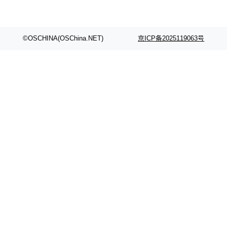
的账号密码进入A集群，输入了一条被程序员圈
称为"删库跑路"的命令——最高管理员权限、无
需确认、强制递归删除。17个小时后，运维人员
©OSCHINA(OSChina.NET)
京ICP备2025119063号
发现异常并中止进程时，89TB数据已经没了。
删掉的是AI游戏部门的全部开发文件，包括公司
自研的多个文生3D和...