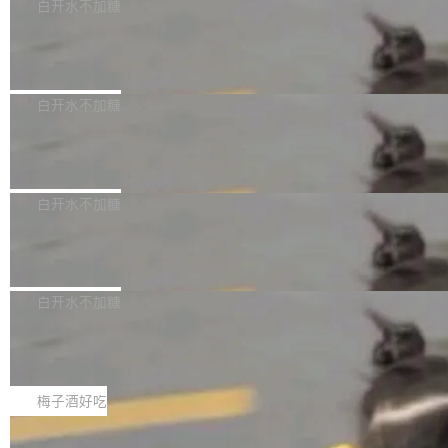
交，但必须满足五个条件：预先安排、非关键、高质量、充分测
发行价格及战略配售结果，杭州深度求索人工智能基础技术研究有
白开水不加糖
试、充分审查，并且必须披露。LLM 不得生成涉及安全性的关键变
限公司（DeepSeek）获配93.3399万股，按150.8元/股发行价格
Docker 29.7.2 发布
更，除非作者本身就是领域专家。即使如此，政策也"强烈不建
计算，认购金额约1.41亿元，股份锁定期为36个月。 公告显示，
议"这么做。 对于不披露的情况，审核者可以直接关闭 PR，无需解
本次宇树科技战略配售对象主要包括长期投资机构、与公司业务具
Docker 29.7.2 现已发布，具体更新内容如下：
释。 政策作者 Jynn Ne...
有战略合作关系或长期合作愿景的大型企业、科创板保荐人跟投子
Bug fixes and enhancements 修复多次传递同
白开水不加糖
公司，以及公司高级管理人员和核心员工参与设立的专项资产管理
一环境变量时，docker service create和docker
计划。其中，DeepSeek作为与宇树科技具备战略合作关系的企
Apache Fluss 毕业成为顶级项目
service update会发生 panic 的问题。docker/cl
业，获配股份数量占本次发行数量的2.31%。 除DeepSeek外，腾
i#7145 修复了 Docker Engine 29.7.0 中引入的
今年 7 月，Apache Fluss 的毕业提案在 Apache 孵化器项目管理
讯旗下上海启善投资有限公司获配9...
一个回归问题，该问题导致拉取镜像时会拒绝包
委员会（IPMC）投票中获得全票通过，随后获 Apache 软件基金
白开水不加糖
含绝对 hardlink 目标的镜像（此类镜像由某些镜
会董事会批准。今天，Apache 软件基金会正式宣布 Apache Fluss
像构建工具生成）。moby/moby#53305 修复了
马斯克 AI 百科项目 Grokipedia 被曝数
孵化毕业，成为 Apache 顶级项目（TLP）！这一里程碑不仅标志
月未更新
Docker Engine 29.7.0 中引入的一个回归问
着 Fluss 迈入新的发展阶段，也将进一步推动流式存储、实时湖仓
埃隆·马斯克推出的AI百科项目 Grokipedia 被曝
题，该问题可能导致在旧版 Linux 内核...
与 AI 数据基础加速融合，为实时数据基础设施的发展开启新的篇
长期停止内容更新，未能实现其作为“AI版维基百
白开水不加糖
章。
科”替代品的目标。 据 Lawfare 最新调查，自今
Solon I18n：三种解析器，零样板代码
年4月以来，Grokipedia 页面更新功能基本停
滞，过去三个月内没有任何条目完成更新，用户
如果你在 Spring Boot 里做过国际化，流程大概
提交的编辑请求也长期处于待处理状态。 Groki
是这样的：配 MessageSource 的 Bean、写 R
梅子酒好吃
pedia 于去年底上线，定位为由人工智能生成内
eloadableResourceBundleMessageSource、
容的百科平台，被马斯克视为传统众包百科网站
Apache Doris 4.1 全面增强 Iceberg：
声明 LocaleResolver、注册 LocaleChangeInt