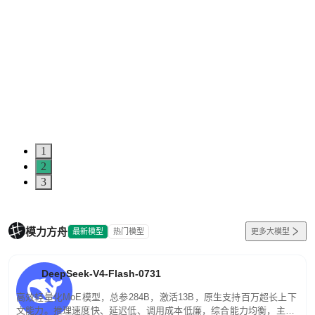
1
2
3
模力方舟
最新模型
热门模型
更多大模型
DeepSeek-V4-Flash-0731
高效轻量化MoE模型，总参284B，激活13B，原生支持百万超长上下
文能力。推理速度快、延迟低、调用成本低廉，综合能力均衡，主打