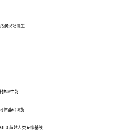
nt 路演现场诞生
提升推理性能
态的可信基础设施
AGI 3 超越人类专家基线