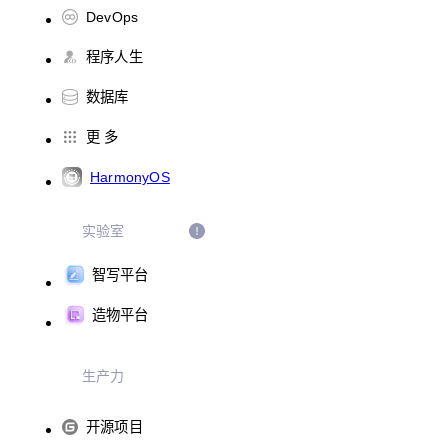
DevOps
程序人生
数据库
更 多
HarmonyOS
实验室
智写平台
造物平台
生产力
开源项目