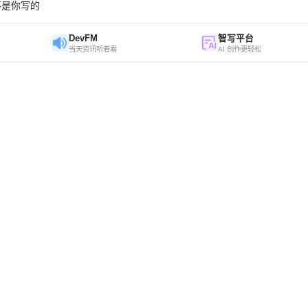
不是你写的
DevFM
智写平台
当天资讯听着看
AI 创作更轻松