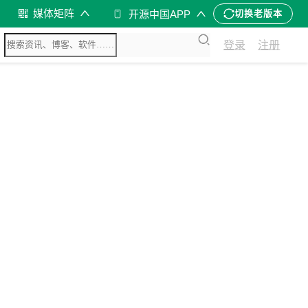
媒体矩阵
开源中国APP
切换老版本
登录
注册