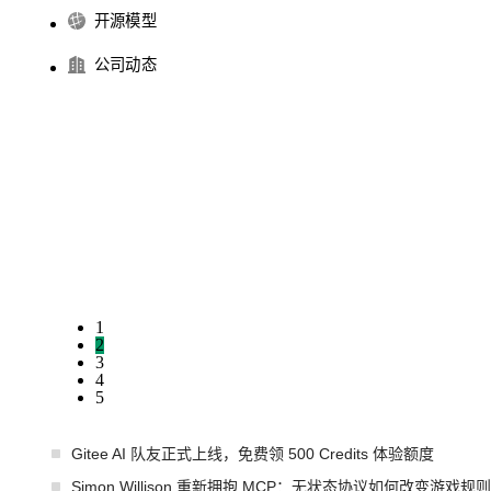
开源模型
公司动态
1
2
3
4
5
Gitee AI 队友正式上线，免费领 500 Credits 体验额度
Simon Willison 重新拥抱 MCP：无状态协议如何改变游戏规则