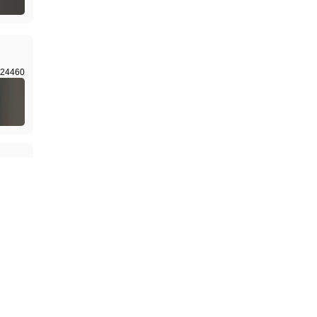
24460
22435
6040