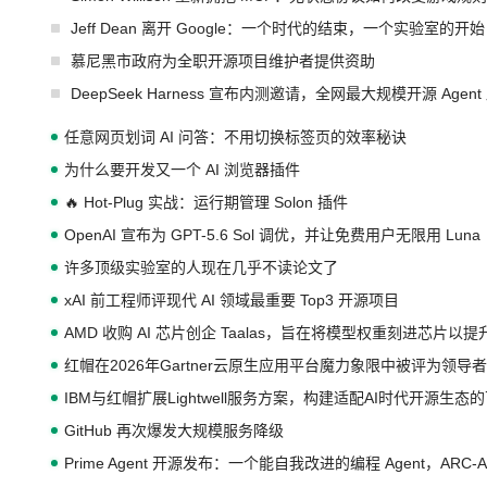
Jeff Dean 离开 Google：一个时代的结束，一个实验室的开始
慕尼黑市政府为全职开源项目维护者提供资助
DeepSeek Harness 宣布内测邀请，全网最大规模开源 Age
任意网页划词 AI 问答：不用切换标签页的效率秘诀
为什么要开发又一个 AI 浏览器插件
🔥 Hot-Plug 实战：运行期管理 Solon 插件
OpenAI 宣布为 GPT-5.6 Sol 调优，并让免费用户无限用 Luna
许多顶级实验室的人现在几乎不读论文了
xAI 前工程师评现代 AI 领域最重要 Top3 开源项目
AMD 收购 AI 芯片创企 Taalas，旨在将模型权重刻进芯片以
红帽在2026年Gartner云原生应用平台魔力象限中被评为领导者
IBM与红帽扩展Lightwell服务方案，构建适配AI时代开源生
GitHub 再次爆发大规模服务降级
Prime Agent 开源发布：一个能自我改进的编程 Agent，ARC-