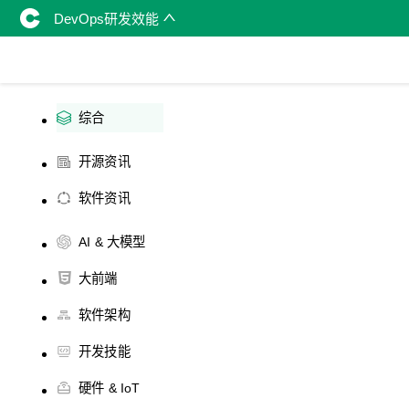
DevOps研发效能
综合
开源资讯
软件资讯
AI & 大模型
大前端
软件架构
开发技能
硬件 & IoT