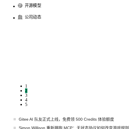
开源模型
公司动态
1
2
3
4
5
Gitee AI 队友正式上线，免费领 500 Credits 体验额度
Simon Willison 重新拥抱 MCP：无状态协议如何改变游戏规则