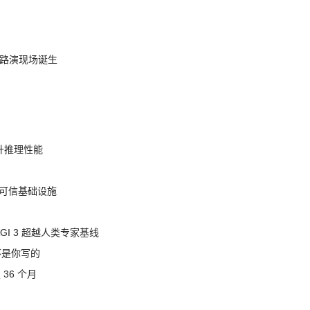
nt 路演现场诞生
提升推理性能
态的可信基础设施
AGI 3 超越人类专家基线
不是你写的
 36 个月