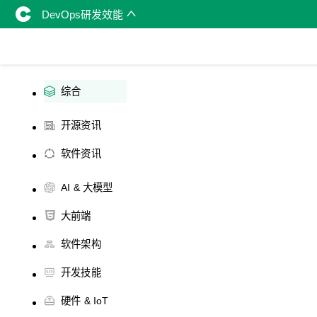
DevOps研发效能
综合
开源资讯
软件资讯
AI & 大模型
大前端
软件架构
开发技能
硬件 & IoT