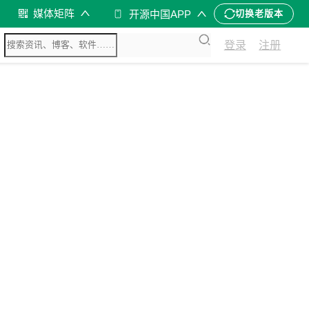
媒体矩阵
开源中国APP
切换老版本
登录
注册