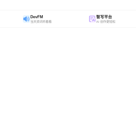
DevFM
智写平台
当天资讯听着看
AI 创作更轻松