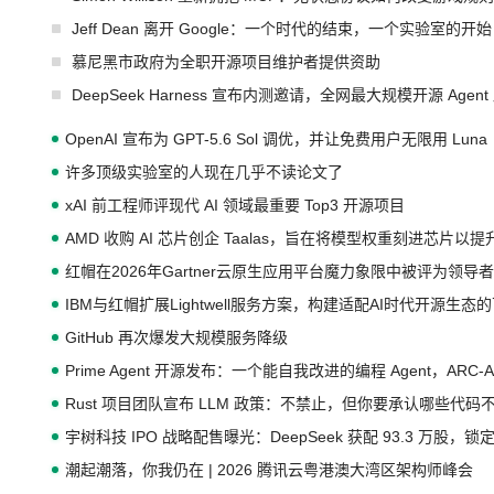
Jeff Dean 离开 Google：一个时代的结束，一个实验室的开始
慕尼黑市政府为全职开源项目维护者提供资助
DeepSeek Harness 宣布内测邀请，全网最大规模开源 Age
OpenAI 宣布为 GPT-5.6 Sol 调优，并让免费用户无限用 Luna
许多顶级实验室的人现在几乎不读论文了
xAI 前工程师评现代 AI 领域最重要 Top3 开源项目
AMD 收购 AI 芯片创企 Taalas，旨在将模型权重刻进芯片以
红帽在2026年Gartner云原生应用平台魔力象限中被评为领导者
IBM与红帽扩展Lightwell服务方案，构建适配AI时代开源生
GitHub 再次爆发大规模服务降级
Prime Agent 开源发布：一个能自我改进的编程 Agent，ARC-
Rust 项目团队宣布 LLM 政策：不禁止，但你要承认哪些代码
宇树科技 IPO 战略配售曝光：DeepSeek 获配 93.3 万股，锁定
潮起潮落，你我仍在 | 2026 腾讯云粤港澳大湾区架构师峰会