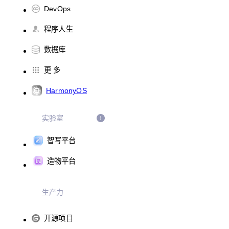
DevOps
程序人生
数据库
更 多
HarmonyOS
实验室
智写平台
造物平台
生产力
开源项目