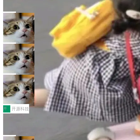
的帖子在 Reddit 火了
式”为主题，直面AI从实验室走向规模化产业落地
有一种东西，一旦用过就回不去了。Alex Fedos
的核心质量命题。会上，《2026智能研发生产力
eev 管它叫"软件设计的基石"。 他说的东西不新
局
工具选型手册》发布，Testin云测的Testin XAge
鲜——代数数据类型（ADT），尤其是和类型
nt智能测试系统入选AI测试领域代表产品。对CI
Cloudflare 开源内部企业 AI 平台 Clou
（sum type）。但他说清楚了一件事：这不是类
dflare OS
O而言，这提示了一个转变：AI测试正在从效率
型系统的学术体操，是日常编码的思维方式。 文
Cloudflare 发布了一个开源项目 Cloudflare O
工具升级为企业的质量基础设施。 CIO面对的新
章从一个简单的例子切入。一个网站的深色主题
S。如果你只看官方博客，你会觉得这是又一
局
现实 过去两年，CIO们的焦虑清单上多了两项：
设置，如果用布尔值 + 可空字段来表示——bool
个"AI 知识库 + 聊天机器人"——每个大厂都在
一是如何让大模型和智能体应用安全地从PoC走
ean 表示是否可切换，nullable 的默认模式、浅
Deno 团队开源 Celld，可自托管的分
做，没什么新鲜的。 但 Kenton Varda 在 Twitte
向生产，二是如何让测试团队跟得上AI应用...
布式 Durable Objects
色方案、深色方案——会产生大量无意义的组
r 上把事情说清楚了： 今天我们发布了 Cloudfla
Ryan Dahl 领导的 Deno 团队推出了最新开源项
合。方案缺了、配置冲突了、全 null 了。要知道
re OS，一个带连接器的聊天机器人，跟其他所
目 Celld，一个能在自己机器上运行 Cloudflare
局
哪些组合有效，作者说，你得靠"文档、校验、或
有科技公司做的一样。只不过，实际上它不一
Workers 和 Durable Objects 的守护进程。 设
者部落知识"。 换个写法。Rust 的 enum，两个
鲁大师7月新机性能/流畅/AI榜：vivo夺
样。这是 Sandstorm.io 的重制版，我十年前的
计思路很直接：每个对象是一个独立的 SQLite
变体：Switchable...
性能、流畅双第一，三星Galaxy Z系列
那个创业公司。不同的是，这次它构建在 Cloudf
数据库，按名称寻址，复制到你自己的 S3 兼容
2026年7月的手机市场，由于存储等硬件成本暴
新折叠缺席
lare Workers 上——我花了九年时间搭建的平台
存储库里。节点之间只通过这个存储库协调——
增，手机厂商的日子也不好过啊，新机速度明显
开
开源科技
——并且深度集成了 AI。这基本上是我十年秘密
没有控制平面，没有共识协议。每个对象自带一
放缓，因此硝烟味淡了许多。新机参数规格除开
计划的顶峰。 十年前，Ken...
Zed 推出 DeltaDB，一个记录 commit
个小型数据库，应用天然按分片构建，单个数据
高价的三星折叠（三星Galaxy Z Fold8 Ultra / Z
之间所有操作的版本控制系统
库的竞争和爆炸半径问题在设计层面就被消除
Fold8 / Z Flip8）外，其余要么是中低端机器，
Zed 编辑器团队发布了新项目——DeltaDB，一
了。 闲置的 cell 会休眠到几乎不占资源。当 cel
例如iQOO Z11i、REDMI Note 17、REDMI No
个在 git commit 之间记录每一次编辑操作的版
局