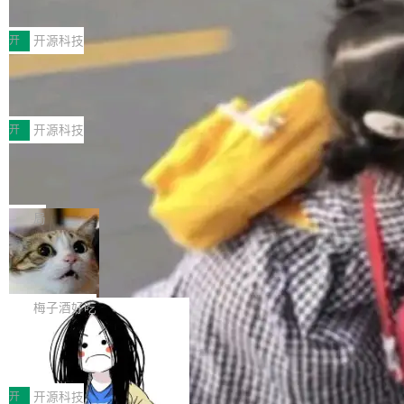
典型案例
计算节点间多种内存类型的高性能通信。 UCL-
近日，工信部科技司公示《2025人工智能应用典
MPComm将作为一种传输引擎接入Mooncake T
型案例入选名单》，深信服“面向企业研发场景的
开
开源科技
ENT，实现零拷贝传输性能提升30%、非零拷贝
开源 AI 编程平台 CoStrict 应用”凭借卓越的技术
传输性能最高提升5倍。UCL-MPComm底层基
深信服AI算力网关入选工信部人工智能
创新与落地成效成功入选。 全链路私有化部署，
应用典型案例！
于自研UCL-Engine通信引擎，后续腾讯网平将
助力企业AI研发安全落地 当前，越来越多企业已
前不久，工业和信息化部正式发布《2025年人工
持续开源更多基于UCL-Engine的高性能通信组
经开始引入 AI Coding 工具，通过调用公有云模
智能应用典型案例名单》，集中展示人工智能在
开
开源科技
件。 腾讯网平团队在UCL-MPComm中实现了一
型或企业内部部署模型提升研发效率。但随着 AI
各领域的应用成果，覆盖技术底座、行业赋能、
个独立于业务线程的全局通信引擎（Engine），
Jeff Dean 离开 Google：一个时代的结
Coding 从个人辅助工具逐步走向团队级、组织
产品应用、支撑保障、专题等五大方向。深信服
并实...
束，一个实验室的开始
级应用，企业在规模化落地过程中，对安全性、
AI算力网关（AI创新平台）成功入选！ 随着各行
Google 员工编号 20。MapReduce 作者之一。
可控性和代码质量提出了更高要求。 首先是数据
各业的Agent走向规模化建设，算力构成形态逐
Bigtable 作者之一。TensorFlow 的作者之一。
局
安全与合规要求。对于大多数普通研发场景，公
渐丰富，用户关注的重点也在发生变化：不只是
Gemini 的架构师。Google 首席科学家。 Jeff D
有云模型能够满足快速试用和效率提升的需求。
🔥 SolonCode v2026.8.4 发布：界面
让AI用起来，还要进一步看清混合算力时代下，
ean 在 Google 工作了 27 年后，宣布离职。 他
但对于金融、能源、医疗等对数据安全要求较...
字体可调、22 种语言、记忆搜索增强
Token花在哪里、算力是否被充分利用，以及持
不是一个人走。一同离开的还有 Sanjay Ghema
打开终端就能上岗的全中文编码智能体，这一轮
续增长的AI成本该如何优化。 深信服AI算力网关
wat（Google 员工编号 23，Jeff Dean 二十多
把「看得清、用母语、记得住」三件事一次补
梅子酒好吃
正是围绕这些实际问题，从Token治理和成本治
年的编程搭档，MapReduce 和 Bigtable 的共同
齐。 SolonCode 是什么 SolonCode 是杭州无
理两个方面，让用户的每一份算力都看得清、管
作者）、Quoc Le（Google 大脑核心成员，Se
让“代码语义理解”深度释放AI Coding
耳科技研发的企业级终端编码智能体——一位全
得住、用得稳、省得下、更安全！ 一、从现在开
价值潜能：华为云码道（CodeArts）
q2Seq 和 DocAI 的共同发明人）以及 Oriol Vin
中文驱动的数字员工，自主理解需求、规划步
一、代码仓深度理解技术的作用与价值 在软件工
始，Token使用一目...
代码仓技术解析
yals（Gemini 联合负责人，AlphaSta...
骤、编写代码。不挑模型、不挑平台，curl 一行
程实践中，代码仓是企业核心知识资产的主要载
开
开源科技