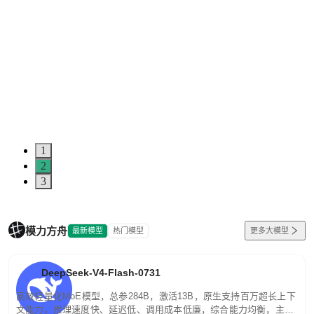
1
2
3
模力方舟
最新模型
热门模型
更多大模型
DeepSeek-V4-Flash-0731
高效轻量化MoE模型，总参284B，激活13B，原生支持百万超长上下
文能力。推理速度快、延迟低、调用成本低廉，综合能力均衡，主打