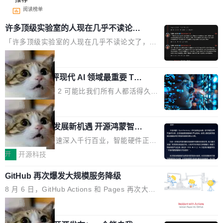
阅读榜单
许多顶级实验室的人现在几乎不读论文
了
「许多顶级实验室的人现在几乎不读论文了，而
且他们认为 ICLR/ICML/NeurIPS 充斥着大量过
局
度宣传和欺诈。」 OpenAI 研究员 Keller Jorda
xAI 前工程师评现代 AI 领域最重要 Top
n 这条推文引发了广泛讨论。他不是在说风凉
3 开源项目
话，他是说出了一个圈内人尽皆知但很少公开捅
Flash Attention 2 可能比我们所有人都活得久。
破的事实。 Jordan 随后补充了一句软化声明：
这句话不是来自某个技术博客，而是出自 Hieu
局
「我不认为这些会议上大部分论文都在过度宣传
Pham 的一条推文。Hieu Pham 是谁？他是 xAI
或造假。问题是，作为读者，如果你筛选出那些
共商智能硬件发展新机遇 开源鸿蒙智能
的早期工程师之一，在 Grok 训练基础设施团队
硬件开发者日杭州站即将举行
看起来最令人兴奋的论文，那它们大部分都是过
工作过。近日他在 X 上发了一条帖子，列出了他
随着万物智联加速深入千行百业，智能硬件正从
度宣传的。」 这才是真正的痛点。不是所有论文
认为现代 AI 领域最重要的三个开源项目。 第一
单点设备迈向智能化、网联化、协同化发展。作
开
开源科技
都有问题，是最吸引眼球的那批论文最有问题。
个名字毫无悬念：Flash Attention 2。 Hieu 的
为面向全场景、跨终端的分布式操作系统，开源
他引用的帖子来自 Mathew Shen，一位 ICLR 2
理由很具体。FA 系列不需要解释，但 FA2 是他
GitHub 再次爆发大规模服务降级
鸿蒙通过统一技术底座和分布式能力，为不同类
026 的读者：「看了篇 ...
认为最重要的一个——复杂度恰到好处，刚好能
型智能设备的开发、连接与互联提供关键支撑，
8 月 6 日，GitHub Actions 和 Pages 再次大规
驱动你去学 CuTe，但还没被那些"邪恶的" Hopp
也为产业链企业探索产品创新与商业增长打开新
模服务降级，Actions 完全不可用超过 5 小时，
局
er++ 优化所淹没，足够容易修改和适配。 更关
的空间。 8月14日，开源鸿蒙智能硬件开发者日
webhook 停发，连自托管 runner 也因调度层故
键的是 FA2 的持久性...