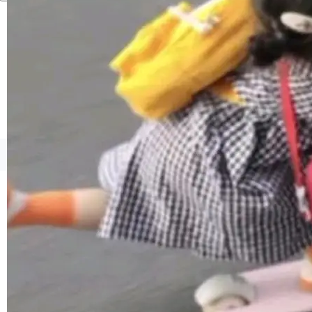
境、兼容场景、一键直出”。 Hy ASR 3.0 previe
w 不要求标准普通话，方言识别覆盖粤语、吴语
等 10 大方言片区和 20 余个二级小片区。在开
源评测集中，Hy ASR 3.0 preview 在多语种的
WER（...
©OSCHINA(OSChina.NET)
京ICP备2025119063号