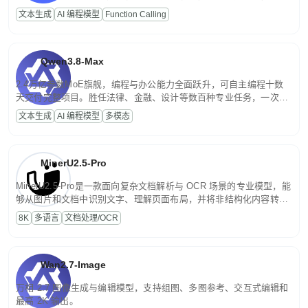
高并发、轻量化任务，适合日常对话、内容创作、基础 RAG、批量
文本生成
AI 编程模型
Function Calling
文案处理等普惠刚需场景。
Qwen3.8-Max
2.4万亿参数MoE旗舰，编程与办公能力全面跃升，可自主编程十数
天交付完整项目。胜任法律、金融、设计等数百种专业任务，一次对
话端到端交付生产级成果。原生视觉理解贯穿规划、执行与验证全流
文本生成
AI 编程模型
多模态
程，支持超长文档与长视频的深度语义解析。长程任务中自主规划与
闭环迭代，持续进化。
MinerU2.5-Pro
MinerU2.5-Pro是一款面向复杂文档解析与 OCR 场景的专业模型，能
够从图片和文档中识别文字、理解页面布局，并将非结构化内容转换
为便于存储、检索和二次处理的结构化结果。
8K
多语言
文档处理/OCR
Wan2.7-Image
万相 2.7 图像生成与编辑模型，支持组图、多图参考、交互式编辑和
最高 2K 输出。