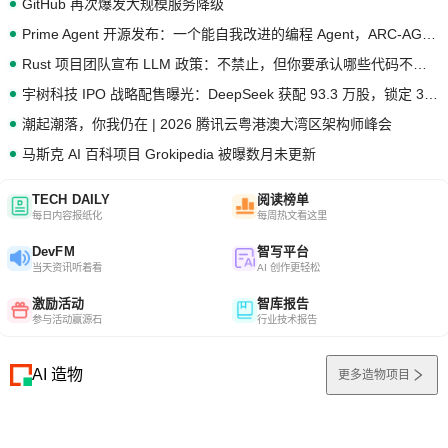
GitHub 再次爆发大规模服务降级
Prime Agent 开源发布：一个能自我改进的编程 Agent，ARC-AGI 3 超越人类专家基线
Rust 项目团队宣布 LLM 政策：不禁止，但你要承认哪些代码不是你写的
宇树科技 IPO 战略配售曝光：DeepSeek 获配 93.3 万股，锁定 36 个月
潮起潮落，你我仍在 | 2026 腾讯云粤港澳大湾区架构师峰会
马斯克 AI 百科项目 Grokipedia 被曝数月未更新
TECH DAILY
阅读榜单
每日内容报纸化
每周热文看这里
DevFM
智写平台
当天资讯听着看
AI 创作更轻松
激励活动
智库报告
参与活动赢源石
行业技术报告
AI 造物
更多造物项目