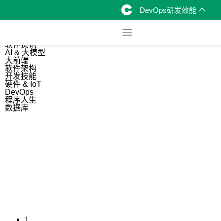
DevOps研发效能
综合
开源资讯
软件资讯
AI & 大模型
大前端
软件架构
开发技能
硬件 & IoT
DevOps
程序人生
数据库
1