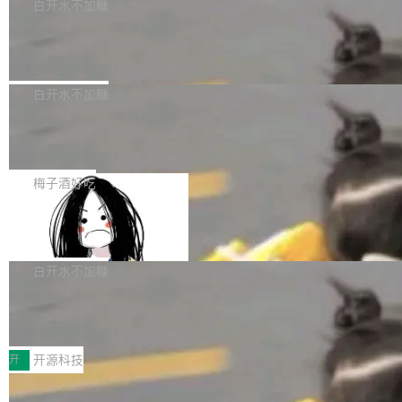
一个回归问题，该问题导致拉取镜像时会拒绝包
e 孵化器项目管理委员会（IPMC）投票中获得
白开水不加糖
pSeek作为与宇树科技具备战略合作关系的企
含绝对 hardlink 目标的镜像（此类镜像由某些镜
全票通过，随后获 Apache 软件基金会董事会批
业，获配股份数量占本次发行数量的2.31%。 除
马斯克 AI 百科项目 Grokipedia 被曝数
像构建工具生成）。moby/moby#53305 修复了
准。今天，Apache 软件基金会正式宣布 Apach
DeepSeek外，腾讯旗下上海启善投资有限公司
月未更新
Docker Engine 29.7.0 中引入的一个回归问
e Fluss 孵化毕业，成为 Apache 顶级项目（TL
埃隆·马斯克推出的AI百科项目 Grokipedia 被曝
获配9...
题，该问题可能导致在旧版 Linux 内核...
P）！这一里程碑不仅标志着 Fluss 迈入新的发
长期停止内容更新，未能实现其作为“AI版维基百
白开水不加糖
展阶段，也将进一步推动流式存储、实时湖仓与
科”替代品的目标。 据 Lawfare 最新调查，自今
AI 数据基础加速融合，为实时数据基础设施的发
Solon I18n：三种解析器，零样板代码
年4月以来，Grokipedia 页面更新功能基本停
展开启新的篇章。
滞，过去三个月内没有任何条目完成更新，用户
如果你在 Spring Boot 里做过国际化，流程大概
提交的编辑请求也长期处于待处理状态。 Groki
是这样的：配 MessageSource 的 Bean、写 R
梅子酒好吃
pedia 于去年底上线，定位为由人工智能生成内
eloadableResourceBundleMessageSource、
容的百科平台，被马斯克视为传统众包百科网站
Apache Doris 4.1 全面增强 Iceberg：
声明 LocaleResolver、注册 LocaleChangeInt
支持 UPDATE、MERGE INTO 与 Iceb
维基百科的替代方案。Lawfare 调查发现，无论
erceptor…五六步之后才能看到第一行翻译文
Apache Doris 4.1 要补齐的，正是缺失的那一
erg V3
热门页面还是低关注度页面，均未出现近期更
本。 Solon 换了个方式。整个 i18n 模块围绕三
半。在已有查询能力的基础上，Doris 进一步支
白开水不加糖
新，相关问题并非局限于特定领域，而是在不同
个解析器、一个注解、一个工具类展开——没有
持了 UPDATE、DELETE、MERGE INTO 等数
主题和访问量页面中普遍存在。 调查人员最初认
XML、没有拦截器注册、没有样板配置。 资源
Testin XAgent：CIO智能测试落地指南
据修改操作、完整的表结构管理与分区演进，以
为，Grokipedia可能只是限...
文件的约定 把文件放到 resources/i18n/ 下： r
及 rewrite_data_files、expire_snapshots 等日
7月30日，TiD2026质量竞争力大会在北京中关
esources/i18n/messages.properties ...
常维护操作，并完整支持 Iceberg V3 格式。
村国家自主创新示范区会议中心开幕。本届大会
开
开源科技
由中关村智联软件服务业质量创新联盟主办，以
让非法状态不可表示：一篇关于 ADT
“智构可信·质创未来——AI原生时代的质量新范