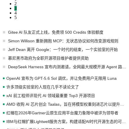
2
3
4
5
Gitee AI 队友正式上线，免费领 500 Credits 体验额度
Simon Willison 重新拥抱 MCP：无状态协议如何改变游戏规则
Jeff Dean 离开 Google：一个时代的结束，一个实验室的开始
慕尼黑市政府为全职开源项目维护者提供资助
DeepSeek Harness 宣布内测邀请，全网最大规模开源 Agent 路演现场诞生
OpenAI 宣布为 GPT-5.6 Sol 调优，并让免费用户无限用 Luna
许多顶级实验室的人现在几乎不读论文了
xAI 前工程师评现代 AI 领域最重要 Top3 开源项目
AMD 收购 AI 芯片创企 Taalas，旨在将模型权重刻进芯片以提升推理性能
红帽在2026年Gartner云原生应用平台魔力象限中被评为领导者
IBM与红帽扩展Lightwell服务方案，构建适配AI时代开源生态的可信基础设施