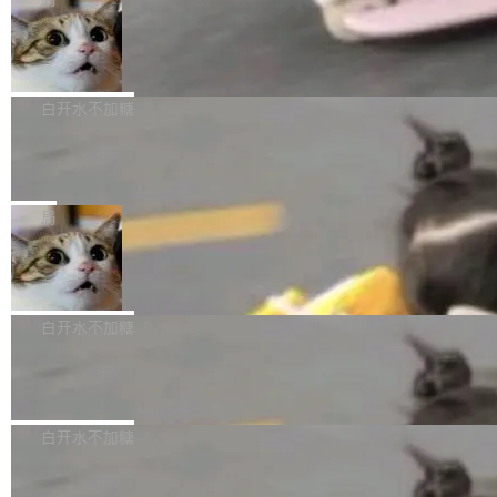
l 迁移或唤醒时，新宿主从 S3 恢复 SQLite 数据
te 17 Pro、OPPO K15，要么是vivo X300 E这
本控制系统。目前处于 Early Access 阶段。 De
库继续执行。存储库是持久化的唯一真相...
样的次旗舰。 Galaxy Z Fold8 Ultra / Z Fold8 /
SpaceXAI 单季资本开支达 183 亿美元
ltaDB 的核心思路直接写在 landing page 最显
Z Flip8三款折叠屏新机均在7月22日发布，且全
眼的位置：「Software is made between com
根据风险投资人Tomer Tunguz 博客（VC 分
部搭载骁龙8 Elite Gen5 for Galaxy，它们本该
mits」——软件是在 commit 之间写出来的。git
析）披露的最新分析与第二季度业绩报告，Spac
白开水不加糖
是7月性...
只记录了你提交的最终状态，但真正的工作过程
eXAI在上个季度的总资本支出飙升至183.7亿美
——打字、删改、试错、agent 对话——都在 co
Meta 发布终端编程 Agent“Muse Cod
元。其中，绝大部分资金被直接用于 AI 领域，
e” 和 Muse Spark 1.2 模型
mmit 之间的空隙里丢失了。 DeltaDB 要做的就
金额高达158.3亿美元，这一单项投入已经逼近
Meta 今天发布了两款 AI 产品：Muse Code，
是把这段空隙补上。 回退到任何一次编辑：Delt
微软同期总资本开支的四成。 与亚马逊、Alpha
一个在终端里运行的编程 agent；Muse Spark
局
aDB 捕获 commit 之间的每一次操作，...
bet、微软以及 Meta 等传统科技巨头相比，Spa
1.2，驱动这个 agent 的新模型。一句话概括：
ceXAI的资金消耗速度尤为引人瞩目。然而，支
美团开源 LoHoSearch，用知识图谱校
你可以用 curl -fsSL https://dev.meta.ai/install.
准 AI 能力认知
撑庞大支出的资金来源却呈现出截然不同的面
sh | bash 安装一个能在大项目里自动规划、写
机器出题的前提，是让机器拥有全局视野。整个
貌。数据显示，微软和 Meta 主要依托充沛的经
代码、验证结果的 AI 终端工具。 据介绍，Muse
构建流程可以分为四个环节：建图 → 控制难度
白开水不加糖
营现金流来覆盖资本开支，其资本支出覆盖率分
Code 是 Meta 的编程 agent 产品。它和市场上
→ 质量把关 → 数据概览。
别达到155% 和106%;而SpaceXAI的经营现金
已有的终端编程 agent 在设计理念上有几个明显
腾讯开源 UCL-MPComm 通信库
流仅能覆盖资本开支的12...
的差异点。 异步后台 agent：Muse Code 有一
腾讯网平团队宣布开源了 UCL-MPComm 通信
个主 agent 循环，外加一组后台 agent。这些后
库，并将作为transport接入Mooncake TENT。
白开水不加糖
台 agent...
该通信库针对AI Memory池化场景的数据传输需
CoStrict入选工信部2025人工智能应用
求进行了深度优化，能够实现数据中心内大规模