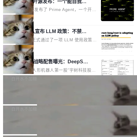
（OHDD：OpenHarmony Hardware Develope
Prime Agent 开源发布：一个能自我改
障无法工作。Pages、Copilot code review、C
进的编程 Agent，ARC-AGI 3 超越人类
r Day）将在杭州启航。活动面向智能硬件产业
opilot coding agent 全部受影响。从检测到完全
Prime Intellect 发布了 Prime Agent，一个开源
专家基线
链企业和开发者，邀请行业专家与资深技术顾
恢复，大约 12 小时。 这是 2026 年 8 月的第六
的编程 Agent Harness，核心设计围绕两个抽
局
问，围绕开源鸿蒙技术能力、设备适配、芯片适
起事故，其中四起与 AI/Copilot 服务相关。 Git
象：Recursive Language Model（RLM）和 C
配、功耗与稳定性调优、兼容性测评及统一互联
Hub 员工 kdaigle 在 HN 讨论中贴出了一组数
Rust 项目团队宣布 LLM 政策：不禁
ontinual Harness。在 ARC-AGI 3 基准测试
等内容展开系统讲解和实战交流，帮助企业进一
止，但你要承认哪些代码不是你写的
据：2025 年全年 10 亿次 commit。现在，每周
上，Prime Agent + Opus 5 的组合达到了 95.
Rust 语言项目正式通过了一项 LLM 使用政策，
步了解开源鸿蒙在智能...
2.75 亿次，全年预计 140 亿次。GitHub...
5% RHAE Best@1，超过了 ARC 报告的人类专
覆盖 rust-lang/rust 单一仓库的代码贡献。这不
局
家基线 95.4%。 不是又一个 coding agent 包装
是项目级别的官方立场，目前由五个团队采纳，
器 Prime Agent 的架构和市面上大多数 coding
宇树科技 IPO 战略配售曝光：DeepSe
但它可能是主流开源项目中关于 AI 辅助贡献最
ek 获配 93.3 万股，锁定 36 个月
agent 有本质区别。大多数 agent harness 的设
细致的一份规则。 政策的核心只有一句话：LLM
8月6日晚间，“人形机器人第一股”宇树科技股份
计是基于早期模型的能力—...
可以用来分析、提炼、审阅、建议，但不能用来
有限公司披露IPO发行价格及战略配售结果，杭
白开水不加糖
创作。 具体来说，LLM 生成的代码可以提交，
州深度求索人工智能基础技术研究有限公司（De
但必须满足五个条件：预先安排、非关键、高质
Docker 29.7.2 发布
epSeek）获配93.3399万股，按150.8元/股发行
量、充分测试、充分审查，并且必须披露。LLM
价格计算，认购金额约1.41亿元，股份锁定期为
Docker 29.7.2 现已发布，具体更新内容如下：
不得生成涉及安全性的关键变更，除非作者本身
36个月。 公告显示，本次宇树科技战略配售对
Bug fixes and enhancements 修复多次传递同
白开水不加糖
就是领域专家。即使如此，政策也"强烈不建
象主要包括长期投资机构、与公司业务具有战略
一环境变量时，docker service create和docker
议"这么做。 对于不披露的情况，审核者可以直
Apache Fluss 毕业成为顶级项目
合作关系或长期合作愿景的大型企业、科创板保
service update会发生 panic 的问题。docker/cl
接关闭 PR，无需解释。 政策作者 Jynn Ne...
荐人跟投子公司，以及公司高级管理人员和核心
i#7145 修复了 Docker Engine 29.7.0 中引入的
今年 7 月，Apache Fluss 的毕业提案在 Apach
员工参与设立的专项资产管理计划。其中，Dee