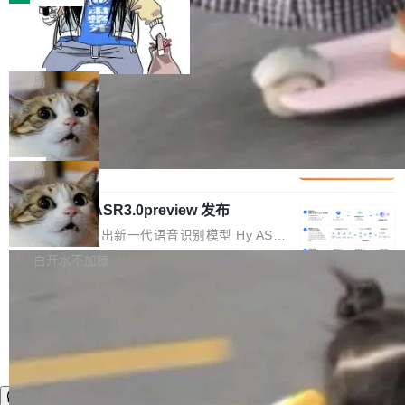
装完即用。 开源地址：Gitee · GitCode · GitHu
体。企业级代码仓库通常包含数十万乃至数百万
b 安装 支持 Java 8+（8~26）、macOS / Linu
一条“删库”命令跑 17 小时，算法工程
个文件，其规模远超单次模型调用可承载的上下
师删光 89TB 数据只为干私活
x / Windows / Harmony PC。 # macOS / Linu
文窗口。随着项目规模的持续扩张与代码历史的
最高人民检察院8月4日公布了一起案件：北京一
x / Harmony PC curl -fsSL https://solon.noea
不断累积，代码仓中的模块关系、接口契约、业
名90后算法工程师王某，为了给自己接的私活腾
局
r.org/solon...
务逻辑等关键信息往往分散于数十乃至数百个文
服务器空间，删光了公司AI游戏部门的全部核心
件之中，形成高度复杂的知识关联网络。传统的
Cloudflare 分享推理优化实践：KV ca
数据。 王某2024年1月入职东城区某科技公司AI
che 量化 + 权重压缩，吞吐量提升 4
代码检索手段（如关键词匹配、目录遍历）仅能
短剧部门，有互联网大厂背景。在公司内部架构
Kimi 和 GLM 是当前最强的大模型系列之一，但
1%，成本降 30%
在语法层面完成文本定位，难以触及代码的语义
调整期间，部门三次通知全员将数据从A集群迁
它们有一个共同的问题：太吃显存了。月之暗面
局
内涵与结构关联，导致开发者使用代码智能体在
移到B集群，王某都回复了"收到"。 他没有迁移
的 Kimi K 系列和智谱的 GLM 都是长上下文、M
理解大规模代码仓时面临显著"代码仓理解"瓶
数据。2024年9月3日下午4点，他使用此前登录
腾讯混元 Hy ASR3.0preview 发布
oE 架构的大模型，好用到让人上瘾，但 GPU 显
颈。 代码仓深度理解服务（以下简称" CodeBas
的账号密码进入A集群，输入了一条被程序员圈
存永远不够用。 Cloudflare 的 Workers AI 团队
腾讯混元正式推出新一代语音识别模型 Hy ASR
e深度理解服务"）是华为云码道（CodeA...
称为"删库跑路"的命令——最高管理员权限、无
一直在跑这些模型的推理。他们在官方博客上发
3.0preview。基于最新一代大语言模型 Hy3 的
白开水不加糖
需确认、强制递归删除。17个小时后，运维人员
了一篇技术文章，详细拆解了三种让大模型在 G
语言理解能力，以及融合了高精度语音识别与深
发现异常并中止进程时，89TB数据已经没了。
PU 上跑得更省、更快的技术手段——KV cache
度语义理解能力，实现了语音识别能力的全面升
删掉的是AI游戏部门的全部开发文件，包括公司
量化、模型权重压缩、以及共享 KV cache 的完
级。 根据介绍，Hy ASR3.0preview 目标在于：
自研的多个文生3D和...
整性保护。效果是：吞吐量提升 41%，每 token
让语音识别不再只是听清，而是真正听懂。通过
成本降低 30%，精度不变。 FP8 省的不仅是显
先理解你的语境和意图，再把准确的文字直接给
存 KV cache 是推理时最吃显...
到你。从“逐字转写、单点优化”演进为“理解语