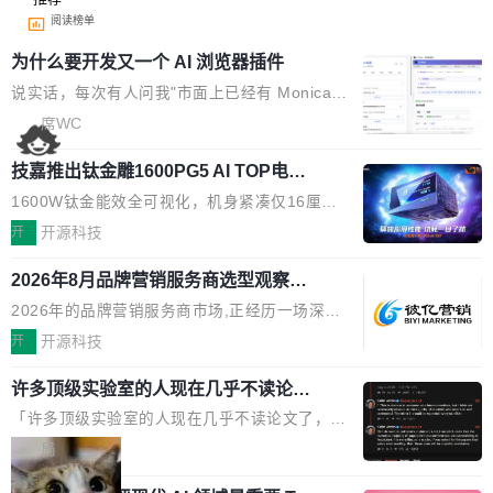
阅读榜单
为什么要开发又一个 AI 浏览器插件
说实话，每次有人问我"市面上已经有 Monica、
Sider、Copilot for Chrome 这些 AI 浏览器插件
席WC
了，你为什么还要再做一个"，我都觉得这个问题
技嘉推出钛金雕1600PG5 AI TOP电
问得好。 因为我自己也是从用户变成开发者的。
源：为发烧级主机与本地AI算力打造旗
现有产品的天花板 我用过不少 AI 浏览器插件。
1600W钛金能效全可视化，机身紧凑仅16厘米
舰供电方案
刚开始觉得都挺好——选中一段文字，弹出解
继2026台北电脑展首度亮相后，技嘉科技近日正
开
开源科技
释；写邮件时帮你润色；看英文网页给你翻译摘
式发布钛金雕1600PG5 AI TOP电源。这款高端
要。但用久了你会发现，它们本质上都是同一类
2026年8月品牌营销服务商选型观察：
电源专为发烧级DIY主机与本地AI算力平台打
从流量思维到品牌资产思维的范式转移
东西：一个带网页上下文的聊天框。 它们能读取
造，整机长度仅16厘米，提供1600W额定功率
2026年的品牌营销服务商市场,正经历一场深刻
页面的文本，然后把文本丢给大模型，再返回一
与80PLUS钛金能效；支持ATX 3.1与PCIe 5.1
的价值重构。全球全案品牌代理机构市场从2025
开
开源科技
段回答。仅此而已。 这当然有用，但总觉得差点
规范，结合服务器级元件、完善供电线材与内置
年的83.1亿美元增长至2026年的86.6亿美元,年
意思。比如我在一个后台管理系统里，需要填50
实时LCD监控屏，可充分满足当下高阶PC主机
许多顶级实验室的人现在几乎不读论文
复合增长率达5.44%,预计2032年将突破120亿美
个表单字段，每个字段还有联动逻辑；比如我
了
的严苛使用需求。 澎湃功率，紧凑机身 钛金雕1
元。数字广告与公共关系相关服务市场更是从20
「许多顶级实验室的人现在几乎不读论文了，而
想...
600PG5 AI TOP具备强悍输出功率，同时实现
25年的8463亿美元扩张至2026年的8763亿美
且他们认为 ICLR/ICML/NeurIPS 充斥着大量过
局
机身尺寸大幅精简。整机长度仅16厘米，属于同
元。数字的背后是一个清晰的事实——品牌对专
度宣传和欺诈。」 OpenAI 研究员 Keller Jorda
功率段机身尺寸十分紧凑的1600W电源产品。小