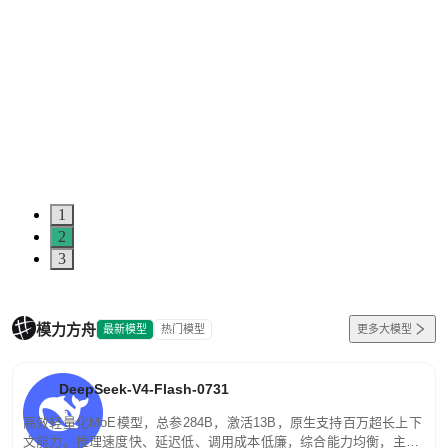
1
2
3
模力方舟
最新模型
热门模型
更多大模型
DeepSeek-V4-Flash-0731
高效轻量化MoE模型，总参284B，激活13B，原生支持百万超长上下
文能力。推理速度快、延迟低、调用成本低廉，综合能力均衡，主打