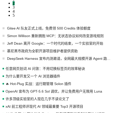
2
3
4
5
Gitee AI 队友正式上线，免费领 500 Credits 体验额度
Simon Willison 重新拥抱 MCP：无状态协议如何改变游戏规则
Jeff Dean 离开 Google：一个时代的结束，一个实验室的开始
慕尼黑市政府为全职开源项目维护者提供资助
DeepSeek Harness 宣布内测邀请，全网最大规模开源 Agent 路演现场诞生
任意网页划词 AI 问答：不用切换标签页的效率秘诀
为什么要开发又一个 AI 浏览器插件
🔥 Hot-Plug 实战：运行期管理 Solon 插件
OpenAI 宣布为 GPT-5.6 Sol 调优，并让免费用户无限用 Luna
许多顶级实验室的人现在几乎不读论文了
xAI 前工程师评现代 AI 领域最重要 Top3 开源项目