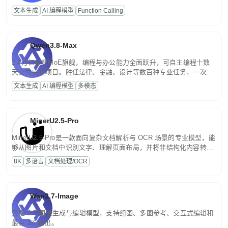
高并发、轻量化任务，适合日常对话、内容创作、基础 RAG、批量
文本生成
AI 编程模型
Function Calling
文案处理等普惠刚需场景。
Qwen3.8-Max
2.4万亿参数MoE旗舰，编程与办公能力全面跃升，可自主编程十数
天交付完整项目。胜任法律、金融、设计等数百种专业任务，一次对
话端到端交付生产级成果。原生视觉理解贯穿规划、执行与验证全流
文本生成
AI 编程模型
多模态
程，支持超长文档与长视频的深度语义解析。长程任务中自主规划与
闭环迭代，持续进化。
MinerU2.5-Pro
MinerU2.5-Pro是一款面向复杂文档解析与 OCR 场景的专业模型，能
够从图片和文档中识别文字、理解页面布局，并将非结构化内容转换
为便于存储、检索和二次处理的结构化结果。
8K
多语言
文档处理/OCR
Wan2.7-Image
万相 2.7 图像生成与编辑模型，支持组图、多图参考、交互式编辑和
最高 2K 输出。