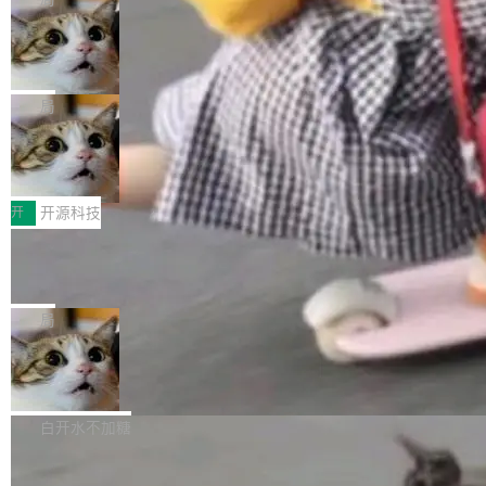
现实 过去两年，CIO们的焦虑清单上多了两项：
设置，如果用布尔值 + 可空字段来表示——bool
个"AI 知识库 + 聊天机器人"——每个大厂都在
一是如何让大模型和智能体应用安全地从PoC走
ean 表示是否可切换，nullable 的默认模式、浅
Deno 团队开源 Celld，可自托管的分
做，没什么新鲜的。 但 Kenton Varda 在 Twitte
向生产，二是如何让测试团队跟得上AI应用...
布式 Durable Objects
色方案、深色方案——会产生大量无意义的组
r 上把事情说清楚了： 今天我们发布了 Cloudfla
Ryan Dahl 领导的 Deno 团队推出了最新开源项
合。方案缺了、配置冲突了、全 null 了。要知道
re OS，一个带连接器的聊天机器人，跟其他所
目 Celld，一个能在自己机器上运行 Cloudflare
局
哪些组合有效，作者说，你得靠"文档、校验、或
有科技公司做的一样。只不过，实际上它不一
Workers 和 Durable Objects 的守护进程。 设
者部落知识"。 换个写法。Rust 的 enum，两个
样。这是 Sandstorm.io 的重制版，我十年前的
鲁大师7月新机性能/流畅/AI榜：vivo夺
计思路很直接：每个对象是一个独立的 SQLite
变体：Switchable...
性能、流畅双第一，三星Galaxy Z系列
那个创业公司。不同的是，这次它构建在 Cloudf
数据库，按名称寻址，复制到你自己的 S3 兼容
2026年7月的手机市场，由于存储等硬件成本暴
新折叠缺席
lare Workers 上——我花了九年时间搭建的平台
存储库里。节点之间只通过这个存储库协调——
增，手机厂商的日子也不好过啊，新机速度明显
开
开源科技
——并且深度集成了 AI。这基本上是我十年秘密
没有控制平面，没有共识协议。每个对象自带一
放缓，因此硝烟味淡了许多。新机参数规格除开
计划的顶峰。 十年前，Ken...
个小型数据库，应用天然按分片构建，单个数据
Zed 推出 DeltaDB，一个记录 commit
高价的三星折叠（三星Galaxy Z Fold8 Ultra / Z
之间所有操作的版本控制系统
库的竞争和爆炸半径问题在设计层面就被消除
Fold8 / Z Flip8）外，其余要么是中低端机器，
Zed 编辑器团队发布了新项目——DeltaDB，一
了。 闲置的 cell 会休眠到几乎不占资源。当 cel
例如iQOO Z11i、REDMI Note 17、REDMI No
个在 git commit 之间记录每一次编辑操作的版
局
l 迁移或唤醒时，新宿主从 S3 恢复 SQLite 数据
te 17 Pro、OPPO K15，要么是vivo X300 E这
本控制系统。目前处于 Early Access 阶段。 De
库继续执行。存储库是持久化的唯一真相...
样的次旗舰。 Galaxy Z Fold8 Ultra / Z Fold8 /
SpaceXAI 单季资本开支达 183 亿美元
ltaDB 的核心思路直接写在 landing page 最显
Z Flip8三款折叠屏新机均在7月22日发布，且全
眼的位置：「Software is made between com
根据风险投资人Tomer Tunguz 博客（VC 分
部搭载骁龙8 Elite Gen5 for Galaxy，它们本该
mits」——软件是在 commit 之间写出来的。git
析）披露的最新分析与第二季度业绩报告，Spac
白开水不加糖
是7月性...
只记录了你提交的最终状态，但真正的工作过程
eXAI在上个季度的总资本支出飙升至183.7亿美
——打字、删改、试错、agent 对话——都在 co
Meta 发布终端编程 Agent“Muse Cod
元。其中，绝大部分资金被直接用于 AI 领域，