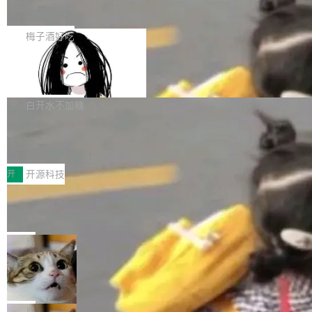
展开启新的篇章。
滞，过去三个月内没有任何条目完成更新，用户
如果你在 Spring Boot 里做过国际化，流程大概
提交的编辑请求也长期处于待处理状态。 Groki
是这样的：配 MessageSource 的 Bean、写 R
梅子酒好吃
pedia 于去年底上线，定位为由人工智能生成内
eloadableResourceBundleMessageSource、
容的百科平台，被马斯克视为传统众包百科网站
Apache Doris 4.1 全面增强 Iceberg：
声明 LocaleResolver、注册 LocaleChangeInt
支持 UPDATE、MERGE INTO 与 Iceb
维基百科的替代方案。Lawfare 调查发现，无论
erceptor…五六步之后才能看到第一行翻译文
Apache Doris 4.1 要补齐的，正是缺失的那一
erg V3
热门页面还是低关注度页面，均未出现近期更
本。 Solon 换了个方式。整个 i18n 模块围绕三
半。在已有查询能力的基础上，Doris 进一步支
白开水不加糖
新，相关问题并非局限于特定领域，而是在不同
个解析器、一个注解、一个工具类展开——没有
持了 UPDATE、DELETE、MERGE INTO 等数
主题和访问量页面中普遍存在。 调查人员最初认
XML、没有拦截器注册、没有样板配置。 资源
Testin XAgent：CIO智能测试落地指南
据修改操作、完整的表结构管理与分区演进，以
为，Grokipedia可能只是限...
文件的约定 把文件放到 resources/i18n/ 下： r
及 rewrite_data_files、expire_snapshots 等日
7月30日，TiD2026质量竞争力大会在北京中关
esources/i18n/messages.properties ...
常维护操作，并完整支持 Iceberg V3 格式。
村国家自主创新示范区会议中心开幕。本届大会
开
开源科技
由中关村智联软件服务业质量创新联盟主办，以
让非法状态不可表示：一篇关于 ADT
“智构可信·质创未来——AI原生时代的质量新范
的帖子在 Reddit 火了
式”为主题，直面AI从实验室走向规模化产业落地
有一种东西，一旦用过就回不去了。Alex Fedos
的核心质量命题。会上，《2026智能研发生产力
eev 管它叫"软件设计的基石"。 他说的东西不新
局
工具选型手册》发布，Testin云测的Testin XAge
鲜——代数数据类型（ADT），尤其是和类型
Cloudflare 开源内部企业 AI 平台 Clou
nt智能测试系统入选AI测试领域代表产品。对CI
（sum type）。但他说清楚了一件事：这不是类
dflare OS
O而言，这提示了一个转变：AI测试正在从效率
型系统的学术体操，是日常编码的思维方式。 文
Cloudflare 发布了一个开源项目 Cloudflare O
工具升级为企业的质量基础设施。 CIO面对的新
章从一个简单的例子切入。一个网站的深色主题
S。如果你只看官方博客，你会觉得这是又一
局