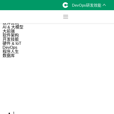
DevOps研发效能
综合
开源资讯
软件资讯
AI & 大模型
大前端
软件架构
开发技能
硬件 & IoT
DevOps
程序人生
数据库
1