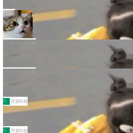
e” 和 Muse Spark 1.2 模型
mmit 之间的空隙里丢失了。 DeltaDB 要做的就
金额高达158.3亿美元，这一单项投入已经逼近
Meta 今天发布了两款 AI 产品：Muse Code，
是把这段空隙补上。 回退到任何一次编辑：Delt
微软同期总资本开支的四成。 与亚马逊、Alpha
一个在终端里运行的编程 agent；Muse Spark
局
aDB 捕获 commit 之间的每一次操作，...
bet、微软以及 Meta 等传统科技巨头相比，Spa
1.2，驱动这个 agent 的新模型。一句话概括：
ceXAI的资金消耗速度尤为引人瞩目。然而，支
美团开源 LoHoSearch，用知识图谱校
你可以用 curl -fsSL https://dev.meta.ai/install.
准 AI 能力认知
撑庞大支出的资金来源却呈现出截然不同的面
sh | bash 安装一个能在大项目里自动规划、写
机器出题的前提，是让机器拥有全局视野。整个
貌。数据显示，微软和 Meta 主要依托充沛的经
代码、验证结果的 AI 终端工具。 据介绍，Muse
构建流程可以分为四个环节：建图 → 控制难度
白开水不加糖
营现金流来覆盖资本开支，其资本支出覆盖率分
Code 是 Meta 的编程 agent 产品。它和市场上
→ 质量把关 → 数据概览。
别达到155% 和106%;而SpaceXAI的经营现金
腾讯开源 UCL-MPComm 通信库
已有的终端编程 agent 在设计理念上有几个明显
流仅能覆盖资本开支的12...
的差异点。 异步后台 agent：Muse Code 有一
腾讯网平团队宣布开源了 UCL-MPComm 通信
个主 agent 循环，外加一组后台 agent。这些后
库，并将作为transport接入Mooncake TENT。
白开水不加糖
台 agent...
该通信库针对AI Memory池化场景的数据传输需
CoStrict入选工信部2025人工智能应用
求进行了深度优化，能够实现数据中心内大规模
典型案例
计算节点间多种内存类型的高性能通信。 UCL-
近日，工信部科技司公示《2025人工智能应用典
MPComm将作为一种传输引擎接入Mooncake T
型案例入选名单》，深信服“面向企业研发场景的
开
开源科技
ENT，实现零拷贝传输性能提升30%、非零拷贝
开源 AI 编程平台 CoStrict 应用”凭借卓越的技术
传输性能最高提升5倍。UCL-MPComm底层基
深信服AI算力网关入选工信部人工智能
创新与落地成效成功入选。 全链路私有化部署，
应用典型案例！
于自研UCL-Engine通信引擎，后续腾讯网平将
助力企业AI研发安全落地 当前，越来越多企业已
前不久，工业和信息化部正式发布《2025年人工
持续开源更多基于UCL-Engine的高性能通信组
经开始引入 AI Coding 工具，通过调用公有云模
智能应用典型案例名单》，集中展示人工智能在
开
开源科技