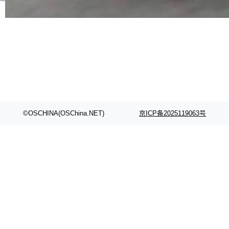
代码检索手段（如关键词匹配、目录遍历）仅能
在语法层面完成文本定位，难以触及代码的语义
内涵与结构关联，导致开发者使用代码智能体在
理解大规模代码仓时面临显著"代码仓理解"瓶
颈。 代码仓深度理解服务（以下简称" CodeBas
e深度理解服务"）是华为云码道（CodeA...
©OSCHINA(OSChina.NET)
京ICP备2025119063号