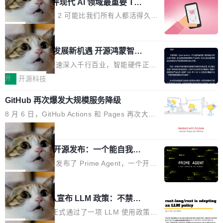
业化营销服务的需求从未如此迫切。 但市场扩容
xAI 前工程师评现代 AI 领域最重要 Top
n 这条推文引发了广泛讨论。他不是在说风凉
巧机身有效提升市面主流标准A...
3 开源项目
的同时,服务商的竞争逻辑正在改变。2026年Top
话，他是说出了一个圈内人尽皆知但很少公开捅
Flash Attention 2 可能比我们所有人都活得久。
Agency年度合辑的观察指出,“产品”这个离消费
破的事实。 Jordan 随后补充了一句软化声明：
这句话不是来自某个技术博客，而是出自 Hieu
局
者最近的载体,在整个品牌营销层面的权重显著变
「我不认为这些会议上大部分论文都在过度宣传
Pham 的一条推文。Hieu Pham 是谁？他是 xAI
高了。全域营销服务商的竞争正在从规模转向深
或造假。问题是，作为读者，如果你筛选出那些
共商智能硬件发展新机遇 开源鸿蒙智能
的早期工程师之一，在 Grok 训练基础设施团队
度,案例厚度、全域覆盖、多线协同...
硬件开发者日杭州站即将举行
看起来最令人兴奋的论文，那它们大部分都是过
工作过。近日他在 X 上发了一条帖子，列出了他
随着万物智联加速深入千行百业，智能硬件正从
度宣传的。」 这才是真正的痛点。不是所有论文
认为现代 AI 领域最重要的三个开源项目。 第一
单点设备迈向智能化、网联化、协同化发展。作
开
开源科技
都有问题，是最吸引眼球的那批论文最有问题。
个名字毫无悬念：Flash Attention 2。 Hieu 的
为面向全场景、跨终端的分布式操作系统，开源
他引用的帖子来自 Mathew Shen，一位 ICLR 2
理由很具体。FA 系列不需要解释，但 FA2 是他
GitHub 再次爆发大规模服务降级
鸿蒙通过统一技术底座和分布式能力，为不同类
026 的读者：「看了篇 ...
认为最重要的一个——复杂度恰到好处，刚好能
型智能设备的开发、连接与互联提供关键支撑，
8 月 6 日，GitHub Actions 和 Pages 再次大规
驱动你去学 CuTe，但还没被那些"邪恶的" Hopp
也为产业链企业探索产品创新与商业增长打开新
模服务降级，Actions 完全不可用超过 5 小时，
局
er++ 优化所淹没，足够容易修改和适配。 更关
的空间。 8月14日，开源鸿蒙智能硬件开发者日
webhook 停发，连自托管 runner 也因调度层故
键的是 FA2 的持久性...
（OHDD：OpenHarmony Hardware Develope
Prime Agent 开源发布：一个能自我改
障无法工作。Pages、Copilot code review、C
进的编程 Agent，ARC-AGI 3 超越人类
r Day）将在杭州启航。活动面向智能硬件产业
opilot coding agent 全部受影响。从检测到完全
Prime Intellect 发布了 Prime Agent，一个开源
专家基线
链企业和开发者，邀请行业专家与资深技术顾
恢复，大约 12 小时。 这是 2026 年 8 月的第六
的编程 Agent Harness，核心设计围绕两个抽
局
问，围绕开源鸿蒙技术能力、设备适配、芯片适
起事故，其中四起与 AI/Copilot 服务相关。 Git
象：Recursive Language Model（RLM）和 C
配、功耗与稳定性调优、兼容性测评及统一互联
Rust 项目团队宣布 LLM 政策：不禁
Hub 员工 kdaigle 在 HN 讨论中贴出了一组数
ontinual Harness。在 ARC-AGI 3 基准测试
等内容展开系统讲解和实战交流，帮助企业进一
止，但你要承认哪些代码不是你写的
据：2025 年全年 10 亿次 commit。现在，每周
上，Prime Agent + Opus 5 的组合达到了 95.
Rust 语言项目正式通过了一项 LLM 使用政策，
步了解开源鸿蒙在智能...
2.75 亿次，全年预计 140 亿次。GitHub...