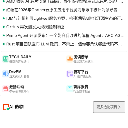
AMD 收购 AI 芯片创企 Taalas，旨在将模型权重刻进芯片以提升推理性能
红帽在2026年Gartner云原生应用平台魔力象限中被评为领导者
IBM与红帽扩展Lightwell服务方案，构建适配AI时代开源生态的可信基础设施
GitHub 再次爆发大规模服务降级
Prime Agent 开源发布：一个能自我改进的编程 Agent，ARC-AGI 3 超越人类专家基线
Rust 项目团队宣布 LLM 政策：不禁止，但你要承认哪些代码不是你写的
TECH DAILY
阅读榜单
每日内容报纸化
每周热文看这里
DevFM
智写平台
当天资讯听着看
AI 创作更轻松
激励活动
智库报告
参与活动赢源石
行业技术报告
AI 造物
更多造物项目