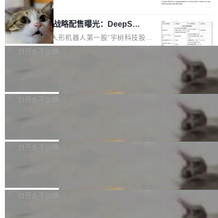
5% RHAE Best@1，超过了 ARC 报告的人类专
覆盖 rust-lang/rust 单一仓库的代码贡献。这不
局
家基线 95.4%。 不是又一个 coding agent 包装
是项目级别的官方立场，目前由五个团队采纳，
宇树科技 IPO 战略配售曝光：DeepSe
器 Prime Agent 的架构和市面上大多数 coding
但它可能是主流开源项目中关于 AI 辅助贡献最
ek 获配 93.3 万股，锁定 36 个月
agent 有本质区别。大多数 agent harness 的设
细致的一份规则。 政策的核心只有一句话：LLM
8月6日晚间，“人形机器人第一股”宇树科技股份
计是基于早期模型的能力—...
可以用来分析、提炼、审阅、建议，但不能用来
有限公司披露IPO发行价格及战略配售结果，杭
白开水不加糖
创作。 具体来说，LLM 生成的代码可以提交，
州深度求索人工智能基础技术研究有限公司（De
但必须满足五个条件：预先安排、非关键、高质
Docker 29.7.2 发布
epSeek）获配93.3399万股，按150.8元/股发行
量、充分测试、充分审查，并且必须披露。LLM
价格计算，认购金额约1.41亿元，股份锁定期为
Docker 29.7.2 现已发布，具体更新内容如下：
不得生成涉及安全性的关键变更，除非作者本身
36个月。 公告显示，本次宇树科技战略配售对
Bug fixes and enhancements 修复多次传递同
白开水不加糖
就是领域专家。即使如此，政策也"强烈不建
象主要包括长期投资机构、与公司业务具有战略
一环境变量时，docker service create和docker
议"这么做。 对于不披露的情况，审核者可以直
合作关系或长期合作愿景的大型企业、科创板保
Apache Fluss 毕业成为顶级项目
service update会发生 panic 的问题。docker/cl
接关闭 PR，无需解释。 政策作者 Jynn Ne...
荐人跟投子公司，以及公司高级管理人员和核心
i#7145 修复了 Docker Engine 29.7.0 中引入的
今年 7 月，Apache Fluss 的毕业提案在 Apach
员工参与设立的专项资产管理计划。其中，Dee
一个回归问题，该问题导致拉取镜像时会拒绝包
e 孵化器项目管理委员会（IPMC）投票中获得
白开水不加糖
pSeek作为与宇树科技具备战略合作关系的企
含绝对 hardlink 目标的镜像（此类镜像由某些镜
全票通过，随后获 Apache 软件基金会董事会批
业，获配股份数量占本次发行数量的2.31%。 除
像构建工具生成）。moby/moby#53305 修复了
马斯克 AI 百科项目 Grokipedia 被曝数
准。今天，Apache 软件基金会正式宣布 Apach
DeepSeek外，腾讯旗下上海启善投资有限公司
月未更新
Docker Engine 29.7.0 中引入的一个回归问
e Fluss 孵化毕业，成为 Apache 顶级项目（TL
埃隆·马斯克推出的AI百科项目 Grokipedia 被曝
获配9...
题，该问题可能导致在旧版 Linux 内核...
P）！这一里程碑不仅标志着 Fluss 迈入新的发
长期停止内容更新，未能实现其作为“AI版维基百
白开水不加糖
展阶段，也将进一步推动流式存储、实时湖仓与
科”替代品的目标。 据 Lawfare 最新调查，自今
AI 数据基础加速融合，为实时数据基础设施的发
Solon I18n：三种解析器，零样板代码
年4月以来，Grokipedia 页面更新功能基本停