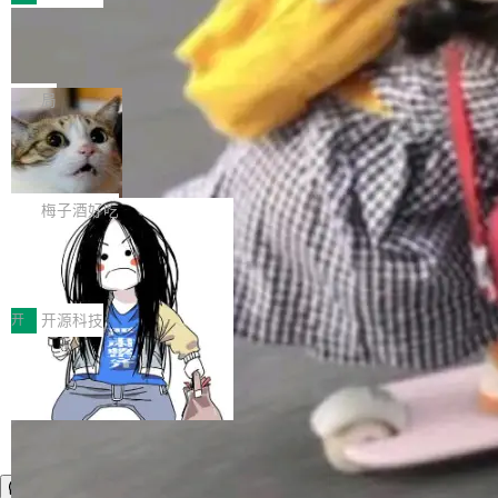
件。 腾讯网平团队在UCL-MPComm中实现了一
型或企业内部部署模型提升研发效率。但随着 AI
各领域的应用成果，覆盖技术底座、行业赋能、
个独立于业务线程的全局通信引擎（Engine），
Coding 从个人辅助工具逐步走向团队级、组织
Jeff Dean 离开 Google：一个时代的结
产品应用、支撑保障、专题等五大方向。深信服
并实...
束，一个实验室的开始
级应用，企业在规模化落地过程中，对安全性、
AI算力网关（AI创新平台）成功入选！ 随着各行
Google 员工编号 20。MapReduce 作者之一。
可控性和代码质量提出了更高要求。 首先是数据
各业的Agent走向规模化建设，算力构成形态逐
Bigtable 作者之一。TensorFlow 的作者之一。
局
安全与合规要求。对于大多数普通研发场景，公
渐丰富，用户关注的重点也在发生变化：不只是
Gemini 的架构师。Google 首席科学家。 Jeff D
有云模型能够满足快速试用和效率提升的需求。
让AI用起来，还要进一步看清混合算力时代下，
🔥 SolonCode v2026.8.4 发布：界面
ean 在 Google 工作了 27 年后，宣布离职。 他
但对于金融、能源、医疗等对数据安全要求较...
字体可调、22 种语言、记忆搜索增强
Token花在哪里、算力是否被充分利用，以及持
不是一个人走。一同离开的还有 Sanjay Ghema
打开终端就能上岗的全中文编码智能体，这一轮
续增长的AI成本该如何优化。 深信服AI算力网关
wat（Google 员工编号 23，Jeff Dean 二十多
把「看得清、用母语、记得住」三件事一次补
梅子酒好吃
正是围绕这些实际问题，从Token治理和成本治
年的编程搭档，MapReduce 和 Bigtable 的共同
齐。 SolonCode 是什么 SolonCode 是杭州无
理两个方面，让用户的每一份算力都看得清、管
作者）、Quoc Le（Google 大脑核心成员，Se
让“代码语义理解”深度释放AI Coding
耳科技研发的企业级终端编码智能体——一位全
得住、用得稳、省得下、更安全！ 一、从现在开
价值潜能：华为云码道（CodeArts）
q2Seq 和 DocAI 的共同发明人）以及 Oriol Vin
中文驱动的数字员工，自主理解需求、规划步
一、代码仓深度理解技术的作用与价值 在软件工
始，Token使用一目...
代码仓技术解析
yals（Gemini 联合负责人，AlphaSta...
骤、编写代码。不挑模型、不挑平台，curl 一行
程实践中，代码仓是企业核心知识资产的主要载
开
开源科技
装完即用。 开源地址：Gitee · GitCode · GitHu
体。企业级代码仓库通常包含数十万乃至数百万
b 安装 支持 Java 8+（8~26）、macOS / Linu
个文件，其规模远超单次模型调用可承载的上下
x / Windows / Harmony PC。 # macOS / Linu
文窗口。随着项目规模的持续扩张与代码历史的
x / Harmony PC curl -fsSL https://solon.noea
不断累积，代码仓中的模块关系、接口契约、业
r.org/solon...
务逻辑等关键信息往往分散于数十乃至数百个文
件之中，形成高度复杂的知识关联网络。传统的