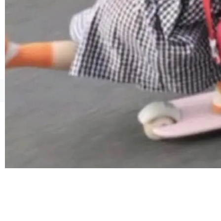
©OSCHINA(OSChina.NET)
京ICP备2025119063号