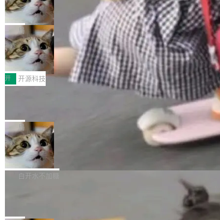
一是如何让大模型和智能体应用安全地从PoC走
ean 表示是否可切换，nullable 的默认模式、浅
Deno 团队开源 Celld，可自托管的分
做，没什么新鲜的。 但 Kenton Varda 在 Twitte
向生产，二是如何让测试团队跟得上AI应用...
布式 Durable Objects
色方案、深色方案——会产生大量无意义的组
r 上把事情说清楚了： 今天我们发布了 Cloudfla
Ryan Dahl 领导的 Deno 团队推出了最新开源项
合。方案缺了、配置冲突了、全 null 了。要知道
re OS，一个带连接器的聊天机器人，跟其他所
目 Celld，一个能在自己机器上运行 Cloudflare
局
哪些组合有效，作者说，你得靠"文档、校验、或
有科技公司做的一样。只不过，实际上它不一
Workers 和 Durable Objects 的守护进程。 设
者部落知识"。 换个写法。Rust 的 enum，两个
鲁大师7月新机性能/流畅/AI榜：vivo夺
样。这是 Sandstorm.io 的重制版，我十年前的
计思路很直接：每个对象是一个独立的 SQLite
变体：Switchable...
性能、流畅双第一，三星Galaxy Z系列
那个创业公司。不同的是，这次它构建在 Cloudf
数据库，按名称寻址，复制到你自己的 S3 兼容
2026年7月的手机市场，由于存储等硬件成本暴
新折叠缺席
lare Workers 上——我花了九年时间搭建的平台
存储库里。节点之间只通过这个存储库协调——
增，手机厂商的日子也不好过啊，新机速度明显
开
开源科技
——并且深度集成了 AI。这基本上是我十年秘密
没有控制平面，没有共识协议。每个对象自带一
放缓，因此硝烟味淡了许多。新机参数规格除开
计划的顶峰。 十年前，Ken...
Zed 推出 DeltaDB，一个记录 commit
个小型数据库，应用天然按分片构建，单个数据
高价的三星折叠（三星Galaxy Z Fold8 Ultra / Z
之间所有操作的版本控制系统
库的竞争和爆炸半径问题在设计层面就被消除
Fold8 / Z Flip8）外，其余要么是中低端机器，
Zed 编辑器团队发布了新项目——DeltaDB，一
了。 闲置的 cell 会休眠到几乎不占资源。当 cel
例如iQOO Z11i、REDMI Note 17、REDMI No
个在 git commit 之间记录每一次编辑操作的版
局
l 迁移或唤醒时，新宿主从 S3 恢复 SQLite 数据
te 17 Pro、OPPO K15，要么是vivo X300 E这
本控制系统。目前处于 Early Access 阶段。 De
库继续执行。存储库是持久化的唯一真相...
样的次旗舰。 Galaxy Z Fold8 Ultra / Z Fold8 /
SpaceXAI 单季资本开支达 183 亿美元
ltaDB 的核心思路直接写在 landing page 最显
Z Flip8三款折叠屏新机均在7月22日发布，且全
眼的位置：「Software is made between com
根据风险投资人Tomer Tunguz 博客（VC 分
部搭载骁龙8 Elite Gen5 for Galaxy，它们本该
mits」——软件是在 commit 之间写出来的。git
析）披露的最新分析与第二季度业绩报告，Spac
白开水不加糖
是7月性...
只记录了你提交的最终状态，但真正的工作过程
eXAI在上个季度的总资本支出飙升至183.7亿美
——打字、删改、试错、agent 对话——都在 co
Meta 发布终端编程 Agent“Muse Cod
元。其中，绝大部分资金被直接用于 AI 领域，
e” 和 Muse Spark 1.2 模型
mmit 之间的空隙里丢失了。 DeltaDB 要做的就
金额高达158.3亿美元，这一单项投入已经逼近
Meta 今天发布了两款 AI 产品：Muse Code，
是把这段空隙补上。 回退到任何一次编辑：Delt