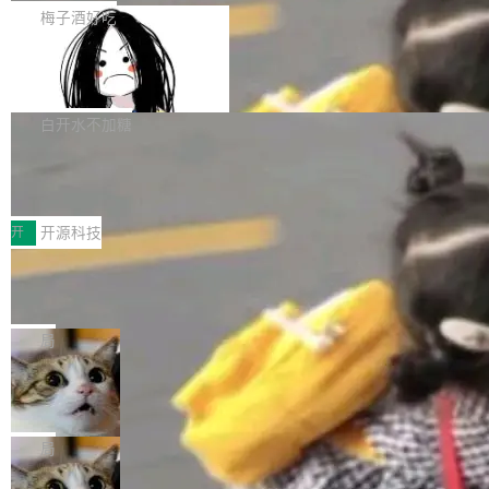
提交的编辑请求也长期处于待处理状态。 Groki
是这样的：配 MessageSource 的 Bean、写 R
梅子酒好吃
pedia 于去年底上线，定位为由人工智能生成内
eloadableResourceBundleMessageSource、
容的百科平台，被马斯克视为传统众包百科网站
Apache Doris 4.1 全面增强 Iceberg：
声明 LocaleResolver、注册 LocaleChangeInt
支持 UPDATE、MERGE INTO 与 Iceb
维基百科的替代方案。Lawfare 调查发现，无论
erceptor…五六步之后才能看到第一行翻译文
Apache Doris 4.1 要补齐的，正是缺失的那一
erg V3
热门页面还是低关注度页面，均未出现近期更
本。 Solon 换了个方式。整个 i18n 模块围绕三
半。在已有查询能力的基础上，Doris 进一步支
白开水不加糖
新，相关问题并非局限于特定领域，而是在不同
个解析器、一个注解、一个工具类展开——没有
持了 UPDATE、DELETE、MERGE INTO 等数
主题和访问量页面中普遍存在。 调查人员最初认
XML、没有拦截器注册、没有样板配置。 资源
Testin XAgent：CIO智能测试落地指南
据修改操作、完整的表结构管理与分区演进，以
为，Grokipedia可能只是限...
文件的约定 把文件放到 resources/i18n/ 下： r
及 rewrite_data_files、expire_snapshots 等日
7月30日，TiD2026质量竞争力大会在北京中关
esources/i18n/messages.properties ...
常维护操作，并完整支持 Iceberg V3 格式。
村国家自主创新示范区会议中心开幕。本届大会
开
开源科技
由中关村智联软件服务业质量创新联盟主办，以
让非法状态不可表示：一篇关于 ADT
“智构可信·质创未来——AI原生时代的质量新范
的帖子在 Reddit 火了
式”为主题，直面AI从实验室走向规模化产业落地
有一种东西，一旦用过就回不去了。Alex Fedos
的核心质量命题。会上，《2026智能研发生产力
eev 管它叫"软件设计的基石"。 他说的东西不新
局
工具选型手册》发布，Testin云测的Testin XAge
鲜——代数数据类型（ADT），尤其是和类型
nt智能测试系统入选AI测试领域代表产品。对CI
Cloudflare 开源内部企业 AI 平台 Clou
（sum type）。但他说清楚了一件事：这不是类
dflare OS
O而言，这提示了一个转变：AI测试正在从效率
型系统的学术体操，是日常编码的思维方式。 文
Cloudflare 发布了一个开源项目 Cloudflare O
工具升级为企业的质量基础设施。 CIO面对的新
章从一个简单的例子切入。一个网站的深色主题
S。如果你只看官方博客，你会觉得这是又一
局
现实 过去两年，CIO们的焦虑清单上多了两项：
设置，如果用布尔值 + 可空字段来表示——bool
个"AI 知识库 + 聊天机器人"——每个大厂都在