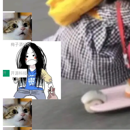
产品应用、支撑保障、专题等五大方向。深信服
并实...
束，一个实验室的开始
级应用，企业在规模化落地过程中，对安全性、
AI算力网关（AI创新平台）成功入选！ 随着各行
Google 员工编号 20。MapReduce 作者之一。
可控性和代码质量提出了更高要求。 首先是数据
各业的Agent走向规模化建设，算力构成形态逐
Bigtable 作者之一。TensorFlow 的作者之一。
局
安全与合规要求。对于大多数普通研发场景，公
渐丰富，用户关注的重点也在发生变化：不只是
Gemini 的架构师。Google 首席科学家。 Jeff D
有云模型能够满足快速试用和效率提升的需求。
🔥 SolonCode v2026.8.4 发布：界面
让AI用起来，还要进一步看清混合算力时代下，
ean 在 Google 工作了 27 年后，宣布离职。 他
但对于金融、能源、医疗等对数据安全要求较...
字体可调、22 种语言、记忆搜索增强
Token花在哪里、算力是否被充分利用，以及持
不是一个人走。一同离开的还有 Sanjay Ghema
打开终端就能上岗的全中文编码智能体，这一轮
续增长的AI成本该如何优化。 深信服AI算力网关
wat（Google 员工编号 23，Jeff Dean 二十多
把「看得清、用母语、记得住」三件事一次补
梅子酒好吃
正是围绕这些实际问题，从Token治理和成本治
年的编程搭档，MapReduce 和 Bigtable 的共同
齐。 SolonCode 是什么 SolonCode 是杭州无
理两个方面，让用户的每一份算力都看得清、管
作者）、Quoc Le（Google 大脑核心成员，Se
让“代码语义理解”深度释放AI Coding
耳科技研发的企业级终端编码智能体——一位全
得住、用得稳、省得下、更安全！ 一、从现在开
价值潜能：华为云码道（CodeArts）
q2Seq 和 DocAI 的共同发明人）以及 Oriol Vin
中文驱动的数字员工，自主理解需求、规划步
一、代码仓深度理解技术的作用与价值 在软件工
始，Token使用一目...
代码仓技术解析
yals（Gemini 联合负责人，AlphaSta...
骤、编写代码。不挑模型、不挑平台，curl 一行
程实践中，代码仓是企业核心知识资产的主要载
开
开源科技
装完即用。 开源地址：Gitee · GitCode · GitHu
体。企业级代码仓库通常包含数十万乃至数百万
b 安装 支持 Java 8+（8~26）、macOS / Linu
一条“删库”命令跑 17 小时，算法工程
个文件，其规模远超单次模型调用可承载的上下
师删光 89TB 数据只为干私活
x / Windows / Harmony PC。 # macOS / Linu
文窗口。随着项目规模的持续扩张与代码历史的
最高人民检察院8月4日公布了一起案件：北京一
x / Harmony PC curl -fsSL https://solon.noea
不断累积，代码仓中的模块关系、接口契约、业
名90后算法工程师王某，为了给自己接的私活腾
局
r.org/solon...
务逻辑等关键信息往往分散于数十乃至数百个文
服务器空间，删光了公司AI游戏部门的全部核心
件之中，形成高度复杂的知识关联网络。传统的
Cloudflare 分享推理优化实践：KV ca
数据。 王某2024年1月入职东城区某科技公司AI
che 量化 + 权重压缩，吞吐量提升 4
代码检索手段（如关键词匹配、目录遍历）仅能
短剧部门，有互联网大厂背景。在公司内部架构
Kimi 和 GLM 是当前最强的大模型系列之一，但
1%，成本降 30%
在语法层面完成文本定位，难以触及代码的语义
调整期间，部门三次通知全员将数据从A集群迁
它们有一个共同的问题：太吃显存了。月之暗面