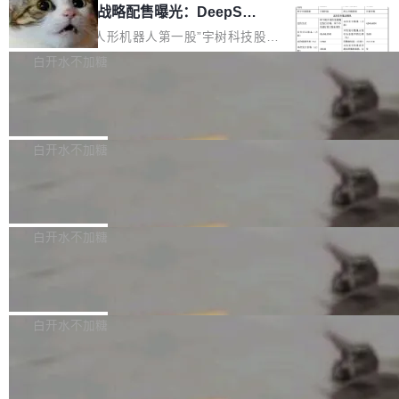
器 Prime Agent 的架构和市面上大多数 coding
宇树科技 IPO 战略配售曝光：DeepSe
但它可能是主流开源项目中关于 AI 辅助贡献最
ek 获配 93.3 万股，锁定 36 个月
agent 有本质区别。大多数 agent harness 的设
细致的一份规则。 政策的核心只有一句话：LLM
8月6日晚间，“人形机器人第一股”宇树科技股份
计是基于早期模型的能力—...
可以用来分析、提炼、审阅、建议，但不能用来
有限公司披露IPO发行价格及战略配售结果，杭
白开水不加糖
创作。 具体来说，LLM 生成的代码可以提交，
州深度求索人工智能基础技术研究有限公司（De
但必须满足五个条件：预先安排、非关键、高质
Docker 29.7.2 发布
epSeek）获配93.3399万股，按150.8元/股发行
量、充分测试、充分审查，并且必须披露。LLM
价格计算，认购金额约1.41亿元，股份锁定期为
Docker 29.7.2 现已发布，具体更新内容如下：
不得生成涉及安全性的关键变更，除非作者本身
36个月。 公告显示，本次宇树科技战略配售对
Bug fixes and enhancements 修复多次传递同
白开水不加糖
就是领域专家。即使如此，政策也"强烈不建
象主要包括长期投资机构、与公司业务具有战略
一环境变量时，docker service create和docker
议"这么做。 对于不披露的情况，审核者可以直
Apache Fluss 毕业成为顶级项目
合作关系或长期合作愿景的大型企业、科创板保
service update会发生 panic 的问题。docker/cl
接关闭 PR，无需解释。 政策作者 Jynn Ne...
荐人跟投子公司，以及公司高级管理人员和核心
i#7145 修复了 Docker Engine 29.7.0 中引入的
今年 7 月，Apache Fluss 的毕业提案在 Apach
员工参与设立的专项资产管理计划。其中，Dee
一个回归问题，该问题导致拉取镜像时会拒绝包
e 孵化器项目管理委员会（IPMC）投票中获得
白开水不加糖
pSeek作为与宇树科技具备战略合作关系的企
含绝对 hardlink 目标的镜像（此类镜像由某些镜
全票通过，随后获 Apache 软件基金会董事会批
业，获配股份数量占本次发行数量的2.31%。 除
马斯克 AI 百科项目 Grokipedia 被曝数
像构建工具生成）。moby/moby#53305 修复了
准。今天，Apache 软件基金会正式宣布 Apach
DeepSeek外，腾讯旗下上海启善投资有限公司
月未更新
Docker Engine 29.7.0 中引入的一个回归问
e Fluss 孵化毕业，成为 Apache 顶级项目（TL
埃隆·马斯克推出的AI百科项目 Grokipedia 被曝
获配9...
题，该问题可能导致在旧版 Linux 内核...
P）！这一里程碑不仅标志着 Fluss 迈入新的发
长期停止内容更新，未能实现其作为“AI版维基百
白开水不加糖
展阶段，也将进一步推动流式存储、实时湖仓与
科”替代品的目标。 据 Lawfare 最新调查，自今
AI 数据基础加速融合，为实时数据基础设施的发
Solon I18n：三种解析器，零样板代码
年4月以来，Grokipedia 页面更新功能基本停
展开启新的篇章。
滞，过去三个月内没有任何条目完成更新，用户
如果你在 Spring Boot 里做过国际化，流程大概