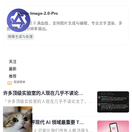
Qwen-Image-2.0-Pro
Qwen-Image-2.0 满血版，支持图片生成与编辑、专业文字渲染、多
图参考和高分辨率输出。
图像生成与处理
关注
最新
推荐
阅读榜单
许多顶级实验室的人现在几乎不读论文
了
「许多顶级实验室的人现在几乎不读论文了，而
且他们认为 ICLR/ICML/NeurIPS 充斥着大量过
局
度宣传和欺诈。」 OpenAI 研究员 Keller Jorda
xAI 前工程师评现代 AI 领域最重要 Top
n 这条推文引发了广泛讨论。他不是在说风凉
3 开源项目
话，他是说出了一个圈内人尽皆知但很少公开捅
Flash Attention 2 可能比我们所有人都活得久。