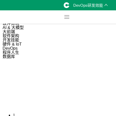
DevOps研发效能
综合
开源资讯
软件资讯
AI & 大模型
大前端
软件架构
开发技能
硬件 & IoT
DevOps
程序人生
数据库
1