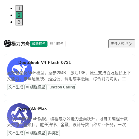
1
2
3
模力方舟
最新模型
热门模型
更多大模型
DeepSeek-V4-Flash-0731
高效轻量化MoE模型，总参284B，激活13B，原生支持百万超长上下
文能力。推理速度快、延迟低、调用成本低廉，综合能力均衡，主打
高并发、轻量化任务，适合日常对话、内容创作、基础 RAG、批量
文本生成
AI 编程模型
Function Calling
文案处理等普惠刚需场景。
Qwen3.8-Max
2.4万亿参数MoE旗舰，编程与办公能力全面跃升，可自主编程十数
天交付完整项目。胜任法律、金融、设计等数百种专业任务，一次对
话端到端交付生产级成果。原生视觉理解贯穿规划、执行与验证全流
文本生成
AI 编程模型
多模态
程，支持超长文档与长视频的深度语义解析。长程任务中自主规划与