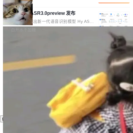
局
内涵与结构关联，导致开发者使用代码智能体在
移到B集群，王某都回复了"收到"。 他没有迁移
的 Kimi K 系列和智谱的 GLM 都是长上下文、M
理解大规模代码仓时面临显著"代码仓理解"瓶
数据。2024年9月3日下午4点，他使用此前登录
腾讯混元 Hy ASR3.0preview 发布
oE 架构的大模型，好用到让人上瘾，但 GPU 显
颈。 代码仓深度理解服务（以下简称" CodeBas
的账号密码进入A集群，输入了一条被程序员圈
存永远不够用。 Cloudflare 的 Workers AI 团队
腾讯混元正式推出新一代语音识别模型 Hy ASR
e深度理解服务"）是华为云码道（CodeA...
称为"删库跑路"的命令——最高管理员权限、无
一直在跑这些模型的推理。他们在官方博客上发
3.0preview。基于最新一代大语言模型 Hy3 的
白开水不加糖
需确认、强制递归删除。17个小时后，运维人员
了一篇技术文章，详细拆解了三种让大模型在 G
语言理解能力，以及融合了高精度语音识别与深
发现异常并中止进程时，89TB数据已经没了。
PU 上跑得更省、更快的技术手段——KV cache
度语义理解能力，实现了语音识别能力的全面升
删掉的是AI游戏部门的全部开发文件，包括公司
量化、模型权重压缩、以及共享 KV cache 的完
级。 根据介绍，Hy ASR3.0preview 目标在于：
自研的多个文生3D和...
整性保护。效果是：吞吐量提升 41%，每 token
让语音识别不再只是听清，而是真正听懂。通过
成本降低 30%，精度不变。 FP8 省的不仅是显
先理解你的语境和意图，再把准确的文字直接给
存 KV cache 是推理时最吃显...
到你。从“逐字转写、单点优化”演进为“理解语
境、兼容场景、一键直出”。 Hy ASR 3.0 previe
w 不要求标准普通话，方言识别覆盖粤语、吴语
等 10 大方言片区和 20 余个二级小片区。在开
源评测集中，Hy ASR 3.0 preview 在多语种的
WER（...