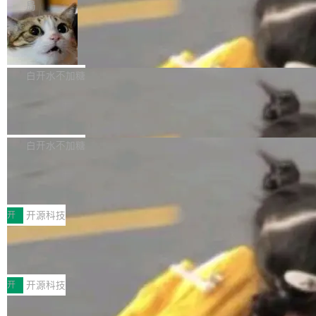
微软同期总资本开支的四成。 与亚马逊、Alpha
一个在终端里运行的编程 agent；Muse Spark
局
aDB 捕获 commit 之间的每一次操作，...
bet、微软以及 Meta 等传统科技巨头相比，Spa
1.2，驱动这个 agent 的新模型。一句话概括：
ceXAI的资金消耗速度尤为引人瞩目。然而，支
美团开源 LoHoSearch，用知识图谱校
你可以用 curl -fsSL https://dev.meta.ai/install.
准 AI 能力认知
撑庞大支出的资金来源却呈现出截然不同的面
sh | bash 安装一个能在大项目里自动规划、写
机器出题的前提，是让机器拥有全局视野。整个
貌。数据显示，微软和 Meta 主要依托充沛的经
代码、验证结果的 AI 终端工具。 据介绍，Muse
构建流程可以分为四个环节：建图 → 控制难度
白开水不加糖
营现金流来覆盖资本开支，其资本支出覆盖率分
Code 是 Meta 的编程 agent 产品。它和市场上
→ 质量把关 → 数据概览。
别达到155% 和106%;而SpaceXAI的经营现金
已有的终端编程 agent 在设计理念上有几个明显
腾讯开源 UCL-MPComm 通信库
流仅能覆盖资本开支的12...
的差异点。 异步后台 agent：Muse Code 有一
腾讯网平团队宣布开源了 UCL-MPComm 通信
个主 agent 循环，外加一组后台 agent。这些后
库，并将作为transport接入Mooncake TENT。
白开水不加糖
台 agent...
该通信库针对AI Memory池化场景的数据传输需
CoStrict入选工信部2025人工智能应用
求进行了深度优化，能够实现数据中心内大规模
典型案例
计算节点间多种内存类型的高性能通信。 UCL-
近日，工信部科技司公示《2025人工智能应用典
MPComm将作为一种传输引擎接入Mooncake T
型案例入选名单》，深信服“面向企业研发场景的
开
开源科技
ENT，实现零拷贝传输性能提升30%、非零拷贝
开源 AI 编程平台 CoStrict 应用”凭借卓越的技术
传输性能最高提升5倍。UCL-MPComm底层基
深信服AI算力网关入选工信部人工智能
创新与落地成效成功入选。 全链路私有化部署，
应用典型案例！
于自研UCL-Engine通信引擎，后续腾讯网平将
助力企业AI研发安全落地 当前，越来越多企业已
前不久，工业和信息化部正式发布《2025年人工
持续开源更多基于UCL-Engine的高性能通信组
经开始引入 AI Coding 工具，通过调用公有云模
智能应用典型案例名单》，集中展示人工智能在
开
开源科技
件。 腾讯网平团队在UCL-MPComm中实现了一
型或企业内部部署模型提升研发效率。但随着 AI
各领域的应用成果，覆盖技术底座、行业赋能、
个独立于业务线程的全局通信引擎（Engine），
Jeff Dean 离开 Google：一个时代的结
Coding 从个人辅助工具逐步走向团队级、组织