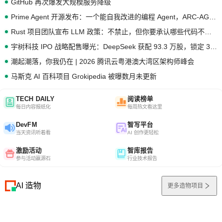
GitHub 再次爆发大规模服务降级
Prime Agent 开源发布：一个能自我改进的编程 Agent，ARC-AGI 3 超越人类专家基线
Rust 项目团队宣布 LLM 政策：不禁止，但你要承认哪些代码不是你写的
宇树科技 IPO 战略配售曝光：DeepSeek 获配 93.3 万股，锁定 36 个月
潮起潮落，你我仍在 | 2026 腾讯云粤港澳大湾区架构师峰会
马斯克 AI 百科项目 Grokipedia 被曝数月未更新
TECH DAILY
阅读榜单
每日内容报纸化
每周热文看这里
DevFM
智写平台
当天资讯听着看
AI 创作更轻松
激励活动
智库报告
参与活动赢源石
行业技术报告
AI 造物
更多造物项目