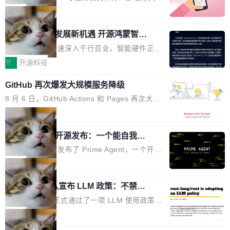
破的事实。 Jordan 随后补充了一句软化声明：
这句话不是来自某个技术博客，而是出自 Hieu
局
「我不认为这些会议上大部分论文都在过度宣传
Pham 的一条推文。Hieu Pham 是谁？他是 xAI
或造假。问题是，作为读者，如果你筛选出那些
共商智能硬件发展新机遇 开源鸿蒙智能
的早期工程师之一，在 Grok 训练基础设施团队
硬件开发者日杭州站即将举行
看起来最令人兴奋的论文，那它们大部分都是过
工作过。近日他在 X 上发了一条帖子，列出了他
随着万物智联加速深入千行百业，智能硬件正从
度宣传的。」 这才是真正的痛点。不是所有论文
认为现代 AI 领域最重要的三个开源项目。 第一
单点设备迈向智能化、网联化、协同化发展。作
开
开源科技
都有问题，是最吸引眼球的那批论文最有问题。
个名字毫无悬念：Flash Attention 2。 Hieu 的
为面向全场景、跨终端的分布式操作系统，开源
他引用的帖子来自 Mathew Shen，一位 ICLR 2
理由很具体。FA 系列不需要解释，但 FA2 是他
GitHub 再次爆发大规模服务降级
鸿蒙通过统一技术底座和分布式能力，为不同类
026 的读者：「看了篇 ...
认为最重要的一个——复杂度恰到好处，刚好能
型智能设备的开发、连接与互联提供关键支撑，
8 月 6 日，GitHub Actions 和 Pages 再次大规
驱动你去学 CuTe，但还没被那些"邪恶的" Hopp
也为产业链企业探索产品创新与商业增长打开新
模服务降级，Actions 完全不可用超过 5 小时，
局
er++ 优化所淹没，足够容易修改和适配。 更关
的空间。 8月14日，开源鸿蒙智能硬件开发者日
webhook 停发，连自托管 runner 也因调度层故
键的是 FA2 的持久性...
（OHDD：OpenHarmony Hardware Develope
Prime Agent 开源发布：一个能自我改
障无法工作。Pages、Copilot code review、C
进的编程 Agent，ARC-AGI 3 超越人类
r Day）将在杭州启航。活动面向智能硬件产业
opilot coding agent 全部受影响。从检测到完全
Prime Intellect 发布了 Prime Agent，一个开源
专家基线
链企业和开发者，邀请行业专家与资深技术顾
恢复，大约 12 小时。 这是 2026 年 8 月的第六
的编程 Agent Harness，核心设计围绕两个抽
局
问，围绕开源鸿蒙技术能力、设备适配、芯片适
起事故，其中四起与 AI/Copilot 服务相关。 Git
象：Recursive Language Model（RLM）和 C
配、功耗与稳定性调优、兼容性测评及统一互联
Hub 员工 kdaigle 在 HN 讨论中贴出了一组数
Rust 项目团队宣布 LLM 政策：不禁
ontinual Harness。在 ARC-AGI 3 基准测试
等内容展开系统讲解和实战交流，帮助企业进一
止，但你要承认哪些代码不是你写的
据：2025 年全年 10 亿次 commit。现在，每周
上，Prime Agent + Opus 5 的组合达到了 95.
Rust 语言项目正式通过了一项 LLM 使用政策，
步了解开源鸿蒙在智能...
2.75 亿次，全年预计 140 亿次。GitHub...
5% RHAE Best@1，超过了 ARC 报告的人类专
覆盖 rust-lang/rust 单一仓库的代码贡献。这不
局
家基线 95.4%。 不是又一个 coding agent 包装
是项目级别的官方立场，目前由五个团队采纳，