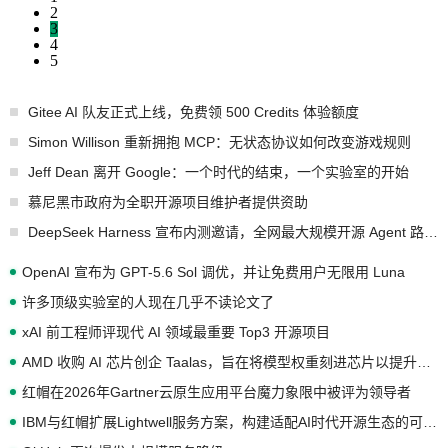
2
3
4
5
Gitee AI 队友正式上线，免费领 500 Credits 体验额度
Simon Willison 重新拥抱 MCP：无状态协议如何改变游戏规则
Jeff Dean 离开 Google：一个时代的结束，一个实验室的开始
慕尼黑市政府为全职开源项目维护者提供资助
DeepSeek Harness 宣布内测邀请，全网最大规模开源 Agent 路演现场诞生
OpenAI 宣布为 GPT-5.6 Sol 调优，并让免费用户无限用 Luna
许多顶级实验室的人现在几乎不读论文了
xAI 前工程师评现代 AI 领域最重要 Top3 开源项目
AMD 收购 AI 芯片创企 Taalas，旨在将模型权重刻进芯片以提升推理性能
红帽在2026年Gartner云原生应用平台魔力象限中被评为领导者
IBM与红帽扩展Lightwell服务方案，构建适配AI时代开源生态的可信基础设施