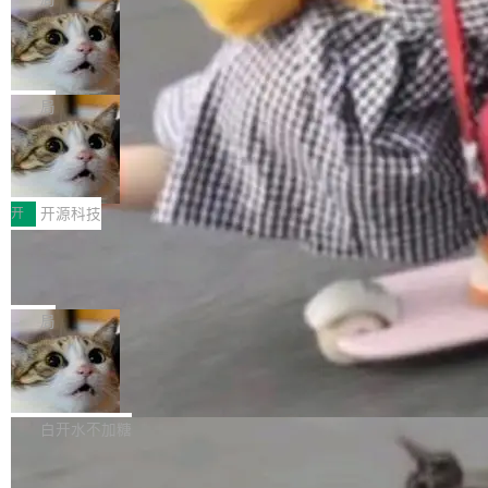
现实 过去两年，CIO们的焦虑清单上多了两项：
设置，如果用布尔值 + 可空字段来表示——bool
个"AI 知识库 + 聊天机器人"——每个大厂都在
一是如何让大模型和智能体应用安全地从PoC走
ean 表示是否可切换，nullable 的默认模式、浅
Deno 团队开源 Celld，可自托管的分
做，没什么新鲜的。 但 Kenton Varda 在 Twitte
向生产，二是如何让测试团队跟得上AI应用...
布式 Durable Objects
色方案、深色方案——会产生大量无意义的组
r 上把事情说清楚了： 今天我们发布了 Cloudfla
Ryan Dahl 领导的 Deno 团队推出了最新开源项
合。方案缺了、配置冲突了、全 null 了。要知道
re OS，一个带连接器的聊天机器人，跟其他所
目 Celld，一个能在自己机器上运行 Cloudflare
局
哪些组合有效，作者说，你得靠"文档、校验、或
有科技公司做的一样。只不过，实际上它不一
Workers 和 Durable Objects 的守护进程。 设
者部落知识"。 换个写法。Rust 的 enum，两个
样。这是 Sandstorm.io 的重制版，我十年前的
鲁大师7月新机性能/流畅/AI榜：vivo夺
计思路很直接：每个对象是一个独立的 SQLite
变体：Switchable...
性能、流畅双第一，三星Galaxy Z系列
那个创业公司。不同的是，这次它构建在 Cloudf
数据库，按名称寻址，复制到你自己的 S3 兼容
2026年7月的手机市场，由于存储等硬件成本暴
新折叠缺席
lare Workers 上——我花了九年时间搭建的平台
存储库里。节点之间只通过这个存储库协调——
增，手机厂商的日子也不好过啊，新机速度明显
开
开源科技
——并且深度集成了 AI。这基本上是我十年秘密
没有控制平面，没有共识协议。每个对象自带一
放缓，因此硝烟味淡了许多。新机参数规格除开
计划的顶峰。 十年前，Ken...
个小型数据库，应用天然按分片构建，单个数据
Zed 推出 DeltaDB，一个记录 commit
高价的三星折叠（三星Galaxy Z Fold8 Ultra / Z
之间所有操作的版本控制系统
库的竞争和爆炸半径问题在设计层面就被消除
Fold8 / Z Flip8）外，其余要么是中低端机器，
Zed 编辑器团队发布了新项目——DeltaDB，一
了。 闲置的 cell 会休眠到几乎不占资源。当 cel
例如iQOO Z11i、REDMI Note 17、REDMI No
个在 git commit 之间记录每一次编辑操作的版
局
l 迁移或唤醒时，新宿主从 S3 恢复 SQLite 数据
te 17 Pro、OPPO K15，要么是vivo X300 E这
本控制系统。目前处于 Early Access 阶段。 De
库继续执行。存储库是持久化的唯一真相...
样的次旗舰。 Galaxy Z Fold8 Ultra / Z Fold8 /
SpaceXAI 单季资本开支达 183 亿美元
ltaDB 的核心思路直接写在 landing page 最显
Z Flip8三款折叠屏新机均在7月22日发布，且全
眼的位置：「Software is made between com
根据风险投资人Tomer Tunguz 博客（VC 分
部搭载骁龙8 Elite Gen5 for Galaxy，它们本该
mits」——软件是在 commit 之间写出来的。git
析）披露的最新分析与第二季度业绩报告，Spac
白开水不加糖
是7月性...
只记录了你提交的最终状态，但真正的工作过程
eXAI在上个季度的总资本支出飙升至183.7亿美
——打字、删改、试错、agent 对话——都在 co
Meta 发布终端编程 Agent“Muse Cod
元。其中，绝大部分资金被直接用于 AI 领域，