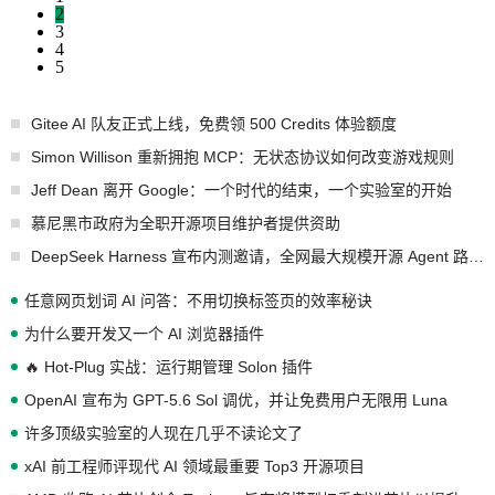
2
3
4
5
Gitee AI 队友正式上线，免费领 500 Credits 体验额度
Simon Willison 重新拥抱 MCP：无状态协议如何改变游戏规则
Jeff Dean 离开 Google：一个时代的结束，一个实验室的开始
慕尼黑市政府为全职开源项目维护者提供资助
DeepSeek Harness 宣布内测邀请，全网最大规模开源 Agent 路演现场诞生
任意网页划词 AI 问答：不用切换标签页的效率秘诀
为什么要开发又一个 AI 浏览器插件
🔥 Hot-Plug 实战：运行期管理 Solon 插件
OpenAI 宣布为 GPT-5.6 Sol 调优，并让免费用户无限用 Luna
许多顶级实验室的人现在几乎不读论文了
xAI 前工程师评现代 AI 领域最重要 Top3 开源项目