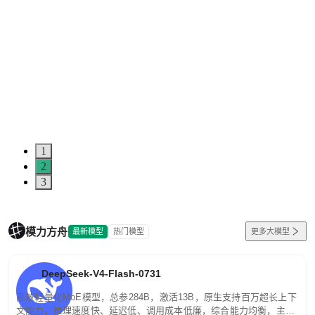
1
2
3
模力方舟
最新模型
热门模型
更多大模型
DeepSeek-V4-Flash-0731
高效轻量化MoE模型，总参284B，激活13B，原生支持百万超长上下
文能力。推理速度快、延迟低、调用成本低廉，综合能力均衡，主打