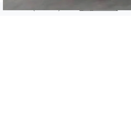
代码检索手段（如关键词匹配、目录遍历）仅能
在语法层面完成文本定位，难以触及代码的语义
©OSCHINA(OSChina.NET)
京ICP备2025119063号
内涵与结构关联，导致开发者使用代码智能体在
理解大规模代码仓时面临显著"代码仓理解"瓶
颈。 代码仓深度理解服务（以下简称" CodeBas
e深度理解服务"）是华为云码道（CodeA...