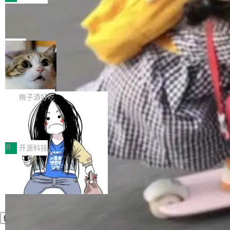
件。 腾讯网平团队在UCL-MPComm中实现了一
型或企业内部部署模型提升研发效率。但随着 AI
各领域的应用成果，覆盖技术底座、行业赋能、
个独立于业务线程的全局通信引擎（Engine），
Coding 从个人辅助工具逐步走向团队级、组织
Jeff Dean 离开 Google：一个时代的结
产品应用、支撑保障、专题等五大方向。深信服
并实...
束，一个实验室的开始
级应用，企业在规模化落地过程中，对安全性、
AI算力网关（AI创新平台）成功入选！ 随着各行
Google 员工编号 20。MapReduce 作者之一。
可控性和代码质量提出了更高要求。 首先是数据
各业的Agent走向规模化建设，算力构成形态逐
Bigtable 作者之一。TensorFlow 的作者之一。
局
安全与合规要求。对于大多数普通研发场景，公
渐丰富，用户关注的重点也在发生变化：不只是
Gemini 的架构师。Google 首席科学家。 Jeff D
有云模型能够满足快速试用和效率提升的需求。
让AI用起来，还要进一步看清混合算力时代下，
🔥 SolonCode v2026.8.4 发布：界面
ean 在 Google 工作了 27 年后，宣布离职。 他
但对于金融、能源、医疗等对数据安全要求较...
字体可调、22 种语言、记忆搜索增强
Token花在哪里、算力是否被充分利用，以及持
不是一个人走。一同离开的还有 Sanjay Ghema
打开终端就能上岗的全中文编码智能体，这一轮
续增长的AI成本该如何优化。 深信服AI算力网关
wat（Google 员工编号 23，Jeff Dean 二十多
把「看得清、用母语、记得住」三件事一次补
梅子酒好吃
正是围绕这些实际问题，从Token治理和成本治
年的编程搭档，MapReduce 和 Bigtable 的共同
齐。 SolonCode 是什么 SolonCode 是杭州无
理两个方面，让用户的每一份算力都看得清、管
作者）、Quoc Le（Google 大脑核心成员，Se
让“代码语义理解”深度释放AI Coding
耳科技研发的企业级终端编码智能体——一位全
得住、用得稳、省得下、更安全！ 一、从现在开
价值潜能：华为云码道（CodeArts）
q2Seq 和 DocAI 的共同发明人）以及 Oriol Vin
中文驱动的数字员工，自主理解需求、规划步
一、代码仓深度理解技术的作用与价值 在软件工
始，Token使用一目...
代码仓技术解析
yals（Gemini 联合负责人，AlphaSta...
骤、编写代码。不挑模型、不挑平台，curl 一行
程实践中，代码仓是企业核心知识资产的主要载
开
开源科技
装完即用。 开源地址：Gitee · GitCode · GitHu
体。企业级代码仓库通常包含数十万乃至数百万
b 安装 支持 Java 8+（8~26）、macOS / Linu
个文件，其规模远超单次模型调用可承载的上下
x / Windows / Harmony PC。 # macOS / Linu
文窗口。随着项目规模的持续扩张与代码历史的
x / Harmony PC curl -fsSL https://solon.noea
不断累积，代码仓中的模块关系、接口契约、业
r.org/solon...
务逻辑等关键信息往往分散于数十乃至数百个文
件之中，形成高度复杂的知识关联网络。传统的