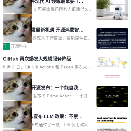
业化营销服务的需求从未如此迫切。 但市场扩容
xAI 前工程师评现代 AI 领域最重要 Top
n 这条推文引发了广泛讨论。他不是在说风凉
巧机身有效提升市面主流标准A...
3 开源项目
的同时,服务商的竞争逻辑正在改变。2026年Top
话，他是说出了一个圈内人尽皆知但很少公开捅
Flash Attention 2 可能比我们所有人都活得久。
Agency年度合辑的观察指出,“产品”这个离消费
破的事实。 Jordan 随后补充了一句软化声明：
这句话不是来自某个技术博客，而是出自 Hieu
局
者最近的载体,在整个品牌营销层面的权重显著变
「我不认为这些会议上大部分论文都在过度宣传
Pham 的一条推文。Hieu Pham 是谁？他是 xAI
高了。全域营销服务商的竞争正在从规模转向深
或造假。问题是，作为读者，如果你筛选出那些
共商智能硬件发展新机遇 开源鸿蒙智能
的早期工程师之一，在 Grok 训练基础设施团队
度,案例厚度、全域覆盖、多线协同...
硬件开发者日杭州站即将举行
看起来最令人兴奋的论文，那它们大部分都是过
工作过。近日他在 X 上发了一条帖子，列出了他
随着万物智联加速深入千行百业，智能硬件正从
度宣传的。」 这才是真正的痛点。不是所有论文
认为现代 AI 领域最重要的三个开源项目。 第一
单点设备迈向智能化、网联化、协同化发展。作
开
开源科技
都有问题，是最吸引眼球的那批论文最有问题。
个名字毫无悬念：Flash Attention 2。 Hieu 的
为面向全场景、跨终端的分布式操作系统，开源
他引用的帖子来自 Mathew Shen，一位 ICLR 2
理由很具体。FA 系列不需要解释，但 FA2 是他
GitHub 再次爆发大规模服务降级
鸿蒙通过统一技术底座和分布式能力，为不同类
026 的读者：「看了篇 ...
认为最重要的一个——复杂度恰到好处，刚好能
型智能设备的开发、连接与互联提供关键支撑，
8 月 6 日，GitHub Actions 和 Pages 再次大规
驱动你去学 CuTe，但还没被那些"邪恶的" Hopp
也为产业链企业探索产品创新与商业增长打开新
模服务降级，Actions 完全不可用超过 5 小时，
局
er++ 优化所淹没，足够容易修改和适配。 更关
的空间。 8月14日，开源鸿蒙智能硬件开发者日
webhook 停发，连自托管 runner 也因调度层故
键的是 FA2 的持久性...
（OHDD：OpenHarmony Hardware Develope
Prime Agent 开源发布：一个能自我改
障无法工作。Pages、Copilot code review、C
进的编程 Agent，ARC-AGI 3 超越人类
r Day）将在杭州启航。活动面向智能硬件产业
opilot coding agent 全部受影响。从检测到完全
Prime Intellect 发布了 Prime Agent，一个开源
专家基线
链企业和开发者，邀请行业专家与资深技术顾
恢复，大约 12 小时。 这是 2026 年 8 月的第六
的编程 Agent Harness，核心设计围绕两个抽
局
问，围绕开源鸿蒙技术能力、设备适配、芯片适
起事故，其中四起与 AI/Copilot 服务相关。 Git
象：Recursive Language Model（RLM）和 C
配、功耗与稳定性调优、兼容性测评及统一互联
Rust 项目团队宣布 LLM 政策：不禁
Hub 员工 kdaigle 在 HN 讨论中贴出了一组数
ontinual Harness。在 ARC-AGI 3 基准测试
等内容展开系统讲解和实战交流，帮助企业进一
止，但你要承认哪些代码不是你写的
据：2025 年全年 10 亿次 commit。现在，每周
上，Prime Agent + Opus 5 的组合达到了 95.
Rust 语言项目正式通过了一项 LLM 使用政策，
步了解开源鸿蒙在智能...
2.75 亿次，全年预计 140 亿次。GitHub...