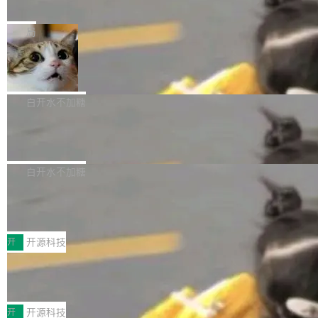
e” 和 Muse Spark 1.2 模型
mmit 之间的空隙里丢失了。 DeltaDB 要做的就
金额高达158.3亿美元，这一单项投入已经逼近
Meta 今天发布了两款 AI 产品：Muse Code，
是把这段空隙补上。 回退到任何一次编辑：Delt
微软同期总资本开支的四成。 与亚马逊、Alpha
一个在终端里运行的编程 agent；Muse Spark
局
aDB 捕获 commit 之间的每一次操作，...
bet、微软以及 Meta 等传统科技巨头相比，Spa
1.2，驱动这个 agent 的新模型。一句话概括：
ceXAI的资金消耗速度尤为引人瞩目。然而，支
美团开源 LoHoSearch，用知识图谱校
你可以用 curl -fsSL https://dev.meta.ai/install.
准 AI 能力认知
撑庞大支出的资金来源却呈现出截然不同的面
sh | bash 安装一个能在大项目里自动规划、写
机器出题的前提，是让机器拥有全局视野。整个
貌。数据显示，微软和 Meta 主要依托充沛的经
代码、验证结果的 AI 终端工具。 据介绍，Muse
构建流程可以分为四个环节：建图 → 控制难度
白开水不加糖
营现金流来覆盖资本开支，其资本支出覆盖率分
Code 是 Meta 的编程 agent 产品。它和市场上
→ 质量把关 → 数据概览。
别达到155% 和106%;而SpaceXAI的经营现金
腾讯开源 UCL-MPComm 通信库
已有的终端编程 agent 在设计理念上有几个明显
流仅能覆盖资本开支的12...
的差异点。 异步后台 agent：Muse Code 有一
腾讯网平团队宣布开源了 UCL-MPComm 通信
个主 agent 循环，外加一组后台 agent。这些后
库，并将作为transport接入Mooncake TENT。
白开水不加糖
台 agent...
该通信库针对AI Memory池化场景的数据传输需
CoStrict入选工信部2025人工智能应用
求进行了深度优化，能够实现数据中心内大规模
典型案例
计算节点间多种内存类型的高性能通信。 UCL-
近日，工信部科技司公示《2025人工智能应用典
MPComm将作为一种传输引擎接入Mooncake T
型案例入选名单》，深信服“面向企业研发场景的
开
开源科技
ENT，实现零拷贝传输性能提升30%、非零拷贝
开源 AI 编程平台 CoStrict 应用”凭借卓越的技术
传输性能最高提升5倍。UCL-MPComm底层基
深信服AI算力网关入选工信部人工智能
创新与落地成效成功入选。 全链路私有化部署，
应用典型案例！
于自研UCL-Engine通信引擎，后续腾讯网平将
助力企业AI研发安全落地 当前，越来越多企业已
前不久，工业和信息化部正式发布《2025年人工
持续开源更多基于UCL-Engine的高性能通信组
经开始引入 AI Coding 工具，通过调用公有云模
智能应用典型案例名单》，集中展示人工智能在
开
开源科技