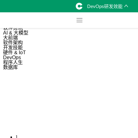
DevOps研发效能
综合
开源资讯
软件资讯
AI & 大模型
大前端
软件架构
开发技能
硬件 & IoT
DevOps
程序人生
数据库
1