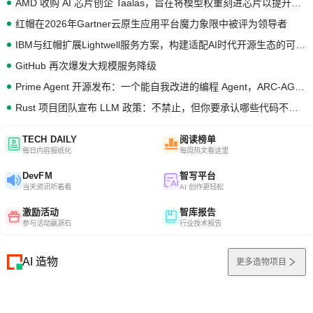
AMD 收购 AI 芯片创企 Taalas，旨在将模型权重刻进芯片以提升推理性能
红帽在2026年Gartner云原生应用平台魔力象限中被评为领导者
IBM与红帽扩展Lightwell服务方案，构建适配AI时代开源生态的可信基础设施
GitHub 再次爆发大规模服务降级
Prime Agent 开源发布：一个能自我改进的编程 Agent，ARC-AGI 3 超越人类专家基线
Rust 项目团队宣布 LLM 政策：不禁止，但你要承认哪些代码不是你写的
TECH DAILY
阅读榜单
每日内容报纸化
每周热文看这里
DevFM
智写平台
当天资讯听着看
AI 创作更轻松
激励活动
智库报告
参与活动赢源石
行业技术报告
AI 造物
更多造物项目