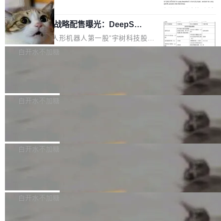
5% RHAE Best@1，超过了 ARC 报告的人类专
覆盖 rust-lang/rust 单一仓库的代码贡献。这不
局
家基线 95.4%。 不是又一个 coding agent 包装
是项目级别的官方立场，目前由五个团队采纳，
宇树科技 IPO 战略配售曝光：DeepSe
器 Prime Agent 的架构和市面上大多数 coding
但它可能是主流开源项目中关于 AI 辅助贡献最
ek 获配 93.3 万股，锁定 36 个月
agent 有本质区别。大多数 agent harness 的设
细致的一份规则。 政策的核心只有一句话：LLM
8月6日晚间，“人形机器人第一股”宇树科技股份
计是基于早期模型的能力—...
可以用来分析、提炼、审阅、建议，但不能用来
有限公司披露IPO发行价格及战略配售结果，杭
白开水不加糖
创作。 具体来说，LLM 生成的代码可以提交，
州深度求索人工智能基础技术研究有限公司（De
但必须满足五个条件：预先安排、非关键、高质
Docker 29.7.2 发布
epSeek）获配93.3399万股，按150.8元/股发行
量、充分测试、充分审查，并且必须披露。LLM
价格计算，认购金额约1.41亿元，股份锁定期为
Docker 29.7.2 现已发布，具体更新内容如下：
不得生成涉及安全性的关键变更，除非作者本身
36个月。 公告显示，本次宇树科技战略配售对
Bug fixes and enhancements 修复多次传递同
白开水不加糖
就是领域专家。即使如此，政策也"强烈不建
象主要包括长期投资机构、与公司业务具有战略
一环境变量时，docker service create和docker
议"这么做。 对于不披露的情况，审核者可以直
合作关系或长期合作愿景的大型企业、科创板保
Apache Fluss 毕业成为顶级项目
service update会发生 panic 的问题。docker/cl
接关闭 PR，无需解释。 政策作者 Jynn Ne...
荐人跟投子公司，以及公司高级管理人员和核心
i#7145 修复了 Docker Engine 29.7.0 中引入的
今年 7 月，Apache Fluss 的毕业提案在 Apach
员工参与设立的专项资产管理计划。其中，Dee
一个回归问题，该问题导致拉取镜像时会拒绝包
e 孵化器项目管理委员会（IPMC）投票中获得
白开水不加糖
pSeek作为与宇树科技具备战略合作关系的企
含绝对 hardlink 目标的镜像（此类镜像由某些镜
全票通过，随后获 Apache 软件基金会董事会批
业，获配股份数量占本次发行数量的2.31%。 除
像构建工具生成）。moby/moby#53305 修复了
马斯克 AI 百科项目 Grokipedia 被曝数
准。今天，Apache 软件基金会正式宣布 Apach
DeepSeek外，腾讯旗下上海启善投资有限公司
月未更新
Docker Engine 29.7.0 中引入的一个回归问
e Fluss 孵化毕业，成为 Apache 顶级项目（TL
埃隆·马斯克推出的AI百科项目 Grokipedia 被曝
获配9...
题，该问题可能导致在旧版 Linux 内核...
P）！这一里程碑不仅标志着 Fluss 迈入新的发
长期停止内容更新，未能实现其作为“AI版维基百
白开水不加糖
展阶段，也将进一步推动流式存储、实时湖仓与
科”替代品的目标。 据 Lawfare 最新调查，自今
AI 数据基础加速融合，为实时数据基础设施的发
Solon I18n：三种解析器，零样板代码
年4月以来，Grokipedia 页面更新功能基本停