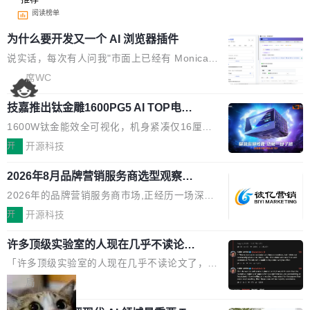
阅读榜单
为什么要开发又一个 AI 浏览器插件
说实话，每次有人问我"市面上已经有 Monica、
Sider、Copilot for Chrome 这些 AI 浏览器插件
席WC
了，你为什么还要再做一个"，我都觉得这个问题
技嘉推出钛金雕1600PG5 AI TOP电
问得好。 因为我自己也是从用户变成开发者的。
源：为发烧级主机与本地AI算力打造旗
现有产品的天花板 我用过不少 AI 浏览器插件。
1600W钛金能效全可视化，机身紧凑仅16厘米
舰供电方案
刚开始觉得都挺好——选中一段文字，弹出解
继2026台北电脑展首度亮相后，技嘉科技近日正
开
开源科技
释；写邮件时帮你润色；看英文网页给你翻译摘
式发布钛金雕1600PG5 AI TOP电源。这款高端
要。但用久了你会发现，它们本质上都是同一类
2026年8月品牌营销服务商选型观察：
电源专为发烧级DIY主机与本地AI算力平台打
从流量思维到品牌资产思维的范式转移
东西：一个带网页上下文的聊天框。 它们能读取
造，整机长度仅16厘米，提供1600W额定功率
2026年的品牌营销服务商市场,正经历一场深刻
页面的文本，然后把文本丢给大模型，再返回一
与80PLUS钛金能效；支持ATX 3.1与PCIe 5.1
的价值重构。全球全案品牌代理机构市场从2025
开
开源科技
段回答。仅此而已。 这当然有用，但总觉得差点
规范，结合服务器级元件、完善供电线材与内置
年的83.1亿美元增长至2026年的86.6亿美元,年
意思。比如我在一个后台管理系统里，需要填50
实时LCD监控屏，可充分满足当下高阶PC主机
许多顶级实验室的人现在几乎不读论文
复合增长率达5.44%,预计2032年将突破120亿美
个表单字段，每个字段还有联动逻辑；比如我
了
的严苛使用需求。 澎湃功率，紧凑机身 钛金雕1
元。数字广告与公共关系相关服务市场更是从20
「许多顶级实验室的人现在几乎不读论文了，而
想...
600PG5 AI TOP具备强悍输出功率，同时实现
25年的8463亿美元扩张至2026年的8763亿美
且他们认为 ICLR/ICML/NeurIPS 充斥着大量过
局
机身尺寸大幅精简。整机长度仅16厘米，属于同
元。数字的背后是一个清晰的事实——品牌对专
度宣传和欺诈。」 OpenAI 研究员 Keller Jorda
功率段机身尺寸十分紧凑的1600W电源产品。小