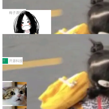
展开启新的篇章。
滞，过去三个月内没有任何条目完成更新，用户
如果你在 Spring Boot 里做过国际化，流程大概
提交的编辑请求也长期处于待处理状态。 Groki
是这样的：配 MessageSource 的 Bean、写 R
梅子酒好吃
pedia 于去年底上线，定位为由人工智能生成内
eloadableResourceBundleMessageSource、
容的百科平台，被马斯克视为传统众包百科网站
Apache Doris 4.1 全面增强 Iceberg：
声明 LocaleResolver、注册 LocaleChangeInt
支持 UPDATE、MERGE INTO 与 Iceb
维基百科的替代方案。Lawfare 调查发现，无论
erceptor…五六步之后才能看到第一行翻译文
Apache Doris 4.1 要补齐的，正是缺失的那一
erg V3
热门页面还是低关注度页面，均未出现近期更
本。 Solon 换了个方式。整个 i18n 模块围绕三
半。在已有查询能力的基础上，Doris 进一步支
白开水不加糖
新，相关问题并非局限于特定领域，而是在不同
个解析器、一个注解、一个工具类展开——没有
持了 UPDATE、DELETE、MERGE INTO 等数
主题和访问量页面中普遍存在。 调查人员最初认
XML、没有拦截器注册、没有样板配置。 资源
Testin XAgent：CIO智能测试落地指南
据修改操作、完整的表结构管理与分区演进，以
为，Grokipedia可能只是限...
文件的约定 把文件放到 resources/i18n/ 下： r
及 rewrite_data_files、expire_snapshots 等日
7月30日，TiD2026质量竞争力大会在北京中关
esources/i18n/messages.properties ...
常维护操作，并完整支持 Iceberg V3 格式。
村国家自主创新示范区会议中心开幕。本届大会
开
开源科技
由中关村智联软件服务业质量创新联盟主办，以
让非法状态不可表示：一篇关于 ADT
“智构可信·质创未来——AI原生时代的质量新范
的帖子在 Reddit 火了
式”为主题，直面AI从实验室走向规模化产业落地
有一种东西，一旦用过就回不去了。Alex Fedos
的核心质量命题。会上，《2026智能研发生产力
eev 管它叫"软件设计的基石"。 他说的东西不新
局
工具选型手册》发布，Testin云测的Testin XAge
鲜——代数数据类型（ADT），尤其是和类型
Cloudflare 开源内部企业 AI 平台 Clou
nt智能测试系统入选AI测试领域代表产品。对CI
（sum type）。但他说清楚了一件事：这不是类
dflare OS
O而言，这提示了一个转变：AI测试正在从效率
型系统的学术体操，是日常编码的思维方式。 文
Cloudflare 发布了一个开源项目 Cloudflare O
工具升级为企业的质量基础设施。 CIO面对的新
章从一个简单的例子切入。一个网站的深色主题
S。如果你只看官方博客，你会觉得这是又一
局