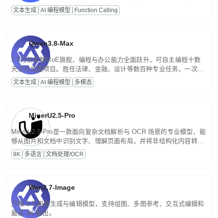
高并发、轻量化任务，适合日常对话、内容创作、基础 RAG、批量
文本生成
AI 编程模型
Function Calling
文案处理等普惠刚需场景。
Qwen3.8-Max
2.4万亿参数MoE旗舰，编程与办公能力全面跃升，可自主编程十数
天交付完整项目。胜任法律、金融、设计等数百种专业任务，一次对
话端到端交付生产级成果。原生视觉理解贯穿规划、执行与验证全流
文本生成
AI 编程模型
多模态
程，支持超长文档与长视频的深度语义解析。长程任务中自主规划与
闭环迭代，持续进化。
MinerU2.5-Pro
MinerU2.5-Pro是一款面向复杂文档解析与 OCR 场景的专业模型，能
够从图片和文档中识别文字、理解页面布局，并将非结构化内容转换
为便于存储、检索和二次处理的结构化结果。
8K
多语言
文档处理/OCR
Wan2.7-Image
万相 2.7 图像生成与编辑模型，支持组图、多图参考、交互式编辑和
最高 2K 输出。