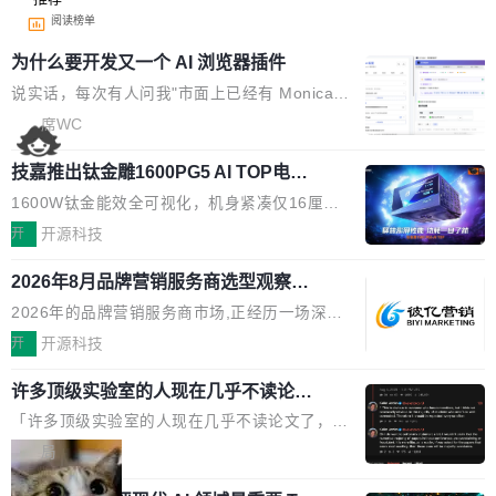
阅读榜单
为什么要开发又一个 AI 浏览器插件
说实话，每次有人问我"市面上已经有 Monica、
Sider、Copilot for Chrome 这些 AI 浏览器插件
席WC
了，你为什么还要再做一个"，我都觉得这个问题
技嘉推出钛金雕1600PG5 AI TOP电
问得好。 因为我自己也是从用户变成开发者的。
源：为发烧级主机与本地AI算力打造旗
现有产品的天花板 我用过不少 AI 浏览器插件。
1600W钛金能效全可视化，机身紧凑仅16厘米
舰供电方案
刚开始觉得都挺好——选中一段文字，弹出解
继2026台北电脑展首度亮相后，技嘉科技近日正
开
开源科技
释；写邮件时帮你润色；看英文网页给你翻译摘
式发布钛金雕1600PG5 AI TOP电源。这款高端
要。但用久了你会发现，它们本质上都是同一类
2026年8月品牌营销服务商选型观察：
电源专为发烧级DIY主机与本地AI算力平台打
从流量思维到品牌资产思维的范式转移
东西：一个带网页上下文的聊天框。 它们能读取
造，整机长度仅16厘米，提供1600W额定功率
2026年的品牌营销服务商市场,正经历一场深刻
页面的文本，然后把文本丢给大模型，再返回一
与80PLUS钛金能效；支持ATX 3.1与PCIe 5.1
的价值重构。全球全案品牌代理机构市场从2025
开
开源科技
段回答。仅此而已。 这当然有用，但总觉得差点
规范，结合服务器级元件、完善供电线材与内置
年的83.1亿美元增长至2026年的86.6亿美元,年
意思。比如我在一个后台管理系统里，需要填50
实时LCD监控屏，可充分满足当下高阶PC主机
许多顶级实验室的人现在几乎不读论文
复合增长率达5.44%,预计2032年将突破120亿美
个表单字段，每个字段还有联动逻辑；比如我
了
的严苛使用需求。 澎湃功率，紧凑机身 钛金雕1
元。数字广告与公共关系相关服务市场更是从20
「许多顶级实验室的人现在几乎不读论文了，而
想...
600PG5 AI TOP具备强悍输出功率，同时实现
25年的8463亿美元扩张至2026年的8763亿美
且他们认为 ICLR/ICML/NeurIPS 充斥着大量过
局
机身尺寸大幅精简。整机长度仅16厘米，属于同
元。数字的背后是一个清晰的事实——品牌对专
度宣传和欺诈。」 OpenAI 研究员 Keller Jorda
功率段机身尺寸十分紧凑的1600W电源产品。小