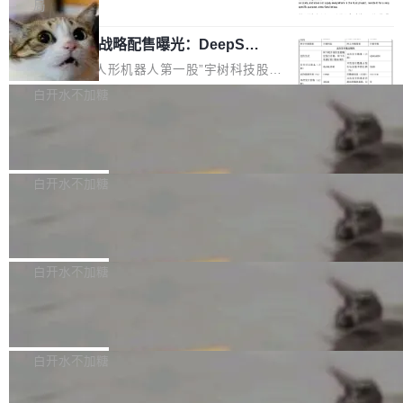
5% RHAE Best@1，超过了 ARC 报告的人类专
覆盖 rust-lang/rust 单一仓库的代码贡献。这不
局
家基线 95.4%。 不是又一个 coding agent 包装
是项目级别的官方立场，目前由五个团队采纳，
宇树科技 IPO 战略配售曝光：DeepSe
器 Prime Agent 的架构和市面上大多数 coding
但它可能是主流开源项目中关于 AI 辅助贡献最
ek 获配 93.3 万股，锁定 36 个月
agent 有本质区别。大多数 agent harness 的设
细致的一份规则。 政策的核心只有一句话：LLM
8月6日晚间，“人形机器人第一股”宇树科技股份
计是基于早期模型的能力—...
可以用来分析、提炼、审阅、建议，但不能用来
有限公司披露IPO发行价格及战略配售结果，杭
白开水不加糖
创作。 具体来说，LLM 生成的代码可以提交，
州深度求索人工智能基础技术研究有限公司（De
但必须满足五个条件：预先安排、非关键、高质
Docker 29.7.2 发布
epSeek）获配93.3399万股，按150.8元/股发行
量、充分测试、充分审查，并且必须披露。LLM
价格计算，认购金额约1.41亿元，股份锁定期为
Docker 29.7.2 现已发布，具体更新内容如下：
不得生成涉及安全性的关键变更，除非作者本身
36个月。 公告显示，本次宇树科技战略配售对
Bug fixes and enhancements 修复多次传递同
白开水不加糖
就是领域专家。即使如此，政策也"强烈不建
象主要包括长期投资机构、与公司业务具有战略
一环境变量时，docker service create和docker
议"这么做。 对于不披露的情况，审核者可以直
合作关系或长期合作愿景的大型企业、科创板保
Apache Fluss 毕业成为顶级项目
service update会发生 panic 的问题。docker/cl
接关闭 PR，无需解释。 政策作者 Jynn Ne...
荐人跟投子公司，以及公司高级管理人员和核心
i#7145 修复了 Docker Engine 29.7.0 中引入的
今年 7 月，Apache Fluss 的毕业提案在 Apach
员工参与设立的专项资产管理计划。其中，Dee
一个回归问题，该问题导致拉取镜像时会拒绝包
e 孵化器项目管理委员会（IPMC）投票中获得
白开水不加糖
pSeek作为与宇树科技具备战略合作关系的企
含绝对 hardlink 目标的镜像（此类镜像由某些镜
全票通过，随后获 Apache 软件基金会董事会批
业，获配股份数量占本次发行数量的2.31%。 除
像构建工具生成）。moby/moby#53305 修复了
马斯克 AI 百科项目 Grokipedia 被曝数
准。今天，Apache 软件基金会正式宣布 Apach
DeepSeek外，腾讯旗下上海启善投资有限公司
月未更新
Docker Engine 29.7.0 中引入的一个回归问
e Fluss 孵化毕业，成为 Apache 顶级项目（TL
埃隆·马斯克推出的AI百科项目 Grokipedia 被曝
获配9...
题，该问题可能导致在旧版 Linux 内核...
P）！这一里程碑不仅标志着 Fluss 迈入新的发
长期停止内容更新，未能实现其作为“AI版维基百
白开水不加糖
展阶段，也将进一步推动流式存储、实时湖仓与
科”替代品的目标。 据 Lawfare 最新调查，自今
AI 数据基础加速融合，为实时数据基础设施的发
Solon I18n：三种解析器，零样板代码
年4月以来，Grokipedia 页面更新功能基本停