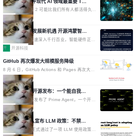
业化营销服务的需求从未如此迫切。 但市场扩容
xAI 前工程师评现代 AI 领域最重要 Top
n 这条推文引发了广泛讨论。他不是在说风凉
巧机身有效提升市面主流标准A...
3 开源项目
的同时,服务商的竞争逻辑正在改变。2026年Top
话，他是说出了一个圈内人尽皆知但很少公开捅
Flash Attention 2 可能比我们所有人都活得久。
Agency年度合辑的观察指出,“产品”这个离消费
破的事实。 Jordan 随后补充了一句软化声明：
这句话不是来自某个技术博客，而是出自 Hieu
局
者最近的载体,在整个品牌营销层面的权重显著变
「我不认为这些会议上大部分论文都在过度宣传
Pham 的一条推文。Hieu Pham 是谁？他是 xAI
高了。全域营销服务商的竞争正在从规模转向深
或造假。问题是，作为读者，如果你筛选出那些
共商智能硬件发展新机遇 开源鸿蒙智能
的早期工程师之一，在 Grok 训练基础设施团队
度,案例厚度、全域覆盖、多线协同...
硬件开发者日杭州站即将举行
看起来最令人兴奋的论文，那它们大部分都是过
工作过。近日他在 X 上发了一条帖子，列出了他
随着万物智联加速深入千行百业，智能硬件正从
度宣传的。」 这才是真正的痛点。不是所有论文
认为现代 AI 领域最重要的三个开源项目。 第一
单点设备迈向智能化、网联化、协同化发展。作
开
开源科技
都有问题，是最吸引眼球的那批论文最有问题。
个名字毫无悬念：Flash Attention 2。 Hieu 的
为面向全场景、跨终端的分布式操作系统，开源
他引用的帖子来自 Mathew Shen，一位 ICLR 2
理由很具体。FA 系列不需要解释，但 FA2 是他
GitHub 再次爆发大规模服务降级
鸿蒙通过统一技术底座和分布式能力，为不同类
026 的读者：「看了篇 ...
认为最重要的一个——复杂度恰到好处，刚好能
型智能设备的开发、连接与互联提供关键支撑，
8 月 6 日，GitHub Actions 和 Pages 再次大规
驱动你去学 CuTe，但还没被那些"邪恶的" Hopp
也为产业链企业探索产品创新与商业增长打开新
模服务降级，Actions 完全不可用超过 5 小时，
局
er++ 优化所淹没，足够容易修改和适配。 更关
的空间。 8月14日，开源鸿蒙智能硬件开发者日
webhook 停发，连自托管 runner 也因调度层故
键的是 FA2 的持久性...
（OHDD：OpenHarmony Hardware Develope
Prime Agent 开源发布：一个能自我改
障无法工作。Pages、Copilot code review、C
进的编程 Agent，ARC-AGI 3 超越人类
r Day）将在杭州启航。活动面向智能硬件产业
opilot coding agent 全部受影响。从检测到完全
Prime Intellect 发布了 Prime Agent，一个开源
专家基线
链企业和开发者，邀请行业专家与资深技术顾
恢复，大约 12 小时。 这是 2026 年 8 月的第六
的编程 Agent Harness，核心设计围绕两个抽
局
问，围绕开源鸿蒙技术能力、设备适配、芯片适
起事故，其中四起与 AI/Copilot 服务相关。 Git
象：Recursive Language Model（RLM）和 C
配、功耗与稳定性调优、兼容性测评及统一互联
Rust 项目团队宣布 LLM 政策：不禁
Hub 员工 kdaigle 在 HN 讨论中贴出了一组数
ontinual Harness。在 ARC-AGI 3 基准测试
等内容展开系统讲解和实战交流，帮助企业进一
止，但你要承认哪些代码不是你写的
据：2025 年全年 10 亿次 commit。现在，每周
上，Prime Agent + Opus 5 的组合达到了 95.
Rust 语言项目正式通过了一项 LLM 使用政策，
步了解开源鸿蒙在智能...
2.75 亿次，全年预计 140 亿次。GitHub...