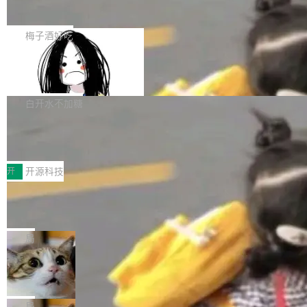
展开启新的篇章。
滞，过去三个月内没有任何条目完成更新，用户
如果你在 Spring Boot 里做过国际化，流程大概
提交的编辑请求也长期处于待处理状态。 Groki
是这样的：配 MessageSource 的 Bean、写 R
梅子酒好吃
pedia 于去年底上线，定位为由人工智能生成内
eloadableResourceBundleMessageSource、
容的百科平台，被马斯克视为传统众包百科网站
Apache Doris 4.1 全面增强 Iceberg：
声明 LocaleResolver、注册 LocaleChangeInt
支持 UPDATE、MERGE INTO 与 Iceb
维基百科的替代方案。Lawfare 调查发现，无论
erceptor…五六步之后才能看到第一行翻译文
Apache Doris 4.1 要补齐的，正是缺失的那一
erg V3
热门页面还是低关注度页面，均未出现近期更
本。 Solon 换了个方式。整个 i18n 模块围绕三
半。在已有查询能力的基础上，Doris 进一步支
白开水不加糖
新，相关问题并非局限于特定领域，而是在不同
个解析器、一个注解、一个工具类展开——没有
持了 UPDATE、DELETE、MERGE INTO 等数
主题和访问量页面中普遍存在。 调查人员最初认
XML、没有拦截器注册、没有样板配置。 资源
Testin XAgent：CIO智能测试落地指南
据修改操作、完整的表结构管理与分区演进，以
为，Grokipedia可能只是限...
文件的约定 把文件放到 resources/i18n/ 下： r
及 rewrite_data_files、expire_snapshots 等日
7月30日，TiD2026质量竞争力大会在北京中关
esources/i18n/messages.properties ...
常维护操作，并完整支持 Iceberg V3 格式。
村国家自主创新示范区会议中心开幕。本届大会
开
开源科技
由中关村智联软件服务业质量创新联盟主办，以
让非法状态不可表示：一篇关于 ADT
“智构可信·质创未来——AI原生时代的质量新范
的帖子在 Reddit 火了
式”为主题，直面AI从实验室走向规模化产业落地
有一种东西，一旦用过就回不去了。Alex Fedos
的核心质量命题。会上，《2026智能研发生产力
eev 管它叫"软件设计的基石"。 他说的东西不新
局
工具选型手册》发布，Testin云测的Testin XAge
鲜——代数数据类型（ADT），尤其是和类型
Cloudflare 开源内部企业 AI 平台 Clou
nt智能测试系统入选AI测试领域代表产品。对CI
（sum type）。但他说清楚了一件事：这不是类
dflare OS
O而言，这提示了一个转变：AI测试正在从效率
型系统的学术体操，是日常编码的思维方式。 文
Cloudflare 发布了一个开源项目 Cloudflare O
工具升级为企业的质量基础设施。 CIO面对的新
章从一个简单的例子切入。一个网站的深色主题
S。如果你只看官方博客，你会觉得这是又一
局