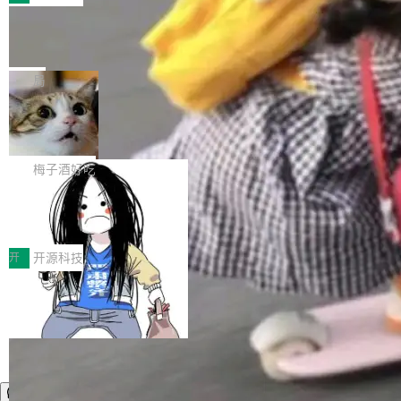
件。 腾讯网平团队在UCL-MPComm中实现了一
型或企业内部部署模型提升研发效率。但随着 AI
各领域的应用成果，覆盖技术底座、行业赋能、
个独立于业务线程的全局通信引擎（Engine），
Coding 从个人辅助工具逐步走向团队级、组织
Jeff Dean 离开 Google：一个时代的结
产品应用、支撑保障、专题等五大方向。深信服
并实...
束，一个实验室的开始
级应用，企业在规模化落地过程中，对安全性、
AI算力网关（AI创新平台）成功入选！ 随着各行
Google 员工编号 20。MapReduce 作者之一。
可控性和代码质量提出了更高要求。 首先是数据
各业的Agent走向规模化建设，算力构成形态逐
Bigtable 作者之一。TensorFlow 的作者之一。
局
安全与合规要求。对于大多数普通研发场景，公
渐丰富，用户关注的重点也在发生变化：不只是
Gemini 的架构师。Google 首席科学家。 Jeff D
有云模型能够满足快速试用和效率提升的需求。
让AI用起来，还要进一步看清混合算力时代下，
🔥 SolonCode v2026.8.4 发布：界面
ean 在 Google 工作了 27 年后，宣布离职。 他
但对于金融、能源、医疗等对数据安全要求较...
字体可调、22 种语言、记忆搜索增强
Token花在哪里、算力是否被充分利用，以及持
不是一个人走。一同离开的还有 Sanjay Ghema
打开终端就能上岗的全中文编码智能体，这一轮
续增长的AI成本该如何优化。 深信服AI算力网关
wat（Google 员工编号 23，Jeff Dean 二十多
把「看得清、用母语、记得住」三件事一次补
梅子酒好吃
正是围绕这些实际问题，从Token治理和成本治
年的编程搭档，MapReduce 和 Bigtable 的共同
齐。 SolonCode 是什么 SolonCode 是杭州无
理两个方面，让用户的每一份算力都看得清、管
作者）、Quoc Le（Google 大脑核心成员，Se
让“代码语义理解”深度释放AI Coding
耳科技研发的企业级终端编码智能体——一位全
得住、用得稳、省得下、更安全！ 一、从现在开
价值潜能：华为云码道（CodeArts）
q2Seq 和 DocAI 的共同发明人）以及 Oriol Vin
中文驱动的数字员工，自主理解需求、规划步
一、代码仓深度理解技术的作用与价值 在软件工
始，Token使用一目...
代码仓技术解析
yals（Gemini 联合负责人，AlphaSta...
骤、编写代码。不挑模型、不挑平台，curl 一行
程实践中，代码仓是企业核心知识资产的主要载
开
开源科技
装完即用。 开源地址：Gitee · GitCode · GitHu
体。企业级代码仓库通常包含数十万乃至数百万
b 安装 支持 Java 8+（8~26）、macOS / Linu
个文件，其规模远超单次模型调用可承载的上下
x / Windows / Harmony PC。 # macOS / Linu
文窗口。随着项目规模的持续扩张与代码历史的
x / Harmony PC curl -fsSL https://solon.noea
不断累积，代码仓中的模块关系、接口契约、业
r.org/solon...
务逻辑等关键信息往往分散于数十乃至数百个文
件之中，形成高度复杂的知识关联网络。传统的