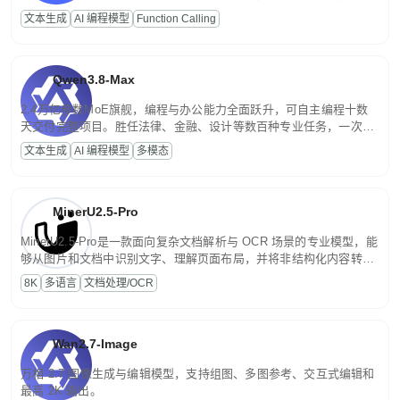
高并发、轻量化任务，适合日常对话、内容创作、基础 RAG、批量
文本生成
AI 编程模型
Function Calling
文案处理等普惠刚需场景。
Qwen3.8-Max
2.4万亿参数MoE旗舰，编程与办公能力全面跃升，可自主编程十数
天交付完整项目。胜任法律、金融、设计等数百种专业任务，一次对
话端到端交付生产级成果。原生视觉理解贯穿规划、执行与验证全流
文本生成
AI 编程模型
多模态
程，支持超长文档与长视频的深度语义解析。长程任务中自主规划与
闭环迭代，持续进化。
MinerU2.5-Pro
MinerU2.5-Pro是一款面向复杂文档解析与 OCR 场景的专业模型，能
够从图片和文档中识别文字、理解页面布局，并将非结构化内容转换
为便于存储、检索和二次处理的结构化结果。
8K
多语言
文档处理/OCR
Wan2.7-Image
万相 2.7 图像生成与编辑模型，支持组图、多图参考、交互式编辑和
最高 2K 输出。