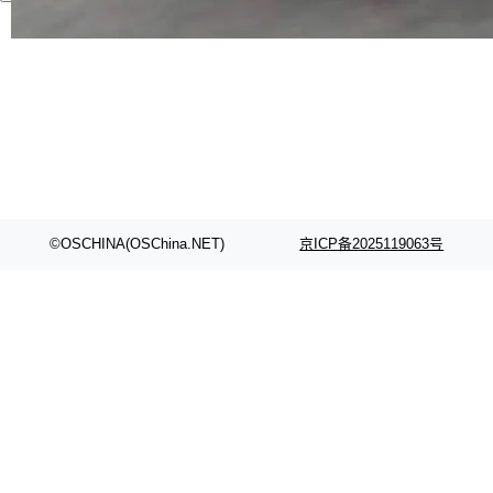
代码检索手段（如关键词匹配、目录遍历）仅能
在语法层面完成文本定位，难以触及代码的语义
内涵与结构关联，导致开发者使用代码智能体在
理解大规模代码仓时面临显著"代码仓理解"瓶
颈。 代码仓深度理解服务（以下简称" CodeBas
e深度理解服务"）是华为云码道（CodeA...
©OSCHINA(OSChina.NET)
京ICP备2025119063号