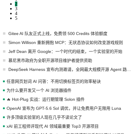
2
3
4
5
Gitee AI 队友正式上线，免费领 500 Credits 体验额度
Simon Willison 重新拥抱 MCP：无状态协议如何改变游戏规则
Jeff Dean 离开 Google：一个时代的结束，一个实验室的开始
慕尼黑市政府为全职开源项目维护者提供资助
DeepSeek Harness 宣布内测邀请，全网最大规模开源 Agent 路演现场诞生
任意网页划词 AI 问答：不用切换标签页的效率秘诀
为什么要开发又一个 AI 浏览器插件
🔥 Hot-Plug 实战：运行期管理 Solon 插件
OpenAI 宣布为 GPT-5.6 Sol 调优，并让免费用户无限用 Luna
许多顶级实验室的人现在几乎不读论文了
xAI 前工程师评现代 AI 领域最重要 Top3 开源项目