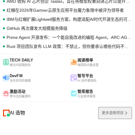
AMD 收购 AI 芯片创企 Taalas，旨在将模型权重刻进芯片以提升推理性能
红帽在2026年Gartner云原生应用平台魔力象限中被评为领导者
IBM与红帽扩展Lightwell服务方案，构建适配AI时代开源生态的可信基础设施
GitHub 再次爆发大规模服务降级
Prime Agent 开源发布：一个能自我改进的编程 Agent，ARC-AGI 3 超越人类专家基线
Rust 项目团队宣布 LLM 政策：不禁止，但你要承认哪些代码不是你写的
TECH DAILY
阅读榜单
每日内容报纸化
每周热文看这里
DevFM
智写平台
当天资讯听着看
AI 创作更轻松
激励活动
智库报告
参与活动赢源石
行业技术报告
AI 造物
更多造物项目