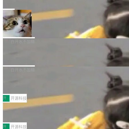
e” 和 Muse Spark 1.2 模型
mmit 之间的空隙里丢失了。 DeltaDB 要做的就
金额高达158.3亿美元，这一单项投入已经逼近
Meta 今天发布了两款 AI 产品：Muse Code，
是把这段空隙补上。 回退到任何一次编辑：Delt
微软同期总资本开支的四成。 与亚马逊、Alpha
一个在终端里运行的编程 agent；Muse Spark
局
aDB 捕获 commit 之间的每一次操作，...
bet、微软以及 Meta 等传统科技巨头相比，Spa
1.2，驱动这个 agent 的新模型。一句话概括：
ceXAI的资金消耗速度尤为引人瞩目。然而，支
美团开源 LoHoSearch，用知识图谱校
你可以用 curl -fsSL https://dev.meta.ai/install.
准 AI 能力认知
撑庞大支出的资金来源却呈现出截然不同的面
sh | bash 安装一个能在大项目里自动规划、写
机器出题的前提，是让机器拥有全局视野。整个
貌。数据显示，微软和 Meta 主要依托充沛的经
代码、验证结果的 AI 终端工具。 据介绍，Muse
构建流程可以分为四个环节：建图 → 控制难度
白开水不加糖
营现金流来覆盖资本开支，其资本支出覆盖率分
Code 是 Meta 的编程 agent 产品。它和市场上
→ 质量把关 → 数据概览。
别达到155% 和106%;而SpaceXAI的经营现金
腾讯开源 UCL-MPComm 通信库
已有的终端编程 agent 在设计理念上有几个明显
流仅能覆盖资本开支的12...
的差异点。 异步后台 agent：Muse Code 有一
腾讯网平团队宣布开源了 UCL-MPComm 通信
个主 agent 循环，外加一组后台 agent。这些后
库，并将作为transport接入Mooncake TENT。
白开水不加糖
台 agent...
该通信库针对AI Memory池化场景的数据传输需
CoStrict入选工信部2025人工智能应用
求进行了深度优化，能够实现数据中心内大规模
典型案例
计算节点间多种内存类型的高性能通信。 UCL-
近日，工信部科技司公示《2025人工智能应用典
MPComm将作为一种传输引擎接入Mooncake T
型案例入选名单》，深信服“面向企业研发场景的
开
开源科技
ENT，实现零拷贝传输性能提升30%、非零拷贝
开源 AI 编程平台 CoStrict 应用”凭借卓越的技术
传输性能最高提升5倍。UCL-MPComm底层基
深信服AI算力网关入选工信部人工智能
创新与落地成效成功入选。 全链路私有化部署，
应用典型案例！
于自研UCL-Engine通信引擎，后续腾讯网平将
助力企业AI研发安全落地 当前，越来越多企业已
前不久，工业和信息化部正式发布《2025年人工
持续开源更多基于UCL-Engine的高性能通信组
经开始引入 AI Coding 工具，通过调用公有云模
智能应用典型案例名单》，集中展示人工智能在
开
开源科技