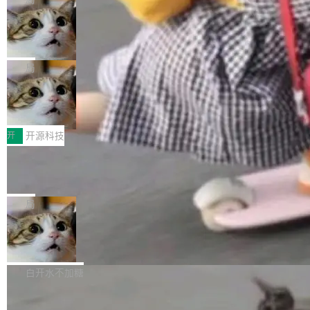
现实 过去两年，CIO们的焦虑清单上多了两项：
设置，如果用布尔值 + 可空字段来表示——bool
个"AI 知识库 + 聊天机器人"——每个大厂都在
一是如何让大模型和智能体应用安全地从PoC走
ean 表示是否可切换，nullable 的默认模式、浅
Deno 团队开源 Celld，可自托管的分
做，没什么新鲜的。 但 Kenton Varda 在 Twitte
向生产，二是如何让测试团队跟得上AI应用...
布式 Durable Objects
色方案、深色方案——会产生大量无意义的组
r 上把事情说清楚了： 今天我们发布了 Cloudfla
Ryan Dahl 领导的 Deno 团队推出了最新开源项
合。方案缺了、配置冲突了、全 null 了。要知道
re OS，一个带连接器的聊天机器人，跟其他所
目 Celld，一个能在自己机器上运行 Cloudflare
局
哪些组合有效，作者说，你得靠"文档、校验、或
有科技公司做的一样。只不过，实际上它不一
Workers 和 Durable Objects 的守护进程。 设
者部落知识"。 换个写法。Rust 的 enum，两个
样。这是 Sandstorm.io 的重制版，我十年前的
鲁大师7月新机性能/流畅/AI榜：vivo夺
计思路很直接：每个对象是一个独立的 SQLite
变体：Switchable...
性能、流畅双第一，三星Galaxy Z系列
那个创业公司。不同的是，这次它构建在 Cloudf
数据库，按名称寻址，复制到你自己的 S3 兼容
2026年7月的手机市场，由于存储等硬件成本暴
新折叠缺席
lare Workers 上——我花了九年时间搭建的平台
存储库里。节点之间只通过这个存储库协调——
增，手机厂商的日子也不好过啊，新机速度明显
开
开源科技
——并且深度集成了 AI。这基本上是我十年秘密
没有控制平面，没有共识协议。每个对象自带一
放缓，因此硝烟味淡了许多。新机参数规格除开
计划的顶峰。 十年前，Ken...
个小型数据库，应用天然按分片构建，单个数据
Zed 推出 DeltaDB，一个记录 commit
高价的三星折叠（三星Galaxy Z Fold8 Ultra / Z
之间所有操作的版本控制系统
库的竞争和爆炸半径问题在设计层面就被消除
Fold8 / Z Flip8）外，其余要么是中低端机器，
Zed 编辑器团队发布了新项目——DeltaDB，一
了。 闲置的 cell 会休眠到几乎不占资源。当 cel
例如iQOO Z11i、REDMI Note 17、REDMI No
个在 git commit 之间记录每一次编辑操作的版
局
l 迁移或唤醒时，新宿主从 S3 恢复 SQLite 数据
te 17 Pro、OPPO K15，要么是vivo X300 E这
本控制系统。目前处于 Early Access 阶段。 De
库继续执行。存储库是持久化的唯一真相...
样的次旗舰。 Galaxy Z Fold8 Ultra / Z Fold8 /
SpaceXAI 单季资本开支达 183 亿美元
ltaDB 的核心思路直接写在 landing page 最显
Z Flip8三款折叠屏新机均在7月22日发布，且全
眼的位置：「Software is made between com
根据风险投资人Tomer Tunguz 博客（VC 分
部搭载骁龙8 Elite Gen5 for Galaxy，它们本该
mits」——软件是在 commit 之间写出来的。git
析）披露的最新分析与第二季度业绩报告，Spac
白开水不加糖
是7月性...
只记录了你提交的最终状态，但真正的工作过程
eXAI在上个季度的总资本支出飙升至183.7亿美
——打字、删改、试错、agent 对话——都在 co
Meta 发布终端编程 Agent“Muse Cod
元。其中，绝大部分资金被直接用于 AI 领域，