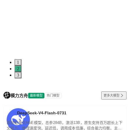
1
2
3
模力方舟
最新模型
热门模型
更多大模型
DeepSeek-V4-Flash-0731
高效轻量化MoE模型，总参284B，激活13B，原生支持百万超长上下
文能力。推理速度快、延迟低、调用成本低廉，综合能力均衡，主打