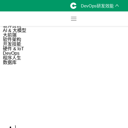
DevOps研发效能
综合
开源资讯
软件资讯
AI & 大模型
大前端
软件架构
开发技能
硬件 & IoT
DevOps
程序人生
数据库
1