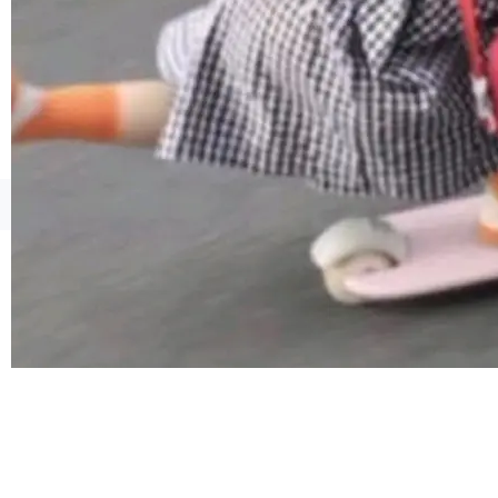
由软件情怀，而是一个跟 AI agent 直接相关的
技术判断。 两行 prompt 就能个性化任何软件 C
rawshaw 给出了两个 prompt。 第一个： "下载
某个软件的源码，在本地构建。修改 agent ...
©OSCHINA(OSChina.NET)
京ICP备2025119063号