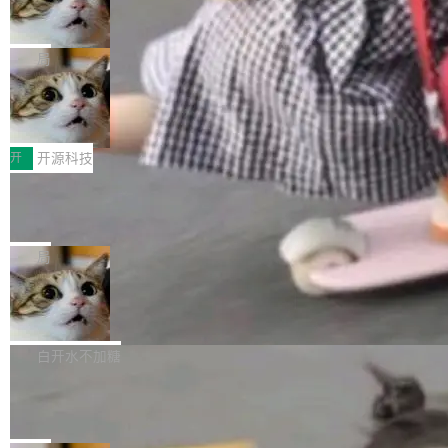
ean 表示是否可切换，nullable 的默认模式、浅
Deno 团队开源 Celld，可自托管的分
做，没什么新鲜的。 但 Kenton Varda 在 Twitte
向生产，二是如何让测试团队跟得上AI应用...
布式 Durable Objects
色方案、深色方案——会产生大量无意义的组
r 上把事情说清楚了： 今天我们发布了 Cloudfla
Ryan Dahl 领导的 Deno 团队推出了最新开源项
合。方案缺了、配置冲突了、全 null 了。要知道
re OS，一个带连接器的聊天机器人，跟其他所
目 Celld，一个能在自己机器上运行 Cloudflare
局
哪些组合有效，作者说，你得靠"文档、校验、或
有科技公司做的一样。只不过，实际上它不一
Workers 和 Durable Objects 的守护进程。 设
者部落知识"。 换个写法。Rust 的 enum，两个
样。这是 Sandstorm.io 的重制版，我十年前的
鲁大师7月新机性能/流畅/AI榜：vivo夺
计思路很直接：每个对象是一个独立的 SQLite
变体：Switchable...
性能、流畅双第一，三星Galaxy Z系列
那个创业公司。不同的是，这次它构建在 Cloudf
数据库，按名称寻址，复制到你自己的 S3 兼容
2026年7月的手机市场，由于存储等硬件成本暴
新折叠缺席
lare Workers 上——我花了九年时间搭建的平台
存储库里。节点之间只通过这个存储库协调——
增，手机厂商的日子也不好过啊，新机速度明显
开
开源科技
——并且深度集成了 AI。这基本上是我十年秘密
没有控制平面，没有共识协议。每个对象自带一
放缓，因此硝烟味淡了许多。新机参数规格除开
计划的顶峰。 十年前，Ken...
个小型数据库，应用天然按分片构建，单个数据
Zed 推出 DeltaDB，一个记录 commit
高价的三星折叠（三星Galaxy Z Fold8 Ultra / Z
之间所有操作的版本控制系统
库的竞争和爆炸半径问题在设计层面就被消除
Fold8 / Z Flip8）外，其余要么是中低端机器，
Zed 编辑器团队发布了新项目——DeltaDB，一
了。 闲置的 cell 会休眠到几乎不占资源。当 cel
例如iQOO Z11i、REDMI Note 17、REDMI No
个在 git commit 之间记录每一次编辑操作的版
局
l 迁移或唤醒时，新宿主从 S3 恢复 SQLite 数据
te 17 Pro、OPPO K15，要么是vivo X300 E这
本控制系统。目前处于 Early Access 阶段。 De
库继续执行。存储库是持久化的唯一真相...
样的次旗舰。 Galaxy Z Fold8 Ultra / Z Fold8 /
SpaceXAI 单季资本开支达 183 亿美元
ltaDB 的核心思路直接写在 landing page 最显
Z Flip8三款折叠屏新机均在7月22日发布，且全
眼的位置：「Software is made between com
根据风险投资人Tomer Tunguz 博客（VC 分
部搭载骁龙8 Elite Gen5 for Galaxy，它们本该
mits」——软件是在 commit 之间写出来的。git
析）披露的最新分析与第二季度业绩报告，Spac
白开水不加糖
是7月性...
只记录了你提交的最终状态，但真正的工作过程
eXAI在上个季度的总资本支出飙升至183.7亿美
Meta 发布终端编程 Agent“Muse Cod
——打字、删改、试错、agent 对话——都在 co
元。其中，绝大部分资金被直接用于 AI 领域，
e” 和 Muse Spark 1.2 模型
mmit 之间的空隙里丢失了。 DeltaDB 要做的就
金额高达158.3亿美元，这一单项投入已经逼近
Meta 今天发布了两款 AI 产品：Muse Code，
是把这段空隙补上。 回退到任何一次编辑：Delt