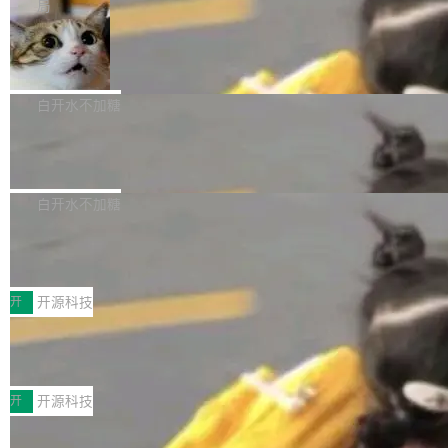
微软同期总资本开支的四成。 与亚马逊、Alpha
一个在终端里运行的编程 agent；Muse Spark
局
aDB 捕获 commit 之间的每一次操作，...
bet、微软以及 Meta 等传统科技巨头相比，Spa
1.2，驱动这个 agent 的新模型。一句话概括：
美团开源 LoHoSearch，用知识图谱校
ceXAI的资金消耗速度尤为引人瞩目。然而，支
你可以用 curl -fsSL https://dev.meta.ai/install.
准 AI 能力认知
撑庞大支出的资金来源却呈现出截然不同的面
sh | bash 安装一个能在大项目里自动规划、写
机器出题的前提，是让机器拥有全局视野。整个
貌。数据显示，微软和 Meta 主要依托充沛的经
代码、验证结果的 AI 终端工具。 据介绍，Muse
构建流程可以分为四个环节：建图 → 控制难度
白开水不加糖
营现金流来覆盖资本开支，其资本支出覆盖率分
Code 是 Meta 的编程 agent 产品。它和市场上
→ 质量把关 → 数据概览。
别达到155% 和106%;而SpaceXAI的经营现金
已有的终端编程 agent 在设计理念上有几个明显
腾讯开源 UCL-MPComm 通信库
流仅能覆盖资本开支的12...
的差异点。 异步后台 agent：Muse Code 有一
腾讯网平团队宣布开源了 UCL-MPComm 通信
个主 agent 循环，外加一组后台 agent。这些后
库，并将作为transport接入Mooncake TENT。
白开水不加糖
台 agent...
该通信库针对AI Memory池化场景的数据传输需
CoStrict入选工信部2025人工智能应用
求进行了深度优化，能够实现数据中心内大规模
典型案例
计算节点间多种内存类型的高性能通信。 UCL-
近日，工信部科技司公示《2025人工智能应用典
MPComm将作为一种传输引擎接入Mooncake T
型案例入选名单》，深信服“面向企业研发场景的
开
开源科技
ENT，实现零拷贝传输性能提升30%、非零拷贝
开源 AI 编程平台 CoStrict 应用”凭借卓越的技术
传输性能最高提升5倍。UCL-MPComm底层基
深信服AI算力网关入选工信部人工智能
创新与落地成效成功入选。 全链路私有化部署，
应用典型案例！
于自研UCL-Engine通信引擎，后续腾讯网平将
助力企业AI研发安全落地 当前，越来越多企业已
前不久，工业和信息化部正式发布《2025年人工
持续开源更多基于UCL-Engine的高性能通信组
经开始引入 AI Coding 工具，通过调用公有云模
智能应用典型案例名单》，集中展示人工智能在
开
开源科技
件。 腾讯网平团队在UCL-MPComm中实现了一
型或企业内部部署模型提升研发效率。但随着 AI
各领域的应用成果，覆盖技术底座、行业赋能、
个独立于业务线程的全局通信引擎（Engine），
Coding 从个人辅助工具逐步走向团队级、组织
Jeff Dean 离开 Google：一个时代的结
产品应用、支撑保障、专题等五大方向。深信服