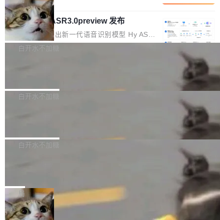
内涵与结构关联，导致开发者使用代码智能体在
移到B集群，王某都回复了"收到"。 他没有迁移
的 Kimi K 系列和智谱的 GLM 都是长上下文、M
理解大规模代码仓时面临显著"代码仓理解"瓶
数据。2024年9月3日下午4点，他使用此前登录
腾讯混元 Hy ASR3.0preview 发布
oE 架构的大模型，好用到让人上瘾，但 GPU 显
颈。 代码仓深度理解服务（以下简称" CodeBas
的账号密码进入A集群，输入了一条被程序员圈
存永远不够用。 Cloudflare 的 Workers AI 团队
腾讯混元正式推出新一代语音识别模型 Hy ASR
e深度理解服务"）是华为云码道（CodeA...
称为"删库跑路"的命令——最高管理员权限、无
一直在跑这些模型的推理。他们在官方博客上发
3.0preview。基于最新一代大语言模型 Hy3 的
白开水不加糖
需确认、强制递归删除。17个小时后，运维人员
了一篇技术文章，详细拆解了三种让大模型在 G
语言理解能力，以及融合了高精度语音识别与深
发现异常并中止进程时，89TB数据已经没了。
PU 上跑得更省、更快的技术手段——KV cache
Pale Moon 34.3.2 发布，苍月浏览器
度语义理解能力，实现了语音识别能力的全面升
删掉的是AI游戏部门的全部开发文件，包括公司
量化、模型权重压缩、以及共享 KV cache 的完
级。 根据介绍，Hy ASR3.0preview 目标在于：
Pale Moon 34.3.2 现已发布，这是一个安全更
自研的多个文生3D和...
整性保护。效果是：吞吐量提升 41%，每 token
让语音识别不再只是听清，而是真正听懂。通过
新和少量网页兼容性修复版本。 Changes/fixe
白开水不加糖
成本降低 30%，精度不变。 FP8 省的不仅是显
先理解你的语境和意图，再把准确的文字直接给
s： 实现了URL.Parse()便捷功能 对浏览器内部
存 KV cache 是推理时最吃显...
到你。从“逐字转写、单点优化”演进为“理解语
PostgreSQL 18/19 新特性深度解读
函数添加了多项边界检查，以避免潜在的越界访
境、兼容场景、一键直出”。 Hy ASR 3.0 previe
问、下溢和溢出。（DiD） 修复了加载和解析内
演讲者分享了一个有趣的实践：面对 PG 18 已
w 不要求标准普通话，方言识别覆盖粤语、吴语
容提供的字体时出现的几个问题 为避免音频加
发布的 Release Notes，他利用 AI 工具（如 Co
白开水不加糖
等 10 大方言片区和 20 余个二级小片区。在开
载、处理和播放过程中可能出现的一系列错误，
pilot）对数千条 commit 日志进行自动分析，先
源评测集中，Hy ASR 3.0 preview 在多语种的
对音频采样频率设定了下限 采样率低于 8kHz
慕尼黑市政府为全职开源项目维护者提
让模型总结出三十余条潜在特性，再逐条要求生
WER（...
供资助
（通常被认为是 "telephone"/"walkie-talkie" 音
成详细解释和代码校验，最终筛选出对用户体感
"在过去大约 10 年的大部分时间里，libexpat 的
质的最低采样率）的音频格式将被拒绝 修复了 C
最强的若干项。对于尚未正式发版的 PG 19，则
维护工作一直与我的日常工作、家务、社交生活
局
SS 圆角虚线样式中可能存在的问题 如果表单中
通过拉取过去一年内（从 PG 18 Beta1 时间点
和休闲娱乐竞争时间。" 这是 libexpat 维护者 S
的图像元素不在同一个子树中，则它们将不再关
至今）的所有 commit，同样交由 AI 分析提炼。
Firefox 153.0.3 发布
ebastian Pipping 写在博客里的话。8 月 4 日，