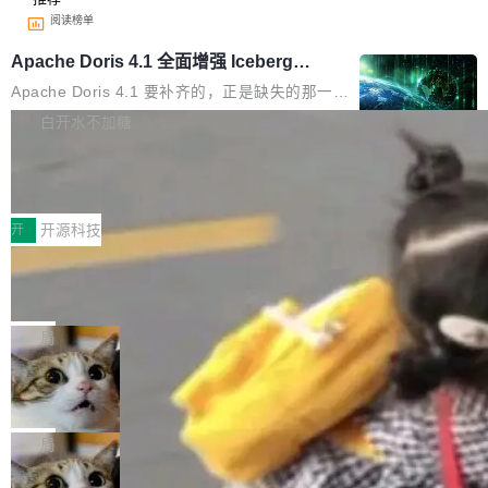
阅读榜单
Apache Doris 4.1 全面增强 Iceberg：
支持 UPDATE、MERGE INTO 与 Iceb
Apache Doris 4.1 要补齐的，正是缺失的那一
erg V3
半。在已有查询能力的基础上，Doris 进一步支
白开水不加糖
持了 UPDATE、DELETE、MERGE INTO 等数
Testin XAgent：CIO智能测试落地指南
据修改操作、完整的表结构管理与分区演进，以
及 rewrite_data_files、expire_snapshots 等日
7月30日，TiD2026质量竞争力大会在北京中关
常维护操作，并完整支持 Iceberg V3 格式。
村国家自主创新示范区会议中心开幕。本届大会
开
开源科技
由中关村智联软件服务业质量创新联盟主办，以
让非法状态不可表示：一篇关于 ADT
“智构可信·质创未来——AI原生时代的质量新范
的帖子在 Reddit 火了
式”为主题，直面AI从实验室走向规模化产业落地
有一种东西，一旦用过就回不去了。Alex Fedos
的核心质量命题。会上，《2026智能研发生产力
eev 管它叫"软件设计的基石"。 他说的东西不新
局
工具选型手册》发布，Testin云测的Testin XAge
鲜——代数数据类型（ADT），尤其是和类型
nt智能测试系统入选AI测试领域代表产品。对CI
Cloudflare 开源内部企业 AI 平台 Clou
（sum type）。但他说清楚了一件事：这不是类
dflare OS
O而言，这提示了一个转变：AI测试正在从效率
型系统的学术体操，是日常编码的思维方式。 文
Cloudflare 发布了一个开源项目 Cloudflare O
工具升级为企业的质量基础设施。 CIO面对的新
章从一个简单的例子切入。一个网站的深色主题
S。如果你只看官方博客，你会觉得这是又一
局
现实 过去两年，CIO们的焦虑清单上多了两项：
设置，如果用布尔值 + 可空字段来表示——bool
个"AI 知识库 + 聊天机器人"——每个大厂都在
一是如何让大模型和智能体应用安全地从PoC走