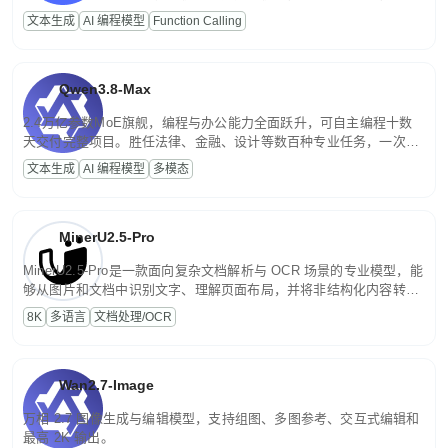
高并发、轻量化任务，适合日常对话、内容创作、基础 RAG、批量
文本生成
AI 编程模型
Function Calling
文案处理等普惠刚需场景。
Qwen3.8-Max
2.4万亿参数MoE旗舰，编程与办公能力全面跃升，可自主编程十数
天交付完整项目。胜任法律、金融、设计等数百种专业任务，一次对
话端到端交付生产级成果。原生视觉理解贯穿规划、执行与验证全流
文本生成
AI 编程模型
多模态
程，支持超长文档与长视频的深度语义解析。长程任务中自主规划与
闭环迭代，持续进化。
MinerU2.5-Pro
MinerU2.5-Pro是一款面向复杂文档解析与 OCR 场景的专业模型，能
够从图片和文档中识别文字、理解页面布局，并将非结构化内容转换
为便于存储、检索和二次处理的结构化结果。
8K
多语言
文档处理/OCR
Wan2.7-Image
万相 2.7 图像生成与编辑模型，支持组图、多图参考、交互式编辑和
最高 2K 输出。