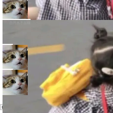
件，附了一封长信，要求 OpenAI 配合调查前苹
AI帮你干活，现在开启全新体验！ 温馨提示：
处理能力和硬件加速支持之外，还有一个特殊之
果员工带走机密信...
体验WorkBuddy鸿蒙PC版前，请将 HUAWEI M
亚马逊成本失控：AI 写代码烧掉 1215
处：FFmpeg 9.0 的代号是“Lei”。 这个名字，
万元，超预算 860%
atePad Edge 升级至 HarmonyOS 6.1.0.135S
来自中国开发者雷霄骅（Lei Xiaohua）。 对于
外媒近日曝光了亚马逊的多份内部报告显示，AI
P9 patch03及以上版本。 *升级路径：设置 > 搜
很多中国音视频开发者而言，这个名字并不陌
导致公司在多个项目上超支。《金融时报》报道
白开水不加糖
索“软件更新” > 检查更新，即可搜索新版本，下
生。十年前，他通过大量中文技术文章、源码分
称，仅一个项目的成本超支就高达 180 万美元
载安装完成升级即可。 没有...
析和开源示例，让一代开发者第一次真正理解 F
Hugging Face CEO 发声：中国正在开
（约合人民币 1215 万元）。 具体来说，一名工
源模型上碾压我们
Fmpeg，也成为很多人进入音视频开发领域的
程师借助 Anthropic 旗下 Claude Sonnet 模型
"他们正在开源模型上碾压我们。" Hugging Fac
“启蒙老师”。 而今年，恰好是雷霄骅离世十周
编写程序，目标是完成电商平台作者信息与商品
e CEO Clément Delangue 在 CNBC 的采访里
局
年。FFmpeg 社区最终选择用一个大版本的名
列表的数据匹配 —— 一项常规的数据处理任
没有拐弯抹角。他说中国正在赢得 AI 竞赛，而
字，留下了这份纪念。 雷霄骅曾是中国传媒大学
务，最终却产生了 180 万美元的账单，实际支出
当 AI agent 把源码变成了最好的扩展系
且按目前的速度，中国 AI 工具预计在今年底或
数字电视技术方向的博士生，长期从事视频、音
统，开发者工具必须开源
超出原定预算 860%。 更令人意外的是，该项目
2027 年就能追上美国前沿实验室的水平。 Dela
五年前，David Crawshaw 问过很多软件工程师
频技...
最终并未成功落地，而高额算力消耗持续运行长
ngue 把原因归结为一件事：开放协作。中国的
一个问题：你写过什么给自己用的程序？答案几
局
达 5 个月，公司直到财务对账时才察觉异常。这
AI 开发者在一个共享和协作的生态里加速迭代，
乎都是没有。工程师们整天用别人写的程序写程
意味着一个无人看管的 AI 程序，在近半年时间
而美国模型厂商在"闭门造车"。他的原话是 "buil
序给别人用。偶尔有人自己写个博客系统、智能
里日夜不停地"烧钱"。 复盘显示，...
ding in silos"——各自为战，互不通气。 这个判
家居控制、家庭实验室，都算稀奇事。 Crawsh
断从他嘴里说出来分量不同。Hugging Face 是
aw 是 Shelley 的作者，一个开源 AI coding age
全球最大的开源 AI 平台，上面跑着上百万个模
nt。他最近在博客上写了一篇文章，核心论点很
型。谁在开源赛道上领先，...
简单：开发者工具必须开源。 理由不是传统的自