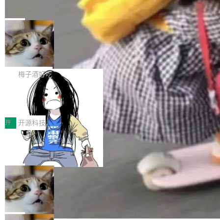
并实...
束，一个实验室的开始
级应用，企业在规模化落地过程中，对安全性、
AI算力网关（AI创新平台）成功入选！ 随着各行
Google 员工编号 20。MapReduce 作者之一。
可控性和代码质量提出了更高要求。 首先是数据
各业的Agent走向规模化建设，算力构成形态逐
Bigtable 作者之一。TensorFlow 的作者之一。
局
安全与合规要求。对于大多数普通研发场景，公
渐丰富，用户关注的重点也在发生变化：不只是
Gemini 的架构师。Google 首席科学家。 Jeff D
有云模型能够满足快速试用和效率提升的需求。
让AI用起来，还要进一步看清混合算力时代下，
🔥 SolonCode v2026.8.4 发布：界面
ean 在 Google 工作了 27 年后，宣布离职。 他
但对于金融、能源、医疗等对数据安全要求较...
字体可调、22 种语言、记忆搜索增强
Token花在哪里、算力是否被充分利用，以及持
不是一个人走。一同离开的还有 Sanjay Ghema
打开终端就能上岗的全中文编码智能体，这一轮
续增长的AI成本该如何优化。 深信服AI算力网关
wat（Google 员工编号 23，Jeff Dean 二十多
把「看得清、用母语、记得住」三件事一次补
梅子酒好吃
正是围绕这些实际问题，从Token治理和成本治
年的编程搭档，MapReduce 和 Bigtable 的共同
齐。 SolonCode 是什么 SolonCode 是杭州无
理两个方面，让用户的每一份算力都看得清、管
作者）、Quoc Le（Google 大脑核心成员，Se
让“代码语义理解”深度释放AI Coding
耳科技研发的企业级终端编码智能体——一位全
得住、用得稳、省得下、更安全！ 一、从现在开
价值潜能：华为云码道（CodeArts）
q2Seq 和 DocAI 的共同发明人）以及 Oriol Vin
中文驱动的数字员工，自主理解需求、规划步
一、代码仓深度理解技术的作用与价值 在软件工
始，Token使用一目...
代码仓技术解析
yals（Gemini 联合负责人，AlphaSta...
骤、编写代码。不挑模型、不挑平台，curl 一行
程实践中，代码仓是企业核心知识资产的主要载
开
开源科技
装完即用。 开源地址：Gitee · GitCode · GitHu
体。企业级代码仓库通常包含数十万乃至数百万
一条“删库”命令跑 17 小时，算法工程
b 安装 支持 Java 8+（8~26）、macOS / Linu
个文件，其规模远超单次模型调用可承载的上下
师删光 89TB 数据只为干私活
x / Windows / Harmony PC。 # macOS / Linu
文窗口。随着项目规模的持续扩张与代码历史的
最高人民检察院8月4日公布了一起案件：北京一
x / Harmony PC curl -fsSL https://solon.noea
不断累积，代码仓中的模块关系、接口契约、业
名90后算法工程师王某，为了给自己接的私活腾
局
r.org/solon...
务逻辑等关键信息往往分散于数十乃至数百个文
服务器空间，删光了公司AI游戏部门的全部核心
Cloudflare 分享推理优化实践：KV ca
件之中，形成高度复杂的知识关联网络。传统的
数据。 王某2024年1月入职东城区某科技公司AI
che 量化 + 权重压缩，吞吐量提升 4
代码检索手段（如关键词匹配、目录遍历）仅能
短剧部门，有互联网大厂背景。在公司内部架构
Kimi 和 GLM 是当前最强的大模型系列之一，但
1%，成本降 30%
在语法层面完成文本定位，难以触及代码的语义
调整期间，部门三次通知全员将数据从A集群迁
它们有一个共同的问题：太吃显存了。月之暗面
局