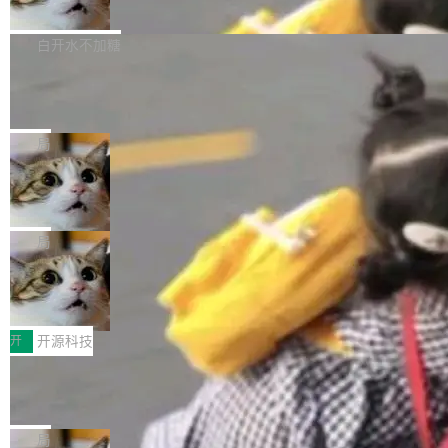
联 加...
经过人工复核，准确度令人满意。这一方法也为
他宣布了一个新消息：从 2026 年 8 月 1 日起，
Firefox 153.0.3 现已发布，具体更新内容如
社区爱好者提供了高效跟踪新版本的思路。
他可以全职维护 libexpat 了，最长 6 个月。发
下： New Smart Window 包含多项增强功能：
白开水不加糖
工资的是慕尼黑市政府。 libexpat 是一个 C99
<ul> <li>现在建议列表会显示更多结果，方便用
编写的流式 XML 解析器，MIT 许可证。和 libx
Cloudflare Computer 开源：你的 Age
户查找历史记录和切换到已打开的标签页。（<a
nt 需要一台电脑，而不是一个容器
ml2 一样，它是世界上使用最广泛的 XML 解析
href="https://bugzilla.mozilla.org/show_bug.c
Cloudflare 开源了名为 @cloudflare/computer
库之一。你的操作系统、浏览器、无数的基础设
gi?id=2019042">Bug&nbsp;2019042</a>）</l
的 npm 包。项目的核心论点是：容器不适合 Ag
局
施软件，很可能都在用它。而过去十年，维护它
i> <li>现在，助手可以直接使用 Exa 的网络搜索
ent 计算。真正适合的，是 Isolate。 Cloudflare
的人一直在用业余...
OpenAI 公开邮件和聊天记录回应苹果
结果回答问题，而无需将问题转交给搜索引擎。
工程师在这件事上没什么可谦虚的——他们用 W
诉讼，称“Apple is getting this wron
（<a href="https://bugzilla.mozilla.org/show_
orkers 跑了十年 Isolate。用 CEO Matthew Pri
上个月，苹果一纸诉状把 OpenAI 告上法庭，指
g”
bug.cgi?id=204...
nce 的话说：「我们一生都在用 Isolate 运行代
控其挖角苹果前员工并窃取商业秘密。苹果的诉
局
码，而 AI Agent 不需要容器，它们需要的是 Iso
状把 OpenAI 描述成一个系统性地从前东家挖
HUAWEI MatePad Edge上架WorkBu
late。」 容器为什么不合适 容器的问题在于启动
人、套取机密信息的对手。 OpenAI 没发律师
ddy鸿蒙PC版，说话就能干活的AI办公
和销毁都太重了。一个 Agent 要执行的任务可能
函，也没选择庭外沉默。它在官网贴了一篇博
全能AI工作台WorkBuddy鸿蒙PC版上架HUAWE
搭子
只需要几毫秒的 CPU 时间，但容器从冷启动到
文，标题只有六个字：Apple is getting this wro
I MatePad Edge应用市场，直接下载即可使
开
开源科技
就绪要花数秒。如果未来有十...
ng。 然后，它把邮件往来和 iMessage 聊天记
用，与鸿蒙电脑上的体验一致。值得一提的是，
录全贴了出来。 他发错人了 苹果外部律师 Gabr
FFmpeg 9.0 发布：代号“Lei”，以此纪
这是目前市面上唯一支持平板接入WorkBuddy P
念中国开发者雷霄骅
iel Gross 来自 Weil 律所，2 月 23 日下午 5:53
C版的产品，搭载“人机双写”重磅功能——你写
全球知名开源多媒体框架 FFmpeg 今天正式发
给 OpenAI 总法律顾问 Che Chang 发了封邮
你的，AI写AI的，同屏协作互不干扰。一句话让
布了 9.0 版本。这个版本除了带来新一代音视频
局