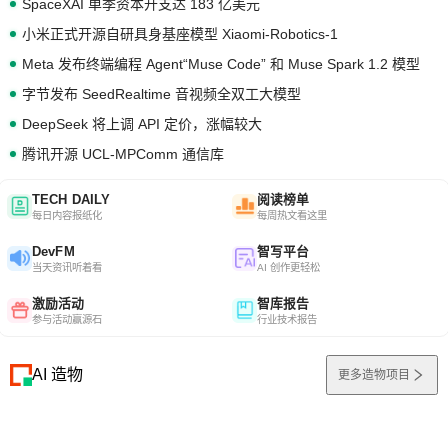
SpaceXAI 单季资本开支达 183 亿美元
小米正式开源自研具身基座模型 Xiaomi-Robotics-1
Meta 发布终端编程 Agent“Muse Code” 和 Muse Spark 1.2 模型
字节发布 SeedRealtime 音视频全双工大模型
DeepSeek 将上调 API 定价，涨幅较大
腾讯开源 UCL-MPComm 通信库
TECH DAILY
阅读榜单
每日内容报纸化
每周热文看这里
DevFM
智写平台
当天资讯听着看
AI 创作更轻松
激励活动
智库报告
参与活动赢源石
行业技术报告
AI 造物
更多造物项目