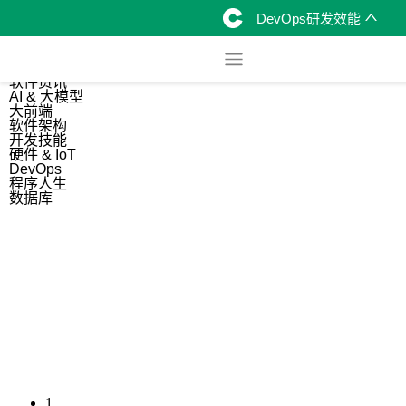
DevOps研发效能
综合
开源资讯
软件资讯
AI & 大模型
大前端
软件架构
开发技能
硬件 & IoT
DevOps
程序人生
数据库
1