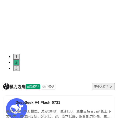
1
2
3
模力方舟
最新模型
热门模型
更多大模型
DeepSeek-V4-Flash-0731
高效轻量化MoE模型，总参284B，激活13B，原生支持百万超长上下
文能力。推理速度快、延迟低、调用成本低廉，综合能力均衡，主打