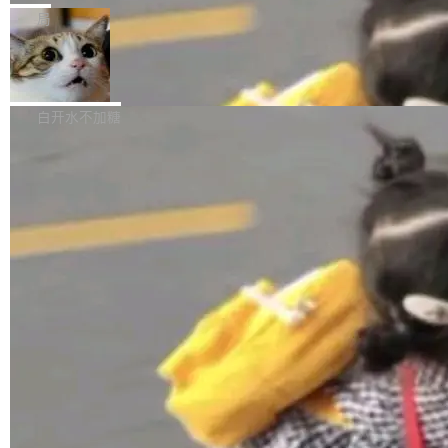
张CT影像上完成像素级精细分割，让系统"...
新功能 macOS：在 Connect/Share 按钮中添加
ube 视频，标题是"SwiftUI 七年后：一个平庸的
局
通过 AirDop 共享书籍的功能 Content server：
故事"。视频核心观点很简单：SwiftUI 发布七年
支持可向服务器后端添加新端点的插件 Edit boo
DBeaver 26.1.4 发布
了，仍然像一个永久公测版。 Manshin 从数据
k：Compress images：添加将 GIF 图像转换为
流、布局系统、API 稳定性、性能、跨平台五个
DBeaver 是一个免费开源的通用数据库工具，适
JPEG/WebP 的选项 ToC Editor：添加一个按
维度逐一批判了 SwiftUI。最让人印象深刻的一
用于开发人员和数据库管理员。DBeaver 26.1.4
白开水不加糖
钮，用于对目录中的条目进...
个论据是：苹果官方的 SwiftUI 教程项目 Land
现已发布，具体更新内容包括： AI 助手： <ul st
marks，用最新 Xcode 在最新 macOS 上构建
yle="margin-left:0; margin-right:0"> <li><span
运行，出来的效果是坏的——侧边栏按钮大小不
style="color:#000000">现在可以通过键盘访问
加载更多
一，界面错位。他说这个问题"两年前就发现了，
AI 聊天功能（添加了一些快捷键）</span></li>
至今没变"。 数据流方面，Manshin 指出 SwiftU
<li><span style="color:#000000">新增了始终
I 的属性包装器演进史...
在新 SQL 控制台中打开 AI 生成的脚本的功能</
span></li> <li><span style="color:#000000...