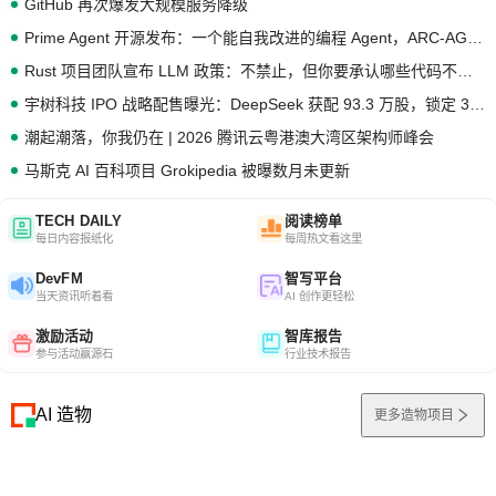
GitHub 再次爆发大规模服务降级
Prime Agent 开源发布：一个能自我改进的编程 Agent，ARC-AGI 3 超越人类专家基线
Rust 项目团队宣布 LLM 政策：不禁止，但你要承认哪些代码不是你写的
宇树科技 IPO 战略配售曝光：DeepSeek 获配 93.3 万股，锁定 36 个月
潮起潮落，你我仍在 | 2026 腾讯云粤港澳大湾区架构师峰会
马斯克 AI 百科项目 Grokipedia 被曝数月未更新
TECH DAILY
阅读榜单
每日内容报纸化
每周热文看这里
DevFM
智写平台
当天资讯听着看
AI 创作更轻松
激励活动
智库报告
参与活动赢源石
行业技术报告
AI 造物
更多造物项目