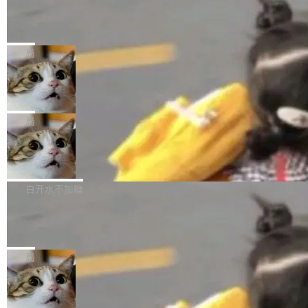
某个软件的源码，在本地构建。修改 agent ...
官方招聘信息中写过一条简洁有力的公式：Mod
Ubuntu 将核心系统包从 deb 转成了 s
单的模型规模升级，而是基于 SenseNova U1
nap
el + Harness = Agent。模型负责理解和推理，
的一次系统性迭代，不仅在同一架构中贯通视觉
Ubuntu 正在把又一个核心系统包从 deb 转为 s
Harness 负责把能力落到真实环境中——调用工
理解、推理、生成与编辑，还仅以 8B-MoT 的轻
nap。这次是 hwctl——一个用来检查 Ubuntu
局
具、读写文件、管理上下文、处理错误、完成闭
量大小，将能力推进到4K、更精细的真实质感、
硬件认证状态的命令行工具。 Canonical 工程师
环。崔添翼招人的标...
更复杂的视觉控制和可持续迭代编辑。 相比 U
Dario Amodei 担心新人来 Anthropic
Alan Griffiths 在邮件列表中说得很直白：「hwc
只为金钱，不为使命
1，U1.5-Lite-Preview 在以下方向上带来了显著
tl 是一个 Ubuntu 专有的包，它和它的依赖项都
顶级 AI 研究员在两家公司之间来回跳，中间只
提升： 原生支持4K图像生成； 更精细的局部纹
是 Ubuntu 专有的，不会用在其他发行版上。」
隔了几天。 Lilian Weng 上周刚宣布因健康原因
局
理、细节与真实世界质感； 更准确的中英文文字
所以 deb 版本的受众实际上为零。既然只有 Ub
离开 Thinking Machines Lab，说自己作为联合
生成与复杂版式组织； 更稳定的图...
untu 用户在用，那用 snap 打包就没什么可纠结
FFmpeg 9.0 发布
创始人的角色「太累了」。几天后，The Inform
的。 从 deb 到 snap 的迁移路径 hwctl 是 rust-
ation 就曝出她将重回 OpenAI，负责递归自我
FFmpeg 9.0 现已发布，包含多项改进。官方更
hwlib 硬件 API 库的一部分，命令行工具负责查
改进方向的研究。她是 Thinking Machines 过
新日志列出的 9.0 版本主要更新内容如下： 扩
白开水不加糖
询 Ubuntu 的硬件认证数据库。...
去一年内第四个离开的联合创始人。 这家由前
展 AMF 色彩转换器 (vf_vpp_amf) 的 HDR 功能
OpenAI CTO Mira Murati 创立的公司，连创始
DeepSeek V4 Flash 单日消耗 8 万亿 t
MP4 muxer 中支持 LCEVC 音轨复用 Playdate
okens 登顶热搜
团队都留不住。 但 Thinking Machines 不是唯
视频编码器和多路复用器 添加 v360_vulkan filt
8 万亿 tokens。一天。一家公司的消耗。 Open
一在人才争夺战中失血的公司。六月，Google
er HE-AAC 960 解码 (DAB+) transpose_cuda
Code 在 X 上发帖：「DeepSeek Flash did 8T
局
连失两员大将：Noam Shazeer 去了 Op...
filter 添加 AMF Frame Rate Converter (vf_frc
tokens on August 1st. 5T of free usage + 3T
_amf) filter SMPTE 2094-50 元数据支持和直
NetBSD 11.0 正式发布
on OpenCode Go.」79.8 万次浏览，连带着 #
通 ProRes RAW VideoToolbox 硬件加速器 AP
DeepSeek一天消耗了8万亿# 上了微博热搜——
NetBSD 11.0 现已正式发布，这是 NetBSD 操