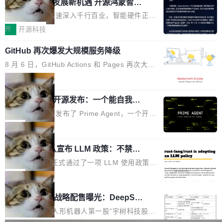
或造假。问题是，作为读者，如果你筛选出那些
共商智能硬件发展新机遇 开源鸿蒙智能
的早期工程师之一，在 Grok 训练基础设施团队
度,案例厚度、全域覆盖、多线协同...
硬件开发者日杭州站即将举行
看起来最令人兴奋的论文，那它们大部分都是过
工作过。近日他在 X 上发了一条帖子，列出了他
随着万物智联加速深入千行百业，智能硬件正从
度宣传的。」 这才是真正的痛点。不是所有论文
认为现代 AI 领域最重要的三个开源项目。 第一
单点设备迈向智能化、网联化、协同化发展。作
开
开源科技
都有问题，是最吸引眼球的那批论文最有问题。
个名字毫无悬念：Flash Attention 2。 Hieu 的
为面向全场景、跨终端的分布式操作系统，开源
他引用的帖子来自 Mathew Shen，一位 ICLR 2
理由很具体。FA 系列不需要解释，但 FA2 是他
GitHub 再次爆发大规模服务降级
鸿蒙通过统一技术底座和分布式能力，为不同类
026 的读者：「看了篇 ...
认为最重要的一个——复杂度恰到好处，刚好能
型智能设备的开发、连接与互联提供关键支撑，
8 月 6 日，GitHub Actions 和 Pages 再次大规
驱动你去学 CuTe，但还没被那些"邪恶的" Hopp
也为产业链企业探索产品创新与商业增长打开新
模服务降级，Actions 完全不可用超过 5 小时，
局
er++ 优化所淹没，足够容易修改和适配。 更关
的空间。 8月14日，开源鸿蒙智能硬件开发者日
webhook 停发，连自托管 runner 也因调度层故
键的是 FA2 的持久性...
（OHDD：OpenHarmony Hardware Develope
Prime Agent 开源发布：一个能自我改
障无法工作。Pages、Copilot code review、C
进的编程 Agent，ARC-AGI 3 超越人类
r Day）将在杭州启航。活动面向智能硬件产业
opilot coding agent 全部受影响。从检测到完全
Prime Intellect 发布了 Prime Agent，一个开源
专家基线
链企业和开发者，邀请行业专家与资深技术顾
恢复，大约 12 小时。 这是 2026 年 8 月的第六
的编程 Agent Harness，核心设计围绕两个抽
局
问，围绕开源鸿蒙技术能力、设备适配、芯片适
起事故，其中四起与 AI/Copilot 服务相关。 Git
象：Recursive Language Model（RLM）和 C
配、功耗与稳定性调优、兼容性测评及统一互联
Hub 员工 kdaigle 在 HN 讨论中贴出了一组数
Rust 项目团队宣布 LLM 政策：不禁
ontinual Harness。在 ARC-AGI 3 基准测试
等内容展开系统讲解和实战交流，帮助企业进一
止，但你要承认哪些代码不是你写的
据：2025 年全年 10 亿次 commit。现在，每周
上，Prime Agent + Opus 5 的组合达到了 95.
Rust 语言项目正式通过了一项 LLM 使用政策，
步了解开源鸿蒙在智能...
2.75 亿次，全年预计 140 亿次。GitHub...
5% RHAE Best@1，超过了 ARC 报告的人类专
覆盖 rust-lang/rust 单一仓库的代码贡献。这不
局
家基线 95.4%。 不是又一个 coding agent 包装
是项目级别的官方立场，目前由五个团队采纳，
宇树科技 IPO 战略配售曝光：DeepSe
器 Prime Agent 的架构和市面上大多数 coding
但它可能是主流开源项目中关于 AI 辅助贡献最
ek 获配 93.3 万股，锁定 36 个月
agent 有本质区别。大多数 agent harness 的设
细致的一份规则。 政策的核心只有一句话：LLM
8月6日晚间，“人形机器人第一股”宇树科技股份
计是基于早期模型的能力—...