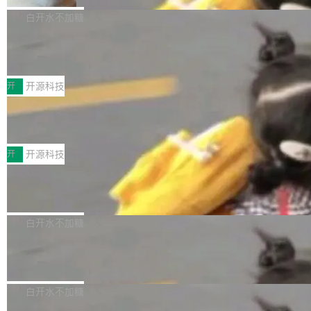
V ...
注意这是 OpenCode 一家的消耗。 OpenCode
作系统的第十八个主要版本。 自 NetBSD 10.1
白开水不加糖
是 Anomaly 出品的 AI 编程工具，套餐 10 美元/
以来的变化 更新亮点： 新增对 RISC-V 处理器
月。用户交了 10 美元，就能用 DeepSeek Flas
2026 ChinaJoy鸿蒙游戏增长臻享会举
架构的支持。NetBSD 11.0 是首个支持 64 位 R
办，鲸鸿动能系统呈现游戏行业解决方
h 随便写代码，按网友说法：「怎么使劲用也用
ISC-V 平台的稳定版本，涵盖一系列基于 StarFi
8月1日，2026 ChinaJoy期间，鸿蒙游戏增长臻
案
不完。」5T 来自免费额度，3T 来自 Go...
ve JH71XX 的设备，例如 VisionFive 2、PINE
享会在上海举办。鸿蒙生态的全场景智慧营销平
开
开源科技
64 STAR64，以及 QEMU。 增强了对 POSIX.1
台鲸鸿动能协同华为游戏中心，面向游戏行业开
-2024 和 C23 编程接口标准的兼容性。 compat
技嘉X3D系列再添新成员 B850 AORU
发者及生态伙伴，系统呈现了平台在游戏领域的
S ELITE X3D主板强化性能体验
_linux(8) 增强了对 Linux 系统调用的支持，包
完整能力版图——从IAP高价值用户的全周期经
面向AMD Ryzen X3D处理器玩家，技嘉X3D系
括 epoll（围绕 kqueue 实现）、POSIX 消息队
营、到IAA游戏的“买变一体”正循环、再到联运与
列主板阵容迎来新成员——B850 AORUS ELITE
开
开源科技
列、...
广告协同的全链路经营闭环，以及面向全球市场
X3D。作为面向主流高性能平台打造的全新主板
的出海增长布局。 华为终端云业务商业化销售负
Zadig v5.0 发布：AI 发布专员与 AI 审
产品，B850 AORUS ELITE X3D延续技嘉在X3
查专员上线
责人在开场致辞中表示，游戏开发者的核心诉求
D平台优化上的技术积累，旨在为游戏玩家带来
我们团队这几天最大的卡点不是 AI 写得不够
已不再是“多一个投放渠道”，而是一套能够持续
更稳定、更高效的装机选择。 B850 AORUS ELI
好，是 AI 写得太好了。 好到审查排期从两天的
白开水不加糖
驱动增长的体系。截至目前，搭载HarmonyOS
TE X3D基于AMD AM5平台打造，支持AMD Ry
活儿拖成了五天。PR 一堆起来没人敢合，发布
6的终端设备已突破7000万台，注册开发者数量
zen 9000/8000/7000系列处理器，并针对X3D
Dgraph v25.4.0 发布，具有图形后端的
窗口推了又推。好到合进 main 分支的代码，我
已突破 1100 万。随着鸿蒙生态汇聚越来越多的
原生 GraphQL 数据库
处理器特性进行平台级优化。其搭载X3D鸡血模
们自己都没看完。 这事不是个例。GitLab 调研
Dgraph 是一个水平可扩展的分布式 GraphQL
高质量游戏...
式2.0，可根据不同使用场景释放处理器潜力，
过 1528 名开发者，85% 说 AI 把瓶颈从写代码
数据库，有一个图形后端。作为一个原生的 Gra
白开水不加糖
帮助玩家在游戏与高负载应用中获得更充分的性
转移到了审代码。 写代码有人替你干了。但审代
phQL 数据库，它严格控制数据在磁盘上的排列