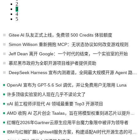
2
3
4
5
Gitee AI 队友正式上线，免费领 500 Credits 体验额度
Simon Willison 重新拥抱 MCP：无状态协议如何改变游戏规则
Jeff Dean 离开 Google：一个时代的结束，一个实验室的开始
慕尼黑市政府为全职开源项目维护者提供资助
DeepSeek Harness 宣布内测邀请，全网最大规模开源 Agent 路演现场诞生
OpenAI 宣布为 GPT-5.6 Sol 调优，并让免费用户无限用 Luna
许多顶级实验室的人现在几乎不读论文了
xAI 前工程师评现代 AI 领域最重要 Top3 开源项目
AMD 收购 AI 芯片创企 Taalas，旨在将模型权重刻进芯片以提升推理性能
红帽在2026年Gartner云原生应用平台魔力象限中被评为领导者
IBM与红帽扩展Lightwell服务方案，构建适配AI时代开源生态的可信基础设施