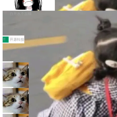
支持 UPDATE、MERGE INTO 与 Iceb
维基百科的替代方案。Lawfare 调查发现，无论
erceptor…五六步之后才能看到第一行翻译文
Apache Doris 4.1 要补齐的，正是缺失的那一
erg V3
热门页面还是低关注度页面，均未出现近期更
本。 Solon 换了个方式。整个 i18n 模块围绕三
半。在已有查询能力的基础上，Doris 进一步支
白开水不加糖
新，相关问题并非局限于特定领域，而是在不同
个解析器、一个注解、一个工具类展开——没有
持了 UPDATE、DELETE、MERGE INTO 等数
主题和访问量页面中普遍存在。 调查人员最初认
XML、没有拦截器注册、没有样板配置。 资源
Testin XAgent：CIO智能测试落地指南
据修改操作、完整的表结构管理与分区演进，以
为，Grokipedia可能只是限...
文件的约定 把文件放到 resources/i18n/ 下： r
及 rewrite_data_files、expire_snapshots 等日
7月30日，TiD2026质量竞争力大会在北京中关
esources/i18n/messages.properties ...
常维护操作，并完整支持 Iceberg V3 格式。
村国家自主创新示范区会议中心开幕。本届大会
开
开源科技
由中关村智联软件服务业质量创新联盟主办，以
让非法状态不可表示：一篇关于 ADT
“智构可信·质创未来——AI原生时代的质量新范
的帖子在 Reddit 火了
式”为主题，直面AI从实验室走向规模化产业落地
有一种东西，一旦用过就回不去了。Alex Fedos
的核心质量命题。会上，《2026智能研发生产力
eev 管它叫"软件设计的基石"。 他说的东西不新
局
工具选型手册》发布，Testin云测的Testin XAge
鲜——代数数据类型（ADT），尤其是和类型
Cloudflare 开源内部企业 AI 平台 Clou
nt智能测试系统入选AI测试领域代表产品。对CI
（sum type）。但他说清楚了一件事：这不是类
dflare OS
O而言，这提示了一个转变：AI测试正在从效率
型系统的学术体操，是日常编码的思维方式。 文
Cloudflare 发布了一个开源项目 Cloudflare O
工具升级为企业的质量基础设施。 CIO面对的新
章从一个简单的例子切入。一个网站的深色主题
S。如果你只看官方博客，你会觉得这是又一
局
现实 过去两年，CIO们的焦虑清单上多了两项：
设置，如果用布尔值 + 可空字段来表示——bool
个"AI 知识库 + 聊天机器人"——每个大厂都在
一是如何让大模型和智能体应用安全地从PoC走
Deno 团队开源 Celld，可自托管的分
ean 表示是否可切换，nullable 的默认模式、浅
做，没什么新鲜的。 但 Kenton Varda 在 Twitte
向生产，二是如何让测试团队跟得上AI应用...
布式 Durable Objects
色方案、深色方案——会产生大量无意义的组
r 上把事情说清楚了： 今天我们发布了 Cloudfla
Ryan Dahl 领导的 Deno 团队推出了最新开源项
合。方案缺了、配置冲突了、全 null 了。要知道
re OS，一个带连接器的聊天机器人，跟其他所
目 Celld，一个能在自己机器上运行 Cloudflare
局