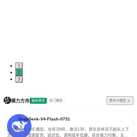
1
2
3
模力方舟
最新模型
热门模型
更多大模型
DeepSeek-V4-Flash-0731
高效轻量化MoE模型，总参284B，激活13B，原生支持百万超长上下
文能力。推理速度快、延迟低、调用成本低廉，综合能力均衡，主打