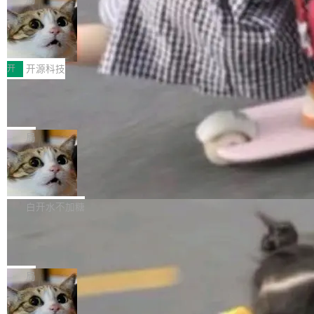
哪些组合有效，作者说，你得靠"文档、校验、或
有科技公司做的一样。只不过，实际上它不一
Workers 和 Durable Objects 的守护进程。 设
者部落知识"。 换个写法。Rust 的 enum，两个
样。这是 Sandstorm.io 的重制版，我十年前的
鲁大师7月新机性能/流畅/AI榜：vivo夺
计思路很直接：每个对象是一个独立的 SQLite
变体：Switchable...
性能、流畅双第一，三星Galaxy Z系列
那个创业公司。不同的是，这次它构建在 Cloudf
数据库，按名称寻址，复制到你自己的 S3 兼容
2026年7月的手机市场，由于存储等硬件成本暴
新折叠缺席
lare Workers 上——我花了九年时间搭建的平台
存储库里。节点之间只通过这个存储库协调——
增，手机厂商的日子也不好过啊，新机速度明显
开
开源科技
——并且深度集成了 AI。这基本上是我十年秘密
没有控制平面，没有共识协议。每个对象自带一
放缓，因此硝烟味淡了许多。新机参数规格除开
计划的顶峰。 十年前，Ken...
个小型数据库，应用天然按分片构建，单个数据
Zed 推出 DeltaDB，一个记录 commit
高价的三星折叠（三星Galaxy Z Fold8 Ultra / Z
之间所有操作的版本控制系统
库的竞争和爆炸半径问题在设计层面就被消除
Fold8 / Z Flip8）外，其余要么是中低端机器，
Zed 编辑器团队发布了新项目——DeltaDB，一
了。 闲置的 cell 会休眠到几乎不占资源。当 cel
例如iQOO Z11i、REDMI Note 17、REDMI No
个在 git commit 之间记录每一次编辑操作的版
局
l 迁移或唤醒时，新宿主从 S3 恢复 SQLite 数据
te 17 Pro、OPPO K15，要么是vivo X300 E这
本控制系统。目前处于 Early Access 阶段。 De
库继续执行。存储库是持久化的唯一真相...
样的次旗舰。 Galaxy Z Fold8 Ultra / Z Fold8 /
SpaceXAI 单季资本开支达 183 亿美元
ltaDB 的核心思路直接写在 landing page 最显
Z Flip8三款折叠屏新机均在7月22日发布，且全
眼的位置：「Software is made between com
根据风险投资人Tomer Tunguz 博客（VC 分
部搭载骁龙8 Elite Gen5 for Galaxy，它们本该
mits」——软件是在 commit 之间写出来的。git
析）披露的最新分析与第二季度业绩报告，Spac
白开水不加糖
是7月性...
只记录了你提交的最终状态，但真正的工作过程
eXAI在上个季度的总资本支出飙升至183.7亿美
——打字、删改、试错、agent 对话——都在 co
Meta 发布终端编程 Agent“Muse Cod
元。其中，绝大部分资金被直接用于 AI 领域，
e” 和 Muse Spark 1.2 模型
mmit 之间的空隙里丢失了。 DeltaDB 要做的就
金额高达158.3亿美元，这一单项投入已经逼近
Meta 今天发布了两款 AI 产品：Muse Code，
是把这段空隙补上。 回退到任何一次编辑：Delt
微软同期总资本开支的四成。 与亚马逊、Alpha
一个在终端里运行的编程 agent；Muse Spark
局
aDB 捕获 commit 之间的每一次操作，...
bet、微软以及 Meta 等传统科技巨头相比，Spa
1.2，驱动这个 agent 的新模型。一句话概括：
ceXAI的资金消耗速度尤为引人瞩目。然而，支
美团开源 LoHoSearch，用知识图谱校
你可以用 curl -fsSL https://dev.meta.ai/install.