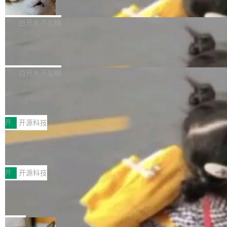
准 AI 能力认知
撑庞大支出的资金来源却呈现出截然不同的面
sh | bash 安装一个能在大项目里自动规划、写
机器出题的前提，是让机器拥有全局视野。整个
貌。数据显示，微软和 Meta 主要依托充沛的经
代码、验证结果的 AI 终端工具。 据介绍，Muse
构建流程可以分为四个环节：建图 → 控制难度
白开水不加糖
营现金流来覆盖资本开支，其资本支出覆盖率分
Code 是 Meta 的编程 agent 产品。它和市场上
→ 质量把关 → 数据概览。
别达到155% 和106%;而SpaceXAI的经营现金
已有的终端编程 agent 在设计理念上有几个明显
腾讯开源 UCL-MPComm 通信库
流仅能覆盖资本开支的12...
的差异点。 异步后台 agent：Muse Code 有一
腾讯网平团队宣布开源了 UCL-MPComm 通信
个主 agent 循环，外加一组后台 agent。这些后
库，并将作为transport接入Mooncake TENT。
白开水不加糖
台 agent...
该通信库针对AI Memory池化场景的数据传输需
CoStrict入选工信部2025人工智能应用
求进行了深度优化，能够实现数据中心内大规模
典型案例
计算节点间多种内存类型的高性能通信。 UCL-
近日，工信部科技司公示《2025人工智能应用典
MPComm将作为一种传输引擎接入Mooncake T
型案例入选名单》，深信服“面向企业研发场景的
开
开源科技
ENT，实现零拷贝传输性能提升30%、非零拷贝
开源 AI 编程平台 CoStrict 应用”凭借卓越的技术
深信服AI算力网关入选工信部人工智能
传输性能最高提升5倍。UCL-MPComm底层基
创新与落地成效成功入选。 全链路私有化部署，
应用典型案例！
于自研UCL-Engine通信引擎，后续腾讯网平将
助力企业AI研发安全落地 当前，越来越多企业已
前不久，工业和信息化部正式发布《2025年人工
持续开源更多基于UCL-Engine的高性能通信组
经开始引入 AI Coding 工具，通过调用公有云模
智能应用典型案例名单》，集中展示人工智能在
开
开源科技
件。 腾讯网平团队在UCL-MPComm中实现了一
型或企业内部部署模型提升研发效率。但随着 AI
各领域的应用成果，覆盖技术底座、行业赋能、
个独立于业务线程的全局通信引擎（Engine），
Coding 从个人辅助工具逐步走向团队级、组织
Jeff Dean 离开 Google：一个时代的结
产品应用、支撑保障、专题等五大方向。深信服
并实...
束，一个实验室的开始
级应用，企业在规模化落地过程中，对安全性、
AI算力网关（AI创新平台）成功入选！ 随着各行
Google 员工编号 20。MapReduce 作者之一。
可控性和代码质量提出了更高要求。 首先是数据
各业的Agent走向规模化建设，算力构成形态逐
Bigtable 作者之一。TensorFlow 的作者之一。
局