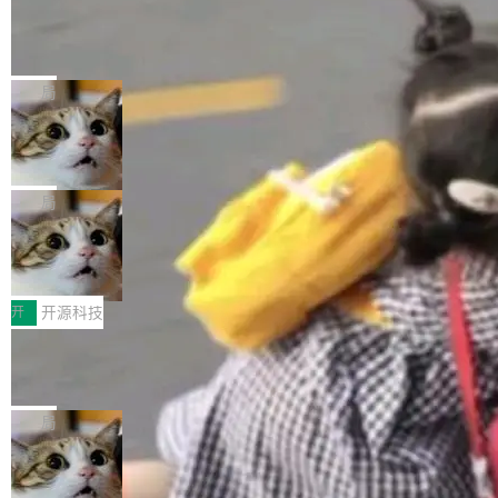
工资的是慕尼黑市政府。 libexpat 是一个 C99
<ul> <li>现在建议列表会显示更多结果，方便用
编写的流式 XML 解析器，MIT 许可证。和 libx
Cloudflare Computer 开源：你的 Age
户查找历史记录和切换到已打开的标签页。（<a
nt 需要一台电脑，而不是一个容器
ml2 一样，它是世界上使用最广泛的 XML 解析
href="https://bugzilla.mozilla.org/show_bug.c
Cloudflare 开源了名为 @cloudflare/computer
库之一。你的操作系统、浏览器、无数的基础设
gi?id=2019042">Bug&nbsp;2019042</a>）</l
的 npm 包。项目的核心论点是：容器不适合 Ag
局
施软件，很可能都在用它。而过去十年，维护它
i> <li>现在，助手可以直接使用 Exa 的网络搜索
ent 计算。真正适合的，是 Isolate。 Cloudflare
的人一直在用业余...
结果回答问题，而无需将问题转交给搜索引擎。
OpenAI 公开邮件和聊天记录回应苹果
工程师在这件事上没什么可谦虚的——他们用 W
诉讼，称“Apple is getting this wron
（<a href="https://bugzilla.mozilla.org/show_
orkers 跑了十年 Isolate。用 CEO Matthew Pri
上个月，苹果一纸诉状把 OpenAI 告上法庭，指
g”
bug.cgi?id=204...
nce 的话说：「我们一生都在用 Isolate 运行代
控其挖角苹果前员工并窃取商业秘密。苹果的诉
局
码，而 AI Agent 不需要容器，它们需要的是 Iso
状把 OpenAI 描述成一个系统性地从前东家挖
late。」 容器为什么不合适 容器的问题在于启动
HUAWEI MatePad Edge上架WorkBu
人、套取机密信息的对手。 OpenAI 没发律师
ddy鸿蒙PC版，说话就能干活的AI办公
和销毁都太重了。一个 Agent 要执行的任务可能
函，也没选择庭外沉默。它在官网贴了一篇博
全能AI工作台WorkBuddy鸿蒙PC版上架HUAWE
搭子
只需要几毫秒的 CPU 时间，但容器从冷启动到
文，标题只有六个字：Apple is getting this wro
I MatePad Edge应用市场，直接下载即可使
开
开源科技
就绪要花数秒。如果未来有十...
ng。 然后，它把邮件往来和 iMessage 聊天记
用，与鸿蒙电脑上的体验一致。值得一提的是，
录全贴了出来。 他发错人了 苹果外部律师 Gabr
FFmpeg 9.0 发布：代号“Lei”，以此纪
这是目前市面上唯一支持平板接入WorkBuddy P
念中国开发者雷霄骅
iel Gross 来自 Weil 律所，2 月 23 日下午 5:53
C版的产品，搭载“人机双写”重磅功能——你写
全球知名开源多媒体框架 FFmpeg 今天正式发
给 OpenAI 总法律顾问 Che Chang 发了封邮
你的，AI写AI的，同屏协作互不干扰。一句话让
布了 9.0 版本。这个版本除了带来新一代音视频
局
件，附了一封长信，要求 OpenAI 配合调查前苹
AI帮你干活，现在开启全新体验！ 温馨提示：
处理能力和硬件加速支持之外，还有一个特殊之
果员工带走机密信...
体验WorkBuddy鸿蒙PC版前，请将 HUAWEI M
亚马逊成本失控：AI 写代码烧掉 1215
处：FFmpeg 9.0 的代号是“Lei”。 这个名字，
万元，超预算 860%
atePad Edge 升级至 HarmonyOS 6.1.0.135S