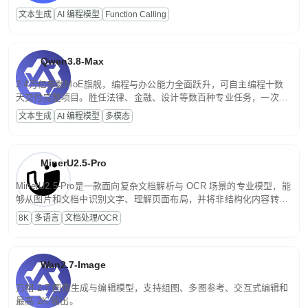
高并发、轻量化任务，适合日常对话、内容创作、基础 RAG、批量
文本生成
AI 编程模型
Function Calling
文案处理等普惠刚需场景。
Qwen3.8-Max
2.4万亿参数MoE旗舰，编程与办公能力全面跃升，可自主编程十数
天交付完整项目。胜任法律、金融、设计等数百种专业任务，一次对
话端到端交付生产级成果。原生视觉理解贯穿规划、执行与验证全流
文本生成
AI 编程模型
多模态
程，支持超长文档与长视频的深度语义解析。长程任务中自主规划与
闭环迭代，持续进化。
MinerU2.5-Pro
MinerU2.5-Pro是一款面向复杂文档解析与 OCR 场景的专业模型，能
够从图片和文档中识别文字、理解页面布局，并将非结构化内容转换
为便于存储、检索和二次处理的结构化结果。
8K
多语言
文档处理/OCR
Wan2.7-Image
万相 2.7 图像生成与编辑模型，支持组图、多图参考、交互式编辑和
最高 2K 输出。