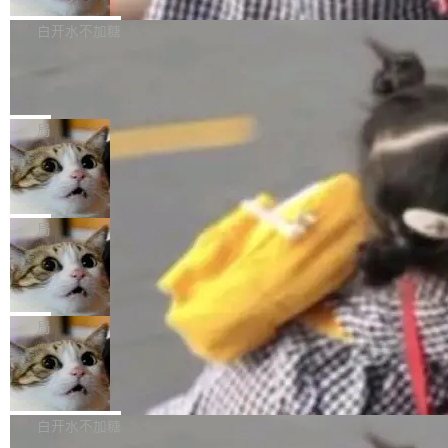
来自中国开发者雷霄骅（Lei Xiaohua）。 对于
外媒近日曝光了亚马逊的多份内部报告显示，AI
P9 patch03及以上版本。 *升级路径：设置 > 搜
很多中国音视频开发者而言，这个名字并不陌
导致公司在多个项目上超支。《金融时报》报道
白开水不加糖
索“软件更新” > 检查更新，即可搜索新版本，下
生。十年前，他通过大量中文技术文章、源码分
称，仅一个项目的成本超支就高达 180 万美元
载安装完成升级即可。 没有...
析和开源示例，让一代开发者第一次真正理解 F
Hugging Face CEO 发声：中国正在开
（约合人民币 1215 万元）。 具体来说，一名工
源模型上碾压我们
Fmpeg，也成为很多人进入音视频开发领域的
程师借助 Anthropic 旗下 Claude Sonnet 模型
"他们正在开源模型上碾压我们。" Hugging Fac
“启蒙老师”。 而今年，恰好是雷霄骅离世十周
编写程序，目标是完成电商平台作者信息与商品
e CEO Clément Delangue 在 CNBC 的采访里
局
年。FFmpeg 社区最终选择用一个大版本的名
列表的数据匹配 —— 一项常规的数据处理任
没有拐弯抹角。他说中国正在赢得 AI 竞赛，而
字，留下了这份纪念。 雷霄骅曾是中国传媒大学
务，最终却产生了 180 万美元的账单，实际支出
当 AI agent 把源码变成了最好的扩展系
且按目前的速度，中国 AI 工具预计在今年底或
数字电视技术方向的博士生，长期从事视频、音
统，开发者工具必须开源
超出原定预算 860%。 更令人意外的是，该项目
2027 年就能追上美国前沿实验室的水平。 Dela
五年前，David Crawshaw 问过很多软件工程师
频技...
最终并未成功落地，而高额算力消耗持续运行长
ngue 把原因归结为一件事：开放协作。中国的
一个问题：你写过什么给自己用的程序？答案几
局
达 5 个月，公司直到财务对账时才察觉异常。这
AI 开发者在一个共享和协作的生态里加速迭代，
乎都是没有。工程师们整天用别人写的程序写程
意味着一个无人看管的 AI 程序，在近半年时间
而美国模型厂商在"闭门造车"。他的原话是 "buil
DeepSeek Harness 宣布内测邀请，全
序给别人用。偶尔有人自己写个博客系统、智能
里日夜不停地"烧钱"。 复盘显示，...
网最大规模开源 Agent 路演现场诞生
ding in silos"——各自为战，互不通气。 这个判
家居控制、家庭实验室，都算稀奇事。 Crawsh
一条内测招募帖，发出去的时候大概没人想到它
断从他嘴里说出来分量不同。Hugging Face 是
aw 是 Shelley 的作者，一个开源 AI coding age
会变成一场开源 Agent 生态的路演。 8月1日，
局
全球最大的开源 AI 平台，上面跑着上百万个模
nt。他最近在博客上写了一篇文章，核心论点很
DeepSeek Harness 团队负责人崔添翼（tiany
型。谁在开源赛道上领先，...
简单：开发者工具必须开源。 理由不是传统的自
商汤 SenseNova U1.5-Lite-Preview
i）在 X 上发帖： 「如果你是 Agent Harness 相
开源
由软件情怀，而是一个跟 AI agent 直接相关的
关开源项目的开发者，希望参加 DeepSeek Har
商汤科技宣布面向社区开源轻量级统一多模态模
技术判断。 两行 prompt 就能个性化任何软件 C
ness 的内测，可以回复或私信联系我。请附上
型的预览版本 SenseNova U1.5-Lite-Preview。
白开水不加糖
rawshaw 给出了两个 prompt。 第一个： "下载
GitHub id 以及开源代表作。」 DeepSeek 曾在
公告称，SenseNova U1.5-Lite-Preview并非简