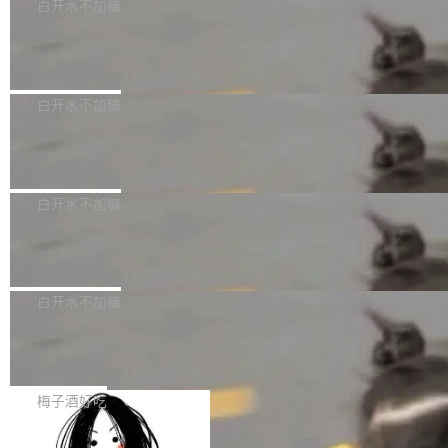
可以用来分析、提炼、审阅、建议，但不能用来
有限公司披露IPO发行价格及战略配售结果，杭
白开水不加糖
创作。 具体来说，LLM 生成的代码可以提交，
州深度求索人工智能基础技术研究有限公司（De
Docker 29.7.2 发布
但必须满足五个条件：预先安排、非关键、高质
epSeek）获配93.3399万股，按150.8元/股发行
量、充分测试、充分审查，并且必须披露。LLM
价格计算，认购金额约1.41亿元，股份锁定期为
Docker 29.7.2 现已发布，具体更新内容如下：
不得生成涉及安全性的关键变更，除非作者本身
36个月。 公告显示，本次宇树科技战略配售对
Bug fixes and enhancements 修复多次传递同
白开水不加糖
就是领域专家。即使如此，政策也"强烈不建
象主要包括长期投资机构、与公司业务具有战略
一环境变量时，docker service create和docker
议"这么做。 对于不披露的情况，审核者可以直
合作关系或长期合作愿景的大型企业、科创板保
Apache Fluss 毕业成为顶级项目
service update会发生 panic 的问题。docker/cl
接关闭 PR，无需解释。 政策作者 Jynn Ne...
荐人跟投子公司，以及公司高级管理人员和核心
i#7145 修复了 Docker Engine 29.7.0 中引入的
今年 7 月，Apache Fluss 的毕业提案在 Apach
员工参与设立的专项资产管理计划。其中，Dee
一个回归问题，该问题导致拉取镜像时会拒绝包
e 孵化器项目管理委员会（IPMC）投票中获得
白开水不加糖
pSeek作为与宇树科技具备战略合作关系的企
含绝对 hardlink 目标的镜像（此类镜像由某些镜
全票通过，随后获 Apache 软件基金会董事会批
业，获配股份数量占本次发行数量的2.31%。 除
像构建工具生成）。moby/moby#53305 修复了
马斯克 AI 百科项目 Grokipedia 被曝数
准。今天，Apache 软件基金会正式宣布 Apach
DeepSeek外，腾讯旗下上海启善投资有限公司
月未更新
Docker Engine 29.7.0 中引入的一个回归问
e Fluss 孵化毕业，成为 Apache 顶级项目（TL
埃隆·马斯克推出的AI百科项目 Grokipedia 被曝
获配9...
题，该问题可能导致在旧版 Linux 内核...
P）！这一里程碑不仅标志着 Fluss 迈入新的发
长期停止内容更新，未能实现其作为“AI版维基百
白开水不加糖
展阶段，也将进一步推动流式存储、实时湖仓与
科”替代品的目标。 据 Lawfare 最新调查，自今
AI 数据基础加速融合，为实时数据基础设施的发
Solon I18n：三种解析器，零样板代码
年4月以来，Grokipedia 页面更新功能基本停
展开启新的篇章。
滞，过去三个月内没有任何条目完成更新，用户
如果你在 Spring Boot 里做过国际化，流程大概
提交的编辑请求也长期处于待处理状态。 Groki
是这样的：配 MessageSource 的 Bean、写 R
梅子酒好吃
pedia 于去年底上线，定位为由人工智能生成内
eloadableResourceBundleMessageSource、
容的百科平台，被马斯克视为传统众包百科网站
Apache Doris 4.1 全面增强 Iceberg：
声明 LocaleResolver、注册 LocaleChangeInt