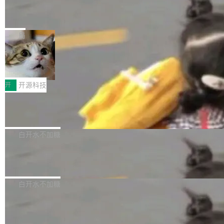
能表现。 在核心规格方面，B850 AO...
码、把关发版这两道关，还得靠人肉扛。 V5.0
竹知了：一个零依赖的单文件 HTML，
方式，以优化查询性能和吞吐量，减少集群中的
把儿时竹蝉玩具搬进浏览器
想让 AI 一起盯。
磁盘寻道和网络调用。 Dgraph v25.4.0 现已发
竹知了（zhuzhiliao）是那种小时候路边摊上几
布，具体更新内容包括： feat(zero)：Zero 现
块钱的玩意儿——一根小竹签，一个竹筒，一头
局
支持 --security superflag（token=...;whitelist
系着涂了松香的线。甩起来，竹膜震动，发出“哇
=...），与 Alpha 版本的格式一致，并据此对其
30倍效率升级：解锁医学影像数据要素
——哇”的蝉鸣声。实物越来越难找了，有开发者
价值化的真实路径
管理 HTTP 端点进行授权。 <blockquote> <p>
把它做成了 Web 玩具，放在 zhuzhiliao.imsai.c
完成一例腹部CT影像标注，张医生过去需要约1
<span><strong>警告：</strong>&nbsp;Zero
c 上，并在 GitHub 开源。 玩法很简单：按住屏
20个小时。他必须在数百张连续影像上，一笔一
开
开源科技
的 admin ...
幕画圈，或者直接甩手机。页面会实时显示转速
笔勾画边界，一层一层识别肌肉组织。如今，使
（圈/秒），声音来自真实竹知了录音的 1.72 秒
Apache Dubbo-go v3.3.2 正式发布
用东软飞标医学影像标注平台，同样的工作缩短
采样，无缝循环。音频解码失败时，还有一套合
至4小时，效率提升30倍。 这组数字背后，改变
这个版本面向生产环境，重心在内核稳定性。我
成兜底——锯齿波振荡器模拟脉冲，并联带通共
的不只是速度，而是把医学影像转化为AI能力的
们彻底收敛了旧配置体系，扩展了 Triple 协议与
白开水不加糖
振峰模拟竹膜和筒腔共鸣。 技术细节上，物理引
路径真正打通了。 大型医院积累的影像数据规模
泛化调用能力，加强了应用级元数据和服务治
擎是绳系质点模型：重力、弹性绳（只拉不
庞大，但不能直接用于训练模型。器官、病灶和
Calibre 9.12 发布，功能强大的开源电
理，同时集中修了并发安全、资源泄漏和热路径
推）、空气阻力，1/240 秒定步长积...
子书工具
组织边界，必须由专业医生逐层识别、标记和校
性能问题。
Calibre 开源项目是 Calibre 官方出的电子书管
正，才能成为机器能理解的高质量数据。医学影
理工具。它可以查看，转换，编辑和分类所有主
白开水不加糖
像AI落地最昂贵的环节，不是算法，是专业医生
流格式的电子书。Calibre 是个跨平台软件，可
的时间。 张医生是某三甲医院放射科副主任医
SwiftUI 问世七年了，为什么开发者还
以在 Linux、Windows 和 macOS 上运行。 Cal
师，牵头一项腹部肌肉影像课题。他需要在数百
在骂它？
ibre 9.12 现已正式发布，此次更新内容如下：
Yakov Manshin 发了一期长达 40 分钟的 YouT