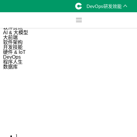
DevOps研发效能
综合
开源资讯
软件资讯
AI & 大模型
大前端
软件架构
开发技能
硬件 & IoT
DevOps
程序人生
数据库
1