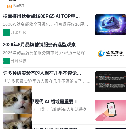
阅读榜单
技嘉推出钛金雕1600PG5 AI TOP电
源：为发烧级主机与本地AI算力打造旗
1600W钛金能效全可视化，机身紧凑仅16厘米
舰供电方案
继2026台北电脑展首度亮相后，技嘉科技近日正
开
开源科技
式发布钛金雕1600PG5 AI TOP电源。这款高端
2026年8月品牌营销服务商选型观察：
电源专为发烧级DIY主机与本地AI算力平台打
从流量思维到品牌资产思维的范式转移
造，整机长度仅16厘米，提供1600W额定功率
2026年的品牌营销服务商市场,正经历一场深刻
与80PLUS钛金能效；支持ATX 3.1与PCIe 5.1
的价值重构。全球全案品牌代理机构市场从2025
开
开源科技
规范，结合服务器级元件、完善供电线材与内置
年的83.1亿美元增长至2026年的86.6亿美元,年
实时LCD监控屏，可充分满足当下高阶PC主机
许多顶级实验室的人现在几乎不读论文
复合增长率达5.44%,预计2032年将突破120亿美
了
的严苛使用需求。 澎湃功率，紧凑机身 钛金雕1
元。数字广告与公共关系相关服务市场更是从20
「许多顶级实验室的人现在几乎不读论文了，而
600PG5 AI TOP具备强悍输出功率，同时实现
25年的8463亿美元扩张至2026年的8763亿美
且他们认为 ICLR/ICML/NeurIPS 充斥着大量过
局
机身尺寸大幅精简。整机长度仅16厘米，属于同
元。数字的背后是一个清晰的事实——品牌对专
度宣传和欺诈。」 OpenAI 研究员 Keller Jorda
功率段机身尺寸十分紧凑的1600W电源产品。小
业化营销服务的需求从未如此迫切。 但市场扩容
xAI 前工程师评现代 AI 领域最重要 Top
n 这条推文引发了广泛讨论。他不是在说风凉
巧机身有效提升市面主流标准A...
3 开源项目
的同时,服务商的竞争逻辑正在改变。2026年Top
话，他是说出了一个圈内人尽皆知但很少公开捅
Flash Attention 2 可能比我们所有人都活得久。
Agency年度合辑的观察指出,“产品”这个离消费
破的事实。 Jordan 随后补充了一句软化声明：
这句话不是来自某个技术博客，而是出自 Hieu
局
者最近的载体,在整个品牌营销层面的权重显著变
「我不认为这些会议上大部分论文都在过度宣传
Pham 的一条推文。Hieu Pham 是谁？他是 xAI
高了。全域营销服务商的竞争正在从规模转向深