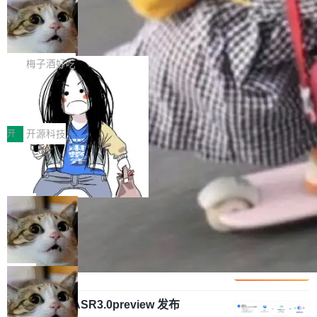
安全与合规要求。对于大多数普通研发场景，公
渐丰富，用户关注的重点也在发生变化：不只是
Gemini 的架构师。Google 首席科学家。 Jeff D
有云模型能够满足快速试用和效率提升的需求。
让AI用起来，还要进一步看清混合算力时代下，
🔥 SolonCode v2026.8.4 发布：界面
ean 在 Google 工作了 27 年后，宣布离职。 他
但对于金融、能源、医疗等对数据安全要求较...
字体可调、22 种语言、记忆搜索增强
Token花在哪里、算力是否被充分利用，以及持
不是一个人走。一同离开的还有 Sanjay Ghema
打开终端就能上岗的全中文编码智能体，这一轮
续增长的AI成本该如何优化。 深信服AI算力网关
wat（Google 员工编号 23，Jeff Dean 二十多
把「看得清、用母语、记得住」三件事一次补
梅子酒好吃
正是围绕这些实际问题，从Token治理和成本治
年的编程搭档，MapReduce 和 Bigtable 的共同
齐。 SolonCode 是什么 SolonCode 是杭州无
理两个方面，让用户的每一份算力都看得清、管
作者）、Quoc Le（Google 大脑核心成员，Se
让“代码语义理解”深度释放AI Coding
耳科技研发的企业级终端编码智能体——一位全
得住、用得稳、省得下、更安全！ 一、从现在开
价值潜能：华为云码道（CodeArts）
q2Seq 和 DocAI 的共同发明人）以及 Oriol Vin
中文驱动的数字员工，自主理解需求、规划步
一、代码仓深度理解技术的作用与价值 在软件工
始，Token使用一目...
代码仓技术解析
yals（Gemini 联合负责人，AlphaSta...
骤、编写代码。不挑模型、不挑平台，curl 一行
程实践中，代码仓是企业核心知识资产的主要载
开
开源科技
装完即用。 开源地址：Gitee · GitCode · GitHu
体。企业级代码仓库通常包含数十万乃至数百万
b 安装 支持 Java 8+（8~26）、macOS / Linu
一条“删库”命令跑 17 小时，算法工程
个文件，其规模远超单次模型调用可承载的上下
师删光 89TB 数据只为干私活
x / Windows / Harmony PC。 # macOS / Linu
文窗口。随着项目规模的持续扩张与代码历史的
最高人民检察院8月4日公布了一起案件：北京一
x / Harmony PC curl -fsSL https://solon.noea
不断累积，代码仓中的模块关系、接口契约、业
名90后算法工程师王某，为了给自己接的私活腾
局
r.org/solon...
务逻辑等关键信息往往分散于数十乃至数百个文
服务器空间，删光了公司AI游戏部门的全部核心
件之中，形成高度复杂的知识关联网络。传统的
Cloudflare 分享推理优化实践：KV ca
数据。 王某2024年1月入职东城区某科技公司AI
che 量化 + 权重压缩，吞吐量提升 4
代码检索手段（如关键词匹配、目录遍历）仅能
短剧部门，有互联网大厂背景。在公司内部架构
Kimi 和 GLM 是当前最强的大模型系列之一，但
1%，成本降 30%
在语法层面完成文本定位，难以触及代码的语义
调整期间，部门三次通知全员将数据从A集群迁
它们有一个共同的问题：太吃显存了。月之暗面
局
内涵与结构关联，导致开发者使用代码智能体在
移到B集群，王某都回复了"收到"。 他没有迁移
的 Kimi K 系列和智谱的 GLM 都是长上下文、M
理解大规模代码仓时面临显著"代码仓理解"瓶
数据。2024年9月3日下午4点，他使用此前登录
腾讯混元 Hy ASR3.0preview 发布
oE 架构的大模型，好用到让人上瘾，但 GPU 显