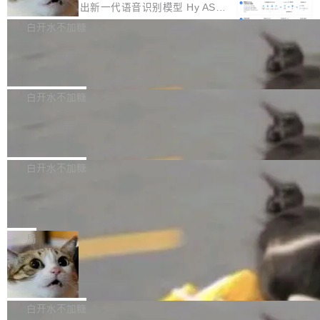
颈。 代码仓深度理解服务（以下简称" CodeBas
的账号密码进入A集群，输入了一条被程序员圈
存永远不够用。 Cloudflare 的 Workers AI 团队
腾讯混元正式推出新一代语音识别模型 Hy ASR
e深度理解服务"）是华为云码道（CodeA...
称为"删库跑路"的命令——最高管理员权限、无
一直在跑这些模型的推理。他们在官方博客上发
3.0preview。基于最新一代大语言模型 Hy3 的
白开水不加糖
需确认、强制递归删除。17个小时后，运维人员
了一篇技术文章，详细拆解了三种让大模型在 G
语言理解能力，以及融合了高精度语音识别与深
发现异常并中止进程时，89TB数据已经没了。
Pale Moon 34.3.2 发布，苍月浏览器
PU 上跑得更省、更快的技术手段——KV cache
度语义理解能力，实现了语音识别能力的全面升
删掉的是AI游戏部门的全部开发文件，包括公司
量化、模型权重压缩、以及共享 KV cache 的完
级。 根据介绍，Hy ASR3.0preview 目标在于：
Pale Moon 34.3.2 现已发布，这是一个安全更
自研的多个文生3D和...
整性保护。效果是：吞吐量提升 41%，每 token
让语音识别不再只是听清，而是真正听懂。通过
新和少量网页兼容性修复版本。 Changes/fixe
白开水不加糖
成本降低 30%，精度不变。 FP8 省的不仅是显
先理解你的语境和意图，再把准确的文字直接给
s： 实现了URL.Parse()便捷功能 对浏览器内部
存 KV cache 是推理时最吃显...
PostgreSQL 18/19 新特性深度解读
到你。从“逐字转写、单点优化”演进为“理解语
函数添加了多项边界检查，以避免潜在的越界访
境、兼容场景、一键直出”。 Hy ASR 3.0 previe
问、下溢和溢出。（DiD） 修复了加载和解析内
演讲者分享了一个有趣的实践：面对 PG 18 已
w 不要求标准普通话，方言识别覆盖粤语、吴语
容提供的字体时出现的几个问题 为避免音频加
发布的 Release Notes，他利用 AI 工具（如 Co
白开水不加糖
等 10 大方言片区和 20 余个二级小片区。在开
载、处理和播放过程中可能出现的一系列错误，
pilot）对数千条 commit 日志进行自动分析，先
源评测集中，Hy ASR 3.0 preview 在多语种的
对音频采样频率设定了下限 采样率低于 8kHz
慕尼黑市政府为全职开源项目维护者提
让模型总结出三十余条潜在特性，再逐条要求生
WER（...
供资助
（通常被认为是 "telephone"/"walkie-talkie" 音
成详细解释和代码校验，最终筛选出对用户体感
"在过去大约 10 年的大部分时间里，libexpat 的
质的最低采样率）的音频格式将被拒绝 修复了 C
最强的若干项。对于尚未正式发版的 PG 19，则
维护工作一直与我的日常工作、家务、社交生活
局
SS 圆角虚线样式中可能存在的问题 如果表单中
通过拉取过去一年内（从 PG 18 Beta1 时间点
和休闲娱乐竞争时间。" 这是 libexpat 维护者 S
的图像元素不在同一个子树中，则它们将不再关
至今）的所有 commit，同样交由 AI 分析提炼。
Firefox 153.0.3 发布
ebastian Pipping 写在博客里的话。8 月 4 日，
联 加...
经过人工复核，准确度令人满意。这一方法也为
他宣布了一个新消息：从 2026 年 8 月 1 日起，
Firefox 153.0.3 现已发布，具体更新内容如
社区爱好者提供了高效跟踪新版本的思路。
他可以全职维护 libexpat 了，最长 6 个月。发
下： New Smart Window 包含多项增强功能：
白开水不加糖