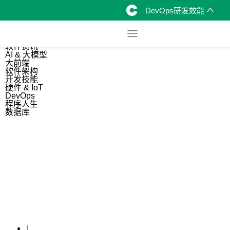
DevOps研发效能
综合
开源资讯
软件资讯
AI & 大模型
大前端
软件架构
开发技能
硬件 & IoT
DevOps
程序人生
数据库
1