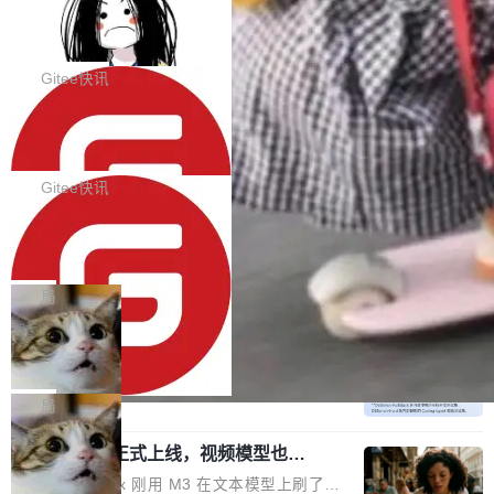
代码评审及自动化运维的全面落地夯实了“一体
BootstrapBlazor v10.9.0 已经发布，B
器。HTTP 引擎是一个独立插件。你选一个，或
ootstrap 样式的 Blazor UI 组件库
化”的基座。 新版本将为用户带来更好的使用体
者选两个，不同环境之间切换，一行应用代码都
BootstrapBlazor v10.9.0 已经发布，Bootstrap
验和更高的工作效率，感谢大家一直以来的支持
不用改。 下面快速过一下 10 种 HTTP 服务器
样式的 Blazor UI 组件库 此版本更新内容包括：
Gitee快讯
和反馈，我们将继续努力提供更优秀的产品和服
选项，各自适合什么场景，以及怎么切换。 一行
Release 2026-07-31 V10.9.0 Fixes fix(MultiFi
务！ 新增功能点 DevOps： 采用自研代码托管
依赖替换 在 Solon 里换 HTTP 服务器就是改 po
SolonCode v2026.8.2 已经发布，终端
lter): 增加暗黑主题支持 by @ArgoZhang in htt
平台，支持一站式安装，提供从代码提交到交付
智能体
m.xml 里一个依赖，别的什么都不用动。 <depe
ps://github.com/dotnetcore/BootstrapBlazor/p
SolonCode v2026.8.2 已经发布，终端智能体
的...
ndency> <groupId>org.noear</groupId> <arti
ull/8239 fix(Camera): 增加 exact 显式设置设备
此版本更新内容包括： 优化 soloncode run 模
Gitee快讯
factId>solon-web</artifac...
id by @kkxkx in https://github.com/dotnetcor
式（参考 run-headless-mode.md） 添加 solon
e/BootstrapBlazor/pull/825...
OpenAI 宣布 GPT-5.6 Luna 价格下降
code web 国际化多语言支持 添加 soloncode w
80%
eb 消息列表消息导航支持 修复 soloncode web
OpenAI 宣布 GPT-5.6 Luna 价格下降 80%。输
文件详情初次显示时语法高亮失效的问题 修复 s
入从每百万 token 1 美元砍到 0.2 美元，输出从
局
oloncode web 审查详情文件名中文乱码的问题
6 美元砍到 1.2 美元。GPT-5.6 Terra 降 20%。
细节优化 详情查看：https://gitee.com/opensol
DeepSeek-V4-Flash 官方 API 现已正
旗舰 Sol 没降，但加了一个 Fast 模式——2.5
式上线公测
on/soloncode/releases/v2026.8.2
倍速度，2 倍价格，智商不变。 降价的理由不是
DeepSeek V4 Flash 正式版今天上线了。模型
市场竞争，不是清库存，是 Sol 自己把自己优化
结构和参数规模没变，还是 MoE 284B、激活 1
局
了。 这事分两步。第一步，OpenAI 把 GPT-5.6
3B、100 万 token 上下文——只重新做了后训
Sol 部署上线。第二步，让 Sol 通过 Codex 自
MiniMax H3 正式上线，视频模型也开
练。但改完之后，Agent 能力直接把自家 4 月发
始玩全模态了
己去优化自己的推理基础设施。Sol 学了 Triton
的 Pro Preview 给干了。 九项 Agent 基准测试
上个月 MiniMax 刚用 M3 在文本模型上刷了一