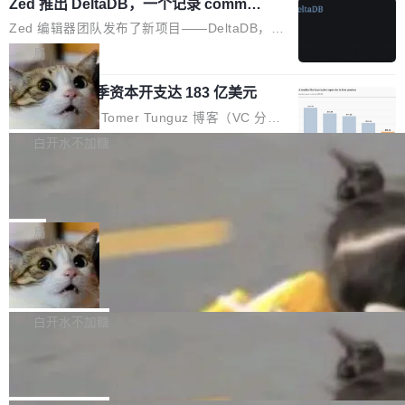
个小型数据库，应用天然按分片构建，单个数据
Zed 推出 DeltaDB，一个记录 commit
高价的三星折叠（三星Galaxy Z Fold8 Ultra / Z
之间所有操作的版本控制系统
库的竞争和爆炸半径问题在设计层面就被消除
Fold8 / Z Flip8）外，其余要么是中低端机器，
Zed 编辑器团队发布了新项目——DeltaDB，一
了。 闲置的 cell 会休眠到几乎不占资源。当 cel
例如iQOO Z11i、REDMI Note 17、REDMI No
个在 git commit 之间记录每一次编辑操作的版
局
l 迁移或唤醒时，新宿主从 S3 恢复 SQLite 数据
te 17 Pro、OPPO K15，要么是vivo X300 E这
本控制系统。目前处于 Early Access 阶段。 De
库继续执行。存储库是持久化的唯一真相...
样的次旗舰。 Galaxy Z Fold8 Ultra / Z Fold8 /
SpaceXAI 单季资本开支达 183 亿美元
ltaDB 的核心思路直接写在 landing page 最显
Z Flip8三款折叠屏新机均在7月22日发布，且全
眼的位置：「Software is made between com
根据风险投资人Tomer Tunguz 博客（VC 分
部搭载骁龙8 Elite Gen5 for Galaxy，它们本该
mits」——软件是在 commit 之间写出来的。git
析）披露的最新分析与第二季度业绩报告，Spac
白开水不加糖
是7月性...
只记录了你提交的最终状态，但真正的工作过程
eXAI在上个季度的总资本支出飙升至183.7亿美
——打字、删改、试错、agent 对话——都在 co
Meta 发布终端编程 Agent“Muse Cod
元。其中，绝大部分资金被直接用于 AI 领域，
e” 和 Muse Spark 1.2 模型
mmit 之间的空隙里丢失了。 DeltaDB 要做的就
金额高达158.3亿美元，这一单项投入已经逼近
Meta 今天发布了两款 AI 产品：Muse Code，
是把这段空隙补上。 回退到任何一次编辑：Delt
微软同期总资本开支的四成。 与亚马逊、Alpha
一个在终端里运行的编程 agent；Muse Spark
局
aDB 捕获 commit 之间的每一次操作，...
bet、微软以及 Meta 等传统科技巨头相比，Spa
1.2，驱动这个 agent 的新模型。一句话概括：
ceXAI的资金消耗速度尤为引人瞩目。然而，支
美团开源 LoHoSearch，用知识图谱校
你可以用 curl -fsSL https://dev.meta.ai/install.
准 AI 能力认知
撑庞大支出的资金来源却呈现出截然不同的面
sh | bash 安装一个能在大项目里自动规划、写
机器出题的前提，是让机器拥有全局视野。整个
貌。数据显示，微软和 Meta 主要依托充沛的经
代码、验证结果的 AI 终端工具。 据介绍，Muse
构建流程可以分为四个环节：建图 → 控制难度
白开水不加糖
营现金流来覆盖资本开支，其资本支出覆盖率分
Code 是 Meta 的编程 agent 产品。它和市场上
→ 质量把关 → 数据概览。
别达到155% 和106%;而SpaceXAI的经营现金
腾讯开源 UCL-MPComm 通信库
已有的终端编程 agent 在设计理念上有几个明显
流仅能覆盖资本开支的12...
的差异点。 异步后台 agent：Muse Code 有一
腾讯网平团队宣布开源了 UCL-MPComm 通信
个主 agent 循环，外加一组后台 agent。这些后