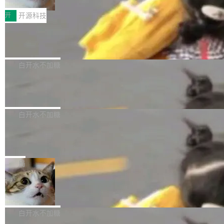
把它做成了 Web 玩具，放在 zhuzhiliao.imsai.c
完成一例腹部CT影像标注，张医生过去需要约1
<span><strong>警告：</strong>&nbsp;Zero
c 上，并在 GitHub 开源。 玩法很简单：按住屏
20个小时。他必须在数百张连续影像上，一笔一
开
开源科技
的 admin ...
幕画圈，或者直接甩手机。页面会实时显示转速
笔勾画边界，一层一层识别肌肉组织。如今，使
（圈/秒），声音来自真实竹知了录音的 1.72 秒
Apache Dubbo-go v3.3.2 正式发布
用东软飞标医学影像标注平台，同样的工作缩短
采样，无缝循环。音频解码失败时，还有一套合
至4小时，效率提升30倍。 这组数字背后，改变
这个版本面向生产环境，重心在内核稳定性。我
成兜底——锯齿波振荡器模拟脉冲，并联带通共
的不只是速度，而是把医学影像转化为AI能力的
们彻底收敛了旧配置体系，扩展了 Triple 协议与
白开水不加糖
振峰模拟竹膜和筒腔共鸣。 技术细节上，物理引
路径真正打通了。 大型医院积累的影像数据规模
泛化调用能力，加强了应用级元数据和服务治
擎是绳系质点模型：重力、弹性绳（只拉不
庞大，但不能直接用于训练模型。器官、病灶和
Calibre 9.12 发布，功能强大的开源电
理，同时集中修了并发安全、资源泄漏和热路径
推）、空气阻力，1/240 秒定步长积...
子书工具
组织边界，必须由专业医生逐层识别、标记和校
性能问题。
Calibre 开源项目是 Calibre 官方出的电子书管
正，才能成为机器能理解的高质量数据。医学影
理工具。它可以查看，转换，编辑和分类所有主
白开水不加糖
像AI落地最昂贵的环节，不是算法，是专业医生
流格式的电子书。Calibre 是个跨平台软件，可
的时间。 张医生是某三甲医院放射科副主任医
SwiftUI 问世七年了，为什么开发者还
以在 Linux、Windows 和 macOS 上运行。 Cal
师，牵头一项腹部肌肉影像课题。他需要在数百
在骂它？
ibre 9.12 现已正式发布，此次更新内容如下：
Yakov Manshin 发了一期长达 40 分钟的 YouT
张CT影像上完成像素级精细分割，让系统"...
新功能 macOS：在 Connect/Share 按钮中添加
ube 视频，标题是"SwiftUI 七年后：一个平庸的
局
通过 AirDop 共享书籍的功能 Content server：
故事"。视频核心观点很简单：SwiftUI 发布七年
支持可向服务器后端添加新端点的插件 Edit boo
DBeaver 26.1.4 发布
了，仍然像一个永久公测版。 Manshin 从数据
k：Compress images：添加将 GIF 图像转换为
流、布局系统、API 稳定性、性能、跨平台五个
DBeaver 是一个免费开源的通用数据库工具，适
JPEG/WebP 的选项 ToC Editor：添加一个按
维度逐一批判了 SwiftUI。最让人印象深刻的一
用于开发人员和数据库管理员。DBeaver 26.1.4
白开水不加糖
钮，用于对目录中的条目进...
个论据是：苹果官方的 SwiftUI 教程项目 Land
现已发布，具体更新内容包括： AI 助手： <ul st