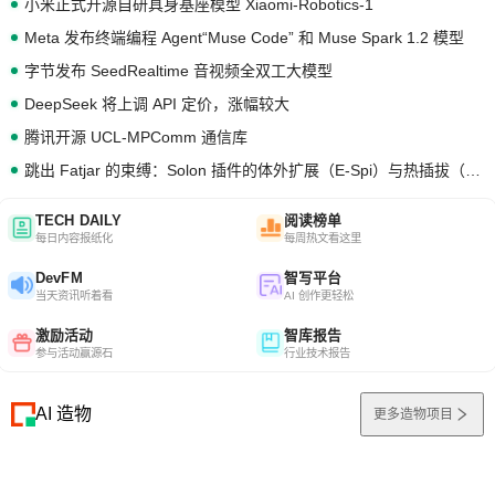
小米正式开源自研具身基座模型 Xiaomi-Robotics-1
Meta 发布终端编程 Agent“Muse Code” 和 Muse Spark 1.2 模型
字节发布 SeedRealtime 音视频全双工大模型
DeepSeek 将上调 API 定价，涨幅较大
腾讯开源 UCL-MPComm 通信库
跳出 Fatjar 的束缚：Solon 插件的体外扩展（E-Spi）与热插拔（H-Spi）
TECH DAILY
阅读榜单
每日内容报纸化
每周热文看这里
DevFM
智写平台
当天资讯听着看
AI 创作更轻松
激励活动
智库报告
参与活动赢源石
行业技术报告
AI 造物
更多造物项目