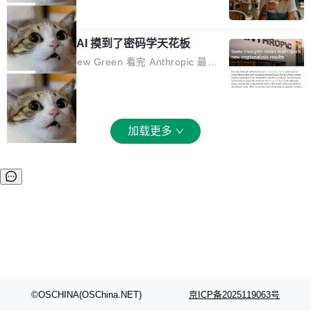
和 Gluon 两种 GPU 编程语言，重写了生产环境
全部反超。Terminal Bench 2.1 从 61.8 涨到 8
波存在感，今天 H3 来了——一款全模态生成模
局
的 GPU 内核，找出了哪...
2.7，DeepSWE 从 7.3 涨到 54.4，DSBench-F
型，而且承诺几天内开源权重。 先看能力边界。
ullStack 从 37.0 涨到 68.7。不说别的，一个 Fl
Anthropic 的 AI 摸到了密码学天花板
H3 接受文本、图像、视频、声音任意组合作为
ash 型号干翻了三个月前代表最高水平的 Pro 预
输入（它叫多模态上下文），输出带原生双声道
密码学家 Matthew Green 看完 Anthropic 最新
览版，这件事本身就够说明后训练的威力了。 跟
音频的视频，最高 15 秒 2K 分辨率。举个例
的密码分析成果后，写了篇博客。标题很克制：
局
它一起来的还有两...
子：扔进去一段参考视频（取它的希区柯克运
「一些想法」，但内容不克制。 先说 Anthropic
镜）、一张人物图片、一段歌声录音，用自然语
做了什么。他们让未发布的 Claude Mythos 模
言告诉模型你要什么——H3 自己搞定剩下的。
型去跑密码分析，出了两个结果：一个攻击了后
加载更多
这个"自己搞定"说起来轻巧，背后的训练范式变
量子签名方案 HAWK，另一个是对缩减轮次 AE
化不小。 MiniMax 之前做过两代视频模型（Hail
S 的改进攻击。 HAWK 这个结果，用 Green 的
uo 01 和 02），每一代都是按任务拆分的专家
话说，「可能直接杀死了一个正在认真考虑标准
模型：文生图一个、图编辑一个、主体参考一
化的密码方案。」 而且用的不是什么新武器。G
个、...
reen 反复强调这一点：AI 没有发明新的数学。
它做的是把已知工具——那些密码学家早就握在
手里的锤子和扳手——组合得比人类更彻底。他
引用了 Cl...
©OSCHINA(OSChina.NET)
京ICP备2025119063号