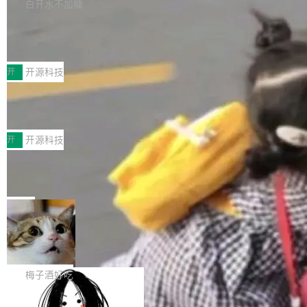
库，并将作为transport接入Mooncake TENT。
白开水不加糖
台 agent...
该通信库针对AI Memory池化场景的数据传输需
CoStrict入选工信部2025人工智能应用
求进行了深度优化，能够实现数据中心内大规模
典型案例
计算节点间多种内存类型的高性能通信。 UCL-
近日，工信部科技司公示《2025人工智能应用典
MPComm将作为一种传输引擎接入Mooncake T
型案例入选名单》，深信服“面向企业研发场景的
开
开源科技
ENT，实现零拷贝传输性能提升30%、非零拷贝
开源 AI 编程平台 CoStrict 应用”凭借卓越的技术
传输性能最高提升5倍。UCL-MPComm底层基
深信服AI算力网关入选工信部人工智能
创新与落地成效成功入选。 全链路私有化部署，
应用典型案例！
于自研UCL-Engine通信引擎，后续腾讯网平将
助力企业AI研发安全落地 当前，越来越多企业已
前不久，工业和信息化部正式发布《2025年人工
持续开源更多基于UCL-Engine的高性能通信组
经开始引入 AI Coding 工具，通过调用公有云模
智能应用典型案例名单》，集中展示人工智能在
开
开源科技
件。 腾讯网平团队在UCL-MPComm中实现了一
型或企业内部部署模型提升研发效率。但随着 AI
各领域的应用成果，覆盖技术底座、行业赋能、
个独立于业务线程的全局通信引擎（Engine），
Coding 从个人辅助工具逐步走向团队级、组织
Jeff Dean 离开 Google：一个时代的结
产品应用、支撑保障、专题等五大方向。深信服
并实...
束，一个实验室的开始
级应用，企业在规模化落地过程中，对安全性、
AI算力网关（AI创新平台）成功入选！ 随着各行
Google 员工编号 20。MapReduce 作者之一。
可控性和代码质量提出了更高要求。 首先是数据
各业的Agent走向规模化建设，算力构成形态逐
Bigtable 作者之一。TensorFlow 的作者之一。
局
安全与合规要求。对于大多数普通研发场景，公
渐丰富，用户关注的重点也在发生变化：不只是
Gemini 的架构师。Google 首席科学家。 Jeff D
有云模型能够满足快速试用和效率提升的需求。
让AI用起来，还要进一步看清混合算力时代下，
🔥 SolonCode v2026.8.4 发布：界面
ean 在 Google 工作了 27 年后，宣布离职。 他
但对于金融、能源、医疗等对数据安全要求较...
字体可调、22 种语言、记忆搜索增强
Token花在哪里、算力是否被充分利用，以及持
不是一个人走。一同离开的还有 Sanjay Ghema
打开终端就能上岗的全中文编码智能体，这一轮
续增长的AI成本该如何优化。 深信服AI算力网关
wat（Google 员工编号 23，Jeff Dean 二十多
把「看得清、用母语、记得住」三件事一次补
梅子酒好吃
正是围绕这些实际问题，从Token治理和成本治
年的编程搭档，MapReduce 和 Bigtable 的共同
齐。 SolonCode 是什么 SolonCode 是杭州无
理两个方面，让用户的每一份算力都看得清、管
作者）、Quoc Le（Google 大脑核心成员，Se
让“代码语义理解”深度释放AI Coding
耳科技研发的企业级终端编码智能体——一位全