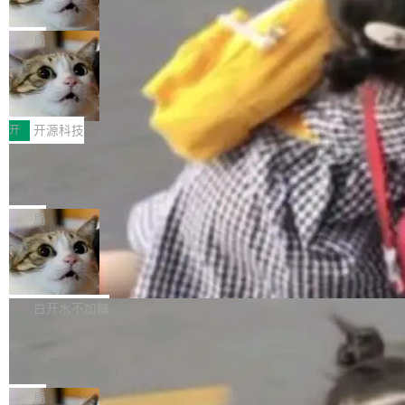
诉讼，称“Apple is getting this wron
（<a href="https://bugzilla.mozilla.org/show_
orkers 跑了十年 Isolate。用 CEO Matthew Pri
上个月，苹果一纸诉状把 OpenAI 告上法庭，指
g”
bug.cgi?id=204...
nce 的话说：「我们一生都在用 Isolate 运行代
控其挖角苹果前员工并窃取商业秘密。苹果的诉
局
码，而 AI Agent 不需要容器，它们需要的是 Iso
状把 OpenAI 描述成一个系统性地从前东家挖
late。」 容器为什么不合适 容器的问题在于启动
HUAWEI MatePad Edge上架WorkBu
人、套取机密信息的对手。 OpenAI 没发律师
ddy鸿蒙PC版，说话就能干活的AI办公
和销毁都太重了。一个 Agent 要执行的任务可能
函，也没选择庭外沉默。它在官网贴了一篇博
全能AI工作台WorkBuddy鸿蒙PC版上架HUAWE
搭子
只需要几毫秒的 CPU 时间，但容器从冷启动到
文，标题只有六个字：Apple is getting this wro
I MatePad Edge应用市场，直接下载即可使
开
开源科技
就绪要花数秒。如果未来有十...
ng。 然后，它把邮件往来和 iMessage 聊天记
用，与鸿蒙电脑上的体验一致。值得一提的是，
FFmpeg 9.0 发布：代号“Lei”，以此纪
录全贴了出来。 他发错人了 苹果外部律师 Gabr
这是目前市面上唯一支持平板接入WorkBuddy P
念中国开发者雷霄骅
iel Gross 来自 Weil 律所，2 月 23 日下午 5:53
C版的产品，搭载“人机双写”重磅功能——你写
全球知名开源多媒体框架 FFmpeg 今天正式发
给 OpenAI 总法律顾问 Che Chang 发了封邮
你的，AI写AI的，同屏协作互不干扰。一句话让
布了 9.0 版本。这个版本除了带来新一代音视频
局
件，附了一封长信，要求 OpenAI 配合调查前苹
AI帮你干活，现在开启全新体验！ 温馨提示：
处理能力和硬件加速支持之外，还有一个特殊之
果员工带走机密信...
亚马逊成本失控：AI 写代码烧掉 1215
体验WorkBuddy鸿蒙PC版前，请将 HUAWEI M
处：FFmpeg 9.0 的代号是“Lei”。 这个名字，
万元，超预算 860%
atePad Edge 升级至 HarmonyOS 6.1.0.135S
来自中国开发者雷霄骅（Lei Xiaohua）。 对于
外媒近日曝光了亚马逊的多份内部报告显示，AI
P9 patch03及以上版本。 *升级路径：设置 > 搜
很多中国音视频开发者而言，这个名字并不陌
导致公司在多个项目上超支。《金融时报》报道
白开水不加糖
索“软件更新” > 检查更新，即可搜索新版本，下
生。十年前，他通过大量中文技术文章、源码分
称，仅一个项目的成本超支就高达 180 万美元
载安装完成升级即可。 没有...
析和开源示例，让一代开发者第一次真正理解 F
Hugging Face CEO 发声：中国正在开
（约合人民币 1215 万元）。 具体来说，一名工
源模型上碾压我们
Fmpeg，也成为很多人进入音视频开发领域的
程师借助 Anthropic 旗下 Claude Sonnet 模型
"他们正在开源模型上碾压我们。" Hugging Fac
“启蒙老师”。 而今年，恰好是雷霄骅离世十周
编写程序，目标是完成电商平台作者信息与商品
e CEO Clément Delangue 在 CNBC 的采访里
局