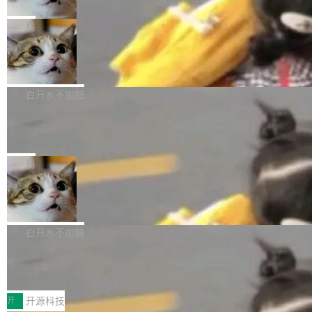
只为金钱，不为使命
1，U1.5-Lite-Preview 在以下方向上带来了显著
tl 是一个 Ubuntu 专有的包，它和它的依赖项都
顶级 AI 研究员在两家公司之间来回跳，中间只
提升： 原生支持4K图像生成； 更精细的局部纹
是 Ubuntu 专有的，不会用在其他发行版上。」
隔了几天。 Lilian Weng 上周刚宣布因健康原因
局
理、细节与真实世界质感； 更准确的中英文文字
所以 deb 版本的受众实际上为零。既然只有 Ub
离开 Thinking Machines Lab，说自己作为联合
生成与复杂版式组织； 更稳定的图...
FFmpeg 9.0 发布
untu 用户在用，那用 snap 打包就没什么可纠结
创始人的角色「太累了」。几天后，The Inform
的。 从 deb 到 snap 的迁移路径 hwctl 是 rust-
ation 就曝出她将重回 OpenAI，负责递归自我
FFmpeg 9.0 现已发布，包含多项改进。官方更
hwlib 硬件 API 库的一部分，命令行工具负责查
改进方向的研究。她是 Thinking Machines 过
新日志列出的 9.0 版本主要更新内容如下： 扩
白开水不加糖
询 Ubuntu 的硬件认证数据库。...
去一年内第四个离开的联合创始人。 这家由前
展 AMF 色彩转换器 (vf_vpp_amf) 的 HDR 功能
DeepSeek V4 Flash 单日消耗 8 万亿 t
OpenAI CTO Mira Murati 创立的公司，连创始
MP4 muxer 中支持 LCEVC 音轨复用 Playdate
okens 登顶热搜
团队都留不住。 但 Thinking Machines 不是唯
视频编码器和多路复用器 添加 v360_vulkan filt
8 万亿 tokens。一天。一家公司的消耗。 Open
一在人才争夺战中失血的公司。六月，Google
er HE-AAC 960 解码 (DAB+) transpose_cuda
Code 在 X 上发帖：「DeepSeek Flash did 8T
局
连失两员大将：Noam Shazeer 去了 Op...
filter 添加 AMF Frame Rate Converter (vf_frc
tokens on August 1st. 5T of free usage + 3T
_amf) filter SMPTE 2094-50 元数据支持和直
NetBSD 11.0 正式发布
on OpenCode Go.」79.8 万次浏览，连带着 #
通 ProRes RAW VideoToolbox 硬件加速器 AP
DeepSeek一天消耗了8万亿# 上了微博热搜——
NetBSD 11.0 现已正式发布，这是 NetBSD 操
V ...
注意这是 OpenCode 一家的消耗。 OpenCode
作系统的第十八个主要版本。 自 NetBSD 10.1
白开水不加糖
是 Anomaly 出品的 AI 编程工具，套餐 10 美元/
以来的变化 更新亮点： 新增对 RISC-V 处理器
月。用户交了 10 美元，就能用 DeepSeek Flas
2026 ChinaJoy鸿蒙游戏增长臻享会举
架构的支持。NetBSD 11.0 是首个支持 64 位 R
办，鲸鸿动能系统呈现游戏行业解决方
h 随便写代码，按网友说法：「怎么使劲用也用
ISC-V 平台的稳定版本，涵盖一系列基于 StarFi
8月1日，2026 ChinaJoy期间，鸿蒙游戏增长臻
案
不完。」5T 来自免费额度，3T 来自 Go...
ve JH71XX 的设备，例如 VisionFive 2、PINE
享会在上海举办。鸿蒙生态的全场景智慧营销平
开
开源科技