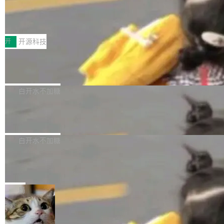
64 STAR64，以及 QEMU。 增强了对 POSIX.1
台鲸鸿动能协同华为游戏中心，面向游戏行业开
-2024 和 C23 编程接口标准的兼容性。 compat
技嘉X3D系列再添新成员 B850 AORU
发者及生态伙伴，系统呈现了平台在游戏领域的
S ELITE X3D主板强化性能体验
_linux(8) 增强了对 Linux 系统调用的支持，包
完整能力版图——从IAP高价值用户的全周期经
面向AMD Ryzen X3D处理器玩家，技嘉X3D系
括 epoll（围绕 kqueue 实现）、POSIX 消息队
营、到IAA游戏的“买变一体”正循环、再到联运与
列主板阵容迎来新成员——B850 AORUS ELITE
开
开源科技
列、...
广告协同的全链路经营闭环，以及面向全球市场
X3D。作为面向主流高性能平台打造的全新主板
的出海增长布局。 华为终端云业务商业化销售负
Zadig v5.0 发布：AI 发布专员与 AI 审
产品，B850 AORUS ELITE X3D延续技嘉在X3
查专员上线
责人在开场致辞中表示，游戏开发者的核心诉求
D平台优化上的技术积累，旨在为游戏玩家带来
我们团队这几天最大的卡点不是 AI 写得不够
已不再是“多一个投放渠道”，而是一套能够持续
更稳定、更高效的装机选择。 B850 AORUS ELI
好，是 AI 写得太好了。 好到审查排期从两天的
白开水不加糖
驱动增长的体系。截至目前，搭载HarmonyOS
TE X3D基于AMD AM5平台打造，支持AMD Ry
活儿拖成了五天。PR 一堆起来没人敢合，发布
6的终端设备已突破7000万台，注册开发者数量
zen 9000/8000/7000系列处理器，并针对X3D
Dgraph v25.4.0 发布，具有图形后端的
窗口推了又推。好到合进 main 分支的代码，我
已突破 1100 万。随着鸿蒙生态汇聚越来越多的
原生 GraphQL 数据库
处理器特性进行平台级优化。其搭载X3D鸡血模
们自己都没看完。 这事不是个例。GitLab 调研
Dgraph 是一个水平可扩展的分布式 GraphQL
高质量游戏...
式2.0，可根据不同使用场景释放处理器潜力，
过 1528 名开发者，85% 说 AI 把瓶颈从写代码
数据库，有一个图形后端。作为一个原生的 Gra
白开水不加糖
帮助玩家在游戏与高负载应用中获得更充分的性
转移到了审代码。 写代码有人替你干了。但审代
phQL 数据库，它严格控制数据在磁盘上的排列
能表现。 在核心规格方面，B850 AO...
码、把关发版这两道关，还得靠人肉扛。 V5.0
竹知了：一个零依赖的单文件 HTML，
方式，以优化查询性能和吞吐量，减少集群中的
把儿时竹蝉玩具搬进浏览器
想让 AI 一起盯。
磁盘寻道和网络调用。 Dgraph v25.4.0 现已发
竹知了（zhuzhiliao）是那种小时候路边摊上几
布，具体更新内容包括： feat(zero)：Zero 现
块钱的玩意儿——一根小竹签，一个竹筒，一头
局
支持 --security superflag（token=...;whitelist
系着涂了松香的线。甩起来，竹膜震动，发出“哇
=...），与 Alpha 版本的格式一致，并据此对其
30倍效率升级：解锁医学影像数据要素
——哇”的蝉鸣声。实物越来越难找了，有开发者
价值化的真实路径
管理 HTTP 端点进行授权。 <blockquote> <p>