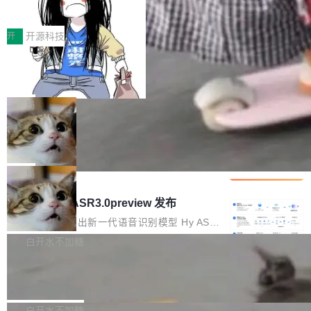
得住、用得稳、省得下、更安全！ 一、从现在开
价值潜能：华为云码道（CodeArts）
q2Seq 和 DocAI 的共同发明人）以及 Oriol Vin
中文驱动的数字员工，自主理解需求、规划步
一、代码仓深度理解技术的作用与价值 在软件工
始，Token使用一目...
代码仓技术解析
yals（Gemini 联合负责人，AlphaSta...
骤、编写代码。不挑模型、不挑平台，curl 一行
程实践中，代码仓是企业核心知识资产的主要载
开
开源科技
装完即用。 开源地址：Gitee · GitCode · GitHu
体。企业级代码仓库通常包含数十万乃至数百万
b 安装 支持 Java 8+（8~26）、macOS / Linu
一条“删库”命令跑 17 小时，算法工程
个文件，其规模远超单次模型调用可承载的上下
师删光 89TB 数据只为干私活
x / Windows / Harmony PC。 # macOS / Linu
文窗口。随着项目规模的持续扩张与代码历史的
最高人民检察院8月4日公布了一起案件：北京一
x / Harmony PC curl -fsSL https://solon.noea
不断累积，代码仓中的模块关系、接口契约、业
名90后算法工程师王某，为了给自己接的私活腾
局
r.org/solon...
务逻辑等关键信息往往分散于数十乃至数百个文
服务器空间，删光了公司AI游戏部门的全部核心
件之中，形成高度复杂的知识关联网络。传统的
Cloudflare 分享推理优化实践：KV ca
数据。 王某2024年1月入职东城区某科技公司AI
che 量化 + 权重压缩，吞吐量提升 4
代码检索手段（如关键词匹配、目录遍历）仅能
短剧部门，有互联网大厂背景。在公司内部架构
Kimi 和 GLM 是当前最强的大模型系列之一，但
1%，成本降 30%
在语法层面完成文本定位，难以触及代码的语义
调整期间，部门三次通知全员将数据从A集群迁
它们有一个共同的问题：太吃显存了。月之暗面
局
内涵与结构关联，导致开发者使用代码智能体在
移到B集群，王某都回复了"收到"。 他没有迁移
的 Kimi K 系列和智谱的 GLM 都是长上下文、M
理解大规模代码仓时面临显著"代码仓理解"瓶
腾讯混元 Hy ASR3.0preview 发布
数据。2024年9月3日下午4点，他使用此前登录
oE 架构的大模型，好用到让人上瘾，但 GPU 显
颈。 代码仓深度理解服务（以下简称" CodeBas
的账号密码进入A集群，输入了一条被程序员圈
存永远不够用。 Cloudflare 的 Workers AI 团队
腾讯混元正式推出新一代语音识别模型 Hy ASR
e深度理解服务"）是华为云码道（CodeA...
称为"删库跑路"的命令——最高管理员权限、无
一直在跑这些模型的推理。他们在官方博客上发
3.0preview。基于最新一代大语言模型 Hy3 的
白开水不加糖
需确认、强制递归删除。17个小时后，运维人员
了一篇技术文章，详细拆解了三种让大模型在 G
语言理解能力，以及融合了高精度语音识别与深
发现异常并中止进程时，89TB数据已经没了。
Pale Moon 34.3.2 发布，苍月浏览器
PU 上跑得更省、更快的技术手段——KV cache
度语义理解能力，实现了语音识别能力的全面升
删掉的是AI游戏部门的全部开发文件，包括公司
量化、模型权重压缩、以及共享 KV cache 的完
级。 根据介绍，Hy ASR3.0preview 目标在于：
Pale Moon 34.3.2 现已发布，这是一个安全更
自研的多个文生3D和...
整性保护。效果是：吞吐量提升 41%，每 token
让语音识别不再只是听清，而是真正听懂。通过
新和少量网页兼容性修复版本。 Changes/fixe
白开水不加糖