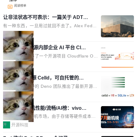
阅读榜单
让非法状态不可表示：一篇关于 ADT
的帖子在 Reddit 火了
有一种东西，一旦用过就回不去了。Alex Fedos
eev 管它叫"软件设计的基石"。 他说的东西不新
局
鲜——代数数据类型（ADT），尤其是和类型
Cloudflare 开源内部企业 AI 平台 Clou
（sum type）。但他说清楚了一件事：这不是类
dflare OS
型系统的学术体操，是日常编码的思维方式。 文
Cloudflare 发布了一个开源项目 Cloudflare O
章从一个简单的例子切入。一个网站的深色主题
S。如果你只看官方博客，你会觉得这是又一
局
设置，如果用布尔值 + 可空字段来表示——bool
个"AI 知识库 + 聊天机器人"——每个大厂都在
ean 表示是否可切换，nullable 的默认模式、浅
Deno 团队开源 Celld，可自托管的分
做，没什么新鲜的。 但 Kenton Varda 在 Twitte
布式 Durable Objects
色方案、深色方案——会产生大量无意义的组
r 上把事情说清楚了： 今天我们发布了 Cloudfla
Ryan Dahl 领导的 Deno 团队推出了最新开源项
合。方案缺了、配置冲突了、全 null 了。要知道
re OS，一个带连接器的聊天机器人，跟其他所
目 Celld，一个能在自己机器上运行 Cloudflare
局
哪些组合有效，作者说，你得靠"文档、校验、或
有科技公司做的一样。只不过，实际上它不一
Workers 和 Durable Objects 的守护进程。 设
者部落知识"。 换个写法。Rust 的 enum，两个
样。这是 Sandstorm.io 的重制版，我十年前的
鲁大师7月新机性能/流畅/AI榜：vivo夺
计思路很直接：每个对象是一个独立的 SQLite
变体：Switchable...
性能、流畅双第一，三星Galaxy Z系列
那个创业公司。不同的是，这次它构建在 Cloudf
数据库，按名称寻址，复制到你自己的 S3 兼容
2026年7月的手机市场，由于存储等硬件成本暴
新折叠缺席
lare Workers 上——我花了九年时间搭建的平台
存储库里。节点之间只通过这个存储库协调——
增，手机厂商的日子也不好过啊，新机速度明显
开
开源科技
——并且深度集成了 AI。这基本上是我十年秘密
没有控制平面，没有共识协议。每个对象自带一
放缓，因此硝烟味淡了许多。新机参数规格除开
计划的顶峰。 十年前，Ken...