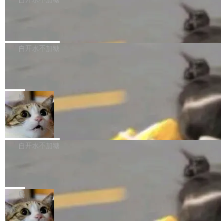
成本降低 30%，精度不变。 FP8 省的不仅是显
先理解你的语境和意图，再把准确的文字直接给
s： 实现了URL.Parse()便捷功能 对浏览器内部
存 KV cache 是推理时最吃显...
到你。从“逐字转写、单点优化”演进为“理解语
PostgreSQL 18/19 新特性深度解读
函数添加了多项边界检查，以避免潜在的越界访
境、兼容场景、一键直出”。 Hy ASR 3.0 previe
问、下溢和溢出。（DiD） 修复了加载和解析内
演讲者分享了一个有趣的实践：面对 PG 18 已
w 不要求标准普通话，方言识别覆盖粤语、吴语
容提供的字体时出现的几个问题 为避免音频加
发布的 Release Notes，他利用 AI 工具（如 Co
白开水不加糖
等 10 大方言片区和 20 余个二级小片区。在开
载、处理和播放过程中可能出现的一系列错误，
pilot）对数千条 commit 日志进行自动分析，先
源评测集中，Hy ASR 3.0 preview 在多语种的
对音频采样频率设定了下限 采样率低于 8kHz
慕尼黑市政府为全职开源项目维护者提
让模型总结出三十余条潜在特性，再逐条要求生
WER（...
供资助
（通常被认为是 "telephone"/"walkie-talkie" 音
成详细解释和代码校验，最终筛选出对用户体感
"在过去大约 10 年的大部分时间里，libexpat 的
质的最低采样率）的音频格式将被拒绝 修复了 C
最强的若干项。对于尚未正式发版的 PG 19，则
维护工作一直与我的日常工作、家务、社交生活
局
SS 圆角虚线样式中可能存在的问题 如果表单中
通过拉取过去一年内（从 PG 18 Beta1 时间点
和休闲娱乐竞争时间。" 这是 libexpat 维护者 S
的图像元素不在同一个子树中，则它们将不再关
至今）的所有 commit，同样交由 AI 分析提炼。
Firefox 153.0.3 发布
ebastian Pipping 写在博客里的话。8 月 4 日，
联 加...
经过人工复核，准确度令人满意。这一方法也为
他宣布了一个新消息：从 2026 年 8 月 1 日起，
Firefox 153.0.3 现已发布，具体更新内容如
社区爱好者提供了高效跟踪新版本的思路。
他可以全职维护 libexpat 了，最长 6 个月。发
下： New Smart Window 包含多项增强功能：
白开水不加糖
工资的是慕尼黑市政府。 libexpat 是一个 C99
<ul> <li>现在建议列表会显示更多结果，方便用
编写的流式 XML 解析器，MIT 许可证。和 libx
Cloudflare Computer 开源：你的 Age
户查找历史记录和切换到已打开的标签页。（<a
nt 需要一台电脑，而不是一个容器
ml2 一样，它是世界上使用最广泛的 XML 解析
href="https://bugzilla.mozilla.org/show_bug.c
Cloudflare 开源了名为 @cloudflare/computer
库之一。你的操作系统、浏览器、无数的基础设
gi?id=2019042">Bug&nbsp;2019042</a>）</l
的 npm 包。项目的核心论点是：容器不适合 Ag
局
施软件，很可能都在用它。而过去十年，维护它
i> <li>现在，助手可以直接使用 Exa 的网络搜索
ent 计算。真正适合的，是 Isolate。 Cloudflare
的人一直在用业余...
结果回答问题，而无需将问题转交给搜索引擎。
OpenAI 公开邮件和聊天记录回应苹果
工程师在这件事上没什么可谦虚的——他们用 W