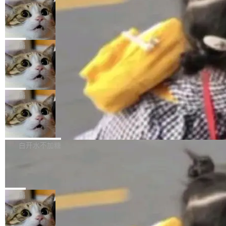
年。FFmpeg 社区最终选择用一个大版本的名
列表的数据匹配 —— 一项常规的数据处理任
没有拐弯抹角。他说中国正在赢得 AI 竞赛，而
字，留下了这份纪念。 雷霄骅曾是中国传媒大学
务，最终却产生了 180 万美元的账单，实际支出
当 AI agent 把源码变成了最好的扩展系
且按目前的速度，中国 AI 工具预计在今年底或
数字电视技术方向的博士生，长期从事视频、音
统，开发者工具必须开源
超出原定预算 860%。 更令人意外的是，该项目
2027 年就能追上美国前沿实验室的水平。 Dela
五年前，David Crawshaw 问过很多软件工程师
频技...
最终并未成功落地，而高额算力消耗持续运行长
ngue 把原因归结为一件事：开放协作。中国的
一个问题：你写过什么给自己用的程序？答案几
局
达 5 个月，公司直到财务对账时才察觉异常。这
AI 开发者在一个共享和协作的生态里加速迭代，
乎都是没有。工程师们整天用别人写的程序写程
意味着一个无人看管的 AI 程序，在近半年时间
而美国模型厂商在"闭门造车"。他的原话是 "buil
DeepSeek Harness 宣布内测邀请，全
序给别人用。偶尔有人自己写个博客系统、智能
里日夜不停地"烧钱"。 复盘显示，...
网最大规模开源 Agent 路演现场诞生
ding in silos"——各自为战，互不通气。 这个判
家居控制、家庭实验室，都算稀奇事。 Crawsh
一条内测招募帖，发出去的时候大概没人想到它
断从他嘴里说出来分量不同。Hugging Face 是
aw 是 Shelley 的作者，一个开源 AI coding age
会变成一场开源 Agent 生态的路演。 8月1日，
局
全球最大的开源 AI 平台，上面跑着上百万个模
nt。他最近在博客上写了一篇文章，核心论点很
DeepSeek Harness 团队负责人崔添翼（tiany
型。谁在开源赛道上领先，...
简单：开发者工具必须开源。 理由不是传统的自
商汤 SenseNova U1.5-Lite-Preview
i）在 X 上发帖： 「如果你是 Agent Harness 相
开源
由软件情怀，而是一个跟 AI agent 直接相关的
关开源项目的开发者，希望参加 DeepSeek Har
商汤科技宣布面向社区开源轻量级统一多模态模
技术判断。 两行 prompt 就能个性化任何软件 C
ness 的内测，可以回复或私信联系我。请附上
型的预览版本 SenseNova U1.5-Lite-Preview。
白开水不加糖
rawshaw 给出了两个 prompt。 第一个： "下载
GitHub id 以及开源代表作。」 DeepSeek 曾在
公告称，SenseNova U1.5-Lite-Preview并非简
某个软件的源码，在本地构建。修改 agent ...
官方招聘信息中写过一条简洁有力的公式：Mod
Ubuntu 将核心系统包从 deb 转成了 s
单的模型规模升级，而是基于 SenseNova U1
nap
el + Harness = Agent。模型负责理解和推理，
的一次系统性迭代，不仅在同一架构中贯通视觉
Ubuntu 正在把又一个核心系统包从 deb 转为 s
Harness 负责把能力落到真实环境中——调用工
理解、推理、生成与编辑，还仅以 8B-MoT 的轻
nap。这次是 hwctl——一个用来检查 Ubuntu
局
具、读写文件、管理上下文、处理错误、完成闭
量大小，将能力推进到4K、更精细的真实质感、
硬件认证状态的命令行工具。 Canonical 工程师
环。崔添翼招人的标...
更复杂的视觉控制和可持续迭代编辑。 相比 U
Dario Amodei 担心新人来 Anthropic
Alan Griffiths 在邮件列表中说得很直白：「hwc