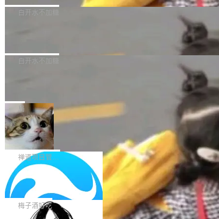
型，33B 参数，负责 768p 音视频生成（开
大幅增强，指令遵循能力大幅增强。在多项基准
Bug fixes and enhancements 修复了一个回归
白开水不加糖
源）；H3-Regenerate-2K 负责 in-context 重新
测试中，DeepSeek-V4-Flash 正式版性能可与
问题，该问题导致无法拉取图层中包含缺少明确
生成 2K ...
当前最强的闭源模型相媲美。 超算互联网现面向
Ant Design 6.5.3 发布，企业级 UI 设
父目录条目的目录的图像。moby/moby#53260
计语言和 React 实现
企业和开发者提供 DeepSeek-V4-Flash-0731
修复了一个回归问题，即CopyToContainer会拒
Ant Design 是阿里巴巴开源的一套企业级 UI 设
模型 API 调用服务，用户无需繁琐环境配置，一
绝遍历绝对符号链接的容器路径，例如/var/run -
计语言和 React 组件库。Ant Design 6.5.3 现
白开水不加糖
键接入即可快速调用，为各行业用户提供高性
> /run。moby/moby#53261 如需查看此版本中
已发布，主要更新内容如下： Input 修复 Input.
能、安...
的所有拉取请求和更改，可参阅： docker/cli, 2
DeepSeek V4 Flash 跑分全解析，13
OTP 使用字符串 mask 时仍采用 type="text" 的
个最强模型里它最便宜
9.7.1 milestone moby/moby, 29.7.1 milestone
问题，并保留显式 type 配置。#58835 修复 Inp
比它聪明的没它便宜，比它便宜的——哦，没有
更新说明：https://github.com/moby/...
ut.OTP 的 mask 为 true 时仍显示原始值的问
比它便宜的。 Artificial Analysis 更新了 DeepS
局
题。#58805 修复 Input.TextArea 调整大小手柄
eek V4 Flash 0731 的完整评测。一张 Intellige
在触摸设备上显示为小圆点的问题。#58812 Ty
禅道开源版 22.4 发布，内置 DevOps4.
nce Index vs Cost per Task 的散点图上，13
0 正式版，提供从代码提交到交付的全
pography 优化 Typography 省略提示在大列表
个模型排成一列，V4 Flash 贴着底部：$0.03
大家好， 禅道开源版22.4发布啦！本次发布我们
生命周期的管理能力
中的渲染性能。#58806 修复 Typography...
一次任务。 V4 Flash 的 Intelligence Index 得
带来了DevOps4.0系列的首个正式版本。 DevO
禅道项目管理软件
分 50，在 101 个模型中排第 3。排在它前面
ps4.0内置与禅道DevOps专业版同源的代码管理
的：Claude Opus 5（61 分）、Claude Fable
Solon 的 10 种 HTTP 服务器：改一行
核心，依托于全自研的GitFox代码托管引擎，我
依赖，换一个引擎
5（60 分）、GPT-5.6 Sol（59 分）、Kimi K3
们提供了从代码提交到交付的全生命周期的管理
用 Solon 做线上项目有一阵子了，有个点总让新
（57 分）、Grok 4...
能力。同时，我们 对禅道DevOps现有底层代码
接触的人觉得意外：服务器引擎是让你选的。 S
梅子酒好吃
进行了革命性的重构，为后续AI辅助编程、智能
olon 内核约 0.3MB，不内置固定的 HTTP 服务