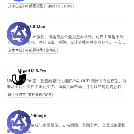
高并发、轻量化任务，适合日常对话、内容创作、基础 RAG、批量
文本生成
AI 编程模型
Function Calling
文案处理等普惠刚需场景。
Qwen3.8-Max
2.4万亿参数MoE旗舰，编程与办公能力全面跃升，可自主编程十数
天交付完整项目。胜任法律、金融、设计等数百种专业任务，一次对
话端到端交付生产级成果。原生视觉理解贯穿规划、执行与验证全流
文本生成
AI 编程模型
多模态
程，支持超长文档与长视频的深度语义解析。长程任务中自主规划与
闭环迭代，持续进化。
MinerU2.5-Pro
MinerU2.5-Pro是一款面向复杂文档解析与 OCR 场景的专业模型，能
够从图片和文档中识别文字、理解页面布局，并将非结构化内容转换
为便于存储、检索和二次处理的结构化结果。
8K
多语言
文档处理/OCR
Wan2.7-Image
万相 2.7 图像生成与编辑模型，支持组图、多图参考、交互式编辑和
最高 2K 输出。