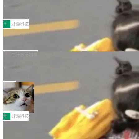
marks，用最新 Xcode 在最新 macOS 上构建
传音TEX AI语音算法团队斩获MLC-SL
yle="margin-left:0; margin-right:0"> <li><span
M 2026国际挑战赛Task 1亚军
运行，出来的效果是坏的——侧边栏按钮大小不
style="color:#000000">现在可以通过键盘访问
近日，在国际语音领域顶级会议INTERSPEECH
一，界面错位。他说这个问题"两年前就发现了，
AI 聊天功能（添加了一些快捷键）</span></li>
2026卫星活动——第二届多语种对话语音语言模
开
开源科技
至今没变"。 数据流方面，Manshin 指出 SwiftU
<li><span style="color:#000000">新增了始终
型挑战赛 （Multilingual Conversational Speec
I 的属性包装器演进史...
在新 SQL 控制台中打开 AI 生成的脚本的功能</
Qwen3.8-Max 发布，下周开源 Qwen3.
h Language Model Challenge，MLC-SLM）T
8-27B
span></li> <li><span style="color:#000000...
ask 1赛道中，传音TEX AI中心语音算法团队以
千问大模型宣布正式推出 Qwen 家族迄今最强大
自主研发的说话人归属多语种自动语音识别系统
的模型 Qwen3.8-Max，也是其首个 Max 规模
白开水不加糖
取得tcpMER 15.41%的成绩，在全球110支参赛
的开源权重模型。Qwen3.8-Max 的模型权重预
队伍中位列第二。此次突破展现了传音在多语种
MiniMax H3 开源：33B 全模态模型，
计将于开源，彼时也将同步开源 Qwen3.8-27B
一个视觉语言模型只够当它的编码器
语音识别、说话人日志、时间对齐与长音频工程
模型。 根据介绍，Qwen3.8-Max 基于 Qwen 3.
MiniMax 今天开源了 H3，一个 33B 参数的全模
化系统等关键方向的系统性技术实力。 本届赛事
5 的架构基础构建，参数规模扩展至 2.4 万亿，
态生成模型，能生成带原生立体声的 2K 视频。
局
聚焦多语言对话语音模型面临的关键技术挑战，
激活参数95B，支持100万上下文Tokens，在编
没有发布会，没有预告，直接扔了篇文章出来，
共吸引来自全球工业界与学术界的1...
程、办公、科研以及长周期任务等方面实现了全
DeepSeek-V4-Flash正式版API上线超
权重已经上传至 Hugging Face。 去年国内的视
算互联网
面提升。它不仅能应对更具挑战性的问题，还能
频生成模型还在追 Runway 和 Pika 的参数，今
近日，DeepSeek-V4-Flash 正式版 API 开启公
更可靠地端到端完成复杂任务，输出值得信赖的
天 MiniMax H3 从架构到许可都摆上台面了。一
开测试。国家超算互联网正式上线 DeepSeek-V
开
开源科技
成果。 全球开发者都可通过千问 AI 平台获得 Q
个模型，三个模块，两个开源。 H3 由三个模块
4-Flash 正式版（DeepSeek-V4-Flash-0731）
wen3.8 的 API 服务：国内每百万 Tok...
组成：H3-Context-IR 负责多模态指令理解和编
Docker 29.7.1 发布
模型 API 调用服务和模型文件。 DeepSeek-V4-
排（闭源，提供 API）；H3-Base 是核心生成模
Flash-0731 经过大量后训练工作，智能体能力
Docker 29.7.1 现已发布，具体更新内容如下：