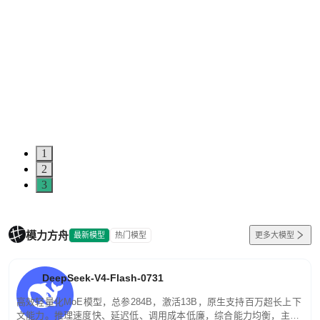
1
2
3
模力方舟
最新模型
热门模型
更多大模型
DeepSeek-V4-Flash-0731
高效轻量化MoE模型，总参284B，激活13B，原生支持百万超长上下
文能力。推理速度快、延迟低、调用成本低廉，综合能力均衡，主打