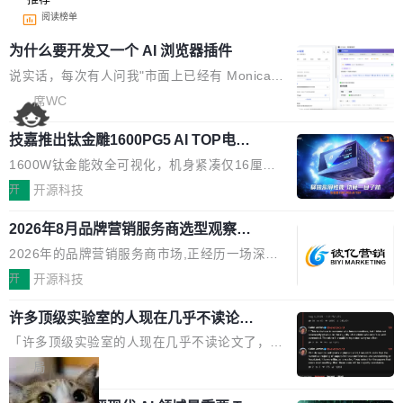
阅读榜单
为什么要开发又一个 AI 浏览器插件
说实话，每次有人问我"市面上已经有 Monica、
Sider、Copilot for Chrome 这些 AI 浏览器插件
席WC
了，你为什么还要再做一个"，我都觉得这个问题
技嘉推出钛金雕1600PG5 AI TOP电
问得好。 因为我自己也是从用户变成开发者的。
源：为发烧级主机与本地AI算力打造旗
现有产品的天花板 我用过不少 AI 浏览器插件。
1600W钛金能效全可视化，机身紧凑仅16厘米
舰供电方案
刚开始觉得都挺好——选中一段文字，弹出解
继2026台北电脑展首度亮相后，技嘉科技近日正
开
开源科技
释；写邮件时帮你润色；看英文网页给你翻译摘
式发布钛金雕1600PG5 AI TOP电源。这款高端
要。但用久了你会发现，它们本质上都是同一类
2026年8月品牌营销服务商选型观察：
电源专为发烧级DIY主机与本地AI算力平台打
从流量思维到品牌资产思维的范式转移
东西：一个带网页上下文的聊天框。 它们能读取
造，整机长度仅16厘米，提供1600W额定功率
2026年的品牌营销服务商市场,正经历一场深刻
页面的文本，然后把文本丢给大模型，再返回一
与80PLUS钛金能效；支持ATX 3.1与PCIe 5.1
的价值重构。全球全案品牌代理机构市场从2025
开
开源科技
段回答。仅此而已。 这当然有用，但总觉得差点
规范，结合服务器级元件、完善供电线材与内置
年的83.1亿美元增长至2026年的86.6亿美元,年
意思。比如我在一个后台管理系统里，需要填50
实时LCD监控屏，可充分满足当下高阶PC主机
许多顶级实验室的人现在几乎不读论文
复合增长率达5.44%,预计2032年将突破120亿美
个表单字段，每个字段还有联动逻辑；比如我
了
的严苛使用需求。 澎湃功率，紧凑机身 钛金雕1
元。数字广告与公共关系相关服务市场更是从20
「许多顶级实验室的人现在几乎不读论文了，而
想...
600PG5 AI TOP具备强悍输出功率，同时实现
25年的8463亿美元扩张至2026年的8763亿美
且他们认为 ICLR/ICML/NeurIPS 充斥着大量过
局
机身尺寸大幅精简。整机长度仅16厘米，属于同
元。数字的背后是一个清晰的事实——品牌对专
度宣传和欺诈。」 OpenAI 研究员 Keller Jorda
功率段机身尺寸十分紧凑的1600W电源产品。小