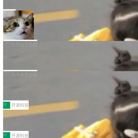
e” 和 Muse Spark 1.2 模型
mmit 之间的空隙里丢失了。 DeltaDB 要做的就
金额高达158.3亿美元，这一单项投入已经逼近
Meta 今天发布了两款 AI 产品：Muse Code，
是把这段空隙补上。 回退到任何一次编辑：Delt
微软同期总资本开支的四成。 与亚马逊、Alpha
一个在终端里运行的编程 agent；Muse Spark
局
aDB 捕获 commit 之间的每一次操作，...
bet、微软以及 Meta 等传统科技巨头相比，Spa
1.2，驱动这个 agent 的新模型。一句话概括：
ceXAI的资金消耗速度尤为引人瞩目。然而，支
美团开源 LoHoSearch，用知识图谱校
你可以用 curl -fsSL https://dev.meta.ai/install.
准 AI 能力认知
撑庞大支出的资金来源却呈现出截然不同的面
sh | bash 安装一个能在大项目里自动规划、写
机器出题的前提，是让机器拥有全局视野。整个
貌。数据显示，微软和 Meta 主要依托充沛的经
代码、验证结果的 AI 终端工具。 据介绍，Muse
构建流程可以分为四个环节：建图 → 控制难度
白开水不加糖
营现金流来覆盖资本开支，其资本支出覆盖率分
Code 是 Meta 的编程 agent 产品。它和市场上
→ 质量把关 → 数据概览。
别达到155% 和106%;而SpaceXAI的经营现金
腾讯开源 UCL-MPComm 通信库
已有的终端编程 agent 在设计理念上有几个明显
流仅能覆盖资本开支的12...
的差异点。 异步后台 agent：Muse Code 有一
腾讯网平团队宣布开源了 UCL-MPComm 通信
个主 agent 循环，外加一组后台 agent。这些后
库，并将作为transport接入Mooncake TENT。
白开水不加糖
台 agent...
该通信库针对AI Memory池化场景的数据传输需
CoStrict入选工信部2025人工智能应用
求进行了深度优化，能够实现数据中心内大规模
典型案例
计算节点间多种内存类型的高性能通信。 UCL-
近日，工信部科技司公示《2025人工智能应用典
MPComm将作为一种传输引擎接入Mooncake T
型案例入选名单》，深信服“面向企业研发场景的
开
开源科技
ENT，实现零拷贝传输性能提升30%、非零拷贝
开源 AI 编程平台 CoStrict 应用”凭借卓越的技术
传输性能最高提升5倍。UCL-MPComm底层基
深信服AI算力网关入选工信部人工智能
创新与落地成效成功入选。 全链路私有化部署，
应用典型案例！
于自研UCL-Engine通信引擎，后续腾讯网平将
助力企业AI研发安全落地 当前，越来越多企业已
前不久，工业和信息化部正式发布《2025年人工
持续开源更多基于UCL-Engine的高性能通信组
经开始引入 AI Coding 工具，通过调用公有云模
智能应用典型案例名单》，集中展示人工智能在
开
开源科技