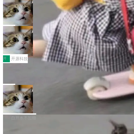
现实 过去两年，CIO们的焦虑清单上多了两项：
设置，如果用布尔值 + 可空字段来表示——bool
个"AI 知识库 + 聊天机器人"——每个大厂都在
一是如何让大模型和智能体应用安全地从PoC走
ean 表示是否可切换，nullable 的默认模式、浅
Deno 团队开源 Celld，可自托管的分
做，没什么新鲜的。 但 Kenton Varda 在 Twitte
向生产，二是如何让测试团队跟得上AI应用...
布式 Durable Objects
色方案、深色方案——会产生大量无意义的组
r 上把事情说清楚了： 今天我们发布了 Cloudfla
Ryan Dahl 领导的 Deno 团队推出了最新开源项
合。方案缺了、配置冲突了、全 null 了。要知道
re OS，一个带连接器的聊天机器人，跟其他所
目 Celld，一个能在自己机器上运行 Cloudflare
局
哪些组合有效，作者说，你得靠"文档、校验、或
有科技公司做的一样。只不过，实际上它不一
Workers 和 Durable Objects 的守护进程。 设
者部落知识"。 换个写法。Rust 的 enum，两个
样。这是 Sandstorm.io 的重制版，我十年前的
鲁大师7月新机性能/流畅/AI榜：vivo夺
计思路很直接：每个对象是一个独立的 SQLite
变体：Switchable...
性能、流畅双第一，三星Galaxy Z系列
那个创业公司。不同的是，这次它构建在 Cloudf
数据库，按名称寻址，复制到你自己的 S3 兼容
2026年7月的手机市场，由于存储等硬件成本暴
新折叠缺席
lare Workers 上——我花了九年时间搭建的平台
存储库里。节点之间只通过这个存储库协调——
增，手机厂商的日子也不好过啊，新机速度明显
开
开源科技
——并且深度集成了 AI。这基本上是我十年秘密
没有控制平面，没有共识协议。每个对象自带一
放缓，因此硝烟味淡了许多。新机参数规格除开
计划的顶峰。 十年前，Ken...
个小型数据库，应用天然按分片构建，单个数据
Zed 推出 DeltaDB，一个记录 commit
高价的三星折叠（三星Galaxy Z Fold8 Ultra / Z
之间所有操作的版本控制系统
库的竞争和爆炸半径问题在设计层面就被消除
Fold8 / Z Flip8）外，其余要么是中低端机器，
Zed 编辑器团队发布了新项目——DeltaDB，一
了。 闲置的 cell 会休眠到几乎不占资源。当 cel
例如iQOO Z11i、REDMI Note 17、REDMI No
个在 git commit 之间记录每一次编辑操作的版
局
l 迁移或唤醒时，新宿主从 S3 恢复 SQLite 数据
te 17 Pro、OPPO K15，要么是vivo X300 E这
本控制系统。目前处于 Early Access 阶段。 De
库继续执行。存储库是持久化的唯一真相...
样的次旗舰。 Galaxy Z Fold8 Ultra / Z Fold8 /
SpaceXAI 单季资本开支达 183 亿美元
ltaDB 的核心思路直接写在 landing page 最显
Z Flip8三款折叠屏新机均在7月22日发布，且全
眼的位置：「Software is made between com
根据风险投资人Tomer Tunguz 博客（VC 分
部搭载骁龙8 Elite Gen5 for Galaxy，它们本该
mits」——软件是在 commit 之间写出来的。git
析）披露的最新分析与第二季度业绩报告，Spac
白开水不加糖
是7月性...
只记录了你提交的最终状态，但真正的工作过程
eXAI在上个季度的总资本支出飙升至183.7亿美
——打字、删改、试错、agent 对话——都在 co
Meta 发布终端编程 Agent“Muse Cod
元。其中，绝大部分资金被直接用于 AI 领域，