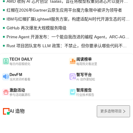
AMD 收购 AI 芯片创企 Taalas，旨在将模型权重刻进芯片以提升推理性能
红帽在2026年Gartner云原生应用平台魔力象限中被评为领导者
IBM与红帽扩展Lightwell服务方案，构建适配AI时代开源生态的可信基础设施
GitHub 再次爆发大规模服务降级
Prime Agent 开源发布：一个能自我改进的编程 Agent，ARC-AGI 3 超越人类专家基线
Rust 项目团队宣布 LLM 政策：不禁止，但你要承认哪些代码不是你写的
TECH DAILY
阅读榜单
每日内容报纸化
每周热文看这里
DevFM
智写平台
当天资讯听着看
AI 创作更轻松
激励活动
智库报告
参与活动赢源石
行业技术报告
AI 造物
更多造物项目