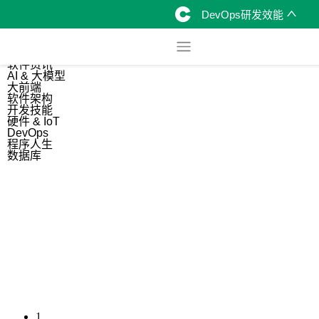
DevOps研发效能
综合
开源资讯
软件资讯
AI & 大模型
大前端
软件架构
开发技能
硬件 & IoT
DevOps
程序人生
数据库
1