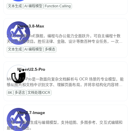
高并发、轻量化任务，适合日常对话、内容创作、基础 RAG、批量
文本生成
AI 编程模型
Function Calling
文案处理等普惠刚需场景。
Qwen3.8-Max
2.4万亿参数MoE旗舰，编程与办公能力全面跃升，可自主编程十数
天交付完整项目。胜任法律、金融、设计等数百种专业任务，一次对
话端到端交付生产级成果。原生视觉理解贯穿规划、执行与验证全流
文本生成
AI 编程模型
多模态
程，支持超长文档与长视频的深度语义解析。长程任务中自主规划与
闭环迭代，持续进化。
MinerU2.5-Pro
MinerU2.5-Pro是一款面向复杂文档解析与 OCR 场景的专业模型，能
够从图片和文档中识别文字、理解页面布局，并将非结构化内容转换
为便于存储、检索和二次处理的结构化结果。
8K
多语言
文档处理/OCR
Wan2.7-Image
万相 2.7 图像生成与编辑模型，支持组图、多图参考、交互式编辑和
最高 2K 输出。