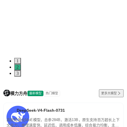
1
2
3
模力方舟
最新模型
热门模型
更多大模型
DeepSeek-V4-Flash-0731
高效轻量化MoE模型，总参284B，激活13B，原生支持百万超长上下
文能力。推理速度快、延迟低、调用成本低廉，综合能力均衡，主打