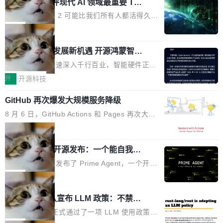
业化营销服务的需求从未如此迫切。 但市场扩容
xAI 前工程师评现代 AI 领域最重要 Top
n 这条推文引发了广泛讨论。他不是在说风凉
巧机身有效提升市面主流标准A...
3 开源项目
的同时,服务商的竞争逻辑正在改变。2026年Top
话，他是说出了一个圈内人尽皆知但很少公开捅
Flash Attention 2 可能比我们所有人都活得久。
Agency年度合辑的观察指出,“产品”这个离消费
破的事实。 Jordan 随后补充了一句软化声明：
这句话不是来自某个技术博客，而是出自 Hieu
局
者最近的载体,在整个品牌营销层面的权重显著变
「我不认为这些会议上大部分论文都在过度宣传
Pham 的一条推文。Hieu Pham 是谁？他是 xAI
高了。全域营销服务商的竞争正在从规模转向深
或造假。问题是，作为读者，如果你筛选出那些
共商智能硬件发展新机遇 开源鸿蒙智能
的早期工程师之一，在 Grok 训练基础设施团队
度,案例厚度、全域覆盖、多线协同...
硬件开发者日杭州站即将举行
看起来最令人兴奋的论文，那它们大部分都是过
工作过。近日他在 X 上发了一条帖子，列出了他
随着万物智联加速深入千行百业，智能硬件正从
度宣传的。」 这才是真正的痛点。不是所有论文
认为现代 AI 领域最重要的三个开源项目。 第一
单点设备迈向智能化、网联化、协同化发展。作
开
开源科技
都有问题，是最吸引眼球的那批论文最有问题。
个名字毫无悬念：Flash Attention 2。 Hieu 的
为面向全场景、跨终端的分布式操作系统，开源
他引用的帖子来自 Mathew Shen，一位 ICLR 2
理由很具体。FA 系列不需要解释，但 FA2 是他
GitHub 再次爆发大规模服务降级
鸿蒙通过统一技术底座和分布式能力，为不同类
026 的读者：「看了篇 ...
认为最重要的一个——复杂度恰到好处，刚好能
型智能设备的开发、连接与互联提供关键支撑，
8 月 6 日，GitHub Actions 和 Pages 再次大规
驱动你去学 CuTe，但还没被那些"邪恶的" Hopp
也为产业链企业探索产品创新与商业增长打开新
模服务降级，Actions 完全不可用超过 5 小时，
局
er++ 优化所淹没，足够容易修改和适配。 更关
的空间。 8月14日，开源鸿蒙智能硬件开发者日
webhook 停发，连自托管 runner 也因调度层故
键的是 FA2 的持久性...
（OHDD：OpenHarmony Hardware Develope
Prime Agent 开源发布：一个能自我改
障无法工作。Pages、Copilot code review、C
进的编程 Agent，ARC-AGI 3 超越人类
r Day）将在杭州启航。活动面向智能硬件产业
opilot coding agent 全部受影响。从检测到完全
Prime Intellect 发布了 Prime Agent，一个开源
专家基线
链企业和开发者，邀请行业专家与资深技术顾
恢复，大约 12 小时。 这是 2026 年 8 月的第六
的编程 Agent Harness，核心设计围绕两个抽
局
问，围绕开源鸿蒙技术能力、设备适配、芯片适
起事故，其中四起与 AI/Copilot 服务相关。 Git
象：Recursive Language Model（RLM）和 C
配、功耗与稳定性调优、兼容性测评及统一互联
Rust 项目团队宣布 LLM 政策：不禁
Hub 员工 kdaigle 在 HN 讨论中贴出了一组数
ontinual Harness。在 ARC-AGI 3 基准测试
等内容展开系统讲解和实战交流，帮助企业进一
止，但你要承认哪些代码不是你写的
据：2025 年全年 10 亿次 commit。现在，每周
上，Prime Agent + Opus 5 的组合达到了 95.
Rust 语言项目正式通过了一项 LLM 使用政策，
步了解开源鸿蒙在智能...
2.75 亿次，全年预计 140 亿次。GitHub...