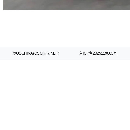
代码检索手段（如关键词匹配、目录遍历）仅能
在语法层面完成文本定位，难以触及代码的语义
内涵与结构关联，导致开发者使用代码智能体在
理解大规模代码仓时面临显著"代码仓理解"瓶
颈。 代码仓深度理解服务（以下简称" CodeBas
e深度理解服务"）是华为云码道（CodeA...
©OSCHINA(OSChina.NET)
京ICP备2025119063号