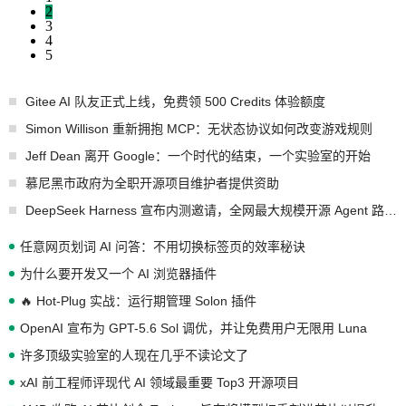
2
3
4
5
Gitee AI 队友正式上线，免费领 500 Credits 体验额度
Simon Willison 重新拥抱 MCP：无状态协议如何改变游戏规则
Jeff Dean 离开 Google：一个时代的结束，一个实验室的开始
慕尼黑市政府为全职开源项目维护者提供资助
DeepSeek Harness 宣布内测邀请，全网最大规模开源 Agent 路演现场诞生
任意网页划词 AI 问答：不用切换标签页的效率秘诀
为什么要开发又一个 AI 浏览器插件
🔥 Hot-Plug 实战：运行期管理 Solon 插件
OpenAI 宣布为 GPT-5.6 Sol 调优，并让免费用户无限用 Luna
许多顶级实验室的人现在几乎不读论文了
xAI 前工程师评现代 AI 领域最重要 Top3 开源项目