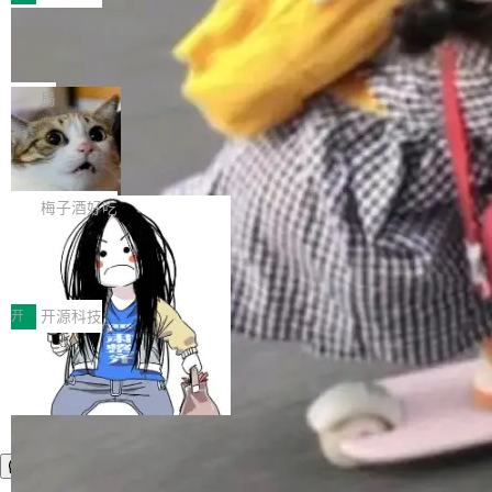
件。 腾讯网平团队在UCL-MPComm中实现了一
型或企业内部部署模型提升研发效率。但随着 AI
各领域的应用成果，覆盖技术底座、行业赋能、
个独立于业务线程的全局通信引擎（Engine），
Coding 从个人辅助工具逐步走向团队级、组织
Jeff Dean 离开 Google：一个时代的结
产品应用、支撑保障、专题等五大方向。深信服
并实...
束，一个实验室的开始
级应用，企业在规模化落地过程中，对安全性、
AI算力网关（AI创新平台）成功入选！ 随着各行
Google 员工编号 20。MapReduce 作者之一。
可控性和代码质量提出了更高要求。 首先是数据
各业的Agent走向规模化建设，算力构成形态逐
Bigtable 作者之一。TensorFlow 的作者之一。
局
安全与合规要求。对于大多数普通研发场景，公
渐丰富，用户关注的重点也在发生变化：不只是
Gemini 的架构师。Google 首席科学家。 Jeff D
有云模型能够满足快速试用和效率提升的需求。
让AI用起来，还要进一步看清混合算力时代下，
🔥 SolonCode v2026.8.4 发布：界面
ean 在 Google 工作了 27 年后，宣布离职。 他
但对于金融、能源、医疗等对数据安全要求较...
字体可调、22 种语言、记忆搜索增强
Token花在哪里、算力是否被充分利用，以及持
不是一个人走。一同离开的还有 Sanjay Ghema
打开终端就能上岗的全中文编码智能体，这一轮
续增长的AI成本该如何优化。 深信服AI算力网关
wat（Google 员工编号 23，Jeff Dean 二十多
把「看得清、用母语、记得住」三件事一次补
梅子酒好吃
正是围绕这些实际问题，从Token治理和成本治
年的编程搭档，MapReduce 和 Bigtable 的共同
齐。 SolonCode 是什么 SolonCode 是杭州无
理两个方面，让用户的每一份算力都看得清、管
作者）、Quoc Le（Google 大脑核心成员，Se
让“代码语义理解”深度释放AI Coding
耳科技研发的企业级终端编码智能体——一位全
得住、用得稳、省得下、更安全！ 一、从现在开
价值潜能：华为云码道（CodeArts）
q2Seq 和 DocAI 的共同发明人）以及 Oriol Vin
中文驱动的数字员工，自主理解需求、规划步
一、代码仓深度理解技术的作用与价值 在软件工
始，Token使用一目...
代码仓技术解析
yals（Gemini 联合负责人，AlphaSta...
骤、编写代码。不挑模型、不挑平台，curl 一行
程实践中，代码仓是企业核心知识资产的主要载
开
开源科技
装完即用。 开源地址：Gitee · GitCode · GitHu
体。企业级代码仓库通常包含数十万乃至数百万
b 安装 支持 Java 8+（8~26）、macOS / Linu
个文件，其规模远超单次模型调用可承载的上下
x / Windows / Harmony PC。 # macOS / Linu
文窗口。随着项目规模的持续扩张与代码历史的
x / Harmony PC curl -fsSL https://solon.noea
不断累积，代码仓中的模块关系、接口契约、业
r.org/solon...
务逻辑等关键信息往往分散于数十乃至数百个文
件之中，形成高度复杂的知识关联网络。传统的