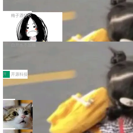
展开启新的篇章。
滞，过去三个月内没有任何条目完成更新，用户
如果你在 Spring Boot 里做过国际化，流程大概
提交的编辑请求也长期处于待处理状态。 Groki
是这样的：配 MessageSource 的 Bean、写 R
梅子酒好吃
pedia 于去年底上线，定位为由人工智能生成内
eloadableResourceBundleMessageSource、
容的百科平台，被马斯克视为传统众包百科网站
Apache Doris 4.1 全面增强 Iceberg：
声明 LocaleResolver、注册 LocaleChangeInt
支持 UPDATE、MERGE INTO 与 Iceb
维基百科的替代方案。Lawfare 调查发现，无论
erceptor…五六步之后才能看到第一行翻译文
Apache Doris 4.1 要补齐的，正是缺失的那一
erg V3
热门页面还是低关注度页面，均未出现近期更
本。 Solon 换了个方式。整个 i18n 模块围绕三
半。在已有查询能力的基础上，Doris 进一步支
白开水不加糖
新，相关问题并非局限于特定领域，而是在不同
个解析器、一个注解、一个工具类展开——没有
持了 UPDATE、DELETE、MERGE INTO 等数
主题和访问量页面中普遍存在。 调查人员最初认
XML、没有拦截器注册、没有样板配置。 资源
Testin XAgent：CIO智能测试落地指南
据修改操作、完整的表结构管理与分区演进，以
为，Grokipedia可能只是限...
文件的约定 把文件放到 resources/i18n/ 下： r
及 rewrite_data_files、expire_snapshots 等日
7月30日，TiD2026质量竞争力大会在北京中关
esources/i18n/messages.properties ...
常维护操作，并完整支持 Iceberg V3 格式。
村国家自主创新示范区会议中心开幕。本届大会
开
开源科技
由中关村智联软件服务业质量创新联盟主办，以
让非法状态不可表示：一篇关于 ADT
“智构可信·质创未来——AI原生时代的质量新范
的帖子在 Reddit 火了
式”为主题，直面AI从实验室走向规模化产业落地
有一种东西，一旦用过就回不去了。Alex Fedos
的核心质量命题。会上，《2026智能研发生产力
eev 管它叫"软件设计的基石"。 他说的东西不新
局
工具选型手册》发布，Testin云测的Testin XAge
鲜——代数数据类型（ADT），尤其是和类型
Cloudflare 开源内部企业 AI 平台 Clou
nt智能测试系统入选AI测试领域代表产品。对CI
（sum type）。但他说清楚了一件事：这不是类
dflare OS
O而言，这提示了一个转变：AI测试正在从效率
型系统的学术体操，是日常编码的思维方式。 文
Cloudflare 发布了一个开源项目 Cloudflare O
工具升级为企业的质量基础设施。 CIO面对的新
章从一个简单的例子切入。一个网站的深色主题
S。如果你只看官方博客，你会觉得这是又一
局