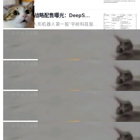
5% RHAE Best@1，超过了 ARC 报告的人类专
覆盖 rust-lang/rust 单一仓库的代码贡献。这不
局
家基线 95.4%。 不是又一个 coding agent 包装
是项目级别的官方立场，目前由五个团队采纳，
宇树科技 IPO 战略配售曝光：DeepSe
器 Prime Agent 的架构和市面上大多数 coding
但它可能是主流开源项目中关于 AI 辅助贡献最
ek 获配 93.3 万股，锁定 36 个月
agent 有本质区别。大多数 agent harness 的设
细致的一份规则。 政策的核心只有一句话：LLM
8月6日晚间，“人形机器人第一股”宇树科技股份
计是基于早期模型的能力—...
可以用来分析、提炼、审阅、建议，但不能用来
有限公司披露IPO发行价格及战略配售结果，杭
白开水不加糖
创作。 具体来说，LLM 生成的代码可以提交，
州深度求索人工智能基础技术研究有限公司（De
但必须满足五个条件：预先安排、非关键、高质
Docker 29.7.2 发布
epSeek）获配93.3399万股，按150.8元/股发行
量、充分测试、充分审查，并且必须披露。LLM
价格计算，认购金额约1.41亿元，股份锁定期为
Docker 29.7.2 现已发布，具体更新内容如下：
不得生成涉及安全性的关键变更，除非作者本身
36个月。 公告显示，本次宇树科技战略配售对
Bug fixes and enhancements 修复多次传递同
白开水不加糖
就是领域专家。即使如此，政策也"强烈不建
象主要包括长期投资机构、与公司业务具有战略
一环境变量时，docker service create和docker
议"这么做。 对于不披露的情况，审核者可以直
合作关系或长期合作愿景的大型企业、科创板保
Apache Fluss 毕业成为顶级项目
service update会发生 panic 的问题。docker/cl
接关闭 PR，无需解释。 政策作者 Jynn Ne...
荐人跟投子公司，以及公司高级管理人员和核心
i#7145 修复了 Docker Engine 29.7.0 中引入的
今年 7 月，Apache Fluss 的毕业提案在 Apach
员工参与设立的专项资产管理计划。其中，Dee
一个回归问题，该问题导致拉取镜像时会拒绝包
e 孵化器项目管理委员会（IPMC）投票中获得
白开水不加糖
pSeek作为与宇树科技具备战略合作关系的企
含绝对 hardlink 目标的镜像（此类镜像由某些镜
全票通过，随后获 Apache 软件基金会董事会批
业，获配股份数量占本次发行数量的2.31%。 除
像构建工具生成）。moby/moby#53305 修复了
马斯克 AI 百科项目 Grokipedia 被曝数
准。今天，Apache 软件基金会正式宣布 Apach
DeepSeek外，腾讯旗下上海启善投资有限公司
月未更新
Docker Engine 29.7.0 中引入的一个回归问
e Fluss 孵化毕业，成为 Apache 顶级项目（TL
埃隆·马斯克推出的AI百科项目 Grokipedia 被曝
获配9...
题，该问题可能导致在旧版 Linux 内核...
P）！这一里程碑不仅标志着 Fluss 迈入新的发
长期停止内容更新，未能实现其作为“AI版维基百
白开水不加糖
展阶段，也将进一步推动流式存储、实时湖仓与
科”替代品的目标。 据 Lawfare 最新调查，自今
AI 数据基础加速融合，为实时数据基础设施的发
Solon I18n：三种解析器，零样板代码
年4月以来，Grokipedia 页面更新功能基本停