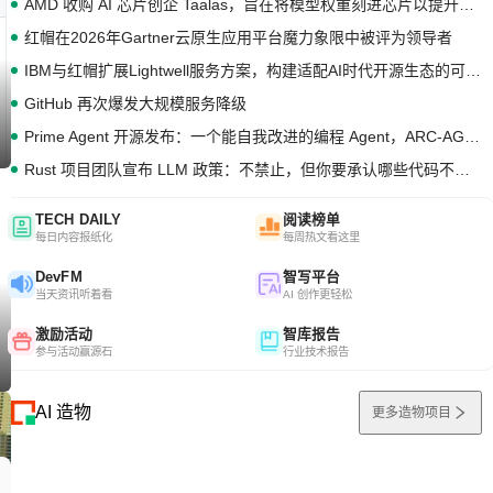
AMD 收购 AI 芯片创企 Taalas，旨在将模型权重刻进芯片以提升推理性能
红帽在2026年Gartner云原生应用平台魔力象限中被评为领导者
IBM与红帽扩展Lightwell服务方案，构建适配AI时代开源生态的可信基础设施
GitHub 再次爆发大规模服务降级
Prime Agent 开源发布：一个能自我改进的编程 Agent，ARC-AGI 3 超越人类专家基线
Rust 项目团队宣布 LLM 政策：不禁止，但你要承认哪些代码不是你写的
TECH DAILY
阅读榜单
每日内容报纸化
每周热文看这里
DevFM
智写平台
当天资讯听着看
AI 创作更轻松
激励活动
智库报告
参与活动赢源石
行业技术报告
AI 造物
更多造物项目