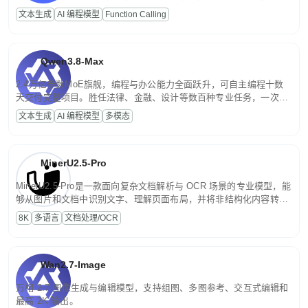
高并发、轻量化任务，适合日常对话、内容创作、基础 RAG、批量
文本生成
AI 编程模型
Function Calling
文案处理等普惠刚需场景。
Qwen3.8-Max
2.4万亿参数MoE旗舰，编程与办公能力全面跃升，可自主编程十数
天交付完整项目。胜任法律、金融、设计等数百种专业任务，一次对
话端到端交付生产级成果。原生视觉理解贯穿规划、执行与验证全流
文本生成
AI 编程模型
多模态
程，支持超长文档与长视频的深度语义解析。长程任务中自主规划与
闭环迭代，持续进化。
MinerU2.5-Pro
MinerU2.5-Pro是一款面向复杂文档解析与 OCR 场景的专业模型，能
够从图片和文档中识别文字、理解页面布局，并将非结构化内容转换
为便于存储、检索和二次处理的结构化结果。
8K
多语言
文档处理/OCR
Wan2.7-Image
万相 2.7 图像生成与编辑模型，支持组图、多图参考、交互式编辑和
最高 2K 输出。