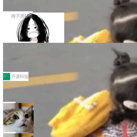
展开启新的篇章。
滞，过去三个月内没有任何条目完成更新，用户
如果你在 Spring Boot 里做过国际化，流程大概
提交的编辑请求也长期处于待处理状态。 Groki
是这样的：配 MessageSource 的 Bean、写 R
梅子酒好吃
pedia 于去年底上线，定位为由人工智能生成内
eloadableResourceBundleMessageSource、
容的百科平台，被马斯克视为传统众包百科网站
Apache Doris 4.1 全面增强 Iceberg：
声明 LocaleResolver、注册 LocaleChangeInt
支持 UPDATE、MERGE INTO 与 Iceb
维基百科的替代方案。Lawfare 调查发现，无论
erceptor…五六步之后才能看到第一行翻译文
Apache Doris 4.1 要补齐的，正是缺失的那一
erg V3
热门页面还是低关注度页面，均未出现近期更
本。 Solon 换了个方式。整个 i18n 模块围绕三
半。在已有查询能力的基础上，Doris 进一步支
白开水不加糖
新，相关问题并非局限于特定领域，而是在不同
个解析器、一个注解、一个工具类展开——没有
持了 UPDATE、DELETE、MERGE INTO 等数
主题和访问量页面中普遍存在。 调查人员最初认
XML、没有拦截器注册、没有样板配置。 资源
Testin XAgent：CIO智能测试落地指南
据修改操作、完整的表结构管理与分区演进，以
为，Grokipedia可能只是限...
文件的约定 把文件放到 resources/i18n/ 下： r
及 rewrite_data_files、expire_snapshots 等日
7月30日，TiD2026质量竞争力大会在北京中关
esources/i18n/messages.properties ...
常维护操作，并完整支持 Iceberg V3 格式。
村国家自主创新示范区会议中心开幕。本届大会
开
开源科技
由中关村智联软件服务业质量创新联盟主办，以
让非法状态不可表示：一篇关于 ADT
“智构可信·质创未来——AI原生时代的质量新范
的帖子在 Reddit 火了
式”为主题，直面AI从实验室走向规模化产业落地
有一种东西，一旦用过就回不去了。Alex Fedos
的核心质量命题。会上，《2026智能研发生产力
eev 管它叫"软件设计的基石"。 他说的东西不新
局
工具选型手册》发布，Testin云测的Testin XAge
鲜——代数数据类型（ADT），尤其是和类型
Cloudflare 开源内部企业 AI 平台 Clou
nt智能测试系统入选AI测试领域代表产品。对CI
（sum type）。但他说清楚了一件事：这不是类
dflare OS
O而言，这提示了一个转变：AI测试正在从效率
型系统的学术体操，是日常编码的思维方式。 文
Cloudflare 发布了一个开源项目 Cloudflare O
工具升级为企业的质量基础设施。 CIO面对的新
章从一个简单的例子切入。一个网站的深色主题
S。如果你只看官方博客，你会觉得这是又一
局