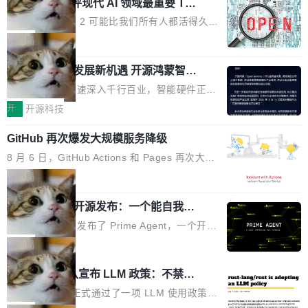
业化营销服务的需求从未如此迫切。 但市场扩容
xAI 前工程师评现代 AI 领域最重要 Top
n 这条推文引发了广泛讨论。他不是在说风凉
巧机身有效提升市面主流标准A...
3 开源项目
的同时,服务商的竞争逻辑正在改变。2026年Top
话，他是说出了一个圈内人尽皆知但很少公开捅
Flash Attention 2 可能比我们所有人都活得久。
Agency年度合辑的观察指出,“产品”这个离消费
破的事实。 Jordan 随后补充了一句软化声明：
这句话不是来自某个技术博客，而是出自 Hieu
局
者最近的载体,在整个品牌营销层面的权重显著变
「我不认为这些会议上大部分论文都在过度宣传
Pham 的一条推文。Hieu Pham 是谁？他是 xAI
高了。全域营销服务商的竞争正在从规模转向深
或造假。问题是，作为读者，如果你筛选出那些
共商智能硬件发展新机遇 开源鸿蒙智能
的早期工程师之一，在 Grok 训练基础设施团队
度,案例厚度、全域覆盖、多线协同...
硬件开发者日杭州站即将举行
看起来最令人兴奋的论文，那它们大部分都是过
工作过。近日他在 X 上发了一条帖子，列出了他
随着万物智联加速深入千行百业，智能硬件正从
度宣传的。」 这才是真正的痛点。不是所有论文
认为现代 AI 领域最重要的三个开源项目。 第一
单点设备迈向智能化、网联化、协同化发展。作
开
开源科技
都有问题，是最吸引眼球的那批论文最有问题。
个名字毫无悬念：Flash Attention 2。 Hieu 的
为面向全场景、跨终端的分布式操作系统，开源
他引用的帖子来自 Mathew Shen，一位 ICLR 2
理由很具体。FA 系列不需要解释，但 FA2 是他
GitHub 再次爆发大规模服务降级
鸿蒙通过统一技术底座和分布式能力，为不同类
026 的读者：「看了篇 ...
认为最重要的一个——复杂度恰到好处，刚好能
型智能设备的开发、连接与互联提供关键支撑，
8 月 6 日，GitHub Actions 和 Pages 再次大规
驱动你去学 CuTe，但还没被那些"邪恶的" Hopp
也为产业链企业探索产品创新与商业增长打开新
模服务降级，Actions 完全不可用超过 5 小时，
局
er++ 优化所淹没，足够容易修改和适配。 更关
的空间。 8月14日，开源鸿蒙智能硬件开发者日
webhook 停发，连自托管 runner 也因调度层故
键的是 FA2 的持久性...
（OHDD：OpenHarmony Hardware Develope
Prime Agent 开源发布：一个能自我改
障无法工作。Pages、Copilot code review、C
进的编程 Agent，ARC-AGI 3 超越人类
r Day）将在杭州启航。活动面向智能硬件产业
opilot coding agent 全部受影响。从检测到完全
Prime Intellect 发布了 Prime Agent，一个开源
专家基线
链企业和开发者，邀请行业专家与资深技术顾
恢复，大约 12 小时。 这是 2026 年 8 月的第六
的编程 Agent Harness，核心设计围绕两个抽
局
问，围绕开源鸿蒙技术能力、设备适配、芯片适
起事故，其中四起与 AI/Copilot 服务相关。 Git
象：Recursive Language Model（RLM）和 C
配、功耗与稳定性调优、兼容性测评及统一互联
Rust 项目团队宣布 LLM 政策：不禁
Hub 员工 kdaigle 在 HN 讨论中贴出了一组数
ontinual Harness。在 ARC-AGI 3 基准测试
等内容展开系统讲解和实战交流，帮助企业进一
止，但你要承认哪些代码不是你写的
据：2025 年全年 10 亿次 commit。现在，每周
上，Prime Agent + Opus 5 的组合达到了 95.
Rust 语言项目正式通过了一项 LLM 使用政策，
步了解开源鸿蒙在智能...
2.75 亿次，全年预计 140 亿次。GitHub...