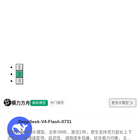
1
2
3
模力方舟
最新模型
热门模型
更多大模型
DeepSeek-V4-Flash-0731
高效轻量化MoE模型，总参284B，激活13B，原生支持百万超长上下
文能力。推理速度快、延迟低、调用成本低廉，综合能力均衡，主打