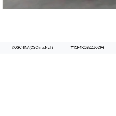
代码检索手段（如关键词匹配、目录遍历）仅能
在语法层面完成文本定位，难以触及代码的语义
内涵与结构关联，导致开发者使用代码智能体在
理解大规模代码仓时面临显著"代码仓理解"瓶
颈。 代码仓深度理解服务（以下简称" CodeBas
e深度理解服务"）是华为云码道（CodeA...
©OSCHINA(OSChina.NET)
京ICP备2025119063号