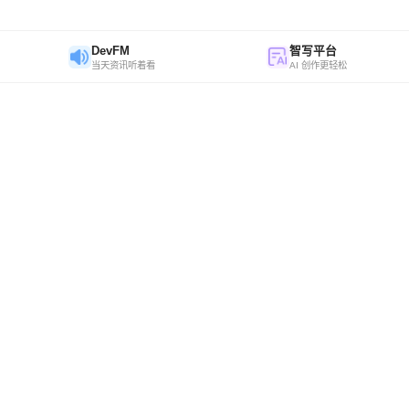
DevFM
智写平台
当天资讯听着看
AI 创作更轻松