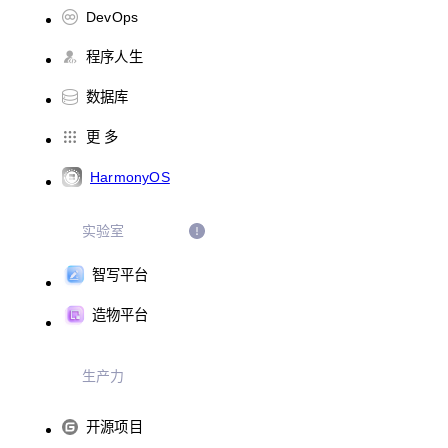
DevOps
程序人生
数据库
更 多
HarmonyOS
实验室
智写平台
造物平台
生产力
开源项目