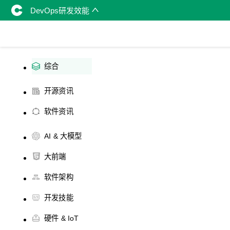
DevOps研发效能
综合
开源资讯
软件资讯
AI & 大模型
大前端
软件架构
开发技能
硬件 & IoT