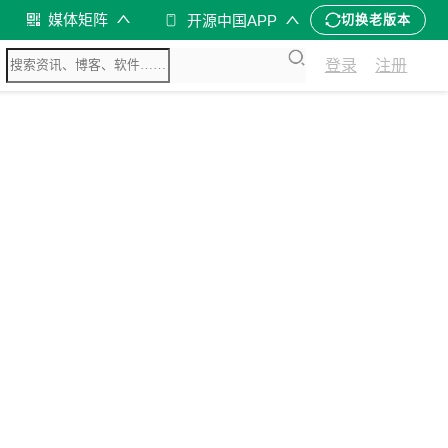
媒体矩阵
开源中国APP
切换老版本
登录
注册