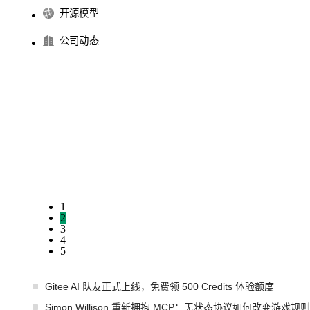
开源模型
公司动态
1
2
3
4
5
Gitee AI 队友正式上线，免费领 500 Credits 体验额度
Simon Willison 重新拥抱 MCP：无状态协议如何改变游戏规则