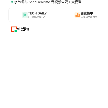
字节发布 SeedRealtime 音视频全双工大模型
TECH DAILY
阅读榜单
每日内容报纸化
每周热文看这里
AI 造物