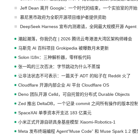
Jeff Dean 离开 Google：一个时代的结束，一个实验室的开始
慕尼黑市政府为全职开源项目维护者提供资助
DeepSeek Harness 宣布内测邀请，全网最大规模开源 Age
潮起潮落，你我仍在 | 2026 腾讯云粤港澳大湾区架构师峰会
马斯克 AI 百科项目 Grokipedia 被曝数月未更新
Solon I18n：三种解析器，零样板代码
张一鸣的三次否决：字节跳动为什么不蒸馏
让非法状态不可表示：一篇关于 ADT 的帖子在 Reddit 火了
Cloudflare 开源内部企业 AI 平台 Cloudflare OS
Deno 团队开源 Celld，可自托管的分布式 Durable Objects
Zed 推出 DeltaDB，一个记录 commit 之间所有操作的版本控
SpaceXAI 单季资本开支达 183 亿美元
小米正式开源自研具身基座模型 Xiaomi-Robotics-1
Meta 发布终端编程 Agent“Muse Code” 和 Muse Spark 1.2 