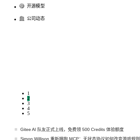
开源模型
公司动态
1
2
3
4
5
Gitee AI 队友正式上线，免费领 500 Credits 体验额度
Simon Willison 重新拥抱 MCP：无状态协议如何改变游戏规则