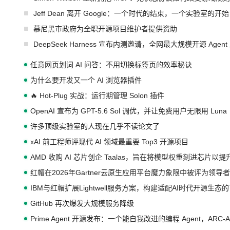
Jeff Dean 离开 Google：一个时代的结束，一个实验室的开始
慕尼黑市政府为全职开源项目维护者提供资助
DeepSeek Harness 宣布内测邀请，全网最大规模开源 Age
任意网页划词 AI 问答：不用切换标签页的效率秘诀
为什么要开发又一个 AI 浏览器插件
🔥 Hot-Plug 实战：运行期管理 Solon 插件
OpenAI 宣布为 GPT-5.6 Sol 调优，并让免费用户无限用 Luna
许多顶级实验室的人现在几乎不读论文了
xAI 前工程师评现代 AI 领域最重要 Top3 开源项目
AMD 收购 AI 芯片创企 Taalas，旨在将模型权重刻进芯片以
红帽在2026年Gartner云原生应用平台魔力象限中被评为领导者
IBM与红帽扩展Lightwell服务方案，构建适配AI时代开源生
GitHub 再次爆发大规模服务降级
Prime Agent 开源发布：一个能自我改进的编程 Agent，ARC-