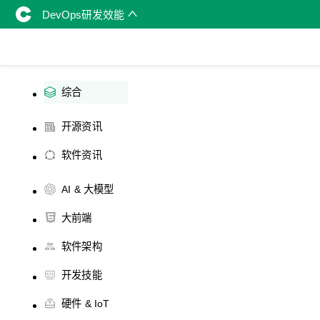
DevOps研发效能
综合
开源资讯
软件资讯
AI & 大模型
大前端
软件架构
开发技能
硬件 & IoT