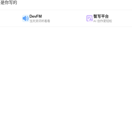
不是你写的
DevFM
智写平台
当天资讯听着看
AI 创作更轻松