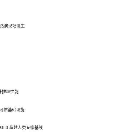
nt 路演现场诞生
提升推理性能
态的可信基础设施
AGI 3 超越人类专家基线