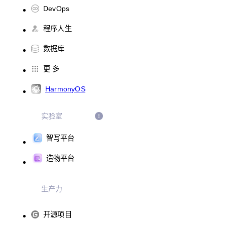
DevOps
程序人生
数据库
更 多
HarmonyOS
实验室
智写平台
造物平台
生产力
开源项目