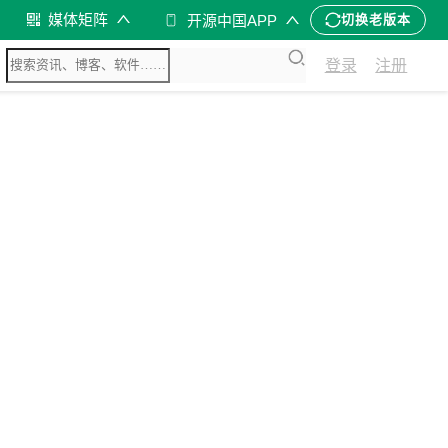
媒体矩阵
开源中国APP
切换老版本
登录
注册