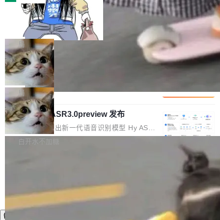
装完即用。 开源地址：Gitee · GitCode · GitHu
体。企业级代码仓库通常包含数十万乃至数百万
b 安装 支持 Java 8+（8~26）、macOS / Linu
一条“删库”命令跑 17 小时，算法工程
个文件，其规模远超单次模型调用可承载的上下
师删光 89TB 数据只为干私活
x / Windows / Harmony PC。 # macOS / Linu
文窗口。随着项目规模的持续扩张与代码历史的
最高人民检察院8月4日公布了一起案件：北京一
x / Harmony PC curl -fsSL https://solon.noea
不断累积，代码仓中的模块关系、接口契约、业
名90后算法工程师王某，为了给自己接的私活腾
局
r.org/solon...
务逻辑等关键信息往往分散于数十乃至数百个文
服务器空间，删光了公司AI游戏部门的全部核心
件之中，形成高度复杂的知识关联网络。传统的
Cloudflare 分享推理优化实践：KV ca
数据。 王某2024年1月入职东城区某科技公司AI
che 量化 + 权重压缩，吞吐量提升 4
代码检索手段（如关键词匹配、目录遍历）仅能
短剧部门，有互联网大厂背景。在公司内部架构
Kimi 和 GLM 是当前最强的大模型系列之一，但
1%，成本降 30%
在语法层面完成文本定位，难以触及代码的语义
调整期间，部门三次通知全员将数据从A集群迁
它们有一个共同的问题：太吃显存了。月之暗面
局
内涵与结构关联，导致开发者使用代码智能体在
移到B集群，王某都回复了"收到"。 他没有迁移
的 Kimi K 系列和智谱的 GLM 都是长上下文、M
理解大规模代码仓时面临显著"代码仓理解"瓶
数据。2024年9月3日下午4点，他使用此前登录
腾讯混元 Hy ASR3.0preview 发布
oE 架构的大模型，好用到让人上瘾，但 GPU 显
颈。 代码仓深度理解服务（以下简称" CodeBas
的账号密码进入A集群，输入了一条被程序员圈
存永远不够用。 Cloudflare 的 Workers AI 团队
腾讯混元正式推出新一代语音识别模型 Hy ASR
e深度理解服务"）是华为云码道（CodeA...
称为"删库跑路"的命令——最高管理员权限、无
一直在跑这些模型的推理。他们在官方博客上发
3.0preview。基于最新一代大语言模型 Hy3 的
白开水不加糖
需确认、强制递归删除。17个小时后，运维人员
了一篇技术文章，详细拆解了三种让大模型在 G
语言理解能力，以及融合了高精度语音识别与深
发现异常并中止进程时，89TB数据已经没了。
PU 上跑得更省、更快的技术手段——KV cache
度语义理解能力，实现了语音识别能力的全面升
删掉的是AI游戏部门的全部开发文件，包括公司
量化、模型权重压缩、以及共享 KV cache 的完
级。 根据介绍，Hy ASR3.0preview 目标在于：
自研的多个文生3D和...
整性保护。效果是：吞吐量提升 41%，每 token
让语音识别不再只是听清，而是真正听懂。通过
成本降低 30%，精度不变。 FP8 省的不仅是显
先理解你的语境和意图，再把准确的文字直接给
存 KV cache 是推理时最吃显...
到你。从“逐字转写、单点优化”演进为“理解语