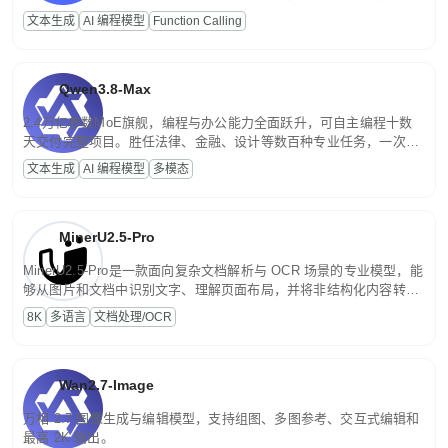
高并发、轻量化任务，适合日常对话、内容创作、基础 RAG、批量
文本生成
AI 编程模型
Function Calling
文案处理等普惠刚需场景。
Qwen3.8-Max
2.4万亿参数MoE旗舰，编程与办公能力全面跃升，可自主编程十数
天交付完整项目。胜任法律、金融、设计等数百种专业任务，一次对
话端到端交付生产级成果。原生视觉理解贯穿规划、执行与验证全流
文本生成
AI 编程模型
多模态
程，支持超长文档与长视频的深度语义解析。长程任务中自主规划与
闭环迭代，持续进化。
MinerU2.5-Pro
MinerU2.5-Pro是一款面向复杂文档解析与 OCR 场景的专业模型，能
够从图片和文档中识别文字、理解页面布局，并将非结构化内容转换
为便于存储、检索和二次处理的结构化结果。
8K
多语言
文档处理/OCR
Wan2.7-Image
万相 2.7 图像生成与编辑模型，支持组图、多图参考、交互式编辑和
最高 2K 输出。