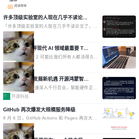
阅读榜单
许多顶级实验室的人现在几乎不读论文
了
「许多顶级实验室的人现在几乎不读论文了，而
且他们认为 ICLR/ICML/NeurIPS 充斥着大量过
局
度宣传和欺诈。」 OpenAI 研究员 Keller Jorda
xAI 前工程师评现代 AI 领域最重要 Top
n 这条推文引发了广泛讨论。他不是在说风凉
3 开源项目
话，他是说出了一个圈内人尽皆知但很少公开捅
Flash Attention 2 可能比我们所有人都活得久。
破的事实。 Jordan 随后补充了一句软化声明：
这句话不是来自某个技术博客，而是出自 Hieu
局
「我不认为这些会议上大部分论文都在过度宣传
Pham 的一条推文。Hieu Pham 是谁？他是 xAI
或造假。问题是，作为读者，如果你筛选出那些
共商智能硬件发展新机遇 开源鸿蒙智能
的早期工程师之一，在 Grok 训练基础设施团队
硬件开发者日杭州站即将举行
看起来最令人兴奋的论文，那它们大部分都是过
工作过。近日他在 X 上发了一条帖子，列出了他
随着万物智联加速深入千行百业，智能硬件正从
度宣传的。」 这才是真正的痛点。不是所有论文
认为现代 AI 领域最重要的三个开源项目。 第一
单点设备迈向智能化、网联化、协同化发展。作
开
开源科技
都有问题，是最吸引眼球的那批论文最有问题。
个名字毫无悬念：Flash Attention 2。 Hieu 的
为面向全场景、跨终端的分布式操作系统，开源
他引用的帖子来自 Mathew Shen，一位 ICLR 2
理由很具体。FA 系列不需要解释，但 FA2 是他
GitHub 再次爆发大规模服务降级
鸿蒙通过统一技术底座和分布式能力，为不同类
026 的读者：「看了篇 ...
认为最重要的一个——复杂度恰到好处，刚好能
型智能设备的开发、连接与互联提供关键支撑，
8 月 6 日，GitHub Actions 和 Pages 再次大规
驱动你去学 CuTe，但还没被那些"邪恶的" Hopp
也为产业链企业探索产品创新与商业增长打开新
模服务降级，Actions 完全不可用超过 5 小时，
局
er++ 优化所淹没，足够容易修改和适配。 更关
的空间。 8月14日，开源鸿蒙智能硬件开发者日
webhook 停发，连自托管 runner 也因调度层故
键的是 FA2 的持久性...