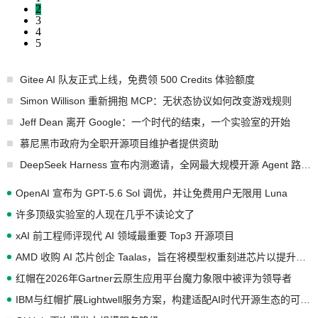
2
3
4
5
Gitee AI 队友正式上线，免费领 500 Credits 体验额度
Simon Willison 重新拥抱 MCP：无状态协议如何改变游戏规则
Jeff Dean 离开 Google：一个时代的结束，一个实验室的开始
慕尼黑市政府为全职开源项目维护者提供资助
DeepSeek Harness 宣布内测邀请，全网最大规模开源 Agent 路演现场诞生
OpenAI 宣布为 GPT-5.6 Sol 调优，并让免费用户无限用 Luna
许多顶级实验室的人现在几乎不读论文了
xAI 前工程师评现代 AI 领域最重要 Top3 开源项目
AMD 收购 AI 芯片创企 Taalas，旨在将模型权重刻进芯片以提升推理性能
红帽在2026年Gartner云原生应用平台魔力象限中被评为领导者
IBM与红帽扩展Lightwell服务方案，构建适配AI时代开源生态的可信基础设施