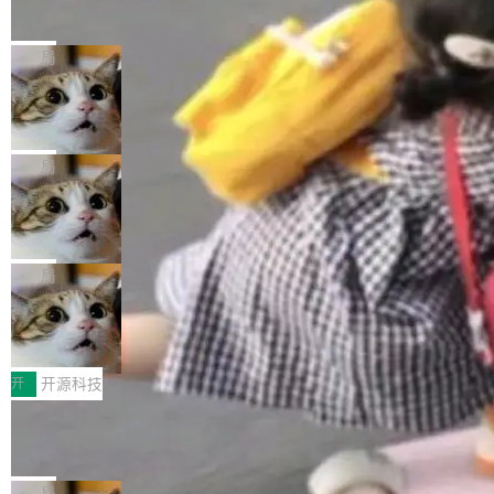
的帖子在 Reddit 火了
式”为主题，直面AI从实验室走向规模化产业落地
有一种东西，一旦用过就回不去了。Alex Fedos
的核心质量命题。会上，《2026智能研发生产力
eev 管它叫"软件设计的基石"。 他说的东西不新
局
工具选型手册》发布，Testin云测的Testin XAge
鲜——代数数据类型（ADT），尤其是和类型
nt智能测试系统入选AI测试领域代表产品。对CI
Cloudflare 开源内部企业 AI 平台 Clou
（sum type）。但他说清楚了一件事：这不是类
dflare OS
O而言，这提示了一个转变：AI测试正在从效率
型系统的学术体操，是日常编码的思维方式。 文
Cloudflare 发布了一个开源项目 Cloudflare O
工具升级为企业的质量基础设施。 CIO面对的新
章从一个简单的例子切入。一个网站的深色主题
S。如果你只看官方博客，你会觉得这是又一
局
现实 过去两年，CIO们的焦虑清单上多了两项：
设置，如果用布尔值 + 可空字段来表示——bool
个"AI 知识库 + 聊天机器人"——每个大厂都在
一是如何让大模型和智能体应用安全地从PoC走
ean 表示是否可切换，nullable 的默认模式、浅
Deno 团队开源 Celld，可自托管的分
做，没什么新鲜的。 但 Kenton Varda 在 Twitte
向生产，二是如何让测试团队跟得上AI应用...
布式 Durable Objects
色方案、深色方案——会产生大量无意义的组
r 上把事情说清楚了： 今天我们发布了 Cloudfla
Ryan Dahl 领导的 Deno 团队推出了最新开源项
合。方案缺了、配置冲突了、全 null 了。要知道
re OS，一个带连接器的聊天机器人，跟其他所
目 Celld，一个能在自己机器上运行 Cloudflare
局
哪些组合有效，作者说，你得靠"文档、校验、或
有科技公司做的一样。只不过，实际上它不一
Workers 和 Durable Objects 的守护进程。 设
者部落知识"。 换个写法。Rust 的 enum，两个
鲁大师7月新机性能/流畅/AI榜：vivo夺
样。这是 Sandstorm.io 的重制版，我十年前的
计思路很直接：每个对象是一个独立的 SQLite
变体：Switchable...
性能、流畅双第一，三星Galaxy Z系列
那个创业公司。不同的是，这次它构建在 Cloudf
数据库，按名称寻址，复制到你自己的 S3 兼容
2026年7月的手机市场，由于存储等硬件成本暴
新折叠缺席
lare Workers 上——我花了九年时间搭建的平台
存储库里。节点之间只通过这个存储库协调——
增，手机厂商的日子也不好过啊，新机速度明显
开
开源科技
——并且深度集成了 AI。这基本上是我十年秘密
没有控制平面，没有共识协议。每个对象自带一
放缓，因此硝烟味淡了许多。新机参数规格除开
计划的顶峰。 十年前，Ken...
Zed 推出 DeltaDB，一个记录 commit
个小型数据库，应用天然按分片构建，单个数据
高价的三星折叠（三星Galaxy Z Fold8 Ultra / Z
之间所有操作的版本控制系统
库的竞争和爆炸半径问题在设计层面就被消除
Fold8 / Z Flip8）外，其余要么是中低端机器，
Zed 编辑器团队发布了新项目——DeltaDB，一
了。 闲置的 cell 会休眠到几乎不占资源。当 cel
例如iQOO Z11i、REDMI Note 17、REDMI No
个在 git commit 之间记录每一次编辑操作的版
局