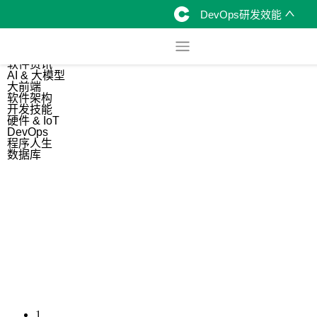
DevOps研发效能
综合
开源资讯
软件资讯
AI & 大模型
大前端
软件架构
开发技能
硬件 & IoT
DevOps
程序人生
数据库
1