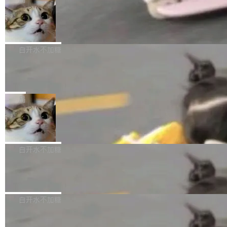
l 迁移或唤醒时，新宿主从 S3 恢复 SQLite 数据
te 17 Pro、OPPO K15，要么是vivo X300 E这
本控制系统。目前处于 Early Access 阶段。 De
库继续执行。存储库是持久化的唯一真相...
样的次旗舰。 Galaxy Z Fold8 Ultra / Z Fold8 /
SpaceXAI 单季资本开支达 183 亿美元
ltaDB 的核心思路直接写在 landing page 最显
Z Flip8三款折叠屏新机均在7月22日发布，且全
眼的位置：「Software is made between com
根据风险投资人Tomer Tunguz 博客（VC 分
部搭载骁龙8 Elite Gen5 for Galaxy，它们本该
mits」——软件是在 commit 之间写出来的。git
析）披露的最新分析与第二季度业绩报告，Spac
白开水不加糖
是7月性...
只记录了你提交的最终状态，但真正的工作过程
eXAI在上个季度的总资本支出飙升至183.7亿美
——打字、删改、试错、agent 对话——都在 co
Meta 发布终端编程 Agent“Muse Cod
元。其中，绝大部分资金被直接用于 AI 领域，
e” 和 Muse Spark 1.2 模型
mmit 之间的空隙里丢失了。 DeltaDB 要做的就
金额高达158.3亿美元，这一单项投入已经逼近
Meta 今天发布了两款 AI 产品：Muse Code，
是把这段空隙补上。 回退到任何一次编辑：Delt
微软同期总资本开支的四成。 与亚马逊、Alpha
一个在终端里运行的编程 agent；Muse Spark
局
aDB 捕获 commit 之间的每一次操作，...
bet、微软以及 Meta 等传统科技巨头相比，Spa
1.2，驱动这个 agent 的新模型。一句话概括：
ceXAI的资金消耗速度尤为引人瞩目。然而，支
美团开源 LoHoSearch，用知识图谱校
你可以用 curl -fsSL https://dev.meta.ai/install.
准 AI 能力认知
撑庞大支出的资金来源却呈现出截然不同的面
sh | bash 安装一个能在大项目里自动规划、写
机器出题的前提，是让机器拥有全局视野。整个
貌。数据显示，微软和 Meta 主要依托充沛的经
代码、验证结果的 AI 终端工具。 据介绍，Muse
构建流程可以分为四个环节：建图 → 控制难度
白开水不加糖
营现金流来覆盖资本开支，其资本支出覆盖率分
Code 是 Meta 的编程 agent 产品。它和市场上
→ 质量把关 → 数据概览。
别达到155% 和106%;而SpaceXAI的经营现金
已有的终端编程 agent 在设计理念上有几个明显
腾讯开源 UCL-MPComm 通信库
流仅能覆盖资本开支的12...
的差异点。 异步后台 agent：Muse Code 有一
腾讯网平团队宣布开源了 UCL-MPComm 通信
个主 agent 循环，外加一组后台 agent。这些后
库，并将作为transport接入Mooncake TENT。
白开水不加糖
台 agent...
该通信库针对AI Memory池化场景的数据传输需
CoStrict入选工信部2025人工智能应用
求进行了深度优化，能够实现数据中心内大规模