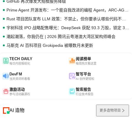
GitHub 再次爆发大规模服务降级
Prime Agent 开源发布：一个能自我改进的编程 Agent，ARC-AGI 3 超越人类专家基线
Rust 项目团队宣布 LLM 政策：不禁止，但你要承认哪些代码不是你写的
宇树科技 IPO 战略配售曝光：DeepSeek 获配 93.3 万股，锁定 36 个月
潮起潮落，你我仍在 | 2026 腾讯云粤港澳大湾区架构师峰会
马斯克 AI 百科项目 Grokipedia 被曝数月未更新
TECH DAILY
阅读榜单
每日内容报纸化
每周热文看这里
DevFM
智写平台
当天资讯听着看
AI 创作更轻松
激励活动
智库报告
参与活动赢源石
行业技术报告
AI 造物
更多造物项目