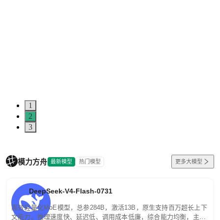
1
2
3
模力方舟
最新模型
热门模型
更多大模型
DeepSeek-V4-Flash-0731
高效轻量化MoE模型，总参284B，激活13B，原生支持百万超长上下
文能力。推理速度快、延迟低、调用成本低廉，综合能力均衡，主打