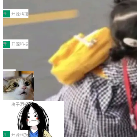
典型案例
计算节点间多种内存类型的高性能通信。 UCL-
近日，工信部科技司公示《2025人工智能应用典
MPComm将作为一种传输引擎接入Mooncake T
型案例入选名单》，深信服“面向企业研发场景的
开
开源科技
ENT，实现零拷贝传输性能提升30%、非零拷贝
开源 AI 编程平台 CoStrict 应用”凭借卓越的技术
传输性能最高提升5倍。UCL-MPComm底层基
深信服AI算力网关入选工信部人工智能
创新与落地成效成功入选。 全链路私有化部署，
应用典型案例！
于自研UCL-Engine通信引擎，后续腾讯网平将
助力企业AI研发安全落地 当前，越来越多企业已
前不久，工业和信息化部正式发布《2025年人工
持续开源更多基于UCL-Engine的高性能通信组
经开始引入 AI Coding 工具，通过调用公有云模
智能应用典型案例名单》，集中展示人工智能在
开
开源科技
件。 腾讯网平团队在UCL-MPComm中实现了一
型或企业内部部署模型提升研发效率。但随着 AI
各领域的应用成果，覆盖技术底座、行业赋能、
个独立于业务线程的全局通信引擎（Engine），
Jeff Dean 离开 Google：一个时代的结
Coding 从个人辅助工具逐步走向团队级、组织
产品应用、支撑保障、专题等五大方向。深信服
并实...
束，一个实验室的开始
级应用，企业在规模化落地过程中，对安全性、
AI算力网关（AI创新平台）成功入选！ 随着各行
Google 员工编号 20。MapReduce 作者之一。
可控性和代码质量提出了更高要求。 首先是数据
各业的Agent走向规模化建设，算力构成形态逐
Bigtable 作者之一。TensorFlow 的作者之一。
局
安全与合规要求。对于大多数普通研发场景，公
渐丰富，用户关注的重点也在发生变化：不只是
Gemini 的架构师。Google 首席科学家。 Jeff D
有云模型能够满足快速试用和效率提升的需求。
🔥 SolonCode v2026.8.4 发布：界面
让AI用起来，还要进一步看清混合算力时代下，
ean 在 Google 工作了 27 年后，宣布离职。 他
但对于金融、能源、医疗等对数据安全要求较...
字体可调、22 种语言、记忆搜索增强
Token花在哪里、算力是否被充分利用，以及持
不是一个人走。一同离开的还有 Sanjay Ghema
打开终端就能上岗的全中文编码智能体，这一轮
续增长的AI成本该如何优化。 深信服AI算力网关
wat（Google 员工编号 23，Jeff Dean 二十多
把「看得清、用母语、记得住」三件事一次补
梅子酒好吃
正是围绕这些实际问题，从Token治理和成本治
年的编程搭档，MapReduce 和 Bigtable 的共同
齐。 SolonCode 是什么 SolonCode 是杭州无
理两个方面，让用户的每一份算力都看得清、管
作者）、Quoc Le（Google 大脑核心成员，Se
让“代码语义理解”深度释放AI Coding
耳科技研发的企业级终端编码智能体——一位全
得住、用得稳、省得下、更安全！ 一、从现在开
价值潜能：华为云码道（CodeArts）
q2Seq 和 DocAI 的共同发明人）以及 Oriol Vin
中文驱动的数字员工，自主理解需求、规划步
一、代码仓深度理解技术的作用与价值 在软件工
始，Token使用一目...
代码仓技术解析
yals（Gemini 联合负责人，AlphaSta...
骤、编写代码。不挑模型、不挑平台，curl 一行
程实践中，代码仓是企业核心知识资产的主要载
开
开源科技