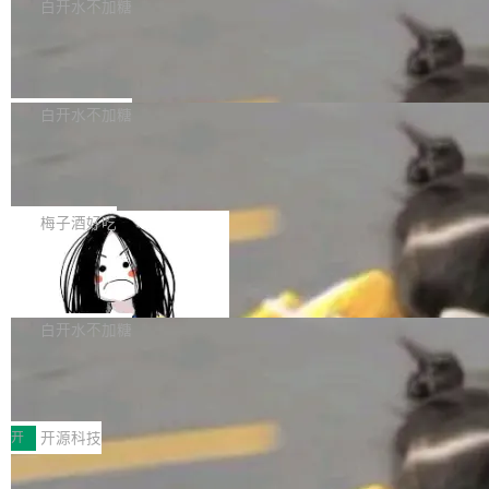
一个回归问题，该问题导致拉取镜像时会拒绝包
e 孵化器项目管理委员会（IPMC）投票中获得
白开水不加糖
pSeek作为与宇树科技具备战略合作关系的企
含绝对 hardlink 目标的镜像（此类镜像由某些镜
全票通过，随后获 Apache 软件基金会董事会批
业，获配股份数量占本次发行数量的2.31%。 除
马斯克 AI 百科项目 Grokipedia 被曝数
像构建工具生成）。moby/moby#53305 修复了
准。今天，Apache 软件基金会正式宣布 Apach
DeepSeek外，腾讯旗下上海启善投资有限公司
月未更新
Docker Engine 29.7.0 中引入的一个回归问
e Fluss 孵化毕业，成为 Apache 顶级项目（TL
埃隆·马斯克推出的AI百科项目 Grokipedia 被曝
获配9...
题，该问题可能导致在旧版 Linux 内核...
P）！这一里程碑不仅标志着 Fluss 迈入新的发
长期停止内容更新，未能实现其作为“AI版维基百
白开水不加糖
展阶段，也将进一步推动流式存储、实时湖仓与
科”替代品的目标。 据 Lawfare 最新调查，自今
AI 数据基础加速融合，为实时数据基础设施的发
Solon I18n：三种解析器，零样板代码
年4月以来，Grokipedia 页面更新功能基本停
展开启新的篇章。
滞，过去三个月内没有任何条目完成更新，用户
如果你在 Spring Boot 里做过国际化，流程大概
提交的编辑请求也长期处于待处理状态。 Groki
是这样的：配 MessageSource 的 Bean、写 R
梅子酒好吃
pedia 于去年底上线，定位为由人工智能生成内
eloadableResourceBundleMessageSource、
容的百科平台，被马斯克视为传统众包百科网站
Apache Doris 4.1 全面增强 Iceberg：
声明 LocaleResolver、注册 LocaleChangeInt
支持 UPDATE、MERGE INTO 与 Iceb
维基百科的替代方案。Lawfare 调查发现，无论
erceptor…五六步之后才能看到第一行翻译文
Apache Doris 4.1 要补齐的，正是缺失的那一
erg V3
热门页面还是低关注度页面，均未出现近期更
本。 Solon 换了个方式。整个 i18n 模块围绕三
半。在已有查询能力的基础上，Doris 进一步支
白开水不加糖
新，相关问题并非局限于特定领域，而是在不同
个解析器、一个注解、一个工具类展开——没有
持了 UPDATE、DELETE、MERGE INTO 等数
主题和访问量页面中普遍存在。 调查人员最初认
XML、没有拦截器注册、没有样板配置。 资源
Testin XAgent：CIO智能测试落地指南
据修改操作、完整的表结构管理与分区演进，以
为，Grokipedia可能只是限...
文件的约定 把文件放到 resources/i18n/ 下： r
及 rewrite_data_files、expire_snapshots 等日
7月30日，TiD2026质量竞争力大会在北京中关
esources/i18n/messages.properties ...
常维护操作，并完整支持 Iceberg V3 格式。
村国家自主创新示范区会议中心开幕。本届大会
开
开源科技
由中关村智联软件服务业质量创新联盟主办，以
让非法状态不可表示：一篇关于 ADT
“智构可信·质创未来——AI原生时代的质量新范