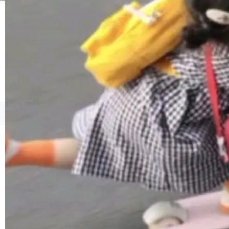
境、兼容场景、一键直出”。 Hy ASR 3.0 previe
w 不要求标准普通话，方言识别覆盖粤语、吴语
等 10 大方言片区和 20 余个二级小片区。在开
源评测集中，Hy ASR 3.0 preview 在多语种的
WER（...
©OSCHINA(OSChina.NET)
京ICP备2025119063号