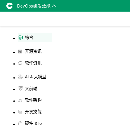
DevOps研发效能
综合
开源资讯
软件资讯
AI & 大模型
大前端
软件架构
开发技能
硬件 & IoT