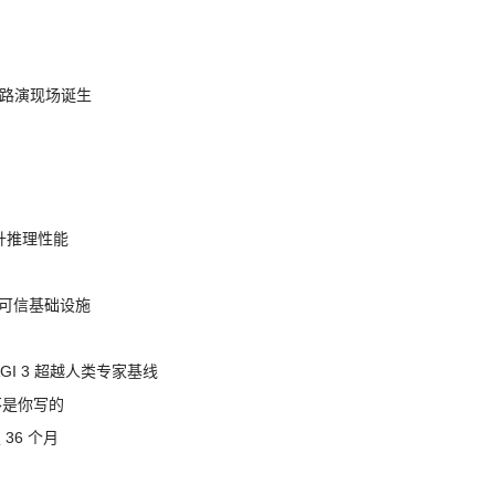
nt 路演现场诞生
提升推理性能
态的可信基础设施
AGI 3 超越人类专家基线
不是你写的
 36 个月