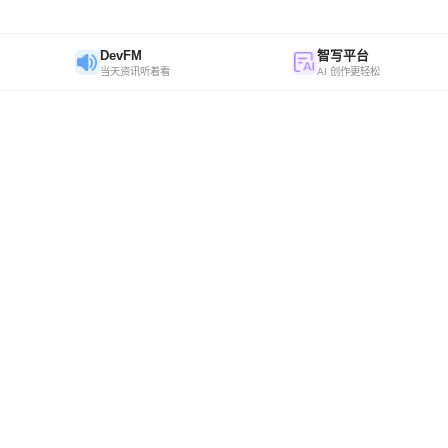
DevFM
智写平台
当天资讯听着看
AI 创作更轻松