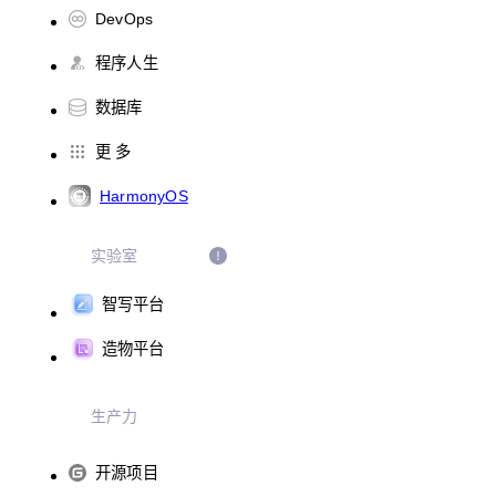
DevOps
程序人生
数据库
更 多
HarmonyOS
实验室
智写平台
造物平台
生产力
开源项目