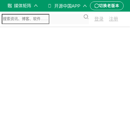
媒体矩阵
开源中国APP
切换老版本
登录
注册