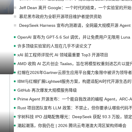
Jeff Dean 离开 Google：一个时代的结束，一个实验室的开始
慕尼黑市政府为全职开源项目维护者提供资助
DeepSeek Harness 宣布内测邀请，全网最大规模开源 Age
OpenAI 宣布为 GPT-5.6 Sol 调优，并让免费用户无限用 Luna
许多顶级实验室的人现在几乎不读论文了
xAI 前工程师评现代 AI 领域最重要 Top3 开源项目
AMD 收购 AI 芯片创企 Taalas，旨在将模型权重刻进芯片以
红帽在2026年Gartner云原生应用平台魔力象限中被评为领导者
IBM与红帽扩展Lightwell服务方案，构建适配AI时代开源生
GitHub 再次爆发大规模服务降级
Prime Agent 开源发布：一个能自我改进的编程 Agent，ARC-
Rust 项目团队宣布 LLM 政策：不禁止，但你要承认哪些代码
宇树科技 IPO 战略配售曝光：DeepSeek 获配 93.3 万股，锁定
潮起潮落，你我仍在 | 2026 腾讯云粤港澳大湾区架构师峰会