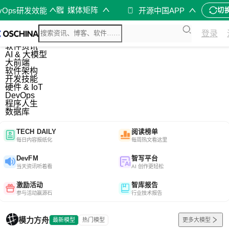
媒体矩阵
evOps研发效能
开源中国APP
切
综合
登录
开源资讯
软件资讯
AI & 大模型
大前端
软件架构
开发技能
硬件 & IoT
DevOps
程序人生
数据库
TECH DAILY
阅读榜单
每日内容报纸化
每周热文看这里
DevFM
智写平台
当天资讯听着看
AI 创作更轻松
激励活动
智库报告
参与活动赢源石
行业技术报告
模力方舟
最新模型
热门模型
更多大模型