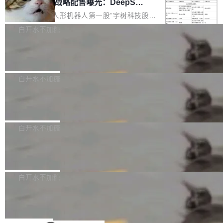
器 Prime Agent 的架构和市面上大多数 coding
宇树科技 IPO 战略配售曝光：DeepSe
但它可能是主流开源项目中关于 AI 辅助贡献最
ek 获配 93.3 万股，锁定 36 个月
agent 有本质区别。大多数 agent harness 的设
细致的一份规则。 政策的核心只有一句话：LLM
8月6日晚间，“人形机器人第一股”宇树科技股份
计是基于早期模型的能力—...
可以用来分析、提炼、审阅、建议，但不能用来
有限公司披露IPO发行价格及战略配售结果，杭
白开水不加糖
创作。 具体来说，LLM 生成的代码可以提交，
州深度求索人工智能基础技术研究有限公司（De
但必须满足五个条件：预先安排、非关键、高质
Docker 29.7.2 发布
epSeek）获配93.3399万股，按150.8元/股发行
量、充分测试、充分审查，并且必须披露。LLM
价格计算，认购金额约1.41亿元，股份锁定期为
Docker 29.7.2 现已发布，具体更新内容如下：
不得生成涉及安全性的关键变更，除非作者本身
36个月。 公告显示，本次宇树科技战略配售对
Bug fixes and enhancements 修复多次传递同
白开水不加糖
就是领域专家。即使如此，政策也"强烈不建
象主要包括长期投资机构、与公司业务具有战略
一环境变量时，docker service create和docker
议"这么做。 对于不披露的情况，审核者可以直
合作关系或长期合作愿景的大型企业、科创板保
Apache Fluss 毕业成为顶级项目
service update会发生 panic 的问题。docker/cl
接关闭 PR，无需解释。 政策作者 Jynn Ne...
荐人跟投子公司，以及公司高级管理人员和核心
i#7145 修复了 Docker Engine 29.7.0 中引入的
今年 7 月，Apache Fluss 的毕业提案在 Apach
员工参与设立的专项资产管理计划。其中，Dee
一个回归问题，该问题导致拉取镜像时会拒绝包
e 孵化器项目管理委员会（IPMC）投票中获得
白开水不加糖
pSeek作为与宇树科技具备战略合作关系的企
含绝对 hardlink 目标的镜像（此类镜像由某些镜
全票通过，随后获 Apache 软件基金会董事会批
业，获配股份数量占本次发行数量的2.31%。 除
像构建工具生成）。moby/moby#53305 修复了
马斯克 AI 百科项目 Grokipedia 被曝数
准。今天，Apache 软件基金会正式宣布 Apach
DeepSeek外，腾讯旗下上海启善投资有限公司
月未更新
Docker Engine 29.7.0 中引入的一个回归问
e Fluss 孵化毕业，成为 Apache 顶级项目（TL
埃隆·马斯克推出的AI百科项目 Grokipedia 被曝
获配9...
题，该问题可能导致在旧版 Linux 内核...
P）！这一里程碑不仅标志着 Fluss 迈入新的发
长期停止内容更新，未能实现其作为“AI版维基百
白开水不加糖
展阶段，也将进一步推动流式存储、实时湖仓与
科”替代品的目标。 据 Lawfare 最新调查，自今
Solon I18n：三种解析器，零样板代码
AI 数据基础加速融合，为实时数据基础设施的发
年4月以来，Grokipedia 页面更新功能基本停
展开启新的篇章。
滞，过去三个月内没有任何条目完成更新，用户
如果你在 Spring Boot 里做过国际化，流程大概