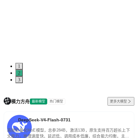
1
2
3
模力方舟
最新模型
热门模型
更多大模型
DeepSeek-V4-Flash-0731
高效轻量化MoE模型，总参284B，激活13B，原生支持百万超长上下
文能力。推理速度快、延迟低、调用成本低廉，综合能力均衡，主打