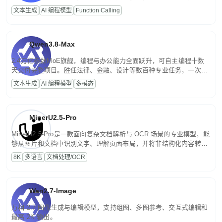
高并发、轻量化任务，适合日常对话、内容创作、基础 RAG、批量
文本生成
AI 编程模型
Function Calling
文案处理等普惠刚需场景。
Qwen3.8-Max
2.4万亿参数MoE旗舰，编程与办公能力全面跃升，可自主编程十数
天交付完整项目。胜任法律、金融、设计等数百种专业任务，一次对
话端到端交付生产级成果。原生视觉理解贯穿规划、执行与验证全流
文本生成
AI 编程模型
多模态
程，支持超长文档与长视频的深度语义解析。长程任务中自主规划与
闭环迭代，持续进化。
MinerU2.5-Pro
MinerU2.5-Pro是一款面向复杂文档解析与 OCR 场景的专业模型，能
够从图片和文档中识别文字、理解页面布局，并将非结构化内容转换
为便于存储、检索和二次处理的结构化结果。
8K
多语言
文档处理/OCR
Wan2.7-Image
万相 2.7 图像生成与编辑模型，支持组图、多图参考、交互式编辑和
最高 2K 输出。