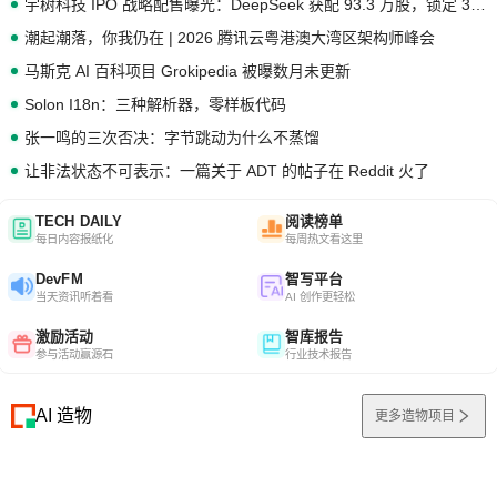
宇树科技 IPO 战略配售曝光：DeepSeek 获配 93.3 万股，锁定 36 个月
潮起潮落，你我仍在 | 2026 腾讯云粤港澳大湾区架构师峰会
马斯克 AI 百科项目 Grokipedia 被曝数月未更新
Solon I18n：三种解析器，零样板代码
张一鸣的三次否决：字节跳动为什么不蒸馏
让非法状态不可表示：一篇关于 ADT 的帖子在 Reddit 火了
TECH DAILY
阅读榜单
每日内容报纸化
每周热文看这里
DevFM
智写平台
当天资讯听着看
AI 创作更轻松
激励活动
智库报告
参与活动赢源石
行业技术报告
AI 造物
更多造物项目