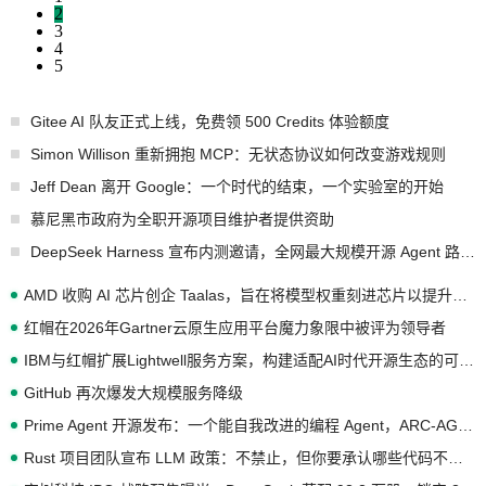
2
3
4
5
Gitee AI 队友正式上线，免费领 500 Credits 体验额度
Simon Willison 重新拥抱 MCP：无状态协议如何改变游戏规则
Jeff Dean 离开 Google：一个时代的结束，一个实验室的开始
慕尼黑市政府为全职开源项目维护者提供资助
DeepSeek Harness 宣布内测邀请，全网最大规模开源 Agent 路演现场诞生
AMD 收购 AI 芯片创企 Taalas，旨在将模型权重刻进芯片以提升推理性能
红帽在2026年Gartner云原生应用平台魔力象限中被评为领导者
IBM与红帽扩展Lightwell服务方案，构建适配AI时代开源生态的可信基础设施
GitHub 再次爆发大规模服务降级
Prime Agent 开源发布：一个能自我改进的编程 Agent，ARC-AGI 3 超越人类专家基线
Rust 项目团队宣布 LLM 政策：不禁止，但你要承认哪些代码不是你写的