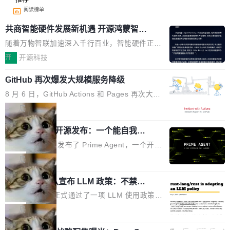
阅读榜单
共商智能硬件发展新机遇 开源鸿蒙智能
硬件开发者日杭州站即将举行
随着万物智联加速深入千行百业，智能硬件正从
单点设备迈向智能化、网联化、协同化发展。作
开
开源科技
为面向全场景、跨终端的分布式操作系统，开源
GitHub 再次爆发大规模服务降级
鸿蒙通过统一技术底座和分布式能力，为不同类
型智能设备的开发、连接与互联提供关键支撑，
8 月 6 日，GitHub Actions 和 Pages 再次大规
也为产业链企业探索产品创新与商业增长打开新
模服务降级，Actions 完全不可用超过 5 小时，
局
的空间。 8月14日，开源鸿蒙智能硬件开发者日
webhook 停发，连自托管 runner 也因调度层故
（OHDD：OpenHarmony Hardware Develope
Prime Agent 开源发布：一个能自我改
障无法工作。Pages、Copilot code review、C
进的编程 Agent，ARC-AGI 3 超越人类
r Day）将在杭州启航。活动面向智能硬件产业
opilot coding agent 全部受影响。从检测到完全
Prime Intellect 发布了 Prime Agent，一个开源
专家基线
链企业和开发者，邀请行业专家与资深技术顾
恢复，大约 12 小时。 这是 2026 年 8 月的第六
的编程 Agent Harness，核心设计围绕两个抽
局
问，围绕开源鸿蒙技术能力、设备适配、芯片适
起事故，其中四起与 AI/Copilot 服务相关。 Git
象：Recursive Language Model（RLM）和 C
配、功耗与稳定性调优、兼容性测评及统一互联
Hub 员工 kdaigle 在 HN 讨论中贴出了一组数
Rust 项目团队宣布 LLM 政策：不禁
ontinual Harness。在 ARC-AGI 3 基准测试
等内容展开系统讲解和实战交流，帮助企业进一
止，但你要承认哪些代码不是你写的
据：2025 年全年 10 亿次 commit。现在，每周
上，Prime Agent + Opus 5 的组合达到了 95.
Rust 语言项目正式通过了一项 LLM 使用政策，
步了解开源鸿蒙在智能...
2.75 亿次，全年预计 140 亿次。GitHub...
5% RHAE Best@1，超过了 ARC 报告的人类专
覆盖 rust-lang/rust 单一仓库的代码贡献。这不
局
家基线 95.4%。 不是又一个 coding agent 包装
是项目级别的官方立场，目前由五个团队采纳，