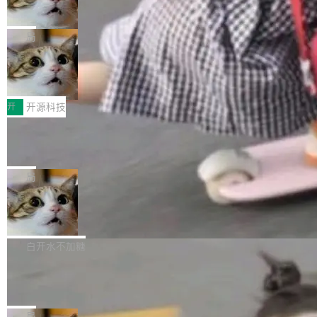
向生产，二是如何让测试团队跟得上AI应用...
布式 Durable Objects
色方案、深色方案——会产生大量无意义的组
r 上把事情说清楚了： 今天我们发布了 Cloudfla
Ryan Dahl 领导的 Deno 团队推出了最新开源项
合。方案缺了、配置冲突了、全 null 了。要知道
re OS，一个带连接器的聊天机器人，跟其他所
目 Celld，一个能在自己机器上运行 Cloudflare
局
哪些组合有效，作者说，你得靠"文档、校验、或
有科技公司做的一样。只不过，实际上它不一
Workers 和 Durable Objects 的守护进程。 设
者部落知识"。 换个写法。Rust 的 enum，两个
样。这是 Sandstorm.io 的重制版，我十年前的
鲁大师7月新机性能/流畅/AI榜：vivo夺
计思路很直接：每个对象是一个独立的 SQLite
变体：Switchable...
性能、流畅双第一，三星Galaxy Z系列
那个创业公司。不同的是，这次它构建在 Cloudf
数据库，按名称寻址，复制到你自己的 S3 兼容
2026年7月的手机市场，由于存储等硬件成本暴
新折叠缺席
lare Workers 上——我花了九年时间搭建的平台
存储库里。节点之间只通过这个存储库协调——
增，手机厂商的日子也不好过啊，新机速度明显
开
开源科技
——并且深度集成了 AI。这基本上是我十年秘密
没有控制平面，没有共识协议。每个对象自带一
放缓，因此硝烟味淡了许多。新机参数规格除开
计划的顶峰。 十年前，Ken...
个小型数据库，应用天然按分片构建，单个数据
Zed 推出 DeltaDB，一个记录 commit
高价的三星折叠（三星Galaxy Z Fold8 Ultra / Z
之间所有操作的版本控制系统
库的竞争和爆炸半径问题在设计层面就被消除
Fold8 / Z Flip8）外，其余要么是中低端机器，
Zed 编辑器团队发布了新项目——DeltaDB，一
了。 闲置的 cell 会休眠到几乎不占资源。当 cel
例如iQOO Z11i、REDMI Note 17、REDMI No
个在 git commit 之间记录每一次编辑操作的版
局
l 迁移或唤醒时，新宿主从 S3 恢复 SQLite 数据
te 17 Pro、OPPO K15，要么是vivo X300 E这
本控制系统。目前处于 Early Access 阶段。 De
库继续执行。存储库是持久化的唯一真相...
SpaceXAI 单季资本开支达 183 亿美元
样的次旗舰。 Galaxy Z Fold8 Ultra / Z Fold8 /
ltaDB 的核心思路直接写在 landing page 最显
Z Flip8三款折叠屏新机均在7月22日发布，且全
眼的位置：「Software is made between com
根据风险投资人Tomer Tunguz 博客（VC 分
部搭载骁龙8 Elite Gen5 for Galaxy，它们本该
mits」——软件是在 commit 之间写出来的。git
析）披露的最新分析与第二季度业绩报告，Spac
白开水不加糖
是7月性...
只记录了你提交的最终状态，但真正的工作过程
eXAI在上个季度的总资本支出飙升至183.7亿美
Meta 发布终端编程 Agent“Muse Cod
——打字、删改、试错、agent 对话——都在 co
元。其中，绝大部分资金被直接用于 AI 领域，
e” 和 Muse Spark 1.2 模型
mmit 之间的空隙里丢失了。 DeltaDB 要做的就
金额高达158.3亿美元，这一单项投入已经逼近
Meta 今天发布了两款 AI 产品：Muse Code，
是把这段空隙补上。 回退到任何一次编辑：Delt
微软同期总资本开支的四成。 与亚马逊、Alpha
一个在终端里运行的编程 agent；Muse Spark
局