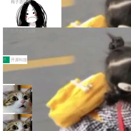
提交的编辑请求也长期处于待处理状态。 Groki
是这样的：配 MessageSource 的 Bean、写 R
梅子酒好吃
pedia 于去年底上线，定位为由人工智能生成内
eloadableResourceBundleMessageSource、
Apache Doris 4.1 全面增强 Iceberg：
容的百科平台，被马斯克视为传统众包百科网站
声明 LocaleResolver、注册 LocaleChangeInt
支持 UPDATE、MERGE INTO 与 Iceb
维基百科的替代方案。Lawfare 调查发现，无论
erceptor…五六步之后才能看到第一行翻译文
Apache Doris 4.1 要补齐的，正是缺失的那一
erg V3
热门页面还是低关注度页面，均未出现近期更
本。 Solon 换了个方式。整个 i18n 模块围绕三
半。在已有查询能力的基础上，Doris 进一步支
白开水不加糖
新，相关问题并非局限于特定领域，而是在不同
个解析器、一个注解、一个工具类展开——没有
持了 UPDATE、DELETE、MERGE INTO 等数
主题和访问量页面中普遍存在。 调查人员最初认
XML、没有拦截器注册、没有样板配置。 资源
Testin XAgent：CIO智能测试落地指南
据修改操作、完整的表结构管理与分区演进，以
为，Grokipedia可能只是限...
文件的约定 把文件放到 resources/i18n/ 下： r
及 rewrite_data_files、expire_snapshots 等日
7月30日，TiD2026质量竞争力大会在北京中关
esources/i18n/messages.properties ...
常维护操作，并完整支持 Iceberg V3 格式。
村国家自主创新示范区会议中心开幕。本届大会
开
开源科技
由中关村智联软件服务业质量创新联盟主办，以
让非法状态不可表示：一篇关于 ADT
“智构可信·质创未来——AI原生时代的质量新范
的帖子在 Reddit 火了
式”为主题，直面AI从实验室走向规模化产业落地
有一种东西，一旦用过就回不去了。Alex Fedos
的核心质量命题。会上，《2026智能研发生产力
eev 管它叫"软件设计的基石"。 他说的东西不新
局
工具选型手册》发布，Testin云测的Testin XAge
鲜——代数数据类型（ADT），尤其是和类型
nt智能测试系统入选AI测试领域代表产品。对CI
Cloudflare 开源内部企业 AI 平台 Clou
（sum type）。但他说清楚了一件事：这不是类
dflare OS
O而言，这提示了一个转变：AI测试正在从效率
型系统的学术体操，是日常编码的思维方式。 文
Cloudflare 发布了一个开源项目 Cloudflare O
工具升级为企业的质量基础设施。 CIO面对的新
章从一个简单的例子切入。一个网站的深色主题
S。如果你只看官方博客，你会觉得这是又一
局
现实 过去两年，CIO们的焦虑清单上多了两项：
设置，如果用布尔值 + 可空字段来表示——bool
个"AI 知识库 + 聊天机器人"——每个大厂都在
一是如何让大模型和智能体应用安全地从PoC走
ean 表示是否可切换，nullable 的默认模式、浅
Deno 团队开源 Celld，可自托管的分
做，没什么新鲜的。 但 Kenton Varda 在 Twitte