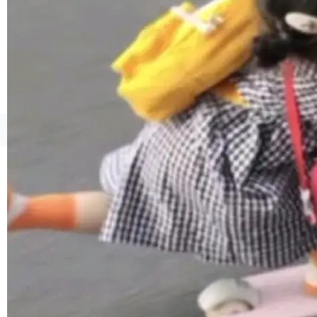
联 加...
经过人工复核，准确度令人满意。这一方法也为
社区爱好者提供了高效跟踪新版本的思路。
©OSCHINA(OSChina.NET)
京ICP备2025119063号