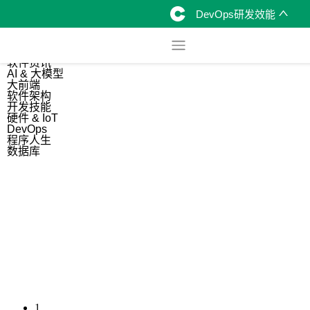
DevOps研发效能
综合
开源资讯
软件资讯
AI & 大模型
大前端
软件架构
开发技能
硬件 & IoT
DevOps
程序人生
数据库
1