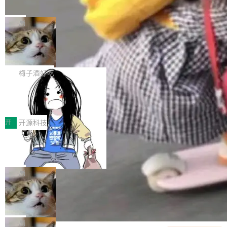
并实...
束，一个实验室的开始
级应用，企业在规模化落地过程中，对安全性、
AI算力网关（AI创新平台）成功入选！ 随着各行
Google 员工编号 20。MapReduce 作者之一。
可控性和代码质量提出了更高要求。 首先是数据
各业的Agent走向规模化建设，算力构成形态逐
Bigtable 作者之一。TensorFlow 的作者之一。
局
安全与合规要求。对于大多数普通研发场景，公
渐丰富，用户关注的重点也在发生变化：不只是
Gemini 的架构师。Google 首席科学家。 Jeff D
有云模型能够满足快速试用和效率提升的需求。
让AI用起来，还要进一步看清混合算力时代下，
🔥 SolonCode v2026.8.4 发布：界面
ean 在 Google 工作了 27 年后，宣布离职。 他
但对于金融、能源、医疗等对数据安全要求较...
字体可调、22 种语言、记忆搜索增强
Token花在哪里、算力是否被充分利用，以及持
不是一个人走。一同离开的还有 Sanjay Ghema
打开终端就能上岗的全中文编码智能体，这一轮
续增长的AI成本该如何优化。 深信服AI算力网关
wat（Google 员工编号 23，Jeff Dean 二十多
把「看得清、用母语、记得住」三件事一次补
梅子酒好吃
正是围绕这些实际问题，从Token治理和成本治
年的编程搭档，MapReduce 和 Bigtable 的共同
齐。 SolonCode 是什么 SolonCode 是杭州无
理两个方面，让用户的每一份算力都看得清、管
让“代码语义理解”深度释放AI Coding
作者）、Quoc Le（Google 大脑核心成员，Se
耳科技研发的企业级终端编码智能体——一位全
得住、用得稳、省得下、更安全！ 一、从现在开
价值潜能：华为云码道（CodeArts）
q2Seq 和 DocAI 的共同发明人）以及 Oriol Vin
中文驱动的数字员工，自主理解需求、规划步
一、代码仓深度理解技术的作用与价值 在软件工
始，Token使用一目...
代码仓技术解析
yals（Gemini 联合负责人，AlphaSta...
骤、编写代码。不挑模型、不挑平台，curl 一行
程实践中，代码仓是企业核心知识资产的主要载
开
开源科技
装完即用。 开源地址：Gitee · GitCode · GitHu
体。企业级代码仓库通常包含数十万乃至数百万
一条“删库”命令跑 17 小时，算法工程
b 安装 支持 Java 8+（8~26）、macOS / Linu
个文件，其规模远超单次模型调用可承载的上下
师删光 89TB 数据只为干私活
x / Windows / Harmony PC。 # macOS / Linu
文窗口。随着项目规模的持续扩张与代码历史的
最高人民检察院8月4日公布了一起案件：北京一
x / Harmony PC curl -fsSL https://solon.noea
不断累积，代码仓中的模块关系、接口契约、业
名90后算法工程师王某，为了给自己接的私活腾
局
r.org/solon...
务逻辑等关键信息往往分散于数十乃至数百个文
服务器空间，删光了公司AI游戏部门的全部核心
件之中，形成高度复杂的知识关联网络。传统的
Cloudflare 分享推理优化实践：KV ca
数据。 王某2024年1月入职东城区某科技公司AI
che 量化 + 权重压缩，吞吐量提升 4
代码检索手段（如关键词匹配、目录遍历）仅能
短剧部门，有互联网大厂背景。在公司内部架构
Kimi 和 GLM 是当前最强的大模型系列之一，但
1%，成本降 30%
在语法层面完成文本定位，难以触及代码的语义
调整期间，部门三次通知全员将数据从A集群迁
它们有一个共同的问题：太吃显存了。月之暗面
局