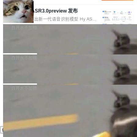
内涵与结构关联，导致开发者使用代码智能体在
移到B集群，王某都回复了"收到"。 他没有迁移
的 Kimi K 系列和智谱的 GLM 都是长上下文、M
理解大规模代码仓时面临显著"代码仓理解"瓶
数据。2024年9月3日下午4点，他使用此前登录
腾讯混元 Hy ASR3.0preview 发布
oE 架构的大模型，好用到让人上瘾，但 GPU 显
颈。 代码仓深度理解服务（以下简称" CodeBas
的账号密码进入A集群，输入了一条被程序员圈
存永远不够用。 Cloudflare 的 Workers AI 团队
腾讯混元正式推出新一代语音识别模型 Hy ASR
e深度理解服务"）是华为云码道（CodeA...
称为"删库跑路"的命令——最高管理员权限、无
一直在跑这些模型的推理。他们在官方博客上发
3.0preview。基于最新一代大语言模型 Hy3 的
白开水不加糖
需确认、强制递归删除。17个小时后，运维人员
了一篇技术文章，详细拆解了三种让大模型在 G
语言理解能力，以及融合了高精度语音识别与深
发现异常并中止进程时，89TB数据已经没了。
PU 上跑得更省、更快的技术手段——KV cache
Pale Moon 34.3.2 发布，苍月浏览器
度语义理解能力，实现了语音识别能力的全面升
删掉的是AI游戏部门的全部开发文件，包括公司
量化、模型权重压缩、以及共享 KV cache 的完
级。 根据介绍，Hy ASR3.0preview 目标在于：
Pale Moon 34.3.2 现已发布，这是一个安全更
自研的多个文生3D和...
整性保护。效果是：吞吐量提升 41%，每 token
让语音识别不再只是听清，而是真正听懂。通过
新和少量网页兼容性修复版本。 Changes/fixe
白开水不加糖
成本降低 30%，精度不变。 FP8 省的不仅是显
先理解你的语境和意图，再把准确的文字直接给
s： 实现了URL.Parse()便捷功能 对浏览器内部
存 KV cache 是推理时最吃显...
到你。从“逐字转写、单点优化”演进为“理解语
PostgreSQL 18/19 新特性深度解读
函数添加了多项边界检查，以避免潜在的越界访
境、兼容场景、一键直出”。 Hy ASR 3.0 previe
问、下溢和溢出。（DiD） 修复了加载和解析内
演讲者分享了一个有趣的实践：面对 PG 18 已
w 不要求标准普通话，方言识别覆盖粤语、吴语
容提供的字体时出现的几个问题 为避免音频加
发布的 Release Notes，他利用 AI 工具（如 Co
白开水不加糖
等 10 大方言片区和 20 余个二级小片区。在开
载、处理和播放过程中可能出现的一系列错误，
pilot）对数千条 commit 日志进行自动分析，先
源评测集中，Hy ASR 3.0 preview 在多语种的
对音频采样频率设定了下限 采样率低于 8kHz
让模型总结出三十余条潜在特性，再逐条要求生
WER（...
（通常被认为是 "telephone"/"walkie-talkie" 音
成详细解释和代码校验，最终筛选出对用户体感
质的最低采样率）的音频格式将被拒绝 修复了 C
最强的若干项。对于尚未正式发版的 PG 19，则
SS 圆角虚线样式中可能存在的问题 如果表单中
通过拉取过去一年内（从 PG 18 Beta1 时间点
的图像元素不在同一个子树中，则它们将不再关
至今）的所有 commit，同样交由 AI 分析提炼。