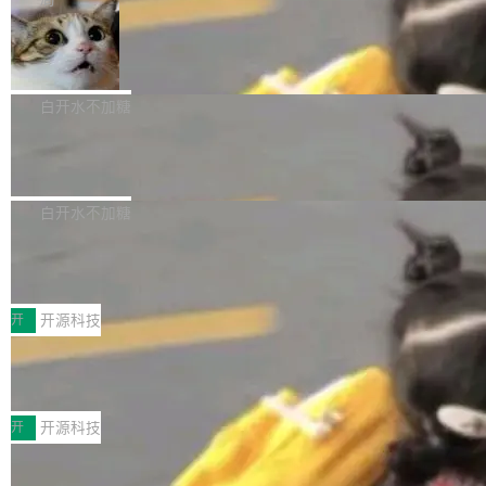
aDB 捕获 commit 之间的每一次操作，...
bet、微软以及 Meta 等传统科技巨头相比，Spa
1.2，驱动这个 agent 的新模型。一句话概括：
ceXAI的资金消耗速度尤为引人瞩目。然而，支
美团开源 LoHoSearch，用知识图谱校
你可以用 curl -fsSL https://dev.meta.ai/install.
准 AI 能力认知
撑庞大支出的资金来源却呈现出截然不同的面
sh | bash 安装一个能在大项目里自动规划、写
机器出题的前提，是让机器拥有全局视野。整个
貌。数据显示，微软和 Meta 主要依托充沛的经
代码、验证结果的 AI 终端工具。 据介绍，Muse
构建流程可以分为四个环节：建图 → 控制难度
白开水不加糖
营现金流来覆盖资本开支，其资本支出覆盖率分
Code 是 Meta 的编程 agent 产品。它和市场上
→ 质量把关 → 数据概览。
别达到155% 和106%;而SpaceXAI的经营现金
已有的终端编程 agent 在设计理念上有几个明显
腾讯开源 UCL-MPComm 通信库
流仅能覆盖资本开支的12...
的差异点。 异步后台 agent：Muse Code 有一
腾讯网平团队宣布开源了 UCL-MPComm 通信
个主 agent 循环，外加一组后台 agent。这些后
库，并将作为transport接入Mooncake TENT。
白开水不加糖
台 agent...
该通信库针对AI Memory池化场景的数据传输需
CoStrict入选工信部2025人工智能应用
求进行了深度优化，能够实现数据中心内大规模
典型案例
计算节点间多种内存类型的高性能通信。 UCL-
近日，工信部科技司公示《2025人工智能应用典
MPComm将作为一种传输引擎接入Mooncake T
型案例入选名单》，深信服“面向企业研发场景的
开
开源科技
ENT，实现零拷贝传输性能提升30%、非零拷贝
开源 AI 编程平台 CoStrict 应用”凭借卓越的技术
传输性能最高提升5倍。UCL-MPComm底层基
深信服AI算力网关入选工信部人工智能
创新与落地成效成功入选。 全链路私有化部署，
应用典型案例！
于自研UCL-Engine通信引擎，后续腾讯网平将
助力企业AI研发安全落地 当前，越来越多企业已
前不久，工业和信息化部正式发布《2025年人工
持续开源更多基于UCL-Engine的高性能通信组
经开始引入 AI Coding 工具，通过调用公有云模
智能应用典型案例名单》，集中展示人工智能在
开
开源科技
件。 腾讯网平团队在UCL-MPComm中实现了一
型或企业内部部署模型提升研发效率。但随着 AI
各领域的应用成果，覆盖技术底座、行业赋能、
个独立于业务线程的全局通信引擎（Engine），
Coding 从个人辅助工具逐步走向团队级、组织
Jeff Dean 离开 Google：一个时代的结
产品应用、支撑保障、专题等五大方向。深信服