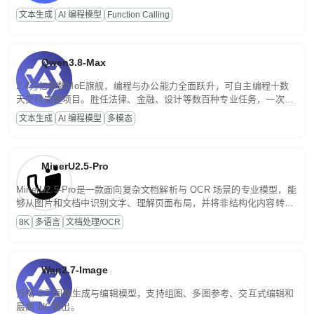
高并发、轻量化任务，适合日常对话、内容创作、基础 RAG、批量
文本生成
AI 编程模型
Function Calling
文案处理等普惠刚需场景。
Qwen3.8-Max
2.4万亿参数MoE旗舰，编程与办公能力全面跃升，可自主编程十数
天交付完整项目。胜任法律、金融、设计等数百种专业任务，一次对
话端到端交付生产级成果。原生视觉理解贯穿规划、执行与验证全流
文本生成
AI 编程模型
多模态
程，支持超长文档与长视频的深度语义解析。长程任务中自主规划与
闭环迭代，持续进化。
MinerU2.5-Pro
MinerU2.5-Pro是一款面向复杂文档解析与 OCR 场景的专业模型，能
够从图片和文档中识别文字、理解页面布局，并将非结构化内容转换
为便于存储、检索和二次处理的结构化结果。
8K
多语言
文档处理/OCR
Wan2.7-Image
万相 2.7 图像生成与编辑模型，支持组图、多图参考、交互式编辑和
最高 2K 输出。