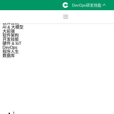
DevOps研发效能
综合
开源资讯
软件资讯
AI & 大模型
大前端
软件架构
开发技能
硬件 & IoT
DevOps
程序人生
数据库
1