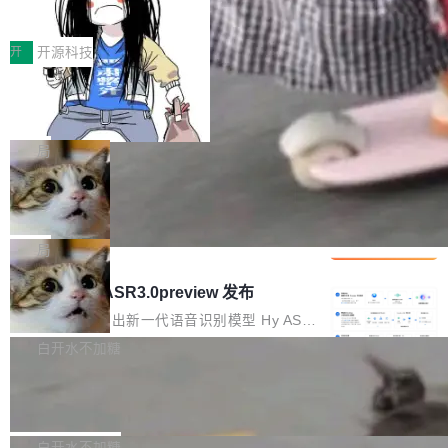
得住、用得稳、省得下、更安全！ 一、从现在开
价值潜能：华为云码道（CodeArts）
q2Seq 和 DocAI 的共同发明人）以及 Oriol Vin
中文驱动的数字员工，自主理解需求、规划步
一、代码仓深度理解技术的作用与价值 在软件工
始，Token使用一目...
代码仓技术解析
yals（Gemini 联合负责人，AlphaSta...
骤、编写代码。不挑模型、不挑平台，curl 一行
程实践中，代码仓是企业核心知识资产的主要载
开
开源科技
装完即用。 开源地址：Gitee · GitCode · GitHu
体。企业级代码仓库通常包含数十万乃至数百万
b 安装 支持 Java 8+（8~26）、macOS / Linu
一条“删库”命令跑 17 小时，算法工程
个文件，其规模远超单次模型调用可承载的上下
师删光 89TB 数据只为干私活
x / Windows / Harmony PC。 # macOS / Linu
文窗口。随着项目规模的持续扩张与代码历史的
最高人民检察院8月4日公布了一起案件：北京一
x / Harmony PC curl -fsSL https://solon.noea
不断累积，代码仓中的模块关系、接口契约、业
名90后算法工程师王某，为了给自己接的私活腾
局
r.org/solon...
务逻辑等关键信息往往分散于数十乃至数百个文
服务器空间，删光了公司AI游戏部门的全部核心
件之中，形成高度复杂的知识关联网络。传统的
Cloudflare 分享推理优化实践：KV ca
数据。 王某2024年1月入职东城区某科技公司AI
che 量化 + 权重压缩，吞吐量提升 4
代码检索手段（如关键词匹配、目录遍历）仅能
短剧部门，有互联网大厂背景。在公司内部架构
Kimi 和 GLM 是当前最强的大模型系列之一，但
1%，成本降 30%
在语法层面完成文本定位，难以触及代码的语义
调整期间，部门三次通知全员将数据从A集群迁
它们有一个共同的问题：太吃显存了。月之暗面
局
内涵与结构关联，导致开发者使用代码智能体在
移到B集群，王某都回复了"收到"。 他没有迁移
的 Kimi K 系列和智谱的 GLM 都是长上下文、M
理解大规模代码仓时面临显著"代码仓理解"瓶
腾讯混元 Hy ASR3.0preview 发布
数据。2024年9月3日下午4点，他使用此前登录
oE 架构的大模型，好用到让人上瘾，但 GPU 显
颈。 代码仓深度理解服务（以下简称" CodeBas
的账号密码进入A集群，输入了一条被程序员圈
存永远不够用。 Cloudflare 的 Workers AI 团队
腾讯混元正式推出新一代语音识别模型 Hy ASR
e深度理解服务"）是华为云码道（CodeA...
称为"删库跑路"的命令——最高管理员权限、无
一直在跑这些模型的推理。他们在官方博客上发
3.0preview。基于最新一代大语言模型 Hy3 的
白开水不加糖
需确认、强制递归删除。17个小时后，运维人员
了一篇技术文章，详细拆解了三种让大模型在 G
语言理解能力，以及融合了高精度语音识别与深
发现异常并中止进程时，89TB数据已经没了。
Pale Moon 34.3.2 发布，苍月浏览器
PU 上跑得更省、更快的技术手段——KV cache
度语义理解能力，实现了语音识别能力的全面升
删掉的是AI游戏部门的全部开发文件，包括公司
量化、模型权重压缩、以及共享 KV cache 的完
级。 根据介绍，Hy ASR3.0preview 目标在于：
Pale Moon 34.3.2 现已发布，这是一个安全更
自研的多个文生3D和...
整性保护。效果是：吞吐量提升 41%，每 token
让语音识别不再只是听清，而是真正听懂。通过
新和少量网页兼容性修复版本。 Changes/fixe
白开水不加糖