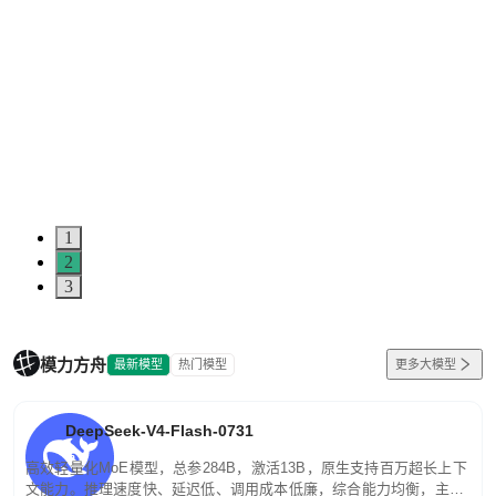
1
2
3
模力方舟
最新模型
热门模型
更多大模型
DeepSeek-V4-Flash-0731
高效轻量化MoE模型，总参284B，激活13B，原生支持百万超长上下
文能力。推理速度快、延迟低、调用成本低廉，综合能力均衡，主打