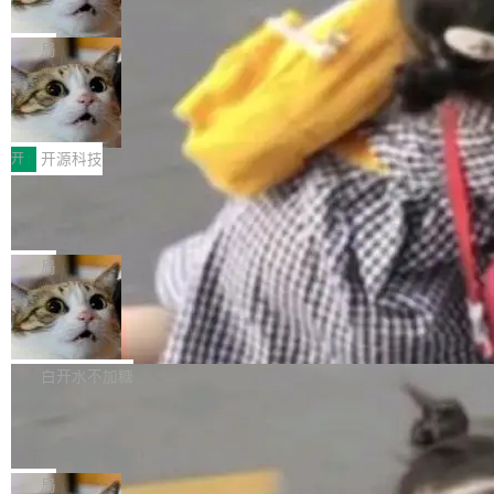
诉讼，称“Apple is getting this wron
（<a href="https://bugzilla.mozilla.org/show_
orkers 跑了十年 Isolate。用 CEO Matthew Pri
上个月，苹果一纸诉状把 OpenAI 告上法庭，指
g”
bug.cgi?id=204...
nce 的话说：「我们一生都在用 Isolate 运行代
控其挖角苹果前员工并窃取商业秘密。苹果的诉
局
码，而 AI Agent 不需要容器，它们需要的是 Iso
状把 OpenAI 描述成一个系统性地从前东家挖
late。」 容器为什么不合适 容器的问题在于启动
HUAWEI MatePad Edge上架WorkBu
人、套取机密信息的对手。 OpenAI 没发律师
ddy鸿蒙PC版，说话就能干活的AI办公
和销毁都太重了。一个 Agent 要执行的任务可能
函，也没选择庭外沉默。它在官网贴了一篇博
全能AI工作台WorkBuddy鸿蒙PC版上架HUAWE
搭子
只需要几毫秒的 CPU 时间，但容器从冷启动到
文，标题只有六个字：Apple is getting this wro
I MatePad Edge应用市场，直接下载即可使
开
开源科技
就绪要花数秒。如果未来有十...
ng。 然后，它把邮件往来和 iMessage 聊天记
用，与鸿蒙电脑上的体验一致。值得一提的是，
FFmpeg 9.0 发布：代号“Lei”，以此纪
录全贴了出来。 他发错人了 苹果外部律师 Gabr
这是目前市面上唯一支持平板接入WorkBuddy P
念中国开发者雷霄骅
iel Gross 来自 Weil 律所，2 月 23 日下午 5:53
C版的产品，搭载“人机双写”重磅功能——你写
全球知名开源多媒体框架 FFmpeg 今天正式发
给 OpenAI 总法律顾问 Che Chang 发了封邮
你的，AI写AI的，同屏协作互不干扰。一句话让
布了 9.0 版本。这个版本除了带来新一代音视频
局
件，附了一封长信，要求 OpenAI 配合调查前苹
AI帮你干活，现在开启全新体验！ 温馨提示：
处理能力和硬件加速支持之外，还有一个特殊之
果员工带走机密信...
亚马逊成本失控：AI 写代码烧掉 1215
体验WorkBuddy鸿蒙PC版前，请将 HUAWEI M
处：FFmpeg 9.0 的代号是“Lei”。 这个名字，
万元，超预算 860%
atePad Edge 升级至 HarmonyOS 6.1.0.135S
来自中国开发者雷霄骅（Lei Xiaohua）。 对于
外媒近日曝光了亚马逊的多份内部报告显示，AI
P9 patch03及以上版本。 *升级路径：设置 > 搜
很多中国音视频开发者而言，这个名字并不陌
导致公司在多个项目上超支。《金融时报》报道
白开水不加糖
索“软件更新” > 检查更新，即可搜索新版本，下
生。十年前，他通过大量中文技术文章、源码分
称，仅一个项目的成本超支就高达 180 万美元
载安装完成升级即可。 没有...
析和开源示例，让一代开发者第一次真正理解 F
Hugging Face CEO 发声：中国正在开
（约合人民币 1215 万元）。 具体来说，一名工
源模型上碾压我们
Fmpeg，也成为很多人进入音视频开发领域的
程师借助 Anthropic 旗下 Claude Sonnet 模型
"他们正在开源模型上碾压我们。" Hugging Fac
“启蒙老师”。 而今年，恰好是雷霄骅离世十周
编写程序，目标是完成电商平台作者信息与商品
e CEO Clément Delangue 在 CNBC 的采访里
局