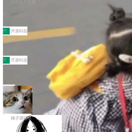
库，并将作为transport接入Mooncake TENT。
白开水不加糖
台 agent...
该通信库针对AI Memory池化场景的数据传输需
CoStrict入选工信部2025人工智能应用
求进行了深度优化，能够实现数据中心内大规模
典型案例
计算节点间多种内存类型的高性能通信。 UCL-
近日，工信部科技司公示《2025人工智能应用典
MPComm将作为一种传输引擎接入Mooncake T
型案例入选名单》，深信服“面向企业研发场景的
开
开源科技
ENT，实现零拷贝传输性能提升30%、非零拷贝
开源 AI 编程平台 CoStrict 应用”凭借卓越的技术
传输性能最高提升5倍。UCL-MPComm底层基
深信服AI算力网关入选工信部人工智能
创新与落地成效成功入选。 全链路私有化部署，
应用典型案例！
于自研UCL-Engine通信引擎，后续腾讯网平将
助力企业AI研发安全落地 当前，越来越多企业已
前不久，工业和信息化部正式发布《2025年人工
持续开源更多基于UCL-Engine的高性能通信组
经开始引入 AI Coding 工具，通过调用公有云模
智能应用典型案例名单》，集中展示人工智能在
开
开源科技
件。 腾讯网平团队在UCL-MPComm中实现了一
型或企业内部部署模型提升研发效率。但随着 AI
各领域的应用成果，覆盖技术底座、行业赋能、
个独立于业务线程的全局通信引擎（Engine），
Coding 从个人辅助工具逐步走向团队级、组织
Jeff Dean 离开 Google：一个时代的结
产品应用、支撑保障、专题等五大方向。深信服
并实...
束，一个实验室的开始
级应用，企业在规模化落地过程中，对安全性、
AI算力网关（AI创新平台）成功入选！ 随着各行
Google 员工编号 20。MapReduce 作者之一。
可控性和代码质量提出了更高要求。 首先是数据
各业的Agent走向规模化建设，算力构成形态逐
Bigtable 作者之一。TensorFlow 的作者之一。
局
安全与合规要求。对于大多数普通研发场景，公
渐丰富，用户关注的重点也在发生变化：不只是
Gemini 的架构师。Google 首席科学家。 Jeff D
有云模型能够满足快速试用和效率提升的需求。
让AI用起来，还要进一步看清混合算力时代下，
🔥 SolonCode v2026.8.4 发布：界面
ean 在 Google 工作了 27 年后，宣布离职。 他
但对于金融、能源、医疗等对数据安全要求较...
字体可调、22 种语言、记忆搜索增强
Token花在哪里、算力是否被充分利用，以及持
不是一个人走。一同离开的还有 Sanjay Ghema
打开终端就能上岗的全中文编码智能体，这一轮
续增长的AI成本该如何优化。 深信服AI算力网关
wat（Google 员工编号 23，Jeff Dean 二十多
把「看得清、用母语、记得住」三件事一次补
梅子酒好吃
正是围绕这些实际问题，从Token治理和成本治
年的编程搭档，MapReduce 和 Bigtable 的共同
齐。 SolonCode 是什么 SolonCode 是杭州无
理两个方面，让用户的每一份算力都看得清、管
作者）、Quoc Le（Google 大脑核心成员，Se
让“代码语义理解”深度释放AI Coding
耳科技研发的企业级终端编码智能体——一位全