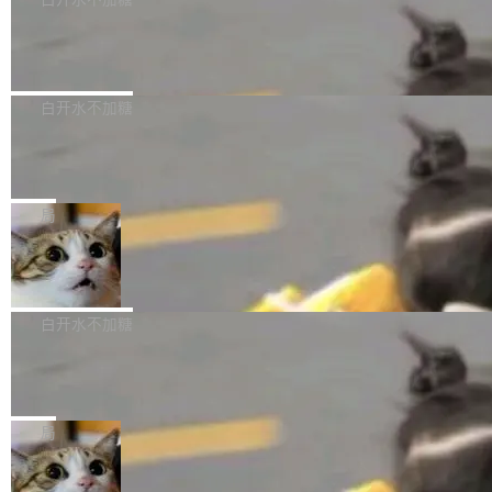
成本降低 30%，精度不变。 FP8 省的不仅是显
先理解你的语境和意图，再把准确的文字直接给
s： 实现了URL.Parse()便捷功能 对浏览器内部
存 KV cache 是推理时最吃显...
到你。从“逐字转写、单点优化”演进为“理解语
PostgreSQL 18/19 新特性深度解读
函数添加了多项边界检查，以避免潜在的越界访
境、兼容场景、一键直出”。 Hy ASR 3.0 previe
问、下溢和溢出。（DiD） 修复了加载和解析内
演讲者分享了一个有趣的实践：面对 PG 18 已
w 不要求标准普通话，方言识别覆盖粤语、吴语
容提供的字体时出现的几个问题 为避免音频加
发布的 Release Notes，他利用 AI 工具（如 Co
白开水不加糖
等 10 大方言片区和 20 余个二级小片区。在开
载、处理和播放过程中可能出现的一系列错误，
pilot）对数千条 commit 日志进行自动分析，先
源评测集中，Hy ASR 3.0 preview 在多语种的
对音频采样频率设定了下限 采样率低于 8kHz
慕尼黑市政府为全职开源项目维护者提
让模型总结出三十余条潜在特性，再逐条要求生
WER（...
供资助
（通常被认为是 "telephone"/"walkie-talkie" 音
成详细解释和代码校验，最终筛选出对用户体感
"在过去大约 10 年的大部分时间里，libexpat 的
质的最低采样率）的音频格式将被拒绝 修复了 C
最强的若干项。对于尚未正式发版的 PG 19，则
维护工作一直与我的日常工作、家务、社交生活
局
SS 圆角虚线样式中可能存在的问题 如果表单中
通过拉取过去一年内（从 PG 18 Beta1 时间点
和休闲娱乐竞争时间。" 这是 libexpat 维护者 S
的图像元素不在同一个子树中，则它们将不再关
至今）的所有 commit，同样交由 AI 分析提炼。
Firefox 153.0.3 发布
ebastian Pipping 写在博客里的话。8 月 4 日，
联 加...
经过人工复核，准确度令人满意。这一方法也为
他宣布了一个新消息：从 2026 年 8 月 1 日起，
Firefox 153.0.3 现已发布，具体更新内容如
社区爱好者提供了高效跟踪新版本的思路。
他可以全职维护 libexpat 了，最长 6 个月。发
下： New Smart Window 包含多项增强功能：
白开水不加糖
工资的是慕尼黑市政府。 libexpat 是一个 C99
<ul> <li>现在建议列表会显示更多结果，方便用
编写的流式 XML 解析器，MIT 许可证。和 libx
Cloudflare Computer 开源：你的 Age
户查找历史记录和切换到已打开的标签页。（<a
nt 需要一台电脑，而不是一个容器
ml2 一样，它是世界上使用最广泛的 XML 解析
href="https://bugzilla.mozilla.org/show_bug.c
Cloudflare 开源了名为 @cloudflare/computer
库之一。你的操作系统、浏览器、无数的基础设
gi?id=2019042">Bug&nbsp;2019042</a>）</l
的 npm 包。项目的核心论点是：容器不适合 Ag
局
施软件，很可能都在用它。而过去十年，维护它
i> <li>现在，助手可以直接使用 Exa 的网络搜索
ent 计算。真正适合的，是 Isolate。 Cloudflare
的人一直在用业余...
结果回答问题，而无需将问题转交给搜索引擎。
OpenAI 公开邮件和聊天记录回应苹果
工程师在这件事上没什么可谦虚的——他们用 W