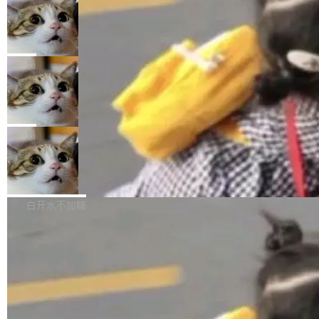
年。FFmpeg 社区最终选择用一个大版本的名
列表的数据匹配 —— 一项常规的数据处理任
没有拐弯抹角。他说中国正在赢得 AI 竞赛，而
字，留下了这份纪念。 雷霄骅曾是中国传媒大学
务，最终却产生了 180 万美元的账单，实际支出
当 AI agent 把源码变成了最好的扩展系
且按目前的速度，中国 AI 工具预计在今年底或
数字电视技术方向的博士生，长期从事视频、音
统，开发者工具必须开源
超出原定预算 860%。 更令人意外的是，该项目
2027 年就能追上美国前沿实验室的水平。 Dela
五年前，David Crawshaw 问过很多软件工程师
频技...
最终并未成功落地，而高额算力消耗持续运行长
ngue 把原因归结为一件事：开放协作。中国的
一个问题：你写过什么给自己用的程序？答案几
局
达 5 个月，公司直到财务对账时才察觉异常。这
AI 开发者在一个共享和协作的生态里加速迭代，
乎都是没有。工程师们整天用别人写的程序写程
意味着一个无人看管的 AI 程序，在近半年时间
而美国模型厂商在"闭门造车"。他的原话是 "buil
DeepSeek Harness 宣布内测邀请，全
序给别人用。偶尔有人自己写个博客系统、智能
里日夜不停地"烧钱"。 复盘显示，...
网最大规模开源 Agent 路演现场诞生
ding in silos"——各自为战，互不通气。 这个判
家居控制、家庭实验室，都算稀奇事。 Crawsh
一条内测招募帖，发出去的时候大概没人想到它
断从他嘴里说出来分量不同。Hugging Face 是
aw 是 Shelley 的作者，一个开源 AI coding age
会变成一场开源 Agent 生态的路演。 8月1日，
局
全球最大的开源 AI 平台，上面跑着上百万个模
nt。他最近在博客上写了一篇文章，核心论点很
DeepSeek Harness 团队负责人崔添翼（tiany
型。谁在开源赛道上领先，...
简单：开发者工具必须开源。 理由不是传统的自
商汤 SenseNova U1.5-Lite-Preview
i）在 X 上发帖： 「如果你是 Agent Harness 相
开源
由软件情怀，而是一个跟 AI agent 直接相关的
关开源项目的开发者，希望参加 DeepSeek Har
商汤科技宣布面向社区开源轻量级统一多模态模
技术判断。 两行 prompt 就能个性化任何软件 C
ness 的内测，可以回复或私信联系我。请附上
型的预览版本 SenseNova U1.5-Lite-Preview。
白开水不加糖
rawshaw 给出了两个 prompt。 第一个： "下载
GitHub id 以及开源代表作。」 DeepSeek 曾在
公告称，SenseNova U1.5-Lite-Preview并非简
某个软件的源码，在本地构建。修改 agent ...
官方招聘信息中写过一条简洁有力的公式：Mod
单的模型规模升级，而是基于 SenseNova U1
el + Harness = Agent。模型负责理解和推理，
的一次系统性迭代，不仅在同一架构中贯通视觉
Harness 负责把能力落到真实环境中——调用工
理解、推理、生成与编辑，还仅以 8B-MoT 的轻
具、读写文件、管理上下文、处理错误、完成闭
量大小，将能力推进到4K、更精细的真实质感、
环。崔添翼招人的标...
更复杂的视觉控制和可持续迭代编辑。 相比 U