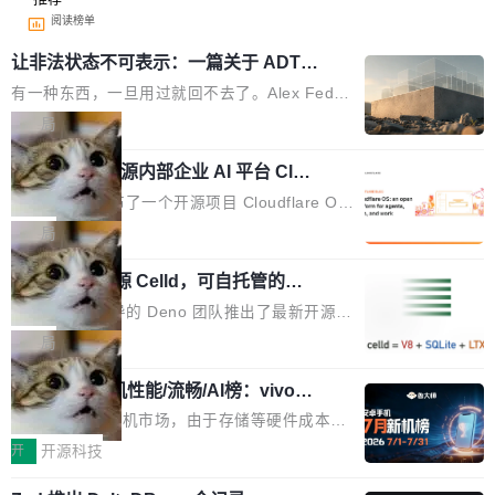
阅读榜单
让非法状态不可表示：一篇关于 ADT
的帖子在 Reddit 火了
有一种东西，一旦用过就回不去了。Alex Fedos
eev 管它叫"软件设计的基石"。 他说的东西不新
局
鲜——代数数据类型（ADT），尤其是和类型
Cloudflare 开源内部企业 AI 平台 Clou
（sum type）。但他说清楚了一件事：这不是类
dflare OS
型系统的学术体操，是日常编码的思维方式。 文
Cloudflare 发布了一个开源项目 Cloudflare O
章从一个简单的例子切入。一个网站的深色主题
S。如果你只看官方博客，你会觉得这是又一
局
设置，如果用布尔值 + 可空字段来表示——bool
个"AI 知识库 + 聊天机器人"——每个大厂都在
ean 表示是否可切换，nullable 的默认模式、浅
Deno 团队开源 Celld，可自托管的分
做，没什么新鲜的。 但 Kenton Varda 在 Twitte
布式 Durable Objects
色方案、深色方案——会产生大量无意义的组
r 上把事情说清楚了： 今天我们发布了 Cloudfla
Ryan Dahl 领导的 Deno 团队推出了最新开源项
合。方案缺了、配置冲突了、全 null 了。要知道
re OS，一个带连接器的聊天机器人，跟其他所
目 Celld，一个能在自己机器上运行 Cloudflare
局
哪些组合有效，作者说，你得靠"文档、校验、或
有科技公司做的一样。只不过，实际上它不一
Workers 和 Durable Objects 的守护进程。 设
者部落知识"。 换个写法。Rust 的 enum，两个
样。这是 Sandstorm.io 的重制版，我十年前的
鲁大师7月新机性能/流畅/AI榜：vivo夺
计思路很直接：每个对象是一个独立的 SQLite
变体：Switchable...
性能、流畅双第一，三星Galaxy Z系列
那个创业公司。不同的是，这次它构建在 Cloudf
数据库，按名称寻址，复制到你自己的 S3 兼容
2026年7月的手机市场，由于存储等硬件成本暴
新折叠缺席
lare Workers 上——我花了九年时间搭建的平台
存储库里。节点之间只通过这个存储库协调——
增，手机厂商的日子也不好过啊，新机速度明显
开
开源科技
——并且深度集成了 AI。这基本上是我十年秘密
没有控制平面，没有共识协议。每个对象自带一
放缓，因此硝烟味淡了许多。新机参数规格除开
计划的顶峰。 十年前，Ken...