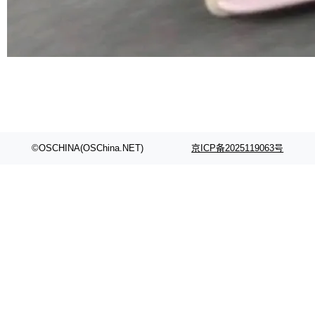
©OSCHINA(OSChina.NET)
京ICP备2025119063号