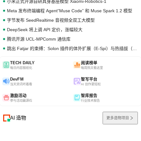
小米正式开源自研具身基座模型 Xiaomi-Robotics-1
Meta 发布终端编程 Agent“Muse Code” 和 Muse Spark 1.2 模型
字节发布 SeedRealtime 音视频全双工大模型
DeepSeek 将上调 API 定价，涨幅较大
腾讯开源 UCL-MPComm 通信库
跳出 Fatjar 的束缚：Solon 插件的体外扩展（E-Spi）与热插拔（H-Spi）
TECH DAILY
阅读榜单
每日内容报纸化
每周热文看这里
DevFM
智写平台
当天资讯听着看
AI 创作更轻松
激励活动
智库报告
参与活动赢源石
行业技术报告
AI 造物
更多造物项目