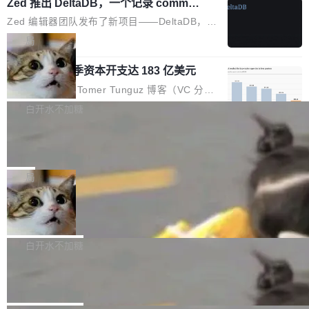
个小型数据库，应用天然按分片构建，单个数据
Zed 推出 DeltaDB，一个记录 commit
高价的三星折叠（三星Galaxy Z Fold8 Ultra / Z
之间所有操作的版本控制系统
库的竞争和爆炸半径问题在设计层面就被消除
Fold8 / Z Flip8）外，其余要么是中低端机器，
Zed 编辑器团队发布了新项目——DeltaDB，一
了。 闲置的 cell 会休眠到几乎不占资源。当 cel
例如iQOO Z11i、REDMI Note 17、REDMI No
个在 git commit 之间记录每一次编辑操作的版
局
l 迁移或唤醒时，新宿主从 S3 恢复 SQLite 数据
te 17 Pro、OPPO K15，要么是vivo X300 E这
本控制系统。目前处于 Early Access 阶段。 De
库继续执行。存储库是持久化的唯一真相...
样的次旗舰。 Galaxy Z Fold8 Ultra / Z Fold8 /
SpaceXAI 单季资本开支达 183 亿美元
ltaDB 的核心思路直接写在 landing page 最显
Z Flip8三款折叠屏新机均在7月22日发布，且全
眼的位置：「Software is made between com
根据风险投资人Tomer Tunguz 博客（VC 分
部搭载骁龙8 Elite Gen5 for Galaxy，它们本该
mits」——软件是在 commit 之间写出来的。git
析）披露的最新分析与第二季度业绩报告，Spac
白开水不加糖
是7月性...
只记录了你提交的最终状态，但真正的工作过程
eXAI在上个季度的总资本支出飙升至183.7亿美
——打字、删改、试错、agent 对话——都在 co
Meta 发布终端编程 Agent“Muse Cod
元。其中，绝大部分资金被直接用于 AI 领域，
e” 和 Muse Spark 1.2 模型
mmit 之间的空隙里丢失了。 DeltaDB 要做的就
金额高达158.3亿美元，这一单项投入已经逼近
Meta 今天发布了两款 AI 产品：Muse Code，
是把这段空隙补上。 回退到任何一次编辑：Delt
微软同期总资本开支的四成。 与亚马逊、Alpha
一个在终端里运行的编程 agent；Muse Spark
局
aDB 捕获 commit 之间的每一次操作，...
bet、微软以及 Meta 等传统科技巨头相比，Spa
1.2，驱动这个 agent 的新模型。一句话概括：
ceXAI的资金消耗速度尤为引人瞩目。然而，支
美团开源 LoHoSearch，用知识图谱校
你可以用 curl -fsSL https://dev.meta.ai/install.
准 AI 能力认知
撑庞大支出的资金来源却呈现出截然不同的面
sh | bash 安装一个能在大项目里自动规划、写
机器出题的前提，是让机器拥有全局视野。整个
貌。数据显示，微软和 Meta 主要依托充沛的经
代码、验证结果的 AI 终端工具。 据介绍，Muse
构建流程可以分为四个环节：建图 → 控制难度
白开水不加糖
营现金流来覆盖资本开支，其资本支出覆盖率分
Code 是 Meta 的编程 agent 产品。它和市场上
→ 质量把关 → 数据概览。
别达到155% 和106%;而SpaceXAI的经营现金
腾讯开源 UCL-MPComm 通信库
已有的终端编程 agent 在设计理念上有几个明显
流仅能覆盖资本开支的12...
的差异点。 异步后台 agent：Muse Code 有一
腾讯网平团队宣布开源了 UCL-MPComm 通信
个主 agent 循环，外加一组后台 agent。这些后