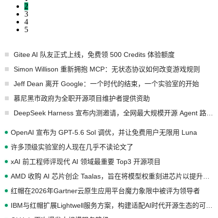
2
3
4
5
Gitee AI 队友正式上线，免费领 500 Credits 体验额度
Simon Willison 重新拥抱 MCP：无状态协议如何改变游戏规则
Jeff Dean 离开 Google：一个时代的结束，一个实验室的开始
慕尼黑市政府为全职开源项目维护者提供资助
DeepSeek Harness 宣布内测邀请，全网最大规模开源 Agent 路演现场诞生
OpenAI 宣布为 GPT-5.6 Sol 调优，并让免费用户无限用 Luna
许多顶级实验室的人现在几乎不读论文了
xAI 前工程师评现代 AI 领域最重要 Top3 开源项目
AMD 收购 AI 芯片创企 Taalas，旨在将模型权重刻进芯片以提升推理性能
红帽在2026年Gartner云原生应用平台魔力象限中被评为领导者
IBM与红帽扩展Lightwell服务方案，构建适配AI时代开源生态的可信基础设施