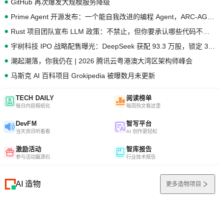
GitHub 再次爆发大规模服务降级
Prime Agent 开源发布：一个能自我改进的编程 Agent，ARC-AGI 3 超越人类专家基线
Rust 项目团队宣布 LLM 政策：不禁止，但你要承认哪些代码不是你写的
宇树科技 IPO 战略配售曝光：DeepSeek 获配 93.3 万股，锁定 36 个月
潮起潮落，你我仍在 | 2026 腾讯云粤港澳大湾区架构师峰会
马斯克 AI 百科项目 Grokipedia 被曝数月未更新
TECH DAILY
阅读榜单
每日内容报纸化
每周热文看这里
DevFM
智写平台
当天资讯听着看
AI 创作更轻松
激励活动
智库报告
参与活动赢源石
行业技术报告
AI 造物
更多造物项目