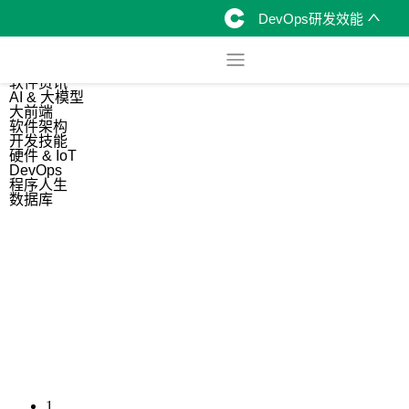
DevOps研发效能
综合
开源资讯
软件资讯
AI & 大模型
大前端
软件架构
开发技能
硬件 & IoT
DevOps
程序人生
数据库
1