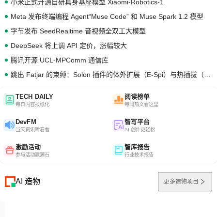
小米正式开源自研具身基座模型 Xiaomi-Robotics-1
Meta 发布终端编程 Agent“Muse Code” 和 Muse Spark 1.2 模型
字节发布 SeedRealtime 音视频全双工大模型
DeepSeek 将上调 API 定价，涨幅较大
腾讯开源 UCL-MPComm 通信库
跳出 Fatjar 的束缚：Solon 插件的体外扩展（E-Spi）与热插拔（H-Spi）
TECH DAILY
阅读榜单
每日内容报纸化
每周热文看这里
DevFM
智写平台
当天资讯听着看
AI 创作更轻松
激励活动
智库报告
参与活动赢源石
行业技术报告
AI 造物
更多造物项目