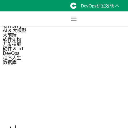
DevOps研发效能
综合
开源资讯
软件资讯
AI & 大模型
大前端
软件架构
开发技能
硬件 & IoT
DevOps
程序人生
数据库
1