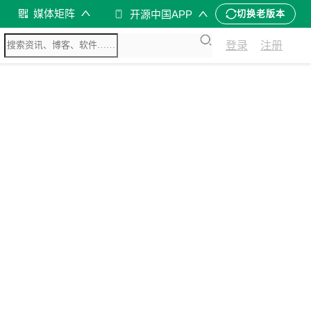
媒体矩阵
开源中国APP
切换老版本
登录
注册