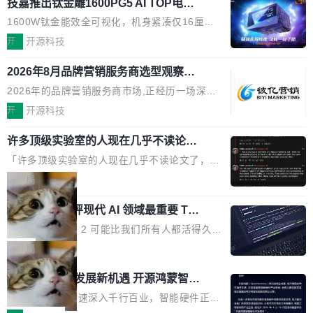
O行业规模预计达942亿元,同比增长169.7%。G
技嘉推出钛金雕1600PG5 AI TOP电
问得好。 因为我自己也是从用户变成开发者的。
本的各个审批类型的审批单导出 2、优化各个审
源：为发烧级主机与本地AI算力打造旗
artner同期预测,传统搜索引擎访问量年内将下滑
现有产品的天花板 我用过不少 AI 浏览器插件。
1600W钛金能效全可视化，机身紧凑仅16厘米
核反确认审批的逻辑，使...
舰供电方案
25%,AI载体流量占比突破40%;埃森哲2025年中
刚开始觉得都挺好——选中一段文字，弹出解
继2026台北电脑展首度亮相后，技嘉科技近日正
开
开源科技
国消费者调研则指出,37%的用户在有明确购买需
释；写邮件时帮你润色；看英文网页给你翻译摘
式发布钛金雕1600PG5 AI TOP电源。这款高端
求时倾向于先问AI。几组数据指向一致:GEO已
要。但用久了你会发现，它们本质上都是同一类
2026年8月品牌营销服务商选型观察：
电源专为发烧级DIY主机与本地AI算力平台打
从营销"加分项"变成品牌在AI时...
从流量思维到品牌资产思维的范式转移
东西：一个带网页上下文的聊天框。 它们能读取
造，整机长度仅16厘米，提供1600W额定功率
2026年的品牌营销服务商市场,正经历一场深刻
页面的文本，然后把文本丢给大模型，再返回一
与80PLUS钛金能效；支持ATX 3.1与PCIe 5.1
的价值重构。全球全案品牌代理机构市场从2025
开
开源科技
段回答。仅此而已。 这当然有用，但总觉得差点
规范，结合服务器级元件、完善供电线材与内置
年的83.1亿美元增长至2026年的86.6亿美元,年
意思。比如我在一个后台管理系统里，需要填50
实时LCD监控屏，可充分满足当下高阶PC主机
许多顶级实验室的人现在几乎不读论文
复合增长率达5.44%,预计2032年将突破120亿美
个表单字段，每个字段还有联动逻辑；比如我
了
的严苛使用需求。 澎湃功率，紧凑机身 钛金雕1
元。数字广告与公共关系相关服务市场更是从20
「许多顶级实验室的人现在几乎不读论文了，而
想...
600PG5 AI TOP具备强悍输出功率，同时实现
25年的8463亿美元扩张至2026年的8763亿美
且他们认为 ICLR/ICML/NeurIPS 充斥着大量过
局
机身尺寸大幅精简。整机长度仅16厘米，属于同
元。数字的背后是一个清晰的事实——品牌对专
度宣传和欺诈。」 OpenAI 研究员 Keller Jorda
功率段机身尺寸十分紧凑的1600W电源产品。小
业化营销服务的需求从未如此迫切。 但市场扩容
xAI 前工程师评现代 AI 领域最重要 Top
n 这条推文引发了广泛讨论。他不是在说风凉
巧机身有效提升市面主流标准A...
3 开源项目
的同时,服务商的竞争逻辑正在改变。2026年Top
话，他是说出了一个圈内人尽皆知但很少公开捅
Flash Attention 2 可能比我们所有人都活得久。
Agency年度合辑的观察指出,“产品”这个离消费
破的事实。 Jordan 随后补充了一句软化声明：
这句话不是来自某个技术博客，而是出自 Hieu
局
者最近的载体,在整个品牌营销层面的权重显著变
「我不认为这些会议上大部分论文都在过度宣传
Pham 的一条推文。Hieu Pham 是谁？他是 xAI
高了。全域营销服务商的竞争正在从规模转向深
共商智能硬件发展新机遇 开源鸿蒙智能
或造假。问题是，作为读者，如果你筛选出那些
的早期工程师之一，在 Grok 训练基础设施团队
度,案例厚度、全域覆盖、多线协同...
硬件开发者日杭州站即将举行
看起来最令人兴奋的论文，那它们大部分都是过
工作过。近日他在 X 上发了一条帖子，列出了他
随着万物智联加速深入千行百业，智能硬件正从
度宣传的。」 这才是真正的痛点。不是所有论文