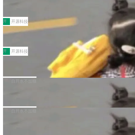
月。用户交了 10 美元，就能用 DeepSeek Flas
2026 ChinaJoy鸿蒙游戏增长臻享会举
架构的支持。NetBSD 11.0 是首个支持 64 位 R
办，鲸鸿动能系统呈现游戏行业解决方
h 随便写代码，按网友说法：「怎么使劲用也用
ISC-V 平台的稳定版本，涵盖一系列基于 StarFi
8月1日，2026 ChinaJoy期间，鸿蒙游戏增长臻
案
不完。」5T 来自免费额度，3T 来自 Go...
ve JH71XX 的设备，例如 VisionFive 2、PINE
享会在上海举办。鸿蒙生态的全场景智慧营销平
开
开源科技
64 STAR64，以及 QEMU。 增强了对 POSIX.1
台鲸鸿动能协同华为游戏中心，面向游戏行业开
-2024 和 C23 编程接口标准的兼容性。 compat
技嘉X3D系列再添新成员 B850 AORU
发者及生态伙伴，系统呈现了平台在游戏领域的
S ELITE X3D主板强化性能体验
_linux(8) 增强了对 Linux 系统调用的支持，包
完整能力版图——从IAP高价值用户的全周期经
面向AMD Ryzen X3D处理器玩家，技嘉X3D系
括 epoll（围绕 kqueue 实现）、POSIX 消息队
营、到IAA游戏的“买变一体”正循环、再到联运与
列主板阵容迎来新成员——B850 AORUS ELITE
开
开源科技
列、...
广告协同的全链路经营闭环，以及面向全球市场
X3D。作为面向主流高性能平台打造的全新主板
的出海增长布局。 华为终端云业务商业化销售负
Zadig v5.0 发布：AI 发布专员与 AI 审
产品，B850 AORUS ELITE X3D延续技嘉在X3
查专员上线
责人在开场致辞中表示，游戏开发者的核心诉求
D平台优化上的技术积累，旨在为游戏玩家带来
我们团队这几天最大的卡点不是 AI 写得不够
已不再是“多一个投放渠道”，而是一套能够持续
更稳定、更高效的装机选择。 B850 AORUS ELI
好，是 AI 写得太好了。 好到审查排期从两天的
白开水不加糖
驱动增长的体系。截至目前，搭载HarmonyOS
TE X3D基于AMD AM5平台打造，支持AMD Ry
活儿拖成了五天。PR 一堆起来没人敢合，发布
6的终端设备已突破7000万台，注册开发者数量
zen 9000/8000/7000系列处理器，并针对X3D
Dgraph v25.4.0 发布，具有图形后端的
窗口推了又推。好到合进 main 分支的代码，我
已突破 1100 万。随着鸿蒙生态汇聚越来越多的
原生 GraphQL 数据库
处理器特性进行平台级优化。其搭载X3D鸡血模
们自己都没看完。 这事不是个例。GitLab 调研
Dgraph 是一个水平可扩展的分布式 GraphQL
高质量游戏...
式2.0，可根据不同使用场景释放处理器潜力，
过 1528 名开发者，85% 说 AI 把瓶颈从写代码
数据库，有一个图形后端。作为一个原生的 Gra
白开水不加糖
帮助玩家在游戏与高负载应用中获得更充分的性
转移到了审代码。 写代码有人替你干了。但审代
phQL 数据库，它严格控制数据在磁盘上的排列
能表现。 在核心规格方面，B850 AO...
码、把关发版这两道关，还得靠人肉扛。 V5.0
竹知了：一个零依赖的单文件 HTML，
方式，以优化查询性能和吞吐量，减少集群中的
把儿时竹蝉玩具搬进浏览器
想让 AI 一起盯。
磁盘寻道和网络调用。 Dgraph v25.4.0 现已发
竹知了（zhuzhiliao）是那种小时候路边摊上几