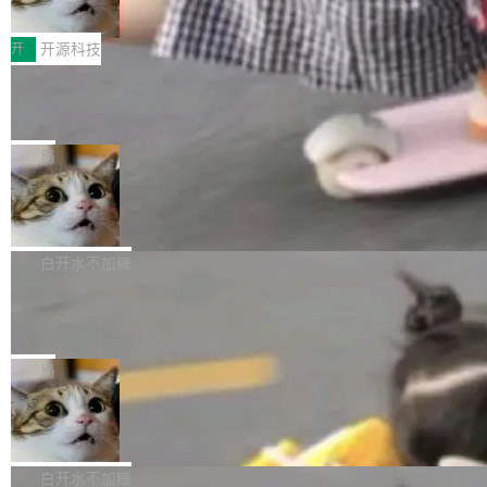
变体：Switchable...
性能、流畅双第一，三星Galaxy Z系列
那个创业公司。不同的是，这次它构建在 Cloudf
数据库，按名称寻址，复制到你自己的 S3 兼容
2026年7月的手机市场，由于存储等硬件成本暴
新折叠缺席
lare Workers 上——我花了九年时间搭建的平台
存储库里。节点之间只通过这个存储库协调——
增，手机厂商的日子也不好过啊，新机速度明显
开
开源科技
——并且深度集成了 AI。这基本上是我十年秘密
没有控制平面，没有共识协议。每个对象自带一
放缓，因此硝烟味淡了许多。新机参数规格除开
计划的顶峰。 十年前，Ken...
个小型数据库，应用天然按分片构建，单个数据
Zed 推出 DeltaDB，一个记录 commit
高价的三星折叠（三星Galaxy Z Fold8 Ultra / Z
之间所有操作的版本控制系统
库的竞争和爆炸半径问题在设计层面就被消除
Fold8 / Z Flip8）外，其余要么是中低端机器，
Zed 编辑器团队发布了新项目——DeltaDB，一
了。 闲置的 cell 会休眠到几乎不占资源。当 cel
例如iQOO Z11i、REDMI Note 17、REDMI No
个在 git commit 之间记录每一次编辑操作的版
局
l 迁移或唤醒时，新宿主从 S3 恢复 SQLite 数据
te 17 Pro、OPPO K15，要么是vivo X300 E这
本控制系统。目前处于 Early Access 阶段。 De
库继续执行。存储库是持久化的唯一真相...
SpaceXAI 单季资本开支达 183 亿美元
样的次旗舰。 Galaxy Z Fold8 Ultra / Z Fold8 /
ltaDB 的核心思路直接写在 landing page 最显
Z Flip8三款折叠屏新机均在7月22日发布，且全
眼的位置：「Software is made between com
根据风险投资人Tomer Tunguz 博客（VC 分
部搭载骁龙8 Elite Gen5 for Galaxy，它们本该
mits」——软件是在 commit 之间写出来的。git
析）披露的最新分析与第二季度业绩报告，Spac
白开水不加糖
是7月性...
只记录了你提交的最终状态，但真正的工作过程
eXAI在上个季度的总资本支出飙升至183.7亿美
Meta 发布终端编程 Agent“Muse Cod
——打字、删改、试错、agent 对话——都在 co
元。其中，绝大部分资金被直接用于 AI 领域，
e” 和 Muse Spark 1.2 模型
mmit 之间的空隙里丢失了。 DeltaDB 要做的就
金额高达158.3亿美元，这一单项投入已经逼近
Meta 今天发布了两款 AI 产品：Muse Code，
是把这段空隙补上。 回退到任何一次编辑：Delt
微软同期总资本开支的四成。 与亚马逊、Alpha
一个在终端里运行的编程 agent；Muse Spark
局
aDB 捕获 commit 之间的每一次操作，...
bet、微软以及 Meta 等传统科技巨头相比，Spa
1.2，驱动这个 agent 的新模型。一句话概括：
ceXAI的资金消耗速度尤为引人瞩目。然而，支
美团开源 LoHoSearch，用知识图谱校
你可以用 curl -fsSL https://dev.meta.ai/install.
准 AI 能力认知
撑庞大支出的资金来源却呈现出截然不同的面
sh | bash 安装一个能在大项目里自动规划、写
机器出题的前提，是让机器拥有全局视野。整个
貌。数据显示，微软和 Meta 主要依托充沛的经
代码、验证结果的 AI 终端工具。 据介绍，Muse
构建流程可以分为四个环节：建图 → 控制难度
白开水不加糖