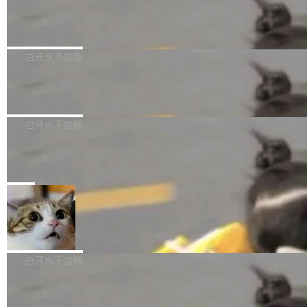
了一篇技术文章，详细拆解了三种让大模型在 G
语言理解能力，以及融合了高精度语音识别与深
发现异常并中止进程时，89TB数据已经没了。
PU 上跑得更省、更快的技术手段——KV cache
Pale Moon 34.3.2 发布，苍月浏览器
度语义理解能力，实现了语音识别能力的全面升
删掉的是AI游戏部门的全部开发文件，包括公司
量化、模型权重压缩、以及共享 KV cache 的完
级。 根据介绍，Hy ASR3.0preview 目标在于：
Pale Moon 34.3.2 现已发布，这是一个安全更
自研的多个文生3D和...
整性保护。效果是：吞吐量提升 41%，每 token
让语音识别不再只是听清，而是真正听懂。通过
新和少量网页兼容性修复版本。 Changes/fixe
白开水不加糖
成本降低 30%，精度不变。 FP8 省的不仅是显
先理解你的语境和意图，再把准确的文字直接给
s： 实现了URL.Parse()便捷功能 对浏览器内部
存 KV cache 是推理时最吃显...
到你。从“逐字转写、单点优化”演进为“理解语
PostgreSQL 18/19 新特性深度解读
函数添加了多项边界检查，以避免潜在的越界访
境、兼容场景、一键直出”。 Hy ASR 3.0 previe
问、下溢和溢出。（DiD） 修复了加载和解析内
演讲者分享了一个有趣的实践：面对 PG 18 已
w 不要求标准普通话，方言识别覆盖粤语、吴语
容提供的字体时出现的几个问题 为避免音频加
发布的 Release Notes，他利用 AI 工具（如 Co
白开水不加糖
等 10 大方言片区和 20 余个二级小片区。在开
载、处理和播放过程中可能出现的一系列错误，
pilot）对数千条 commit 日志进行自动分析，先
源评测集中，Hy ASR 3.0 preview 在多语种的
对音频采样频率设定了下限 采样率低于 8kHz
慕尼黑市政府为全职开源项目维护者提
让模型总结出三十余条潜在特性，再逐条要求生
WER（...
供资助
（通常被认为是 "telephone"/"walkie-talkie" 音
成详细解释和代码校验，最终筛选出对用户体感
"在过去大约 10 年的大部分时间里，libexpat 的
质的最低采样率）的音频格式将被拒绝 修复了 C
最强的若干项。对于尚未正式发版的 PG 19，则
维护工作一直与我的日常工作、家务、社交生活
局
SS 圆角虚线样式中可能存在的问题 如果表单中
通过拉取过去一年内（从 PG 18 Beta1 时间点
和休闲娱乐竞争时间。" 这是 libexpat 维护者 S
的图像元素不在同一个子树中，则它们将不再关
至今）的所有 commit，同样交由 AI 分析提炼。
Firefox 153.0.3 发布
ebastian Pipping 写在博客里的话。8 月 4 日，
联 加...
经过人工复核，准确度令人满意。这一方法也为
他宣布了一个新消息：从 2026 年 8 月 1 日起，
Firefox 153.0.3 现已发布，具体更新内容如
社区爱好者提供了高效跟踪新版本的思路。
他可以全职维护 libexpat 了，最长 6 个月。发
下： New Smart Window 包含多项增强功能：
白开水不加糖
工资的是慕尼黑市政府。 libexpat 是一个 C99
<ul> <li>现在建议列表会显示更多结果，方便用
编写的流式 XML 解析器，MIT 许可证。和 libx
Cloudflare Computer 开源：你的 Age
户查找历史记录和切换到已打开的标签页。（<a
nt 需要一台电脑，而不是一个容器
ml2 一样，它是世界上使用最广泛的 XML 解析