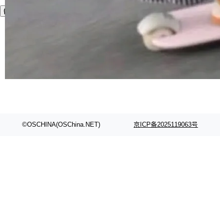
©OSCHINA(OSChina.NET)
京ICP备2025119063号