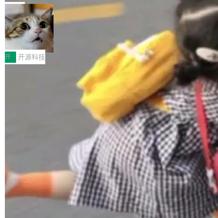
布，具体更新内容包括： feat(zero)：Zero 现
块钱的玩意儿——一根小竹签，一个竹筒，一头
局
支持 --security superflag（token=...;whitelist
系着涂了松香的线。甩起来，竹膜震动，发出“哇
=...），与 Alpha 版本的格式一致，并据此对其
30倍效率升级：解锁医学影像数据要素
——哇”的蝉鸣声。实物越来越难找了，有开发者
价值化的真实路径
管理 HTTP 端点进行授权。 <blockquote> <p>
把它做成了 Web 玩具，放在 zhuzhiliao.imsai.c
完成一例腹部CT影像标注，张医生过去需要约1
<span><strong>警告：</strong>&nbsp;Zero
c 上，并在 GitHub 开源。 玩法很简单：按住屏
20个小时。他必须在数百张连续影像上，一笔一
开
开源科技
的 admin ...
幕画圈，或者直接甩手机。页面会实时显示转速
笔勾画边界，一层一层识别肌肉组织。如今，使
（圈/秒），声音来自真实竹知了录音的 1.72 秒
用东软飞标医学影像标注平台，同样的工作缩短
采样，无缝循环。音频解码失败时，还有一套合
至4小时，效率提升30倍。 这组数字背后，改变
加载更多
成兜底——锯齿波振荡器模拟脉冲，并联带通共
的不只是速度，而是把医学影像转化为AI能力的
振峰模拟竹膜和筒腔共鸣。 技术细节上，物理引
路径真正打通了。 大型医院积累的影像数据规模
擎是绳系质点模型：重力、弹性绳（只拉不
庞大，但不能直接用于训练模型。器官、病灶和
推）、空气阻力，1/240 秒定步长积...
组织边界，必须由专业医生逐层识别、标记和校
正，才能成为机器能理解的高质量数据。医学影
像AI落地最昂贵的环节，不是算法，是专业医生
的时间。 张医生是某三甲医院放射科副主任医
师，牵头一项腹部肌肉影像课题。他需要在数百
张CT影像上完成像素级精细分割，让系统"...