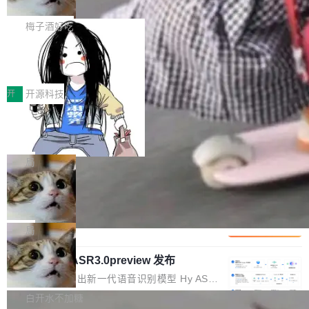
但对于金融、能源、医疗等对数据安全要求较...
字体可调、22 种语言、记忆搜索增强
Token花在哪里、算力是否被充分利用，以及持
不是一个人走。一同离开的还有 Sanjay Ghema
打开终端就能上岗的全中文编码智能体，这一轮
续增长的AI成本该如何优化。 深信服AI算力网关
wat（Google 员工编号 23，Jeff Dean 二十多
把「看得清、用母语、记得住」三件事一次补
梅子酒好吃
正是围绕这些实际问题，从Token治理和成本治
年的编程搭档，MapReduce 和 Bigtable 的共同
齐。 SolonCode 是什么 SolonCode 是杭州无
理两个方面，让用户的每一份算力都看得清、管
让“代码语义理解”深度释放AI Coding
作者）、Quoc Le（Google 大脑核心成员，Se
耳科技研发的企业级终端编码智能体——一位全
得住、用得稳、省得下、更安全！ 一、从现在开
价值潜能：华为云码道（CodeArts）
q2Seq 和 DocAI 的共同发明人）以及 Oriol Vin
中文驱动的数字员工，自主理解需求、规划步
一、代码仓深度理解技术的作用与价值 在软件工
始，Token使用一目...
代码仓技术解析
yals（Gemini 联合负责人，AlphaSta...
骤、编写代码。不挑模型、不挑平台，curl 一行
程实践中，代码仓是企业核心知识资产的主要载
开
开源科技
装完即用。 开源地址：Gitee · GitCode · GitHu
体。企业级代码仓库通常包含数十万乃至数百万
一条“删库”命令跑 17 小时，算法工程
b 安装 支持 Java 8+（8~26）、macOS / Linu
个文件，其规模远超单次模型调用可承载的上下
师删光 89TB 数据只为干私活
x / Windows / Harmony PC。 # macOS / Linu
文窗口。随着项目规模的持续扩张与代码历史的
最高人民检察院8月4日公布了一起案件：北京一
x / Harmony PC curl -fsSL https://solon.noea
不断累积，代码仓中的模块关系、接口契约、业
名90后算法工程师王某，为了给自己接的私活腾
局
r.org/solon...
务逻辑等关键信息往往分散于数十乃至数百个文
服务器空间，删光了公司AI游戏部门的全部核心
件之中，形成高度复杂的知识关联网络。传统的
Cloudflare 分享推理优化实践：KV ca
数据。 王某2024年1月入职东城区某科技公司AI
che 量化 + 权重压缩，吞吐量提升 4
代码检索手段（如关键词匹配、目录遍历）仅能
短剧部门，有互联网大厂背景。在公司内部架构
Kimi 和 GLM 是当前最强的大模型系列之一，但
1%，成本降 30%
在语法层面完成文本定位，难以触及代码的语义
调整期间，部门三次通知全员将数据从A集群迁
它们有一个共同的问题：太吃显存了。月之暗面
局
内涵与结构关联，导致开发者使用代码智能体在
移到B集群，王某都回复了"收到"。 他没有迁移
的 Kimi K 系列和智谱的 GLM 都是长上下文、M
理解大规模代码仓时面临显著"代码仓理解"瓶
数据。2024年9月3日下午4点，他使用此前登录
腾讯混元 Hy ASR3.0preview 发布
oE 架构的大模型，好用到让人上瘾，但 GPU 显
颈。 代码仓深度理解服务（以下简称" CodeBas
的账号密码进入A集群，输入了一条被程序员圈
存永远不够用。 Cloudflare 的 Workers AI 团队
腾讯混元正式推出新一代语音识别模型 Hy ASR
e深度理解服务"）是华为云码道（CodeA...
称为"删库跑路"的命令——最高管理员权限、无
一直在跑这些模型的推理。他们在官方博客上发
3.0preview。基于最新一代大语言模型 Hy3 的
白开水不加糖
需确认、强制递归删除。17个小时后，运维人员