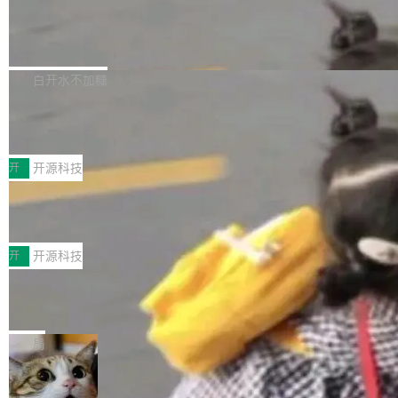
营现金流来覆盖资本开支，其资本支出覆盖率分
Code 是 Meta 的编程 agent 产品。它和市场上
→ 质量把关 → 数据概览。
别达到155% 和106%;而SpaceXAI的经营现金
已有的终端编程 agent 在设计理念上有几个明显
腾讯开源 UCL-MPComm 通信库
流仅能覆盖资本开支的12...
的差异点。 异步后台 agent：Muse Code 有一
腾讯网平团队宣布开源了 UCL-MPComm 通信
个主 agent 循环，外加一组后台 agent。这些后
库，并将作为transport接入Mooncake TENT。
白开水不加糖
台 agent...
该通信库针对AI Memory池化场景的数据传输需
CoStrict入选工信部2025人工智能应用
求进行了深度优化，能够实现数据中心内大规模
典型案例
计算节点间多种内存类型的高性能通信。 UCL-
近日，工信部科技司公示《2025人工智能应用典
MPComm将作为一种传输引擎接入Mooncake T
型案例入选名单》，深信服“面向企业研发场景的
开
开源科技
ENT，实现零拷贝传输性能提升30%、非零拷贝
开源 AI 编程平台 CoStrict 应用”凭借卓越的技术
传输性能最高提升5倍。UCL-MPComm底层基
深信服AI算力网关入选工信部人工智能
创新与落地成效成功入选。 全链路私有化部署，
应用典型案例！
于自研UCL-Engine通信引擎，后续腾讯网平将
助力企业AI研发安全落地 当前，越来越多企业已
前不久，工业和信息化部正式发布《2025年人工
持续开源更多基于UCL-Engine的高性能通信组
经开始引入 AI Coding 工具，通过调用公有云模
智能应用典型案例名单》，集中展示人工智能在
开
开源科技
件。 腾讯网平团队在UCL-MPComm中实现了一
型或企业内部部署模型提升研发效率。但随着 AI
各领域的应用成果，覆盖技术底座、行业赋能、
个独立于业务线程的全局通信引擎（Engine），
Coding 从个人辅助工具逐步走向团队级、组织
Jeff Dean 离开 Google：一个时代的结
产品应用、支撑保障、专题等五大方向。深信服
并实...
束，一个实验室的开始
级应用，企业在规模化落地过程中，对安全性、
AI算力网关（AI创新平台）成功入选！ 随着各行
Google 员工编号 20。MapReduce 作者之一。
可控性和代码质量提出了更高要求。 首先是数据
各业的Agent走向规模化建设，算力构成形态逐
Bigtable 作者之一。TensorFlow 的作者之一。
局
安全与合规要求。对于大多数普通研发场景，公
渐丰富，用户关注的重点也在发生变化：不只是
Gemini 的架构师。Google 首席科学家。 Jeff D
有云模型能够满足快速试用和效率提升的需求。
让AI用起来，还要进一步看清混合算力时代下，
🔥 SolonCode v2026.8.4 发布：界面
ean 在 Google 工作了 27 年后，宣布离职。 他