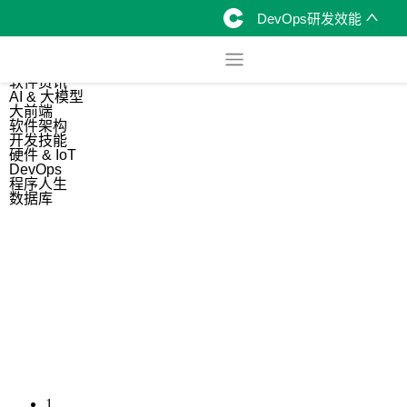
DevOps研发效能
综合
开源资讯
软件资讯
AI & 大模型
大前端
软件架构
开发技能
硬件 & IoT
DevOps
程序人生
数据库
1