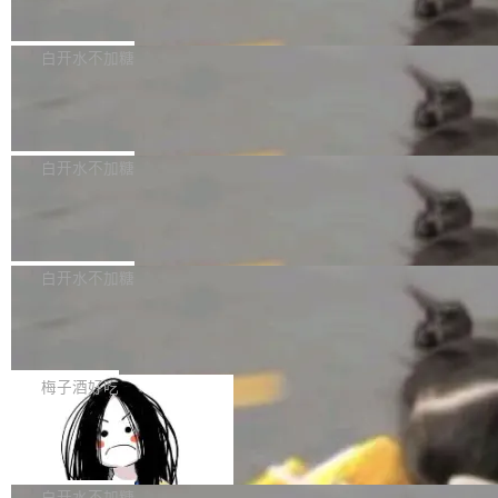
量、充分测试、充分审查，并且必须披露。LLM
价格计算，认购金额约1.41亿元，股份锁定期为
Docker 29.7.2 现已发布，具体更新内容如下：
不得生成涉及安全性的关键变更，除非作者本身
36个月。 公告显示，本次宇树科技战略配售对
Bug fixes and enhancements 修复多次传递同
白开水不加糖
就是领域专家。即使如此，政策也"强烈不建
象主要包括长期投资机构、与公司业务具有战略
一环境变量时，docker service create和docker
议"这么做。 对于不披露的情况，审核者可以直
合作关系或长期合作愿景的大型企业、科创板保
Apache Fluss 毕业成为顶级项目
service update会发生 panic 的问题。docker/cl
接关闭 PR，无需解释。 政策作者 Jynn Ne...
荐人跟投子公司，以及公司高级管理人员和核心
i#7145 修复了 Docker Engine 29.7.0 中引入的
今年 7 月，Apache Fluss 的毕业提案在 Apach
员工参与设立的专项资产管理计划。其中，Dee
一个回归问题，该问题导致拉取镜像时会拒绝包
e 孵化器项目管理委员会（IPMC）投票中获得
白开水不加糖
pSeek作为与宇树科技具备战略合作关系的企
含绝对 hardlink 目标的镜像（此类镜像由某些镜
全票通过，随后获 Apache 软件基金会董事会批
业，获配股份数量占本次发行数量的2.31%。 除
像构建工具生成）。moby/moby#53305 修复了
马斯克 AI 百科项目 Grokipedia 被曝数
准。今天，Apache 软件基金会正式宣布 Apach
DeepSeek外，腾讯旗下上海启善投资有限公司
月未更新
Docker Engine 29.7.0 中引入的一个回归问
e Fluss 孵化毕业，成为 Apache 顶级项目（TL
埃隆·马斯克推出的AI百科项目 Grokipedia 被曝
获配9...
题，该问题可能导致在旧版 Linux 内核...
P）！这一里程碑不仅标志着 Fluss 迈入新的发
长期停止内容更新，未能实现其作为“AI版维基百
白开水不加糖
展阶段，也将进一步推动流式存储、实时湖仓与
科”替代品的目标。 据 Lawfare 最新调查，自今
Solon I18n：三种解析器，零样板代码
AI 数据基础加速融合，为实时数据基础设施的发
年4月以来，Grokipedia 页面更新功能基本停
展开启新的篇章。
滞，过去三个月内没有任何条目完成更新，用户
如果你在 Spring Boot 里做过国际化，流程大概
提交的编辑请求也长期处于待处理状态。 Groki
是这样的：配 MessageSource 的 Bean、写 R
梅子酒好吃
pedia 于去年底上线，定位为由人工智能生成内
eloadableResourceBundleMessageSource、
Apache Doris 4.1 全面增强 Iceberg：
容的百科平台，被马斯克视为传统众包百科网站
声明 LocaleResolver、注册 LocaleChangeInt
支持 UPDATE、MERGE INTO 与 Iceb
维基百科的替代方案。Lawfare 调查发现，无论
erceptor…五六步之后才能看到第一行翻译文
Apache Doris 4.1 要补齐的，正是缺失的那一
erg V3
热门页面还是低关注度页面，均未出现近期更
本。 Solon 换了个方式。整个 i18n 模块围绕三
半。在已有查询能力的基础上，Doris 进一步支
白开水不加糖