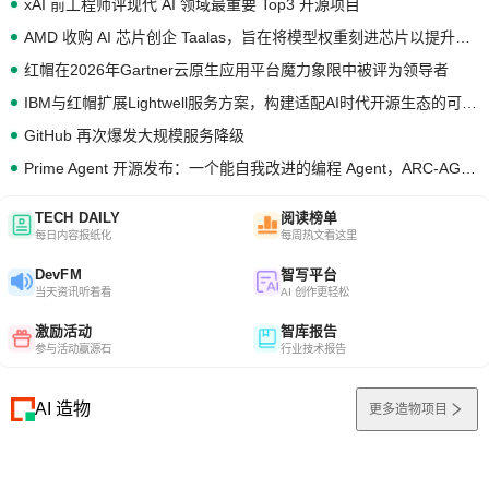
xAI 前工程师评现代 AI 领域最重要 Top3 开源项目
AMD 收购 AI 芯片创企 Taalas，旨在将模型权重刻进芯片以提升推理性能
红帽在2026年Gartner云原生应用平台魔力象限中被评为领导者
IBM与红帽扩展Lightwell服务方案，构建适配AI时代开源生态的可信基础设施
GitHub 再次爆发大规模服务降级
Prime Agent 开源发布：一个能自我改进的编程 Agent，ARC-AGI 3 超越人类专家基线
TECH DAILY
阅读榜单
每日内容报纸化
每周热文看这里
DevFM
智写平台
当天资讯听着看
AI 创作更轻松
激励活动
智库报告
参与活动赢源石
行业技术报告
AI 造物
更多造物项目