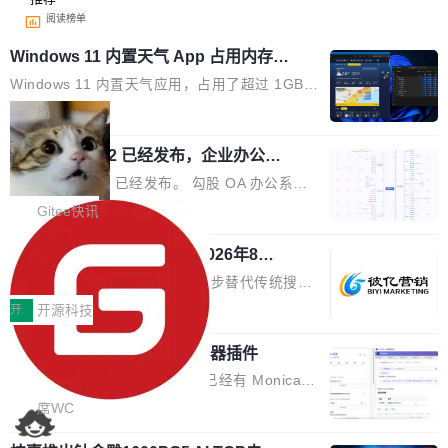
阅读榜单
Windows 11 内置天气 App 占用内存超
过 1GB
Windows 11 内置天气应用，占用了超过 1GB
内存。 Notebookcheck 的测试发现这个数字
局
时，反复确认了多次。不是 100MB，不是 500
勾股 OA v6.0.2 已经发布，企业办公系
MB，是 1 个 G。一个显示天气的应用。 Windo
统
ws 内置应用臃肿早就是老话题了，但一款天气
勾股 OA v6.0.2 已经发布。 勾股 OA 办公系统
应用占用内存就超过 1G 还是过于离谱——问题
是一款简单实用的开源的企业办公系统。系统集
Gitee快讯
出在 WebView2。微软的天气 App 本质上是一
成了系统设置、附件管理、人事管理、行政管
个嵌在 Edge WebView 里的网页。它不是一个
942亿赛道如何选对伙伴？2026年8月G
理、消息管理、资产管理、企业公告、知识网
EO公司推荐
「应用」，它是一个运行在浏览器引擎里的网
盘、审批流程设置、办公审批、工作计划、工作
当DeepSeek、豆包等大模型逐步替代传统搜索
页，外面套了一层 Windows 的壳。 WebView2
汇报、工作日志、日常办公、财务管理、客户管
成为用户获取信息的主要入口,品牌竞争的逻辑变
开
开源科技
本身就是个内存大户。它加载了完整的 Edge 渲
理、合同管理、项目管理、任务管理等功能模
了:不再是争抢关键词排名,而是想办法进入AI脱
染引擎，包括 JavaScript 引擎...
块。系统简约，易于功能扩展，方便二次开发，
为什么要开发又一个 AI 浏览器插件
口而出的那个答案。"GEO公司推荐"这个搜索词
可以用来做日常 OA，CRM，ERP，业务管理等
背后,折射的是企业面对新兴服务赛道时的集体困
说实话，每次有人问我"市面上已经有 Monica、
系统。 勾股OA6.0.2版本主要是对勾股OA 6第
惑——该信谁、看什么、怎么选。 据易观分析
Sider、Copilot for Chrome 这些 AI 浏览器插件
席WC
一个大版本发布的部分功能细节优化和bug问题
《中国GEO市场产业图谱》数据,2026年中国GE
了，你为什么还要再做一个"，我都觉得这个问题
修复的版本，具体更新日志如下： 1、补全新版