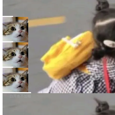
载安装完成升级即可。 没有...
析和开源示例，让一代开发者第一次真正理解 F
Hugging Face CEO 发声：中国正在开
（约合人民币 1215 万元）。 具体来说，一名工
源模型上碾压我们
Fmpeg，也成为很多人进入音视频开发领域的
程师借助 Anthropic 旗下 Claude Sonnet 模型
"他们正在开源模型上碾压我们。" Hugging Fac
“启蒙老师”。 而今年，恰好是雷霄骅离世十周
编写程序，目标是完成电商平台作者信息与商品
e CEO Clément Delangue 在 CNBC 的采访里
局
年。FFmpeg 社区最终选择用一个大版本的名
列表的数据匹配 —— 一项常规的数据处理任
没有拐弯抹角。他说中国正在赢得 AI 竞赛，而
字，留下了这份纪念。 雷霄骅曾是中国传媒大学
务，最终却产生了 180 万美元的账单，实际支出
当 AI agent 把源码变成了最好的扩展系
且按目前的速度，中国 AI 工具预计在今年底或
数字电视技术方向的博士生，长期从事视频、音
统，开发者工具必须开源
超出原定预算 860%。 更令人意外的是，该项目
2027 年就能追上美国前沿实验室的水平。 Dela
五年前，David Crawshaw 问过很多软件工程师
频技...
最终并未成功落地，而高额算力消耗持续运行长
ngue 把原因归结为一件事：开放协作。中国的
一个问题：你写过什么给自己用的程序？答案几
局
达 5 个月，公司直到财务对账时才察觉异常。这
AI 开发者在一个共享和协作的生态里加速迭代，
乎都是没有。工程师们整天用别人写的程序写程
意味着一个无人看管的 AI 程序，在近半年时间
而美国模型厂商在"闭门造车"。他的原话是 "buil
DeepSeek Harness 宣布内测邀请，全
序给别人用。偶尔有人自己写个博客系统、智能
里日夜不停地"烧钱"。 复盘显示，...
网最大规模开源 Agent 路演现场诞生
ding in silos"——各自为战，互不通气。 这个判
家居控制、家庭实验室，都算稀奇事。 Crawsh
一条内测招募帖，发出去的时候大概没人想到它
断从他嘴里说出来分量不同。Hugging Face 是
aw 是 Shelley 的作者，一个开源 AI coding age
会变成一场开源 Agent 生态的路演。 8月1日，
局
全球最大的开源 AI 平台，上面跑着上百万个模
nt。他最近在博客上写了一篇文章，核心论点很
DeepSeek Harness 团队负责人崔添翼（tiany
型。谁在开源赛道上领先，...
简单：开发者工具必须开源。 理由不是传统的自
商汤 SenseNova U1.5-Lite-Preview
i）在 X 上发帖： 「如果你是 Agent Harness 相
开源
由软件情怀，而是一个跟 AI agent 直接相关的
关开源项目的开发者，希望参加 DeepSeek Har
商汤科技宣布面向社区开源轻量级统一多模态模
技术判断。 两行 prompt 就能个性化任何软件 C
ness 的内测，可以回复或私信联系我。请附上
型的预览版本 SenseNova U1.5-Lite-Preview。
白开水不加糖
rawshaw 给出了两个 prompt。 第一个： "下载
GitHub id 以及开源代表作。」 DeepSeek 曾在
公告称，SenseNova U1.5-Lite-Preview并非简
某个软件的源码，在本地构建。修改 agent ...
官方招聘信息中写过一条简洁有力的公式：Mod
Ubuntu 将核心系统包从 deb 转成了 s
单的模型规模升级，而是基于 SenseNova U1
nap
el + Harness = Agent。模型负责理解和推理，
的一次系统性迭代，不仅在同一架构中贯通视觉
Ubuntu 正在把又一个核心系统包从 deb 转为 s