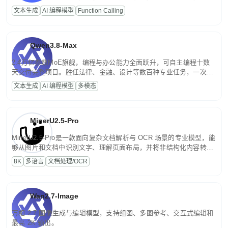
高并发、轻量化任务，适合日常对话、内容创作、基础 RAG、批量
文本生成
AI 编程模型
Function Calling
文案处理等普惠刚需场景。
Qwen3.8-Max
2.4万亿参数MoE旗舰，编程与办公能力全面跃升，可自主编程十数
天交付完整项目。胜任法律、金融、设计等数百种专业任务，一次对
话端到端交付生产级成果。原生视觉理解贯穿规划、执行与验证全流
文本生成
AI 编程模型
多模态
程，支持超长文档与长视频的深度语义解析。长程任务中自主规划与
闭环迭代，持续进化。
MinerU2.5-Pro
MinerU2.5-Pro是一款面向复杂文档解析与 OCR 场景的专业模型，能
够从图片和文档中识别文字、理解页面布局，并将非结构化内容转换
为便于存储、检索和二次处理的结构化结果。
8K
多语言
文档处理/OCR
Wan2.7-Image
万相 2.7 图像生成与编辑模型，支持组图、多图参考、交互式编辑和
最高 2K 输出。