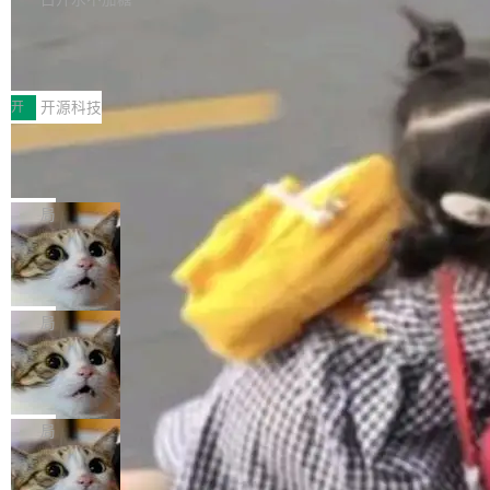
新，相关问题并非局限于特定领域，而是在不同
个解析器、一个注解、一个工具类展开——没有
持了 UPDATE、DELETE、MERGE INTO 等数
主题和访问量页面中普遍存在。 调查人员最初认
XML、没有拦截器注册、没有样板配置。 资源
Testin XAgent：CIO智能测试落地指南
据修改操作、完整的表结构管理与分区演进，以
为，Grokipedia可能只是限...
文件的约定 把文件放到 resources/i18n/ 下： r
及 rewrite_data_files、expire_snapshots 等日
7月30日，TiD2026质量竞争力大会在北京中关
esources/i18n/messages.properties ...
常维护操作，并完整支持 Iceberg V3 格式。
村国家自主创新示范区会议中心开幕。本届大会
开
开源科技
由中关村智联软件服务业质量创新联盟主办，以
让非法状态不可表示：一篇关于 ADT
“智构可信·质创未来——AI原生时代的质量新范
的帖子在 Reddit 火了
式”为主题，直面AI从实验室走向规模化产业落地
有一种东西，一旦用过就回不去了。Alex Fedos
的核心质量命题。会上，《2026智能研发生产力
eev 管它叫"软件设计的基石"。 他说的东西不新
局
工具选型手册》发布，Testin云测的Testin XAge
鲜——代数数据类型（ADT），尤其是和类型
nt智能测试系统入选AI测试领域代表产品。对CI
Cloudflare 开源内部企业 AI 平台 Clou
（sum type）。但他说清楚了一件事：这不是类
dflare OS
O而言，这提示了一个转变：AI测试正在从效率
型系统的学术体操，是日常编码的思维方式。 文
Cloudflare 发布了一个开源项目 Cloudflare O
工具升级为企业的质量基础设施。 CIO面对的新
章从一个简单的例子切入。一个网站的深色主题
S。如果你只看官方博客，你会觉得这是又一
局
现实 过去两年，CIO们的焦虑清单上多了两项：
设置，如果用布尔值 + 可空字段来表示——bool
个"AI 知识库 + 聊天机器人"——每个大厂都在
一是如何让大模型和智能体应用安全地从PoC走
ean 表示是否可切换，nullable 的默认模式、浅
Deno 团队开源 Celld，可自托管的分
做，没什么新鲜的。 但 Kenton Varda 在 Twitte
向生产，二是如何让测试团队跟得上AI应用...
布式 Durable Objects
色方案、深色方案——会产生大量无意义的组
r 上把事情说清楚了： 今天我们发布了 Cloudfla
Ryan Dahl 领导的 Deno 团队推出了最新开源项
合。方案缺了、配置冲突了、全 null 了。要知道
re OS，一个带连接器的聊天机器人，跟其他所
目 Celld，一个能在自己机器上运行 Cloudflare
局
哪些组合有效，作者说，你得靠"文档、校验、或
有科技公司做的一样。只不过，实际上它不一
Workers 和 Durable Objects 的守护进程。 设
者部落知识"。 换个写法。Rust 的 enum，两个
样。这是 Sandstorm.io 的重制版，我十年前的
鲁大师7月新机性能/流畅/AI榜：vivo夺
计思路很直接：每个对象是一个独立的 SQLite