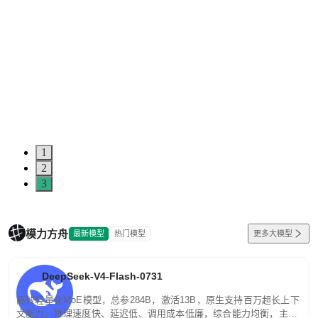
1
2
3
模力方舟
最新模型
热门模型
更多大模型
DeepSeek-V4-Flash-0731
高效轻量化MoE模型，总参284B，激活13B，原生支持百万超长上下
文能力。推理速度快、延迟低、调用成本低廉，综合能力均衡，主打