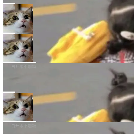
Harness 负责把能力落到真实环境中——调用工
理解、推理、生成与编辑，还仅以 8B-MoT 的轻
nap。这次是 hwctl——一个用来检查 Ubuntu
局
具、读写文件、管理上下文、处理错误、完成闭
量大小，将能力推进到4K、更精细的真实质感、
硬件认证状态的命令行工具。 Canonical 工程师
环。崔添翼招人的标...
更复杂的视觉控制和可持续迭代编辑。 相比 U
Dario Amodei 担心新人来 Anthropic
Alan Griffiths 在邮件列表中说得很直白：「hwc
只为金钱，不为使命
1，U1.5-Lite-Preview 在以下方向上带来了显著
tl 是一个 Ubuntu 专有的包，它和它的依赖项都
顶级 AI 研究员在两家公司之间来回跳，中间只
提升： 原生支持4K图像生成； 更精细的局部纹
是 Ubuntu 专有的，不会用在其他发行版上。」
隔了几天。 Lilian Weng 上周刚宣布因健康原因
局
理、细节与真实世界质感； 更准确的中英文文字
所以 deb 版本的受众实际上为零。既然只有 Ub
离开 Thinking Machines Lab，说自己作为联合
生成与复杂版式组织； 更稳定的图...
untu 用户在用，那用 snap 打包就没什么可纠结
FFmpeg 9.0 发布
创始人的角色「太累了」。几天后，The Inform
的。 从 deb 到 snap 的迁移路径 hwctl 是 rust-
ation 就曝出她将重回 OpenAI，负责递归自我
FFmpeg 9.0 现已发布，包含多项改进。官方更
hwlib 硬件 API 库的一部分，命令行工具负责查
改进方向的研究。她是 Thinking Machines 过
新日志列出的 9.0 版本主要更新内容如下： 扩
白开水不加糖
询 Ubuntu 的硬件认证数据库。...
去一年内第四个离开的联合创始人。 这家由前
展 AMF 色彩转换器 (vf_vpp_amf) 的 HDR 功能
OpenAI CTO Mira Murati 创立的公司，连创始
DeepSeek V4 Flash 单日消耗 8 万亿 t
MP4 muxer 中支持 LCEVC 音轨复用 Playdate
okens 登顶热搜
团队都留不住。 但 Thinking Machines 不是唯
视频编码器和多路复用器 添加 v360_vulkan filt
8 万亿 tokens。一天。一家公司的消耗。 Open
一在人才争夺战中失血的公司。六月，Google
er HE-AAC 960 解码 (DAB+) transpose_cuda
Code 在 X 上发帖：「DeepSeek Flash did 8T
局
连失两员大将：Noam Shazeer 去了 Op...
filter 添加 AMF Frame Rate Converter (vf_frc
tokens on August 1st. 5T of free usage + 3T
_amf) filter SMPTE 2094-50 元数据支持和直
NetBSD 11.0 正式发布
on OpenCode Go.」79.8 万次浏览，连带着 #
通 ProRes RAW VideoToolbox 硬件加速器 AP
DeepSeek一天消耗了8万亿# 上了微博热搜——
NetBSD 11.0 现已正式发布，这是 NetBSD 操
V ...
注意这是 OpenCode 一家的消耗。 OpenCode
作系统的第十八个主要版本。 自 NetBSD 10.1
白开水不加糖
是 Anomaly 出品的 AI 编程工具，套餐 10 美元/
以来的变化 更新亮点： 新增对 RISC-V 处理器