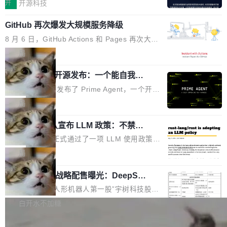
认为现代 AI 领域最重要的三个开源项目。 第一
单点设备迈向智能化、网联化、协同化发展。作
开
开源科技
都有问题，是最吸引眼球的那批论文最有问题。
个名字毫无悬念：Flash Attention 2。 Hieu 的
为面向全场景、跨终端的分布式操作系统，开源
他引用的帖子来自 Mathew Shen，一位 ICLR 2
GitHub 再次爆发大规模服务降级
理由很具体。FA 系列不需要解释，但 FA2 是他
鸿蒙通过统一技术底座和分布式能力，为不同类
026 的读者：「看了篇 ...
认为最重要的一个——复杂度恰到好处，刚好能
型智能设备的开发、连接与互联提供关键支撑，
8 月 6 日，GitHub Actions 和 Pages 再次大规
驱动你去学 CuTe，但还没被那些"邪恶的" Hopp
也为产业链企业探索产品创新与商业增长打开新
模服务降级，Actions 完全不可用超过 5 小时，
局
er++ 优化所淹没，足够容易修改和适配。 更关
的空间。 8月14日，开源鸿蒙智能硬件开发者日
webhook 停发，连自托管 runner 也因调度层故
键的是 FA2 的持久性...
（OHDD：OpenHarmony Hardware Develope
Prime Agent 开源发布：一个能自我改
障无法工作。Pages、Copilot code review、C
进的编程 Agent，ARC-AGI 3 超越人类
r Day）将在杭州启航。活动面向智能硬件产业
opilot coding agent 全部受影响。从检测到完全
Prime Intellect 发布了 Prime Agent，一个开源
专家基线
链企业和开发者，邀请行业专家与资深技术顾
恢复，大约 12 小时。 这是 2026 年 8 月的第六
的编程 Agent Harness，核心设计围绕两个抽
局
问，围绕开源鸿蒙技术能力、设备适配、芯片适
起事故，其中四起与 AI/Copilot 服务相关。 Git
象：Recursive Language Model（RLM）和 C
配、功耗与稳定性调优、兼容性测评及统一互联
Hub 员工 kdaigle 在 HN 讨论中贴出了一组数
Rust 项目团队宣布 LLM 政策：不禁
ontinual Harness。在 ARC-AGI 3 基准测试
等内容展开系统讲解和实战交流，帮助企业进一
止，但你要承认哪些代码不是你写的
据：2025 年全年 10 亿次 commit。现在，每周
上，Prime Agent + Opus 5 的组合达到了 95.
Rust 语言项目正式通过了一项 LLM 使用政策，
步了解开源鸿蒙在智能...
2.75 亿次，全年预计 140 亿次。GitHub...
5% RHAE Best@1，超过了 ARC 报告的人类专
覆盖 rust-lang/rust 单一仓库的代码贡献。这不
局
家基线 95.4%。 不是又一个 coding agent 包装
是项目级别的官方立场，目前由五个团队采纳，
器 Prime Agent 的架构和市面上大多数 coding
宇树科技 IPO 战略配售曝光：DeepSe
但它可能是主流开源项目中关于 AI 辅助贡献最
ek 获配 93.3 万股，锁定 36 个月
agent 有本质区别。大多数 agent harness 的设
细致的一份规则。 政策的核心只有一句话：LLM
8月6日晚间，“人形机器人第一股”宇树科技股份
计是基于早期模型的能力—...
可以用来分析、提炼、审阅、建议，但不能用来
有限公司披露IPO发行价格及战略配售结果，杭
白开水不加糖
创作。 具体来说，LLM 生成的代码可以提交，
州深度求索人工智能基础技术研究有限公司（De
但必须满足五个条件：预先安排、非关键、高质
Docker 29.7.2 发布
epSeek）获配93.3399万股，按150.8元/股发行