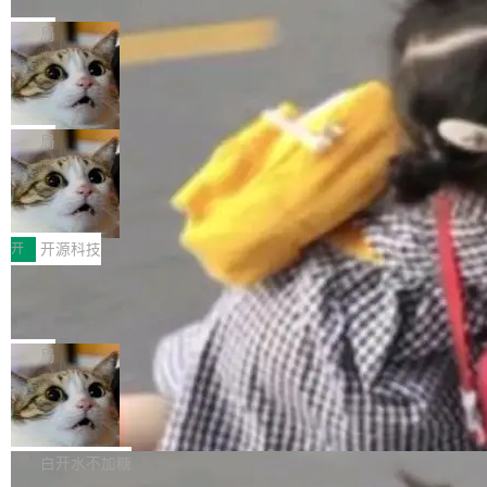
href="https://bugzilla.mozilla.org/show_bug.c
Cloudflare 开源了名为 @cloudflare/computer
库之一。你的操作系统、浏览器、无数的基础设
gi?id=2019042">Bug&nbsp;2019042</a>）</l
的 npm 包。项目的核心论点是：容器不适合 Ag
局
施软件，很可能都在用它。而过去十年，维护它
i> <li>现在，助手可以直接使用 Exa 的网络搜索
ent 计算。真正适合的，是 Isolate。 Cloudflare
的人一直在用业余...
结果回答问题，而无需将问题转交给搜索引擎。
OpenAI 公开邮件和聊天记录回应苹果
工程师在这件事上没什么可谦虚的——他们用 W
诉讼，称“Apple is getting this wron
（<a href="https://bugzilla.mozilla.org/show_
orkers 跑了十年 Isolate。用 CEO Matthew Pri
上个月，苹果一纸诉状把 OpenAI 告上法庭，指
g”
bug.cgi?id=204...
nce 的话说：「我们一生都在用 Isolate 运行代
控其挖角苹果前员工并窃取商业秘密。苹果的诉
局
码，而 AI Agent 不需要容器，它们需要的是 Iso
状把 OpenAI 描述成一个系统性地从前东家挖
late。」 容器为什么不合适 容器的问题在于启动
HUAWEI MatePad Edge上架WorkBu
人、套取机密信息的对手。 OpenAI 没发律师
ddy鸿蒙PC版，说话就能干活的AI办公
和销毁都太重了。一个 Agent 要执行的任务可能
函，也没选择庭外沉默。它在官网贴了一篇博
全能AI工作台WorkBuddy鸿蒙PC版上架HUAWE
搭子
只需要几毫秒的 CPU 时间，但容器从冷启动到
文，标题只有六个字：Apple is getting this wro
I MatePad Edge应用市场，直接下载即可使
开
开源科技
就绪要花数秒。如果未来有十...
ng。 然后，它把邮件往来和 iMessage 聊天记
用，与鸿蒙电脑上的体验一致。值得一提的是，
录全贴了出来。 他发错人了 苹果外部律师 Gabr
FFmpeg 9.0 发布：代号“Lei”，以此纪
这是目前市面上唯一支持平板接入WorkBuddy P
念中国开发者雷霄骅
iel Gross 来自 Weil 律所，2 月 23 日下午 5:53
C版的产品，搭载“人机双写”重磅功能——你写
全球知名开源多媒体框架 FFmpeg 今天正式发
给 OpenAI 总法律顾问 Che Chang 发了封邮
你的，AI写AI的，同屏协作互不干扰。一句话让
布了 9.0 版本。这个版本除了带来新一代音视频
局
件，附了一封长信，要求 OpenAI 配合调查前苹
AI帮你干活，现在开启全新体验！ 温馨提示：
处理能力和硬件加速支持之外，还有一个特殊之
果员工带走机密信...
体验WorkBuddy鸿蒙PC版前，请将 HUAWEI M
亚马逊成本失控：AI 写代码烧掉 1215
处：FFmpeg 9.0 的代号是“Lei”。 这个名字，
万元，超预算 860%
atePad Edge 升级至 HarmonyOS 6.1.0.135S
来自中国开发者雷霄骅（Lei Xiaohua）。 对于
外媒近日曝光了亚马逊的多份内部报告显示，AI
P9 patch03及以上版本。 *升级路径：设置 > 搜
很多中国音视频开发者而言，这个名字并不陌
导致公司在多个项目上超支。《金融时报》报道
白开水不加糖
索“软件更新” > 检查更新，即可搜索新版本，下
生。十年前，他通过大量中文技术文章、源码分
称，仅一个项目的成本超支就高达 180 万美元