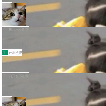
张CT影像上完成像素级精细分割，让系统"...
新功能 macOS：在 Connect/Share 按钮中添加
ube 视频，标题是"SwiftUI 七年后：一个平庸的
局
通过 AirDop 共享书籍的功能 Content server：
故事"。视频核心观点很简单：SwiftUI 发布七年
支持可向服务器后端添加新端点的插件 Edit boo
DBeaver 26.1.4 发布
了，仍然像一个永久公测版。 Manshin 从数据
k：Compress images：添加将 GIF 图像转换为
流、布局系统、API 稳定性、性能、跨平台五个
DBeaver 是一个免费开源的通用数据库工具，适
JPEG/WebP 的选项 ToC Editor：添加一个按
维度逐一批判了 SwiftUI。最让人印象深刻的一
用于开发人员和数据库管理员。DBeaver 26.1.4
白开水不加糖
钮，用于对目录中的条目进...
个论据是：苹果官方的 SwiftUI 教程项目 Land
现已发布，具体更新内容包括： AI 助手： <ul st
marks，用最新 Xcode 在最新 macOS 上构建
传音TEX AI语音算法团队斩获MLC-SL
yle="margin-left:0; margin-right:0"> <li><span
M 2026国际挑战赛Task 1亚军
运行，出来的效果是坏的——侧边栏按钮大小不
style="color:#000000">现在可以通过键盘访问
近日，在国际语音领域顶级会议INTERSPEECH
一，界面错位。他说这个问题"两年前就发现了，
AI 聊天功能（添加了一些快捷键）</span></li>
2026卫星活动——第二届多语种对话语音语言模
开
开源科技
至今没变"。 数据流方面，Manshin 指出 SwiftU
<li><span style="color:#000000">新增了始终
型挑战赛 （Multilingual Conversational Speec
I 的属性包装器演进史...
在新 SQL 控制台中打开 AI 生成的脚本的功能</
Qwen3.8-Max 发布，下周开源 Qwen3.
h Language Model Challenge，MLC-SLM）T
8-27B
span></li> <li><span style="color:#000000...
ask 1赛道中，传音TEX AI中心语音算法团队以
千问大模型宣布正式推出 Qwen 家族迄今最强大
自主研发的说话人归属多语种自动语音识别系统
的模型 Qwen3.8-Max，也是其首个 Max 规模
白开水不加糖
取得tcpMER 15.41%的成绩，在全球110支参赛
的开源权重模型。Qwen3.8-Max 的模型权重预
队伍中位列第二。此次突破展现了传音在多语种
MiniMax H3 开源：33B 全模态模型，
计将于开源，彼时也将同步开源 Qwen3.8-27B
一个视觉语言模型只够当它的编码器
语音识别、说话人日志、时间对齐与长音频工程
模型。 根据介绍，Qwen3.8-Max 基于 Qwen 3.
MiniMax 今天开源了 H3，一个 33B 参数的全模
化系统等关键方向的系统性技术实力。 本届赛事
5 的架构基础构建，参数规模扩展至 2.4 万亿，
态生成模型，能生成带原生立体声的 2K 视频。
局
聚焦多语言对话语音模型面临的关键技术挑战，
激活参数95B，支持100万上下文Tokens，在编
没有发布会，没有预告，直接扔了篇文章出来，