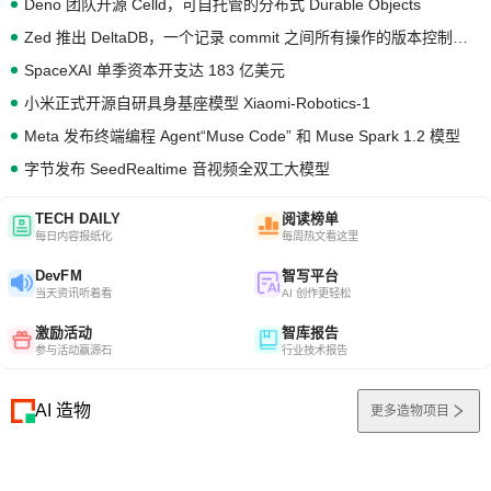
Deno 团队开源 Celld，可自托管的分布式 Durable Objects
Zed 推出 DeltaDB，一个记录 commit 之间所有操作的版本控制系统
SpaceXAI 单季资本开支达 183 亿美元
小米正式开源自研具身基座模型 Xiaomi-Robotics-1
Meta 发布终端编程 Agent“Muse Code” 和 Muse Spark 1.2 模型
字节发布 SeedRealtime 音视频全双工大模型
TECH DAILY
阅读榜单
每日内容报纸化
每周热文看这里
DevFM
智写平台
当天资讯听着看
AI 创作更轻松
激励活动
智库报告
参与活动赢源石
行业技术报告
AI 造物
更多造物项目