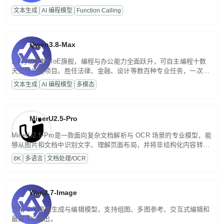
高并发、轻量化任务，适合日常对话、内容创作、基础 RAG、批量
文本生成
AI 编程模型
Function Calling
文案处理等普惠刚需场景。
Qwen3.8-Max
2.4万亿参数MoE旗舰，编程与办公能力全面跃升，可自主编程十数
天交付完整项目。胜任法律、金融、设计等数百种专业任务，一次对
话端到端交付生产级成果。原生视觉理解贯穿规划、执行与验证全流
文本生成
AI 编程模型
多模态
程，支持超长文档与长视频的深度语义解析。长程任务中自主规划与
闭环迭代，持续进化。
MinerU2.5-Pro
MinerU2.5-Pro是一款面向复杂文档解析与 OCR 场景的专业模型，能
够从图片和文档中识别文字、理解页面布局，并将非结构化内容转换
为便于存储、检索和二次处理的结构化结果。
8K
多语言
文档处理/OCR
Wan2.7-Image
万相 2.7 图像生成与编辑模型，支持组图、多图参考、交互式编辑和
最高 2K 输出。