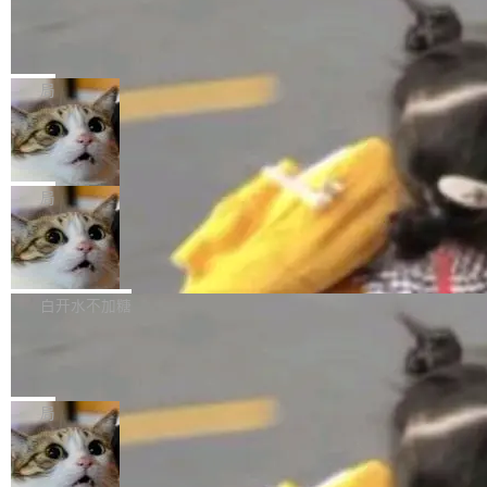
GitHub id 以及开源代表作。」 DeepSeek 曾在
公告称，SenseNova U1.5-Lite-Preview并非简
某个软件的源码，在本地构建。修改 agent ...
官方招聘信息中写过一条简洁有力的公式：Mod
Ubuntu 将核心系统包从 deb 转成了 s
单的模型规模升级，而是基于 SenseNova U1
nap
el + Harness = Agent。模型负责理解和推理，
的一次系统性迭代，不仅在同一架构中贯通视觉
Ubuntu 正在把又一个核心系统包从 deb 转为 s
Harness 负责把能力落到真实环境中——调用工
理解、推理、生成与编辑，还仅以 8B-MoT 的轻
nap。这次是 hwctl——一个用来检查 Ubuntu
局
具、读写文件、管理上下文、处理错误、完成闭
量大小，将能力推进到4K、更精细的真实质感、
硬件认证状态的命令行工具。 Canonical 工程师
环。崔添翼招人的标...
更复杂的视觉控制和可持续迭代编辑。 相比 U
Dario Amodei 担心新人来 Anthropic
Alan Griffiths 在邮件列表中说得很直白：「hwc
只为金钱，不为使命
1，U1.5-Lite-Preview 在以下方向上带来了显著
tl 是一个 Ubuntu 专有的包，它和它的依赖项都
顶级 AI 研究员在两家公司之间来回跳，中间只
提升： 原生支持4K图像生成； 更精细的局部纹
是 Ubuntu 专有的，不会用在其他发行版上。」
隔了几天。 Lilian Weng 上周刚宣布因健康原因
局
理、细节与真实世界质感； 更准确的中英文文字
所以 deb 版本的受众实际上为零。既然只有 Ub
离开 Thinking Machines Lab，说自己作为联合
生成与复杂版式组织； 更稳定的图...
untu 用户在用，那用 snap 打包就没什么可纠结
FFmpeg 9.0 发布
创始人的角色「太累了」。几天后，The Inform
的。 从 deb 到 snap 的迁移路径 hwctl 是 rust-
ation 就曝出她将重回 OpenAI，负责递归自我
FFmpeg 9.0 现已发布，包含多项改进。官方更
hwlib 硬件 API 库的一部分，命令行工具负责查
改进方向的研究。她是 Thinking Machines 过
新日志列出的 9.0 版本主要更新内容如下： 扩
白开水不加糖
询 Ubuntu 的硬件认证数据库。...
去一年内第四个离开的联合创始人。 这家由前
展 AMF 色彩转换器 (vf_vpp_amf) 的 HDR 功能
OpenAI CTO Mira Murati 创立的公司，连创始
DeepSeek V4 Flash 单日消耗 8 万亿 t
MP4 muxer 中支持 LCEVC 音轨复用 Playdate
okens 登顶热搜
团队都留不住。 但 Thinking Machines 不是唯
视频编码器和多路复用器 添加 v360_vulkan filt
8 万亿 tokens。一天。一家公司的消耗。 Open
一在人才争夺战中失血的公司。六月，Google
er HE-AAC 960 解码 (DAB+) transpose_cuda
Code 在 X 上发帖：「DeepSeek Flash did 8T
局
连失两员大将：Noam Shazeer 去了 Op...
filter 添加 AMF Frame Rate Converter (vf_frc
tokens on August 1st. 5T of free usage + 3T
_amf) filter SMPTE 2094-50 元数据支持和直
NetBSD 11.0 正式发布
on OpenCode Go.」79.8 万次浏览，连带着 #
通 ProRes RAW VideoToolbox 硬件加速器 AP