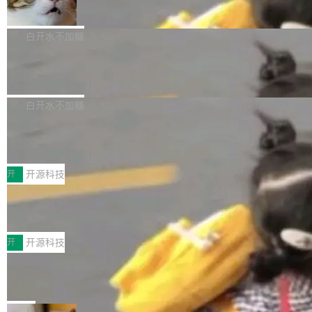
准 AI 能力认知
撑庞大支出的资金来源却呈现出截然不同的面
sh | bash 安装一个能在大项目里自动规划、写
机器出题的前提，是让机器拥有全局视野。整个
貌。数据显示，微软和 Meta 主要依托充沛的经
代码、验证结果的 AI 终端工具。 据介绍，Muse
构建流程可以分为四个环节：建图 → 控制难度
白开水不加糖
营现金流来覆盖资本开支，其资本支出覆盖率分
Code 是 Meta 的编程 agent 产品。它和市场上
→ 质量把关 → 数据概览。
别达到155% 和106%;而SpaceXAI的经营现金
已有的终端编程 agent 在设计理念上有几个明显
腾讯开源 UCL-MPComm 通信库
流仅能覆盖资本开支的12...
的差异点。 异步后台 agent：Muse Code 有一
腾讯网平团队宣布开源了 UCL-MPComm 通信
个主 agent 循环，外加一组后台 agent。这些后
库，并将作为transport接入Mooncake TENT。
白开水不加糖
台 agent...
该通信库针对AI Memory池化场景的数据传输需
CoStrict入选工信部2025人工智能应用
求进行了深度优化，能够实现数据中心内大规模
典型案例
计算节点间多种内存类型的高性能通信。 UCL-
近日，工信部科技司公示《2025人工智能应用典
MPComm将作为一种传输引擎接入Mooncake T
型案例入选名单》，深信服“面向企业研发场景的
开
开源科技
ENT，实现零拷贝传输性能提升30%、非零拷贝
开源 AI 编程平台 CoStrict 应用”凭借卓越的技术
深信服AI算力网关入选工信部人工智能
传输性能最高提升5倍。UCL-MPComm底层基
创新与落地成效成功入选。 全链路私有化部署，
应用典型案例！
于自研UCL-Engine通信引擎，后续腾讯网平将
助力企业AI研发安全落地 当前，越来越多企业已
前不久，工业和信息化部正式发布《2025年人工
持续开源更多基于UCL-Engine的高性能通信组
经开始引入 AI Coding 工具，通过调用公有云模
智能应用典型案例名单》，集中展示人工智能在
开
开源科技
件。 腾讯网平团队在UCL-MPComm中实现了一
型或企业内部部署模型提升研发效率。但随着 AI
各领域的应用成果，覆盖技术底座、行业赋能、
个独立于业务线程的全局通信引擎（Engine），
Jeff Dean 离开 Google：一个时代的结
Coding 从个人辅助工具逐步走向团队级、组织
产品应用、支撑保障、专题等五大方向。深信服
并实...
束，一个实验室的开始
级应用，企业在规模化落地过程中，对安全性、
AI算力网关（AI创新平台）成功入选！ 随着各行
Google 员工编号 20。MapReduce 作者之一。
可控性和代码质量提出了更高要求。 首先是数据
各业的Agent走向规模化建设，算力构成形态逐
Bigtable 作者之一。TensorFlow 的作者之一。
局