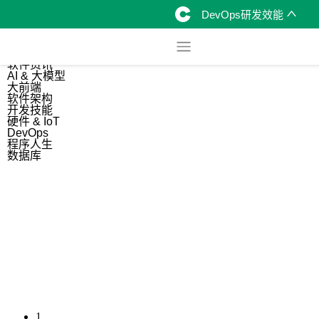
DevOps研发效能
综合
开源资讯
软件资讯
AI & 大模型
大前端
软件架构
开发技能
硬件 & IoT
DevOps
程序人生
数据库
1