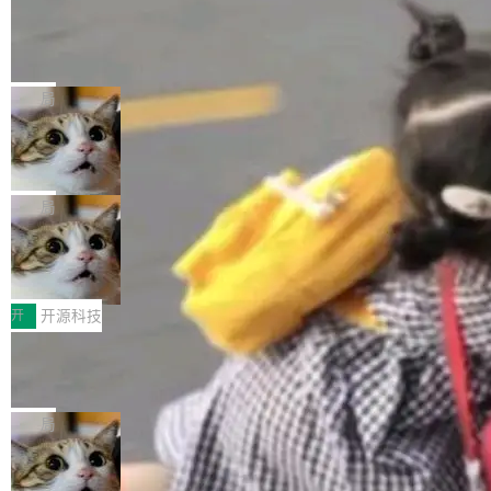
工资的是慕尼黑市政府。 libexpat 是一个 C99
<ul> <li>现在建议列表会显示更多结果，方便用
编写的流式 XML 解析器，MIT 许可证。和 libx
Cloudflare Computer 开源：你的 Age
户查找历史记录和切换到已打开的标签页。（<a
nt 需要一台电脑，而不是一个容器
ml2 一样，它是世界上使用最广泛的 XML 解析
href="https://bugzilla.mozilla.org/show_bug.c
Cloudflare 开源了名为 @cloudflare/computer
库之一。你的操作系统、浏览器、无数的基础设
gi?id=2019042">Bug&nbsp;2019042</a>）</l
的 npm 包。项目的核心论点是：容器不适合 Ag
局
施软件，很可能都在用它。而过去十年，维护它
i> <li>现在，助手可以直接使用 Exa 的网络搜索
ent 计算。真正适合的，是 Isolate。 Cloudflare
的人一直在用业余...
结果回答问题，而无需将问题转交给搜索引擎。
OpenAI 公开邮件和聊天记录回应苹果
工程师在这件事上没什么可谦虚的——他们用 W
诉讼，称“Apple is getting this wron
（<a href="https://bugzilla.mozilla.org/show_
orkers 跑了十年 Isolate。用 CEO Matthew Pri
上个月，苹果一纸诉状把 OpenAI 告上法庭，指
g”
bug.cgi?id=204...
nce 的话说：「我们一生都在用 Isolate 运行代
控其挖角苹果前员工并窃取商业秘密。苹果的诉
局
码，而 AI Agent 不需要容器，它们需要的是 Iso
状把 OpenAI 描述成一个系统性地从前东家挖
late。」 容器为什么不合适 容器的问题在于启动
HUAWEI MatePad Edge上架WorkBu
人、套取机密信息的对手。 OpenAI 没发律师
ddy鸿蒙PC版，说话就能干活的AI办公
和销毁都太重了。一个 Agent 要执行的任务可能
函，也没选择庭外沉默。它在官网贴了一篇博
全能AI工作台WorkBuddy鸿蒙PC版上架HUAWE
搭子
只需要几毫秒的 CPU 时间，但容器从冷启动到
文，标题只有六个字：Apple is getting this wro
I MatePad Edge应用市场，直接下载即可使
开
开源科技
就绪要花数秒。如果未来有十...
ng。 然后，它把邮件往来和 iMessage 聊天记
用，与鸿蒙电脑上的体验一致。值得一提的是，
录全贴了出来。 他发错人了 苹果外部律师 Gabr
FFmpeg 9.0 发布：代号“Lei”，以此纪
这是目前市面上唯一支持平板接入WorkBuddy P
念中国开发者雷霄骅
iel Gross 来自 Weil 律所，2 月 23 日下午 5:53
C版的产品，搭载“人机双写”重磅功能——你写
全球知名开源多媒体框架 FFmpeg 今天正式发
给 OpenAI 总法律顾问 Che Chang 发了封邮
你的，AI写AI的，同屏协作互不干扰。一句话让
布了 9.0 版本。这个版本除了带来新一代音视频
局
件，附了一封长信，要求 OpenAI 配合调查前苹
AI帮你干活，现在开启全新体验！ 温馨提示：
处理能力和硬件加速支持之外，还有一个特殊之
果员工带走机密信...
体验WorkBuddy鸿蒙PC版前，请将 HUAWEI M
亚马逊成本失控：AI 写代码烧掉 1215
处：FFmpeg 9.0 的代号是“Lei”。 这个名字，