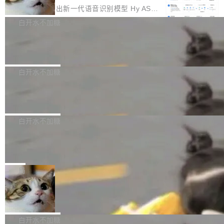
颈。 代码仓深度理解服务（以下简称" CodeBas
的账号密码进入A集群，输入了一条被程序员圈
存永远不够用。 Cloudflare 的 Workers AI 团队
腾讯混元正式推出新一代语音识别模型 Hy ASR
e深度理解服务"）是华为云码道（CodeA...
称为"删库跑路"的命令——最高管理员权限、无
一直在跑这些模型的推理。他们在官方博客上发
3.0preview。基于最新一代大语言模型 Hy3 的
白开水不加糖
需确认、强制递归删除。17个小时后，运维人员
了一篇技术文章，详细拆解了三种让大模型在 G
语言理解能力，以及融合了高精度语音识别与深
发现异常并中止进程时，89TB数据已经没了。
PU 上跑得更省、更快的技术手段——KV cache
Pale Moon 34.3.2 发布，苍月浏览器
度语义理解能力，实现了语音识别能力的全面升
删掉的是AI游戏部门的全部开发文件，包括公司
量化、模型权重压缩、以及共享 KV cache 的完
级。 根据介绍，Hy ASR3.0preview 目标在于：
Pale Moon 34.3.2 现已发布，这是一个安全更
自研的多个文生3D和...
整性保护。效果是：吞吐量提升 41%，每 token
让语音识别不再只是听清，而是真正听懂。通过
新和少量网页兼容性修复版本。 Changes/fixe
白开水不加糖
成本降低 30%，精度不变。 FP8 省的不仅是显
先理解你的语境和意图，再把准确的文字直接给
s： 实现了URL.Parse()便捷功能 对浏览器内部
存 KV cache 是推理时最吃显...
PostgreSQL 18/19 新特性深度解读
到你。从“逐字转写、单点优化”演进为“理解语
函数添加了多项边界检查，以避免潜在的越界访
境、兼容场景、一键直出”。 Hy ASR 3.0 previe
问、下溢和溢出。（DiD） 修复了加载和解析内
演讲者分享了一个有趣的实践：面对 PG 18 已
w 不要求标准普通话，方言识别覆盖粤语、吴语
容提供的字体时出现的几个问题 为避免音频加
发布的 Release Notes，他利用 AI 工具（如 Co
白开水不加糖
等 10 大方言片区和 20 余个二级小片区。在开
载、处理和播放过程中可能出现的一系列错误，
pilot）对数千条 commit 日志进行自动分析，先
源评测集中，Hy ASR 3.0 preview 在多语种的
慕尼黑市政府为全职开源项目维护者提
对音频采样频率设定了下限 采样率低于 8kHz
让模型总结出三十余条潜在特性，再逐条要求生
WER（...
供资助
（通常被认为是 "telephone"/"walkie-talkie" 音
成详细解释和代码校验，最终筛选出对用户体感
"在过去大约 10 年的大部分时间里，libexpat 的
质的最低采样率）的音频格式将被拒绝 修复了 C
最强的若干项。对于尚未正式发版的 PG 19，则
维护工作一直与我的日常工作、家务、社交生活
局
SS 圆角虚线样式中可能存在的问题 如果表单中
通过拉取过去一年内（从 PG 18 Beta1 时间点
和休闲娱乐竞争时间。" 这是 libexpat 维护者 S
的图像元素不在同一个子树中，则它们将不再关
至今）的所有 commit，同样交由 AI 分析提炼。
Firefox 153.0.3 发布
ebastian Pipping 写在博客里的话。8 月 4 日，
联 加...
经过人工复核，准确度令人满意。这一方法也为
他宣布了一个新消息：从 2026 年 8 月 1 日起，
Firefox 153.0.3 现已发布，具体更新内容如
社区爱好者提供了高效跟踪新版本的思路。
他可以全职维护 libexpat 了，最长 6 个月。发
下： New Smart Window 包含多项增强功能：
白开水不加糖