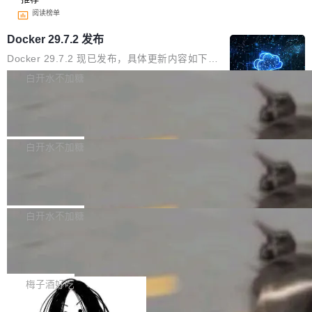
阅读榜单
Docker 29.7.2 发布
Docker 29.7.2 现已发布，具体更新内容如下：
Bug fixes and enhancements 修复多次传递同
白开水不加糖
一环境变量时，docker service create和docker
Apache Fluss 毕业成为顶级项目
service update会发生 panic 的问题。docker/cl
i#7145 修复了 Docker Engine 29.7.0 中引入的
今年 7 月，Apache Fluss 的毕业提案在 Apach
一个回归问题，该问题导致拉取镜像时会拒绝包
e 孵化器项目管理委员会（IPMC）投票中获得
白开水不加糖
含绝对 hardlink 目标的镜像（此类镜像由某些镜
全票通过，随后获 Apache 软件基金会董事会批
像构建工具生成）。moby/moby#53305 修复了
马斯克 AI 百科项目 Grokipedia 被曝数
准。今天，Apache 软件基金会正式宣布 Apach
月未更新
Docker Engine 29.7.0 中引入的一个回归问
e Fluss 孵化毕业，成为 Apache 顶级项目（TL
埃隆·马斯克推出的AI百科项目 Grokipedia 被曝
题，该问题可能导致在旧版 Linux 内核...
P）！这一里程碑不仅标志着 Fluss 迈入新的发
长期停止内容更新，未能实现其作为“AI版维基百
白开水不加糖
展阶段，也将进一步推动流式存储、实时湖仓与
科”替代品的目标。 据 Lawfare 最新调查，自今
AI 数据基础加速融合，为实时数据基础设施的发
Solon I18n：三种解析器，零样板代码
年4月以来，Grokipedia 页面更新功能基本停
展开启新的篇章。
滞，过去三个月内没有任何条目完成更新，用户
如果你在 Spring Boot 里做过国际化，流程大概
提交的编辑请求也长期处于待处理状态。 Groki
是这样的：配 MessageSource 的 Bean、写 R
梅子酒好吃
pedia 于去年底上线，定位为由人工智能生成内
eloadableResourceBundleMessageSource、