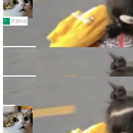
共吸引来自全球工业界与学术界的1...
程、办公、科研以及长周期任务等方面实现了全
DeepSeek-V4-Flash正式版API上线超
权重已经上传至 Hugging Face。 去年国内的视
算互联网
面提升。它不仅能应对更具挑战性的问题，还能
频生成模型还在追 Runway 和 Pika 的参数，今
近日，DeepSeek-V4-Flash 正式版 API 开启公
更可靠地端到端完成复杂任务，输出值得信赖的
天 MiniMax H3 从架构到许可都摆上台面了。一
开测试。国家超算互联网正式上线 DeepSeek-V
开
开源科技
成果。 全球开发者都可通过千问 AI 平台获得 Q
个模型，三个模块，两个开源。 H3 由三个模块
4-Flash 正式版（DeepSeek-V4-Flash-0731）
wen3.8 的 API 服务：国内每百万 Tok...
组成：H3-Context-IR 负责多模态指令理解和编
Docker 29.7.1 发布
模型 API 调用服务和模型文件。 DeepSeek-V4-
排（闭源，提供 API）；H3-Base 是核心生成模
Flash-0731 经过大量后训练工作，智能体能力
Docker 29.7.1 现已发布，具体更新内容如下：
型，33B 参数，负责 768p 音视频生成（开
大幅增强，指令遵循能力大幅增强。在多项基准
Bug fixes and enhancements 修复了一个回归
白开水不加糖
源）；H3-Regenerate-2K 负责 in-context 重新
测试中，DeepSeek-V4-Flash 正式版性能可与
问题，该问题导致无法拉取图层中包含缺少明确
生成 2K ...
当前最强的闭源模型相媲美。 超算互联网现面向
Ant Design 6.5.3 发布，企业级 UI 设
父目录条目的目录的图像。moby/moby#53260
计语言和 React 实现
企业和开发者提供 DeepSeek-V4-Flash-0731
修复了一个回归问题，即CopyToContainer会拒
Ant Design 是阿里巴巴开源的一套企业级 UI 设
模型 API 调用服务，用户无需繁琐环境配置，一
绝遍历绝对符号链接的容器路径，例如/var/run -
计语言和 React 组件库。Ant Design 6.5.3 现
白开水不加糖
键接入即可快速调用，为各行业用户提供高性
> /run。moby/moby#53261 如需查看此版本中
已发布，主要更新内容如下： Input 修复 Input.
能、安...
的所有拉取请求和更改，可参阅： docker/cli, 2
DeepSeek V4 Flash 跑分全解析，13
OTP 使用字符串 mask 时仍采用 type="text" 的
个最强模型里它最便宜
9.7.1 milestone moby/moby, 29.7.1 milestone
问题，并保留显式 type 配置。#58835 修复 Inp
比它聪明的没它便宜，比它便宜的——哦，没有
更新说明：https://github.com/moby/...
ut.OTP 的 mask 为 true 时仍显示原始值的问
比它便宜的。 Artificial Analysis 更新了 DeepS
局
题。#58805 修复 Input.TextArea 调整大小手柄
eek V4 Flash 0731 的完整评测。一张 Intellige
在触摸设备上显示为小圆点的问题。#58812 Ty
禅道开源版 22.4 发布，内置 DevOps4.
nce Index vs Cost per Task 的散点图上，13
0 正式版，提供从代码提交到交付的全
pography 优化 Typography 省略提示在大列表
个模型排成一列，V4 Flash 贴着底部：$0.03
大家好， 禅道开源版22.4发布啦！本次发布我们