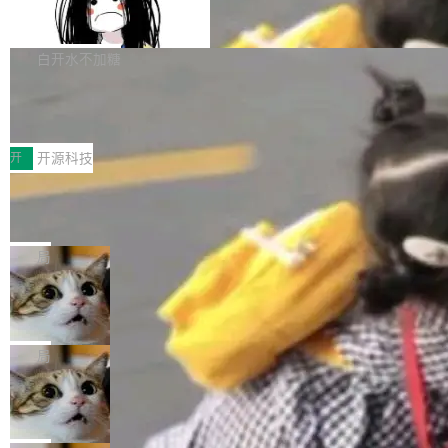
容的百科平台，被马斯克视为传统众包百科网站
Apache Doris 4.1 全面增强 Iceberg：
声明 LocaleResolver、注册 LocaleChangeInt
支持 UPDATE、MERGE INTO 与 Iceb
维基百科的替代方案。Lawfare 调查发现，无论
erceptor…五六步之后才能看到第一行翻译文
Apache Doris 4.1 要补齐的，正是缺失的那一
erg V3
热门页面还是低关注度页面，均未出现近期更
本。 Solon 换了个方式。整个 i18n 模块围绕三
半。在已有查询能力的基础上，Doris 进一步支
白开水不加糖
新，相关问题并非局限于特定领域，而是在不同
个解析器、一个注解、一个工具类展开——没有
持了 UPDATE、DELETE、MERGE INTO 等数
主题和访问量页面中普遍存在。 调查人员最初认
XML、没有拦截器注册、没有样板配置。 资源
Testin XAgent：CIO智能测试落地指南
据修改操作、完整的表结构管理与分区演进，以
为，Grokipedia可能只是限...
文件的约定 把文件放到 resources/i18n/ 下： r
及 rewrite_data_files、expire_snapshots 等日
7月30日，TiD2026质量竞争力大会在北京中关
esources/i18n/messages.properties ...
常维护操作，并完整支持 Iceberg V3 格式。
村国家自主创新示范区会议中心开幕。本届大会
开
开源科技
由中关村智联软件服务业质量创新联盟主办，以
让非法状态不可表示：一篇关于 ADT
“智构可信·质创未来——AI原生时代的质量新范
的帖子在 Reddit 火了
式”为主题，直面AI从实验室走向规模化产业落地
有一种东西，一旦用过就回不去了。Alex Fedos
的核心质量命题。会上，《2026智能研发生产力
eev 管它叫"软件设计的基石"。 他说的东西不新
局
工具选型手册》发布，Testin云测的Testin XAge
鲜——代数数据类型（ADT），尤其是和类型
nt智能测试系统入选AI测试领域代表产品。对CI
Cloudflare 开源内部企业 AI 平台 Clou
（sum type）。但他说清楚了一件事：这不是类
dflare OS
O而言，这提示了一个转变：AI测试正在从效率
型系统的学术体操，是日常编码的思维方式。 文
Cloudflare 发布了一个开源项目 Cloudflare O
工具升级为企业的质量基础设施。 CIO面对的新
章从一个简单的例子切入。一个网站的深色主题
S。如果你只看官方博客，你会觉得这是又一
局
现实 过去两年，CIO们的焦虑清单上多了两项：
设置，如果用布尔值 + 可空字段来表示——bool
个"AI 知识库 + 聊天机器人"——每个大厂都在
一是如何让大模型和智能体应用安全地从PoC走
Deno 团队开源 Celld，可自托管的分
ean 表示是否可切换，nullable 的默认模式、浅
做，没什么新鲜的。 但 Kenton Varda 在 Twitte
向生产，二是如何让测试团队跟得上AI应用...
布式 Durable Objects
色方案、深色方案——会产生大量无意义的组
r 上把事情说清楚了： 今天我们发布了 Cloudfla
Ryan Dahl 领导的 Deno 团队推出了最新开源项
合。方案缺了、配置冲突了、全 null 了。要知道