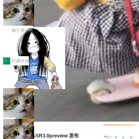
安全与合规要求。对于大多数普通研发场景，公
渐丰富，用户关注的重点也在发生变化：不只是
Gemini 的架构师。Google 首席科学家。 Jeff D
有云模型能够满足快速试用和效率提升的需求。
让AI用起来，还要进一步看清混合算力时代下，
🔥 SolonCode v2026.8.4 发布：界面
ean 在 Google 工作了 27 年后，宣布离职。 他
但对于金融、能源、医疗等对数据安全要求较...
字体可调、22 种语言、记忆搜索增强
Token花在哪里、算力是否被充分利用，以及持
不是一个人走。一同离开的还有 Sanjay Ghema
打开终端就能上岗的全中文编码智能体，这一轮
续增长的AI成本该如何优化。 深信服AI算力网关
wat（Google 员工编号 23，Jeff Dean 二十多
把「看得清、用母语、记得住」三件事一次补
梅子酒好吃
正是围绕这些实际问题，从Token治理和成本治
年的编程搭档，MapReduce 和 Bigtable 的共同
齐。 SolonCode 是什么 SolonCode 是杭州无
理两个方面，让用户的每一份算力都看得清、管
作者）、Quoc Le（Google 大脑核心成员，Se
让“代码语义理解”深度释放AI Coding
耳科技研发的企业级终端编码智能体——一位全
得住、用得稳、省得下、更安全！ 一、从现在开
价值潜能：华为云码道（CodeArts）
q2Seq 和 DocAI 的共同发明人）以及 Oriol Vin
中文驱动的数字员工，自主理解需求、规划步
一、代码仓深度理解技术的作用与价值 在软件工
始，Token使用一目...
代码仓技术解析
yals（Gemini 联合负责人，AlphaSta...
骤、编写代码。不挑模型、不挑平台，curl 一行
程实践中，代码仓是企业核心知识资产的主要载
开
开源科技
装完即用。 开源地址：Gitee · GitCode · GitHu
体。企业级代码仓库通常包含数十万乃至数百万
b 安装 支持 Java 8+（8~26）、macOS / Linu
一条“删库”命令跑 17 小时，算法工程
个文件，其规模远超单次模型调用可承载的上下
师删光 89TB 数据只为干私活
x / Windows / Harmony PC。 # macOS / Linu
文窗口。随着项目规模的持续扩张与代码历史的
最高人民检察院8月4日公布了一起案件：北京一
x / Harmony PC curl -fsSL https://solon.noea
不断累积，代码仓中的模块关系、接口契约、业
名90后算法工程师王某，为了给自己接的私活腾
局
r.org/solon...
务逻辑等关键信息往往分散于数十乃至数百个文
服务器空间，删光了公司AI游戏部门的全部核心
件之中，形成高度复杂的知识关联网络。传统的
Cloudflare 分享推理优化实践：KV ca
数据。 王某2024年1月入职东城区某科技公司AI
che 量化 + 权重压缩，吞吐量提升 4
代码检索手段（如关键词匹配、目录遍历）仅能
短剧部门，有互联网大厂背景。在公司内部架构
Kimi 和 GLM 是当前最强的大模型系列之一，但
1%，成本降 30%
在语法层面完成文本定位，难以触及代码的语义
调整期间，部门三次通知全员将数据从A集群迁
它们有一个共同的问题：太吃显存了。月之暗面
局
内涵与结构关联，导致开发者使用代码智能体在
移到B集群，王某都回复了"收到"。 他没有迁移
的 Kimi K 系列和智谱的 GLM 都是长上下文、M
理解大规模代码仓时面临显著"代码仓理解"瓶
数据。2024年9月3日下午4点，他使用此前登录
腾讯混元 Hy ASR3.0preview 发布
oE 架构的大模型，好用到让人上瘾，但 GPU 显