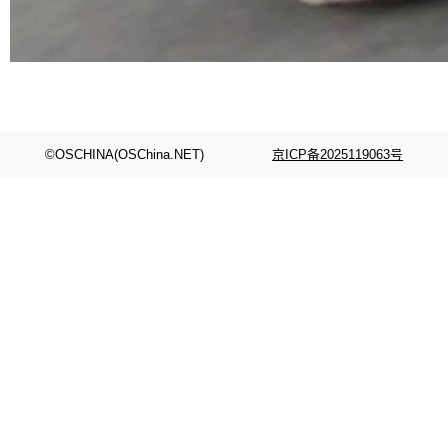
©OSCHINA(OSChina.NET)
京ICP备2025119063号