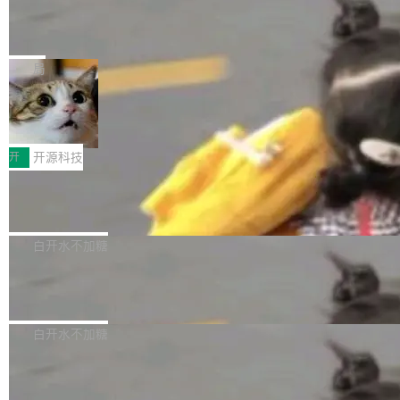
能表现。 在核心规格方面，B850 AO...
码、把关发版这两道关，还得靠人肉扛。 V5.0
竹知了：一个零依赖的单文件 HTML，
方式，以优化查询性能和吞吐量，减少集群中的
把儿时竹蝉玩具搬进浏览器
想让 AI 一起盯。
磁盘寻道和网络调用。 Dgraph v25.4.0 现已发
竹知了（zhuzhiliao）是那种小时候路边摊上几
布，具体更新内容包括： feat(zero)：Zero 现
块钱的玩意儿——一根小竹签，一个竹筒，一头
局
支持 --security superflag（token=...;whitelist
系着涂了松香的线。甩起来，竹膜震动，发出“哇
=...），与 Alpha 版本的格式一致，并据此对其
30倍效率升级：解锁医学影像数据要素
——哇”的蝉鸣声。实物越来越难找了，有开发者
价值化的真实路径
管理 HTTP 端点进行授权。 <blockquote> <p>
把它做成了 Web 玩具，放在 zhuzhiliao.imsai.c
完成一例腹部CT影像标注，张医生过去需要约1
<span><strong>警告：</strong>&nbsp;Zero
c 上，并在 GitHub 开源。 玩法很简单：按住屏
20个小时。他必须在数百张连续影像上，一笔一
开
开源科技
的 admin ...
幕画圈，或者直接甩手机。页面会实时显示转速
笔勾画边界，一层一层识别肌肉组织。如今，使
（圈/秒），声音来自真实竹知了录音的 1.72 秒
Apache Dubbo-go v3.3.2 正式发布
用东软飞标医学影像标注平台，同样的工作缩短
采样，无缝循环。音频解码失败时，还有一套合
至4小时，效率提升30倍。 这组数字背后，改变
这个版本面向生产环境，重心在内核稳定性。我
成兜底——锯齿波振荡器模拟脉冲，并联带通共
的不只是速度，而是把医学影像转化为AI能力的
们彻底收敛了旧配置体系，扩展了 Triple 协议与
白开水不加糖
振峰模拟竹膜和筒腔共鸣。 技术细节上，物理引
路径真正打通了。 大型医院积累的影像数据规模
泛化调用能力，加强了应用级元数据和服务治
擎是绳系质点模型：重力、弹性绳（只拉不
庞大，但不能直接用于训练模型。器官、病灶和
Calibre 9.12 发布，功能强大的开源电
理，同时集中修了并发安全、资源泄漏和热路径
推）、空气阻力，1/240 秒定步长积...
子书工具
组织边界，必须由专业医生逐层识别、标记和校
性能问题。
Calibre 开源项目是 Calibre 官方出的电子书管
正，才能成为机器能理解的高质量数据。医学影
理工具。它可以查看，转换，编辑和分类所有主
白开水不加糖
像AI落地最昂贵的环节，不是算法，是专业医生
流格式的电子书。Calibre 是个跨平台软件，可
的时间。 张医生是某三甲医院放射科副主任医
SwiftUI 问世七年了，为什么开发者还
以在 Linux、Windows 和 macOS 上运行。 Cal
师，牵头一项腹部肌肉影像课题。他需要在数百
在骂它？
ibre 9.12 现已正式发布，此次更新内容如下：
Yakov Manshin 发了一期长达 40 分钟的 YouT