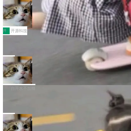
re OS，一个带连接器的聊天机器人，跟其他所
目 Celld，一个能在自己机器上运行 Cloudflare
局
哪些组合有效，作者说，你得靠"文档、校验、或
有科技公司做的一样。只不过，实际上它不一
Workers 和 Durable Objects 的守护进程。 设
者部落知识"。 换个写法。Rust 的 enum，两个
鲁大师7月新机性能/流畅/AI榜：vivo夺
样。这是 Sandstorm.io 的重制版，我十年前的
计思路很直接：每个对象是一个独立的 SQLite
变体：Switchable...
性能、流畅双第一，三星Galaxy Z系列
那个创业公司。不同的是，这次它构建在 Cloudf
数据库，按名称寻址，复制到你自己的 S3 兼容
2026年7月的手机市场，由于存储等硬件成本暴
新折叠缺席
lare Workers 上——我花了九年时间搭建的平台
存储库里。节点之间只通过这个存储库协调——
增，手机厂商的日子也不好过啊，新机速度明显
开
开源科技
——并且深度集成了 AI。这基本上是我十年秘密
没有控制平面，没有共识协议。每个对象自带一
放缓，因此硝烟味淡了许多。新机参数规格除开
计划的顶峰。 十年前，Ken...
个小型数据库，应用天然按分片构建，单个数据
Zed 推出 DeltaDB，一个记录 commit
高价的三星折叠（三星Galaxy Z Fold8 Ultra / Z
之间所有操作的版本控制系统
库的竞争和爆炸半径问题在设计层面就被消除
Fold8 / Z Flip8）外，其余要么是中低端机器，
Zed 编辑器团队发布了新项目——DeltaDB，一
了。 闲置的 cell 会休眠到几乎不占资源。当 cel
例如iQOO Z11i、REDMI Note 17、REDMI No
个在 git commit 之间记录每一次编辑操作的版
局
l 迁移或唤醒时，新宿主从 S3 恢复 SQLite 数据
te 17 Pro、OPPO K15，要么是vivo X300 E这
本控制系统。目前处于 Early Access 阶段。 De
库继续执行。存储库是持久化的唯一真相...
样的次旗舰。 Galaxy Z Fold8 Ultra / Z Fold8 /
SpaceXAI 单季资本开支达 183 亿美元
ltaDB 的核心思路直接写在 landing page 最显
Z Flip8三款折叠屏新机均在7月22日发布，且全
眼的位置：「Software is made between com
根据风险投资人Tomer Tunguz 博客（VC 分
部搭载骁龙8 Elite Gen5 for Galaxy，它们本该
mits」——软件是在 commit 之间写出来的。git
析）披露的最新分析与第二季度业绩报告，Spac
白开水不加糖
是7月性...
只记录了你提交的最终状态，但真正的工作过程
eXAI在上个季度的总资本支出飙升至183.7亿美
——打字、删改、试错、agent 对话——都在 co
Meta 发布终端编程 Agent“Muse Cod
元。其中，绝大部分资金被直接用于 AI 领域，
e” 和 Muse Spark 1.2 模型
mmit 之间的空隙里丢失了。 DeltaDB 要做的就
金额高达158.3亿美元，这一单项投入已经逼近
Meta 今天发布了两款 AI 产品：Muse Code，
是把这段空隙补上。 回退到任何一次编辑：Delt
微软同期总资本开支的四成。 与亚马逊、Alpha
一个在终端里运行的编程 agent；Muse Spark
局
aDB 捕获 commit 之间的每一次操作，...
bet、微软以及 Meta 等传统科技巨头相比，Spa
1.2，驱动这个 agent 的新模型。一句话概括：
ceXAI的资金消耗速度尤为引人瞩目。然而，支
美团开源 LoHoSearch，用知识图谱校
你可以用 curl -fsSL https://dev.meta.ai/install.