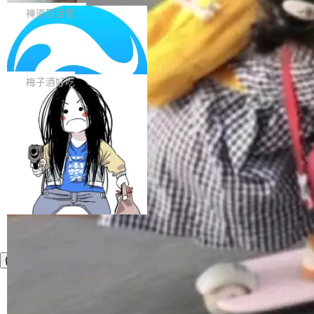
生命周期的管理能力
中的渲染性能。#58806 修复 Typography...
一次任务。 V4 Flash 的 Intelligence Index 得
带来了DevOps4.0系列的首个正式版本。 DevO
禅道项目管理软件
分 50，在 101 个模型中排第 3。排在它前面
ps4.0内置与禅道DevOps专业版同源的代码管理
的：Claude Opus 5（61 分）、Claude Fable
Solon 的 10 种 HTTP 服务器：改一行
核心，依托于全自研的GitFox代码托管引擎，我
依赖，换一个引擎
5（60 分）、GPT-5.6 Sol（59 分）、Kimi K3
们提供了从代码提交到交付的全生命周期的管理
用 Solon 做线上项目有一阵子了，有个点总让新
（57 分）、Grok 4...
能力。同时，我们 对禅道DevOps现有底层代码
接触的人觉得意外：服务器引擎是让你选的。 S
梅子酒好吃
进行了革命性的重构，为后续AI辅助编程、智能
olon 内核约 0.3MB，不内置固定的 HTTP 服务
代码评审及自动化运维的全面落地夯实了“一体
器。HTTP 引擎是一个独立插件。你选一个，或
化”的基座。 新版本将为用户带来更好的使用体
者选两个，不同环境之间切换，一行应用代码都
加载更多
验和更高的工作效率，感谢大家一直以来的支持
不用改。 下面快速过一下 10 种 HTTP 服务器
和反馈，我们将继续努力提供更优秀的产品和服
选项，各自适合什么场景，以及怎么切换。 一行
务！ 新增功能点 DevOps： 采用自研代码托管
依赖替换 在 Solon 里换 HTTP 服务器就是改 po
平台，支持一站式安装，提供从代码提交到交付
m.xml 里一个依赖，别的什么都不用动。 <depe
的...
ndency> <groupId>org.noear</groupId> <arti
factId>solon-web</artifac...