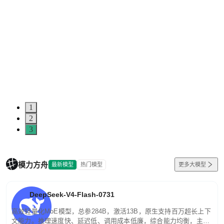
1
2
3
模力方舟
最新模型
热门模型
更多大模型
DeepSeek-V4-Flash-0731
高效轻量化MoE模型，总参284B，激活13B，原生支持百万超长上下
文能力。推理速度快、延迟低、调用成本低廉，综合能力均衡，主打