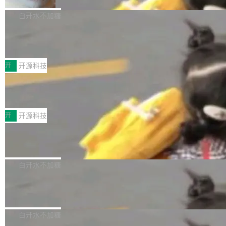
DeepSeek一天消耗了8万亿# 上了微博热搜——
NetBSD 11.0 现已正式发布，这是 NetBSD 操
V ...
注意这是 OpenCode 一家的消耗。 OpenCode
作系统的第十八个主要版本。 自 NetBSD 10.1
白开水不加糖
是 Anomaly 出品的 AI 编程工具，套餐 10 美元/
以来的变化 更新亮点： 新增对 RISC-V 处理器
月。用户交了 10 美元，就能用 DeepSeek Flas
2026 ChinaJoy鸿蒙游戏增长臻享会举
架构的支持。NetBSD 11.0 是首个支持 64 位 R
办，鲸鸿动能系统呈现游戏行业解决方
h 随便写代码，按网友说法：「怎么使劲用也用
ISC-V 平台的稳定版本，涵盖一系列基于 StarFi
8月1日，2026 ChinaJoy期间，鸿蒙游戏增长臻
案
不完。」5T 来自免费额度，3T 来自 Go...
ve JH71XX 的设备，例如 VisionFive 2、PINE
享会在上海举办。鸿蒙生态的全场景智慧营销平
开
开源科技
64 STAR64，以及 QEMU。 增强了对 POSIX.1
台鲸鸿动能协同华为游戏中心，面向游戏行业开
-2024 和 C23 编程接口标准的兼容性。 compat
技嘉X3D系列再添新成员 B850 AORU
发者及生态伙伴，系统呈现了平台在游戏领域的
S ELITE X3D主板强化性能体验
_linux(8) 增强了对 Linux 系统调用的支持，包
完整能力版图——从IAP高价值用户的全周期经
面向AMD Ryzen X3D处理器玩家，技嘉X3D系
括 epoll（围绕 kqueue 实现）、POSIX 消息队
营、到IAA游戏的“买变一体”正循环、再到联运与
列主板阵容迎来新成员——B850 AORUS ELITE
开
开源科技
列、...
广告协同的全链路经营闭环，以及面向全球市场
X3D。作为面向主流高性能平台打造的全新主板
的出海增长布局。 华为终端云业务商业化销售负
Zadig v5.0 发布：AI 发布专员与 AI 审
产品，B850 AORUS ELITE X3D延续技嘉在X3
查专员上线
责人在开场致辞中表示，游戏开发者的核心诉求
D平台优化上的技术积累，旨在为游戏玩家带来
我们团队这几天最大的卡点不是 AI 写得不够
已不再是“多一个投放渠道”，而是一套能够持续
更稳定、更高效的装机选择。 B850 AORUS ELI
好，是 AI 写得太好了。 好到审查排期从两天的
白开水不加糖
驱动增长的体系。截至目前，搭载HarmonyOS
TE X3D基于AMD AM5平台打造，支持AMD Ry
活儿拖成了五天。PR 一堆起来没人敢合，发布
6的终端设备已突破7000万台，注册开发者数量
zen 9000/8000/7000系列处理器，并针对X3D
Dgraph v25.4.0 发布，具有图形后端的
窗口推了又推。好到合进 main 分支的代码，我
已突破 1100 万。随着鸿蒙生态汇聚越来越多的
原生 GraphQL 数据库
处理器特性进行平台级优化。其搭载X3D鸡血模
们自己都没看完。 这事不是个例。GitLab 调研
Dgraph 是一个水平可扩展的分布式 GraphQL
高质量游戏...
式2.0，可根据不同使用场景释放处理器潜力，
过 1528 名开发者，85% 说 AI 把瓶颈从写代码
数据库，有一个图形后端。作为一个原生的 Gra
白开水不加糖
帮助玩家在游戏与高负载应用中获得更充分的性
转移到了审代码。 写代码有人替你干了。但审代
phQL 数据库，它严格控制数据在磁盘上的排列