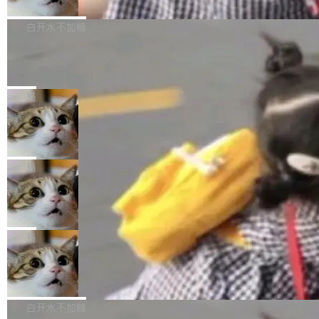
万元，超预算 860%
atePad Edge 升级至 HarmonyOS 6.1.0.135S
来自中国开发者雷霄骅（Lei Xiaohua）。 对于
外媒近日曝光了亚马逊的多份内部报告显示，AI
P9 patch03及以上版本。 *升级路径：设置 > 搜
很多中国音视频开发者而言，这个名字并不陌
导致公司在多个项目上超支。《金融时报》报道
白开水不加糖
索“软件更新” > 检查更新，即可搜索新版本，下
生。十年前，他通过大量中文技术文章、源码分
称，仅一个项目的成本超支就高达 180 万美元
载安装完成升级即可。 没有...
Hugging Face CEO 发声：中国正在开
析和开源示例，让一代开发者第一次真正理解 F
（约合人民币 1215 万元）。 具体来说，一名工
源模型上碾压我们
Fmpeg，也成为很多人进入音视频开发领域的
程师借助 Anthropic 旗下 Claude Sonnet 模型
"他们正在开源模型上碾压我们。" Hugging Fac
“启蒙老师”。 而今年，恰好是雷霄骅离世十周
编写程序，目标是完成电商平台作者信息与商品
e CEO Clément Delangue 在 CNBC 的采访里
局
年。FFmpeg 社区最终选择用一个大版本的名
列表的数据匹配 —— 一项常规的数据处理任
没有拐弯抹角。他说中国正在赢得 AI 竞赛，而
字，留下了这份纪念。 雷霄骅曾是中国传媒大学
当 AI agent 把源码变成了最好的扩展系
务，最终却产生了 180 万美元的账单，实际支出
且按目前的速度，中国 AI 工具预计在今年底或
数字电视技术方向的博士生，长期从事视频、音
统，开发者工具必须开源
超出原定预算 860%。 更令人意外的是，该项目
2027 年就能追上美国前沿实验室的水平。 Dela
五年前，David Crawshaw 问过很多软件工程师
频技...
最终并未成功落地，而高额算力消耗持续运行长
ngue 把原因归结为一件事：开放协作。中国的
一个问题：你写过什么给自己用的程序？答案几
局
达 5 个月，公司直到财务对账时才察觉异常。这
AI 开发者在一个共享和协作的生态里加速迭代，
乎都是没有。工程师们整天用别人写的程序写程
意味着一个无人看管的 AI 程序，在近半年时间
而美国模型厂商在"闭门造车"。他的原话是 "buil
DeepSeek Harness 宣布内测邀请，全
序给别人用。偶尔有人自己写个博客系统、智能
里日夜不停地"烧钱"。 复盘显示，...
网最大规模开源 Agent 路演现场诞生
ding in silos"——各自为战，互不通气。 这个判
家居控制、家庭实验室，都算稀奇事。 Crawsh
一条内测招募帖，发出去的时候大概没人想到它
断从他嘴里说出来分量不同。Hugging Face 是
aw 是 Shelley 的作者，一个开源 AI coding age
会变成一场开源 Agent 生态的路演。 8月1日，
局
全球最大的开源 AI 平台，上面跑着上百万个模
nt。他最近在博客上写了一篇文章，核心论点很
DeepSeek Harness 团队负责人崔添翼（tiany
型。谁在开源赛道上领先，...
简单：开发者工具必须开源。 理由不是传统的自
商汤 SenseNova U1.5-Lite-Preview
i）在 X 上发帖： 「如果你是 Agent Harness 相
开源
由软件情怀，而是一个跟 AI agent 直接相关的
关开源项目的开发者，希望参加 DeepSeek Har
商汤科技宣布面向社区开源轻量级统一多模态模
技术判断。 两行 prompt 就能个性化任何软件 C
ness 的内测，可以回复或私信联系我。请附上
型的预览版本 SenseNova U1.5-Lite-Preview。
白开水不加糖
rawshaw 给出了两个 prompt。 第一个： "下载