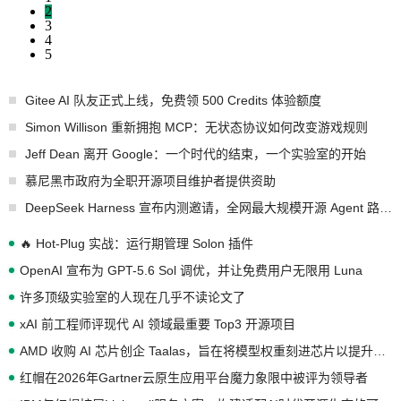
2
3
4
5
Gitee AI 队友正式上线，免费领 500 Credits 体验额度
Simon Willison 重新拥抱 MCP：无状态协议如何改变游戏规则
Jeff Dean 离开 Google：一个时代的结束，一个实验室的开始
慕尼黑市政府为全职开源项目维护者提供资助
DeepSeek Harness 宣布内测邀请，全网最大规模开源 Agent 路演现场诞生
🔥 Hot-Plug 实战：运行期管理 Solon 插件
OpenAI 宣布为 GPT-5.6 Sol 调优，并让免费用户无限用 Luna
许多顶级实验室的人现在几乎不读论文了
xAI 前工程师评现代 AI 领域最重要 Top3 开源项目
AMD 收购 AI 芯片创企 Taalas，旨在将模型权重刻进芯片以提升推理性能
红帽在2026年Gartner云原生应用平台魔力象限中被评为领导者