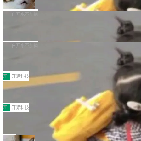
准 AI 能力认知
撑庞大支出的资金来源却呈现出截然不同的面
sh | bash 安装一个能在大项目里自动规划、写
机器出题的前提，是让机器拥有全局视野。整个
貌。数据显示，微软和 Meta 主要依托充沛的经
代码、验证结果的 AI 终端工具。 据介绍，Muse
构建流程可以分为四个环节：建图 → 控制难度
白开水不加糖
营现金流来覆盖资本开支，其资本支出覆盖率分
Code 是 Meta 的编程 agent 产品。它和市场上
→ 质量把关 → 数据概览。
别达到155% 和106%;而SpaceXAI的经营现金
已有的终端编程 agent 在设计理念上有几个明显
腾讯开源 UCL-MPComm 通信库
流仅能覆盖资本开支的12...
的差异点。 异步后台 agent：Muse Code 有一
腾讯网平团队宣布开源了 UCL-MPComm 通信
个主 agent 循环，外加一组后台 agent。这些后
库，并将作为transport接入Mooncake TENT。
白开水不加糖
台 agent...
该通信库针对AI Memory池化场景的数据传输需
CoStrict入选工信部2025人工智能应用
求进行了深度优化，能够实现数据中心内大规模
典型案例
计算节点间多种内存类型的高性能通信。 UCL-
近日，工信部科技司公示《2025人工智能应用典
MPComm将作为一种传输引擎接入Mooncake T
型案例入选名单》，深信服“面向企业研发场景的
开
开源科技
ENT，实现零拷贝传输性能提升30%、非零拷贝
开源 AI 编程平台 CoStrict 应用”凭借卓越的技术
深信服AI算力网关入选工信部人工智能
传输性能最高提升5倍。UCL-MPComm底层基
创新与落地成效成功入选。 全链路私有化部署，
应用典型案例！
于自研UCL-Engine通信引擎，后续腾讯网平将
助力企业AI研发安全落地 当前，越来越多企业已
前不久，工业和信息化部正式发布《2025年人工
持续开源更多基于UCL-Engine的高性能通信组
经开始引入 AI Coding 工具，通过调用公有云模
智能应用典型案例名单》，集中展示人工智能在
开
开源科技
件。 腾讯网平团队在UCL-MPComm中实现了一
型或企业内部部署模型提升研发效率。但随着 AI
各领域的应用成果，覆盖技术底座、行业赋能、
个独立于业务线程的全局通信引擎（Engine），
Coding 从个人辅助工具逐步走向团队级、组织
Jeff Dean 离开 Google：一个时代的结
产品应用、支撑保障、专题等五大方向。深信服
并实...
束，一个实验室的开始
级应用，企业在规模化落地过程中，对安全性、
AI算力网关（AI创新平台）成功入选！ 随着各行
Google 员工编号 20。MapReduce 作者之一。
可控性和代码质量提出了更高要求。 首先是数据
各业的Agent走向规模化建设，算力构成形态逐
Bigtable 作者之一。TensorFlow 的作者之一。
局