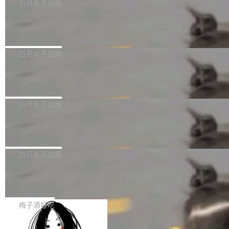
可以用来分析、提炼、审阅、建议，但不能用来
有限公司披露IPO发行价格及战略配售结果，杭
白开水不加糖
创作。 具体来说，LLM 生成的代码可以提交，
州深度求索人工智能基础技术研究有限公司（De
Docker 29.7.2 发布
但必须满足五个条件：预先安排、非关键、高质
epSeek）获配93.3399万股，按150.8元/股发行
量、充分测试、充分审查，并且必须披露。LLM
价格计算，认购金额约1.41亿元，股份锁定期为
Docker 29.7.2 现已发布，具体更新内容如下：
不得生成涉及安全性的关键变更，除非作者本身
36个月。 公告显示，本次宇树科技战略配售对
Bug fixes and enhancements 修复多次传递同
白开水不加糖
就是领域专家。即使如此，政策也"强烈不建
象主要包括长期投资机构、与公司业务具有战略
一环境变量时，docker service create和docker
议"这么做。 对于不披露的情况，审核者可以直
合作关系或长期合作愿景的大型企业、科创板保
Apache Fluss 毕业成为顶级项目
service update会发生 panic 的问题。docker/cl
接关闭 PR，无需解释。 政策作者 Jynn Ne...
荐人跟投子公司，以及公司高级管理人员和核心
i#7145 修复了 Docker Engine 29.7.0 中引入的
今年 7 月，Apache Fluss 的毕业提案在 Apach
员工参与设立的专项资产管理计划。其中，Dee
一个回归问题，该问题导致拉取镜像时会拒绝包
e 孵化器项目管理委员会（IPMC）投票中获得
白开水不加糖
pSeek作为与宇树科技具备战略合作关系的企
含绝对 hardlink 目标的镜像（此类镜像由某些镜
全票通过，随后获 Apache 软件基金会董事会批
业，获配股份数量占本次发行数量的2.31%。 除
像构建工具生成）。moby/moby#53305 修复了
马斯克 AI 百科项目 Grokipedia 被曝数
准。今天，Apache 软件基金会正式宣布 Apach
DeepSeek外，腾讯旗下上海启善投资有限公司
月未更新
Docker Engine 29.7.0 中引入的一个回归问
e Fluss 孵化毕业，成为 Apache 顶级项目（TL
埃隆·马斯克推出的AI百科项目 Grokipedia 被曝
获配9...
题，该问题可能导致在旧版 Linux 内核...
P）！这一里程碑不仅标志着 Fluss 迈入新的发
长期停止内容更新，未能实现其作为“AI版维基百
白开水不加糖
展阶段，也将进一步推动流式存储、实时湖仓与
科”替代品的目标。 据 Lawfare 最新调查，自今
AI 数据基础加速融合，为实时数据基础设施的发
Solon I18n：三种解析器，零样板代码
年4月以来，Grokipedia 页面更新功能基本停
展开启新的篇章。
滞，过去三个月内没有任何条目完成更新，用户
如果你在 Spring Boot 里做过国际化，流程大概
提交的编辑请求也长期处于待处理状态。 Groki
是这样的：配 MessageSource 的 Bean、写 R
梅子酒好吃
pedia 于去年底上线，定位为由人工智能生成内
eloadableResourceBundleMessageSource、
容的百科平台，被马斯克视为传统众包百科网站
Apache Doris 4.1 全面增强 Iceberg：
声明 LocaleResolver、注册 LocaleChangeInt