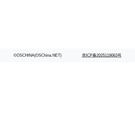
颈。 代码仓深度理解服务（以下简称" CodeBas
的账号密码进入A集群，输入了一条被程序员圈
e深度理解服务"）是华为云码道（CodeA...
称为"删库跑路"的命令——最高管理员权限、无
需确认、强制递归删除。17个小时后，运维人员
发现异常并中止进程时，89TB数据已经没了。
删掉的是AI游戏部门的全部开发文件，包括公司
自研的多个文生3D和...
©OSCHINA(OSChina.NET)
京ICP备2025119063号