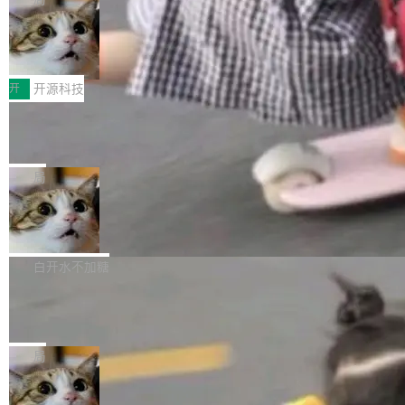
哪些组合有效，作者说，你得靠"文档、校验、或
有科技公司做的一样。只不过，实际上它不一
Workers 和 Durable Objects 的守护进程。 设
者部落知识"。 换个写法。Rust 的 enum，两个
样。这是 Sandstorm.io 的重制版，我十年前的
鲁大师7月新机性能/流畅/AI榜：vivo夺
计思路很直接：每个对象是一个独立的 SQLite
变体：Switchable...
性能、流畅双第一，三星Galaxy Z系列
那个创业公司。不同的是，这次它构建在 Cloudf
数据库，按名称寻址，复制到你自己的 S3 兼容
2026年7月的手机市场，由于存储等硬件成本暴
新折叠缺席
lare Workers 上——我花了九年时间搭建的平台
存储库里。节点之间只通过这个存储库协调——
增，手机厂商的日子也不好过啊，新机速度明显
开
开源科技
——并且深度集成了 AI。这基本上是我十年秘密
没有控制平面，没有共识协议。每个对象自带一
放缓，因此硝烟味淡了许多。新机参数规格除开
计划的顶峰。 十年前，Ken...
个小型数据库，应用天然按分片构建，单个数据
Zed 推出 DeltaDB，一个记录 commit
高价的三星折叠（三星Galaxy Z Fold8 Ultra / Z
之间所有操作的版本控制系统
库的竞争和爆炸半径问题在设计层面就被消除
Fold8 / Z Flip8）外，其余要么是中低端机器，
Zed 编辑器团队发布了新项目——DeltaDB，一
了。 闲置的 cell 会休眠到几乎不占资源。当 cel
例如iQOO Z11i、REDMI Note 17、REDMI No
个在 git commit 之间记录每一次编辑操作的版
局
l 迁移或唤醒时，新宿主从 S3 恢复 SQLite 数据
te 17 Pro、OPPO K15，要么是vivo X300 E这
本控制系统。目前处于 Early Access 阶段。 De
库继续执行。存储库是持久化的唯一真相...
样的次旗舰。 Galaxy Z Fold8 Ultra / Z Fold8 /
SpaceXAI 单季资本开支达 183 亿美元
ltaDB 的核心思路直接写在 landing page 最显
Z Flip8三款折叠屏新机均在7月22日发布，且全
眼的位置：「Software is made between com
根据风险投资人Tomer Tunguz 博客（VC 分
部搭载骁龙8 Elite Gen5 for Galaxy，它们本该
mits」——软件是在 commit 之间写出来的。git
析）披露的最新分析与第二季度业绩报告，Spac
白开水不加糖
是7月性...
只记录了你提交的最终状态，但真正的工作过程
eXAI在上个季度的总资本支出飙升至183.7亿美
——打字、删改、试错、agent 对话——都在 co
Meta 发布终端编程 Agent“Muse Cod
元。其中，绝大部分资金被直接用于 AI 领域，
e” 和 Muse Spark 1.2 模型
mmit 之间的空隙里丢失了。 DeltaDB 要做的就
金额高达158.3亿美元，这一单项投入已经逼近
Meta 今天发布了两款 AI 产品：Muse Code，
是把这段空隙补上。 回退到任何一次编辑：Delt
微软同期总资本开支的四成。 与亚马逊、Alpha
一个在终端里运行的编程 agent；Muse Spark
局
aDB 捕获 commit 之间的每一次操作，...
bet、微软以及 Meta 等传统科技巨头相比，Spa
1.2，驱动这个 agent 的新模型。一句话概括：
ceXAI的资金消耗速度尤为引人瞩目。然而，支
美团开源 LoHoSearch，用知识图谱校
你可以用 curl -fsSL https://dev.meta.ai/install.