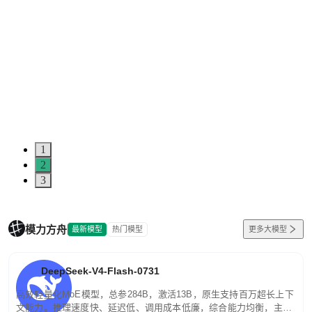
1
2
3
模力方舟
最新模型
热门模型
更多大模型
DeepSeek-V4-Flash-0731
高效轻量化MoE模型，总参284B，激活13B，原生支持百万超长上下
文能力。推理速度快、延迟低、调用成本低廉，综合能力均衡，主打