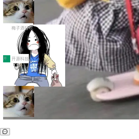
安全与合规要求。对于大多数普通研发场景，公
渐丰富，用户关注的重点也在发生变化：不只是
Gemini 的架构师。Google 首席科学家。 Jeff D
有云模型能够满足快速试用和效率提升的需求。
让AI用起来，还要进一步看清混合算力时代下，
🔥 SolonCode v2026.8.4 发布：界面
ean 在 Google 工作了 27 年后，宣布离职。 他
但对于金融、能源、医疗等对数据安全要求较...
字体可调、22 种语言、记忆搜索增强
Token花在哪里、算力是否被充分利用，以及持
不是一个人走。一同离开的还有 Sanjay Ghema
打开终端就能上岗的全中文编码智能体，这一轮
续增长的AI成本该如何优化。 深信服AI算力网关
wat（Google 员工编号 23，Jeff Dean 二十多
把「看得清、用母语、记得住」三件事一次补
梅子酒好吃
正是围绕这些实际问题，从Token治理和成本治
年的编程搭档，MapReduce 和 Bigtable 的共同
齐。 SolonCode 是什么 SolonCode 是杭州无
理两个方面，让用户的每一份算力都看得清、管
作者）、Quoc Le（Google 大脑核心成员，Se
让“代码语义理解”深度释放AI Coding
耳科技研发的企业级终端编码智能体——一位全
得住、用得稳、省得下、更安全！ 一、从现在开
价值潜能：华为云码道（CodeArts）
q2Seq 和 DocAI 的共同发明人）以及 Oriol Vin
中文驱动的数字员工，自主理解需求、规划步
一、代码仓深度理解技术的作用与价值 在软件工
始，Token使用一目...
代码仓技术解析
yals（Gemini 联合负责人，AlphaSta...
骤、编写代码。不挑模型、不挑平台，curl 一行
程实践中，代码仓是企业核心知识资产的主要载
开
开源科技
装完即用。 开源地址：Gitee · GitCode · GitHu
体。企业级代码仓库通常包含数十万乃至数百万
b 安装 支持 Java 8+（8~26）、macOS / Linu
一条“删库”命令跑 17 小时，算法工程
个文件，其规模远超单次模型调用可承载的上下
师删光 89TB 数据只为干私活
x / Windows / Harmony PC。 # macOS / Linu
文窗口。随着项目规模的持续扩张与代码历史的
最高人民检察院8月4日公布了一起案件：北京一
x / Harmony PC curl -fsSL https://solon.noea
不断累积，代码仓中的模块关系、接口契约、业
名90后算法工程师王某，为了给自己接的私活腾
局
r.org/solon...
务逻辑等关键信息往往分散于数十乃至数百个文
服务器空间，删光了公司AI游戏部门的全部核心
件之中，形成高度复杂的知识关联网络。传统的
数据。 王某2024年1月入职东城区某科技公司AI
代码检索手段（如关键词匹配、目录遍历）仅能
短剧部门，有互联网大厂背景。在公司内部架构
在语法层面完成文本定位，难以触及代码的语义
调整期间，部门三次通知全员将数据从A集群迁
内涵与结构关联，导致开发者使用代码智能体在
移到B集群，王某都回复了"收到"。 他没有迁移
理解大规模代码仓时面临显著"代码仓理解"瓶
数据。2024年9月3日下午4点，他使用此前登录