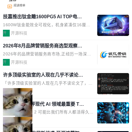
阅读榜单
技嘉推出钛金雕1600PG5 AI TOP电
源：为发烧级主机与本地AI算力打造旗
1600W钛金能效全可视化，机身紧凑仅16厘米
舰供电方案
继2026台北电脑展首度亮相后，技嘉科技近日正
开
开源科技
式发布钛金雕1600PG5 AI TOP电源。这款高端
2026年8月品牌营销服务商选型观察：
电源专为发烧级DIY主机与本地AI算力平台打
从流量思维到品牌资产思维的范式转移
造，整机长度仅16厘米，提供1600W额定功率
2026年的品牌营销服务商市场,正经历一场深刻
与80PLUS钛金能效；支持ATX 3.1与PCIe 5.1
的价值重构。全球全案品牌代理机构市场从2025
开
开源科技
规范，结合服务器级元件、完善供电线材与内置
年的83.1亿美元增长至2026年的86.6亿美元,年
实时LCD监控屏，可充分满足当下高阶PC主机
许多顶级实验室的人现在几乎不读论文
复合增长率达5.44%,预计2032年将突破120亿美
了
的严苛使用需求。 澎湃功率，紧凑机身 钛金雕1
元。数字广告与公共关系相关服务市场更是从20
「许多顶级实验室的人现在几乎不读论文了，而
600PG5 AI TOP具备强悍输出功率，同时实现
25年的8463亿美元扩张至2026年的8763亿美
且他们认为 ICLR/ICML/NeurIPS 充斥着大量过
局
机身尺寸大幅精简。整机长度仅16厘米，属于同
元。数字的背后是一个清晰的事实——品牌对专
度宣传和欺诈。」 OpenAI 研究员 Keller Jorda
功率段机身尺寸十分紧凑的1600W电源产品。小
业化营销服务的需求从未如此迫切。 但市场扩容
xAI 前工程师评现代 AI 领域最重要 Top
n 这条推文引发了广泛讨论。他不是在说风凉
巧机身有效提升市面主流标准A...
3 开源项目
的同时,服务商的竞争逻辑正在改变。2026年Top
话，他是说出了一个圈内人尽皆知但很少公开捅
Flash Attention 2 可能比我们所有人都活得久。
Agency年度合辑的观察指出,“产品”这个离消费
破的事实。 Jordan 随后补充了一句软化声明：
这句话不是来自某个技术博客，而是出自 Hieu
局
者最近的载体,在整个品牌营销层面的权重显著变
「我不认为这些会议上大部分论文都在过度宣传
Pham 的一条推文。Hieu Pham 是谁？他是 xAI
高了。全域营销服务商的竞争正在从规模转向深