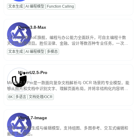
高并发、轻量化任务，适合日常对话、内容创作、基础 RAG、批量
文本生成
AI 编程模型
Function Calling
文案处理等普惠刚需场景。
Qwen3.8-Max
2.4万亿参数MoE旗舰，编程与办公能力全面跃升，可自主编程十数
天交付完整项目。胜任法律、金融、设计等数百种专业任务，一次对
话端到端交付生产级成果。原生视觉理解贯穿规划、执行与验证全流
文本生成
AI 编程模型
多模态
程，支持超长文档与长视频的深度语义解析。长程任务中自主规划与
闭环迭代，持续进化。
MinerU2.5-Pro
MinerU2.5-Pro是一款面向复杂文档解析与 OCR 场景的专业模型，能
够从图片和文档中识别文字、理解页面布局，并将非结构化内容转换
为便于存储、检索和二次处理的结构化结果。
8K
多语言
文档处理/OCR
Wan2.7-Image
万相 2.7 图像生成与编辑模型，支持组图、多图参考、交互式编辑和
最高 2K 输出。