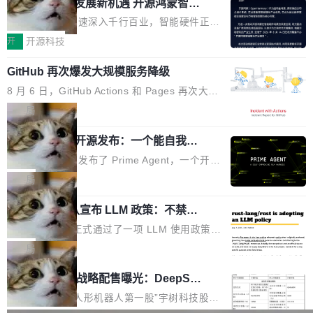
或造假。问题是，作为读者，如果你筛选出那些
共商智能硬件发展新机遇 开源鸿蒙智能
的早期工程师之一，在 Grok 训练基础设施团队
度,案例厚度、全域覆盖、多线协同...
硬件开发者日杭州站即将举行
看起来最令人兴奋的论文，那它们大部分都是过
工作过。近日他在 X 上发了一条帖子，列出了他
随着万物智联加速深入千行百业，智能硬件正从
度宣传的。」 这才是真正的痛点。不是所有论文
认为现代 AI 领域最重要的三个开源项目。 第一
单点设备迈向智能化、网联化、协同化发展。作
开
开源科技
都有问题，是最吸引眼球的那批论文最有问题。
个名字毫无悬念：Flash Attention 2。 Hieu 的
为面向全场景、跨终端的分布式操作系统，开源
他引用的帖子来自 Mathew Shen，一位 ICLR 2
理由很具体。FA 系列不需要解释，但 FA2 是他
GitHub 再次爆发大规模服务降级
鸿蒙通过统一技术底座和分布式能力，为不同类
026 的读者：「看了篇 ...
认为最重要的一个——复杂度恰到好处，刚好能
型智能设备的开发、连接与互联提供关键支撑，
8 月 6 日，GitHub Actions 和 Pages 再次大规
驱动你去学 CuTe，但还没被那些"邪恶的" Hopp
也为产业链企业探索产品创新与商业增长打开新
模服务降级，Actions 完全不可用超过 5 小时，
局
er++ 优化所淹没，足够容易修改和适配。 更关
的空间。 8月14日，开源鸿蒙智能硬件开发者日
webhook 停发，连自托管 runner 也因调度层故
键的是 FA2 的持久性...
（OHDD：OpenHarmony Hardware Develope
Prime Agent 开源发布：一个能自我改
障无法工作。Pages、Copilot code review、C
进的编程 Agent，ARC-AGI 3 超越人类
r Day）将在杭州启航。活动面向智能硬件产业
opilot coding agent 全部受影响。从检测到完全
Prime Intellect 发布了 Prime Agent，一个开源
专家基线
链企业和开发者，邀请行业专家与资深技术顾
恢复，大约 12 小时。 这是 2026 年 8 月的第六
的编程 Agent Harness，核心设计围绕两个抽
局
问，围绕开源鸿蒙技术能力、设备适配、芯片适
起事故，其中四起与 AI/Copilot 服务相关。 Git
象：Recursive Language Model（RLM）和 C
配、功耗与稳定性调优、兼容性测评及统一互联
Hub 员工 kdaigle 在 HN 讨论中贴出了一组数
Rust 项目团队宣布 LLM 政策：不禁
ontinual Harness。在 ARC-AGI 3 基准测试
等内容展开系统讲解和实战交流，帮助企业进一
止，但你要承认哪些代码不是你写的
据：2025 年全年 10 亿次 commit。现在，每周
上，Prime Agent + Opus 5 的组合达到了 95.
Rust 语言项目正式通过了一项 LLM 使用政策，
步了解开源鸿蒙在智能...
2.75 亿次，全年预计 140 亿次。GitHub...
5% RHAE Best@1，超过了 ARC 报告的人类专
覆盖 rust-lang/rust 单一仓库的代码贡献。这不
局
家基线 95.4%。 不是又一个 coding agent 包装
是项目级别的官方立场，目前由五个团队采纳，
宇树科技 IPO 战略配售曝光：DeepSe
器 Prime Agent 的架构和市面上大多数 coding
但它可能是主流开源项目中关于 AI 辅助贡献最
ek 获配 93.3 万股，锁定 36 个月
agent 有本质区别。大多数 agent harness 的设
细致的一份规则。 政策的核心只有一句话：LLM
8月6日晚间，“人形机器人第一股”宇树科技股份
计是基于早期模型的能力—...