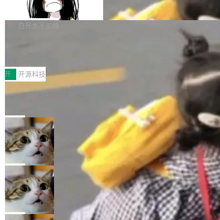
支持 UPDATE、MERGE INTO 与 Iceb
维基百科的替代方案。Lawfare 调查发现，无论
erceptor…五六步之后才能看到第一行翻译文
Apache Doris 4.1 要补齐的，正是缺失的那一
erg V3
热门页面还是低关注度页面，均未出现近期更
本。 Solon 换了个方式。整个 i18n 模块围绕三
半。在已有查询能力的基础上，Doris 进一步支
白开水不加糖
新，相关问题并非局限于特定领域，而是在不同
个解析器、一个注解、一个工具类展开——没有
持了 UPDATE、DELETE、MERGE INTO 等数
主题和访问量页面中普遍存在。 调查人员最初认
XML、没有拦截器注册、没有样板配置。 资源
Testin XAgent：CIO智能测试落地指南
据修改操作、完整的表结构管理与分区演进，以
为，Grokipedia可能只是限...
文件的约定 把文件放到 resources/i18n/ 下： r
及 rewrite_data_files、expire_snapshots 等日
7月30日，TiD2026质量竞争力大会在北京中关
esources/i18n/messages.properties ...
常维护操作，并完整支持 Iceberg V3 格式。
村国家自主创新示范区会议中心开幕。本届大会
开
开源科技
由中关村智联软件服务业质量创新联盟主办，以
让非法状态不可表示：一篇关于 ADT
“智构可信·质创未来——AI原生时代的质量新范
的帖子在 Reddit 火了
式”为主题，直面AI从实验室走向规模化产业落地
有一种东西，一旦用过就回不去了。Alex Fedos
的核心质量命题。会上，《2026智能研发生产力
eev 管它叫"软件设计的基石"。 他说的东西不新
局
工具选型手册》发布，Testin云测的Testin XAge
鲜——代数数据类型（ADT），尤其是和类型
Cloudflare 开源内部企业 AI 平台 Clou
nt智能测试系统入选AI测试领域代表产品。对CI
（sum type）。但他说清楚了一件事：这不是类
dflare OS
O而言，这提示了一个转变：AI测试正在从效率
型系统的学术体操，是日常编码的思维方式。 文
Cloudflare 发布了一个开源项目 Cloudflare O
工具升级为企业的质量基础设施。 CIO面对的新
章从一个简单的例子切入。一个网站的深色主题
S。如果你只看官方博客，你会觉得这是又一
局
现实 过去两年，CIO们的焦虑清单上多了两项：
设置，如果用布尔值 + 可空字段来表示——bool
个"AI 知识库 + 聊天机器人"——每个大厂都在
一是如何让大模型和智能体应用安全地从PoC走
Deno 团队开源 Celld，可自托管的分
ean 表示是否可切换，nullable 的默认模式、浅
做，没什么新鲜的。 但 Kenton Varda 在 Twitte
向生产，二是如何让测试团队跟得上AI应用...
布式 Durable Objects
色方案、深色方案——会产生大量无意义的组
r 上把事情说清楚了： 今天我们发布了 Cloudfla
Ryan Dahl 领导的 Deno 团队推出了最新开源项
合。方案缺了、配置冲突了、全 null 了。要知道
re OS，一个带连接器的聊天机器人，跟其他所
目 Celld，一个能在自己机器上运行 Cloudflare
局