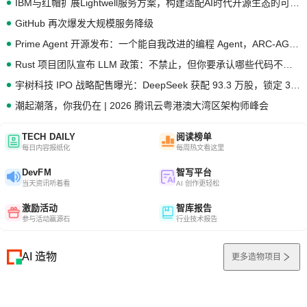
IBM与红帽扩展Lightwell服务方案，构建适配AI时代开源生态的可信基础设施
GitHub 再次爆发大规模服务降级
Prime Agent 开源发布：一个能自我改进的编程 Agent，ARC-AGI 3 超越人类专家基线
Rust 项目团队宣布 LLM 政策：不禁止，但你要承认哪些代码不是你写的
宇树科技 IPO 战略配售曝光：DeepSeek 获配 93.3 万股，锁定 36 个月
潮起潮落，你我仍在 | 2026 腾讯云粤港澳大湾区架构师峰会
TECH DAILY
阅读榜单
每日内容报纸化
每周热文看这里
DevFM
智写平台
当天资讯听着看
AI 创作更轻松
激励活动
智库报告
参与活动赢源石
行业技术报告
AI 造物
更多造物项目