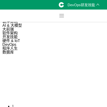
DevOps研发效能
综合
开源资讯
软件资讯
AI & 大模型
大前端
软件架构
开发技能
硬件 & IoT
DevOps
程序人生
数据库
1