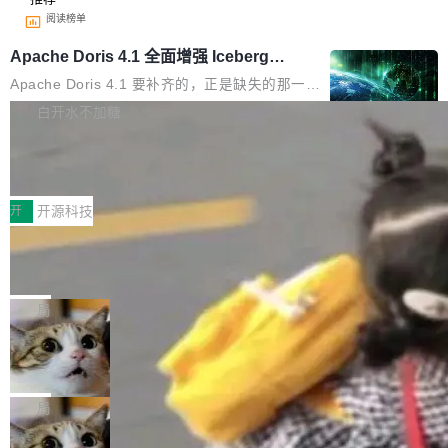
阅读榜单
Apache Doris 4.1 全面增强 Iceberg：
支持 UPDATE、MERGE INTO 与 Iceb
Apache Doris 4.1 要补齐的，正是缺失的那一
erg V3
半。在已有查询能力的基础上，Doris 进一步支
白开水不加糖
持了 UPDATE、DELETE、MERGE INTO 等数
Testin XAgent：CIO智能测试落地指南
据修改操作、完整的表结构管理与分区演进，以
及 rewrite_data_files、expire_snapshots 等日
7月30日，TiD2026质量竞争力大会在北京中关
常维护操作，并完整支持 Iceberg V3 格式。
村国家自主创新示范区会议中心开幕。本届大会
开
开源科技
由中关村智联软件服务业质量创新联盟主办，以
让非法状态不可表示：一篇关于 ADT
“智构可信·质创未来——AI原生时代的质量新范
的帖子在 Reddit 火了
式”为主题，直面AI从实验室走向规模化产业落地
有一种东西，一旦用过就回不去了。Alex Fedos
的核心质量命题。会上，《2026智能研发生产力
eev 管它叫"软件设计的基石"。 他说的东西不新
局
工具选型手册》发布，Testin云测的Testin XAge
鲜——代数数据类型（ADT），尤其是和类型
nt智能测试系统入选AI测试领域代表产品。对CI
Cloudflare 开源内部企业 AI 平台 Clou
（sum type）。但他说清楚了一件事：这不是类
dflare OS
O而言，这提示了一个转变：AI测试正在从效率
型系统的学术体操，是日常编码的思维方式。 文
Cloudflare 发布了一个开源项目 Cloudflare O
工具升级为企业的质量基础设施。 CIO面对的新
章从一个简单的例子切入。一个网站的深色主题
S。如果你只看官方博客，你会觉得这是又一
局
现实 过去两年，CIO们的焦虑清单上多了两项：
设置，如果用布尔值 + 可空字段来表示——bool
个"AI 知识库 + 聊天机器人"——每个大厂都在
一是如何让大模型和智能体应用安全地从PoC走