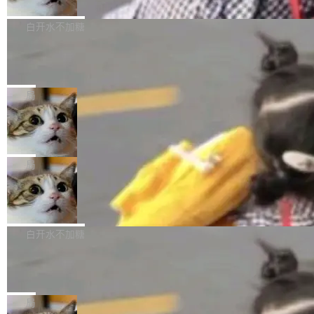
开源
由软件情怀，而是一个跟 AI agent 直接相关的
关开源项目的开发者，希望参加 DeepSeek Har
商汤科技宣布面向社区开源轻量级统一多模态模
技术判断。 两行 prompt 就能个性化任何软件 C
ness 的内测，可以回复或私信联系我。请附上
型的预览版本 SenseNova U1.5-Lite-Preview。
白开水不加糖
rawshaw 给出了两个 prompt。 第一个： "下载
GitHub id 以及开源代表作。」 DeepSeek 曾在
公告称，SenseNova U1.5-Lite-Preview并非简
某个软件的源码，在本地构建。修改 agent ...
Ubuntu 将核心系统包从 deb 转成了 s
官方招聘信息中写过一条简洁有力的公式：Mod
单的模型规模升级，而是基于 SenseNova U1
nap
el + Harness = Agent。模型负责理解和推理，
的一次系统性迭代，不仅在同一架构中贯通视觉
Ubuntu 正在把又一个核心系统包从 deb 转为 s
Harness 负责把能力落到真实环境中——调用工
理解、推理、生成与编辑，还仅以 8B-MoT 的轻
nap。这次是 hwctl——一个用来检查 Ubuntu
局
具、读写文件、管理上下文、处理错误、完成闭
量大小，将能力推进到4K、更精细的真实质感、
硬件认证状态的命令行工具。 Canonical 工程师
环。崔添翼招人的标...
Dario Amodei 担心新人来 Anthropic
更复杂的视觉控制和可持续迭代编辑。 相比 U
Alan Griffiths 在邮件列表中说得很直白：「hwc
只为金钱，不为使命
1，U1.5-Lite-Preview 在以下方向上带来了显著
tl 是一个 Ubuntu 专有的包，它和它的依赖项都
顶级 AI 研究员在两家公司之间来回跳，中间只
提升： 原生支持4K图像生成； 更精细的局部纹
是 Ubuntu 专有的，不会用在其他发行版上。」
隔了几天。 Lilian Weng 上周刚宣布因健康原因
局
理、细节与真实世界质感； 更准确的中英文文字
所以 deb 版本的受众实际上为零。既然只有 Ub
离开 Thinking Machines Lab，说自己作为联合
生成与复杂版式组织； 更稳定的图...
untu 用户在用，那用 snap 打包就没什么可纠结
FFmpeg 9.0 发布
创始人的角色「太累了」。几天后，The Inform
的。 从 deb 到 snap 的迁移路径 hwctl 是 rust-
ation 就曝出她将重回 OpenAI，负责递归自我
FFmpeg 9.0 现已发布，包含多项改进。官方更
hwlib 硬件 API 库的一部分，命令行工具负责查
改进方向的研究。她是 Thinking Machines 过
新日志列出的 9.0 版本主要更新内容如下： 扩
白开水不加糖
询 Ubuntu 的硬件认证数据库。...
去一年内第四个离开的联合创始人。 这家由前
展 AMF 色彩转换器 (vf_vpp_amf) 的 HDR 功能
OpenAI CTO Mira Murati 创立的公司，连创始
DeepSeek V4 Flash 单日消耗 8 万亿 t
MP4 muxer 中支持 LCEVC 音轨复用 Playdate
okens 登顶热搜
团队都留不住。 但 Thinking Machines 不是唯
视频编码器和多路复用器 添加 v360_vulkan filt
8 万亿 tokens。一天。一家公司的消耗。 Open
一在人才争夺战中失血的公司。六月，Google
er HE-AAC 960 解码 (DAB+) transpose_cuda
Code 在 X 上发帖：「DeepSeek Flash did 8T
局
连失两员大将：Noam Shazeer 去了 Op...