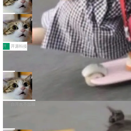
ean 表示是否可切换，nullable 的默认模式、浅
Deno 团队开源 Celld，可自托管的分
做，没什么新鲜的。 但 Kenton Varda 在 Twitte
向生产，二是如何让测试团队跟得上AI应用...
布式 Durable Objects
色方案、深色方案——会产生大量无意义的组
r 上把事情说清楚了： 今天我们发布了 Cloudfla
Ryan Dahl 领导的 Deno 团队推出了最新开源项
合。方案缺了、配置冲突了、全 null 了。要知道
re OS，一个带连接器的聊天机器人，跟其他所
目 Celld，一个能在自己机器上运行 Cloudflare
局
哪些组合有效，作者说，你得靠"文档、校验、或
有科技公司做的一样。只不过，实际上它不一
Workers 和 Durable Objects 的守护进程。 设
者部落知识"。 换个写法。Rust 的 enum，两个
样。这是 Sandstorm.io 的重制版，我十年前的
鲁大师7月新机性能/流畅/AI榜：vivo夺
计思路很直接：每个对象是一个独立的 SQLite
变体：Switchable...
性能、流畅双第一，三星Galaxy Z系列
那个创业公司。不同的是，这次它构建在 Cloudf
数据库，按名称寻址，复制到你自己的 S3 兼容
2026年7月的手机市场，由于存储等硬件成本暴
新折叠缺席
lare Workers 上——我花了九年时间搭建的平台
存储库里。节点之间只通过这个存储库协调——
增，手机厂商的日子也不好过啊，新机速度明显
开
开源科技
——并且深度集成了 AI。这基本上是我十年秘密
没有控制平面，没有共识协议。每个对象自带一
放缓，因此硝烟味淡了许多。新机参数规格除开
计划的顶峰。 十年前，Ken...
个小型数据库，应用天然按分片构建，单个数据
Zed 推出 DeltaDB，一个记录 commit
高价的三星折叠（三星Galaxy Z Fold8 Ultra / Z
之间所有操作的版本控制系统
库的竞争和爆炸半径问题在设计层面就被消除
Fold8 / Z Flip8）外，其余要么是中低端机器，
Zed 编辑器团队发布了新项目——DeltaDB，一
了。 闲置的 cell 会休眠到几乎不占资源。当 cel
例如iQOO Z11i、REDMI Note 17、REDMI No
个在 git commit 之间记录每一次编辑操作的版
局
l 迁移或唤醒时，新宿主从 S3 恢复 SQLite 数据
te 17 Pro、OPPO K15，要么是vivo X300 E这
本控制系统。目前处于 Early Access 阶段。 De
库继续执行。存储库是持久化的唯一真相...
样的次旗舰。 Galaxy Z Fold8 Ultra / Z Fold8 /
SpaceXAI 单季资本开支达 183 亿美元
ltaDB 的核心思路直接写在 landing page 最显
Z Flip8三款折叠屏新机均在7月22日发布，且全
眼的位置：「Software is made between com
根据风险投资人Tomer Tunguz 博客（VC 分
部搭载骁龙8 Elite Gen5 for Galaxy，它们本该
mits」——软件是在 commit 之间写出来的。git
析）披露的最新分析与第二季度业绩报告，Spac
白开水不加糖
是7月性...
只记录了你提交的最终状态，但真正的工作过程
eXAI在上个季度的总资本支出飙升至183.7亿美
Meta 发布终端编程 Agent“Muse Cod
——打字、删改、试错、agent 对话——都在 co
元。其中，绝大部分资金被直接用于 AI 领域，
e” 和 Muse Spark 1.2 模型
mmit 之间的空隙里丢失了。 DeltaDB 要做的就
金额高达158.3亿美元，这一单项投入已经逼近
Meta 今天发布了两款 AI 产品：Muse Code，
是把这段空隙补上。 回退到任何一次编辑：Delt