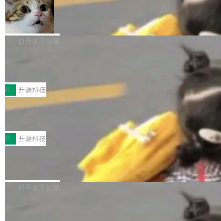
filter 添加 AMF Frame Rate Converter (vf_frc
tokens on August 1st. 5T of free usage + 3T
_amf) filter SMPTE 2094-50 元数据支持和直
NetBSD 11.0 正式发布
on OpenCode Go.」79.8 万次浏览，连带着 #
通 ProRes RAW VideoToolbox 硬件加速器 AP
DeepSeek一天消耗了8万亿# 上了微博热搜——
NetBSD 11.0 现已正式发布，这是 NetBSD 操
V ...
注意这是 OpenCode 一家的消耗。 OpenCode
作系统的第十八个主要版本。 自 NetBSD 10.1
白开水不加糖
是 Anomaly 出品的 AI 编程工具，套餐 10 美元/
以来的变化 更新亮点： 新增对 RISC-V 处理器
月。用户交了 10 美元，就能用 DeepSeek Flas
2026 ChinaJoy鸿蒙游戏增长臻享会举
架构的支持。NetBSD 11.0 是首个支持 64 位 R
办，鲸鸿动能系统呈现游戏行业解决方
h 随便写代码，按网友说法：「怎么使劲用也用
ISC-V 平台的稳定版本，涵盖一系列基于 StarFi
8月1日，2026 ChinaJoy期间，鸿蒙游戏增长臻
案
不完。」5T 来自免费额度，3T 来自 Go...
ve JH71XX 的设备，例如 VisionFive 2、PINE
享会在上海举办。鸿蒙生态的全场景智慧营销平
开
开源科技
64 STAR64，以及 QEMU。 增强了对 POSIX.1
台鲸鸿动能协同华为游戏中心，面向游戏行业开
-2024 和 C23 编程接口标准的兼容性。 compat
技嘉X3D系列再添新成员 B850 AORU
发者及生态伙伴，系统呈现了平台在游戏领域的
S ELITE X3D主板强化性能体验
_linux(8) 增强了对 Linux 系统调用的支持，包
完整能力版图——从IAP高价值用户的全周期经
面向AMD Ryzen X3D处理器玩家，技嘉X3D系
括 epoll（围绕 kqueue 实现）、POSIX 消息队
营、到IAA游戏的“买变一体”正循环、再到联运与
列主板阵容迎来新成员——B850 AORUS ELITE
开
开源科技
列、...
广告协同的全链路经营闭环，以及面向全球市场
X3D。作为面向主流高性能平台打造的全新主板
的出海增长布局。 华为终端云业务商业化销售负
Zadig v5.0 发布：AI 发布专员与 AI 审
产品，B850 AORUS ELITE X3D延续技嘉在X3
查专员上线
责人在开场致辞中表示，游戏开发者的核心诉求
D平台优化上的技术积累，旨在为游戏玩家带来
我们团队这几天最大的卡点不是 AI 写得不够
已不再是“多一个投放渠道”，而是一套能够持续
更稳定、更高效的装机选择。 B850 AORUS ELI
好，是 AI 写得太好了。 好到审查排期从两天的
白开水不加糖
驱动增长的体系。截至目前，搭载HarmonyOS
TE X3D基于AMD AM5平台打造，支持AMD Ry
活儿拖成了五天。PR 一堆起来没人敢合，发布
6的终端设备已突破7000万台，注册开发者数量
zen 9000/8000/7000系列处理器，并针对X3D
Dgraph v25.4.0 发布，具有图形后端的
窗口推了又推。好到合进 main 分支的代码，我
已突破 1100 万。随着鸿蒙生态汇聚越来越多的
原生 GraphQL 数据库
处理器特性进行平台级优化。其搭载X3D鸡血模