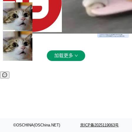
文件详情初次显示时语法高亮失效的问题 修复 s
入从每百万 token 1 美元砍到 0.2 美元，输出从
局
oloncode web 审查详情文件名中文乱码的问题
6 美元砍到 1.2 美元。GPT-5.6 Terra 降 20%。
细节优化 详情查看：https://gitee.com/opensol
DeepSeek-V4-Flash 官方 API 现已正
旗舰 Sol 没降，但加了一个 Fast 模式——2.5
式上线公测
on/soloncode/releases/v2026.8.2
倍速度，2 倍价格，智商不变。 降价的理由不是
DeepSeek V4 Flash 正式版今天上线了。模型
市场竞争，不是清库存，是 Sol 自己把自己优化
结构和参数规模没变，还是 MoE 284B、激活 1
局
了。 这事分两步。第一步，OpenAI 把 GPT-5.6
3B、100 万 token 上下文——只重新做了后训
Sol 部署上线。第二步，让 Sol 通过 Codex 自
练。但改完之后，Agent 能力直接把自家 4 月发
己去优化自己的推理基础设施。Sol 学了 Triton
的 Pro Preview 给干了。 九项 Agent 基准测试
加载更多
和 Gluon 两种 GPU 编程语言，重写了生产环境
全部反超。Terminal Bench 2.1 从 61.8 涨到 8
的 GPU 内核，找出了哪...
2.7，DeepSWE 从 7.3 涨到 54.4，DSBench-F
ullStack 从 37.0 涨到 68.7。不说别的，一个 Fl
ash 型号干翻了三个月前代表最高水平的 Pro 预
览版，这件事本身就够说明后训练的威力了。 跟
它一起来的还有两...
©OSCHINA(OSChina.NET)
京ICP备2025119063号