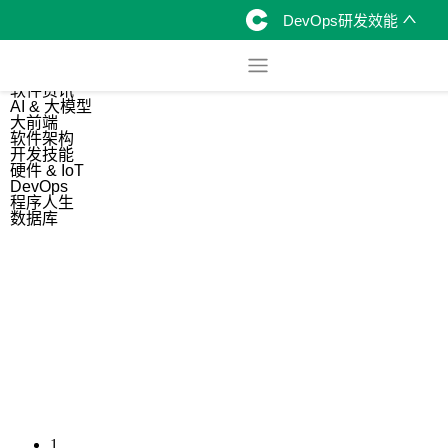
DevOps研发效能
综合
开源资讯
软件资讯
AI & 大模型
大前端
软件架构
开发技能
硬件 & IoT
DevOps
程序人生
数据库
1