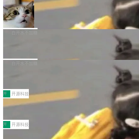
微软同期总资本开支的四成。 与亚马逊、Alpha
一个在终端里运行的编程 agent；Muse Spark
局
aDB 捕获 commit 之间的每一次操作，...
bet、微软以及 Meta 等传统科技巨头相比，Spa
1.2，驱动这个 agent 的新模型。一句话概括：
美团开源 LoHoSearch，用知识图谱校
ceXAI的资金消耗速度尤为引人瞩目。然而，支
你可以用 curl -fsSL https://dev.meta.ai/install.
准 AI 能力认知
撑庞大支出的资金来源却呈现出截然不同的面
sh | bash 安装一个能在大项目里自动规划、写
机器出题的前提，是让机器拥有全局视野。整个
貌。数据显示，微软和 Meta 主要依托充沛的经
代码、验证结果的 AI 终端工具。 据介绍，Muse
构建流程可以分为四个环节：建图 → 控制难度
白开水不加糖
营现金流来覆盖资本开支，其资本支出覆盖率分
Code 是 Meta 的编程 agent 产品。它和市场上
→ 质量把关 → 数据概览。
别达到155% 和106%;而SpaceXAI的经营现金
已有的终端编程 agent 在设计理念上有几个明显
腾讯开源 UCL-MPComm 通信库
流仅能覆盖资本开支的12...
的差异点。 异步后台 agent：Muse Code 有一
腾讯网平团队宣布开源了 UCL-MPComm 通信
个主 agent 循环，外加一组后台 agent。这些后
库，并将作为transport接入Mooncake TENT。
白开水不加糖
台 agent...
该通信库针对AI Memory池化场景的数据传输需
CoStrict入选工信部2025人工智能应用
求进行了深度优化，能够实现数据中心内大规模
典型案例
计算节点间多种内存类型的高性能通信。 UCL-
近日，工信部科技司公示《2025人工智能应用典
MPComm将作为一种传输引擎接入Mooncake T
型案例入选名单》，深信服“面向企业研发场景的
开
开源科技
ENT，实现零拷贝传输性能提升30%、非零拷贝
开源 AI 编程平台 CoStrict 应用”凭借卓越的技术
传输性能最高提升5倍。UCL-MPComm底层基
深信服AI算力网关入选工信部人工智能
创新与落地成效成功入选。 全链路私有化部署，
应用典型案例！
于自研UCL-Engine通信引擎，后续腾讯网平将
助力企业AI研发安全落地 当前，越来越多企业已
前不久，工业和信息化部正式发布《2025年人工
持续开源更多基于UCL-Engine的高性能通信组
经开始引入 AI Coding 工具，通过调用公有云模
智能应用典型案例名单》，集中展示人工智能在
开
开源科技
件。 腾讯网平团队在UCL-MPComm中实现了一
型或企业内部部署模型提升研发效率。但随着 AI
各领域的应用成果，覆盖技术底座、行业赋能、
个独立于业务线程的全局通信引擎（Engine），
Coding 从个人辅助工具逐步走向团队级、组织
Jeff Dean 离开 Google：一个时代的结
产品应用、支撑保障、专题等五大方向。深信服