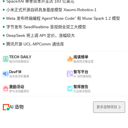
SpaceXAI 单季资本开支达 183 亿美元
小米正式开源自研具身基座模型 Xiaomi-Robotics-1
Meta 发布终端编程 Agent“Muse Code” 和 Muse Spark 1.2 模型
字节发布 SeedRealtime 音视频全双工大模型
DeepSeek 将上调 API 定价，涨幅较大
腾讯开源 UCL-MPComm 通信库
TECH DAILY
阅读榜单
每日内容报纸化
每周热文看这里
DevFM
智写平台
当天资讯听着看
AI 创作更轻松
激励活动
智库报告
参与活动赢源石
行业技术报告
AI 造物
更多造物项目