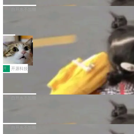
们自己都没看完。 这事不是个例。GitLab 调研
Dgraph 是一个水平可扩展的分布式 GraphQL
高质量游戏...
式2.0，可根据不同使用场景释放处理器潜力，
过 1528 名开发者，85% 说 AI 把瓶颈从写代码
数据库，有一个图形后端。作为一个原生的 Gra
白开水不加糖
帮助玩家在游戏与高负载应用中获得更充分的性
转移到了审代码。 写代码有人替你干了。但审代
phQL 数据库，它严格控制数据在磁盘上的排列
能表现。 在核心规格方面，B850 AO...
码、把关发版这两道关，还得靠人肉扛。 V5.0
竹知了：一个零依赖的单文件 HTML，
方式，以优化查询性能和吞吐量，减少集群中的
把儿时竹蝉玩具搬进浏览器
想让 AI 一起盯。
磁盘寻道和网络调用。 Dgraph v25.4.0 现已发
竹知了（zhuzhiliao）是那种小时候路边摊上几
布，具体更新内容包括： feat(zero)：Zero 现
块钱的玩意儿——一根小竹签，一个竹筒，一头
局
支持 --security superflag（token=...;whitelist
系着涂了松香的线。甩起来，竹膜震动，发出“哇
=...），与 Alpha 版本的格式一致，并据此对其
30倍效率升级：解锁医学影像数据要素
——哇”的蝉鸣声。实物越来越难找了，有开发者
价值化的真实路径
管理 HTTP 端点进行授权。 <blockquote> <p>
把它做成了 Web 玩具，放在 zhuzhiliao.imsai.c
完成一例腹部CT影像标注，张医生过去需要约1
<span><strong>警告：</strong>&nbsp;Zero
c 上，并在 GitHub 开源。 玩法很简单：按住屏
20个小时。他必须在数百张连续影像上，一笔一
开
开源科技
的 admin ...
幕画圈，或者直接甩手机。页面会实时显示转速
笔勾画边界，一层一层识别肌肉组织。如今，使
（圈/秒），声音来自真实竹知了录音的 1.72 秒
Apache Dubbo-go v3.3.2 正式发布
用东软飞标医学影像标注平台，同样的工作缩短
采样，无缝循环。音频解码失败时，还有一套合
至4小时，效率提升30倍。 这组数字背后，改变
这个版本面向生产环境，重心在内核稳定性。我
成兜底——锯齿波振荡器模拟脉冲，并联带通共
的不只是速度，而是把医学影像转化为AI能力的
们彻底收敛了旧配置体系，扩展了 Triple 协议与
白开水不加糖
振峰模拟竹膜和筒腔共鸣。 技术细节上，物理引
路径真正打通了。 大型医院积累的影像数据规模
泛化调用能力，加强了应用级元数据和服务治
擎是绳系质点模型：重力、弹性绳（只拉不
庞大，但不能直接用于训练模型。器官、病灶和
Calibre 9.12 发布，功能强大的开源电
理，同时集中修了并发安全、资源泄漏和热路径
推）、空气阻力，1/240 秒定步长积...
子书工具
组织边界，必须由专业医生逐层识别、标记和校
性能问题。
Calibre 开源项目是 Calibre 官方出的电子书管
正，才能成为机器能理解的高质量数据。医学影
理工具。它可以查看，转换，编辑和分类所有主
白开水不加糖
像AI落地最昂贵的环节，不是算法，是专业医生
流格式的电子书。Calibre 是个跨平台软件，可