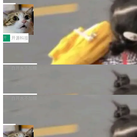
化系统等关键方向的系统性技术实力。 本届赛事
5 的架构基础构建，参数规模扩展至 2.4 万亿，
态生成模型，能生成带原生立体声的 2K 视频。
局
聚焦多语言对话语音模型面临的关键技术挑战，
激活参数95B，支持100万上下文Tokens，在编
没有发布会，没有预告，直接扔了篇文章出来，
共吸引来自全球工业界与学术界的1...
程、办公、科研以及长周期任务等方面实现了全
DeepSeek-V4-Flash正式版API上线超
权重已经上传至 Hugging Face。 去年国内的视
算互联网
面提升。它不仅能应对更具挑战性的问题，还能
频生成模型还在追 Runway 和 Pika 的参数，今
近日，DeepSeek-V4-Flash 正式版 API 开启公
更可靠地端到端完成复杂任务，输出值得信赖的
天 MiniMax H3 从架构到许可都摆上台面了。一
开测试。国家超算互联网正式上线 DeepSeek-V
开
开源科技
成果。 全球开发者都可通过千问 AI 平台获得 Q
个模型，三个模块，两个开源。 H3 由三个模块
4-Flash 正式版（DeepSeek-V4-Flash-0731）
wen3.8 的 API 服务：国内每百万 Tok...
组成：H3-Context-IR 负责多模态指令理解和编
Docker 29.7.1 发布
模型 API 调用服务和模型文件。 DeepSeek-V4-
排（闭源，提供 API）；H3-Base 是核心生成模
Flash-0731 经过大量后训练工作，智能体能力
Docker 29.7.1 现已发布，具体更新内容如下：
型，33B 参数，负责 768p 音视频生成（开
大幅增强，指令遵循能力大幅增强。在多项基准
Bug fixes and enhancements 修复了一个回归
白开水不加糖
源）；H3-Regenerate-2K 负责 in-context 重新
测试中，DeepSeek-V4-Flash 正式版性能可与
问题，该问题导致无法拉取图层中包含缺少明确
生成 2K ...
当前最强的闭源模型相媲美。 超算互联网现面向
Ant Design 6.5.3 发布，企业级 UI 设
父目录条目的目录的图像。moby/moby#53260
计语言和 React 实现
企业和开发者提供 DeepSeek-V4-Flash-0731
修复了一个回归问题，即CopyToContainer会拒
Ant Design 是阿里巴巴开源的一套企业级 UI 设
模型 API 调用服务，用户无需繁琐环境配置，一
绝遍历绝对符号链接的容器路径，例如/var/run -
计语言和 React 组件库。Ant Design 6.5.3 现
白开水不加糖
键接入即可快速调用，为各行业用户提供高性
> /run。moby/moby#53261 如需查看此版本中
已发布，主要更新内容如下： Input 修复 Input.
能、安...
的所有拉取请求和更改，可参阅： docker/cli, 2
DeepSeek V4 Flash 跑分全解析，13
OTP 使用字符串 mask 时仍采用 type="text" 的
个最强模型里它最便宜
9.7.1 milestone moby/moby, 29.7.1 milestone
问题，并保留显式 type 配置。#58835 修复 Inp
比它聪明的没它便宜，比它便宜的——哦，没有
更新说明：https://github.com/moby/...
ut.OTP 的 mask 为 true 时仍显示原始值的问
比它便宜的。 Artificial Analysis 更新了 DeepS
局
题。#58805 修复 Input.TextArea 调整大小手柄
eek V4 Flash 0731 的完整评测。一张 Intellige