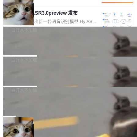
内涵与结构关联，导致开发者使用代码智能体在
移到B集群，王某都回复了"收到"。 他没有迁移
的 Kimi K 系列和智谱的 GLM 都是长上下文、M
理解大规模代码仓时面临显著"代码仓理解"瓶
数据。2024年9月3日下午4点，他使用此前登录
腾讯混元 Hy ASR3.0preview 发布
oE 架构的大模型，好用到让人上瘾，但 GPU 显
颈。 代码仓深度理解服务（以下简称" CodeBas
的账号密码进入A集群，输入了一条被程序员圈
存永远不够用。 Cloudflare 的 Workers AI 团队
腾讯混元正式推出新一代语音识别模型 Hy ASR
e深度理解服务"）是华为云码道（CodeA...
称为"删库跑路"的命令——最高管理员权限、无
一直在跑这些模型的推理。他们在官方博客上发
3.0preview。基于最新一代大语言模型 Hy3 的
白开水不加糖
需确认、强制递归删除。17个小时后，运维人员
了一篇技术文章，详细拆解了三种让大模型在 G
语言理解能力，以及融合了高精度语音识别与深
发现异常并中止进程时，89TB数据已经没了。
PU 上跑得更省、更快的技术手段——KV cache
Pale Moon 34.3.2 发布，苍月浏览器
度语义理解能力，实现了语音识别能力的全面升
删掉的是AI游戏部门的全部开发文件，包括公司
量化、模型权重压缩、以及共享 KV cache 的完
级。 根据介绍，Hy ASR3.0preview 目标在于：
Pale Moon 34.3.2 现已发布，这是一个安全更
自研的多个文生3D和...
整性保护。效果是：吞吐量提升 41%，每 token
让语音识别不再只是听清，而是真正听懂。通过
新和少量网页兼容性修复版本。 Changes/fixe
白开水不加糖
成本降低 30%，精度不变。 FP8 省的不仅是显
先理解你的语境和意图，再把准确的文字直接给
s： 实现了URL.Parse()便捷功能 对浏览器内部
存 KV cache 是推理时最吃显...
到你。从“逐字转写、单点优化”演进为“理解语
PostgreSQL 18/19 新特性深度解读
函数添加了多项边界检查，以避免潜在的越界访
境、兼容场景、一键直出”。 Hy ASR 3.0 previe
问、下溢和溢出。（DiD） 修复了加载和解析内
演讲者分享了一个有趣的实践：面对 PG 18 已
w 不要求标准普通话，方言识别覆盖粤语、吴语
容提供的字体时出现的几个问题 为避免音频加
发布的 Release Notes，他利用 AI 工具（如 Co
白开水不加糖
等 10 大方言片区和 20 余个二级小片区。在开
载、处理和播放过程中可能出现的一系列错误，
pilot）对数千条 commit 日志进行自动分析，先
源评测集中，Hy ASR 3.0 preview 在多语种的
对音频采样频率设定了下限 采样率低于 8kHz
慕尼黑市政府为全职开源项目维护者提
让模型总结出三十余条潜在特性，再逐条要求生
WER（...
供资助
（通常被认为是 "telephone"/"walkie-talkie" 音
成详细解释和代码校验，最终筛选出对用户体感
"在过去大约 10 年的大部分时间里，libexpat 的
质的最低采样率）的音频格式将被拒绝 修复了 C
最强的若干项。对于尚未正式发版的 PG 19，则
维护工作一直与我的日常工作、家务、社交生活
局
SS 圆角虚线样式中可能存在的问题 如果表单中
通过拉取过去一年内（从 PG 18 Beta1 时间点
和休闲娱乐竞争时间。" 这是 libexpat 维护者 S
的图像元素不在同一个子树中，则它们将不再关
至今）的所有 commit，同样交由 AI 分析提炼。
Firefox 153.0.3 发布
ebastian Pipping 写在博客里的话。8 月 4 日，