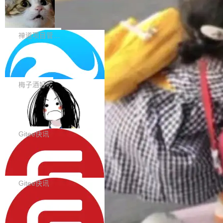
在触摸设备上显示为小圆点的问题。#58812 Ty
禅道开源版 22.4 发布，内置 DevOps4.
nce Index vs Cost per Task 的散点图上，13
0 正式版，提供从代码提交到交付的全
pography 优化 Typography 省略提示在大列表
个模型排成一列，V4 Flash 贴着底部：$0.03
大家好， 禅道开源版22.4发布啦！本次发布我们
生命周期的管理能力
中的渲染性能。#58806 修复 Typography...
一次任务。 V4 Flash 的 Intelligence Index 得
带来了DevOps4.0系列的首个正式版本。 DevO
禅道项目管理软件
分 50，在 101 个模型中排第 3。排在它前面
ps4.0内置与禅道DevOps专业版同源的代码管理
的：Claude Opus 5（61 分）、Claude Fable
Solon 的 10 种 HTTP 服务器：改一行
核心，依托于全自研的GitFox代码托管引擎，我
依赖，换一个引擎
5（60 分）、GPT-5.6 Sol（59 分）、Kimi K3
们提供了从代码提交到交付的全生命周期的管理
用 Solon 做线上项目有一阵子了，有个点总让新
（57 分）、Grok 4...
能力。同时，我们 对禅道DevOps现有底层代码
接触的人觉得意外：服务器引擎是让你选的。 S
梅子酒好吃
进行了革命性的重构，为后续AI辅助编程、智能
olon 内核约 0.3MB，不内置固定的 HTTP 服务
代码评审及自动化运维的全面落地夯实了“一体
BootstrapBlazor v10.9.0 已经发布，B
器。HTTP 引擎是一个独立插件。你选一个，或
ootstrap 样式的 Blazor UI 组件库
化”的基座。 新版本将为用户带来更好的使用体
者选两个，不同环境之间切换，一行应用代码都
BootstrapBlazor v10.9.0 已经发布，Bootstrap
验和更高的工作效率，感谢大家一直以来的支持
不用改。 下面快速过一下 10 种 HTTP 服务器
样式的 Blazor UI 组件库 此版本更新内容包括：
Gitee快讯
和反馈，我们将继续努力提供更优秀的产品和服
选项，各自适合什么场景，以及怎么切换。 一行
Release 2026-07-31 V10.9.0 Fixes fix(MultiFi
务！ 新增功能点 DevOps： 采用自研代码托管
依赖替换 在 Solon 里换 HTTP 服务器就是改 po
SolonCode v2026.8.2 已经发布，终端
lter): 增加暗黑主题支持 by @ArgoZhang in htt
平台，支持一站式安装，提供从代码提交到交付
智能体
m.xml 里一个依赖，别的什么都不用动。 <depe
ps://github.com/dotnetcore/BootstrapBlazor/p
SolonCode v2026.8.2 已经发布，终端智能体
的...
ndency> <groupId>org.noear</groupId> <arti
ull/8239 fix(Camera): 增加 exact 显式设置设备
此版本更新内容包括： 优化 soloncode run 模
Gitee快讯
factId>solon-web</artifac...
id by @kkxkx in https://github.com/dotnetcor
式（参考 run-headless-mode.md） 添加 solon
e/BootstrapBlazor/pull/825...
OpenAI 宣布 GPT-5.6 Luna 价格下降
code web 国际化多语言支持 添加 soloncode w
80%
eb 消息列表消息导航支持 修复 soloncode web
OpenAI 宣布 GPT-5.6 Luna 价格下降 80%。输