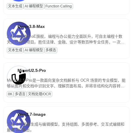
高并发、轻量化任务，适合日常对话、内容创作、基础 RAG、批量
文本生成
AI 编程模型
Function Calling
文案处理等普惠刚需场景。
Qwen3.8-Max
2.4万亿参数MoE旗舰，编程与办公能力全面跃升，可自主编程十数
天交付完整项目。胜任法律、金融、设计等数百种专业任务，一次对
话端到端交付生产级成果。原生视觉理解贯穿规划、执行与验证全流
文本生成
AI 编程模型
多模态
程，支持超长文档与长视频的深度语义解析。长程任务中自主规划与
闭环迭代，持续进化。
MinerU2.5-Pro
MinerU2.5-Pro是一款面向复杂文档解析与 OCR 场景的专业模型，能
够从图片和文档中识别文字、理解页面布局，并将非结构化内容转换
为便于存储、检索和二次处理的结构化结果。
8K
多语言
文档处理/OCR
Wan2.7-Image
万相 2.7 图像生成与编辑模型，支持组图、多图参考、交互式编辑和
最高 2K 输出。