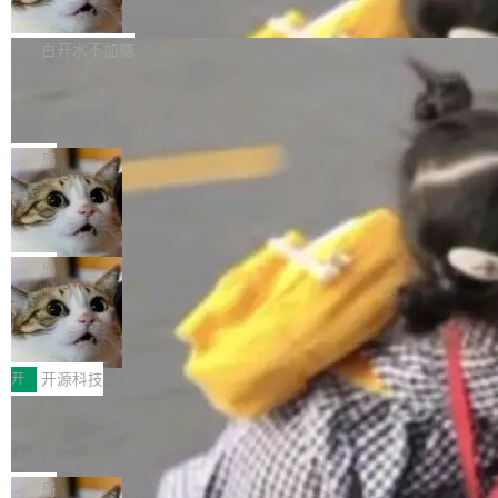
联 加...
经过人工复核，准确度令人满意。这一方法也为
他宣布了一个新消息：从 2026 年 8 月 1 日起，
Firefox 153.0.3 现已发布，具体更新内容如
社区爱好者提供了高效跟踪新版本的思路。
他可以全职维护 libexpat 了，最长 6 个月。发
下： New Smart Window 包含多项增强功能：
白开水不加糖
工资的是慕尼黑市政府。 libexpat 是一个 C99
<ul> <li>现在建议列表会显示更多结果，方便用
编写的流式 XML 解析器，MIT 许可证。和 libx
Cloudflare Computer 开源：你的 Age
户查找历史记录和切换到已打开的标签页。（<a
nt 需要一台电脑，而不是一个容器
ml2 一样，它是世界上使用最广泛的 XML 解析
href="https://bugzilla.mozilla.org/show_bug.c
Cloudflare 开源了名为 @cloudflare/computer
库之一。你的操作系统、浏览器、无数的基础设
gi?id=2019042">Bug&nbsp;2019042</a>）</l
的 npm 包。项目的核心论点是：容器不适合 Ag
局
施软件，很可能都在用它。而过去十年，维护它
i> <li>现在，助手可以直接使用 Exa 的网络搜索
ent 计算。真正适合的，是 Isolate。 Cloudflare
的人一直在用业余...
OpenAI 公开邮件和聊天记录回应苹果
结果回答问题，而无需将问题转交给搜索引擎。
工程师在这件事上没什么可谦虚的——他们用 W
诉讼，称“Apple is getting this wron
（<a href="https://bugzilla.mozilla.org/show_
orkers 跑了十年 Isolate。用 CEO Matthew Pri
上个月，苹果一纸诉状把 OpenAI 告上法庭，指
g”
bug.cgi?id=204...
nce 的话说：「我们一生都在用 Isolate 运行代
控其挖角苹果前员工并窃取商业秘密。苹果的诉
局
码，而 AI Agent 不需要容器，它们需要的是 Iso
状把 OpenAI 描述成一个系统性地从前东家挖
HUAWEI MatePad Edge上架WorkBu
late。」 容器为什么不合适 容器的问题在于启动
人、套取机密信息的对手。 OpenAI 没发律师
ddy鸿蒙PC版，说话就能干活的AI办公
和销毁都太重了。一个 Agent 要执行的任务可能
函，也没选择庭外沉默。它在官网贴了一篇博
全能AI工作台WorkBuddy鸿蒙PC版上架HUAWE
搭子
只需要几毫秒的 CPU 时间，但容器从冷启动到
文，标题只有六个字：Apple is getting this wro
I MatePad Edge应用市场，直接下载即可使
开
开源科技
就绪要花数秒。如果未来有十...
ng。 然后，它把邮件往来和 iMessage 聊天记
用，与鸿蒙电脑上的体验一致。值得一提的是，
录全贴了出来。 他发错人了 苹果外部律师 Gabr
FFmpeg 9.0 发布：代号“Lei”，以此纪
这是目前市面上唯一支持平板接入WorkBuddy P
念中国开发者雷霄骅
iel Gross 来自 Weil 律所，2 月 23 日下午 5:53
C版的产品，搭载“人机双写”重磅功能——你写
全球知名开源多媒体框架 FFmpeg 今天正式发
给 OpenAI 总法律顾问 Che Chang 发了封邮
你的，AI写AI的，同屏协作互不干扰。一句话让
布了 9.0 版本。这个版本除了带来新一代音视频
局