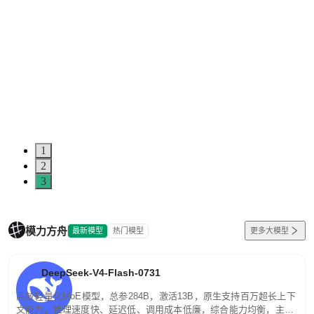
1
2
3
模力方舟
最新模型
热门模型
更多大模型
DeepSeek-V4-Flash-0731
高效轻量化MoE模型，总参284B，激活13B，原生支持百万超长上下
文能力。推理速度快、延迟低、调用成本低廉，综合能力均衡，主打