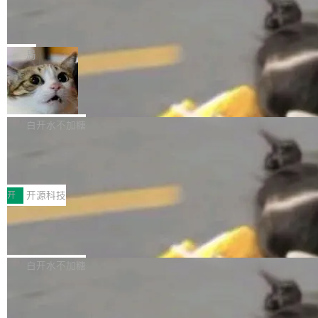
的时间。 张医生是某三甲医院放射科副主任医
SwiftUI 问世七年了，为什么开发者还
以在 Linux、Windows 和 macOS 上运行。 Cal
师，牵头一项腹部肌肉影像课题。他需要在数百
在骂它？
ibre 9.12 现已正式发布，此次更新内容如下：
Yakov Manshin 发了一期长达 40 分钟的 YouT
张CT影像上完成像素级精细分割，让系统"...
新功能 macOS：在 Connect/Share 按钮中添加
ube 视频，标题是"SwiftUI 七年后：一个平庸的
局
通过 AirDop 共享书籍的功能 Content server：
故事"。视频核心观点很简单：SwiftUI 发布七年
支持可向服务器后端添加新端点的插件 Edit boo
DBeaver 26.1.4 发布
了，仍然像一个永久公测版。 Manshin 从数据
k：Compress images：添加将 GIF 图像转换为
流、布局系统、API 稳定性、性能、跨平台五个
DBeaver 是一个免费开源的通用数据库工具，适
JPEG/WebP 的选项 ToC Editor：添加一个按
维度逐一批判了 SwiftUI。最让人印象深刻的一
用于开发人员和数据库管理员。DBeaver 26.1.4
白开水不加糖
钮，用于对目录中的条目进...
个论据是：苹果官方的 SwiftUI 教程项目 Land
现已发布，具体更新内容包括： AI 助手： <ul st
marks，用最新 Xcode 在最新 macOS 上构建
传音TEX AI语音算法团队斩获MLC-SL
yle="margin-left:0; margin-right:0"> <li><span
M 2026国际挑战赛Task 1亚军
运行，出来的效果是坏的——侧边栏按钮大小不
style="color:#000000">现在可以通过键盘访问
近日，在国际语音领域顶级会议INTERSPEECH
一，界面错位。他说这个问题"两年前就发现了，
AI 聊天功能（添加了一些快捷键）</span></li>
2026卫星活动——第二届多语种对话语音语言模
开
开源科技
至今没变"。 数据流方面，Manshin 指出 SwiftU
<li><span style="color:#000000">新增了始终
型挑战赛 （Multilingual Conversational Speec
I 的属性包装器演进史...
在新 SQL 控制台中打开 AI 生成的脚本的功能</
Qwen3.8-Max 发布，下周开源 Qwen3.
h Language Model Challenge，MLC-SLM）T
8-27B
span></li> <li><span style="color:#000000...
ask 1赛道中，传音TEX AI中心语音算法团队以
千问大模型宣布正式推出 Qwen 家族迄今最强大
自主研发的说话人归属多语种自动语音识别系统
的模型 Qwen3.8-Max，也是其首个 Max 规模
白开水不加糖
取得tcpMER 15.41%的成绩，在全球110支参赛
的开源权重模型。Qwen3.8-Max 的模型权重预
队伍中位列第二。此次突破展现了传音在多语种
MiniMax H3 开源：33B 全模态模型，
计将于开源，彼时也将同步开源 Qwen3.8-27B
一个视觉语言模型只够当它的编码器
语音识别、说话人日志、时间对齐与长音频工程
模型。 根据介绍，Qwen3.8-Max 基于 Qwen 3.
MiniMax 今天开源了 H3，一个 33B 参数的全模