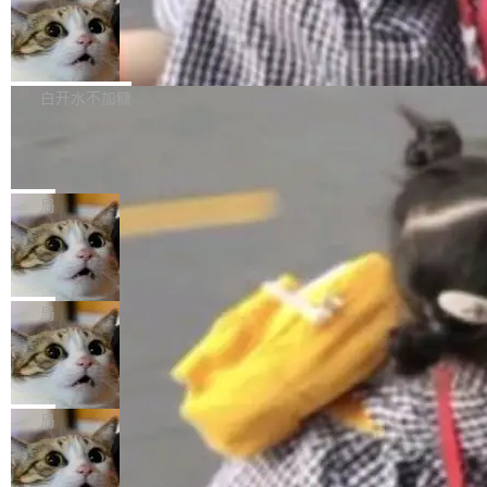
件，附了一封长信，要求 OpenAI 配合调查前苹
AI帮你干活，现在开启全新体验！ 温馨提示：
处理能力和硬件加速支持之外，还有一个特殊之
果员工带走机密信...
体验WorkBuddy鸿蒙PC版前，请将 HUAWEI M
亚马逊成本失控：AI 写代码烧掉 1215
处：FFmpeg 9.0 的代号是“Lei”。 这个名字，
万元，超预算 860%
atePad Edge 升级至 HarmonyOS 6.1.0.135S
来自中国开发者雷霄骅（Lei Xiaohua）。 对于
外媒近日曝光了亚马逊的多份内部报告显示，AI
P9 patch03及以上版本。 *升级路径：设置 > 搜
很多中国音视频开发者而言，这个名字并不陌
导致公司在多个项目上超支。《金融时报》报道
白开水不加糖
索“软件更新” > 检查更新，即可搜索新版本，下
生。十年前，他通过大量中文技术文章、源码分
称，仅一个项目的成本超支就高达 180 万美元
载安装完成升级即可。 没有...
析和开源示例，让一代开发者第一次真正理解 F
Hugging Face CEO 发声：中国正在开
（约合人民币 1215 万元）。 具体来说，一名工
源模型上碾压我们
Fmpeg，也成为很多人进入音视频开发领域的
程师借助 Anthropic 旗下 Claude Sonnet 模型
"他们正在开源模型上碾压我们。" Hugging Fac
“启蒙老师”。 而今年，恰好是雷霄骅离世十周
编写程序，目标是完成电商平台作者信息与商品
e CEO Clément Delangue 在 CNBC 的采访里
局
年。FFmpeg 社区最终选择用一个大版本的名
列表的数据匹配 —— 一项常规的数据处理任
没有拐弯抹角。他说中国正在赢得 AI 竞赛，而
字，留下了这份纪念。 雷霄骅曾是中国传媒大学
务，最终却产生了 180 万美元的账单，实际支出
当 AI agent 把源码变成了最好的扩展系
且按目前的速度，中国 AI 工具预计在今年底或
数字电视技术方向的博士生，长期从事视频、音
统，开发者工具必须开源
超出原定预算 860%。 更令人意外的是，该项目
2027 年就能追上美国前沿实验室的水平。 Dela
五年前，David Crawshaw 问过很多软件工程师
频技...
最终并未成功落地，而高额算力消耗持续运行长
ngue 把原因归结为一件事：开放协作。中国的
一个问题：你写过什么给自己用的程序？答案几
局
达 5 个月，公司直到财务对账时才察觉异常。这
AI 开发者在一个共享和协作的生态里加速迭代，
乎都是没有。工程师们整天用别人写的程序写程
意味着一个无人看管的 AI 程序，在近半年时间
而美国模型厂商在"闭门造车"。他的原话是 "buil
DeepSeek Harness 宣布内测邀请，全
序给别人用。偶尔有人自己写个博客系统、智能
里日夜不停地"烧钱"。 复盘显示，...
网最大规模开源 Agent 路演现场诞生
ding in silos"——各自为战，互不通气。 这个判
家居控制、家庭实验室，都算稀奇事。 Crawsh
一条内测招募帖，发出去的时候大概没人想到它
断从他嘴里说出来分量不同。Hugging Face 是
aw 是 Shelley 的作者，一个开源 AI coding age
会变成一场开源 Agent 生态的路演。 8月1日，
局
全球最大的开源 AI 平台，上面跑着上百万个模
nt。他最近在博客上写了一篇文章，核心论点很
DeepSeek Harness 团队负责人崔添翼（tiany
型。谁在开源赛道上领先，...
简单：开发者工具必须开源。 理由不是传统的自
商汤 SenseNova U1.5-Lite-Preview
i）在 X 上发帖： 「如果你是 Agent Harness 相