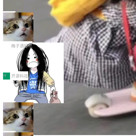
并实...
束，一个实验室的开始
级应用，企业在规模化落地过程中，对安全性、
AI算力网关（AI创新平台）成功入选！ 随着各行
Google 员工编号 20。MapReduce 作者之一。
可控性和代码质量提出了更高要求。 首先是数据
各业的Agent走向规模化建设，算力构成形态逐
Bigtable 作者之一。TensorFlow 的作者之一。
局
安全与合规要求。对于大多数普通研发场景，公
渐丰富，用户关注的重点也在发生变化：不只是
Gemini 的架构师。Google 首席科学家。 Jeff D
有云模型能够满足快速试用和效率提升的需求。
让AI用起来，还要进一步看清混合算力时代下，
🔥 SolonCode v2026.8.4 发布：界面
ean 在 Google 工作了 27 年后，宣布离职。 他
但对于金融、能源、医疗等对数据安全要求较...
字体可调、22 种语言、记忆搜索增强
Token花在哪里、算力是否被充分利用，以及持
不是一个人走。一同离开的还有 Sanjay Ghema
打开终端就能上岗的全中文编码智能体，这一轮
续增长的AI成本该如何优化。 深信服AI算力网关
wat（Google 员工编号 23，Jeff Dean 二十多
把「看得清、用母语、记得住」三件事一次补
梅子酒好吃
正是围绕这些实际问题，从Token治理和成本治
年的编程搭档，MapReduce 和 Bigtable 的共同
齐。 SolonCode 是什么 SolonCode 是杭州无
理两个方面，让用户的每一份算力都看得清、管
作者）、Quoc Le（Google 大脑核心成员，Se
让“代码语义理解”深度释放AI Coding
耳科技研发的企业级终端编码智能体——一位全
得住、用得稳、省得下、更安全！ 一、从现在开
价值潜能：华为云码道（CodeArts）
q2Seq 和 DocAI 的共同发明人）以及 Oriol Vin
中文驱动的数字员工，自主理解需求、规划步
一、代码仓深度理解技术的作用与价值 在软件工
始，Token使用一目...
代码仓技术解析
yals（Gemini 联合负责人，AlphaSta...
骤、编写代码。不挑模型、不挑平台，curl 一行
程实践中，代码仓是企业核心知识资产的主要载
开
开源科技
装完即用。 开源地址：Gitee · GitCode · GitHu
体。企业级代码仓库通常包含数十万乃至数百万
一条“删库”命令跑 17 小时，算法工程
b 安装 支持 Java 8+（8~26）、macOS / Linu
个文件，其规模远超单次模型调用可承载的上下
师删光 89TB 数据只为干私活
x / Windows / Harmony PC。 # macOS / Linu
文窗口。随着项目规模的持续扩张与代码历史的
最高人民检察院8月4日公布了一起案件：北京一
x / Harmony PC curl -fsSL https://solon.noea
不断累积，代码仓中的模块关系、接口契约、业
名90后算法工程师王某，为了给自己接的私活腾
局
r.org/solon...
务逻辑等关键信息往往分散于数十乃至数百个文
服务器空间，删光了公司AI游戏部门的全部核心
Cloudflare 分享推理优化实践：KV ca
件之中，形成高度复杂的知识关联网络。传统的
数据。 王某2024年1月入职东城区某科技公司AI
che 量化 + 权重压缩，吞吐量提升 4
代码检索手段（如关键词匹配、目录遍历）仅能
短剧部门，有互联网大厂背景。在公司内部架构
Kimi 和 GLM 是当前最强的大模型系列之一，但
1%，成本降 30%
在语法层面完成文本定位，难以触及代码的语义
调整期间，部门三次通知全员将数据从A集群迁
它们有一个共同的问题：太吃显存了。月之暗面
局