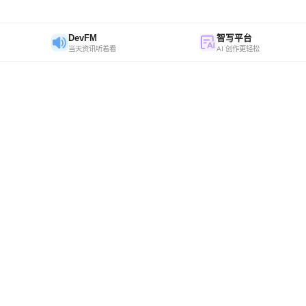
DevFM
智写平台
当天资讯听着看
AI 创作更轻松