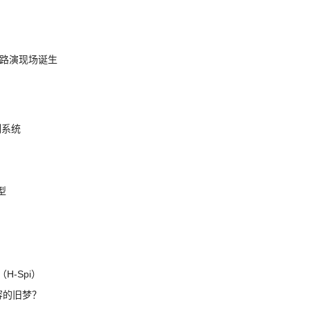
nt 路演现场诞生
制系统
模型
H-Spi）
兼容的旧梦？