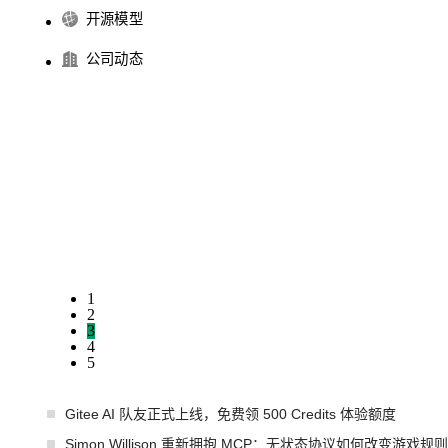
开源模型
公司动态
1
2
3
4
5
Gitee AI 队友正式上线，免费领 500 Credits 体验额度
Simon Willison 重新拥抱 MCP：无状态协议如何改变游戏规则