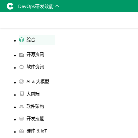
DevOps研发效能
综合
开源资讯
软件资讯
AI & 大模型
大前端
软件架构
开发技能
硬件 & IoT