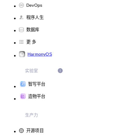
DevOps
程序人生
数据库
更 多
HarmonyOS
实验室
智写平台
造物平台
生产力
开源项目