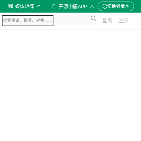
媒体矩阵
开源中国APP
切换老版本
登录
注册