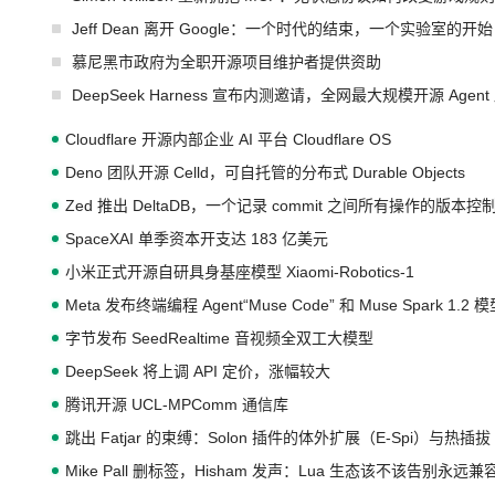
Jeff Dean 离开 Google：一个时代的结束，一个实验室的开始
慕尼黑市政府为全职开源项目维护者提供资助
DeepSeek Harness 宣布内测邀请，全网最大规模开源 Age
Cloudflare 开源内部企业 AI 平台 Cloudflare OS
Deno 团队开源 Celld，可自托管的分布式 Durable Objects
Zed 推出 DeltaDB，一个记录 commit 之间所有操作的版本控
SpaceXAI 单季资本开支达 183 亿美元
小米正式开源自研具身基座模型 Xiaomi-Robotics-1
Meta 发布终端编程 Agent“Muse Code” 和 Muse Spark 1.2 
字节发布 SeedRealtime 音视频全双工大模型
DeepSeek 将上调 API 定价，涨幅较大
腾讯开源 UCL-MPComm 通信库
跳出 Fatjar 的束缚：Solon 插件的体外扩展（E-Spi）与热插拔（
Mike Pall 删标签，Hisham 发声：Lua 生态该不该告别永远