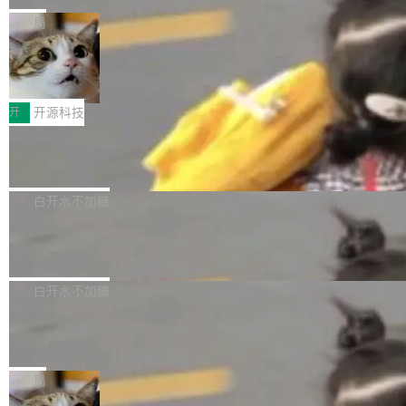
化系统等关键方向的系统性技术实力。 本届赛事
5 的架构基础构建，参数规模扩展至 2.4 万亿，
态生成模型，能生成带原生立体声的 2K 视频。
局
聚焦多语言对话语音模型面临的关键技术挑战，
激活参数95B，支持100万上下文Tokens，在编
没有发布会，没有预告，直接扔了篇文章出来，
共吸引来自全球工业界与学术界的1...
程、办公、科研以及长周期任务等方面实现了全
DeepSeek-V4-Flash正式版API上线超
权重已经上传至 Hugging Face。 去年国内的视
算互联网
面提升。它不仅能应对更具挑战性的问题，还能
频生成模型还在追 Runway 和 Pika 的参数，今
近日，DeepSeek-V4-Flash 正式版 API 开启公
更可靠地端到端完成复杂任务，输出值得信赖的
天 MiniMax H3 从架构到许可都摆上台面了。一
开测试。国家超算互联网正式上线 DeepSeek-V
开
开源科技
成果。 全球开发者都可通过千问 AI 平台获得 Q
个模型，三个模块，两个开源。 H3 由三个模块
4-Flash 正式版（DeepSeek-V4-Flash-0731）
wen3.8 的 API 服务：国内每百万 Tok...
组成：H3-Context-IR 负责多模态指令理解和编
Docker 29.7.1 发布
模型 API 调用服务和模型文件。 DeepSeek-V4-
排（闭源，提供 API）；H3-Base 是核心生成模
Flash-0731 经过大量后训练工作，智能体能力
Docker 29.7.1 现已发布，具体更新内容如下：
型，33B 参数，负责 768p 音视频生成（开
大幅增强，指令遵循能力大幅增强。在多项基准
Bug fixes and enhancements 修复了一个回归
白开水不加糖
源）；H3-Regenerate-2K 负责 in-context 重新
测试中，DeepSeek-V4-Flash 正式版性能可与
问题，该问题导致无法拉取图层中包含缺少明确
生成 2K ...
当前最强的闭源模型相媲美。 超算互联网现面向
Ant Design 6.5.3 发布，企业级 UI 设
父目录条目的目录的图像。moby/moby#53260
计语言和 React 实现
企业和开发者提供 DeepSeek-V4-Flash-0731
修复了一个回归问题，即CopyToContainer会拒
Ant Design 是阿里巴巴开源的一套企业级 UI 设
模型 API 调用服务，用户无需繁琐环境配置，一
绝遍历绝对符号链接的容器路径，例如/var/run -
计语言和 React 组件库。Ant Design 6.5.3 现
白开水不加糖
键接入即可快速调用，为各行业用户提供高性
> /run。moby/moby#53261 如需查看此版本中
已发布，主要更新内容如下： Input 修复 Input.
能、安...
的所有拉取请求和更改，可参阅： docker/cli, 2
DeepSeek V4 Flash 跑分全解析，13
OTP 使用字符串 mask 时仍采用 type="text" 的
个最强模型里它最便宜
9.7.1 milestone moby/moby, 29.7.1 milestone
问题，并保留显式 type 配置。#58835 修复 Inp
比它聪明的没它便宜，比它便宜的——哦，没有
更新说明：https://github.com/moby/...
ut.OTP 的 mask 为 true 时仍显示原始值的问
比它便宜的。 Artificial Analysis 更新了 DeepS
局
题。#58805 修复 Input.TextArea 调整大小手柄
eek V4 Flash 0731 的完整评测。一张 Intellige