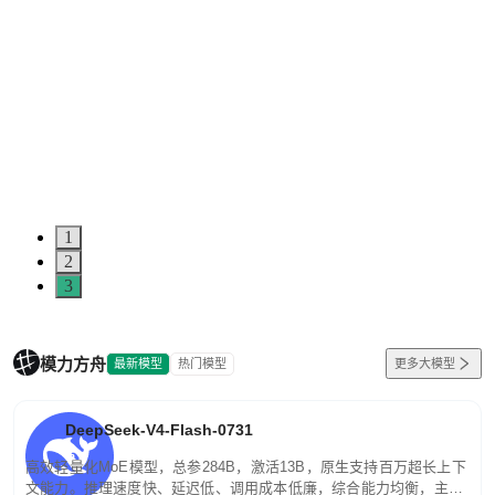
1
2
3
模力方舟
最新模型
热门模型
更多大模型
DeepSeek-V4-Flash-0731
高效轻量化MoE模型，总参284B，激活13B，原生支持百万超长上下
文能力。推理速度快、延迟低、调用成本低廉，综合能力均衡，主打