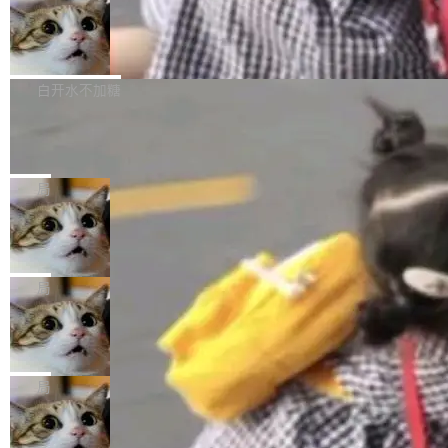
件，附了一封长信，要求 OpenAI 配合调查前苹
AI帮你干活，现在开启全新体验！ 温馨提示：
处理能力和硬件加速支持之外，还有一个特殊之
果员工带走机密信...
体验WorkBuddy鸿蒙PC版前，请将 HUAWEI M
亚马逊成本失控：AI 写代码烧掉 1215
处：FFmpeg 9.0 的代号是“Lei”。 这个名字，
万元，超预算 860%
atePad Edge 升级至 HarmonyOS 6.1.0.135S
来自中国开发者雷霄骅（Lei Xiaohua）。 对于
外媒近日曝光了亚马逊的多份内部报告显示，AI
P9 patch03及以上版本。 *升级路径：设置 > 搜
很多中国音视频开发者而言，这个名字并不陌
导致公司在多个项目上超支。《金融时报》报道
白开水不加糖
索“软件更新” > 检查更新，即可搜索新版本，下
生。十年前，他通过大量中文技术文章、源码分
称，仅一个项目的成本超支就高达 180 万美元
载安装完成升级即可。 没有...
析和开源示例，让一代开发者第一次真正理解 F
Hugging Face CEO 发声：中国正在开
（约合人民币 1215 万元）。 具体来说，一名工
源模型上碾压我们
Fmpeg，也成为很多人进入音视频开发领域的
程师借助 Anthropic 旗下 Claude Sonnet 模型
"他们正在开源模型上碾压我们。" Hugging Fac
“启蒙老师”。 而今年，恰好是雷霄骅离世十周
编写程序，目标是完成电商平台作者信息与商品
e CEO Clément Delangue 在 CNBC 的采访里
局
年。FFmpeg 社区最终选择用一个大版本的名
列表的数据匹配 —— 一项常规的数据处理任
没有拐弯抹角。他说中国正在赢得 AI 竞赛，而
字，留下了这份纪念。 雷霄骅曾是中国传媒大学
务，最终却产生了 180 万美元的账单，实际支出
当 AI agent 把源码变成了最好的扩展系
且按目前的速度，中国 AI 工具预计在今年底或
数字电视技术方向的博士生，长期从事视频、音
统，开发者工具必须开源
超出原定预算 860%。 更令人意外的是，该项目
2027 年就能追上美国前沿实验室的水平。 Dela
五年前，David Crawshaw 问过很多软件工程师
频技...
最终并未成功落地，而高额算力消耗持续运行长
ngue 把原因归结为一件事：开放协作。中国的
一个问题：你写过什么给自己用的程序？答案几
局
达 5 个月，公司直到财务对账时才察觉异常。这
AI 开发者在一个共享和协作的生态里加速迭代，
乎都是没有。工程师们整天用别人写的程序写程
意味着一个无人看管的 AI 程序，在近半年时间
而美国模型厂商在"闭门造车"。他的原话是 "buil
DeepSeek Harness 宣布内测邀请，全
序给别人用。偶尔有人自己写个博客系统、智能
里日夜不停地"烧钱"。 复盘显示，...
网最大规模开源 Agent 路演现场诞生
ding in silos"——各自为战，互不通气。 这个判
家居控制、家庭实验室，都算稀奇事。 Crawsh
一条内测招募帖，发出去的时候大概没人想到它
断从他嘴里说出来分量不同。Hugging Face 是
aw 是 Shelley 的作者，一个开源 AI coding age
会变成一场开源 Agent 生态的路演。 8月1日，
局
全球最大的开源 AI 平台，上面跑着上百万个模
nt。他最近在博客上写了一篇文章，核心论点很
DeepSeek Harness 团队负责人崔添翼（tiany
型。谁在开源赛道上领先，...
简单：开发者工具必须开源。 理由不是传统的自
商汤 SenseNova U1.5-Lite-Preview
i）在 X 上发帖： 「如果你是 Agent Harness 相