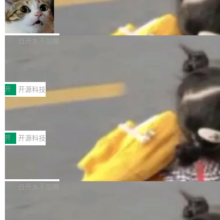
filter 添加 AMF Frame Rate Converter (vf_frc
tokens on August 1st. 5T of free usage + 3T
_amf) filter SMPTE 2094-50 元数据支持和直
NetBSD 11.0 正式发布
on OpenCode Go.」79.8 万次浏览，连带着 #
通 ProRes RAW VideoToolbox 硬件加速器 AP
DeepSeek一天消耗了8万亿# 上了微博热搜——
NetBSD 11.0 现已正式发布，这是 NetBSD 操
V ...
注意这是 OpenCode 一家的消耗。 OpenCode
作系统的第十八个主要版本。 自 NetBSD 10.1
白开水不加糖
是 Anomaly 出品的 AI 编程工具，套餐 10 美元/
以来的变化 更新亮点： 新增对 RISC-V 处理器
月。用户交了 10 美元，就能用 DeepSeek Flas
2026 ChinaJoy鸿蒙游戏增长臻享会举
架构的支持。NetBSD 11.0 是首个支持 64 位 R
办，鲸鸿动能系统呈现游戏行业解决方
h 随便写代码，按网友说法：「怎么使劲用也用
ISC-V 平台的稳定版本，涵盖一系列基于 StarFi
8月1日，2026 ChinaJoy期间，鸿蒙游戏增长臻
案
不完。」5T 来自免费额度，3T 来自 Go...
ve JH71XX 的设备，例如 VisionFive 2、PINE
享会在上海举办。鸿蒙生态的全场景智慧营销平
开
开源科技
64 STAR64，以及 QEMU。 增强了对 POSIX.1
台鲸鸿动能协同华为游戏中心，面向游戏行业开
-2024 和 C23 编程接口标准的兼容性。 compat
技嘉X3D系列再添新成员 B850 AORU
发者及生态伙伴，系统呈现了平台在游戏领域的
S ELITE X3D主板强化性能体验
_linux(8) 增强了对 Linux 系统调用的支持，包
完整能力版图——从IAP高价值用户的全周期经
面向AMD Ryzen X3D处理器玩家，技嘉X3D系
括 epoll（围绕 kqueue 实现）、POSIX 消息队
营、到IAA游戏的“买变一体”正循环、再到联运与
列主板阵容迎来新成员——B850 AORUS ELITE
开
开源科技
列、...
广告协同的全链路经营闭环，以及面向全球市场
X3D。作为面向主流高性能平台打造的全新主板
的出海增长布局。 华为终端云业务商业化销售负
Zadig v5.0 发布：AI 发布专员与 AI 审
产品，B850 AORUS ELITE X3D延续技嘉在X3
查专员上线
责人在开场致辞中表示，游戏开发者的核心诉求
D平台优化上的技术积累，旨在为游戏玩家带来
我们团队这几天最大的卡点不是 AI 写得不够
已不再是“多一个投放渠道”，而是一套能够持续
更稳定、更高效的装机选择。 B850 AORUS ELI
好，是 AI 写得太好了。 好到审查排期从两天的
白开水不加糖
驱动增长的体系。截至目前，搭载HarmonyOS
TE X3D基于AMD AM5平台打造，支持AMD Ry
活儿拖成了五天。PR 一堆起来没人敢合，发布
6的终端设备已突破7000万台，注册开发者数量
zen 9000/8000/7000系列处理器，并针对X3D
Dgraph v25.4.0 发布，具有图形后端的
窗口推了又推。好到合进 main 分支的代码，我
已突破 1100 万。随着鸿蒙生态汇聚越来越多的
原生 GraphQL 数据库
处理器特性进行平台级优化。其搭载X3D鸡血模