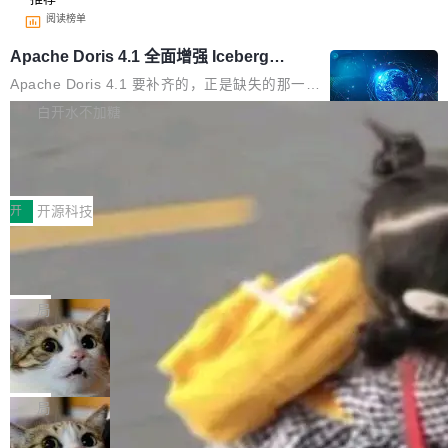
阅读榜单
Apache Doris 4.1 全面增强 Iceberg：
支持 UPDATE、MERGE INTO 与 Iceb
Apache Doris 4.1 要补齐的，正是缺失的那一
erg V3
半。在已有查询能力的基础上，Doris 进一步支
白开水不加糖
持了 UPDATE、DELETE、MERGE INTO 等数
Testin XAgent：CIO智能测试落地指南
据修改操作、完整的表结构管理与分区演进，以
及 rewrite_data_files、expire_snapshots 等日
7月30日，TiD2026质量竞争力大会在北京中关
常维护操作，并完整支持 Iceberg V3 格式。
村国家自主创新示范区会议中心开幕。本届大会
开
开源科技
由中关村智联软件服务业质量创新联盟主办，以
让非法状态不可表示：一篇关于 ADT
“智构可信·质创未来——AI原生时代的质量新范
的帖子在 Reddit 火了
式”为主题，直面AI从实验室走向规模化产业落地
有一种东西，一旦用过就回不去了。Alex Fedos
的核心质量命题。会上，《2026智能研发生产力
eev 管它叫"软件设计的基石"。 他说的东西不新
局
工具选型手册》发布，Testin云测的Testin XAge
鲜——代数数据类型（ADT），尤其是和类型
nt智能测试系统入选AI测试领域代表产品。对CI
Cloudflare 开源内部企业 AI 平台 Clou
（sum type）。但他说清楚了一件事：这不是类
dflare OS
O而言，这提示了一个转变：AI测试正在从效率
型系统的学术体操，是日常编码的思维方式。 文
Cloudflare 发布了一个开源项目 Cloudflare O
工具升级为企业的质量基础设施。 CIO面对的新
章从一个简单的例子切入。一个网站的深色主题
S。如果你只看官方博客，你会觉得这是又一
局
现实 过去两年，CIO们的焦虑清单上多了两项：
设置，如果用布尔值 + 可空字段来表示——bool
个"AI 知识库 + 聊天机器人"——每个大厂都在
一是如何让大模型和智能体应用安全地从PoC走