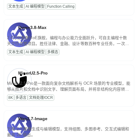
高并发、轻量化任务，适合日常对话、内容创作、基础 RAG、批量
文本生成
AI 编程模型
Function Calling
文案处理等普惠刚需场景。
Qwen3.8-Max
2.4万亿参数MoE旗舰，编程与办公能力全面跃升，可自主编程十数
天交付完整项目。胜任法律、金融、设计等数百种专业任务，一次对
话端到端交付生产级成果。原生视觉理解贯穿规划、执行与验证全流
文本生成
AI 编程模型
多模态
程，支持超长文档与长视频的深度语义解析。长程任务中自主规划与
闭环迭代，持续进化。
MinerU2.5-Pro
MinerU2.5-Pro是一款面向复杂文档解析与 OCR 场景的专业模型，能
够从图片和文档中识别文字、理解页面布局，并将非结构化内容转换
为便于存储、检索和二次处理的结构化结果。
8K
多语言
文档处理/OCR
Wan2.7-Image
万相 2.7 图像生成与编辑模型，支持组图、多图参考、交互式编辑和
最高 2K 输出。