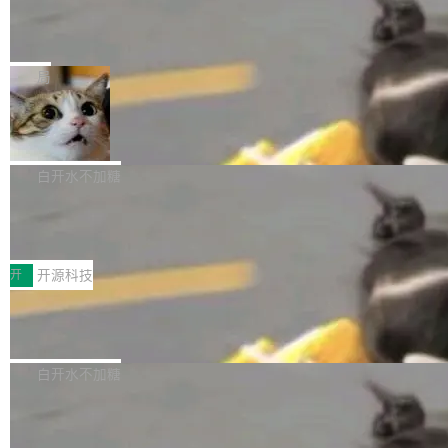
的时间。 张医生是某三甲医院放射科副主任医
SwiftUI 问世七年了，为什么开发者还
以在 Linux、Windows 和 macOS 上运行。 Cal
师，牵头一项腹部肌肉影像课题。他需要在数百
在骂它？
ibre 9.12 现已正式发布，此次更新内容如下：
Yakov Manshin 发了一期长达 40 分钟的 YouT
张CT影像上完成像素级精细分割，让系统"...
新功能 macOS：在 Connect/Share 按钮中添加
ube 视频，标题是"SwiftUI 七年后：一个平庸的
局
通过 AirDop 共享书籍的功能 Content server：
故事"。视频核心观点很简单：SwiftUI 发布七年
支持可向服务器后端添加新端点的插件 Edit boo
DBeaver 26.1.4 发布
了，仍然像一个永久公测版。 Manshin 从数据
k：Compress images：添加将 GIF 图像转换为
流、布局系统、API 稳定性、性能、跨平台五个
DBeaver 是一个免费开源的通用数据库工具，适
JPEG/WebP 的选项 ToC Editor：添加一个按
维度逐一批判了 SwiftUI。最让人印象深刻的一
用于开发人员和数据库管理员。DBeaver 26.1.4
白开水不加糖
钮，用于对目录中的条目进...
个论据是：苹果官方的 SwiftUI 教程项目 Land
现已发布，具体更新内容包括： AI 助手： <ul st
marks，用最新 Xcode 在最新 macOS 上构建
传音TEX AI语音算法团队斩获MLC-SL
yle="margin-left:0; margin-right:0"> <li><span
M 2026国际挑战赛Task 1亚军
运行，出来的效果是坏的——侧边栏按钮大小不
style="color:#000000">现在可以通过键盘访问
近日，在国际语音领域顶级会议INTERSPEECH
一，界面错位。他说这个问题"两年前就发现了，
AI 聊天功能（添加了一些快捷键）</span></li>
2026卫星活动——第二届多语种对话语音语言模
开
开源科技
至今没变"。 数据流方面，Manshin 指出 SwiftU
<li><span style="color:#000000">新增了始终
型挑战赛 （Multilingual Conversational Speec
I 的属性包装器演进史...
在新 SQL 控制台中打开 AI 生成的脚本的功能</
Qwen3.8-Max 发布，下周开源 Qwen3.
h Language Model Challenge，MLC-SLM）T
8-27B
span></li> <li><span style="color:#000000...
ask 1赛道中，传音TEX AI中心语音算法团队以
千问大模型宣布正式推出 Qwen 家族迄今最强大
自主研发的说话人归属多语种自动语音识别系统
的模型 Qwen3.8-Max，也是其首个 Max 规模
白开水不加糖
取得tcpMER 15.41%的成绩，在全球110支参赛
的开源权重模型。Qwen3.8-Max 的模型权重预
队伍中位列第二。此次突破展现了传音在多语种
MiniMax H3 开源：33B 全模态模型，
计将于开源，彼时也将同步开源 Qwen3.8-27B
一个视觉语言模型只够当它的编码器
语音识别、说话人日志、时间对齐与长音频工程
模型。 根据介绍，Qwen3.8-Max 基于 Qwen 3.
MiniMax 今天开源了 H3，一个 33B 参数的全模