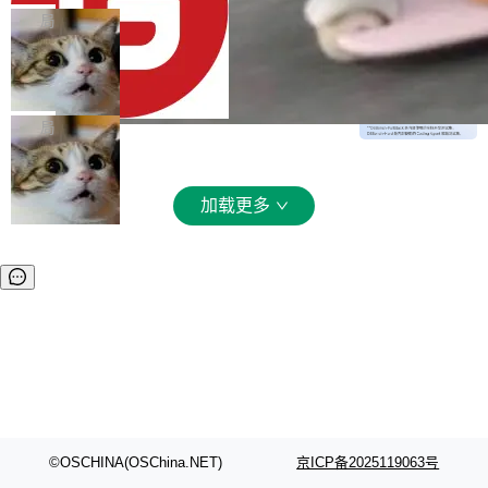
文件详情初次显示时语法高亮失效的问题 修复 s
入从每百万 token 1 美元砍到 0.2 美元，输出从
局
oloncode web 审查详情文件名中文乱码的问题
6 美元砍到 1.2 美元。GPT-5.6 Terra 降 20%。
细节优化 详情查看：https://gitee.com/opensol
DeepSeek-V4-Flash 官方 API 现已正
旗舰 Sol 没降，但加了一个 Fast 模式——2.5
式上线公测
on/soloncode/releases/v2026.8.2
倍速度，2 倍价格，智商不变。 降价的理由不是
DeepSeek V4 Flash 正式版今天上线了。模型
市场竞争，不是清库存，是 Sol 自己把自己优化
结构和参数规模没变，还是 MoE 284B、激活 1
局
了。 这事分两步。第一步，OpenAI 把 GPT-5.6
3B、100 万 token 上下文——只重新做了后训
Sol 部署上线。第二步，让 Sol 通过 Codex 自
练。但改完之后，Agent 能力直接把自家 4 月发
己去优化自己的推理基础设施。Sol 学了 Triton
的 Pro Preview 给干了。 九项 Agent 基准测试
加载更多
和 Gluon 两种 GPU 编程语言，重写了生产环境
全部反超。Terminal Bench 2.1 从 61.8 涨到 8
的 GPU 内核，找出了哪...
2.7，DeepSWE 从 7.3 涨到 54.4，DSBench-F
ullStack 从 37.0 涨到 68.7。不说别的，一个 Fl
ash 型号干翻了三个月前代表最高水平的 Pro 预
览版，这件事本身就够说明后训练的威力了。 跟
它一起来的还有两...
©OSCHINA(OSChina.NET)
京ICP备2025119063号