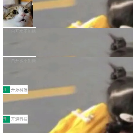
微软同期总资本开支的四成。 与亚马逊、Alpha
一个在终端里运行的编程 agent；Muse Spark
局
aDB 捕获 commit 之间的每一次操作，...
bet、微软以及 Meta 等传统科技巨头相比，Spa
1.2，驱动这个 agent 的新模型。一句话概括：
美团开源 LoHoSearch，用知识图谱校
ceXAI的资金消耗速度尤为引人瞩目。然而，支
你可以用 curl -fsSL https://dev.meta.ai/install.
准 AI 能力认知
撑庞大支出的资金来源却呈现出截然不同的面
sh | bash 安装一个能在大项目里自动规划、写
机器出题的前提，是让机器拥有全局视野。整个
貌。数据显示，微软和 Meta 主要依托充沛的经
代码、验证结果的 AI 终端工具。 据介绍，Muse
构建流程可以分为四个环节：建图 → 控制难度
白开水不加糖
营现金流来覆盖资本开支，其资本支出覆盖率分
Code 是 Meta 的编程 agent 产品。它和市场上
→ 质量把关 → 数据概览。
别达到155% 和106%;而SpaceXAI的经营现金
已有的终端编程 agent 在设计理念上有几个明显
腾讯开源 UCL-MPComm 通信库
流仅能覆盖资本开支的12...
的差异点。 异步后台 agent：Muse Code 有一
腾讯网平团队宣布开源了 UCL-MPComm 通信
个主 agent 循环，外加一组后台 agent。这些后
库，并将作为transport接入Mooncake TENT。
白开水不加糖
台 agent...
该通信库针对AI Memory池化场景的数据传输需
CoStrict入选工信部2025人工智能应用
求进行了深度优化，能够实现数据中心内大规模
典型案例
计算节点间多种内存类型的高性能通信。 UCL-
近日，工信部科技司公示《2025人工智能应用典
MPComm将作为一种传输引擎接入Mooncake T
型案例入选名单》，深信服“面向企业研发场景的
开
开源科技
ENT，实现零拷贝传输性能提升30%、非零拷贝
开源 AI 编程平台 CoStrict 应用”凭借卓越的技术
传输性能最高提升5倍。UCL-MPComm底层基
深信服AI算力网关入选工信部人工智能
创新与落地成效成功入选。 全链路私有化部署，
应用典型案例！
于自研UCL-Engine通信引擎，后续腾讯网平将
助力企业AI研发安全落地 当前，越来越多企业已
前不久，工业和信息化部正式发布《2025年人工
持续开源更多基于UCL-Engine的高性能通信组
经开始引入 AI Coding 工具，通过调用公有云模
智能应用典型案例名单》，集中展示人工智能在
开
开源科技
件。 腾讯网平团队在UCL-MPComm中实现了一
型或企业内部部署模型提升研发效率。但随着 AI
各领域的应用成果，覆盖技术底座、行业赋能、
个独立于业务线程的全局通信引擎（Engine），
Coding 从个人辅助工具逐步走向团队级、组织
Jeff Dean 离开 Google：一个时代的结
产品应用、支撑保障、专题等五大方向。深信服