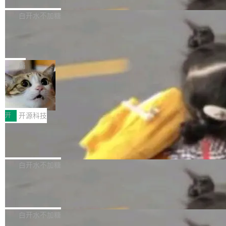
们自己都没看完。 这事不是个例。GitLab 调研
Dgraph 是一个水平可扩展的分布式 GraphQL
高质量游戏...
式2.0，可根据不同使用场景释放处理器潜力，
过 1528 名开发者，85% 说 AI 把瓶颈从写代码
数据库，有一个图形后端。作为一个原生的 Gra
白开水不加糖
帮助玩家在游戏与高负载应用中获得更充分的性
转移到了审代码。 写代码有人替你干了。但审代
phQL 数据库，它严格控制数据在磁盘上的排列
能表现。 在核心规格方面，B850 AO...
码、把关发版这两道关，还得靠人肉扛。 V5.0
竹知了：一个零依赖的单文件 HTML，
方式，以优化查询性能和吞吐量，减少集群中的
把儿时竹蝉玩具搬进浏览器
想让 AI 一起盯。
磁盘寻道和网络调用。 Dgraph v25.4.0 现已发
竹知了（zhuzhiliao）是那种小时候路边摊上几
布，具体更新内容包括： feat(zero)：Zero 现
块钱的玩意儿——一根小竹签，一个竹筒，一头
局
支持 --security superflag（token=...;whitelist
系着涂了松香的线。甩起来，竹膜震动，发出“哇
=...），与 Alpha 版本的格式一致，并据此对其
30倍效率升级：解锁医学影像数据要素
——哇”的蝉鸣声。实物越来越难找了，有开发者
价值化的真实路径
管理 HTTP 端点进行授权。 <blockquote> <p>
把它做成了 Web 玩具，放在 zhuzhiliao.imsai.c
完成一例腹部CT影像标注，张医生过去需要约1
<span><strong>警告：</strong>&nbsp;Zero
c 上，并在 GitHub 开源。 玩法很简单：按住屏
20个小时。他必须在数百张连续影像上，一笔一
开
开源科技
的 admin ...
幕画圈，或者直接甩手机。页面会实时显示转速
笔勾画边界，一层一层识别肌肉组织。如今，使
（圈/秒），声音来自真实竹知了录音的 1.72 秒
Apache Dubbo-go v3.3.2 正式发布
用东软飞标医学影像标注平台，同样的工作缩短
采样，无缝循环。音频解码失败时，还有一套合
至4小时，效率提升30倍。 这组数字背后，改变
这个版本面向生产环境，重心在内核稳定性。我
成兜底——锯齿波振荡器模拟脉冲，并联带通共
的不只是速度，而是把医学影像转化为AI能力的
们彻底收敛了旧配置体系，扩展了 Triple 协议与
白开水不加糖
振峰模拟竹膜和筒腔共鸣。 技术细节上，物理引
路径真正打通了。 大型医院积累的影像数据规模
泛化调用能力，加强了应用级元数据和服务治
擎是绳系质点模型：重力、弹性绳（只拉不
庞大，但不能直接用于训练模型。器官、病灶和
Calibre 9.12 发布，功能强大的开源电
理，同时集中修了并发安全、资源泄漏和热路径
推）、空气阻力，1/240 秒定步长积...
子书工具
组织边界，必须由专业医生逐层识别、标记和校
性能问题。
Calibre 开源项目是 Calibre 官方出的电子书管
正，才能成为机器能理解的高质量数据。医学影
理工具。它可以查看，转换，编辑和分类所有主
白开水不加糖
像AI落地最昂贵的环节，不是算法，是专业医生
流格式的电子书。Calibre 是个跨平台软件，可