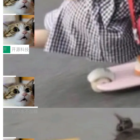
ean 表示是否可切换，nullable 的默认模式、浅
Deno 团队开源 Celld，可自托管的分
做，没什么新鲜的。 但 Kenton Varda 在 Twitte
向生产，二是如何让测试团队跟得上AI应用...
布式 Durable Objects
色方案、深色方案——会产生大量无意义的组
r 上把事情说清楚了： 今天我们发布了 Cloudfla
Ryan Dahl 领导的 Deno 团队推出了最新开源项
合。方案缺了、配置冲突了、全 null 了。要知道
re OS，一个带连接器的聊天机器人，跟其他所
目 Celld，一个能在自己机器上运行 Cloudflare
局
哪些组合有效，作者说，你得靠"文档、校验、或
有科技公司做的一样。只不过，实际上它不一
Workers 和 Durable Objects 的守护进程。 设
者部落知识"。 换个写法。Rust 的 enum，两个
样。这是 Sandstorm.io 的重制版，我十年前的
鲁大师7月新机性能/流畅/AI榜：vivo夺
计思路很直接：每个对象是一个独立的 SQLite
变体：Switchable...
性能、流畅双第一，三星Galaxy Z系列
那个创业公司。不同的是，这次它构建在 Cloudf
数据库，按名称寻址，复制到你自己的 S3 兼容
2026年7月的手机市场，由于存储等硬件成本暴
新折叠缺席
lare Workers 上——我花了九年时间搭建的平台
存储库里。节点之间只通过这个存储库协调——
增，手机厂商的日子也不好过啊，新机速度明显
开
开源科技
——并且深度集成了 AI。这基本上是我十年秘密
没有控制平面，没有共识协议。每个对象自带一
放缓，因此硝烟味淡了许多。新机参数规格除开
计划的顶峰。 十年前，Ken...
个小型数据库，应用天然按分片构建，单个数据
Zed 推出 DeltaDB，一个记录 commit
高价的三星折叠（三星Galaxy Z Fold8 Ultra / Z
之间所有操作的版本控制系统
库的竞争和爆炸半径问题在设计层面就被消除
Fold8 / Z Flip8）外，其余要么是中低端机器，
Zed 编辑器团队发布了新项目——DeltaDB，一
了。 闲置的 cell 会休眠到几乎不占资源。当 cel
例如iQOO Z11i、REDMI Note 17、REDMI No
个在 git commit 之间记录每一次编辑操作的版
局
l 迁移或唤醒时，新宿主从 S3 恢复 SQLite 数据
te 17 Pro、OPPO K15，要么是vivo X300 E这
本控制系统。目前处于 Early Access 阶段。 De
库继续执行。存储库是持久化的唯一真相...
样的次旗舰。 Galaxy Z Fold8 Ultra / Z Fold8 /
SpaceXAI 单季资本开支达 183 亿美元
ltaDB 的核心思路直接写在 landing page 最显
Z Flip8三款折叠屏新机均在7月22日发布，且全
眼的位置：「Software is made between com
根据风险投资人Tomer Tunguz 博客（VC 分
部搭载骁龙8 Elite Gen5 for Galaxy，它们本该
mits」——软件是在 commit 之间写出来的。git
析）披露的最新分析与第二季度业绩报告，Spac
白开水不加糖
是7月性...
只记录了你提交的最终状态，但真正的工作过程
eXAI在上个季度的总资本支出飙升至183.7亿美
Meta 发布终端编程 Agent“Muse Cod
——打字、删改、试错、agent 对话——都在 co
元。其中，绝大部分资金被直接用于 AI 领域，
e” 和 Muse Spark 1.2 模型
mmit 之间的空隙里丢失了。 DeltaDB 要做的就
金额高达158.3亿美元，这一单项投入已经逼近
Meta 今天发布了两款 AI 产品：Muse Code，
是把这段空隙补上。 回退到任何一次编辑：Delt