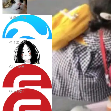
在触摸设备上显示为小圆点的问题。#58812 Ty
禅道开源版 22.4 发布，内置 DevOps4.
nce Index vs Cost per Task 的散点图上，13
0 正式版，提供从代码提交到交付的全
pography 优化 Typography 省略提示在大列表
个模型排成一列，V4 Flash 贴着底部：$0.03
大家好， 禅道开源版22.4发布啦！本次发布我们
生命周期的管理能力
中的渲染性能。#58806 修复 Typography...
一次任务。 V4 Flash 的 Intelligence Index 得
带来了DevOps4.0系列的首个正式版本。 DevO
禅道项目管理软件
分 50，在 101 个模型中排第 3。排在它前面
ps4.0内置与禅道DevOps专业版同源的代码管理
的：Claude Opus 5（61 分）、Claude Fable
Solon 的 10 种 HTTP 服务器：改一行
核心，依托于全自研的GitFox代码托管引擎，我
依赖，换一个引擎
5（60 分）、GPT-5.6 Sol（59 分）、Kimi K3
们提供了从代码提交到交付的全生命周期的管理
用 Solon 做线上项目有一阵子了，有个点总让新
（57 分）、Grok 4...
能力。同时，我们 对禅道DevOps现有底层代码
接触的人觉得意外：服务器引擎是让你选的。 S
梅子酒好吃
进行了革命性的重构，为后续AI辅助编程、智能
olon 内核约 0.3MB，不内置固定的 HTTP 服务
代码评审及自动化运维的全面落地夯实了“一体
BootstrapBlazor v10.9.0 已经发布，B
器。HTTP 引擎是一个独立插件。你选一个，或
ootstrap 样式的 Blazor UI 组件库
化”的基座。 新版本将为用户带来更好的使用体
者选两个，不同环境之间切换，一行应用代码都
BootstrapBlazor v10.9.0 已经发布，Bootstrap
验和更高的工作效率，感谢大家一直以来的支持
不用改。 下面快速过一下 10 种 HTTP 服务器
样式的 Blazor UI 组件库 此版本更新内容包括：
Gitee快讯
和反馈，我们将继续努力提供更优秀的产品和服
选项，各自适合什么场景，以及怎么切换。 一行
Release 2026-07-31 V10.9.0 Fixes fix(MultiFi
务！ 新增功能点 DevOps： 采用自研代码托管
依赖替换 在 Solon 里换 HTTP 服务器就是改 po
SolonCode v2026.8.2 已经发布，终端
lter): 增加暗黑主题支持 by @ArgoZhang in htt
平台，支持一站式安装，提供从代码提交到交付
智能体
m.xml 里一个依赖，别的什么都不用动。 <depe
ps://github.com/dotnetcore/BootstrapBlazor/p
SolonCode v2026.8.2 已经发布，终端智能体
的...
ndency> <groupId>org.noear</groupId> <arti
ull/8239 fix(Camera): 增加 exact 显式设置设备
此版本更新内容包括： 优化 soloncode run 模
Gitee快讯
factId>solon-web</artifac...
id by @kkxkx in https://github.com/dotnetcor
式（参考 run-headless-mode.md） 添加 solon
e/BootstrapBlazor/pull/825...
OpenAI 宣布 GPT-5.6 Luna 价格下降
code web 国际化多语言支持 添加 soloncode w
80%
eb 消息列表消息导航支持 修复 soloncode web
OpenAI 宣布 GPT-5.6 Luna 价格下降 80%。输