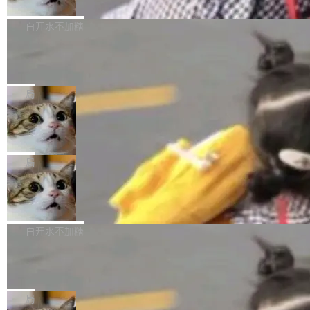
开源
由软件情怀，而是一个跟 AI agent 直接相关的
关开源项目的开发者，希望参加 DeepSeek Har
商汤科技宣布面向社区开源轻量级统一多模态模
技术判断。 两行 prompt 就能个性化任何软件 C
ness 的内测，可以回复或私信联系我。请附上
型的预览版本 SenseNova U1.5-Lite-Preview。
白开水不加糖
rawshaw 给出了两个 prompt。 第一个： "下载
GitHub id 以及开源代表作。」 DeepSeek 曾在
公告称，SenseNova U1.5-Lite-Preview并非简
某个软件的源码，在本地构建。修改 agent ...
Ubuntu 将核心系统包从 deb 转成了 s
官方招聘信息中写过一条简洁有力的公式：Mod
单的模型规模升级，而是基于 SenseNova U1
nap
el + Harness = Agent。模型负责理解和推理，
的一次系统性迭代，不仅在同一架构中贯通视觉
Ubuntu 正在把又一个核心系统包从 deb 转为 s
Harness 负责把能力落到真实环境中——调用工
理解、推理、生成与编辑，还仅以 8B-MoT 的轻
nap。这次是 hwctl——一个用来检查 Ubuntu
局
具、读写文件、管理上下文、处理错误、完成闭
量大小，将能力推进到4K、更精细的真实质感、
硬件认证状态的命令行工具。 Canonical 工程师
环。崔添翼招人的标...
Dario Amodei 担心新人来 Anthropic
更复杂的视觉控制和可持续迭代编辑。 相比 U
Alan Griffiths 在邮件列表中说得很直白：「hwc
只为金钱，不为使命
1，U1.5-Lite-Preview 在以下方向上带来了显著
tl 是一个 Ubuntu 专有的包，它和它的依赖项都
顶级 AI 研究员在两家公司之间来回跳，中间只
提升： 原生支持4K图像生成； 更精细的局部纹
是 Ubuntu 专有的，不会用在其他发行版上。」
隔了几天。 Lilian Weng 上周刚宣布因健康原因
局
理、细节与真实世界质感； 更准确的中英文文字
所以 deb 版本的受众实际上为零。既然只有 Ub
离开 Thinking Machines Lab，说自己作为联合
生成与复杂版式组织； 更稳定的图...
untu 用户在用，那用 snap 打包就没什么可纠结
FFmpeg 9.0 发布
创始人的角色「太累了」。几天后，The Inform
的。 从 deb 到 snap 的迁移路径 hwctl 是 rust-
ation 就曝出她将重回 OpenAI，负责递归自我
FFmpeg 9.0 现已发布，包含多项改进。官方更
hwlib 硬件 API 库的一部分，命令行工具负责查
改进方向的研究。她是 Thinking Machines 过
新日志列出的 9.0 版本主要更新内容如下： 扩
白开水不加糖
询 Ubuntu 的硬件认证数据库。...
去一年内第四个离开的联合创始人。 这家由前
展 AMF 色彩转换器 (vf_vpp_amf) 的 HDR 功能
OpenAI CTO Mira Murati 创立的公司，连创始
DeepSeek V4 Flash 单日消耗 8 万亿 t
MP4 muxer 中支持 LCEVC 音轨复用 Playdate
okens 登顶热搜
团队都留不住。 但 Thinking Machines 不是唯
视频编码器和多路复用器 添加 v360_vulkan filt
8 万亿 tokens。一天。一家公司的消耗。 Open
一在人才争夺战中失血的公司。六月，Google
er HE-AAC 960 解码 (DAB+) transpose_cuda
Code 在 X 上发帖：「DeepSeek Flash did 8T
局
连失两员大将：Noam Shazeer 去了 Op...