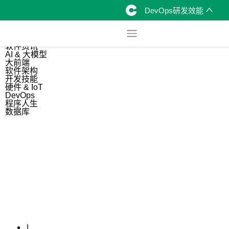
DevOps研发效能
综合
开源资讯
软件资讯
AI & 大模型
大前端
软件架构
开发技能
硬件 & IoT
DevOps
程序人生
数据库
1