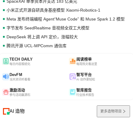
SpaceXAI 单季资本开支达 183 亿美元
小米正式开源自研具身基座模型 Xiaomi-Robotics-1
Meta 发布终端编程 Agent“Muse Code” 和 Muse Spark 1.2 模型
字节发布 SeedRealtime 音视频全双工大模型
DeepSeek 将上调 API 定价，涨幅较大
腾讯开源 UCL-MPComm 通信库
TECH DAILY
阅读榜单
每日内容报纸化
每周热文看这里
DevFM
智写平台
当天资讯听着看
AI 创作更轻松
激励活动
智库报告
参与活动赢源石
行业技术报告
AI 造物
更多造物项目