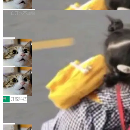
联 加...
经过人工复核，准确度令人满意。这一方法也为
他宣布了一个新消息：从 2026 年 8 月 1 日起，
Firefox 153.0.3 现已发布，具体更新内容如
社区爱好者提供了高效跟踪新版本的思路。
他可以全职维护 libexpat 了，最长 6 个月。发
下： New Smart Window 包含多项增强功能：
白开水不加糖
工资的是慕尼黑市政府。 libexpat 是一个 C99
<ul> <li>现在建议列表会显示更多结果，方便用
编写的流式 XML 解析器，MIT 许可证。和 libx
Cloudflare Computer 开源：你的 Age
户查找历史记录和切换到已打开的标签页。（<a
nt 需要一台电脑，而不是一个容器
ml2 一样，它是世界上使用最广泛的 XML 解析
href="https://bugzilla.mozilla.org/show_bug.c
Cloudflare 开源了名为 @cloudflare/computer
库之一。你的操作系统、浏览器、无数的基础设
gi?id=2019042">Bug&nbsp;2019042</a>）</l
的 npm 包。项目的核心论点是：容器不适合 Ag
局
施软件，很可能都在用它。而过去十年，维护它
i> <li>现在，助手可以直接使用 Exa 的网络搜索
ent 计算。真正适合的，是 Isolate。 Cloudflare
的人一直在用业余...
OpenAI 公开邮件和聊天记录回应苹果
结果回答问题，而无需将问题转交给搜索引擎。
工程师在这件事上没什么可谦虚的——他们用 W
诉讼，称“Apple is getting this wron
（<a href="https://bugzilla.mozilla.org/show_
orkers 跑了十年 Isolate。用 CEO Matthew Pri
上个月，苹果一纸诉状把 OpenAI 告上法庭，指
g”
bug.cgi?id=204...
nce 的话说：「我们一生都在用 Isolate 运行代
控其挖角苹果前员工并窃取商业秘密。苹果的诉
局
码，而 AI Agent 不需要容器，它们需要的是 Iso
状把 OpenAI 描述成一个系统性地从前东家挖
HUAWEI MatePad Edge上架WorkBu
late。」 容器为什么不合适 容器的问题在于启动
人、套取机密信息的对手。 OpenAI 没发律师
ddy鸿蒙PC版，说话就能干活的AI办公
和销毁都太重了。一个 Agent 要执行的任务可能
函，也没选择庭外沉默。它在官网贴了一篇博
全能AI工作台WorkBuddy鸿蒙PC版上架HUAWE
搭子
只需要几毫秒的 CPU 时间，但容器从冷启动到
文，标题只有六个字：Apple is getting this wro
I MatePad Edge应用市场，直接下载即可使
开
开源科技
就绪要花数秒。如果未来有十...
ng。 然后，它把邮件往来和 iMessage 聊天记
用，与鸿蒙电脑上的体验一致。值得一提的是，
录全贴了出来。 他发错人了 苹果外部律师 Gabr
FFmpeg 9.0 发布：代号“Lei”，以此纪
这是目前市面上唯一支持平板接入WorkBuddy P
念中国开发者雷霄骅
iel Gross 来自 Weil 律所，2 月 23 日下午 5:53
C版的产品，搭载“人机双写”重磅功能——你写
全球知名开源多媒体框架 FFmpeg 今天正式发
给 OpenAI 总法律顾问 Che Chang 发了封邮
你的，AI写AI的，同屏协作互不干扰。一句话让
布了 9.0 版本。这个版本除了带来新一代音视频
局