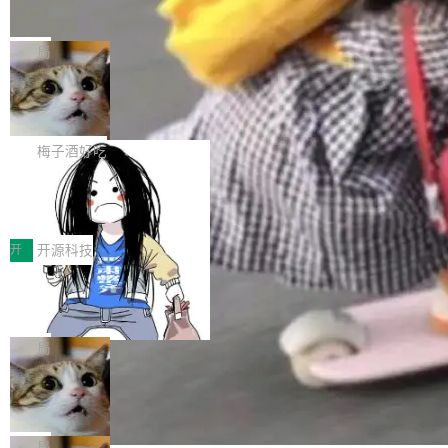
并实...
束，一个实验室的开始
级应用，企业在规模化落地过程中，对安全性、
AI算力网关（AI创新平台）成功入选！ 随着各行
Google 员工编号 20。MapReduce 作者之一。
可控性和代码质量提出了更高要求。 首先是数据
各业的Agent走向规模化建设，算力构成形态逐
Bigtable 作者之一。TensorFlow 的作者之一。
局
安全与合规要求。对于大多数普通研发场景，公
渐丰富，用户关注的重点也在发生变化：不只是
Gemini 的架构师。Google 首席科学家。 Jeff D
有云模型能够满足快速试用和效率提升的需求。
让AI用起来，还要进一步看清混合算力时代下，
🔥 SolonCode v2026.8.4 发布：界面
ean 在 Google 工作了 27 年后，宣布离职。 他
但对于金融、能源、医疗等对数据安全要求较...
字体可调、22 种语言、记忆搜索增强
Token花在哪里、算力是否被充分利用，以及持
不是一个人走。一同离开的还有 Sanjay Ghema
打开终端就能上岗的全中文编码智能体，这一轮
续增长的AI成本该如何优化。 深信服AI算力网关
wat（Google 员工编号 23，Jeff Dean 二十多
把「看得清、用母语、记得住」三件事一次补
梅子酒好吃
正是围绕这些实际问题，从Token治理和成本治
年的编程搭档，MapReduce 和 Bigtable 的共同
齐。 SolonCode 是什么 SolonCode 是杭州无
理两个方面，让用户的每一份算力都看得清、管
作者）、Quoc Le（Google 大脑核心成员，Se
让“代码语义理解”深度释放AI Coding
耳科技研发的企业级终端编码智能体——一位全
得住、用得稳、省得下、更安全！ 一、从现在开
价值潜能：华为云码道（CodeArts）
q2Seq 和 DocAI 的共同发明人）以及 Oriol Vin
中文驱动的数字员工，自主理解需求、规划步
一、代码仓深度理解技术的作用与价值 在软件工
始，Token使用一目...
代码仓技术解析
yals（Gemini 联合负责人，AlphaSta...
骤、编写代码。不挑模型、不挑平台，curl 一行
程实践中，代码仓是企业核心知识资产的主要载
开
开源科技
装完即用。 开源地址：Gitee · GitCode · GitHu
体。企业级代码仓库通常包含数十万乃至数百万
一条“删库”命令跑 17 小时，算法工程
b 安装 支持 Java 8+（8~26）、macOS / Linu
个文件，其规模远超单次模型调用可承载的上下
师删光 89TB 数据只为干私活
x / Windows / Harmony PC。 # macOS / Linu
文窗口。随着项目规模的持续扩张与代码历史的
最高人民检察院8月4日公布了一起案件：北京一
x / Harmony PC curl -fsSL https://solon.noea
不断累积，代码仓中的模块关系、接口契约、业
名90后算法工程师王某，为了给自己接的私活腾
局
r.org/solon...
务逻辑等关键信息往往分散于数十乃至数百个文
服务器空间，删光了公司AI游戏部门的全部核心
Cloudflare 分享推理优化实践：KV ca
件之中，形成高度复杂的知识关联网络。传统的
数据。 王某2024年1月入职东城区某科技公司AI
che 量化 + 权重压缩，吞吐量提升 4
代码检索手段（如关键词匹配、目录遍历）仅能
短剧部门，有互联网大厂背景。在公司内部架构
Kimi 和 GLM 是当前最强的大模型系列之一，但
1%，成本降 30%
在语法层面完成文本定位，难以触及代码的语义
调整期间，部门三次通知全员将数据从A集群迁
它们有一个共同的问题：太吃显存了。月之暗面
局