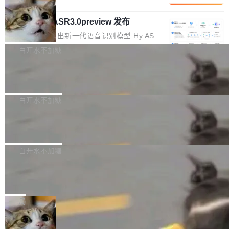
内涵与结构关联，导致开发者使用代码智能体在
移到B集群，王某都回复了"收到"。 他没有迁移
的 Kimi K 系列和智谱的 GLM 都是长上下文、M
理解大规模代码仓时面临显著"代码仓理解"瓶
数据。2024年9月3日下午4点，他使用此前登录
腾讯混元 Hy ASR3.0preview 发布
oE 架构的大模型，好用到让人上瘾，但 GPU 显
颈。 代码仓深度理解服务（以下简称" CodeBas
的账号密码进入A集群，输入了一条被程序员圈
存永远不够用。 Cloudflare 的 Workers AI 团队
腾讯混元正式推出新一代语音识别模型 Hy ASR
e深度理解服务"）是华为云码道（CodeA...
称为"删库跑路"的命令——最高管理员权限、无
一直在跑这些模型的推理。他们在官方博客上发
3.0preview。基于最新一代大语言模型 Hy3 的
白开水不加糖
需确认、强制递归删除。17个小时后，运维人员
了一篇技术文章，详细拆解了三种让大模型在 G
语言理解能力，以及融合了高精度语音识别与深
发现异常并中止进程时，89TB数据已经没了。
PU 上跑得更省、更快的技术手段——KV cache
Pale Moon 34.3.2 发布，苍月浏览器
度语义理解能力，实现了语音识别能力的全面升
删掉的是AI游戏部门的全部开发文件，包括公司
量化、模型权重压缩、以及共享 KV cache 的完
级。 根据介绍，Hy ASR3.0preview 目标在于：
Pale Moon 34.3.2 现已发布，这是一个安全更
自研的多个文生3D和...
整性保护。效果是：吞吐量提升 41%，每 token
让语音识别不再只是听清，而是真正听懂。通过
新和少量网页兼容性修复版本。 Changes/fixe
白开水不加糖
成本降低 30%，精度不变。 FP8 省的不仅是显
先理解你的语境和意图，再把准确的文字直接给
s： 实现了URL.Parse()便捷功能 对浏览器内部
存 KV cache 是推理时最吃显...
到你。从“逐字转写、单点优化”演进为“理解语
PostgreSQL 18/19 新特性深度解读
函数添加了多项边界检查，以避免潜在的越界访
境、兼容场景、一键直出”。 Hy ASR 3.0 previe
问、下溢和溢出。（DiD） 修复了加载和解析内
演讲者分享了一个有趣的实践：面对 PG 18 已
w 不要求标准普通话，方言识别覆盖粤语、吴语
容提供的字体时出现的几个问题 为避免音频加
发布的 Release Notes，他利用 AI 工具（如 Co
白开水不加糖
等 10 大方言片区和 20 余个二级小片区。在开
载、处理和播放过程中可能出现的一系列错误，
pilot）对数千条 commit 日志进行自动分析，先
源评测集中，Hy ASR 3.0 preview 在多语种的
对音频采样频率设定了下限 采样率低于 8kHz
慕尼黑市政府为全职开源项目维护者提
让模型总结出三十余条潜在特性，再逐条要求生
WER（...
供资助
（通常被认为是 "telephone"/"walkie-talkie" 音
成详细解释和代码校验，最终筛选出对用户体感
"在过去大约 10 年的大部分时间里，libexpat 的
质的最低采样率）的音频格式将被拒绝 修复了 C
最强的若干项。对于尚未正式发版的 PG 19，则
维护工作一直与我的日常工作、家务、社交生活
局
SS 圆角虚线样式中可能存在的问题 如果表单中
通过拉取过去一年内（从 PG 18 Beta1 时间点
和休闲娱乐竞争时间。" 这是 libexpat 维护者 S
的图像元素不在同一个子树中，则它们将不再关
至今）的所有 commit，同样交由 AI 分析提炼。
Firefox 153.0.3 发布
ebastian Pipping 写在博客里的话。8 月 4 日，