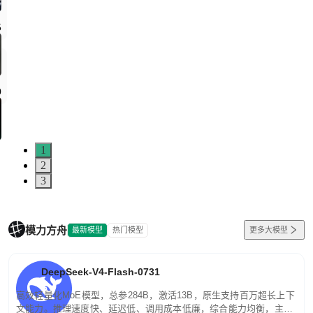
5
0
1
2
3
模力方舟
最新模型
热门模型
更多大模型
DeepSeek-V4-Flash-0731
高效轻量化MoE模型，总参284B，激活13B，原生支持百万超长上下
文能力。推理速度快、延迟低、调用成本低廉，综合能力均衡，主打