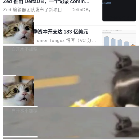
个小型数据库，应用天然按分片构建，单个数据
Zed 推出 DeltaDB，一个记录 commit
高价的三星折叠（三星Galaxy Z Fold8 Ultra / Z
之间所有操作的版本控制系统
库的竞争和爆炸半径问题在设计层面就被消除
Fold8 / Z Flip8）外，其余要么是中低端机器，
Zed 编辑器团队发布了新项目——DeltaDB，一
了。 闲置的 cell 会休眠到几乎不占资源。当 cel
例如iQOO Z11i、REDMI Note 17、REDMI No
个在 git commit 之间记录每一次编辑操作的版
局
l 迁移或唤醒时，新宿主从 S3 恢复 SQLite 数据
te 17 Pro、OPPO K15，要么是vivo X300 E这
本控制系统。目前处于 Early Access 阶段。 De
库继续执行。存储库是持久化的唯一真相...
样的次旗舰。 Galaxy Z Fold8 Ultra / Z Fold8 /
SpaceXAI 单季资本开支达 183 亿美元
ltaDB 的核心思路直接写在 landing page 最显
Z Flip8三款折叠屏新机均在7月22日发布，且全
眼的位置：「Software is made between com
根据风险投资人Tomer Tunguz 博客（VC 分
部搭载骁龙8 Elite Gen5 for Galaxy，它们本该
mits」——软件是在 commit 之间写出来的。git
析）披露的最新分析与第二季度业绩报告，Spac
白开水不加糖
是7月性...
只记录了你提交的最终状态，但真正的工作过程
eXAI在上个季度的总资本支出飙升至183.7亿美
——打字、删改、试错、agent 对话——都在 co
Meta 发布终端编程 Agent“Muse Cod
元。其中，绝大部分资金被直接用于 AI 领域，
e” 和 Muse Spark 1.2 模型
mmit 之间的空隙里丢失了。 DeltaDB 要做的就
金额高达158.3亿美元，这一单项投入已经逼近
Meta 今天发布了两款 AI 产品：Muse Code，
是把这段空隙补上。 回退到任何一次编辑：Delt
微软同期总资本开支的四成。 与亚马逊、Alpha
一个在终端里运行的编程 agent；Muse Spark
局
aDB 捕获 commit 之间的每一次操作，...
bet、微软以及 Meta 等传统科技巨头相比，Spa
1.2，驱动这个 agent 的新模型。一句话概括：
ceXAI的资金消耗速度尤为引人瞩目。然而，支
美团开源 LoHoSearch，用知识图谱校
你可以用 curl -fsSL https://dev.meta.ai/install.
准 AI 能力认知
撑庞大支出的资金来源却呈现出截然不同的面
sh | bash 安装一个能在大项目里自动规划、写
机器出题的前提，是让机器拥有全局视野。整个
貌。数据显示，微软和 Meta 主要依托充沛的经
代码、验证结果的 AI 终端工具。 据介绍，Muse
构建流程可以分为四个环节：建图 → 控制难度
白开水不加糖
营现金流来覆盖资本开支，其资本支出覆盖率分
Code 是 Meta 的编程 agent 产品。它和市场上
→ 质量把关 → 数据概览。
别达到155% 和106%;而SpaceXAI的经营现金
腾讯开源 UCL-MPComm 通信库
已有的终端编程 agent 在设计理念上有几个明显
流仅能覆盖资本开支的12...
的差异点。 异步后台 agent：Muse Code 有一
腾讯网平团队宣布开源了 UCL-MPComm 通信
个主 agent 循环，外加一组后台 agent。这些后