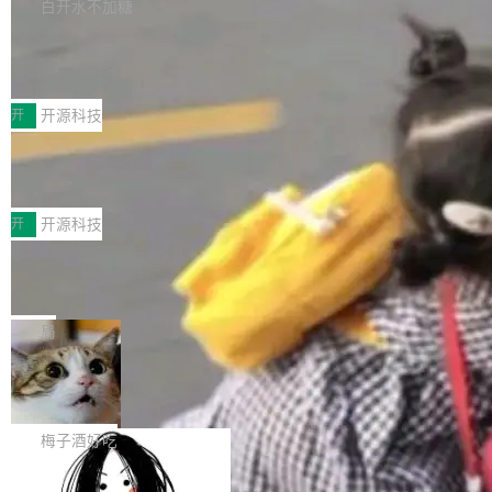
库，并将作为transport接入Mooncake TENT。
白开水不加糖
台 agent...
该通信库针对AI Memory池化场景的数据传输需
CoStrict入选工信部2025人工智能应用
求进行了深度优化，能够实现数据中心内大规模
典型案例
计算节点间多种内存类型的高性能通信。 UCL-
近日，工信部科技司公示《2025人工智能应用典
MPComm将作为一种传输引擎接入Mooncake T
型案例入选名单》，深信服“面向企业研发场景的
开
开源科技
ENT，实现零拷贝传输性能提升30%、非零拷贝
开源 AI 编程平台 CoStrict 应用”凭借卓越的技术
传输性能最高提升5倍。UCL-MPComm底层基
深信服AI算力网关入选工信部人工智能
创新与落地成效成功入选。 全链路私有化部署，
应用典型案例！
于自研UCL-Engine通信引擎，后续腾讯网平将
助力企业AI研发安全落地 当前，越来越多企业已
前不久，工业和信息化部正式发布《2025年人工
持续开源更多基于UCL-Engine的高性能通信组
经开始引入 AI Coding 工具，通过调用公有云模
智能应用典型案例名单》，集中展示人工智能在
开
开源科技
件。 腾讯网平团队在UCL-MPComm中实现了一
型或企业内部部署模型提升研发效率。但随着 AI
各领域的应用成果，覆盖技术底座、行业赋能、
个独立于业务线程的全局通信引擎（Engine），
Coding 从个人辅助工具逐步走向团队级、组织
Jeff Dean 离开 Google：一个时代的结
产品应用、支撑保障、专题等五大方向。深信服
并实...
束，一个实验室的开始
级应用，企业在规模化落地过程中，对安全性、
AI算力网关（AI创新平台）成功入选！ 随着各行
Google 员工编号 20。MapReduce 作者之一。
可控性和代码质量提出了更高要求。 首先是数据
各业的Agent走向规模化建设，算力构成形态逐
Bigtable 作者之一。TensorFlow 的作者之一。
局
安全与合规要求。对于大多数普通研发场景，公
渐丰富，用户关注的重点也在发生变化：不只是
Gemini 的架构师。Google 首席科学家。 Jeff D
有云模型能够满足快速试用和效率提升的需求。
让AI用起来，还要进一步看清混合算力时代下，
🔥 SolonCode v2026.8.4 发布：界面
ean 在 Google 工作了 27 年后，宣布离职。 他
但对于金融、能源、医疗等对数据安全要求较...
字体可调、22 种语言、记忆搜索增强
Token花在哪里、算力是否被充分利用，以及持
不是一个人走。一同离开的还有 Sanjay Ghema
打开终端就能上岗的全中文编码智能体，这一轮
续增长的AI成本该如何优化。 深信服AI算力网关
wat（Google 员工编号 23，Jeff Dean 二十多
把「看得清、用母语、记得住」三件事一次补
梅子酒好吃
正是围绕这些实际问题，从Token治理和成本治
年的编程搭档，MapReduce 和 Bigtable 的共同
齐。 SolonCode 是什么 SolonCode 是杭州无
理两个方面，让用户的每一份算力都看得清、管
作者）、Quoc Le（Google 大脑核心成员，Se
让“代码语义理解”深度释放AI Coding
耳科技研发的企业级终端编码智能体——一位全