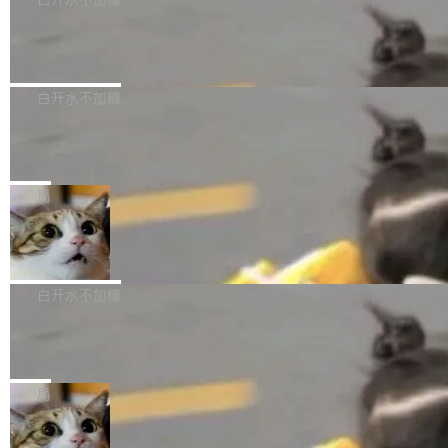
成本降低 30%，精度不变。 FP8 省的不仅是显
先理解你的语境和意图，再把准确的文字直接给
s： 实现了URL.Parse()便捷功能 对浏览器内部
存 KV cache 是推理时最吃显...
到你。从“逐字转写、单点优化”演进为“理解语
PostgreSQL 18/19 新特性深度解读
函数添加了多项边界检查，以避免潜在的越界访
境、兼容场景、一键直出”。 Hy ASR 3.0 previe
问、下溢和溢出。（DiD） 修复了加载和解析内
演讲者分享了一个有趣的实践：面对 PG 18 已
w 不要求标准普通话，方言识别覆盖粤语、吴语
容提供的字体时出现的几个问题 为避免音频加
发布的 Release Notes，他利用 AI 工具（如 Co
白开水不加糖
等 10 大方言片区和 20 余个二级小片区。在开
载、处理和播放过程中可能出现的一系列错误，
pilot）对数千条 commit 日志进行自动分析，先
源评测集中，Hy ASR 3.0 preview 在多语种的
对音频采样频率设定了下限 采样率低于 8kHz
慕尼黑市政府为全职开源项目维护者提
让模型总结出三十余条潜在特性，再逐条要求生
WER（...
供资助
（通常被认为是 "telephone"/"walkie-talkie" 音
成详细解释和代码校验，最终筛选出对用户体感
"在过去大约 10 年的大部分时间里，libexpat 的
质的最低采样率）的音频格式将被拒绝 修复了 C
最强的若干项。对于尚未正式发版的 PG 19，则
维护工作一直与我的日常工作、家务、社交生活
局
SS 圆角虚线样式中可能存在的问题 如果表单中
通过拉取过去一年内（从 PG 18 Beta1 时间点
和休闲娱乐竞争时间。" 这是 libexpat 维护者 S
的图像元素不在同一个子树中，则它们将不再关
至今）的所有 commit，同样交由 AI 分析提炼。
Firefox 153.0.3 发布
ebastian Pipping 写在博客里的话。8 月 4 日，
联 加...
经过人工复核，准确度令人满意。这一方法也为
他宣布了一个新消息：从 2026 年 8 月 1 日起，
Firefox 153.0.3 现已发布，具体更新内容如
社区爱好者提供了高效跟踪新版本的思路。
他可以全职维护 libexpat 了，最长 6 个月。发
下： New Smart Window 包含多项增强功能：
白开水不加糖
工资的是慕尼黑市政府。 libexpat 是一个 C99
<ul> <li>现在建议列表会显示更多结果，方便用
编写的流式 XML 解析器，MIT 许可证。和 libx
Cloudflare Computer 开源：你的 Age
户查找历史记录和切换到已打开的标签页。（<a
nt 需要一台电脑，而不是一个容器
ml2 一样，它是世界上使用最广泛的 XML 解析
href="https://bugzilla.mozilla.org/show_bug.c
Cloudflare 开源了名为 @cloudflare/computer
库之一。你的操作系统、浏览器、无数的基础设
gi?id=2019042">Bug&nbsp;2019042</a>）</l
的 npm 包。项目的核心论点是：容器不适合 Ag
局
施软件，很可能都在用它。而过去十年，维护它
i> <li>现在，助手可以直接使用 Exa 的网络搜索
ent 计算。真正适合的，是 Isolate。 Cloudflare
的人一直在用业余...
结果回答问题，而无需将问题转交给搜索引擎。
OpenAI 公开邮件和聊天记录回应苹果
工程师在这件事上没什么可谦虚的——他们用 W