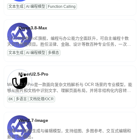
高并发、轻量化任务，适合日常对话、内容创作、基础 RAG、批量
文本生成
AI 编程模型
Function Calling
文案处理等普惠刚需场景。
Qwen3.8-Max
2.4万亿参数MoE旗舰，编程与办公能力全面跃升，可自主编程十数
天交付完整项目。胜任法律、金融、设计等数百种专业任务，一次对
话端到端交付生产级成果。原生视觉理解贯穿规划、执行与验证全流
文本生成
AI 编程模型
多模态
程，支持超长文档与长视频的深度语义解析。长程任务中自主规划与
闭环迭代，持续进化。
MinerU2.5-Pro
MinerU2.5-Pro是一款面向复杂文档解析与 OCR 场景的专业模型，能
够从图片和文档中识别文字、理解页面布局，并将非结构化内容转换
为便于存储、检索和二次处理的结构化结果。
8K
多语言
文档处理/OCR
Wan2.7-Image
万相 2.7 图像生成与编辑模型，支持组图、多图参考、交互式编辑和
最高 2K 输出。