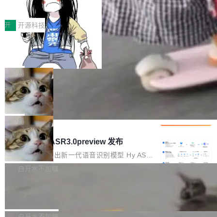
得住、用得稳、省得下、更安全！ 一、从现在开
价值潜能：华为云码道（CodeArts）
q2Seq 和 DocAI 的共同发明人）以及 Oriol Vin
中文驱动的数字员工，自主理解需求、规划步
一、代码仓深度理解技术的作用与价值 在软件工
始，Token使用一目...
代码仓技术解析
yals（Gemini 联合负责人，AlphaSta...
骤、编写代码。不挑模型、不挑平台，curl 一行
程实践中，代码仓是企业核心知识资产的主要载
开
开源科技
装完即用。 开源地址：Gitee · GitCode · GitHu
体。企业级代码仓库通常包含数十万乃至数百万
b 安装 支持 Java 8+（8~26）、macOS / Linu
一条“删库”命令跑 17 小时，算法工程
个文件，其规模远超单次模型调用可承载的上下
师删光 89TB 数据只为干私活
x / Windows / Harmony PC。 # macOS / Linu
文窗口。随着项目规模的持续扩张与代码历史的
最高人民检察院8月4日公布了一起案件：北京一
x / Harmony PC curl -fsSL https://solon.noea
不断累积，代码仓中的模块关系、接口契约、业
名90后算法工程师王某，为了给自己接的私活腾
局
r.org/solon...
务逻辑等关键信息往往分散于数十乃至数百个文
服务器空间，删光了公司AI游戏部门的全部核心
件之中，形成高度复杂的知识关联网络。传统的
Cloudflare 分享推理优化实践：KV ca
数据。 王某2024年1月入职东城区某科技公司AI
che 量化 + 权重压缩，吞吐量提升 4
代码检索手段（如关键词匹配、目录遍历）仅能
短剧部门，有互联网大厂背景。在公司内部架构
Kimi 和 GLM 是当前最强的大模型系列之一，但
1%，成本降 30%
在语法层面完成文本定位，难以触及代码的语义
调整期间，部门三次通知全员将数据从A集群迁
它们有一个共同的问题：太吃显存了。月之暗面
局
内涵与结构关联，导致开发者使用代码智能体在
移到B集群，王某都回复了"收到"。 他没有迁移
的 Kimi K 系列和智谱的 GLM 都是长上下文、M
理解大规模代码仓时面临显著"代码仓理解"瓶
腾讯混元 Hy ASR3.0preview 发布
数据。2024年9月3日下午4点，他使用此前登录
oE 架构的大模型，好用到让人上瘾，但 GPU 显
颈。 代码仓深度理解服务（以下简称" CodeBas
的账号密码进入A集群，输入了一条被程序员圈
存永远不够用。 Cloudflare 的 Workers AI 团队
腾讯混元正式推出新一代语音识别模型 Hy ASR
e深度理解服务"）是华为云码道（CodeA...
称为"删库跑路"的命令——最高管理员权限、无
一直在跑这些模型的推理。他们在官方博客上发
3.0preview。基于最新一代大语言模型 Hy3 的
白开水不加糖
需确认、强制递归删除。17个小时后，运维人员
了一篇技术文章，详细拆解了三种让大模型在 G
语言理解能力，以及融合了高精度语音识别与深
发现异常并中止进程时，89TB数据已经没了。
Pale Moon 34.3.2 发布，苍月浏览器
PU 上跑得更省、更快的技术手段——KV cache
度语义理解能力，实现了语音识别能力的全面升
删掉的是AI游戏部门的全部开发文件，包括公司
量化、模型权重压缩、以及共享 KV cache 的完
级。 根据介绍，Hy ASR3.0preview 目标在于：
Pale Moon 34.3.2 现已发布，这是一个安全更
自研的多个文生3D和...
整性保护。效果是：吞吐量提升 41%，每 token
让语音识别不再只是听清，而是真正听懂。通过
新和少量网页兼容性修复版本。 Changes/fixe
白开水不加糖