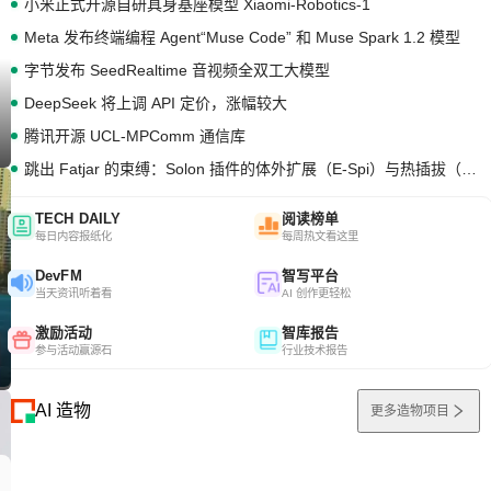
小米正式开源自研具身基座模型 Xiaomi-Robotics-1
Meta 发布终端编程 Agent“Muse Code” 和 Muse Spark 1.2 模型
字节发布 SeedRealtime 音视频全双工大模型
DeepSeek 将上调 API 定价，涨幅较大
腾讯开源 UCL-MPComm 通信库
跳出 Fatjar 的束缚：Solon 插件的体外扩展（E-Spi）与热插拔（H-Spi）
TECH DAILY
阅读榜单
每日内容报纸化
每周热文看这里
DevFM
智写平台
当天资讯听着看
AI 创作更轻松
激励活动
智库报告
参与活动赢源石
行业技术报告
AI 造物
更多造物项目