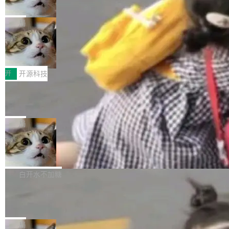
诉讼，称“Apple is getting this wron
（<a href="https://bugzilla.mozilla.org/show_
orkers 跑了十年 Isolate。用 CEO Matthew Pri
上个月，苹果一纸诉状把 OpenAI 告上法庭，指
g”
bug.cgi?id=204...
nce 的话说：「我们一生都在用 Isolate 运行代
控其挖角苹果前员工并窃取商业秘密。苹果的诉
局
码，而 AI Agent 不需要容器，它们需要的是 Iso
状把 OpenAI 描述成一个系统性地从前东家挖
late。」 容器为什么不合适 容器的问题在于启动
HUAWEI MatePad Edge上架WorkBu
人、套取机密信息的对手。 OpenAI 没发律师
ddy鸿蒙PC版，说话就能干活的AI办公
和销毁都太重了。一个 Agent 要执行的任务可能
函，也没选择庭外沉默。它在官网贴了一篇博
全能AI工作台WorkBuddy鸿蒙PC版上架HUAWE
搭子
只需要几毫秒的 CPU 时间，但容器从冷启动到
文，标题只有六个字：Apple is getting this wro
I MatePad Edge应用市场，直接下载即可使
开
开源科技
就绪要花数秒。如果未来有十...
ng。 然后，它把邮件往来和 iMessage 聊天记
用，与鸿蒙电脑上的体验一致。值得一提的是，
FFmpeg 9.0 发布：代号“Lei”，以此纪
录全贴了出来。 他发错人了 苹果外部律师 Gabr
这是目前市面上唯一支持平板接入WorkBuddy P
念中国开发者雷霄骅
iel Gross 来自 Weil 律所，2 月 23 日下午 5:53
C版的产品，搭载“人机双写”重磅功能——你写
全球知名开源多媒体框架 FFmpeg 今天正式发
给 OpenAI 总法律顾问 Che Chang 发了封邮
你的，AI写AI的，同屏协作互不干扰。一句话让
布了 9.0 版本。这个版本除了带来新一代音视频
局
件，附了一封长信，要求 OpenAI 配合调查前苹
AI帮你干活，现在开启全新体验！ 温馨提示：
处理能力和硬件加速支持之外，还有一个特殊之
果员工带走机密信...
亚马逊成本失控：AI 写代码烧掉 1215
体验WorkBuddy鸿蒙PC版前，请将 HUAWEI M
处：FFmpeg 9.0 的代号是“Lei”。 这个名字，
万元，超预算 860%
atePad Edge 升级至 HarmonyOS 6.1.0.135S
来自中国开发者雷霄骅（Lei Xiaohua）。 对于
外媒近日曝光了亚马逊的多份内部报告显示，AI
P9 patch03及以上版本。 *升级路径：设置 > 搜
很多中国音视频开发者而言，这个名字并不陌
导致公司在多个项目上超支。《金融时报》报道
白开水不加糖
索“软件更新” > 检查更新，即可搜索新版本，下
生。十年前，他通过大量中文技术文章、源码分
称，仅一个项目的成本超支就高达 180 万美元
载安装完成升级即可。 没有...
析和开源示例，让一代开发者第一次真正理解 F
Hugging Face CEO 发声：中国正在开
（约合人民币 1215 万元）。 具体来说，一名工
源模型上碾压我们
Fmpeg，也成为很多人进入音视频开发领域的
程师借助 Anthropic 旗下 Claude Sonnet 模型
"他们正在开源模型上碾压我们。" Hugging Fac
“启蒙老师”。 而今年，恰好是雷霄骅离世十周
编写程序，目标是完成电商平台作者信息与商品
e CEO Clément Delangue 在 CNBC 的采访里
局