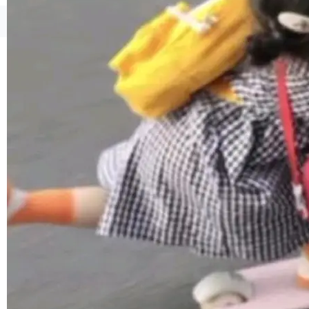
1，U1.5-Lite-Preview 在以下方向上带来了显著
提升： 原生支持4K图像生成； 更精细的局部纹
©OSCHINA(OSChina.NET)
京ICP备2025119063号
理、细节与真实世界质感； 更准确的中英文文字
生成与复杂版式组织； 更稳定的图...