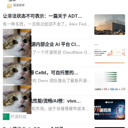
阅读榜单
让非法状态不可表示：一篇关于 ADT
的帖子在 Reddit 火了
有一种东西，一旦用过就回不去了。Alex Fedos
eev 管它叫"软件设计的基石"。 他说的东西不新
局
鲜——代数数据类型（ADT），尤其是和类型
Cloudflare 开源内部企业 AI 平台 Clou
（sum type）。但他说清楚了一件事：这不是类
dflare OS
型系统的学术体操，是日常编码的思维方式。 文
Cloudflare 发布了一个开源项目 Cloudflare O
章从一个简单的例子切入。一个网站的深色主题
S。如果你只看官方博客，你会觉得这是又一
局
设置，如果用布尔值 + 可空字段来表示——bool
个"AI 知识库 + 聊天机器人"——每个大厂都在
ean 表示是否可切换，nullable 的默认模式、浅
Deno 团队开源 Celld，可自托管的分
做，没什么新鲜的。 但 Kenton Varda 在 Twitte
布式 Durable Objects
色方案、深色方案——会产生大量无意义的组
r 上把事情说清楚了： 今天我们发布了 Cloudfla
Ryan Dahl 领导的 Deno 团队推出了最新开源项
合。方案缺了、配置冲突了、全 null 了。要知道
re OS，一个带连接器的聊天机器人，跟其他所
目 Celld，一个能在自己机器上运行 Cloudflare
局
哪些组合有效，作者说，你得靠"文档、校验、或
有科技公司做的一样。只不过，实际上它不一
Workers 和 Durable Objects 的守护进程。 设
者部落知识"。 换个写法。Rust 的 enum，两个
样。这是 Sandstorm.io 的重制版，我十年前的
鲁大师7月新机性能/流畅/AI榜：vivo夺
计思路很直接：每个对象是一个独立的 SQLite
变体：Switchable...
性能、流畅双第一，三星Galaxy Z系列
那个创业公司。不同的是，这次它构建在 Cloudf
数据库，按名称寻址，复制到你自己的 S3 兼容
2026年7月的手机市场，由于存储等硬件成本暴
新折叠缺席
lare Workers 上——我花了九年时间搭建的平台
存储库里。节点之间只通过这个存储库协调——
增，手机厂商的日子也不好过啊，新机速度明显
开
开源科技
——并且深度集成了 AI。这基本上是我十年秘密
没有控制平面，没有共识协议。每个对象自带一
放缓，因此硝烟味淡了许多。新机参数规格除开
计划的顶峰。 十年前，Ken...