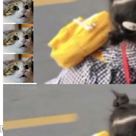
年。FFmpeg 社区最终选择用一个大版本的名
列表的数据匹配 —— 一项常规的数据处理任
没有拐弯抹角。他说中国正在赢得 AI 竞赛，而
字，留下了这份纪念。 雷霄骅曾是中国传媒大学
务，最终却产生了 180 万美元的账单，实际支出
当 AI agent 把源码变成了最好的扩展系
且按目前的速度，中国 AI 工具预计在今年底或
数字电视技术方向的博士生，长期从事视频、音
统，开发者工具必须开源
超出原定预算 860%。 更令人意外的是，该项目
2027 年就能追上美国前沿实验室的水平。 Dela
五年前，David Crawshaw 问过很多软件工程师
频技...
最终并未成功落地，而高额算力消耗持续运行长
ngue 把原因归结为一件事：开放协作。中国的
一个问题：你写过什么给自己用的程序？答案几
局
达 5 个月，公司直到财务对账时才察觉异常。这
AI 开发者在一个共享和协作的生态里加速迭代，
乎都是没有。工程师们整天用别人写的程序写程
意味着一个无人看管的 AI 程序，在近半年时间
而美国模型厂商在"闭门造车"。他的原话是 "buil
DeepSeek Harness 宣布内测邀请，全
序给别人用。偶尔有人自己写个博客系统、智能
里日夜不停地"烧钱"。 复盘显示，...
网最大规模开源 Agent 路演现场诞生
ding in silos"——各自为战，互不通气。 这个判
家居控制、家庭实验室，都算稀奇事。 Crawsh
一条内测招募帖，发出去的时候大概没人想到它
断从他嘴里说出来分量不同。Hugging Face 是
aw 是 Shelley 的作者，一个开源 AI coding age
会变成一场开源 Agent 生态的路演。 8月1日，
局
全球最大的开源 AI 平台，上面跑着上百万个模
nt。他最近在博客上写了一篇文章，核心论点很
DeepSeek Harness 团队负责人崔添翼（tiany
型。谁在开源赛道上领先，...
简单：开发者工具必须开源。 理由不是传统的自
商汤 SenseNova U1.5-Lite-Preview
i）在 X 上发帖： 「如果你是 Agent Harness 相
开源
由软件情怀，而是一个跟 AI agent 直接相关的
关开源项目的开发者，希望参加 DeepSeek Har
商汤科技宣布面向社区开源轻量级统一多模态模
技术判断。 两行 prompt 就能个性化任何软件 C
ness 的内测，可以回复或私信联系我。请附上
型的预览版本 SenseNova U1.5-Lite-Preview。
白开水不加糖
rawshaw 给出了两个 prompt。 第一个： "下载
GitHub id 以及开源代表作。」 DeepSeek 曾在
公告称，SenseNova U1.5-Lite-Preview并非简
某个软件的源码，在本地构建。修改 agent ...
官方招聘信息中写过一条简洁有力的公式：Mod
单的模型规模升级，而是基于 SenseNova U1
el + Harness = Agent。模型负责理解和推理，
的一次系统性迭代，不仅在同一架构中贯通视觉
Harness 负责把能力落到真实环境中——调用工
理解、推理、生成与编辑，还仅以 8B-MoT 的轻
具、读写文件、管理上下文、处理错误、完成闭
量大小，将能力推进到4K、更精细的真实质感、
环。崔添翼招人的标...
更复杂的视觉控制和可持续迭代编辑。 相比 U