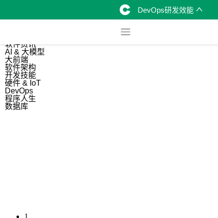
DevOps研发效能
综合
开源资讯
软件资讯
AI & 大模型
大前端
软件架构
开发技能
硬件 & IoT
DevOps
程序人生
数据库
1