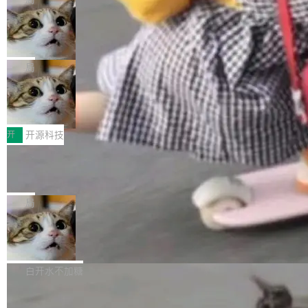
现实 过去两年，CIO们的焦虑清单上多了两项：
设置，如果用布尔值 + 可空字段来表示——bool
个"AI 知识库 + 聊天机器人"——每个大厂都在
一是如何让大模型和智能体应用安全地从PoC走
ean 表示是否可切换，nullable 的默认模式、浅
Deno 团队开源 Celld，可自托管的分
做，没什么新鲜的。 但 Kenton Varda 在 Twitte
向生产，二是如何让测试团队跟得上AI应用...
布式 Durable Objects
色方案、深色方案——会产生大量无意义的组
r 上把事情说清楚了： 今天我们发布了 Cloudfla
Ryan Dahl 领导的 Deno 团队推出了最新开源项
合。方案缺了、配置冲突了、全 null 了。要知道
re OS，一个带连接器的聊天机器人，跟其他所
目 Celld，一个能在自己机器上运行 Cloudflare
局
哪些组合有效，作者说，你得靠"文档、校验、或
有科技公司做的一样。只不过，实际上它不一
Workers 和 Durable Objects 的守护进程。 设
者部落知识"。 换个写法。Rust 的 enum，两个
样。这是 Sandstorm.io 的重制版，我十年前的
鲁大师7月新机性能/流畅/AI榜：vivo夺
计思路很直接：每个对象是一个独立的 SQLite
变体：Switchable...
性能、流畅双第一，三星Galaxy Z系列
那个创业公司。不同的是，这次它构建在 Cloudf
数据库，按名称寻址，复制到你自己的 S3 兼容
2026年7月的手机市场，由于存储等硬件成本暴
新折叠缺席
lare Workers 上——我花了九年时间搭建的平台
存储库里。节点之间只通过这个存储库协调——
增，手机厂商的日子也不好过啊，新机速度明显
开
开源科技
——并且深度集成了 AI。这基本上是我十年秘密
没有控制平面，没有共识协议。每个对象自带一
放缓，因此硝烟味淡了许多。新机参数规格除开
计划的顶峰。 十年前，Ken...
个小型数据库，应用天然按分片构建，单个数据
Zed 推出 DeltaDB，一个记录 commit
高价的三星折叠（三星Galaxy Z Fold8 Ultra / Z
之间所有操作的版本控制系统
库的竞争和爆炸半径问题在设计层面就被消除
Fold8 / Z Flip8）外，其余要么是中低端机器，
Zed 编辑器团队发布了新项目——DeltaDB，一
了。 闲置的 cell 会休眠到几乎不占资源。当 cel
例如iQOO Z11i、REDMI Note 17、REDMI No
个在 git commit 之间记录每一次编辑操作的版
局
l 迁移或唤醒时，新宿主从 S3 恢复 SQLite 数据
te 17 Pro、OPPO K15，要么是vivo X300 E这
本控制系统。目前处于 Early Access 阶段。 De
库继续执行。存储库是持久化的唯一真相...
样的次旗舰。 Galaxy Z Fold8 Ultra / Z Fold8 /
SpaceXAI 单季资本开支达 183 亿美元
ltaDB 的核心思路直接写在 landing page 最显
Z Flip8三款折叠屏新机均在7月22日发布，且全
眼的位置：「Software is made between com
根据风险投资人Tomer Tunguz 博客（VC 分
部搭载骁龙8 Elite Gen5 for Galaxy，它们本该
mits」——软件是在 commit 之间写出来的。git
析）披露的最新分析与第二季度业绩报告，Spac
白开水不加糖
是7月性...
只记录了你提交的最终状态，但真正的工作过程
eXAI在上个季度的总资本支出飙升至183.7亿美
——打字、删改、试错、agent 对话——都在 co
Meta 发布终端编程 Agent“Muse Cod
元。其中，绝大部分资金被直接用于 AI 领域，