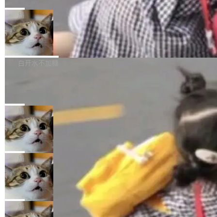
C版的产品，搭载“人机双写”重磅功能——你写
全球知名开源多媒体框架 FFmpeg 今天正式发
给 OpenAI 总法律顾问 Che Chang 发了封邮
你的，AI写AI的，同屏协作互不干扰。一句话让
布了 9.0 版本。这个版本除了带来新一代音视频
局
件，附了一封长信，要求 OpenAI 配合调查前苹
AI帮你干活，现在开启全新体验！ 温馨提示：
处理能力和硬件加速支持之外，还有一个特殊之
果员工带走机密信...
体验WorkBuddy鸿蒙PC版前，请将 HUAWEI M
亚马逊成本失控：AI 写代码烧掉 1215
处：FFmpeg 9.0 的代号是“Lei”。 这个名字，
万元，超预算 860%
atePad Edge 升级至 HarmonyOS 6.1.0.135S
来自中国开发者雷霄骅（Lei Xiaohua）。 对于
外媒近日曝光了亚马逊的多份内部报告显示，AI
P9 patch03及以上版本。 *升级路径：设置 > 搜
很多中国音视频开发者而言，这个名字并不陌
导致公司在多个项目上超支。《金融时报》报道
白开水不加糖
索“软件更新” > 检查更新，即可搜索新版本，下
生。十年前，他通过大量中文技术文章、源码分
称，仅一个项目的成本超支就高达 180 万美元
载安装完成升级即可。 没有...
析和开源示例，让一代开发者第一次真正理解 F
Hugging Face CEO 发声：中国正在开
（约合人民币 1215 万元）。 具体来说，一名工
源模型上碾压我们
Fmpeg，也成为很多人进入音视频开发领域的
程师借助 Anthropic 旗下 Claude Sonnet 模型
"他们正在开源模型上碾压我们。" Hugging Fac
“启蒙老师”。 而今年，恰好是雷霄骅离世十周
编写程序，目标是完成电商平台作者信息与商品
e CEO Clément Delangue 在 CNBC 的采访里
局
年。FFmpeg 社区最终选择用一个大版本的名
列表的数据匹配 —— 一项常规的数据处理任
没有拐弯抹角。他说中国正在赢得 AI 竞赛，而
字，留下了这份纪念。 雷霄骅曾是中国传媒大学
务，最终却产生了 180 万美元的账单，实际支出
当 AI agent 把源码变成了最好的扩展系
且按目前的速度，中国 AI 工具预计在今年底或
数字电视技术方向的博士生，长期从事视频、音
统，开发者工具必须开源
超出原定预算 860%。 更令人意外的是，该项目
2027 年就能追上美国前沿实验室的水平。 Dela
五年前，David Crawshaw 问过很多软件工程师
频技...
最终并未成功落地，而高额算力消耗持续运行长
ngue 把原因归结为一件事：开放协作。中国的
一个问题：你写过什么给自己用的程序？答案几
局
达 5 个月，公司直到财务对账时才察觉异常。这
AI 开发者在一个共享和协作的生态里加速迭代，
乎都是没有。工程师们整天用别人写的程序写程
意味着一个无人看管的 AI 程序，在近半年时间
而美国模型厂商在"闭门造车"。他的原话是 "buil
DeepSeek Harness 宣布内测邀请，全
序给别人用。偶尔有人自己写个博客系统、智能
里日夜不停地"烧钱"。 复盘显示，...
网最大规模开源 Agent 路演现场诞生
ding in silos"——各自为战，互不通气。 这个判
家居控制、家庭实验室，都算稀奇事。 Crawsh
一条内测招募帖，发出去的时候大概没人想到它
断从他嘴里说出来分量不同。Hugging Face 是
aw 是 Shelley 的作者，一个开源 AI coding age
会变成一场开源 Agent 生态的路演。 8月1日，
局
全球最大的开源 AI 平台，上面跑着上百万个模
nt。他最近在博客上写了一篇文章，核心论点很
DeepSeek Harness 团队负责人崔添翼（tiany