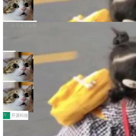
通过拉取过去一年内（从 PG 18 Beta1 时间点
和休闲娱乐竞争时间。" 这是 libexpat 维护者 S
的图像元素不在同一个子树中，则它们将不再关
至今）的所有 commit，同样交由 AI 分析提炼。
Firefox 153.0.3 发布
ebastian Pipping 写在博客里的话。8 月 4 日，
联 加...
经过人工复核，准确度令人满意。这一方法也为
他宣布了一个新消息：从 2026 年 8 月 1 日起，
Firefox 153.0.3 现已发布，具体更新内容如
社区爱好者提供了高效跟踪新版本的思路。
他可以全职维护 libexpat 了，最长 6 个月。发
下： New Smart Window 包含多项增强功能：
白开水不加糖
工资的是慕尼黑市政府。 libexpat 是一个 C99
<ul> <li>现在建议列表会显示更多结果，方便用
编写的流式 XML 解析器，MIT 许可证。和 libx
Cloudflare Computer 开源：你的 Age
户查找历史记录和切换到已打开的标签页。（<a
nt 需要一台电脑，而不是一个容器
ml2 一样，它是世界上使用最广泛的 XML 解析
href="https://bugzilla.mozilla.org/show_bug.c
Cloudflare 开源了名为 @cloudflare/computer
库之一。你的操作系统、浏览器、无数的基础设
gi?id=2019042">Bug&nbsp;2019042</a>）</l
的 npm 包。项目的核心论点是：容器不适合 Ag
局
施软件，很可能都在用它。而过去十年，维护它
i> <li>现在，助手可以直接使用 Exa 的网络搜索
ent 计算。真正适合的，是 Isolate。 Cloudflare
的人一直在用业余...
结果回答问题，而无需将问题转交给搜索引擎。
OpenAI 公开邮件和聊天记录回应苹果
工程师在这件事上没什么可谦虚的——他们用 W
诉讼，称“Apple is getting this wron
（<a href="https://bugzilla.mozilla.org/show_
orkers 跑了十年 Isolate。用 CEO Matthew Pri
上个月，苹果一纸诉状把 OpenAI 告上法庭，指
g”
bug.cgi?id=204...
nce 的话说：「我们一生都在用 Isolate 运行代
控其挖角苹果前员工并窃取商业秘密。苹果的诉
局
码，而 AI Agent 不需要容器，它们需要的是 Iso
状把 OpenAI 描述成一个系统性地从前东家挖
late。」 容器为什么不合适 容器的问题在于启动
HUAWEI MatePad Edge上架WorkBu
人、套取机密信息的对手。 OpenAI 没发律师
ddy鸿蒙PC版，说话就能干活的AI办公
和销毁都太重了。一个 Agent 要执行的任务可能
函，也没选择庭外沉默。它在官网贴了一篇博
全能AI工作台WorkBuddy鸿蒙PC版上架HUAWE
搭子
只需要几毫秒的 CPU 时间，但容器从冷启动到
文，标题只有六个字：Apple is getting this wro
I MatePad Edge应用市场，直接下载即可使
开
开源科技
就绪要花数秒。如果未来有十...
ng。 然后，它把邮件往来和 iMessage 聊天记
用，与鸿蒙电脑上的体验一致。值得一提的是，
录全贴了出来。 他发错人了 苹果外部律师 Gabr
FFmpeg 9.0 发布：代号“Lei”，以此纪
这是目前市面上唯一支持平板接入WorkBuddy P
念中国开发者雷霄骅
iel Gross 来自 Weil 律所，2 月 23 日下午 5:53