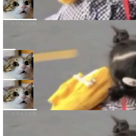
型。谁在开源赛道上领先，...
简单：开发者工具必须开源。 理由不是传统的自
商汤 SenseNova U1.5-Lite-Preview
i）在 X 上发帖： 「如果你是 Agent Harness 相
开源
由软件情怀，而是一个跟 AI agent 直接相关的
关开源项目的开发者，希望参加 DeepSeek Har
商汤科技宣布面向社区开源轻量级统一多模态模
技术判断。 两行 prompt 就能个性化任何软件 C
ness 的内测，可以回复或私信联系我。请附上
型的预览版本 SenseNova U1.5-Lite-Preview。
白开水不加糖
rawshaw 给出了两个 prompt。 第一个： "下载
GitHub id 以及开源代表作。」 DeepSeek 曾在
公告称，SenseNova U1.5-Lite-Preview并非简
某个软件的源码，在本地构建。修改 agent ...
官方招聘信息中写过一条简洁有力的公式：Mod
Ubuntu 将核心系统包从 deb 转成了 s
单的模型规模升级，而是基于 SenseNova U1
nap
el + Harness = Agent。模型负责理解和推理，
的一次系统性迭代，不仅在同一架构中贯通视觉
Ubuntu 正在把又一个核心系统包从 deb 转为 s
Harness 负责把能力落到真实环境中——调用工
理解、推理、生成与编辑，还仅以 8B-MoT 的轻
nap。这次是 hwctl——一个用来检查 Ubuntu
局
具、读写文件、管理上下文、处理错误、完成闭
量大小，将能力推进到4K、更精细的真实质感、
硬件认证状态的命令行工具。 Canonical 工程师
环。崔添翼招人的标...
更复杂的视觉控制和可持续迭代编辑。 相比 U
Dario Amodei 担心新人来 Anthropic
Alan Griffiths 在邮件列表中说得很直白：「hwc
只为金钱，不为使命
1，U1.5-Lite-Preview 在以下方向上带来了显著
tl 是一个 Ubuntu 专有的包，它和它的依赖项都
顶级 AI 研究员在两家公司之间来回跳，中间只
提升： 原生支持4K图像生成； 更精细的局部纹
是 Ubuntu 专有的，不会用在其他发行版上。」
隔了几天。 Lilian Weng 上周刚宣布因健康原因
局
理、细节与真实世界质感； 更准确的中英文文字
所以 deb 版本的受众实际上为零。既然只有 Ub
离开 Thinking Machines Lab，说自己作为联合
生成与复杂版式组织； 更稳定的图...
untu 用户在用，那用 snap 打包就没什么可纠结
FFmpeg 9.0 发布
创始人的角色「太累了」。几天后，The Inform
的。 从 deb 到 snap 的迁移路径 hwctl 是 rust-
ation 就曝出她将重回 OpenAI，负责递归自我
FFmpeg 9.0 现已发布，包含多项改进。官方更
hwlib 硬件 API 库的一部分，命令行工具负责查
改进方向的研究。她是 Thinking Machines 过
新日志列出的 9.0 版本主要更新内容如下： 扩
白开水不加糖
询 Ubuntu 的硬件认证数据库。...
去一年内第四个离开的联合创始人。 这家由前
展 AMF 色彩转换器 (vf_vpp_amf) 的 HDR 功能
OpenAI CTO Mira Murati 创立的公司，连创始
DeepSeek V4 Flash 单日消耗 8 万亿 t
MP4 muxer 中支持 LCEVC 音轨复用 Playdate
okens 登顶热搜
团队都留不住。 但 Thinking Machines 不是唯
视频编码器和多路复用器 添加 v360_vulkan filt
8 万亿 tokens。一天。一家公司的消耗。 Open