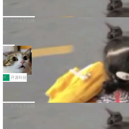
6的终端设备已突破7000万台，注册开发者数量
zen 9000/8000/7000系列处理器，并针对X3D
Dgraph v25.4.0 发布，具有图形后端的
窗口推了又推。好到合进 main 分支的代码，我
已突破 1100 万。随着鸿蒙生态汇聚越来越多的
原生 GraphQL 数据库
处理器特性进行平台级优化。其搭载X3D鸡血模
们自己都没看完。 这事不是个例。GitLab 调研
Dgraph 是一个水平可扩展的分布式 GraphQL
高质量游戏...
式2.0，可根据不同使用场景释放处理器潜力，
过 1528 名开发者，85% 说 AI 把瓶颈从写代码
数据库，有一个图形后端。作为一个原生的 Gra
白开水不加糖
帮助玩家在游戏与高负载应用中获得更充分的性
转移到了审代码。 写代码有人替你干了。但审代
phQL 数据库，它严格控制数据在磁盘上的排列
能表现。 在核心规格方面，B850 AO...
码、把关发版这两道关，还得靠人肉扛。 V5.0
竹知了：一个零依赖的单文件 HTML，
方式，以优化查询性能和吞吐量，减少集群中的
把儿时竹蝉玩具搬进浏览器
想让 AI 一起盯。
磁盘寻道和网络调用。 Dgraph v25.4.0 现已发
竹知了（zhuzhiliao）是那种小时候路边摊上几
布，具体更新内容包括： feat(zero)：Zero 现
块钱的玩意儿——一根小竹签，一个竹筒，一头
局
支持 --security superflag（token=...;whitelist
系着涂了松香的线。甩起来，竹膜震动，发出“哇
=...），与 Alpha 版本的格式一致，并据此对其
30倍效率升级：解锁医学影像数据要素
——哇”的蝉鸣声。实物越来越难找了，有开发者
价值化的真实路径
管理 HTTP 端点进行授权。 <blockquote> <p>
把它做成了 Web 玩具，放在 zhuzhiliao.imsai.c
完成一例腹部CT影像标注，张医生过去需要约1
<span><strong>警告：</strong>&nbsp;Zero
c 上，并在 GitHub 开源。 玩法很简单：按住屏
20个小时。他必须在数百张连续影像上，一笔一
开
开源科技
的 admin ...
幕画圈，或者直接甩手机。页面会实时显示转速
笔勾画边界，一层一层识别肌肉组织。如今，使
（圈/秒），声音来自真实竹知了录音的 1.72 秒
Apache Dubbo-go v3.3.2 正式发布
用东软飞标医学影像标注平台，同样的工作缩短
采样，无缝循环。音频解码失败时，还有一套合
至4小时，效率提升30倍。 这组数字背后，改变
这个版本面向生产环境，重心在内核稳定性。我
成兜底——锯齿波振荡器模拟脉冲，并联带通共
的不只是速度，而是把医学影像转化为AI能力的
们彻底收敛了旧配置体系，扩展了 Triple 协议与
白开水不加糖
振峰模拟竹膜和筒腔共鸣。 技术细节上，物理引
路径真正打通了。 大型医院积累的影像数据规模
泛化调用能力，加强了应用级元数据和服务治
擎是绳系质点模型：重力、弹性绳（只拉不
庞大，但不能直接用于训练模型。器官、病灶和
Calibre 9.12 发布，功能强大的开源电
理，同时集中修了并发安全、资源泄漏和热路径
推）、空气阻力，1/240 秒定步长积...
子书工具
组织边界，必须由专业医生逐层识别、标记和校
性能问题。
Calibre 开源项目是 Calibre 官方出的电子书管