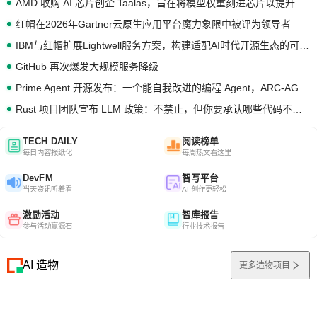
AMD 收购 AI 芯片创企 Taalas，旨在将模型权重刻进芯片以提升推理性能
红帽在2026年Gartner云原生应用平台魔力象限中被评为领导者
IBM与红帽扩展Lightwell服务方案，构建适配AI时代开源生态的可信基础设施
GitHub 再次爆发大规模服务降级
Prime Agent 开源发布：一个能自我改进的编程 Agent，ARC-AGI 3 超越人类专家基线
Rust 项目团队宣布 LLM 政策：不禁止，但你要承认哪些代码不是你写的
TECH DAILY
阅读榜单
每日内容报纸化
每周热文看这里
DevFM
智写平台
当天资讯听着看
AI 创作更轻松
激励活动
智库报告
参与活动赢源石
行业技术报告
AI 造物
更多造物项目