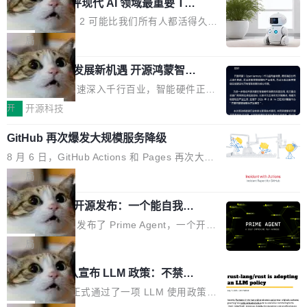
业化营销服务的需求从未如此迫切。 但市场扩容
xAI 前工程师评现代 AI 领域最重要 Top
n 这条推文引发了广泛讨论。他不是在说风凉
巧机身有效提升市面主流标准A...
3 开源项目
的同时,服务商的竞争逻辑正在改变。2026年Top
话，他是说出了一个圈内人尽皆知但很少公开捅
Flash Attention 2 可能比我们所有人都活得久。
Agency年度合辑的观察指出,“产品”这个离消费
破的事实。 Jordan 随后补充了一句软化声明：
这句话不是来自某个技术博客，而是出自 Hieu
局
者最近的载体,在整个品牌营销层面的权重显著变
「我不认为这些会议上大部分论文都在过度宣传
Pham 的一条推文。Hieu Pham 是谁？他是 xAI
高了。全域营销服务商的竞争正在从规模转向深
或造假。问题是，作为读者，如果你筛选出那些
共商智能硬件发展新机遇 开源鸿蒙智能
的早期工程师之一，在 Grok 训练基础设施团队
度,案例厚度、全域覆盖、多线协同...
硬件开发者日杭州站即将举行
看起来最令人兴奋的论文，那它们大部分都是过
工作过。近日他在 X 上发了一条帖子，列出了他
随着万物智联加速深入千行百业，智能硬件正从
度宣传的。」 这才是真正的痛点。不是所有论文
认为现代 AI 领域最重要的三个开源项目。 第一
单点设备迈向智能化、网联化、协同化发展。作
开
开源科技
都有问题，是最吸引眼球的那批论文最有问题。
个名字毫无悬念：Flash Attention 2。 Hieu 的
为面向全场景、跨终端的分布式操作系统，开源
他引用的帖子来自 Mathew Shen，一位 ICLR 2
理由很具体。FA 系列不需要解释，但 FA2 是他
GitHub 再次爆发大规模服务降级
鸿蒙通过统一技术底座和分布式能力，为不同类
026 的读者：「看了篇 ...
认为最重要的一个——复杂度恰到好处，刚好能
型智能设备的开发、连接与互联提供关键支撑，
8 月 6 日，GitHub Actions 和 Pages 再次大规
驱动你去学 CuTe，但还没被那些"邪恶的" Hopp
也为产业链企业探索产品创新与商业增长打开新
模服务降级，Actions 完全不可用超过 5 小时，
局
er++ 优化所淹没，足够容易修改和适配。 更关
的空间。 8月14日，开源鸿蒙智能硬件开发者日
webhook 停发，连自托管 runner 也因调度层故
键的是 FA2 的持久性...
（OHDD：OpenHarmony Hardware Develope
Prime Agent 开源发布：一个能自我改
障无法工作。Pages、Copilot code review、C
进的编程 Agent，ARC-AGI 3 超越人类
r Day）将在杭州启航。活动面向智能硬件产业
opilot coding agent 全部受影响。从检测到完全
Prime Intellect 发布了 Prime Agent，一个开源
专家基线
链企业和开发者，邀请行业专家与资深技术顾
恢复，大约 12 小时。 这是 2026 年 8 月的第六
的编程 Agent Harness，核心设计围绕两个抽
局
问，围绕开源鸿蒙技术能力、设备适配、芯片适
起事故，其中四起与 AI/Copilot 服务相关。 Git
象：Recursive Language Model（RLM）和 C
配、功耗与稳定性调优、兼容性测评及统一互联
Rust 项目团队宣布 LLM 政策：不禁
Hub 员工 kdaigle 在 HN 讨论中贴出了一组数
ontinual Harness。在 ARC-AGI 3 基准测试
等内容展开系统讲解和实战交流，帮助企业进一
止，但你要承认哪些代码不是你写的
据：2025 年全年 10 亿次 commit。现在，每周
上，Prime Agent + Opus 5 的组合达到了 95.
Rust 语言项目正式通过了一项 LLM 使用政策，
步了解开源鸿蒙在智能...
2.75 亿次，全年预计 140 亿次。GitHub...