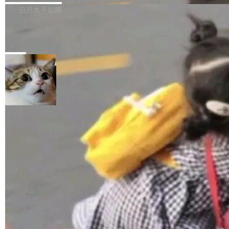
正，才能成为机器能理解的高质量数据。医学影
理工具。它可以查看，转换，编辑和分类所有主
白开水不加糖
像AI落地最昂贵的环节，不是算法，是专业医生
流格式的电子书。Calibre 是个跨平台软件，可
的时间。 张医生是某三甲医院放射科副主任医
SwiftUI 问世七年了，为什么开发者还
以在 Linux、Windows 和 macOS 上运行。 Cal
师，牵头一项腹部肌肉影像课题。他需要在数百
在骂它？
ibre 9.12 现已正式发布，此次更新内容如下：
Yakov Manshin 发了一期长达 40 分钟的 YouT
张CT影像上完成像素级精细分割，让系统"...
新功能 macOS：在 Connect/Share 按钮中添加
ube 视频，标题是"SwiftUI 七年后：一个平庸的
局
通过 AirDop 共享书籍的功能 Content server：
故事"。视频核心观点很简单：SwiftUI 发布七年
支持可向服务器后端添加新端点的插件 Edit boo
了，仍然像一个永久公测版。 Manshin 从数据
k：Compress images：添加将 GIF 图像转换为
流、布局系统、API 稳定性、性能、跨平台五个
加载更多
JPEG/WebP 的选项 ToC Editor：添加一个按
维度逐一批判了 SwiftUI。最让人印象深刻的一
钮，用于对目录中的条目进...
个论据是：苹果官方的 SwiftUI 教程项目 Land
marks，用最新 Xcode 在最新 macOS 上构建
运行，出来的效果是坏的——侧边栏按钮大小不
一，界面错位。他说这个问题"两年前就发现了，
至今没变"。 数据流方面，Manshin 指出 SwiftU
I 的属性包装器演进史...