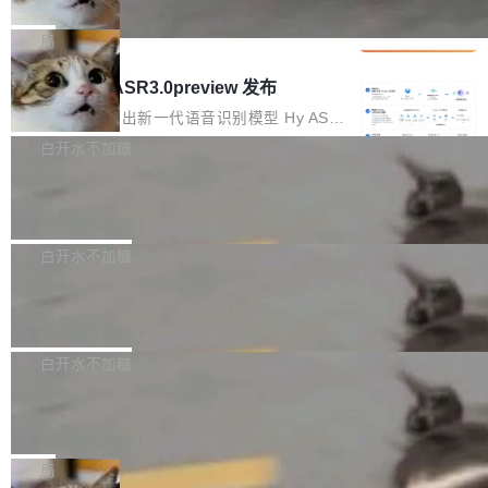
che 量化 + 权重压缩，吞吐量提升 4
代码检索手段（如关键词匹配、目录遍历）仅能
短剧部门，有互联网大厂背景。在公司内部架构
Kimi 和 GLM 是当前最强的大模型系列之一，但
1%，成本降 30%
在语法层面完成文本定位，难以触及代码的语义
调整期间，部门三次通知全员将数据从A集群迁
它们有一个共同的问题：太吃显存了。月之暗面
局
内涵与结构关联，导致开发者使用代码智能体在
移到B集群，王某都回复了"收到"。 他没有迁移
的 Kimi K 系列和智谱的 GLM 都是长上下文、M
理解大规模代码仓时面临显著"代码仓理解"瓶
腾讯混元 Hy ASR3.0preview 发布
数据。2024年9月3日下午4点，他使用此前登录
oE 架构的大模型，好用到让人上瘾，但 GPU 显
颈。 代码仓深度理解服务（以下简称" CodeBas
的账号密码进入A集群，输入了一条被程序员圈
存永远不够用。 Cloudflare 的 Workers AI 团队
腾讯混元正式推出新一代语音识别模型 Hy ASR
e深度理解服务"）是华为云码道（CodeA...
称为"删库跑路"的命令——最高管理员权限、无
一直在跑这些模型的推理。他们在官方博客上发
3.0preview。基于最新一代大语言模型 Hy3 的
白开水不加糖
需确认、强制递归删除。17个小时后，运维人员
了一篇技术文章，详细拆解了三种让大模型在 G
语言理解能力，以及融合了高精度语音识别与深
发现异常并中止进程时，89TB数据已经没了。
Pale Moon 34.3.2 发布，苍月浏览器
PU 上跑得更省、更快的技术手段——KV cache
度语义理解能力，实现了语音识别能力的全面升
删掉的是AI游戏部门的全部开发文件，包括公司
量化、模型权重压缩、以及共享 KV cache 的完
级。 根据介绍，Hy ASR3.0preview 目标在于：
Pale Moon 34.3.2 现已发布，这是一个安全更
自研的多个文生3D和...
整性保护。效果是：吞吐量提升 41%，每 token
让语音识别不再只是听清，而是真正听懂。通过
新和少量网页兼容性修复版本。 Changes/fixe
白开水不加糖
成本降低 30%，精度不变。 FP8 省的不仅是显
先理解你的语境和意图，再把准确的文字直接给
s： 实现了URL.Parse()便捷功能 对浏览器内部
存 KV cache 是推理时最吃显...
到你。从“逐字转写、单点优化”演进为“理解语
PostgreSQL 18/19 新特性深度解读
函数添加了多项边界检查，以避免潜在的越界访
境、兼容场景、一键直出”。 Hy ASR 3.0 previe
问、下溢和溢出。（DiD） 修复了加载和解析内
演讲者分享了一个有趣的实践：面对 PG 18 已
w 不要求标准普通话，方言识别覆盖粤语、吴语
容提供的字体时出现的几个问题 为避免音频加
发布的 Release Notes，他利用 AI 工具（如 Co
白开水不加糖
等 10 大方言片区和 20 余个二级小片区。在开
载、处理和播放过程中可能出现的一系列错误，
pilot）对数千条 commit 日志进行自动分析，先
源评测集中，Hy ASR 3.0 preview 在多语种的
对音频采样频率设定了下限 采样率低于 8kHz
慕尼黑市政府为全职开源项目维护者提
让模型总结出三十余条潜在特性，再逐条要求生
WER（...
供资助
（通常被认为是 "telephone"/"walkie-talkie" 音
成详细解释和代码校验，最终筛选出对用户体感
"在过去大约 10 年的大部分时间里，libexpat 的
质的最低采样率）的音频格式将被拒绝 修复了 C
最强的若干项。对于尚未正式发版的 PG 19，则
维护工作一直与我的日常工作、家务、社交生活
局
SS 圆角虚线样式中可能存在的问题 如果表单中