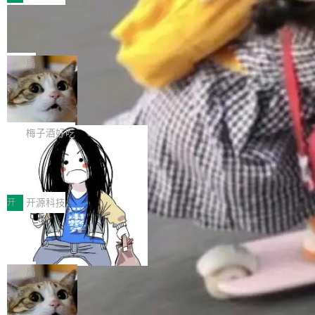
件。 腾讯网平团队在UCL-MPComm中实现了一
型或企业内部部署模型提升研发效率。但随着 AI
各领域的应用成果，覆盖技术底座、行业赋能、
个独立于业务线程的全局通信引擎（Engine），
Coding 从个人辅助工具逐步走向团队级、组织
Jeff Dean 离开 Google：一个时代的结
产品应用、支撑保障、专题等五大方向。深信服
并实...
束，一个实验室的开始
级应用，企业在规模化落地过程中，对安全性、
AI算力网关（AI创新平台）成功入选！ 随着各行
Google 员工编号 20。MapReduce 作者之一。
可控性和代码质量提出了更高要求。 首先是数据
各业的Agent走向规模化建设，算力构成形态逐
Bigtable 作者之一。TensorFlow 的作者之一。
局
安全与合规要求。对于大多数普通研发场景，公
渐丰富，用户关注的重点也在发生变化：不只是
Gemini 的架构师。Google 首席科学家。 Jeff D
有云模型能够满足快速试用和效率提升的需求。
让AI用起来，还要进一步看清混合算力时代下，
🔥 SolonCode v2026.8.4 发布：界面
ean 在 Google 工作了 27 年后，宣布离职。 他
但对于金融、能源、医疗等对数据安全要求较...
字体可调、22 种语言、记忆搜索增强
Token花在哪里、算力是否被充分利用，以及持
不是一个人走。一同离开的还有 Sanjay Ghema
打开终端就能上岗的全中文编码智能体，这一轮
续增长的AI成本该如何优化。 深信服AI算力网关
wat（Google 员工编号 23，Jeff Dean 二十多
把「看得清、用母语、记得住」三件事一次补
梅子酒好吃
正是围绕这些实际问题，从Token治理和成本治
年的编程搭档，MapReduce 和 Bigtable 的共同
齐。 SolonCode 是什么 SolonCode 是杭州无
理两个方面，让用户的每一份算力都看得清、管
作者）、Quoc Le（Google 大脑核心成员，Se
让“代码语义理解”深度释放AI Coding
耳科技研发的企业级终端编码智能体——一位全
得住、用得稳、省得下、更安全！ 一、从现在开
价值潜能：华为云码道（CodeArts）
q2Seq 和 DocAI 的共同发明人）以及 Oriol Vin
中文驱动的数字员工，自主理解需求、规划步
一、代码仓深度理解技术的作用与价值 在软件工
始，Token使用一目...
代码仓技术解析
yals（Gemini 联合负责人，AlphaSta...
骤、编写代码。不挑模型、不挑平台，curl 一行
程实践中，代码仓是企业核心知识资产的主要载
开
开源科技
装完即用。 开源地址：Gitee · GitCode · GitHu
体。企业级代码仓库通常包含数十万乃至数百万
b 安装 支持 Java 8+（8~26）、macOS / Linu
一条“删库”命令跑 17 小时，算法工程
个文件，其规模远超单次模型调用可承载的上下
师删光 89TB 数据只为干私活
x / Windows / Harmony PC。 # macOS / Linu
文窗口。随着项目规模的持续扩张与代码历史的
最高人民检察院8月4日公布了一起案件：北京一
x / Harmony PC curl -fsSL https://solon.noea
不断累积，代码仓中的模块关系、接口契约、业
名90后算法工程师王某，为了给自己接的私活腾
局
r.org/solon...
务逻辑等关键信息往往分散于数十乃至数百个文
服务器空间，删光了公司AI游戏部门的全部核心
件之中，形成高度复杂的知识关联网络。传统的
Cloudflare 分享推理优化实践：KV ca
数据。 王某2024年1月入职东城区某科技公司AI