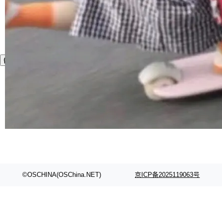
©OSCHINA(OSChina.NET)
京ICP备2025119063号