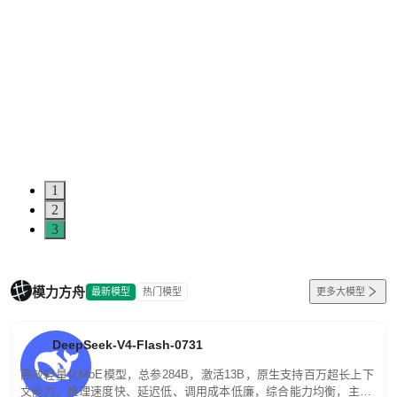
1
2
3
模力方舟
最新模型
热门模型
更多大模型
DeepSeek-V4-Flash-0731
高效轻量化MoE模型，总参284B，激活13B，原生支持百万超长上下
文能力。推理速度快、延迟低、调用成本低廉，综合能力均衡，主打