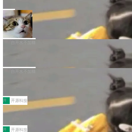
e” 和 Muse Spark 1.2 模型
mmit 之间的空隙里丢失了。 DeltaDB 要做的就
金额高达158.3亿美元，这一单项投入已经逼近
Meta 今天发布了两款 AI 产品：Muse Code，
是把这段空隙补上。 回退到任何一次编辑：Delt
微软同期总资本开支的四成。 与亚马逊、Alpha
一个在终端里运行的编程 agent；Muse Spark
局
aDB 捕获 commit 之间的每一次操作，...
bet、微软以及 Meta 等传统科技巨头相比，Spa
1.2，驱动这个 agent 的新模型。一句话概括：
ceXAI的资金消耗速度尤为引人瞩目。然而，支
美团开源 LoHoSearch，用知识图谱校
你可以用 curl -fsSL https://dev.meta.ai/install.
准 AI 能力认知
撑庞大支出的资金来源却呈现出截然不同的面
sh | bash 安装一个能在大项目里自动规划、写
机器出题的前提，是让机器拥有全局视野。整个
貌。数据显示，微软和 Meta 主要依托充沛的经
代码、验证结果的 AI 终端工具。 据介绍，Muse
构建流程可以分为四个环节：建图 → 控制难度
白开水不加糖
营现金流来覆盖资本开支，其资本支出覆盖率分
Code 是 Meta 的编程 agent 产品。它和市场上
→ 质量把关 → 数据概览。
别达到155% 和106%;而SpaceXAI的经营现金
腾讯开源 UCL-MPComm 通信库
已有的终端编程 agent 在设计理念上有几个明显
流仅能覆盖资本开支的12...
的差异点。 异步后台 agent：Muse Code 有一
腾讯网平团队宣布开源了 UCL-MPComm 通信
个主 agent 循环，外加一组后台 agent。这些后
库，并将作为transport接入Mooncake TENT。
白开水不加糖
台 agent...
该通信库针对AI Memory池化场景的数据传输需
CoStrict入选工信部2025人工智能应用
求进行了深度优化，能够实现数据中心内大规模
典型案例
计算节点间多种内存类型的高性能通信。 UCL-
近日，工信部科技司公示《2025人工智能应用典
MPComm将作为一种传输引擎接入Mooncake T
型案例入选名单》，深信服“面向企业研发场景的
开
开源科技
ENT，实现零拷贝传输性能提升30%、非零拷贝
开源 AI 编程平台 CoStrict 应用”凭借卓越的技术
传输性能最高提升5倍。UCL-MPComm底层基
深信服AI算力网关入选工信部人工智能
创新与落地成效成功入选。 全链路私有化部署，
应用典型案例！
于自研UCL-Engine通信引擎，后续腾讯网平将
助力企业AI研发安全落地 当前，越来越多企业已
前不久，工业和信息化部正式发布《2025年人工
持续开源更多基于UCL-Engine的高性能通信组
经开始引入 AI Coding 工具，通过调用公有云模
智能应用典型案例名单》，集中展示人工智能在
开
开源科技