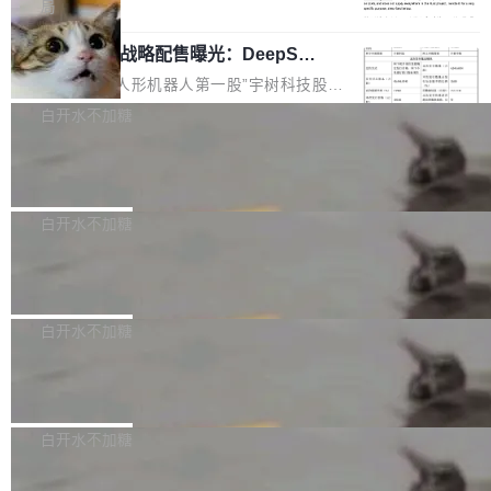
5% RHAE Best@1，超过了 ARC 报告的人类专
覆盖 rust-lang/rust 单一仓库的代码贡献。这不
局
家基线 95.4%。 不是又一个 coding agent 包装
是项目级别的官方立场，目前由五个团队采纳，
宇树科技 IPO 战略配售曝光：DeepSe
器 Prime Agent 的架构和市面上大多数 coding
但它可能是主流开源项目中关于 AI 辅助贡献最
ek 获配 93.3 万股，锁定 36 个月
agent 有本质区别。大多数 agent harness 的设
细致的一份规则。 政策的核心只有一句话：LLM
8月6日晚间，“人形机器人第一股”宇树科技股份
计是基于早期模型的能力—...
可以用来分析、提炼、审阅、建议，但不能用来
有限公司披露IPO发行价格及战略配售结果，杭
白开水不加糖
创作。 具体来说，LLM 生成的代码可以提交，
州深度求索人工智能基础技术研究有限公司（De
但必须满足五个条件：预先安排、非关键、高质
Docker 29.7.2 发布
epSeek）获配93.3399万股，按150.8元/股发行
量、充分测试、充分审查，并且必须披露。LLM
价格计算，认购金额约1.41亿元，股份锁定期为
Docker 29.7.2 现已发布，具体更新内容如下：
不得生成涉及安全性的关键变更，除非作者本身
36个月。 公告显示，本次宇树科技战略配售对
Bug fixes and enhancements 修复多次传递同
白开水不加糖
就是领域专家。即使如此，政策也"强烈不建
象主要包括长期投资机构、与公司业务具有战略
一环境变量时，docker service create和docker
议"这么做。 对于不披露的情况，审核者可以直
合作关系或长期合作愿景的大型企业、科创板保
Apache Fluss 毕业成为顶级项目
service update会发生 panic 的问题。docker/cl
接关闭 PR，无需解释。 政策作者 Jynn Ne...
荐人跟投子公司，以及公司高级管理人员和核心
i#7145 修复了 Docker Engine 29.7.0 中引入的
今年 7 月，Apache Fluss 的毕业提案在 Apach
员工参与设立的专项资产管理计划。其中，Dee
一个回归问题，该问题导致拉取镜像时会拒绝包
e 孵化器项目管理委员会（IPMC）投票中获得
白开水不加糖
pSeek作为与宇树科技具备战略合作关系的企
含绝对 hardlink 目标的镜像（此类镜像由某些镜
全票通过，随后获 Apache 软件基金会董事会批
业，获配股份数量占本次发行数量的2.31%。 除
像构建工具生成）。moby/moby#53305 修复了
马斯克 AI 百科项目 Grokipedia 被曝数
准。今天，Apache 软件基金会正式宣布 Apach
DeepSeek外，腾讯旗下上海启善投资有限公司
月未更新
Docker Engine 29.7.0 中引入的一个回归问
e Fluss 孵化毕业，成为 Apache 顶级项目（TL
埃隆·马斯克推出的AI百科项目 Grokipedia 被曝
获配9...
题，该问题可能导致在旧版 Linux 内核...
P）！这一里程碑不仅标志着 Fluss 迈入新的发
长期停止内容更新，未能实现其作为“AI版维基百
白开水不加糖
展阶段，也将进一步推动流式存储、实时湖仓与
科”替代品的目标。 据 Lawfare 最新调查，自今
AI 数据基础加速融合，为实时数据基础设施的发
Solon I18n：三种解析器，零样板代码
年4月以来，Grokipedia 页面更新功能基本停