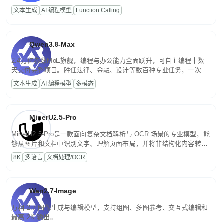
高并发、轻量化任务，适合日常对话、内容创作、基础 RAG、批量
文本生成
AI 编程模型
Function Calling
文案处理等普惠刚需场景。
Qwen3.8-Max
2.4万亿参数MoE旗舰，编程与办公能力全面跃升，可自主编程十数
天交付完整项目。胜任法律、金融、设计等数百种专业任务，一次对
话端到端交付生产级成果。原生视觉理解贯穿规划、执行与验证全流
文本生成
AI 编程模型
多模态
程，支持超长文档与长视频的深度语义解析。长程任务中自主规划与
闭环迭代，持续进化。
MinerU2.5-Pro
MinerU2.5-Pro是一款面向复杂文档解析与 OCR 场景的专业模型，能
够从图片和文档中识别文字、理解页面布局，并将非结构化内容转换
为便于存储、检索和二次处理的结构化结果。
8K
多语言
文档处理/OCR
Wan2.7-Image
万相 2.7 图像生成与编辑模型，支持组图、多图参考、交互式编辑和
最高 2K 输出。