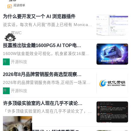
阅读榜单
为什么要开发又一个 AI 浏览器插件
说实话，每次有人问我"市面上已经有 Monica、
Sider、Copilot for Chrome 这些 AI 浏览器插件
席WC
了，你为什么还要再做一个"，我都觉得这个问题
技嘉推出钛金雕1600PG5 AI TOP电
问得好。 因为我自己也是从用户变成开发者的。
源：为发烧级主机与本地AI算力打造旗
现有产品的天花板 我用过不少 AI 浏览器插件。
1600W钛金能效全可视化，机身紧凑仅16厘米
舰供电方案
刚开始觉得都挺好——选中一段文字，弹出解
继2026台北电脑展首度亮相后，技嘉科技近日正
开
开源科技
释；写邮件时帮你润色；看英文网页给你翻译摘
式发布钛金雕1600PG5 AI TOP电源。这款高端
要。但用久了你会发现，它们本质上都是同一类
2026年8月品牌营销服务商选型观察：
电源专为发烧级DIY主机与本地AI算力平台打
从流量思维到品牌资产思维的范式转移
东西：一个带网页上下文的聊天框。 它们能读取
造，整机长度仅16厘米，提供1600W额定功率
2026年的品牌营销服务商市场,正经历一场深刻
页面的文本，然后把文本丢给大模型，再返回一
与80PLUS钛金能效；支持ATX 3.1与PCIe 5.1
的价值重构。全球全案品牌代理机构市场从2025
开
开源科技
段回答。仅此而已。 这当然有用，但总觉得差点
规范，结合服务器级元件、完善供电线材与内置
年的83.1亿美元增长至2026年的86.6亿美元,年
意思。比如我在一个后台管理系统里，需要填50
实时LCD监控屏，可充分满足当下高阶PC主机
许多顶级实验室的人现在几乎不读论文
复合增长率达5.44%,预计2032年将突破120亿美
个表单字段，每个字段还有联动逻辑；比如我
了
的严苛使用需求。 澎湃功率，紧凑机身 钛金雕1
元。数字广告与公共关系相关服务市场更是从20
「许多顶级实验室的人现在几乎不读论文了，而
想...
600PG5 AI TOP具备强悍输出功率，同时实现
25年的8463亿美元扩张至2026年的8763亿美
且他们认为 ICLR/ICML/NeurIPS 充斥着大量过
局
机身尺寸大幅精简。整机长度仅16厘米，属于同
元。数字的背后是一个清晰的事实——品牌对专
度宣传和欺诈。」 OpenAI 研究员 Keller Jorda
功率段机身尺寸十分紧凑的1600W电源产品。小