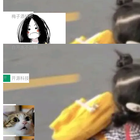
展开启新的篇章。
滞，过去三个月内没有任何条目完成更新，用户
如果你在 Spring Boot 里做过国际化，流程大概
提交的编辑请求也长期处于待处理状态。 Groki
是这样的：配 MessageSource 的 Bean、写 R
梅子酒好吃
pedia 于去年底上线，定位为由人工智能生成内
eloadableResourceBundleMessageSource、
容的百科平台，被马斯克视为传统众包百科网站
Apache Doris 4.1 全面增强 Iceberg：
声明 LocaleResolver、注册 LocaleChangeInt
支持 UPDATE、MERGE INTO 与 Iceb
维基百科的替代方案。Lawfare 调查发现，无论
erceptor…五六步之后才能看到第一行翻译文
Apache Doris 4.1 要补齐的，正是缺失的那一
erg V3
热门页面还是低关注度页面，均未出现近期更
本。 Solon 换了个方式。整个 i18n 模块围绕三
半。在已有查询能力的基础上，Doris 进一步支
白开水不加糖
新，相关问题并非局限于特定领域，而是在不同
个解析器、一个注解、一个工具类展开——没有
持了 UPDATE、DELETE、MERGE INTO 等数
主题和访问量页面中普遍存在。 调查人员最初认
XML、没有拦截器注册、没有样板配置。 资源
Testin XAgent：CIO智能测试落地指南
据修改操作、完整的表结构管理与分区演进，以
为，Grokipedia可能只是限...
文件的约定 把文件放到 resources/i18n/ 下： r
及 rewrite_data_files、expire_snapshots 等日
7月30日，TiD2026质量竞争力大会在北京中关
esources/i18n/messages.properties ...
常维护操作，并完整支持 Iceberg V3 格式。
村国家自主创新示范区会议中心开幕。本届大会
开
开源科技
由中关村智联软件服务业质量创新联盟主办，以
让非法状态不可表示：一篇关于 ADT
“智构可信·质创未来——AI原生时代的质量新范
的帖子在 Reddit 火了
式”为主题，直面AI从实验室走向规模化产业落地
有一种东西，一旦用过就回不去了。Alex Fedos
的核心质量命题。会上，《2026智能研发生产力
eev 管它叫"软件设计的基石"。 他说的东西不新
局
工具选型手册》发布，Testin云测的Testin XAge
鲜——代数数据类型（ADT），尤其是和类型
Cloudflare 开源内部企业 AI 平台 Clou
nt智能测试系统入选AI测试领域代表产品。对CI
（sum type）。但他说清楚了一件事：这不是类
dflare OS
O而言，这提示了一个转变：AI测试正在从效率
型系统的学术体操，是日常编码的思维方式。 文
Cloudflare 发布了一个开源项目 Cloudflare O
工具升级为企业的质量基础设施。 CIO面对的新
章从一个简单的例子切入。一个网站的深色主题
S。如果你只看官方博客，你会觉得这是又一
局