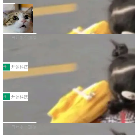
一在人才争夺战中失血的公司。六月，Google
er HE-AAC 960 解码 (DAB+) transpose_cuda
Code 在 X 上发帖：「DeepSeek Flash did 8T
局
连失两员大将：Noam Shazeer 去了 Op...
filter 添加 AMF Frame Rate Converter (vf_frc
tokens on August 1st. 5T of free usage + 3T
_amf) filter SMPTE 2094-50 元数据支持和直
NetBSD 11.0 正式发布
on OpenCode Go.」79.8 万次浏览，连带着 #
通 ProRes RAW VideoToolbox 硬件加速器 AP
DeepSeek一天消耗了8万亿# 上了微博热搜——
NetBSD 11.0 现已正式发布，这是 NetBSD 操
V ...
注意这是 OpenCode 一家的消耗。 OpenCode
作系统的第十八个主要版本。 自 NetBSD 10.1
白开水不加糖
是 Anomaly 出品的 AI 编程工具，套餐 10 美元/
以来的变化 更新亮点： 新增对 RISC-V 处理器
月。用户交了 10 美元，就能用 DeepSeek Flas
2026 ChinaJoy鸿蒙游戏增长臻享会举
架构的支持。NetBSD 11.0 是首个支持 64 位 R
办，鲸鸿动能系统呈现游戏行业解决方
h 随便写代码，按网友说法：「怎么使劲用也用
ISC-V 平台的稳定版本，涵盖一系列基于 StarFi
8月1日，2026 ChinaJoy期间，鸿蒙游戏增长臻
案
不完。」5T 来自免费额度，3T 来自 Go...
ve JH71XX 的设备，例如 VisionFive 2、PINE
享会在上海举办。鸿蒙生态的全场景智慧营销平
开
开源科技
64 STAR64，以及 QEMU。 增强了对 POSIX.1
台鲸鸿动能协同华为游戏中心，面向游戏行业开
-2024 和 C23 编程接口标准的兼容性。 compat
技嘉X3D系列再添新成员 B850 AORU
发者及生态伙伴，系统呈现了平台在游戏领域的
S ELITE X3D主板强化性能体验
_linux(8) 增强了对 Linux 系统调用的支持，包
完整能力版图——从IAP高价值用户的全周期经
面向AMD Ryzen X3D处理器玩家，技嘉X3D系
括 epoll（围绕 kqueue 实现）、POSIX 消息队
营、到IAA游戏的“买变一体”正循环、再到联运与
列主板阵容迎来新成员——B850 AORUS ELITE
开
开源科技
列、...
广告协同的全链路经营闭环，以及面向全球市场
X3D。作为面向主流高性能平台打造的全新主板
的出海增长布局。 华为终端云业务商业化销售负
Zadig v5.0 发布：AI 发布专员与 AI 审
产品，B850 AORUS ELITE X3D延续技嘉在X3
查专员上线
责人在开场致辞中表示，游戏开发者的核心诉求
D平台优化上的技术积累，旨在为游戏玩家带来
我们团队这几天最大的卡点不是 AI 写得不够
已不再是“多一个投放渠道”，而是一套能够持续
更稳定、更高效的装机选择。 B850 AORUS ELI
好，是 AI 写得太好了。 好到审查排期从两天的
白开水不加糖
驱动增长的体系。截至目前，搭载HarmonyOS
TE X3D基于AMD AM5平台打造，支持AMD Ry
活儿拖成了五天。PR 一堆起来没人敢合，发布