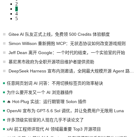
2
3
4
5
Gitee AI 队友正式上线，免费领 500 Credits 体验额度
Simon Willison 重新拥抱 MCP：无状态协议如何改变游戏规则
Jeff Dean 离开 Google：一个时代的结束，一个实验室的开始
慕尼黑市政府为全职开源项目维护者提供资助
DeepSeek Harness 宣布内测邀请，全网最大规模开源 Agent 路演现场诞生
任意网页划词 AI 问答：不用切换标签页的效率秘诀
为什么要开发又一个 AI 浏览器插件
🔥 Hot-Plug 实战：运行期管理 Solon 插件
OpenAI 宣布为 GPT-5.6 Sol 调优，并让免费用户无限用 Luna
许多顶级实验室的人现在几乎不读论文了
xAI 前工程师评现代 AI 领域最重要 Top3 开源项目