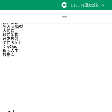
DevOps研发效能
综合
开源资讯
软件资讯
AI & 大模型
大前端
软件架构
开发技能
硬件 & IoT
DevOps
程序人生
数据库
1