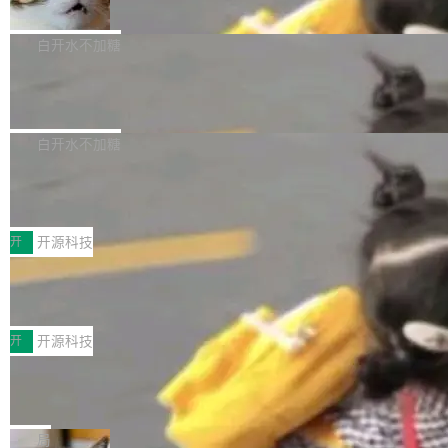
准 AI 能力认知
撑庞大支出的资金来源却呈现出截然不同的面
sh | bash 安装一个能在大项目里自动规划、写
机器出题的前提，是让机器拥有全局视野。整个
貌。数据显示，微软和 Meta 主要依托充沛的经
代码、验证结果的 AI 终端工具。 据介绍，Muse
构建流程可以分为四个环节：建图 → 控制难度
白开水不加糖
营现金流来覆盖资本开支，其资本支出覆盖率分
Code 是 Meta 的编程 agent 产品。它和市场上
→ 质量把关 → 数据概览。
别达到155% 和106%;而SpaceXAI的经营现金
已有的终端编程 agent 在设计理念上有几个明显
腾讯开源 UCL-MPComm 通信库
流仅能覆盖资本开支的12...
的差异点。 异步后台 agent：Muse Code 有一
腾讯网平团队宣布开源了 UCL-MPComm 通信
个主 agent 循环，外加一组后台 agent。这些后
库，并将作为transport接入Mooncake TENT。
白开水不加糖
台 agent...
该通信库针对AI Memory池化场景的数据传输需
CoStrict入选工信部2025人工智能应用
求进行了深度优化，能够实现数据中心内大规模
典型案例
计算节点间多种内存类型的高性能通信。 UCL-
近日，工信部科技司公示《2025人工智能应用典
MPComm将作为一种传输引擎接入Mooncake T
型案例入选名单》，深信服“面向企业研发场景的
开
开源科技
ENT，实现零拷贝传输性能提升30%、非零拷贝
开源 AI 编程平台 CoStrict 应用”凭借卓越的技术
深信服AI算力网关入选工信部人工智能
传输性能最高提升5倍。UCL-MPComm底层基
创新与落地成效成功入选。 全链路私有化部署，
应用典型案例！
于自研UCL-Engine通信引擎，后续腾讯网平将
助力企业AI研发安全落地 当前，越来越多企业已
前不久，工业和信息化部正式发布《2025年人工
持续开源更多基于UCL-Engine的高性能通信组
经开始引入 AI Coding 工具，通过调用公有云模
智能应用典型案例名单》，集中展示人工智能在
开
开源科技
件。 腾讯网平团队在UCL-MPComm中实现了一
型或企业内部部署模型提升研发效率。但随着 AI
各领域的应用成果，覆盖技术底座、行业赋能、
个独立于业务线程的全局通信引擎（Engine），
Coding 从个人辅助工具逐步走向团队级、组织
Jeff Dean 离开 Google：一个时代的结
产品应用、支撑保障、专题等五大方向。深信服
并实...
束，一个实验室的开始
级应用，企业在规模化落地过程中，对安全性、
AI算力网关（AI创新平台）成功入选！ 随着各行
Google 员工编号 20。MapReduce 作者之一。
可控性和代码质量提出了更高要求。 首先是数据
各业的Agent走向规模化建设，算力构成形态逐
Bigtable 作者之一。TensorFlow 的作者之一。
局