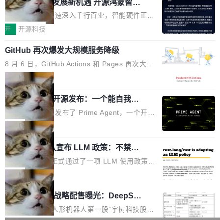
或造假。问题是，作为读者，如果你筛选出那些
共商智能硬件发展新机遇 开源鸿蒙智能
的早期工程师之一，在 Grok 训练基础设施团队
度,案例厚度、全域覆盖、多线协同...
硬件开发者日杭州站即将举行
看起来最令人兴奋的论文，那它们大部分都是过
工作过。近日他在 X 上发了一条帖子，列出了他
随着万物智联加速深入千行百业，智能硬件正从
度宣传的。」 这才是真正的痛点。不是所有论文
认为现代 AI 领域最重要的三个开源项目。 第一
单点设备迈向智能化、网联化、协同化发展。作
开
开源科技
都有问题，是最吸引眼球的那批论文最有问题。
个名字毫无悬念：Flash Attention 2。 Hieu 的
为面向全场景、跨终端的分布式操作系统，开源
他引用的帖子来自 Mathew Shen，一位 ICLR 2
理由很具体。FA 系列不需要解释，但 FA2 是他
GitHub 再次爆发大规模服务降级
鸿蒙通过统一技术底座和分布式能力，为不同类
026 的读者：「看了篇 ...
认为最重要的一个——复杂度恰到好处，刚好能
型智能设备的开发、连接与互联提供关键支撑，
8 月 6 日，GitHub Actions 和 Pages 再次大规
驱动你去学 CuTe，但还没被那些"邪恶的" Hopp
也为产业链企业探索产品创新与商业增长打开新
模服务降级，Actions 完全不可用超过 5 小时，
局
er++ 优化所淹没，足够容易修改和适配。 更关
的空间。 8月14日，开源鸿蒙智能硬件开发者日
webhook 停发，连自托管 runner 也因调度层故
键的是 FA2 的持久性...
（OHDD：OpenHarmony Hardware Develope
Prime Agent 开源发布：一个能自我改
障无法工作。Pages、Copilot code review、C
进的编程 Agent，ARC-AGI 3 超越人类
r Day）将在杭州启航。活动面向智能硬件产业
opilot coding agent 全部受影响。从检测到完全
Prime Intellect 发布了 Prime Agent，一个开源
专家基线
链企业和开发者，邀请行业专家与资深技术顾
恢复，大约 12 小时。 这是 2026 年 8 月的第六
的编程 Agent Harness，核心设计围绕两个抽
局
问，围绕开源鸿蒙技术能力、设备适配、芯片适
起事故，其中四起与 AI/Copilot 服务相关。 Git
象：Recursive Language Model（RLM）和 C
配、功耗与稳定性调优、兼容性测评及统一互联
Hub 员工 kdaigle 在 HN 讨论中贴出了一组数
Rust 项目团队宣布 LLM 政策：不禁
ontinual Harness。在 ARC-AGI 3 基准测试
等内容展开系统讲解和实战交流，帮助企业进一
止，但你要承认哪些代码不是你写的
据：2025 年全年 10 亿次 commit。现在，每周
上，Prime Agent + Opus 5 的组合达到了 95.
Rust 语言项目正式通过了一项 LLM 使用政策，
步了解开源鸿蒙在智能...
2.75 亿次，全年预计 140 亿次。GitHub...
5% RHAE Best@1，超过了 ARC 报告的人类专
覆盖 rust-lang/rust 单一仓库的代码贡献。这不
局
家基线 95.4%。 不是又一个 coding agent 包装
是项目级别的官方立场，目前由五个团队采纳，
宇树科技 IPO 战略配售曝光：DeepSe
器 Prime Agent 的架构和市面上大多数 coding
但它可能是主流开源项目中关于 AI 辅助贡献最
ek 获配 93.3 万股，锁定 36 个月
agent 有本质区别。大多数 agent harness 的设
细致的一份规则。 政策的核心只有一句话：LLM
8月6日晚间，“人形机器人第一股”宇树科技股份
计是基于早期模型的能力—...