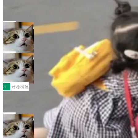
工资的是慕尼黑市政府。 libexpat 是一个 C99
<ul> <li>现在建议列表会显示更多结果，方便用
编写的流式 XML 解析器，MIT 许可证。和 libx
Cloudflare Computer 开源：你的 Age
户查找历史记录和切换到已打开的标签页。（<a
nt 需要一台电脑，而不是一个容器
ml2 一样，它是世界上使用最广泛的 XML 解析
href="https://bugzilla.mozilla.org/show_bug.c
Cloudflare 开源了名为 @cloudflare/computer
库之一。你的操作系统、浏览器、无数的基础设
gi?id=2019042">Bug&nbsp;2019042</a>）</l
的 npm 包。项目的核心论点是：容器不适合 Ag
局
施软件，很可能都在用它。而过去十年，维护它
i> <li>现在，助手可以直接使用 Exa 的网络搜索
ent 计算。真正适合的，是 Isolate。 Cloudflare
的人一直在用业余...
结果回答问题，而无需将问题转交给搜索引擎。
OpenAI 公开邮件和聊天记录回应苹果
工程师在这件事上没什么可谦虚的——他们用 W
诉讼，称“Apple is getting this wron
（<a href="https://bugzilla.mozilla.org/show_
orkers 跑了十年 Isolate。用 CEO Matthew Pri
上个月，苹果一纸诉状把 OpenAI 告上法庭，指
g”
bug.cgi?id=204...
nce 的话说：「我们一生都在用 Isolate 运行代
控其挖角苹果前员工并窃取商业秘密。苹果的诉
局
码，而 AI Agent 不需要容器，它们需要的是 Iso
状把 OpenAI 描述成一个系统性地从前东家挖
late。」 容器为什么不合适 容器的问题在于启动
HUAWEI MatePad Edge上架WorkBu
人、套取机密信息的对手。 OpenAI 没发律师
ddy鸿蒙PC版，说话就能干活的AI办公
和销毁都太重了。一个 Agent 要执行的任务可能
函，也没选择庭外沉默。它在官网贴了一篇博
全能AI工作台WorkBuddy鸿蒙PC版上架HUAWE
搭子
只需要几毫秒的 CPU 时间，但容器从冷启动到
文，标题只有六个字：Apple is getting this wro
I MatePad Edge应用市场，直接下载即可使
开
开源科技
就绪要花数秒。如果未来有十...
ng。 然后，它把邮件往来和 iMessage 聊天记
用，与鸿蒙电脑上的体验一致。值得一提的是，
录全贴了出来。 他发错人了 苹果外部律师 Gabr
FFmpeg 9.0 发布：代号“Lei”，以此纪
这是目前市面上唯一支持平板接入WorkBuddy P
念中国开发者雷霄骅
iel Gross 来自 Weil 律所，2 月 23 日下午 5:53
C版的产品，搭载“人机双写”重磅功能——你写
全球知名开源多媒体框架 FFmpeg 今天正式发
给 OpenAI 总法律顾问 Che Chang 发了封邮
你的，AI写AI的，同屏协作互不干扰。一句话让
布了 9.0 版本。这个版本除了带来新一代音视频
局
件，附了一封长信，要求 OpenAI 配合调查前苹
AI帮你干活，现在开启全新体验！ 温馨提示：
处理能力和硬件加速支持之外，还有一个特殊之
果员工带走机密信...
体验WorkBuddy鸿蒙PC版前，请将 HUAWEI M
亚马逊成本失控：AI 写代码烧掉 1215
处：FFmpeg 9.0 的代号是“Lei”。 这个名字，
万元，超预算 860%
atePad Edge 升级至 HarmonyOS 6.1.0.135S