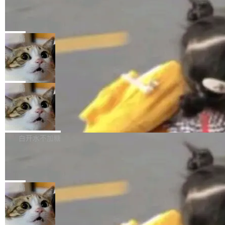
某个软件的源码，在本地构建。修改 agent ...
官方招聘信息中写过一条简洁有力的公式：Mod
Ubuntu 将核心系统包从 deb 转成了 s
单的模型规模升级，而是基于 SenseNova U1
nap
el + Harness = Agent。模型负责理解和推理，
的一次系统性迭代，不仅在同一架构中贯通视觉
Ubuntu 正在把又一个核心系统包从 deb 转为 s
Harness 负责把能力落到真实环境中——调用工
理解、推理、生成与编辑，还仅以 8B-MoT 的轻
nap。这次是 hwctl——一个用来检查 Ubuntu
局
具、读写文件、管理上下文、处理错误、完成闭
量大小，将能力推进到4K、更精细的真实质感、
硬件认证状态的命令行工具。 Canonical 工程师
环。崔添翼招人的标...
更复杂的视觉控制和可持续迭代编辑。 相比 U
Dario Amodei 担心新人来 Anthropic
Alan Griffiths 在邮件列表中说得很直白：「hwc
只为金钱，不为使命
1，U1.5-Lite-Preview 在以下方向上带来了显著
tl 是一个 Ubuntu 专有的包，它和它的依赖项都
顶级 AI 研究员在两家公司之间来回跳，中间只
提升： 原生支持4K图像生成； 更精细的局部纹
是 Ubuntu 专有的，不会用在其他发行版上。」
隔了几天。 Lilian Weng 上周刚宣布因健康原因
局
理、细节与真实世界质感； 更准确的中英文文字
所以 deb 版本的受众实际上为零。既然只有 Ub
离开 Thinking Machines Lab，说自己作为联合
生成与复杂版式组织； 更稳定的图...
untu 用户在用，那用 snap 打包就没什么可纠结
FFmpeg 9.0 发布
创始人的角色「太累了」。几天后，The Inform
的。 从 deb 到 snap 的迁移路径 hwctl 是 rust-
ation 就曝出她将重回 OpenAI，负责递归自我
FFmpeg 9.0 现已发布，包含多项改进。官方更
hwlib 硬件 API 库的一部分，命令行工具负责查
改进方向的研究。她是 Thinking Machines 过
新日志列出的 9.0 版本主要更新内容如下： 扩
白开水不加糖
询 Ubuntu 的硬件认证数据库。...
去一年内第四个离开的联合创始人。 这家由前
展 AMF 色彩转换器 (vf_vpp_amf) 的 HDR 功能
OpenAI CTO Mira Murati 创立的公司，连创始
DeepSeek V4 Flash 单日消耗 8 万亿 t
MP4 muxer 中支持 LCEVC 音轨复用 Playdate
okens 登顶热搜
团队都留不住。 但 Thinking Machines 不是唯
视频编码器和多路复用器 添加 v360_vulkan filt
8 万亿 tokens。一天。一家公司的消耗。 Open
一在人才争夺战中失血的公司。六月，Google
er HE-AAC 960 解码 (DAB+) transpose_cuda
Code 在 X 上发帖：「DeepSeek Flash did 8T
局
连失两员大将：Noam Shazeer 去了 Op...
filter 添加 AMF Frame Rate Converter (vf_frc
tokens on August 1st. 5T of free usage + 3T
_amf) filter SMPTE 2094-50 元数据支持和直
NetBSD 11.0 正式发布
on OpenCode Go.」79.8 万次浏览，连带着 #
通 ProRes RAW VideoToolbox 硬件加速器 AP
DeepSeek一天消耗了8万亿# 上了微博热搜——
NetBSD 11.0 现已正式发布，这是 NetBSD 操