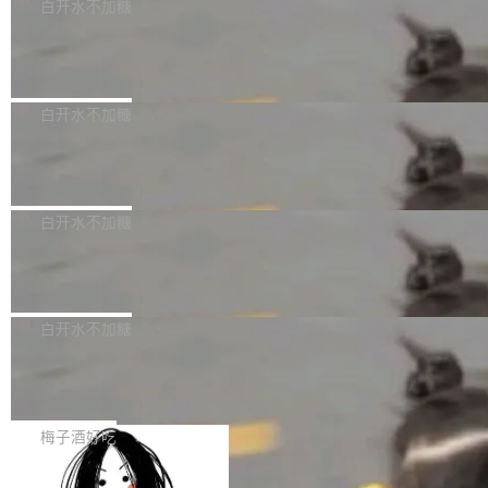
可以用来分析、提炼、审阅、建议，但不能用来
有限公司披露IPO发行价格及战略配售结果，杭
白开水不加糖
创作。 具体来说，LLM 生成的代码可以提交，
州深度求索人工智能基础技术研究有限公司（De
Docker 29.7.2 发布
但必须满足五个条件：预先安排、非关键、高质
epSeek）获配93.3399万股，按150.8元/股发行
量、充分测试、充分审查，并且必须披露。LLM
价格计算，认购金额约1.41亿元，股份锁定期为
Docker 29.7.2 现已发布，具体更新内容如下：
不得生成涉及安全性的关键变更，除非作者本身
36个月。 公告显示，本次宇树科技战略配售对
Bug fixes and enhancements 修复多次传递同
白开水不加糖
就是领域专家。即使如此，政策也"强烈不建
象主要包括长期投资机构、与公司业务具有战略
一环境变量时，docker service create和docker
议"这么做。 对于不披露的情况，审核者可以直
合作关系或长期合作愿景的大型企业、科创板保
Apache Fluss 毕业成为顶级项目
service update会发生 panic 的问题。docker/cl
接关闭 PR，无需解释。 政策作者 Jynn Ne...
荐人跟投子公司，以及公司高级管理人员和核心
i#7145 修复了 Docker Engine 29.7.0 中引入的
今年 7 月，Apache Fluss 的毕业提案在 Apach
员工参与设立的专项资产管理计划。其中，Dee
一个回归问题，该问题导致拉取镜像时会拒绝包
e 孵化器项目管理委员会（IPMC）投票中获得
白开水不加糖
pSeek作为与宇树科技具备战略合作关系的企
含绝对 hardlink 目标的镜像（此类镜像由某些镜
全票通过，随后获 Apache 软件基金会董事会批
业，获配股份数量占本次发行数量的2.31%。 除
像构建工具生成）。moby/moby#53305 修复了
马斯克 AI 百科项目 Grokipedia 被曝数
准。今天，Apache 软件基金会正式宣布 Apach
DeepSeek外，腾讯旗下上海启善投资有限公司
月未更新
Docker Engine 29.7.0 中引入的一个回归问
e Fluss 孵化毕业，成为 Apache 顶级项目（TL
埃隆·马斯克推出的AI百科项目 Grokipedia 被曝
获配9...
题，该问题可能导致在旧版 Linux 内核...
P）！这一里程碑不仅标志着 Fluss 迈入新的发
长期停止内容更新，未能实现其作为“AI版维基百
白开水不加糖
展阶段，也将进一步推动流式存储、实时湖仓与
科”替代品的目标。 据 Lawfare 最新调查，自今
AI 数据基础加速融合，为实时数据基础设施的发
Solon I18n：三种解析器，零样板代码
年4月以来，Grokipedia 页面更新功能基本停
展开启新的篇章。
滞，过去三个月内没有任何条目完成更新，用户
如果你在 Spring Boot 里做过国际化，流程大概
提交的编辑请求也长期处于待处理状态。 Groki
是这样的：配 MessageSource 的 Bean、写 R
梅子酒好吃
pedia 于去年底上线，定位为由人工智能生成内
eloadableResourceBundleMessageSource、
容的百科平台，被马斯克视为传统众包百科网站
Apache Doris 4.1 全面增强 Iceberg：
声明 LocaleResolver、注册 LocaleChangeInt