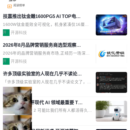
阅读榜单
技嘉推出钛金雕1600PG5 AI TOP电
源：为发烧级主机与本地AI算力打造旗
1600W钛金能效全可视化，机身紧凑仅16厘米
舰供电方案
继2026台北电脑展首度亮相后，技嘉科技近日正
开
开源科技
式发布钛金雕1600PG5 AI TOP电源。这款高端
2026年8月品牌营销服务商选型观察：
电源专为发烧级DIY主机与本地AI算力平台打
从流量思维到品牌资产思维的范式转移
造，整机长度仅16厘米，提供1600W额定功率
2026年的品牌营销服务商市场,正经历一场深刻
与80PLUS钛金能效；支持ATX 3.1与PCIe 5.1
的价值重构。全球全案品牌代理机构市场从2025
开
开源科技
规范，结合服务器级元件、完善供电线材与内置
年的83.1亿美元增长至2026年的86.6亿美元,年
实时LCD监控屏，可充分满足当下高阶PC主机
许多顶级实验室的人现在几乎不读论文
复合增长率达5.44%,预计2032年将突破120亿美
了
的严苛使用需求。 澎湃功率，紧凑机身 钛金雕1
元。数字广告与公共关系相关服务市场更是从20
「许多顶级实验室的人现在几乎不读论文了，而
600PG5 AI TOP具备强悍输出功率，同时实现
25年的8463亿美元扩张至2026年的8763亿美
且他们认为 ICLR/ICML/NeurIPS 充斥着大量过
局
机身尺寸大幅精简。整机长度仅16厘米，属于同
元。数字的背后是一个清晰的事实——品牌对专
度宣传和欺诈。」 OpenAI 研究员 Keller Jorda
功率段机身尺寸十分紧凑的1600W电源产品。小
业化营销服务的需求从未如此迫切。 但市场扩容
xAI 前工程师评现代 AI 领域最重要 Top
n 这条推文引发了广泛讨论。他不是在说风凉
巧机身有效提升市面主流标准A...
3 开源项目
的同时,服务商的竞争逻辑正在改变。2026年Top
话，他是说出了一个圈内人尽皆知但很少公开捅
Flash Attention 2 可能比我们所有人都活得久。
Agency年度合辑的观察指出,“产品”这个离消费
破的事实。 Jordan 随后补充了一句软化声明：
这句话不是来自某个技术博客，而是出自 Hieu
局
者最近的载体,在整个品牌营销层面的权重显著变
「我不认为这些会议上大部分论文都在过度宣传
Pham 的一条推文。Hieu Pham 是谁？他是 xAI
高了。全域营销服务商的竞争正在从规模转向深