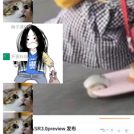
安全与合规要求。对于大多数普通研发场景，公
渐丰富，用户关注的重点也在发生变化：不只是
Gemini 的架构师。Google 首席科学家。 Jeff D
有云模型能够满足快速试用和效率提升的需求。
让AI用起来，还要进一步看清混合算力时代下，
🔥 SolonCode v2026.8.4 发布：界面
ean 在 Google 工作了 27 年后，宣布离职。 他
但对于金融、能源、医疗等对数据安全要求较...
字体可调、22 种语言、记忆搜索增强
Token花在哪里、算力是否被充分利用，以及持
不是一个人走。一同离开的还有 Sanjay Ghema
打开终端就能上岗的全中文编码智能体，这一轮
续增长的AI成本该如何优化。 深信服AI算力网关
wat（Google 员工编号 23，Jeff Dean 二十多
把「看得清、用母语、记得住」三件事一次补
梅子酒好吃
正是围绕这些实际问题，从Token治理和成本治
年的编程搭档，MapReduce 和 Bigtable 的共同
齐。 SolonCode 是什么 SolonCode 是杭州无
理两个方面，让用户的每一份算力都看得清、管
作者）、Quoc Le（Google 大脑核心成员，Se
让“代码语义理解”深度释放AI Coding
耳科技研发的企业级终端编码智能体——一位全
得住、用得稳、省得下、更安全！ 一、从现在开
价值潜能：华为云码道（CodeArts）
q2Seq 和 DocAI 的共同发明人）以及 Oriol Vin
中文驱动的数字员工，自主理解需求、规划步
一、代码仓深度理解技术的作用与价值 在软件工
始，Token使用一目...
代码仓技术解析
yals（Gemini 联合负责人，AlphaSta...
骤、编写代码。不挑模型、不挑平台，curl 一行
程实践中，代码仓是企业核心知识资产的主要载
开
开源科技
装完即用。 开源地址：Gitee · GitCode · GitHu
体。企业级代码仓库通常包含数十万乃至数百万
b 安装 支持 Java 8+（8~26）、macOS / Linu
一条“删库”命令跑 17 小时，算法工程
个文件，其规模远超单次模型调用可承载的上下
师删光 89TB 数据只为干私活
x / Windows / Harmony PC。 # macOS / Linu
文窗口。随着项目规模的持续扩张与代码历史的
最高人民检察院8月4日公布了一起案件：北京一
x / Harmony PC curl -fsSL https://solon.noea
不断累积，代码仓中的模块关系、接口契约、业
名90后算法工程师王某，为了给自己接的私活腾
局
r.org/solon...
务逻辑等关键信息往往分散于数十乃至数百个文
服务器空间，删光了公司AI游戏部门的全部核心
件之中，形成高度复杂的知识关联网络。传统的
Cloudflare 分享推理优化实践：KV ca
数据。 王某2024年1月入职东城区某科技公司AI
che 量化 + 权重压缩，吞吐量提升 4
代码检索手段（如关键词匹配、目录遍历）仅能
短剧部门，有互联网大厂背景。在公司内部架构
Kimi 和 GLM 是当前最强的大模型系列之一，但
1%，成本降 30%
在语法层面完成文本定位，难以触及代码的语义
调整期间，部门三次通知全员将数据从A集群迁
它们有一个共同的问题：太吃显存了。月之暗面
局
内涵与结构关联，导致开发者使用代码智能体在
移到B集群，王某都回复了"收到"。 他没有迁移
的 Kimi K 系列和智谱的 GLM 都是长上下文、M
理解大规模代码仓时面临显著"代码仓理解"瓶
数据。2024年9月3日下午4点，他使用此前登录
腾讯混元 Hy ASR3.0preview 发布
oE 架构的大模型，好用到让人上瘾，但 GPU 显