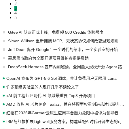
2
3
4
5
Gitee AI 队友正式上线，免费领 500 Credits 体验额度
Simon Willison 重新拥抱 MCP：无状态协议如何改变游戏规则
Jeff Dean 离开 Google：一个时代的结束，一个实验室的开始
慕尼黑市政府为全职开源项目维护者提供资助
DeepSeek Harness 宣布内测邀请，全网最大规模开源 Agent 路演现场诞生
OpenAI 宣布为 GPT-5.6 Sol 调优，并让免费用户无限用 Luna
许多顶级实验室的人现在几乎不读论文了
xAI 前工程师评现代 AI 领域最重要 Top3 开源项目
AMD 收购 AI 芯片创企 Taalas，旨在将模型权重刻进芯片以提升推理性能
红帽在2026年Gartner云原生应用平台魔力象限中被评为领导者
IBM与红帽扩展Lightwell服务方案，构建适配AI时代开源生态的可信基础设施