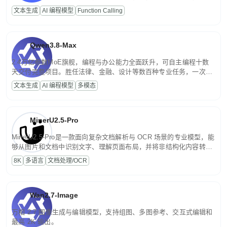
高并发、轻量化任务，适合日常对话、内容创作、基础 RAG、批量
文本生成
AI 编程模型
Function Calling
文案处理等普惠刚需场景。
Qwen3.8-Max
2.4万亿参数MoE旗舰，编程与办公能力全面跃升，可自主编程十数
天交付完整项目。胜任法律、金融、设计等数百种专业任务，一次对
话端到端交付生产级成果。原生视觉理解贯穿规划、执行与验证全流
文本生成
AI 编程模型
多模态
程，支持超长文档与长视频的深度语义解析。长程任务中自主规划与
闭环迭代，持续进化。
MinerU2.5-Pro
MinerU2.5-Pro是一款面向复杂文档解析与 OCR 场景的专业模型，能
够从图片和文档中识别文字、理解页面布局，并将非结构化内容转换
为便于存储、检索和二次处理的结构化结果。
8K
多语言
文档处理/OCR
Wan2.7-Image
万相 2.7 图像生成与编辑模型，支持组图、多图参考、交互式编辑和
最高 2K 输出。