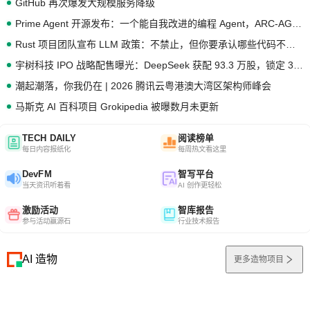
GitHub 再次爆发大规模服务降级
Prime Agent 开源发布：一个能自我改进的编程 Agent，ARC-AGI 3 超越人类专家基线
Rust 项目团队宣布 LLM 政策：不禁止，但你要承认哪些代码不是你写的
宇树科技 IPO 战略配售曝光：DeepSeek 获配 93.3 万股，锁定 36 个月
潮起潮落，你我仍在 | 2026 腾讯云粤港澳大湾区架构师峰会
马斯克 AI 百科项目 Grokipedia 被曝数月未更新
TECH DAILY
阅读榜单
每日内容报纸化
每周热文看这里
DevFM
智写平台
当天资讯听着看
AI 创作更轻松
激励活动
智库报告
参与活动赢源石
行业技术报告
AI 造物
更多造物项目