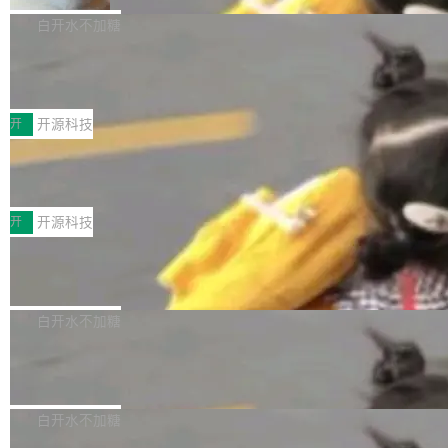
V ...
注意这是 OpenCode 一家的消耗。 OpenCode
作系统的第十八个主要版本。 自 NetBSD 10.1
白开水不加糖
是 Anomaly 出品的 AI 编程工具，套餐 10 美元/
以来的变化 更新亮点： 新增对 RISC-V 处理器
月。用户交了 10 美元，就能用 DeepSeek Flas
2026 ChinaJoy鸿蒙游戏增长臻享会举
架构的支持。NetBSD 11.0 是首个支持 64 位 R
办，鲸鸿动能系统呈现游戏行业解决方
h 随便写代码，按网友说法：「怎么使劲用也用
ISC-V 平台的稳定版本，涵盖一系列基于 StarFi
8月1日，2026 ChinaJoy期间，鸿蒙游戏增长臻
案
不完。」5T 来自免费额度，3T 来自 Go...
ve JH71XX 的设备，例如 VisionFive 2、PINE
享会在上海举办。鸿蒙生态的全场景智慧营销平
开
开源科技
64 STAR64，以及 QEMU。 增强了对 POSIX.1
台鲸鸿动能协同华为游戏中心，面向游戏行业开
-2024 和 C23 编程接口标准的兼容性。 compat
技嘉X3D系列再添新成员 B850 AORU
发者及生态伙伴，系统呈现了平台在游戏领域的
S ELITE X3D主板强化性能体验
_linux(8) 增强了对 Linux 系统调用的支持，包
完整能力版图——从IAP高价值用户的全周期经
面向AMD Ryzen X3D处理器玩家，技嘉X3D系
括 epoll（围绕 kqueue 实现）、POSIX 消息队
营、到IAA游戏的“买变一体”正循环、再到联运与
列主板阵容迎来新成员——B850 AORUS ELITE
开
开源科技
列、...
广告协同的全链路经营闭环，以及面向全球市场
X3D。作为面向主流高性能平台打造的全新主板
的出海增长布局。 华为终端云业务商业化销售负
Zadig v5.0 发布：AI 发布专员与 AI 审
产品，B850 AORUS ELITE X3D延续技嘉在X3
查专员上线
责人在开场致辞中表示，游戏开发者的核心诉求
D平台优化上的技术积累，旨在为游戏玩家带来
我们团队这几天最大的卡点不是 AI 写得不够
已不再是“多一个投放渠道”，而是一套能够持续
更稳定、更高效的装机选择。 B850 AORUS ELI
好，是 AI 写得太好了。 好到审查排期从两天的
白开水不加糖
驱动增长的体系。截至目前，搭载HarmonyOS
TE X3D基于AMD AM5平台打造，支持AMD Ry
活儿拖成了五天。PR 一堆起来没人敢合，发布
6的终端设备已突破7000万台，注册开发者数量
zen 9000/8000/7000系列处理器，并针对X3D
Dgraph v25.4.0 发布，具有图形后端的
窗口推了又推。好到合进 main 分支的代码，我
已突破 1100 万。随着鸿蒙生态汇聚越来越多的
原生 GraphQL 数据库
处理器特性进行平台级优化。其搭载X3D鸡血模
们自己都没看完。 这事不是个例。GitLab 调研
Dgraph 是一个水平可扩展的分布式 GraphQL
高质量游戏...
式2.0，可根据不同使用场景释放处理器潜力，
过 1528 名开发者，85% 说 AI 把瓶颈从写代码
数据库，有一个图形后端。作为一个原生的 Gra
白开水不加糖
帮助玩家在游戏与高负载应用中获得更充分的性
转移到了审代码。 写代码有人替你干了。但审代
phQL 数据库，它严格控制数据在磁盘上的排列