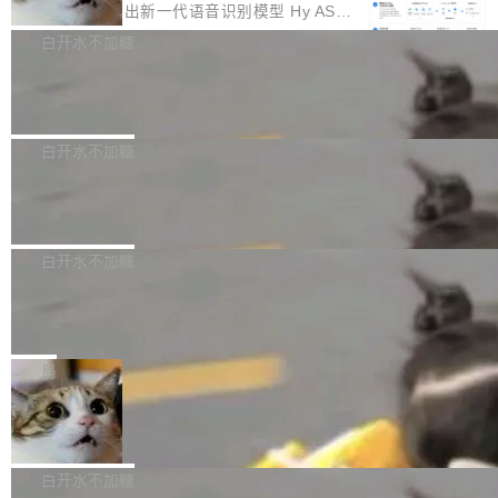
颈。 代码仓深度理解服务（以下简称" CodeBas
的账号密码进入A集群，输入了一条被程序员圈
存永远不够用。 Cloudflare 的 Workers AI 团队
腾讯混元正式推出新一代语音识别模型 Hy ASR
e深度理解服务"）是华为云码道（CodeA...
称为"删库跑路"的命令——最高管理员权限、无
一直在跑这些模型的推理。他们在官方博客上发
3.0preview。基于最新一代大语言模型 Hy3 的
白开水不加糖
需确认、强制递归删除。17个小时后，运维人员
了一篇技术文章，详细拆解了三种让大模型在 G
语言理解能力，以及融合了高精度语音识别与深
发现异常并中止进程时，89TB数据已经没了。
Pale Moon 34.3.2 发布，苍月浏览器
PU 上跑得更省、更快的技术手段——KV cache
度语义理解能力，实现了语音识别能力的全面升
删掉的是AI游戏部门的全部开发文件，包括公司
量化、模型权重压缩、以及共享 KV cache 的完
级。 根据介绍，Hy ASR3.0preview 目标在于：
Pale Moon 34.3.2 现已发布，这是一个安全更
自研的多个文生3D和...
整性保护。效果是：吞吐量提升 41%，每 token
让语音识别不再只是听清，而是真正听懂。通过
新和少量网页兼容性修复版本。 Changes/fixe
白开水不加糖
成本降低 30%，精度不变。 FP8 省的不仅是显
先理解你的语境和意图，再把准确的文字直接给
s： 实现了URL.Parse()便捷功能 对浏览器内部
存 KV cache 是推理时最吃显...
PostgreSQL 18/19 新特性深度解读
到你。从“逐字转写、单点优化”演进为“理解语
函数添加了多项边界检查，以避免潜在的越界访
境、兼容场景、一键直出”。 Hy ASR 3.0 previe
问、下溢和溢出。（DiD） 修复了加载和解析内
演讲者分享了一个有趣的实践：面对 PG 18 已
w 不要求标准普通话，方言识别覆盖粤语、吴语
容提供的字体时出现的几个问题 为避免音频加
发布的 Release Notes，他利用 AI 工具（如 Co
白开水不加糖
等 10 大方言片区和 20 余个二级小片区。在开
载、处理和播放过程中可能出现的一系列错误，
pilot）对数千条 commit 日志进行自动分析，先
源评测集中，Hy ASR 3.0 preview 在多语种的
对音频采样频率设定了下限 采样率低于 8kHz
慕尼黑市政府为全职开源项目维护者提
让模型总结出三十余条潜在特性，再逐条要求生
WER（...
供资助
（通常被认为是 "telephone"/"walkie-talkie" 音
成详细解释和代码校验，最终筛选出对用户体感
"在过去大约 10 年的大部分时间里，libexpat 的
质的最低采样率）的音频格式将被拒绝 修复了 C
最强的若干项。对于尚未正式发版的 PG 19，则
维护工作一直与我的日常工作、家务、社交生活
局
SS 圆角虚线样式中可能存在的问题 如果表单中
通过拉取过去一年内（从 PG 18 Beta1 时间点
和休闲娱乐竞争时间。" 这是 libexpat 维护者 S
的图像元素不在同一个子树中，则它们将不再关
至今）的所有 commit，同样交由 AI 分析提炼。
Firefox 153.0.3 发布
ebastian Pipping 写在博客里的话。8 月 4 日，
联 加...
经过人工复核，准确度令人满意。这一方法也为
他宣布了一个新消息：从 2026 年 8 月 1 日起，
Firefox 153.0.3 现已发布，具体更新内容如
社区爱好者提供了高效跟踪新版本的思路。
他可以全职维护 libexpat 了，最长 6 个月。发
下： New Smart Window 包含多项增强功能：
白开水不加糖