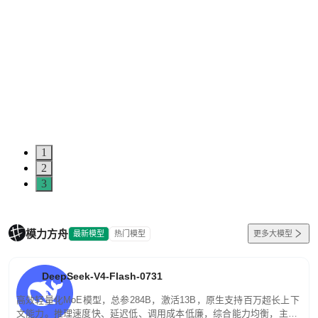
1
2
3
模力方舟
最新模型
热门模型
更多大模型
DeepSeek-V4-Flash-0731
高效轻量化MoE模型，总参284B，激活13B，原生支持百万超长上下
文能力。推理速度快、延迟低、调用成本低廉，综合能力均衡，主打