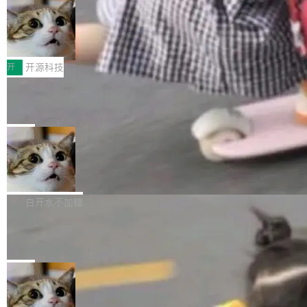
哪些组合有效，作者说，你得靠"文档、校验、或
有科技公司做的一样。只不过，实际上它不一
Workers 和 Durable Objects 的守护进程。 设
者部落知识"。 换个写法。Rust 的 enum，两个
样。这是 Sandstorm.io 的重制版，我十年前的
鲁大师7月新机性能/流畅/AI榜：vivo夺
计思路很直接：每个对象是一个独立的 SQLite
变体：Switchable...
性能、流畅双第一，三星Galaxy Z系列
那个创业公司。不同的是，这次它构建在 Cloudf
数据库，按名称寻址，复制到你自己的 S3 兼容
2026年7月的手机市场，由于存储等硬件成本暴
新折叠缺席
lare Workers 上——我花了九年时间搭建的平台
存储库里。节点之间只通过这个存储库协调——
增，手机厂商的日子也不好过啊，新机速度明显
开
开源科技
——并且深度集成了 AI。这基本上是我十年秘密
没有控制平面，没有共识协议。每个对象自带一
放缓，因此硝烟味淡了许多。新机参数规格除开
计划的顶峰。 十年前，Ken...
个小型数据库，应用天然按分片构建，单个数据
Zed 推出 DeltaDB，一个记录 commit
高价的三星折叠（三星Galaxy Z Fold8 Ultra / Z
之间所有操作的版本控制系统
库的竞争和爆炸半径问题在设计层面就被消除
Fold8 / Z Flip8）外，其余要么是中低端机器，
Zed 编辑器团队发布了新项目——DeltaDB，一
了。 闲置的 cell 会休眠到几乎不占资源。当 cel
例如iQOO Z11i、REDMI Note 17、REDMI No
个在 git commit 之间记录每一次编辑操作的版
局
l 迁移或唤醒时，新宿主从 S3 恢复 SQLite 数据
te 17 Pro、OPPO K15，要么是vivo X300 E这
本控制系统。目前处于 Early Access 阶段。 De
库继续执行。存储库是持久化的唯一真相...
样的次旗舰。 Galaxy Z Fold8 Ultra / Z Fold8 /
SpaceXAI 单季资本开支达 183 亿美元
ltaDB 的核心思路直接写在 landing page 最显
Z Flip8三款折叠屏新机均在7月22日发布，且全
眼的位置：「Software is made between com
根据风险投资人Tomer Tunguz 博客（VC 分
部搭载骁龙8 Elite Gen5 for Galaxy，它们本该
mits」——软件是在 commit 之间写出来的。git
析）披露的最新分析与第二季度业绩报告，Spac
白开水不加糖
是7月性...
只记录了你提交的最终状态，但真正的工作过程
eXAI在上个季度的总资本支出飙升至183.7亿美
——打字、删改、试错、agent 对话——都在 co
Meta 发布终端编程 Agent“Muse Cod
元。其中，绝大部分资金被直接用于 AI 领域，
e” 和 Muse Spark 1.2 模型
mmit 之间的空隙里丢失了。 DeltaDB 要做的就
金额高达158.3亿美元，这一单项投入已经逼近
Meta 今天发布了两款 AI 产品：Muse Code，
是把这段空隙补上。 回退到任何一次编辑：Delt
微软同期总资本开支的四成。 与亚马逊、Alpha
一个在终端里运行的编程 agent；Muse Spark
局
aDB 捕获 commit 之间的每一次操作，...
bet、微软以及 Meta 等传统科技巨头相比，Spa
1.2，驱动这个 agent 的新模型。一句话概括：
ceXAI的资金消耗速度尤为引人瞩目。然而，支
美团开源 LoHoSearch，用知识图谱校
你可以用 curl -fsSL https://dev.meta.ai/install.