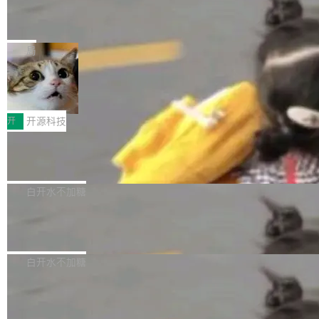
能表现。 在核心规格方面，B850 AO...
码、把关发版这两道关，还得靠人肉扛。 V5.0
竹知了：一个零依赖的单文件 HTML，
方式，以优化查询性能和吞吐量，减少集群中的
把儿时竹蝉玩具搬进浏览器
想让 AI 一起盯。
磁盘寻道和网络调用。 Dgraph v25.4.0 现已发
竹知了（zhuzhiliao）是那种小时候路边摊上几
布，具体更新内容包括： feat(zero)：Zero 现
块钱的玩意儿——一根小竹签，一个竹筒，一头
局
支持 --security superflag（token=...;whitelist
系着涂了松香的线。甩起来，竹膜震动，发出“哇
=...），与 Alpha 版本的格式一致，并据此对其
30倍效率升级：解锁医学影像数据要素
——哇”的蝉鸣声。实物越来越难找了，有开发者
价值化的真实路径
管理 HTTP 端点进行授权。 <blockquote> <p>
把它做成了 Web 玩具，放在 zhuzhiliao.imsai.c
完成一例腹部CT影像标注，张医生过去需要约1
<span><strong>警告：</strong>&nbsp;Zero
c 上，并在 GitHub 开源。 玩法很简单：按住屏
20个小时。他必须在数百张连续影像上，一笔一
开
开源科技
的 admin ...
幕画圈，或者直接甩手机。页面会实时显示转速
笔勾画边界，一层一层识别肌肉组织。如今，使
（圈/秒），声音来自真实竹知了录音的 1.72 秒
Apache Dubbo-go v3.3.2 正式发布
用东软飞标医学影像标注平台，同样的工作缩短
采样，无缝循环。音频解码失败时，还有一套合
至4小时，效率提升30倍。 这组数字背后，改变
这个版本面向生产环境，重心在内核稳定性。我
成兜底——锯齿波振荡器模拟脉冲，并联带通共
的不只是速度，而是把医学影像转化为AI能力的
们彻底收敛了旧配置体系，扩展了 Triple 协议与
白开水不加糖
振峰模拟竹膜和筒腔共鸣。 技术细节上，物理引
路径真正打通了。 大型医院积累的影像数据规模
泛化调用能力，加强了应用级元数据和服务治
擎是绳系质点模型：重力、弹性绳（只拉不
庞大，但不能直接用于训练模型。器官、病灶和
Calibre 9.12 发布，功能强大的开源电
理，同时集中修了并发安全、资源泄漏和热路径
推）、空气阻力，1/240 秒定步长积...
子书工具
组织边界，必须由专业医生逐层识别、标记和校
性能问题。
Calibre 开源项目是 Calibre 官方出的电子书管
正，才能成为机器能理解的高质量数据。医学影
理工具。它可以查看，转换，编辑和分类所有主
白开水不加糖
像AI落地最昂贵的环节，不是算法，是专业医生
流格式的电子书。Calibre 是个跨平台软件，可
的时间。 张医生是某三甲医院放射科副主任医
SwiftUI 问世七年了，为什么开发者还
以在 Linux、Windows 和 macOS 上运行。 Cal
师，牵头一项腹部肌肉影像课题。他需要在数百
在骂它？
ibre 9.12 现已正式发布，此次更新内容如下：
Yakov Manshin 发了一期长达 40 分钟的 YouT