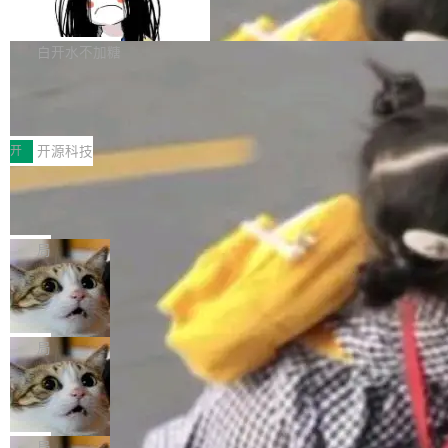
支持 UPDATE、MERGE INTO 与 Iceb
维基百科的替代方案。Lawfare 调查发现，无论
erceptor…五六步之后才能看到第一行翻译文
Apache Doris 4.1 要补齐的，正是缺失的那一
erg V3
热门页面还是低关注度页面，均未出现近期更
本。 Solon 换了个方式。整个 i18n 模块围绕三
半。在已有查询能力的基础上，Doris 进一步支
白开水不加糖
新，相关问题并非局限于特定领域，而是在不同
个解析器、一个注解、一个工具类展开——没有
持了 UPDATE、DELETE、MERGE INTO 等数
主题和访问量页面中普遍存在。 调查人员最初认
XML、没有拦截器注册、没有样板配置。 资源
Testin XAgent：CIO智能测试落地指南
据修改操作、完整的表结构管理与分区演进，以
为，Grokipedia可能只是限...
文件的约定 把文件放到 resources/i18n/ 下： r
及 rewrite_data_files、expire_snapshots 等日
7月30日，TiD2026质量竞争力大会在北京中关
esources/i18n/messages.properties ...
常维护操作，并完整支持 Iceberg V3 格式。
村国家自主创新示范区会议中心开幕。本届大会
开
开源科技
由中关村智联软件服务业质量创新联盟主办，以
让非法状态不可表示：一篇关于 ADT
“智构可信·质创未来——AI原生时代的质量新范
的帖子在 Reddit 火了
式”为主题，直面AI从实验室走向规模化产业落地
有一种东西，一旦用过就回不去了。Alex Fedos
的核心质量命题。会上，《2026智能研发生产力
eev 管它叫"软件设计的基石"。 他说的东西不新
局
工具选型手册》发布，Testin云测的Testin XAge
鲜——代数数据类型（ADT），尤其是和类型
Cloudflare 开源内部企业 AI 平台 Clou
nt智能测试系统入选AI测试领域代表产品。对CI
（sum type）。但他说清楚了一件事：这不是类
dflare OS
O而言，这提示了一个转变：AI测试正在从效率
型系统的学术体操，是日常编码的思维方式。 文
Cloudflare 发布了一个开源项目 Cloudflare O
工具升级为企业的质量基础设施。 CIO面对的新
章从一个简单的例子切入。一个网站的深色主题
S。如果你只看官方博客，你会觉得这是又一
局
现实 过去两年，CIO们的焦虑清单上多了两项：
设置，如果用布尔值 + 可空字段来表示——bool
个"AI 知识库 + 聊天机器人"——每个大厂都在
一是如何让大模型和智能体应用安全地从PoC走
Deno 团队开源 Celld，可自托管的分
ean 表示是否可切换，nullable 的默认模式、浅
做，没什么新鲜的。 但 Kenton Varda 在 Twitte
向生产，二是如何让测试团队跟得上AI应用...
布式 Durable Objects
色方案、深色方案——会产生大量无意义的组
r 上把事情说清楚了： 今天我们发布了 Cloudfla
Ryan Dahl 领导的 Deno 团队推出了最新开源项
合。方案缺了、配置冲突了、全 null 了。要知道
re OS，一个带连接器的聊天机器人，跟其他所
目 Celld，一个能在自己机器上运行 Cloudflare
局