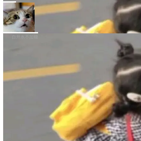
张CT影像上完成像素级精细分割，让系统"...
新功能 macOS：在 Connect/Share 按钮中添加
ube 视频，标题是"SwiftUI 七年后：一个平庸的
局
通过 AirDop 共享书籍的功能 Content server：
故事"。视频核心观点很简单：SwiftUI 发布七年
支持可向服务器后端添加新端点的插件 Edit boo
DBeaver 26.1.4 发布
了，仍然像一个永久公测版。 Manshin 从数据
k：Compress images：添加将 GIF 图像转换为
流、布局系统、API 稳定性、性能、跨平台五个
DBeaver 是一个免费开源的通用数据库工具，适
JPEG/WebP 的选项 ToC Editor：添加一个按
维度逐一批判了 SwiftUI。最让人印象深刻的一
用于开发人员和数据库管理员。DBeaver 26.1.4
白开水不加糖
钮，用于对目录中的条目进...
个论据是：苹果官方的 SwiftUI 教程项目 Land
现已发布，具体更新内容包括： AI 助手： <ul st
marks，用最新 Xcode 在最新 macOS 上构建
yle="margin-left:0; margin-right:0"> <li><span
运行，出来的效果是坏的——侧边栏按钮大小不
style="color:#000000">现在可以通过键盘访问
加载更多
一，界面错位。他说这个问题"两年前就发现了，
AI 聊天功能（添加了一些快捷键）</span></li>
至今没变"。 数据流方面，Manshin 指出 SwiftU
<li><span style="color:#000000">新增了始终
I 的属性包装器演进史...
在新 SQL 控制台中打开 AI 生成的脚本的功能</
span></li> <li><span style="color:#000000...