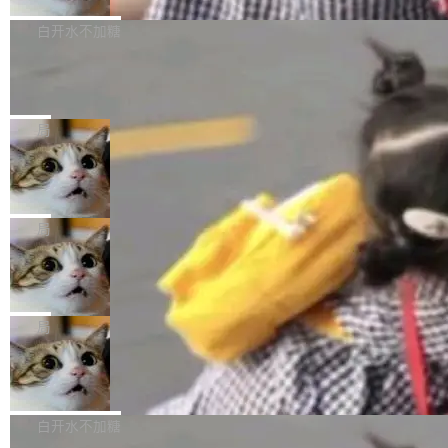
来自中国开发者雷霄骅（Lei Xiaohua）。 对于
外媒近日曝光了亚马逊的多份内部报告显示，AI
P9 patch03及以上版本。 *升级路径：设置 > 搜
很多中国音视频开发者而言，这个名字并不陌
导致公司在多个项目上超支。《金融时报》报道
白开水不加糖
索“软件更新” > 检查更新，即可搜索新版本，下
生。十年前，他通过大量中文技术文章、源码分
称，仅一个项目的成本超支就高达 180 万美元
载安装完成升级即可。 没有...
析和开源示例，让一代开发者第一次真正理解 F
Hugging Face CEO 发声：中国正在开
（约合人民币 1215 万元）。 具体来说，一名工
源模型上碾压我们
Fmpeg，也成为很多人进入音视频开发领域的
程师借助 Anthropic 旗下 Claude Sonnet 模型
"他们正在开源模型上碾压我们。" Hugging Fac
“启蒙老师”。 而今年，恰好是雷霄骅离世十周
编写程序，目标是完成电商平台作者信息与商品
e CEO Clément Delangue 在 CNBC 的采访里
局
年。FFmpeg 社区最终选择用一个大版本的名
列表的数据匹配 —— 一项常规的数据处理任
没有拐弯抹角。他说中国正在赢得 AI 竞赛，而
字，留下了这份纪念。 雷霄骅曾是中国传媒大学
务，最终却产生了 180 万美元的账单，实际支出
当 AI agent 把源码变成了最好的扩展系
且按目前的速度，中国 AI 工具预计在今年底或
数字电视技术方向的博士生，长期从事视频、音
统，开发者工具必须开源
超出原定预算 860%。 更令人意外的是，该项目
2027 年就能追上美国前沿实验室的水平。 Dela
五年前，David Crawshaw 问过很多软件工程师
频技...
最终并未成功落地，而高额算力消耗持续运行长
ngue 把原因归结为一件事：开放协作。中国的
一个问题：你写过什么给自己用的程序？答案几
局
达 5 个月，公司直到财务对账时才察觉异常。这
AI 开发者在一个共享和协作的生态里加速迭代，
乎都是没有。工程师们整天用别人写的程序写程
意味着一个无人看管的 AI 程序，在近半年时间
而美国模型厂商在"闭门造车"。他的原话是 "buil
DeepSeek Harness 宣布内测邀请，全
序给别人用。偶尔有人自己写个博客系统、智能
里日夜不停地"烧钱"。 复盘显示，...
网最大规模开源 Agent 路演现场诞生
ding in silos"——各自为战，互不通气。 这个判
家居控制、家庭实验室，都算稀奇事。 Crawsh
一条内测招募帖，发出去的时候大概没人想到它
断从他嘴里说出来分量不同。Hugging Face 是
aw 是 Shelley 的作者，一个开源 AI coding age
会变成一场开源 Agent 生态的路演。 8月1日，
局
全球最大的开源 AI 平台，上面跑着上百万个模
nt。他最近在博客上写了一篇文章，核心论点很
DeepSeek Harness 团队负责人崔添翼（tiany
型。谁在开源赛道上领先，...
简单：开发者工具必须开源。 理由不是传统的自
商汤 SenseNova U1.5-Lite-Preview
i）在 X 上发帖： 「如果你是 Agent Harness 相
开源
由软件情怀，而是一个跟 AI agent 直接相关的
关开源项目的开发者，希望参加 DeepSeek Har
商汤科技宣布面向社区开源轻量级统一多模态模
技术判断。 两行 prompt 就能个性化任何软件 C
ness 的内测，可以回复或私信联系我。请附上
型的预览版本 SenseNova U1.5-Lite-Preview。
白开水不加糖
rawshaw 给出了两个 prompt。 第一个： "下载
GitHub id 以及开源代表作。」 DeepSeek 曾在
公告称，SenseNova U1.5-Lite-Preview并非简