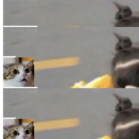
成本降低 30%，精度不变。 FP8 省的不仅是显
先理解你的语境和意图，再把准确的文字直接给
s： 实现了URL.Parse()便捷功能 对浏览器内部
存 KV cache 是推理时最吃显...
到你。从“逐字转写、单点优化”演进为“理解语
PostgreSQL 18/19 新特性深度解读
函数添加了多项边界检查，以避免潜在的越界访
境、兼容场景、一键直出”。 Hy ASR 3.0 previe
问、下溢和溢出。（DiD） 修复了加载和解析内
演讲者分享了一个有趣的实践：面对 PG 18 已
w 不要求标准普通话，方言识别覆盖粤语、吴语
容提供的字体时出现的几个问题 为避免音频加
发布的 Release Notes，他利用 AI 工具（如 Co
白开水不加糖
等 10 大方言片区和 20 余个二级小片区。在开
载、处理和播放过程中可能出现的一系列错误，
pilot）对数千条 commit 日志进行自动分析，先
源评测集中，Hy ASR 3.0 preview 在多语种的
对音频采样频率设定了下限 采样率低于 8kHz
慕尼黑市政府为全职开源项目维护者提
让模型总结出三十余条潜在特性，再逐条要求生
WER（...
供资助
（通常被认为是 "telephone"/"walkie-talkie" 音
成详细解释和代码校验，最终筛选出对用户体感
"在过去大约 10 年的大部分时间里，libexpat 的
质的最低采样率）的音频格式将被拒绝 修复了 C
最强的若干项。对于尚未正式发版的 PG 19，则
维护工作一直与我的日常工作、家务、社交生活
局
SS 圆角虚线样式中可能存在的问题 如果表单中
通过拉取过去一年内（从 PG 18 Beta1 时间点
和休闲娱乐竞争时间。" 这是 libexpat 维护者 S
的图像元素不在同一个子树中，则它们将不再关
至今）的所有 commit，同样交由 AI 分析提炼。
Firefox 153.0.3 发布
ebastian Pipping 写在博客里的话。8 月 4 日，
联 加...
经过人工复核，准确度令人满意。这一方法也为
他宣布了一个新消息：从 2026 年 8 月 1 日起，
Firefox 153.0.3 现已发布，具体更新内容如
社区爱好者提供了高效跟踪新版本的思路。
他可以全职维护 libexpat 了，最长 6 个月。发
下： New Smart Window 包含多项增强功能：
白开水不加糖
工资的是慕尼黑市政府。 libexpat 是一个 C99
<ul> <li>现在建议列表会显示更多结果，方便用
编写的流式 XML 解析器，MIT 许可证。和 libx
Cloudflare Computer 开源：你的 Age
户查找历史记录和切换到已打开的标签页。（<a
nt 需要一台电脑，而不是一个容器
ml2 一样，它是世界上使用最广泛的 XML 解析
href="https://bugzilla.mozilla.org/show_bug.c
Cloudflare 开源了名为 @cloudflare/computer
库之一。你的操作系统、浏览器、无数的基础设
gi?id=2019042">Bug&nbsp;2019042</a>）</l
的 npm 包。项目的核心论点是：容器不适合 Ag
局
施软件，很可能都在用它。而过去十年，维护它
i> <li>现在，助手可以直接使用 Exa 的网络搜索
ent 计算。真正适合的，是 Isolate。 Cloudflare
的人一直在用业余...
结果回答问题，而无需将问题转交给搜索引擎。
OpenAI 公开邮件和聊天记录回应苹果
工程师在这件事上没什么可谦虚的——他们用 W