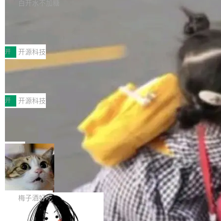
库，并将作为transport接入Mooncake TENT。
白开水不加糖
台 agent...
该通信库针对AI Memory池化场景的数据传输需
CoStrict入选工信部2025人工智能应用
求进行了深度优化，能够实现数据中心内大规模
典型案例
计算节点间多种内存类型的高性能通信。 UCL-
近日，工信部科技司公示《2025人工智能应用典
MPComm将作为一种传输引擎接入Mooncake T
型案例入选名单》，深信服“面向企业研发场景的
开
开源科技
ENT，实现零拷贝传输性能提升30%、非零拷贝
开源 AI 编程平台 CoStrict 应用”凭借卓越的技术
传输性能最高提升5倍。UCL-MPComm底层基
深信服AI算力网关入选工信部人工智能
创新与落地成效成功入选。 全链路私有化部署，
应用典型案例！
于自研UCL-Engine通信引擎，后续腾讯网平将
助力企业AI研发安全落地 当前，越来越多企业已
前不久，工业和信息化部正式发布《2025年人工
持续开源更多基于UCL-Engine的高性能通信组
经开始引入 AI Coding 工具，通过调用公有云模
智能应用典型案例名单》，集中展示人工智能在
开
开源科技
件。 腾讯网平团队在UCL-MPComm中实现了一
型或企业内部部署模型提升研发效率。但随着 AI
各领域的应用成果，覆盖技术底座、行业赋能、
个独立于业务线程的全局通信引擎（Engine），
Coding 从个人辅助工具逐步走向团队级、组织
Jeff Dean 离开 Google：一个时代的结
产品应用、支撑保障、专题等五大方向。深信服
并实...
束，一个实验室的开始
级应用，企业在规模化落地过程中，对安全性、
AI算力网关（AI创新平台）成功入选！ 随着各行
Google 员工编号 20。MapReduce 作者之一。
可控性和代码质量提出了更高要求。 首先是数据
各业的Agent走向规模化建设，算力构成形态逐
Bigtable 作者之一。TensorFlow 的作者之一。
局
安全与合规要求。对于大多数普通研发场景，公
渐丰富，用户关注的重点也在发生变化：不只是
Gemini 的架构师。Google 首席科学家。 Jeff D
有云模型能够满足快速试用和效率提升的需求。
让AI用起来，还要进一步看清混合算力时代下，
🔥 SolonCode v2026.8.4 发布：界面
ean 在 Google 工作了 27 年后，宣布离职。 他
但对于金融、能源、医疗等对数据安全要求较...
字体可调、22 种语言、记忆搜索增强
Token花在哪里、算力是否被充分利用，以及持
不是一个人走。一同离开的还有 Sanjay Ghema
打开终端就能上岗的全中文编码智能体，这一轮
续增长的AI成本该如何优化。 深信服AI算力网关
wat（Google 员工编号 23，Jeff Dean 二十多
把「看得清、用母语、记得住」三件事一次补
梅子酒好吃
正是围绕这些实际问题，从Token治理和成本治
年的编程搭档，MapReduce 和 Bigtable 的共同
齐。 SolonCode 是什么 SolonCode 是杭州无
理两个方面，让用户的每一份算力都看得清、管
作者）、Quoc Le（Google 大脑核心成员，Se
让“代码语义理解”深度释放AI Coding
耳科技研发的企业级终端编码智能体——一位全