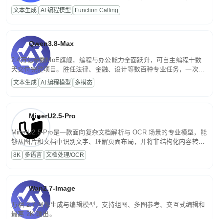
高并发、轻量化任务，适合日常对话、内容创作、基础 RAG、批量
文本生成
AI 编程模型
Function Calling
文案处理等普惠刚需场景。
Qwen3.8-Max
2.4万亿参数MoE旗舰，编程与办公能力全面跃升，可自主编程十数
天交付完整项目。胜任法律、金融、设计等数百种专业任务，一次对
话端到端交付生产级成果。原生视觉理解贯穿规划、执行与验证全流
文本生成
AI 编程模型
多模态
程，支持超长文档与长视频的深度语义解析。长程任务中自主规划与
闭环迭代，持续进化。
MinerU2.5-Pro
MinerU2.5-Pro是一款面向复杂文档解析与 OCR 场景的专业模型，能
够从图片和文档中识别文字、理解页面布局，并将非结构化内容转换
为便于存储、检索和二次处理的结构化结果。
8K
多语言
文档处理/OCR
Wan2.7-Image
万相 2.7 图像生成与编辑模型，支持组图、多图参考、交互式编辑和
最高 2K 输出。