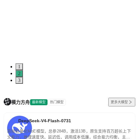
1
2
3
模力方舟
最新模型
热门模型
更多大模型
DeepSeek-V4-Flash-0731
高效轻量化MoE模型，总参284B，激活13B，原生支持百万超长上下
文能力。推理速度快、延迟低、调用成本低廉，综合能力均衡，主打