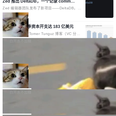
个小型数据库，应用天然按分片构建，单个数据
Zed 推出 DeltaDB，一个记录 commit
高价的三星折叠（三星Galaxy Z Fold8 Ultra / Z
之间所有操作的版本控制系统
库的竞争和爆炸半径问题在设计层面就被消除
Fold8 / Z Flip8）外，其余要么是中低端机器，
Zed 编辑器团队发布了新项目——DeltaDB，一
了。 闲置的 cell 会休眠到几乎不占资源。当 cel
例如iQOO Z11i、REDMI Note 17、REDMI No
个在 git commit 之间记录每一次编辑操作的版
局
l 迁移或唤醒时，新宿主从 S3 恢复 SQLite 数据
te 17 Pro、OPPO K15，要么是vivo X300 E这
本控制系统。目前处于 Early Access 阶段。 De
库继续执行。存储库是持久化的唯一真相...
样的次旗舰。 Galaxy Z Fold8 Ultra / Z Fold8 /
SpaceXAI 单季资本开支达 183 亿美元
ltaDB 的核心思路直接写在 landing page 最显
Z Flip8三款折叠屏新机均在7月22日发布，且全
眼的位置：「Software is made between com
根据风险投资人Tomer Tunguz 博客（VC 分
部搭载骁龙8 Elite Gen5 for Galaxy，它们本该
mits」——软件是在 commit 之间写出来的。git
析）披露的最新分析与第二季度业绩报告，Spac
白开水不加糖
是7月性...
只记录了你提交的最终状态，但真正的工作过程
eXAI在上个季度的总资本支出飙升至183.7亿美
——打字、删改、试错、agent 对话——都在 co
Meta 发布终端编程 Agent“Muse Cod
元。其中，绝大部分资金被直接用于 AI 领域，
e” 和 Muse Spark 1.2 模型
mmit 之间的空隙里丢失了。 DeltaDB 要做的就
金额高达158.3亿美元，这一单项投入已经逼近
Meta 今天发布了两款 AI 产品：Muse Code，
是把这段空隙补上。 回退到任何一次编辑：Delt
微软同期总资本开支的四成。 与亚马逊、Alpha
一个在终端里运行的编程 agent；Muse Spark
局
aDB 捕获 commit 之间的每一次操作，...
bet、微软以及 Meta 等传统科技巨头相比，Spa
1.2，驱动这个 agent 的新模型。一句话概括：
ceXAI的资金消耗速度尤为引人瞩目。然而，支
美团开源 LoHoSearch，用知识图谱校
你可以用 curl -fsSL https://dev.meta.ai/install.
准 AI 能力认知
撑庞大支出的资金来源却呈现出截然不同的面
sh | bash 安装一个能在大项目里自动规划、写
机器出题的前提，是让机器拥有全局视野。整个
貌。数据显示，微软和 Meta 主要依托充沛的经
代码、验证结果的 AI 终端工具。 据介绍，Muse
构建流程可以分为四个环节：建图 → 控制难度
白开水不加糖
营现金流来覆盖资本开支，其资本支出覆盖率分
Code 是 Meta 的编程 agent 产品。它和市场上
→ 质量把关 → 数据概览。
别达到155% 和106%;而SpaceXAI的经营现金
腾讯开源 UCL-MPComm 通信库
已有的终端编程 agent 在设计理念上有几个明显
流仅能覆盖资本开支的12...
的差异点。 异步后台 agent：Muse Code 有一
腾讯网平团队宣布开源了 UCL-MPComm 通信
个主 agent 循环，外加一组后台 agent。这些后