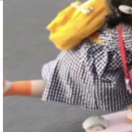
1，U1.5-Lite-Preview 在以下方向上带来了显著
提升： 原生支持4K图像生成； 更精细的局部纹
理、细节与真实世界质感； 更准确的中英文文字
生成与复杂版式组织； 更稳定的图...
©OSCHINA(OSChina.NET)
京ICP备2025119063号