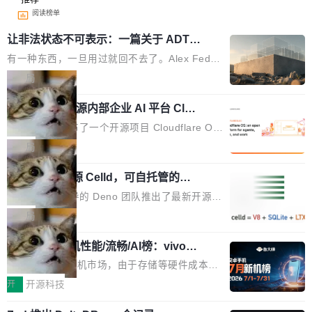
阅读榜单
让非法状态不可表示：一篇关于 ADT
的帖子在 Reddit 火了
有一种东西，一旦用过就回不去了。Alex Fedos
eev 管它叫"软件设计的基石"。 他说的东西不新
局
鲜——代数数据类型（ADT），尤其是和类型
Cloudflare 开源内部企业 AI 平台 Clou
（sum type）。但他说清楚了一件事：这不是类
dflare OS
型系统的学术体操，是日常编码的思维方式。 文
Cloudflare 发布了一个开源项目 Cloudflare O
章从一个简单的例子切入。一个网站的深色主题
S。如果你只看官方博客，你会觉得这是又一
局
设置，如果用布尔值 + 可空字段来表示——bool
个"AI 知识库 + 聊天机器人"——每个大厂都在
ean 表示是否可切换，nullable 的默认模式、浅
Deno 团队开源 Celld，可自托管的分
做，没什么新鲜的。 但 Kenton Varda 在 Twitte
布式 Durable Objects
色方案、深色方案——会产生大量无意义的组
r 上把事情说清楚了： 今天我们发布了 Cloudfla
Ryan Dahl 领导的 Deno 团队推出了最新开源项
合。方案缺了、配置冲突了、全 null 了。要知道
re OS，一个带连接器的聊天机器人，跟其他所
目 Celld，一个能在自己机器上运行 Cloudflare
局
哪些组合有效，作者说，你得靠"文档、校验、或
有科技公司做的一样。只不过，实际上它不一
Workers 和 Durable Objects 的守护进程。 设
者部落知识"。 换个写法。Rust 的 enum，两个
样。这是 Sandstorm.io 的重制版，我十年前的
鲁大师7月新机性能/流畅/AI榜：vivo夺
计思路很直接：每个对象是一个独立的 SQLite
变体：Switchable...
性能、流畅双第一，三星Galaxy Z系列
那个创业公司。不同的是，这次它构建在 Cloudf
数据库，按名称寻址，复制到你自己的 S3 兼容
2026年7月的手机市场，由于存储等硬件成本暴
新折叠缺席
lare Workers 上——我花了九年时间搭建的平台
存储库里。节点之间只通过这个存储库协调——
增，手机厂商的日子也不好过啊，新机速度明显
开
开源科技
——并且深度集成了 AI。这基本上是我十年秘密
没有控制平面，没有共识协议。每个对象自带一
放缓，因此硝烟味淡了许多。新机参数规格除开
计划的顶峰。 十年前，Ken...