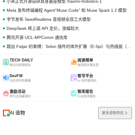
小米正式开源自研具身基座模型 Xiaomi-Robotics-1
Meta 发布终端编程 Agent“Muse Code” 和 Muse Spark 1.2 模型
字节发布 SeedRealtime 音视频全双工大模型
DeepSeek 将上调 API 定价，涨幅较大
腾讯开源 UCL-MPComm 通信库
跳出 Fatjar 的束缚：Solon 插件的体外扩展（E-Spi）与热插拔（H-Spi）
TECH DAILY
阅读榜单
每日内容报纸化
每周热文看这里
DevFM
智写平台
当天资讯听着看
AI 创作更轻松
激励活动
智库报告
参与活动赢源石
行业技术报告
AI 造物
更多造物项目