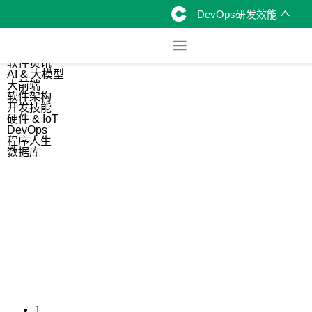
DevOps研发效能
综合
开源资讯
软件资讯
AI & 大模型
大前端
软件架构
开发技能
硬件 & IoT
DevOps
程序人生
数据库
1