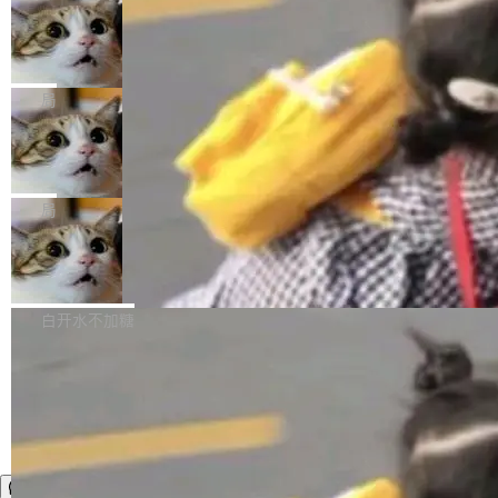
年。FFmpeg 社区最终选择用一个大版本的名
列表的数据匹配 —— 一项常规的数据处理任
没有拐弯抹角。他说中国正在赢得 AI 竞赛，而
字，留下了这份纪念。 雷霄骅曾是中国传媒大学
务，最终却产生了 180 万美元的账单，实际支出
当 AI agent 把源码变成了最好的扩展系
且按目前的速度，中国 AI 工具预计在今年底或
数字电视技术方向的博士生，长期从事视频、音
统，开发者工具必须开源
超出原定预算 860%。 更令人意外的是，该项目
2027 年就能追上美国前沿实验室的水平。 Dela
五年前，David Crawshaw 问过很多软件工程师
频技...
最终并未成功落地，而高额算力消耗持续运行长
ngue 把原因归结为一件事：开放协作。中国的
一个问题：你写过什么给自己用的程序？答案几
局
达 5 个月，公司直到财务对账时才察觉异常。这
AI 开发者在一个共享和协作的生态里加速迭代，
乎都是没有。工程师们整天用别人写的程序写程
意味着一个无人看管的 AI 程序，在近半年时间
而美国模型厂商在"闭门造车"。他的原话是 "buil
DeepSeek Harness 宣布内测邀请，全
序给别人用。偶尔有人自己写个博客系统、智能
里日夜不停地"烧钱"。 复盘显示，...
网最大规模开源 Agent 路演现场诞生
ding in silos"——各自为战，互不通气。 这个判
家居控制、家庭实验室，都算稀奇事。 Crawsh
一条内测招募帖，发出去的时候大概没人想到它
断从他嘴里说出来分量不同。Hugging Face 是
aw 是 Shelley 的作者，一个开源 AI coding age
会变成一场开源 Agent 生态的路演。 8月1日，
局
全球最大的开源 AI 平台，上面跑着上百万个模
nt。他最近在博客上写了一篇文章，核心论点很
DeepSeek Harness 团队负责人崔添翼（tiany
型。谁在开源赛道上领先，...
简单：开发者工具必须开源。 理由不是传统的自
商汤 SenseNova U1.5-Lite-Preview
i）在 X 上发帖： 「如果你是 Agent Harness 相
开源
由软件情怀，而是一个跟 AI agent 直接相关的
关开源项目的开发者，希望参加 DeepSeek Har
商汤科技宣布面向社区开源轻量级统一多模态模
技术判断。 两行 prompt 就能个性化任何软件 C
ness 的内测，可以回复或私信联系我。请附上
型的预览版本 SenseNova U1.5-Lite-Preview。
白开水不加糖
rawshaw 给出了两个 prompt。 第一个： "下载
GitHub id 以及开源代表作。」 DeepSeek 曾在
公告称，SenseNova U1.5-Lite-Preview并非简
某个软件的源码，在本地构建。修改 agent ...
官方招聘信息中写过一条简洁有力的公式：Mod
单的模型规模升级，而是基于 SenseNova U1
el + Harness = Agent。模型负责理解和推理，
的一次系统性迭代，不仅在同一架构中贯通视觉
Harness 负责把能力落到真实环境中——调用工
理解、推理、生成与编辑，还仅以 8B-MoT 的轻
具、读写文件、管理上下文、处理错误、完成闭
量大小，将能力推进到4K、更精细的真实质感、
环。崔添翼招人的标...
更复杂的视觉控制和可持续迭代编辑。 相比 U