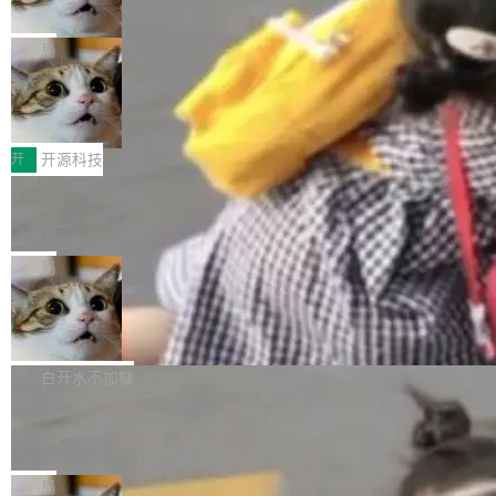
诉讼，称“Apple is getting this wron
（<a href="https://bugzilla.mozilla.org/show_
orkers 跑了十年 Isolate。用 CEO Matthew Pri
上个月，苹果一纸诉状把 OpenAI 告上法庭，指
g”
bug.cgi?id=204...
nce 的话说：「我们一生都在用 Isolate 运行代
控其挖角苹果前员工并窃取商业秘密。苹果的诉
局
码，而 AI Agent 不需要容器，它们需要的是 Iso
状把 OpenAI 描述成一个系统性地从前东家挖
late。」 容器为什么不合适 容器的问题在于启动
HUAWEI MatePad Edge上架WorkBu
人、套取机密信息的对手。 OpenAI 没发律师
ddy鸿蒙PC版，说话就能干活的AI办公
和销毁都太重了。一个 Agent 要执行的任务可能
函，也没选择庭外沉默。它在官网贴了一篇博
全能AI工作台WorkBuddy鸿蒙PC版上架HUAWE
搭子
只需要几毫秒的 CPU 时间，但容器从冷启动到
文，标题只有六个字：Apple is getting this wro
I MatePad Edge应用市场，直接下载即可使
开
开源科技
就绪要花数秒。如果未来有十...
ng。 然后，它把邮件往来和 iMessage 聊天记
用，与鸿蒙电脑上的体验一致。值得一提的是，
FFmpeg 9.0 发布：代号“Lei”，以此纪
录全贴了出来。 他发错人了 苹果外部律师 Gabr
这是目前市面上唯一支持平板接入WorkBuddy P
念中国开发者雷霄骅
iel Gross 来自 Weil 律所，2 月 23 日下午 5:53
C版的产品，搭载“人机双写”重磅功能——你写
全球知名开源多媒体框架 FFmpeg 今天正式发
给 OpenAI 总法律顾问 Che Chang 发了封邮
你的，AI写AI的，同屏协作互不干扰。一句话让
布了 9.0 版本。这个版本除了带来新一代音视频
局
件，附了一封长信，要求 OpenAI 配合调查前苹
AI帮你干活，现在开启全新体验！ 温馨提示：
处理能力和硬件加速支持之外，还有一个特殊之
果员工带走机密信...
亚马逊成本失控：AI 写代码烧掉 1215
体验WorkBuddy鸿蒙PC版前，请将 HUAWEI M
处：FFmpeg 9.0 的代号是“Lei”。 这个名字，
万元，超预算 860%
atePad Edge 升级至 HarmonyOS 6.1.0.135S
来自中国开发者雷霄骅（Lei Xiaohua）。 对于
外媒近日曝光了亚马逊的多份内部报告显示，AI
P9 patch03及以上版本。 *升级路径：设置 > 搜
很多中国音视频开发者而言，这个名字并不陌
导致公司在多个项目上超支。《金融时报》报道
白开水不加糖
索“软件更新” > 检查更新，即可搜索新版本，下
生。十年前，他通过大量中文技术文章、源码分
称，仅一个项目的成本超支就高达 180 万美元
载安装完成升级即可。 没有...
析和开源示例，让一代开发者第一次真正理解 F
Hugging Face CEO 发声：中国正在开
（约合人民币 1215 万元）。 具体来说，一名工
源模型上碾压我们
Fmpeg，也成为很多人进入音视频开发领域的
程师借助 Anthropic 旗下 Claude Sonnet 模型
"他们正在开源模型上碾压我们。" Hugging Fac
“启蒙老师”。 而今年，恰好是雷霄骅离世十周
编写程序，目标是完成电商平台作者信息与商品
e CEO Clément Delangue 在 CNBC 的采访里
局