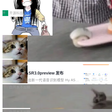
得住、用得稳、省得下、更安全！ 一、从现在开
价值潜能：华为云码道（CodeArts）
q2Seq 和 DocAI 的共同发明人）以及 Oriol Vin
中文驱动的数字员工，自主理解需求、规划步
一、代码仓深度理解技术的作用与价值 在软件工
始，Token使用一目...
代码仓技术解析
yals（Gemini 联合负责人，AlphaSta...
骤、编写代码。不挑模型、不挑平台，curl 一行
程实践中，代码仓是企业核心知识资产的主要载
开
开源科技
装完即用。 开源地址：Gitee · GitCode · GitHu
体。企业级代码仓库通常包含数十万乃至数百万
b 安装 支持 Java 8+（8~26）、macOS / Linu
一条“删库”命令跑 17 小时，算法工程
个文件，其规模远超单次模型调用可承载的上下
师删光 89TB 数据只为干私活
x / Windows / Harmony PC。 # macOS / Linu
文窗口。随着项目规模的持续扩张与代码历史的
最高人民检察院8月4日公布了一起案件：北京一
x / Harmony PC curl -fsSL https://solon.noea
不断累积，代码仓中的模块关系、接口契约、业
名90后算法工程师王某，为了给自己接的私活腾
局
r.org/solon...
务逻辑等关键信息往往分散于数十乃至数百个文
服务器空间，删光了公司AI游戏部门的全部核心
件之中，形成高度复杂的知识关联网络。传统的
Cloudflare 分享推理优化实践：KV ca
数据。 王某2024年1月入职东城区某科技公司AI
che 量化 + 权重压缩，吞吐量提升 4
代码检索手段（如关键词匹配、目录遍历）仅能
短剧部门，有互联网大厂背景。在公司内部架构
Kimi 和 GLM 是当前最强的大模型系列之一，但
1%，成本降 30%
在语法层面完成文本定位，难以触及代码的语义
调整期间，部门三次通知全员将数据从A集群迁
它们有一个共同的问题：太吃显存了。月之暗面
局
内涵与结构关联，导致开发者使用代码智能体在
移到B集群，王某都回复了"收到"。 他没有迁移
的 Kimi K 系列和智谱的 GLM 都是长上下文、M
理解大规模代码仓时面临显著"代码仓理解"瓶
腾讯混元 Hy ASR3.0preview 发布
数据。2024年9月3日下午4点，他使用此前登录
oE 架构的大模型，好用到让人上瘾，但 GPU 显
颈。 代码仓深度理解服务（以下简称" CodeBas
的账号密码进入A集群，输入了一条被程序员圈
存永远不够用。 Cloudflare 的 Workers AI 团队
腾讯混元正式推出新一代语音识别模型 Hy ASR
e深度理解服务"）是华为云码道（CodeA...
称为"删库跑路"的命令——最高管理员权限、无
一直在跑这些模型的推理。他们在官方博客上发
3.0preview。基于最新一代大语言模型 Hy3 的
白开水不加糖
需确认、强制递归删除。17个小时后，运维人员
了一篇技术文章，详细拆解了三种让大模型在 G
语言理解能力，以及融合了高精度语音识别与深
发现异常并中止进程时，89TB数据已经没了。
Pale Moon 34.3.2 发布，苍月浏览器
PU 上跑得更省、更快的技术手段——KV cache
度语义理解能力，实现了语音识别能力的全面升
删掉的是AI游戏部门的全部开发文件，包括公司
量化、模型权重压缩、以及共享 KV cache 的完
级。 根据介绍，Hy ASR3.0preview 目标在于：
Pale Moon 34.3.2 现已发布，这是一个安全更
自研的多个文生3D和...
整性保护。效果是：吞吐量提升 41%，每 token
让语音识别不再只是听清，而是真正听懂。通过
新和少量网页兼容性修复版本。 Changes/fixe
白开水不加糖