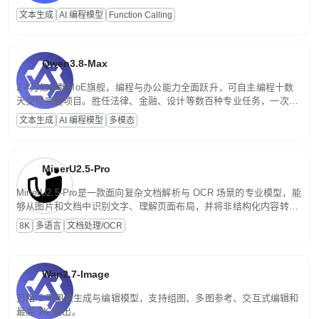
高并发、轻量化任务，适合日常对话、内容创作、基础 RAG、批量
文本生成
AI 编程模型
Function Calling
文案处理等普惠刚需场景。
Qwen3.8-Max
2.4万亿参数MoE旗舰，编程与办公能力全面跃升，可自主编程十数
天交付完整项目。胜任法律、金融、设计等数百种专业任务，一次对
话端到端交付生产级成果。原生视觉理解贯穿规划、执行与验证全流
文本生成
AI 编程模型
多模态
程，支持超长文档与长视频的深度语义解析。长程任务中自主规划与
闭环迭代，持续进化。
MinerU2.5-Pro
MinerU2.5-Pro是一款面向复杂文档解析与 OCR 场景的专业模型，能
够从图片和文档中识别文字、理解页面布局，并将非结构化内容转换
为便于存储、检索和二次处理的结构化结果。
8K
多语言
文档处理/OCR
Wan2.7-Image
万相 2.7 图像生成与编辑模型，支持组图、多图参考、交互式编辑和
最高 2K 输出。