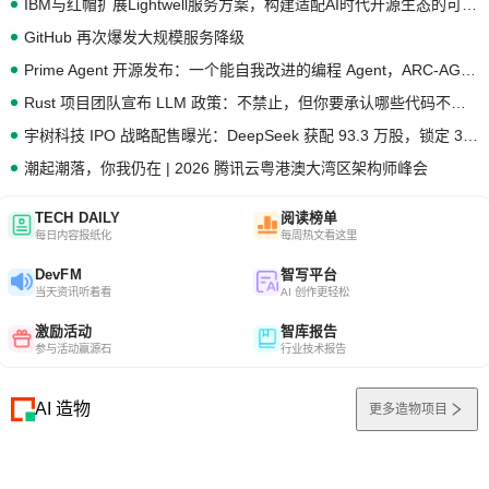
IBM与红帽扩展Lightwell服务方案，构建适配AI时代开源生态的可信基础设施
GitHub 再次爆发大规模服务降级
Prime Agent 开源发布：一个能自我改进的编程 Agent，ARC-AGI 3 超越人类专家基线
Rust 项目团队宣布 LLM 政策：不禁止，但你要承认哪些代码不是你写的
宇树科技 IPO 战略配售曝光：DeepSeek 获配 93.3 万股，锁定 36 个月
潮起潮落，你我仍在 | 2026 腾讯云粤港澳大湾区架构师峰会
TECH DAILY
阅读榜单
每日内容报纸化
每周热文看这里
DevFM
智写平台
当天资讯听着看
AI 创作更轻松
激励活动
智库报告
参与活动赢源石
行业技术报告
AI 造物
更多造物项目