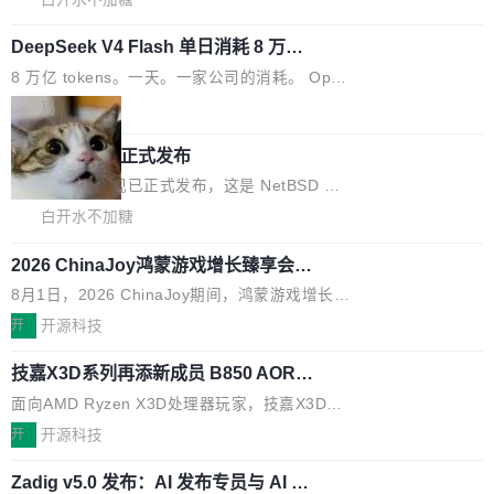
询 Ubuntu 的硬件认证数据库。...
去一年内第四个离开的联合创始人。 这家由前
展 AMF 色彩转换器 (vf_vpp_amf) 的 HDR 功能
OpenAI CTO Mira Murati 创立的公司，连创始
DeepSeek V4 Flash 单日消耗 8 万亿 t
MP4 muxer 中支持 LCEVC 音轨复用 Playdate
okens 登顶热搜
团队都留不住。 但 Thinking Machines 不是唯
视频编码器和多路复用器 添加 v360_vulkan filt
8 万亿 tokens。一天。一家公司的消耗。 Open
一在人才争夺战中失血的公司。六月，Google
er HE-AAC 960 解码 (DAB+) transpose_cuda
Code 在 X 上发帖：「DeepSeek Flash did 8T
局
连失两员大将：Noam Shazeer 去了 Op...
filter 添加 AMF Frame Rate Converter (vf_frc
tokens on August 1st. 5T of free usage + 3T
_amf) filter SMPTE 2094-50 元数据支持和直
NetBSD 11.0 正式发布
on OpenCode Go.」79.8 万次浏览，连带着 #
通 ProRes RAW VideoToolbox 硬件加速器 AP
DeepSeek一天消耗了8万亿# 上了微博热搜——
NetBSD 11.0 现已正式发布，这是 NetBSD 操
V ...
注意这是 OpenCode 一家的消耗。 OpenCode
作系统的第十八个主要版本。 自 NetBSD 10.1
白开水不加糖
是 Anomaly 出品的 AI 编程工具，套餐 10 美元/
以来的变化 更新亮点： 新增对 RISC-V 处理器
月。用户交了 10 美元，就能用 DeepSeek Flas
2026 ChinaJoy鸿蒙游戏增长臻享会举
架构的支持。NetBSD 11.0 是首个支持 64 位 R
办，鲸鸿动能系统呈现游戏行业解决方
h 随便写代码，按网友说法：「怎么使劲用也用
ISC-V 平台的稳定版本，涵盖一系列基于 StarFi
8月1日，2026 ChinaJoy期间，鸿蒙游戏增长臻
案
不完。」5T 来自免费额度，3T 来自 Go...
ve JH71XX 的设备，例如 VisionFive 2、PINE
享会在上海举办。鸿蒙生态的全场景智慧营销平
开
开源科技
64 STAR64，以及 QEMU。 增强了对 POSIX.1
台鲸鸿动能协同华为游戏中心，面向游戏行业开
-2024 和 C23 编程接口标准的兼容性。 compat
技嘉X3D系列再添新成员 B850 AORU
发者及生态伙伴，系统呈现了平台在游戏领域的
S ELITE X3D主板强化性能体验
_linux(8) 增强了对 Linux 系统调用的支持，包
完整能力版图——从IAP高价值用户的全周期经
面向AMD Ryzen X3D处理器玩家，技嘉X3D系
括 epoll（围绕 kqueue 实现）、POSIX 消息队
营、到IAA游戏的“买变一体”正循环、再到联运与
列主板阵容迎来新成员——B850 AORUS ELITE
开
开源科技
列、...
广告协同的全链路经营闭环，以及面向全球市场
X3D。作为面向主流高性能平台打造的全新主板
的出海增长布局。 华为终端云业务商业化销售负
Zadig v5.0 发布：AI 发布专员与 AI 审
产品，B850 AORUS ELITE X3D延续技嘉在X3