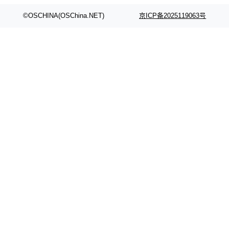
span></li> <li><span style="color:#000000...
©OSCHINA(OSChina.NET)
京ICP备2025119063号