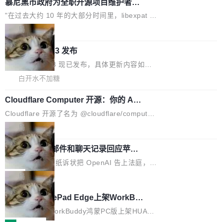
对音频采样频率设定了下限 采样率低于 8kHz
慕尼黑市政府为全职开源项目维护者提
让模型总结出三十余条潜在特性，再逐条要求生
WER（...
供资助
（通常被认为是 "telephone"/"walkie-talkie" 音
成详细解释和代码校验，最终筛选出对用户体感
"在过去大约 10 年的大部分时间里，libexpat 的
质的最低采样率）的音频格式将被拒绝 修复了 C
最强的若干项。对于尚未正式发版的 PG 19，则
维护工作一直与我的日常工作、家务、社交生活
局
SS 圆角虚线样式中可能存在的问题 如果表单中
通过拉取过去一年内（从 PG 18 Beta1 时间点
和休闲娱乐竞争时间。" 这是 libexpat 维护者 S
的图像元素不在同一个子树中，则它们将不再关
至今）的所有 commit，同样交由 AI 分析提炼。
Firefox 153.0.3 发布
ebastian Pipping 写在博客里的话。8 月 4 日，
联 加...
经过人工复核，准确度令人满意。这一方法也为
他宣布了一个新消息：从 2026 年 8 月 1 日起，
Firefox 153.0.3 现已发布，具体更新内容如
社区爱好者提供了高效跟踪新版本的思路。
他可以全职维护 libexpat 了，最长 6 个月。发
下： New Smart Window 包含多项增强功能：
白开水不加糖
工资的是慕尼黑市政府。 libexpat 是一个 C99
<ul> <li>现在建议列表会显示更多结果，方便用
编写的流式 XML 解析器，MIT 许可证。和 libx
Cloudflare Computer 开源：你的 Age
户查找历史记录和切换到已打开的标签页。（<a
nt 需要一台电脑，而不是一个容器
ml2 一样，它是世界上使用最广泛的 XML 解析
href="https://bugzilla.mozilla.org/show_bug.c
Cloudflare 开源了名为 @cloudflare/computer
库之一。你的操作系统、浏览器、无数的基础设
gi?id=2019042">Bug&nbsp;2019042</a>）</l
的 npm 包。项目的核心论点是：容器不适合 Ag
局
施软件，很可能都在用它。而过去十年，维护它
i> <li>现在，助手可以直接使用 Exa 的网络搜索
ent 计算。真正适合的，是 Isolate。 Cloudflare
的人一直在用业余...
结果回答问题，而无需将问题转交给搜索引擎。
OpenAI 公开邮件和聊天记录回应苹果
工程师在这件事上没什么可谦虚的——他们用 W
诉讼，称“Apple is getting this wron
（<a href="https://bugzilla.mozilla.org/show_
orkers 跑了十年 Isolate。用 CEO Matthew Pri
上个月，苹果一纸诉状把 OpenAI 告上法庭，指
g”
bug.cgi?id=204...
nce 的话说：「我们一生都在用 Isolate 运行代
控其挖角苹果前员工并窃取商业秘密。苹果的诉
局
码，而 AI Agent 不需要容器，它们需要的是 Iso
状把 OpenAI 描述成一个系统性地从前东家挖
HUAWEI MatePad Edge上架WorkBu
late。」 容器为什么不合适 容器的问题在于启动
人、套取机密信息的对手。 OpenAI 没发律师
ddy鸿蒙PC版，说话就能干活的AI办公
和销毁都太重了。一个 Agent 要执行的任务可能
函，也没选择庭外沉默。它在官网贴了一篇博
全能AI工作台WorkBuddy鸿蒙PC版上架HUAWE
搭子
只需要几毫秒的 CPU 时间，但容器从冷启动到