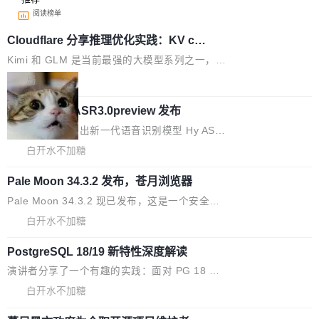
阅读榜单
Cloudflare 分享推理优化实践：KV ca
che 量化 + 权重压缩，吞吐量提升 4
Kimi 和 GLM 是当前最强的大模型系列之一，但
1%，成本降 30%
它们有一个共同的问题：太吃显存了。月之暗面
局
的 Kimi K 系列和智谱的 GLM 都是长上下文、M
腾讯混元 Hy ASR3.0preview 发布
oE 架构的大模型，好用到让人上瘾，但 GPU 显
存永远不够用。 Cloudflare 的 Workers AI 团队
腾讯混元正式推出新一代语音识别模型 Hy ASR
一直在跑这些模型的推理。他们在官方博客上发
3.0preview。基于最新一代大语言模型 Hy3 的
白开水不加糖
了一篇技术文章，详细拆解了三种让大模型在 G
语言理解能力，以及融合了高精度语音识别与深
PU 上跑得更省、更快的技术手段——KV cache
Pale Moon 34.3.2 发布，苍月浏览器
度语义理解能力，实现了语音识别能力的全面升
量化、模型权重压缩、以及共享 KV cache 的完
级。 根据介绍，Hy ASR3.0preview 目标在于：
Pale Moon 34.3.2 现已发布，这是一个安全更
整性保护。效果是：吞吐量提升 41%，每 token
让语音识别不再只是听清，而是真正听懂。通过
新和少量网页兼容性修复版本。 Changes/fixe
白开水不加糖
成本降低 30%，精度不变。 FP8 省的不仅是显
先理解你的语境和意图，再把准确的文字直接给
s： 实现了URL.Parse()便捷功能 对浏览器内部
存 KV cache 是推理时最吃显...
到你。从“逐字转写、单点优化”演进为“理解语
PostgreSQL 18/19 新特性深度解读
函数添加了多项边界检查，以避免潜在的越界访
境、兼容场景、一键直出”。 Hy ASR 3.0 previe
问、下溢和溢出。（DiD） 修复了加载和解析内
演讲者分享了一个有趣的实践：面对 PG 18 已
w 不要求标准普通话，方言识别覆盖粤语、吴语
容提供的字体时出现的几个问题 为避免音频加
发布的 Release Notes，他利用 AI 工具（如 Co
白开水不加糖
等 10 大方言片区和 20 余个二级小片区。在开
载、处理和播放过程中可能出现的一系列错误，
pilot）对数千条 commit 日志进行自动分析，先
源评测集中，Hy ASR 3.0 preview 在多语种的