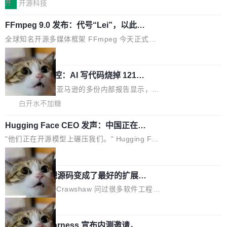
文，标题只有六个字：Apple is getting this wro
I MatePad Edge应用市场，直接下载即可使
开
开源科技
就绪要花数秒。如果未来有十...
ng。 然后，它把邮件往来和 iMessage 聊天记
用，与鸿蒙电脑上的体验一致。值得一提的是，
FFmpeg 9.0 发布：代号“Lei”，以此纪
录全贴了出来。 他发错人了 苹果外部律师 Gabr
这是目前市面上唯一支持平板接入WorkBuddy P
念中国开发者雷霄骅
iel Gross 来自 Weil 律所，2 月 23 日下午 5:53
C版的产品，搭载“人机双写”重磅功能——你写
全球知名开源多媒体框架 FFmpeg 今天正式发
给 OpenAI 总法律顾问 Che Chang 发了封邮
你的，AI写AI的，同屏协作互不干扰。一句话让
布了 9.0 版本。这个版本除了带来新一代音视频
局
件，附了一封长信，要求 OpenAI 配合调查前苹
AI帮你干活，现在开启全新体验！ 温馨提示：
处理能力和硬件加速支持之外，还有一个特殊之
果员工带走机密信...
体验WorkBuddy鸿蒙PC版前，请将 HUAWEI M
亚马逊成本失控：AI 写代码烧掉 1215
处：FFmpeg 9.0 的代号是“Lei”。 这个名字，
万元，超预算 860%
atePad Edge 升级至 HarmonyOS 6.1.0.135S
来自中国开发者雷霄骅（Lei Xiaohua）。 对于
外媒近日曝光了亚马逊的多份内部报告显示，AI
P9 patch03及以上版本。 *升级路径：设置 > 搜
很多中国音视频开发者而言，这个名字并不陌
导致公司在多个项目上超支。《金融时报》报道
白开水不加糖
索“软件更新” > 检查更新，即可搜索新版本，下
生。十年前，他通过大量中文技术文章、源码分
称，仅一个项目的成本超支就高达 180 万美元
载安装完成升级即可。 没有...
析和开源示例，让一代开发者第一次真正理解 F
Hugging Face CEO 发声：中国正在开
（约合人民币 1215 万元）。 具体来说，一名工
源模型上碾压我们
Fmpeg，也成为很多人进入音视频开发领域的
程师借助 Anthropic 旗下 Claude Sonnet 模型
"他们正在开源模型上碾压我们。" Hugging Fac
“启蒙老师”。 而今年，恰好是雷霄骅离世十周
编写程序，目标是完成电商平台作者信息与商品
e CEO Clément Delangue 在 CNBC 的采访里
局
年。FFmpeg 社区最终选择用一个大版本的名
列表的数据匹配 —— 一项常规的数据处理任
没有拐弯抹角。他说中国正在赢得 AI 竞赛，而
字，留下了这份纪念。 雷霄骅曾是中国传媒大学
务，最终却产生了 180 万美元的账单，实际支出
当 AI agent 把源码变成了最好的扩展系
且按目前的速度，中国 AI 工具预计在今年底或
数字电视技术方向的博士生，长期从事视频、音
统，开发者工具必须开源
超出原定预算 860%。 更令人意外的是，该项目
2027 年就能追上美国前沿实验室的水平。 Dela
五年前，David Crawshaw 问过很多软件工程师
频技...
最终并未成功落地，而高额算力消耗持续运行长
ngue 把原因归结为一件事：开放协作。中国的
一个问题：你写过什么给自己用的程序？答案几
局
达 5 个月，公司直到财务对账时才察觉异常。这
AI 开发者在一个共享和协作的生态里加速迭代，
乎都是没有。工程师们整天用别人写的程序写程
意味着一个无人看管的 AI 程序，在近半年时间
而美国模型厂商在"闭门造车"。他的原话是 "buil
DeepSeek Harness 宣布内测邀请，全
序给别人用。偶尔有人自己写个博客系统、智能