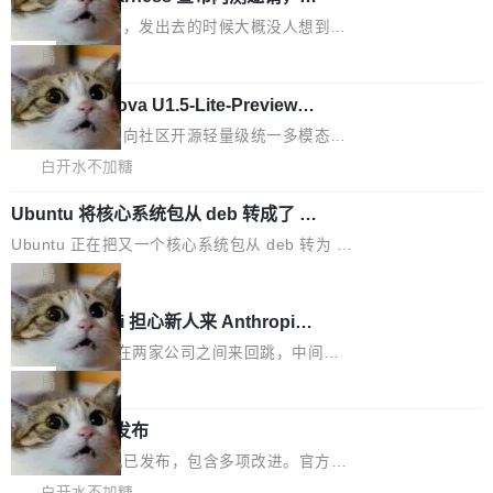
里日夜不停地"烧钱"。 复盘显示，...
网最大规模开源 Agent 路演现场诞生
ding in silos"——各自为战，互不通气。 这个判
家居控制、家庭实验室，都算稀奇事。 Crawsh
一条内测招募帖，发出去的时候大概没人想到它
断从他嘴里说出来分量不同。Hugging Face 是
aw 是 Shelley 的作者，一个开源 AI coding age
会变成一场开源 Agent 生态的路演。 8月1日，
局
全球最大的开源 AI 平台，上面跑着上百万个模
nt。他最近在博客上写了一篇文章，核心论点很
DeepSeek Harness 团队负责人崔添翼（tiany
型。谁在开源赛道上领先，...
简单：开发者工具必须开源。 理由不是传统的自
商汤 SenseNova U1.5-Lite-Preview
i）在 X 上发帖： 「如果你是 Agent Harness 相
开源
由软件情怀，而是一个跟 AI agent 直接相关的
关开源项目的开发者，希望参加 DeepSeek Har
商汤科技宣布面向社区开源轻量级统一多模态模
技术判断。 两行 prompt 就能个性化任何软件 C
ness 的内测，可以回复或私信联系我。请附上
型的预览版本 SenseNova U1.5-Lite-Preview。
白开水不加糖
rawshaw 给出了两个 prompt。 第一个： "下载
GitHub id 以及开源代表作。」 DeepSeek 曾在
公告称，SenseNova U1.5-Lite-Preview并非简
某个软件的源码，在本地构建。修改 agent ...
官方招聘信息中写过一条简洁有力的公式：Mod
Ubuntu 将核心系统包从 deb 转成了 s
单的模型规模升级，而是基于 SenseNova U1
nap
el + Harness = Agent。模型负责理解和推理，
的一次系统性迭代，不仅在同一架构中贯通视觉
Ubuntu 正在把又一个核心系统包从 deb 转为 s
Harness 负责把能力落到真实环境中——调用工
理解、推理、生成与编辑，还仅以 8B-MoT 的轻
nap。这次是 hwctl——一个用来检查 Ubuntu
局
具、读写文件、管理上下文、处理错误、完成闭
量大小，将能力推进到4K、更精细的真实质感、
硬件认证状态的命令行工具。 Canonical 工程师
环。崔添翼招人的标...
Dario Amodei 担心新人来 Anthropic
更复杂的视觉控制和可持续迭代编辑。 相比 U
Alan Griffiths 在邮件列表中说得很直白：「hwc
只为金钱，不为使命
1，U1.5-Lite-Preview 在以下方向上带来了显著
tl 是一个 Ubuntu 专有的包，它和它的依赖项都
顶级 AI 研究员在两家公司之间来回跳，中间只
提升： 原生支持4K图像生成； 更精细的局部纹
是 Ubuntu 专有的，不会用在其他发行版上。」
隔了几天。 Lilian Weng 上周刚宣布因健康原因
局
理、细节与真实世界质感； 更准确的中英文文字
所以 deb 版本的受众实际上为零。既然只有 Ub
离开 Thinking Machines Lab，说自己作为联合
生成与复杂版式组织； 更稳定的图...
FFmpeg 9.0 发布
untu 用户在用，那用 snap 打包就没什么可纠结
创始人的角色「太累了」。几天后，The Inform
的。 从 deb 到 snap 的迁移路径 hwctl 是 rust-
ation 就曝出她将重回 OpenAI，负责递归自我
FFmpeg 9.0 现已发布，包含多项改进。官方更
hwlib 硬件 API 库的一部分，命令行工具负责查
改进方向的研究。她是 Thinking Machines 过
新日志列出的 9.0 版本主要更新内容如下： 扩
白开水不加糖