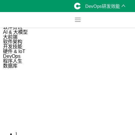
DevOps研发效能
综合
开源资讯
软件资讯
AI & 大模型
大前端
软件架构
开发技能
硬件 & IoT
DevOps
程序人生
数据库
1