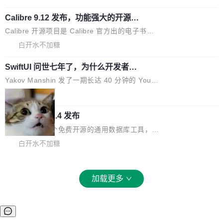
振峰模拟竹膜和筒腔共鸣。 技术细节上，物理引
路径真正打通了。 大型医院积累的影像数据规模
泛化调用能力，加强了应用级元数据和服务治
擎是绳系质点模型：重力、弹性绳（只拉不
庞大，但不能直接用于训练模型。器官、病灶和
Calibre 9.12 发布，功能强大的开源电
理，同时集中修了并发安全、资源泄漏和热路径
推）、空气阻力，1/240 秒定步长积...
子书工具
组织边界，必须由专业医生逐层识别、标记和校
性能问题。
Calibre 开源项目是 Calibre 官方出的电子书管
正，才能成为机器能理解的高质量数据。医学影
理工具。它可以查看，转换，编辑和分类所有主
白开水不加糖
像AI落地最昂贵的环节，不是算法，是专业医生
流格式的电子书。Calibre 是个跨平台软件，可
的时间。 张医生是某三甲医院放射科副主任医
SwiftUI 问世七年了，为什么开发者还
以在 Linux、Windows 和 macOS 上运行。 Cal
师，牵头一项腹部肌肉影像课题。他需要在数百
在骂它？
ibre 9.12 现已正式发布，此次更新内容如下：
Yakov Manshin 发了一期长达 40 分钟的 YouT
张CT影像上完成像素级精细分割，让系统"...
新功能 macOS：在 Connect/Share 按钮中添加
ube 视频，标题是"SwiftUI 七年后：一个平庸的
局
通过 AirDop 共享书籍的功能 Content server：
故事"。视频核心观点很简单：SwiftUI 发布七年
支持可向服务器后端添加新端点的插件 Edit boo
DBeaver 26.1.4 发布
了，仍然像一个永久公测版。 Manshin 从数据
k：Compress images：添加将 GIF 图像转换为
流、布局系统、API 稳定性、性能、跨平台五个
DBeaver 是一个免费开源的通用数据库工具，适
JPEG/WebP 的选项 ToC Editor：添加一个按
维度逐一批判了 SwiftUI。最让人印象深刻的一
用于开发人员和数据库管理员。DBeaver 26.1.4
白开水不加糖
钮，用于对目录中的条目进...
个论据是：苹果官方的 SwiftUI 教程项目 Land
现已发布，具体更新内容包括： AI 助手： <ul st
marks，用最新 Xcode 在最新 macOS 上构建
yle="margin-left:0; margin-right:0"> <li><span
运行，出来的效果是坏的——侧边栏按钮大小不
style="color:#000000">现在可以通过键盘访问
加载更多
一，界面错位。他说这个问题"两年前就发现了，
AI 聊天功能（添加了一些快捷键）</span></li>
至今没变"。 数据流方面，Manshin 指出 SwiftU
<li><span style="color:#000000">新增了始终
I 的属性包装器演进史...
在新 SQL 控制台中打开 AI 生成的脚本的功能</