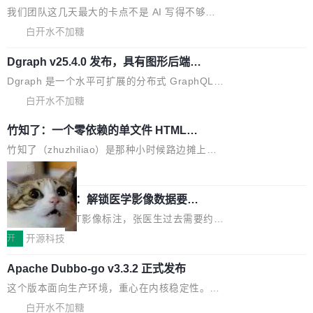
查专员上线
责人在开场致辞中表示，游戏开发者的核心诉求
D平台优化上的技术积累，旨在为游戏玩家带来
我们团队这几天最大的卡点不是 AI 写得不够
已不再是“多一个投放渠道”，而是一套能够持续
更稳定、更高效的装机选择。 B850 AORUS ELI
好，是 AI 写得太好了。 好到审查排期从两天的
白开水不加糖
驱动增长的体系。截至目前，搭载HarmonyOS
TE X3D基于AMD AM5平台打造，支持AMD Ry
活儿拖成了五天。PR 一堆起来没人敢合，发布
6的终端设备已突破7000万台，注册开发者数量
zen 9000/8000/7000系列处理器，并针对X3D
Dgraph v25.4.0 发布，具有图形后端的
窗口推了又推。好到合进 main 分支的代码，我
已突破 1100 万。随着鸿蒙生态汇聚越来越多的
原生 GraphQL 数据库
处理器特性进行平台级优化。其搭载X3D鸡血模
们自己都没看完。 这事不是个例。GitLab 调研
Dgraph 是一个水平可扩展的分布式 GraphQL
高质量游戏...
式2.0，可根据不同使用场景释放处理器潜力，
过 1528 名开发者，85% 说 AI 把瓶颈从写代码
数据库，有一个图形后端。作为一个原生的 Gra
白开水不加糖
帮助玩家在游戏与高负载应用中获得更充分的性
转移到了审代码。 写代码有人替你干了。但审代
phQL 数据库，它严格控制数据在磁盘上的排列
能表现。 在核心规格方面，B850 AO...
竹知了：一个零依赖的单文件 HTML，
码、把关发版这两道关，还得靠人肉扛。 V5.0
方式，以优化查询性能和吞吐量，减少集群中的
把儿时竹蝉玩具搬进浏览器
想让 AI 一起盯。
磁盘寻道和网络调用。 Dgraph v25.4.0 现已发
竹知了（zhuzhiliao）是那种小时候路边摊上几
布，具体更新内容包括： feat(zero)：Zero 现
块钱的玩意儿——一根小竹签，一个竹筒，一头
局
支持 --security superflag（token=...;whitelist
系着涂了松香的线。甩起来，竹膜震动，发出“哇
30倍效率升级：解锁医学影像数据要素
=...），与 Alpha 版本的格式一致，并据此对其
——哇”的蝉鸣声。实物越来越难找了，有开发者
价值化的真实路径
管理 HTTP 端点进行授权。 <blockquote> <p>
把它做成了 Web 玩具，放在 zhuzhiliao.imsai.c
完成一例腹部CT影像标注，张医生过去需要约1
<span><strong>警告：</strong>&nbsp;Zero
c 上，并在 GitHub 开源。 玩法很简单：按住屏
20个小时。他必须在数百张连续影像上，一笔一
开
开源科技
的 admin ...
幕画圈，或者直接甩手机。页面会实时显示转速
笔勾画边界，一层一层识别肌肉组织。如今，使
（圈/秒），声音来自真实竹知了录音的 1.72 秒
Apache Dubbo-go v3.3.2 正式发布
用东软飞标医学影像标注平台，同样的工作缩短
采样，无缝循环。音频解码失败时，还有一套合
至4小时，效率提升30倍。 这组数字背后，改变
这个版本面向生产环境，重心在内核稳定性。我
成兜底——锯齿波振荡器模拟脉冲，并联带通共
的不只是速度，而是把医学影像转化为AI能力的
们彻底收敛了旧配置体系，扩展了 Triple 协议与
白开水不加糖