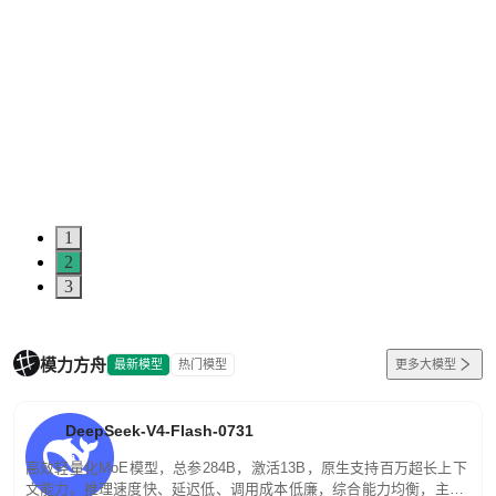
1
2
3
模力方舟
最新模型
热门模型
更多大模型
DeepSeek-V4-Flash-0731
高效轻量化MoE模型，总参284B，激活13B，原生支持百万超长上下
文能力。推理速度快、延迟低、调用成本低廉，综合能力均衡，主打