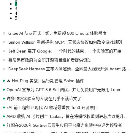
2
3
4
5
Gitee AI 队友正式上线，免费领 500 Credits 体验额度
Simon Willison 重新拥抱 MCP：无状态协议如何改变游戏规则
Jeff Dean 离开 Google：一个时代的结束，一个实验室的开始
慕尼黑市政府为全职开源项目维护者提供资助
DeepSeek Harness 宣布内测邀请，全网最大规模开源 Agent 路演现场诞生
🔥 Hot-Plug 实战：运行期管理 Solon 插件
OpenAI 宣布为 GPT-5.6 Sol 调优，并让免费用户无限用 Luna
许多顶级实验室的人现在几乎不读论文了
xAI 前工程师评现代 AI 领域最重要 Top3 开源项目
AMD 收购 AI 芯片创企 Taalas，旨在将模型权重刻进芯片以提升推理性能
红帽在2026年Gartner云原生应用平台魔力象限中被评为领导者