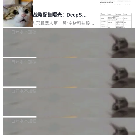
5% RHAE Best@1，超过了 ARC 报告的人类专
覆盖 rust-lang/rust 单一仓库的代码贡献。这不
局
家基线 95.4%。 不是又一个 coding agent 包装
是项目级别的官方立场，目前由五个团队采纳，
宇树科技 IPO 战略配售曝光：DeepSe
器 Prime Agent 的架构和市面上大多数 coding
但它可能是主流开源项目中关于 AI 辅助贡献最
ek 获配 93.3 万股，锁定 36 个月
agent 有本质区别。大多数 agent harness 的设
细致的一份规则。 政策的核心只有一句话：LLM
8月6日晚间，“人形机器人第一股”宇树科技股份
计是基于早期模型的能力—...
可以用来分析、提炼、审阅、建议，但不能用来
有限公司披露IPO发行价格及战略配售结果，杭
白开水不加糖
创作。 具体来说，LLM 生成的代码可以提交，
州深度求索人工智能基础技术研究有限公司（De
但必须满足五个条件：预先安排、非关键、高质
Docker 29.7.2 发布
epSeek）获配93.3399万股，按150.8元/股发行
量、充分测试、充分审查，并且必须披露。LLM
价格计算，认购金额约1.41亿元，股份锁定期为
Docker 29.7.2 现已发布，具体更新内容如下：
不得生成涉及安全性的关键变更，除非作者本身
36个月。 公告显示，本次宇树科技战略配售对
Bug fixes and enhancements 修复多次传递同
白开水不加糖
就是领域专家。即使如此，政策也"强烈不建
象主要包括长期投资机构、与公司业务具有战略
一环境变量时，docker service create和docker
议"这么做。 对于不披露的情况，审核者可以直
合作关系或长期合作愿景的大型企业、科创板保
Apache Fluss 毕业成为顶级项目
service update会发生 panic 的问题。docker/cl
接关闭 PR，无需解释。 政策作者 Jynn Ne...
荐人跟投子公司，以及公司高级管理人员和核心
i#7145 修复了 Docker Engine 29.7.0 中引入的
今年 7 月，Apache Fluss 的毕业提案在 Apach
员工参与设立的专项资产管理计划。其中，Dee
一个回归问题，该问题导致拉取镜像时会拒绝包
e 孵化器项目管理委员会（IPMC）投票中获得
白开水不加糖
pSeek作为与宇树科技具备战略合作关系的企
含绝对 hardlink 目标的镜像（此类镜像由某些镜
全票通过，随后获 Apache 软件基金会董事会批
业，获配股份数量占本次发行数量的2.31%。 除
像构建工具生成）。moby/moby#53305 修复了
马斯克 AI 百科项目 Grokipedia 被曝数
准。今天，Apache 软件基金会正式宣布 Apach
DeepSeek外，腾讯旗下上海启善投资有限公司
月未更新
Docker Engine 29.7.0 中引入的一个回归问
e Fluss 孵化毕业，成为 Apache 顶级项目（TL
埃隆·马斯克推出的AI百科项目 Grokipedia 被曝
获配9...
题，该问题可能导致在旧版 Linux 内核...
P）！这一里程碑不仅标志着 Fluss 迈入新的发
长期停止内容更新，未能实现其作为“AI版维基百
白开水不加糖
展阶段，也将进一步推动流式存储、实时湖仓与
科”替代品的目标。 据 Lawfare 最新调查，自今
AI 数据基础加速融合，为实时数据基础设施的发
Solon I18n：三种解析器，零样板代码
年4月以来，Grokipedia 页面更新功能基本停