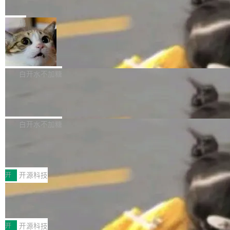
e” 和 Muse Spark 1.2 模型
mmit 之间的空隙里丢失了。 DeltaDB 要做的就
金额高达158.3亿美元，这一单项投入已经逼近
Meta 今天发布了两款 AI 产品：Muse Code，
是把这段空隙补上。 回退到任何一次编辑：Delt
微软同期总资本开支的四成。 与亚马逊、Alpha
一个在终端里运行的编程 agent；Muse Spark
局
aDB 捕获 commit 之间的每一次操作，...
bet、微软以及 Meta 等传统科技巨头相比，Spa
1.2，驱动这个 agent 的新模型。一句话概括：
ceXAI的资金消耗速度尤为引人瞩目。然而，支
美团开源 LoHoSearch，用知识图谱校
你可以用 curl -fsSL https://dev.meta.ai/install.
准 AI 能力认知
撑庞大支出的资金来源却呈现出截然不同的面
sh | bash 安装一个能在大项目里自动规划、写
机器出题的前提，是让机器拥有全局视野。整个
貌。数据显示，微软和 Meta 主要依托充沛的经
代码、验证结果的 AI 终端工具。 据介绍，Muse
构建流程可以分为四个环节：建图 → 控制难度
白开水不加糖
营现金流来覆盖资本开支，其资本支出覆盖率分
Code 是 Meta 的编程 agent 产品。它和市场上
→ 质量把关 → 数据概览。
别达到155% 和106%;而SpaceXAI的经营现金
腾讯开源 UCL-MPComm 通信库
已有的终端编程 agent 在设计理念上有几个明显
流仅能覆盖资本开支的12...
的差异点。 异步后台 agent：Muse Code 有一
腾讯网平团队宣布开源了 UCL-MPComm 通信
个主 agent 循环，外加一组后台 agent。这些后
库，并将作为transport接入Mooncake TENT。
白开水不加糖
台 agent...
该通信库针对AI Memory池化场景的数据传输需
CoStrict入选工信部2025人工智能应用
求进行了深度优化，能够实现数据中心内大规模
典型案例
计算节点间多种内存类型的高性能通信。 UCL-
近日，工信部科技司公示《2025人工智能应用典
MPComm将作为一种传输引擎接入Mooncake T
型案例入选名单》，深信服“面向企业研发场景的
开
开源科技
ENT，实现零拷贝传输性能提升30%、非零拷贝
开源 AI 编程平台 CoStrict 应用”凭借卓越的技术
传输性能最高提升5倍。UCL-MPComm底层基
深信服AI算力网关入选工信部人工智能
创新与落地成效成功入选。 全链路私有化部署，
应用典型案例！
于自研UCL-Engine通信引擎，后续腾讯网平将
助力企业AI研发安全落地 当前，越来越多企业已
前不久，工业和信息化部正式发布《2025年人工
持续开源更多基于UCL-Engine的高性能通信组
经开始引入 AI Coding 工具，通过调用公有云模
智能应用典型案例名单》，集中展示人工智能在
开
开源科技