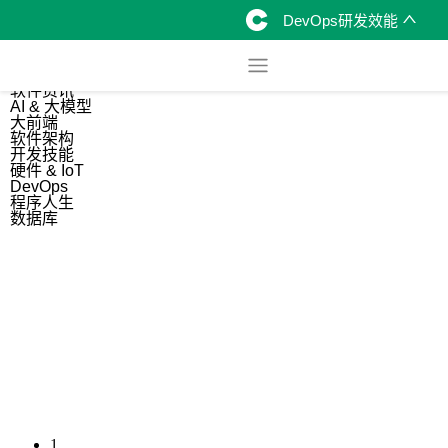
DevOps研发效能
综合
开源资讯
软件资讯
AI & 大模型
大前端
软件架构
开发技能
硬件 & IoT
DevOps
程序人生
数据库
1