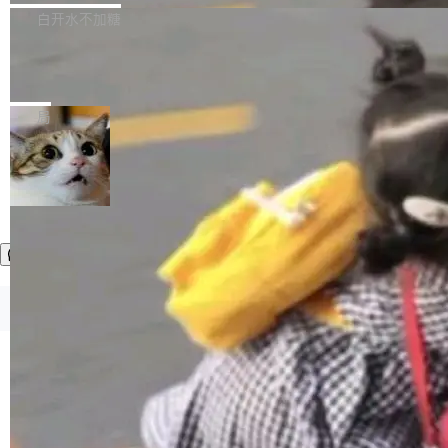
正，才能成为机器能理解的高质量数据。医学影
理工具。它可以查看，转换，编辑和分类所有主
白开水不加糖
像AI落地最昂贵的环节，不是算法，是专业医生
流格式的电子书。Calibre 是个跨平台软件，可
的时间。 张医生是某三甲医院放射科副主任医
SwiftUI 问世七年了，为什么开发者还
以在 Linux、Windows 和 macOS 上运行。 Cal
师，牵头一项腹部肌肉影像课题。他需要在数百
在骂它？
ibre 9.12 现已正式发布，此次更新内容如下：
Yakov Manshin 发了一期长达 40 分钟的 YouT
张CT影像上完成像素级精细分割，让系统"...
新功能 macOS：在 Connect/Share 按钮中添加
ube 视频，标题是"SwiftUI 七年后：一个平庸的
局
通过 AirDop 共享书籍的功能 Content server：
故事"。视频核心观点很简单：SwiftUI 发布七年
支持可向服务器后端添加新端点的插件 Edit boo
了，仍然像一个永久公测版。 Manshin 从数据
k：Compress images：添加将 GIF 图像转换为
流、布局系统、API 稳定性、性能、跨平台五个
加载更多
JPEG/WebP 的选项 ToC Editor：添加一个按
维度逐一批判了 SwiftUI。最让人印象深刻的一
钮，用于对目录中的条目进...
个论据是：苹果官方的 SwiftUI 教程项目 Land
marks，用最新 Xcode 在最新 macOS 上构建
运行，出来的效果是坏的——侧边栏按钮大小不
一，界面错位。他说这个问题"两年前就发现了，
©OSCHINA(OSChina.NET)
京ICP备2025119063号
至今没变"。 数据流方面，Manshin 指出 SwiftU
I 的属性包装器演进史...