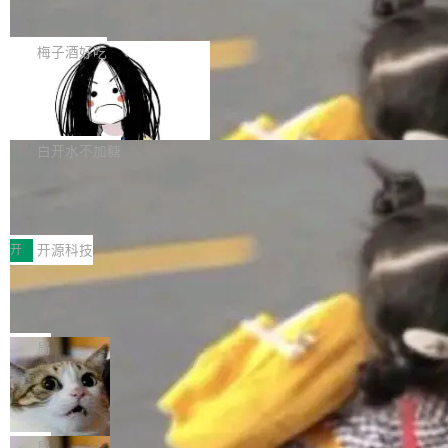
展开启新的篇章。
滞，过去三个月内没有任何条目完成更新，用户
如果你在 Spring Boot 里做过国际化，流程大概
提交的编辑请求也长期处于待处理状态。 Groki
是这样的：配 MessageSource 的 Bean、写 R
梅子酒好吃
pedia 于去年底上线，定位为由人工智能生成内
eloadableResourceBundleMessageSource、
容的百科平台，被马斯克视为传统众包百科网站
Apache Doris 4.1 全面增强 Iceberg：
声明 LocaleResolver、注册 LocaleChangeInt
支持 UPDATE、MERGE INTO 与 Iceb
维基百科的替代方案。Lawfare 调查发现，无论
erceptor…五六步之后才能看到第一行翻译文
Apache Doris 4.1 要补齐的，正是缺失的那一
erg V3
热门页面还是低关注度页面，均未出现近期更
本。 Solon 换了个方式。整个 i18n 模块围绕三
半。在已有查询能力的基础上，Doris 进一步支
白开水不加糖
新，相关问题并非局限于特定领域，而是在不同
个解析器、一个注解、一个工具类展开——没有
持了 UPDATE、DELETE、MERGE INTO 等数
主题和访问量页面中普遍存在。 调查人员最初认
XML、没有拦截器注册、没有样板配置。 资源
Testin XAgent：CIO智能测试落地指南
据修改操作、完整的表结构管理与分区演进，以
为，Grokipedia可能只是限...
文件的约定 把文件放到 resources/i18n/ 下： r
及 rewrite_data_files、expire_snapshots 等日
7月30日，TiD2026质量竞争力大会在北京中关
esources/i18n/messages.properties ...
常维护操作，并完整支持 Iceberg V3 格式。
村国家自主创新示范区会议中心开幕。本届大会
开
开源科技
由中关村智联软件服务业质量创新联盟主办，以
让非法状态不可表示：一篇关于 ADT
“智构可信·质创未来——AI原生时代的质量新范
的帖子在 Reddit 火了
式”为主题，直面AI从实验室走向规模化产业落地
有一种东西，一旦用过就回不去了。Alex Fedos
的核心质量命题。会上，《2026智能研发生产力
eev 管它叫"软件设计的基石"。 他说的东西不新
局
工具选型手册》发布，Testin云测的Testin XAge
鲜——代数数据类型（ADT），尤其是和类型
Cloudflare 开源内部企业 AI 平台 Clou
nt智能测试系统入选AI测试领域代表产品。对CI
（sum type）。但他说清楚了一件事：这不是类
dflare OS
O而言，这提示了一个转变：AI测试正在从效率
型系统的学术体操，是日常编码的思维方式。 文
Cloudflare 发布了一个开源项目 Cloudflare O
工具升级为企业的质量基础设施。 CIO面对的新
章从一个简单的例子切入。一个网站的深色主题
S。如果你只看官方博客，你会觉得这是又一
局