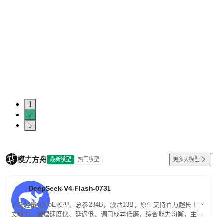
1
2
3
模力方舟
最新模型
热门模型
更多大模型
DeepSeek-V4-Flash-0731
高效轻量化MoE模型，总参284B，激活13B，原生支持百万超长上下
文能力。推理速度快、延迟低、调用成本低廉，综合能力均衡，主打