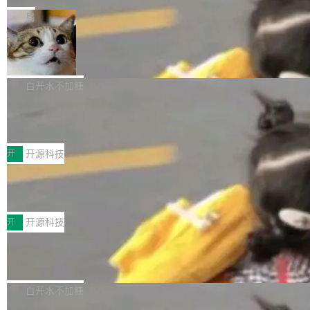
一在人才争夺战中失血的公司。六月，Google
er HE-AAC 960 解码 (DAB+) transpose_cuda
Code 在 X 上发帖：「DeepSeek Flash did 8T
局
连失两员大将：Noam Shazeer 去了 Op...
filter 添加 AMF Frame Rate Converter (vf_frc
tokens on August 1st. 5T of free usage + 3T
_amf) filter SMPTE 2094-50 元数据支持和直
NetBSD 11.0 正式发布
on OpenCode Go.」79.8 万次浏览，连带着 #
通 ProRes RAW VideoToolbox 硬件加速器 AP
DeepSeek一天消耗了8万亿# 上了微博热搜——
NetBSD 11.0 现已正式发布，这是 NetBSD 操
V ...
注意这是 OpenCode 一家的消耗。 OpenCode
作系统的第十八个主要版本。 自 NetBSD 10.1
白开水不加糖
是 Anomaly 出品的 AI 编程工具，套餐 10 美元/
以来的变化 更新亮点： 新增对 RISC-V 处理器
月。用户交了 10 美元，就能用 DeepSeek Flas
2026 ChinaJoy鸿蒙游戏增长臻享会举
架构的支持。NetBSD 11.0 是首个支持 64 位 R
办，鲸鸿动能系统呈现游戏行业解决方
h 随便写代码，按网友说法：「怎么使劲用也用
ISC-V 平台的稳定版本，涵盖一系列基于 StarFi
8月1日，2026 ChinaJoy期间，鸿蒙游戏增长臻
案
不完。」5T 来自免费额度，3T 来自 Go...
ve JH71XX 的设备，例如 VisionFive 2、PINE
享会在上海举办。鸿蒙生态的全场景智慧营销平
开
开源科技
64 STAR64，以及 QEMU。 增强了对 POSIX.1
台鲸鸿动能协同华为游戏中心，面向游戏行业开
-2024 和 C23 编程接口标准的兼容性。 compat
技嘉X3D系列再添新成员 B850 AORU
发者及生态伙伴，系统呈现了平台在游戏领域的
S ELITE X3D主板强化性能体验
_linux(8) 增强了对 Linux 系统调用的支持，包
完整能力版图——从IAP高价值用户的全周期经
面向AMD Ryzen X3D处理器玩家，技嘉X3D系
括 epoll（围绕 kqueue 实现）、POSIX 消息队
营、到IAA游戏的“买变一体”正循环、再到联运与
列主板阵容迎来新成员——B850 AORUS ELITE
开
开源科技
列、...
广告协同的全链路经营闭环，以及面向全球市场
X3D。作为面向主流高性能平台打造的全新主板
的出海增长布局。 华为终端云业务商业化销售负
Zadig v5.0 发布：AI 发布专员与 AI 审
产品，B850 AORUS ELITE X3D延续技嘉在X3
查专员上线
责人在开场致辞中表示，游戏开发者的核心诉求
D平台优化上的技术积累，旨在为游戏玩家带来
我们团队这几天最大的卡点不是 AI 写得不够
已不再是“多一个投放渠道”，而是一套能够持续
更稳定、更高效的装机选择。 B850 AORUS ELI
好，是 AI 写得太好了。 好到审查排期从两天的
白开水不加糖
驱动增长的体系。截至目前，搭载HarmonyOS
TE X3D基于AMD AM5平台打造，支持AMD Ry
活儿拖成了五天。PR 一堆起来没人敢合，发布