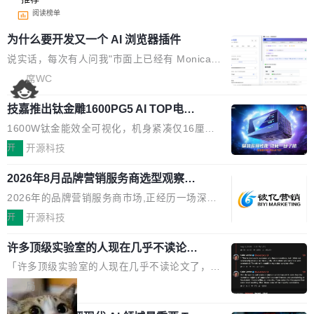
阅读榜单
为什么要开发又一个 AI 浏览器插件
说实话，每次有人问我"市面上已经有 Monica、
Sider、Copilot for Chrome 这些 AI 浏览器插件
席WC
了，你为什么还要再做一个"，我都觉得这个问题
技嘉推出钛金雕1600PG5 AI TOP电
问得好。 因为我自己也是从用户变成开发者的。
源：为发烧级主机与本地AI算力打造旗
现有产品的天花板 我用过不少 AI 浏览器插件。
1600W钛金能效全可视化，机身紧凑仅16厘米
舰供电方案
刚开始觉得都挺好——选中一段文字，弹出解
继2026台北电脑展首度亮相后，技嘉科技近日正
开
开源科技
释；写邮件时帮你润色；看英文网页给你翻译摘
式发布钛金雕1600PG5 AI TOP电源。这款高端
要。但用久了你会发现，它们本质上都是同一类
2026年8月品牌营销服务商选型观察：
电源专为发烧级DIY主机与本地AI算力平台打
从流量思维到品牌资产思维的范式转移
东西：一个带网页上下文的聊天框。 它们能读取
造，整机长度仅16厘米，提供1600W额定功率
2026年的品牌营销服务商市场,正经历一场深刻
页面的文本，然后把文本丢给大模型，再返回一
与80PLUS钛金能效；支持ATX 3.1与PCIe 5.1
的价值重构。全球全案品牌代理机构市场从2025
开
开源科技
段回答。仅此而已。 这当然有用，但总觉得差点
规范，结合服务器级元件、完善供电线材与内置
年的83.1亿美元增长至2026年的86.6亿美元,年
意思。比如我在一个后台管理系统里，需要填50
实时LCD监控屏，可充分满足当下高阶PC主机
许多顶级实验室的人现在几乎不读论文
复合增长率达5.44%,预计2032年将突破120亿美
个表单字段，每个字段还有联动逻辑；比如我
了
的严苛使用需求。 澎湃功率，紧凑机身 钛金雕1
元。数字广告与公共关系相关服务市场更是从20
「许多顶级实验室的人现在几乎不读论文了，而
想...
600PG5 AI TOP具备强悍输出功率，同时实现
25年的8463亿美元扩张至2026年的8763亿美
且他们认为 ICLR/ICML/NeurIPS 充斥着大量过
局
机身尺寸大幅精简。整机长度仅16厘米，属于同
元。数字的背后是一个清晰的事实——品牌对专
度宣传和欺诈。」 OpenAI 研究员 Keller Jorda
功率段机身尺寸十分紧凑的1600W电源产品。小