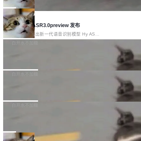
che 量化 + 权重压缩，吞吐量提升 4
代码检索手段（如关键词匹配、目录遍历）仅能
短剧部门，有互联网大厂背景。在公司内部架构
Kimi 和 GLM 是当前最强的大模型系列之一，但
1%，成本降 30%
在语法层面完成文本定位，难以触及代码的语义
调整期间，部门三次通知全员将数据从A集群迁
它们有一个共同的问题：太吃显存了。月之暗面
局
内涵与结构关联，导致开发者使用代码智能体在
移到B集群，王某都回复了"收到"。 他没有迁移
的 Kimi K 系列和智谱的 GLM 都是长上下文、M
理解大规模代码仓时面临显著"代码仓理解"瓶
腾讯混元 Hy ASR3.0preview 发布
数据。2024年9月3日下午4点，他使用此前登录
oE 架构的大模型，好用到让人上瘾，但 GPU 显
颈。 代码仓深度理解服务（以下简称" CodeBas
的账号密码进入A集群，输入了一条被程序员圈
存永远不够用。 Cloudflare 的 Workers AI 团队
腾讯混元正式推出新一代语音识别模型 Hy ASR
e深度理解服务"）是华为云码道（CodeA...
称为"删库跑路"的命令——最高管理员权限、无
一直在跑这些模型的推理。他们在官方博客上发
3.0preview。基于最新一代大语言模型 Hy3 的
白开水不加糖
需确认、强制递归删除。17个小时后，运维人员
了一篇技术文章，详细拆解了三种让大模型在 G
语言理解能力，以及融合了高精度语音识别与深
发现异常并中止进程时，89TB数据已经没了。
Pale Moon 34.3.2 发布，苍月浏览器
PU 上跑得更省、更快的技术手段——KV cache
度语义理解能力，实现了语音识别能力的全面升
删掉的是AI游戏部门的全部开发文件，包括公司
量化、模型权重压缩、以及共享 KV cache 的完
级。 根据介绍，Hy ASR3.0preview 目标在于：
Pale Moon 34.3.2 现已发布，这是一个安全更
自研的多个文生3D和...
整性保护。效果是：吞吐量提升 41%，每 token
让语音识别不再只是听清，而是真正听懂。通过
新和少量网页兼容性修复版本。 Changes/fixe
白开水不加糖
成本降低 30%，精度不变。 FP8 省的不仅是显
先理解你的语境和意图，再把准确的文字直接给
s： 实现了URL.Parse()便捷功能 对浏览器内部
存 KV cache 是推理时最吃显...
到你。从“逐字转写、单点优化”演进为“理解语
PostgreSQL 18/19 新特性深度解读
函数添加了多项边界检查，以避免潜在的越界访
境、兼容场景、一键直出”。 Hy ASR 3.0 previe
问、下溢和溢出。（DiD） 修复了加载和解析内
演讲者分享了一个有趣的实践：面对 PG 18 已
w 不要求标准普通话，方言识别覆盖粤语、吴语
容提供的字体时出现的几个问题 为避免音频加
发布的 Release Notes，他利用 AI 工具（如 Co
白开水不加糖
等 10 大方言片区和 20 余个二级小片区。在开
载、处理和播放过程中可能出现的一系列错误，
pilot）对数千条 commit 日志进行自动分析，先
源评测集中，Hy ASR 3.0 preview 在多语种的
对音频采样频率设定了下限 采样率低于 8kHz
慕尼黑市政府为全职开源项目维护者提
让模型总结出三十余条潜在特性，再逐条要求生
WER（...
供资助
（通常被认为是 "telephone"/"walkie-talkie" 音
成详细解释和代码校验，最终筛选出对用户体感
"在过去大约 10 年的大部分时间里，libexpat 的
质的最低采样率）的音频格式将被拒绝 修复了 C
最强的若干项。对于尚未正式发版的 PG 19，则
维护工作一直与我的日常工作、家务、社交生活
局
SS 圆角虚线样式中可能存在的问题 如果表单中