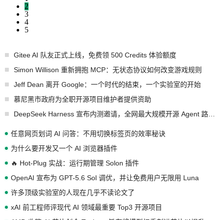
2
3
4
5
Gitee AI 队友正式上线，免费领 500 Credits 体验额度
Simon Willison 重新拥抱 MCP：无状态协议如何改变游戏规则
Jeff Dean 离开 Google：一个时代的结束，一个实验室的开始
慕尼黑市政府为全职开源项目维护者提供资助
DeepSeek Harness 宣布内测邀请，全网最大规模开源 Agent 路演现场诞生
任意网页划词 AI 问答：不用切换标签页的效率秘诀
为什么要开发又一个 AI 浏览器插件
🔥 Hot-Plug 实战：运行期管理 Solon 插件
OpenAI 宣布为 GPT-5.6 Sol 调优，并让免费用户无限用 Luna
许多顶级实验室的人现在几乎不读论文了
xAI 前工程师评现代 AI 领域最重要 Top3 开源项目