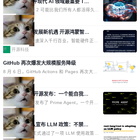
业化营销服务的需求从未如此迫切。 但市场扩容
xAI 前工程师评现代 AI 领域最重要 Top
n 这条推文引发了广泛讨论。他不是在说风凉
巧机身有效提升市面主流标准A...
3 开源项目
的同时,服务商的竞争逻辑正在改变。2026年Top
话，他是说出了一个圈内人尽皆知但很少公开捅
Flash Attention 2 可能比我们所有人都活得久。
Agency年度合辑的观察指出,“产品”这个离消费
破的事实。 Jordan 随后补充了一句软化声明：
这句话不是来自某个技术博客，而是出自 Hieu
局
者最近的载体,在整个品牌营销层面的权重显著变
「我不认为这些会议上大部分论文都在过度宣传
Pham 的一条推文。Hieu Pham 是谁？他是 xAI
高了。全域营销服务商的竞争正在从规模转向深
或造假。问题是，作为读者，如果你筛选出那些
共商智能硬件发展新机遇 开源鸿蒙智能
的早期工程师之一，在 Grok 训练基础设施团队
度,案例厚度、全域覆盖、多线协同...
硬件开发者日杭州站即将举行
看起来最令人兴奋的论文，那它们大部分都是过
工作过。近日他在 X 上发了一条帖子，列出了他
随着万物智联加速深入千行百业，智能硬件正从
度宣传的。」 这才是真正的痛点。不是所有论文
认为现代 AI 领域最重要的三个开源项目。 第一
单点设备迈向智能化、网联化、协同化发展。作
开
开源科技
都有问题，是最吸引眼球的那批论文最有问题。
个名字毫无悬念：Flash Attention 2。 Hieu 的
为面向全场景、跨终端的分布式操作系统，开源
他引用的帖子来自 Mathew Shen，一位 ICLR 2
理由很具体。FA 系列不需要解释，但 FA2 是他
GitHub 再次爆发大规模服务降级
鸿蒙通过统一技术底座和分布式能力，为不同类
026 的读者：「看了篇 ...
认为最重要的一个——复杂度恰到好处，刚好能
型智能设备的开发、连接与互联提供关键支撑，
8 月 6 日，GitHub Actions 和 Pages 再次大规
驱动你去学 CuTe，但还没被那些"邪恶的" Hopp
也为产业链企业探索产品创新与商业增长打开新
模服务降级，Actions 完全不可用超过 5 小时，
局
er++ 优化所淹没，足够容易修改和适配。 更关
的空间。 8月14日，开源鸿蒙智能硬件开发者日
webhook 停发，连自托管 runner 也因调度层故
键的是 FA2 的持久性...
（OHDD：OpenHarmony Hardware Develope
Prime Agent 开源发布：一个能自我改
障无法工作。Pages、Copilot code review、C
进的编程 Agent，ARC-AGI 3 超越人类
r Day）将在杭州启航。活动面向智能硬件产业
opilot coding agent 全部受影响。从检测到完全
Prime Intellect 发布了 Prime Agent，一个开源
专家基线
链企业和开发者，邀请行业专家与资深技术顾
恢复，大约 12 小时。 这是 2026 年 8 月的第六
的编程 Agent Harness，核心设计围绕两个抽
局
问，围绕开源鸿蒙技术能力、设备适配、芯片适
起事故，其中四起与 AI/Copilot 服务相关。 Git
象：Recursive Language Model（RLM）和 C
配、功耗与稳定性调优、兼容性测评及统一互联
Rust 项目团队宣布 LLM 政策：不禁
Hub 员工 kdaigle 在 HN 讨论中贴出了一组数
ontinual Harness。在 ARC-AGI 3 基准测试
等内容展开系统讲解和实战交流，帮助企业进一
止，但你要承认哪些代码不是你写的
据：2025 年全年 10 亿次 commit。现在，每周
上，Prime Agent + Opus 5 的组合达到了 95.
Rust 语言项目正式通过了一项 LLM 使用政策，
步了解开源鸿蒙在智能...
2.75 亿次，全年预计 140 亿次。GitHub...