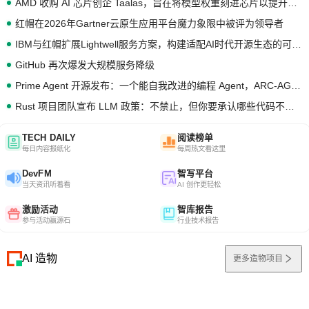
AMD 收购 AI 芯片创企 Taalas，旨在将模型权重刻进芯片以提升推理性能
红帽在2026年Gartner云原生应用平台魔力象限中被评为领导者
IBM与红帽扩展Lightwell服务方案，构建适配AI时代开源生态的可信基础设施
GitHub 再次爆发大规模服务降级
Prime Agent 开源发布：一个能自我改进的编程 Agent，ARC-AGI 3 超越人类专家基线
Rust 项目团队宣布 LLM 政策：不禁止，但你要承认哪些代码不是你写的
TECH DAILY
阅读榜单
每日内容报纸化
每周热文看这里
DevFM
智写平台
当天资讯听着看
AI 创作更轻松
激励活动
智库报告
参与活动赢源石
行业技术报告
AI 造物
更多造物项目