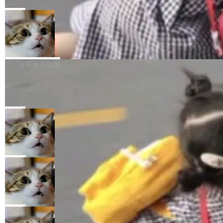
C版的产品，搭载“人机双写”重磅功能——你写
全球知名开源多媒体框架 FFmpeg 今天正式发
给 OpenAI 总法律顾问 Che Chang 发了封邮
你的，AI写AI的，同屏协作互不干扰。一句话让
布了 9.0 版本。这个版本除了带来新一代音视频
局
件，附了一封长信，要求 OpenAI 配合调查前苹
AI帮你干活，现在开启全新体验！ 温馨提示：
处理能力和硬件加速支持之外，还有一个特殊之
果员工带走机密信...
体验WorkBuddy鸿蒙PC版前，请将 HUAWEI M
亚马逊成本失控：AI 写代码烧掉 1215
处：FFmpeg 9.0 的代号是“Lei”。 这个名字，
万元，超预算 860%
atePad Edge 升级至 HarmonyOS 6.1.0.135S
来自中国开发者雷霄骅（Lei Xiaohua）。 对于
外媒近日曝光了亚马逊的多份内部报告显示，AI
P9 patch03及以上版本。 *升级路径：设置 > 搜
很多中国音视频开发者而言，这个名字并不陌
导致公司在多个项目上超支。《金融时报》报道
白开水不加糖
索“软件更新” > 检查更新，即可搜索新版本，下
生。十年前，他通过大量中文技术文章、源码分
称，仅一个项目的成本超支就高达 180 万美元
载安装完成升级即可。 没有...
析和开源示例，让一代开发者第一次真正理解 F
Hugging Face CEO 发声：中国正在开
（约合人民币 1215 万元）。 具体来说，一名工
源模型上碾压我们
Fmpeg，也成为很多人进入音视频开发领域的
程师借助 Anthropic 旗下 Claude Sonnet 模型
"他们正在开源模型上碾压我们。" Hugging Fac
“启蒙老师”。 而今年，恰好是雷霄骅离世十周
编写程序，目标是完成电商平台作者信息与商品
e CEO Clément Delangue 在 CNBC 的采访里
局
年。FFmpeg 社区最终选择用一个大版本的名
列表的数据匹配 —— 一项常规的数据处理任
没有拐弯抹角。他说中国正在赢得 AI 竞赛，而
字，留下了这份纪念。 雷霄骅曾是中国传媒大学
务，最终却产生了 180 万美元的账单，实际支出
当 AI agent 把源码变成了最好的扩展系
且按目前的速度，中国 AI 工具预计在今年底或
数字电视技术方向的博士生，长期从事视频、音
统，开发者工具必须开源
超出原定预算 860%。 更令人意外的是，该项目
2027 年就能追上美国前沿实验室的水平。 Dela
五年前，David Crawshaw 问过很多软件工程师
频技...
最终并未成功落地，而高额算力消耗持续运行长
ngue 把原因归结为一件事：开放协作。中国的
一个问题：你写过什么给自己用的程序？答案几
局
达 5 个月，公司直到财务对账时才察觉异常。这
AI 开发者在一个共享和协作的生态里加速迭代，
乎都是没有。工程师们整天用别人写的程序写程
意味着一个无人看管的 AI 程序，在近半年时间
而美国模型厂商在"闭门造车"。他的原话是 "buil
DeepSeek Harness 宣布内测邀请，全
序给别人用。偶尔有人自己写个博客系统、智能
里日夜不停地"烧钱"。 复盘显示，...
网最大规模开源 Agent 路演现场诞生
ding in silos"——各自为战，互不通气。 这个判
家居控制、家庭实验室，都算稀奇事。 Crawsh
一条内测招募帖，发出去的时候大概没人想到它
断从他嘴里说出来分量不同。Hugging Face 是
aw 是 Shelley 的作者，一个开源 AI coding age
会变成一场开源 Agent 生态的路演。 8月1日，
局
全球最大的开源 AI 平台，上面跑着上百万个模
nt。他最近在博客上写了一篇文章，核心论点很
DeepSeek Harness 团队负责人崔添翼（tiany