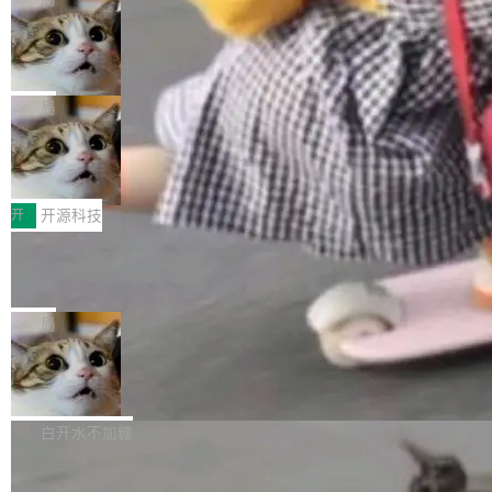
现实 过去两年，CIO们的焦虑清单上多了两项：
设置，如果用布尔值 + 可空字段来表示——bool
个"AI 知识库 + 聊天机器人"——每个大厂都在
一是如何让大模型和智能体应用安全地从PoC走
ean 表示是否可切换，nullable 的默认模式、浅
Deno 团队开源 Celld，可自托管的分
做，没什么新鲜的。 但 Kenton Varda 在 Twitte
向生产，二是如何让测试团队跟得上AI应用...
布式 Durable Objects
色方案、深色方案——会产生大量无意义的组
r 上把事情说清楚了： 今天我们发布了 Cloudfla
Ryan Dahl 领导的 Deno 团队推出了最新开源项
合。方案缺了、配置冲突了、全 null 了。要知道
re OS，一个带连接器的聊天机器人，跟其他所
目 Celld，一个能在自己机器上运行 Cloudflare
局
哪些组合有效，作者说，你得靠"文档、校验、或
有科技公司做的一样。只不过，实际上它不一
Workers 和 Durable Objects 的守护进程。 设
者部落知识"。 换个写法。Rust 的 enum，两个
样。这是 Sandstorm.io 的重制版，我十年前的
鲁大师7月新机性能/流畅/AI榜：vivo夺
计思路很直接：每个对象是一个独立的 SQLite
变体：Switchable...
性能、流畅双第一，三星Galaxy Z系列
那个创业公司。不同的是，这次它构建在 Cloudf
数据库，按名称寻址，复制到你自己的 S3 兼容
2026年7月的手机市场，由于存储等硬件成本暴
新折叠缺席
lare Workers 上——我花了九年时间搭建的平台
存储库里。节点之间只通过这个存储库协调——
增，手机厂商的日子也不好过啊，新机速度明显
开
开源科技
——并且深度集成了 AI。这基本上是我十年秘密
没有控制平面，没有共识协议。每个对象自带一
放缓，因此硝烟味淡了许多。新机参数规格除开
计划的顶峰。 十年前，Ken...
个小型数据库，应用天然按分片构建，单个数据
Zed 推出 DeltaDB，一个记录 commit
高价的三星折叠（三星Galaxy Z Fold8 Ultra / Z
之间所有操作的版本控制系统
库的竞争和爆炸半径问题在设计层面就被消除
Fold8 / Z Flip8）外，其余要么是中低端机器，
Zed 编辑器团队发布了新项目——DeltaDB，一
了。 闲置的 cell 会休眠到几乎不占资源。当 cel
例如iQOO Z11i、REDMI Note 17、REDMI No
个在 git commit 之间记录每一次编辑操作的版
局
l 迁移或唤醒时，新宿主从 S3 恢复 SQLite 数据
te 17 Pro、OPPO K15，要么是vivo X300 E这
本控制系统。目前处于 Early Access 阶段。 De
库继续执行。存储库是持久化的唯一真相...
样的次旗舰。 Galaxy Z Fold8 Ultra / Z Fold8 /
SpaceXAI 单季资本开支达 183 亿美元
ltaDB 的核心思路直接写在 landing page 最显
Z Flip8三款折叠屏新机均在7月22日发布，且全
眼的位置：「Software is made between com
根据风险投资人Tomer Tunguz 博客（VC 分
部搭载骁龙8 Elite Gen5 for Galaxy，它们本该
mits」——软件是在 commit 之间写出来的。git
析）披露的最新分析与第二季度业绩报告，Spac
白开水不加糖
是7月性...
只记录了你提交的最终状态，但真正的工作过程
eXAI在上个季度的总资本支出飙升至183.7亿美
——打字、删改、试错、agent 对话——都在 co
Meta 发布终端编程 Agent“Muse Cod
元。其中，绝大部分资金被直接用于 AI 领域，