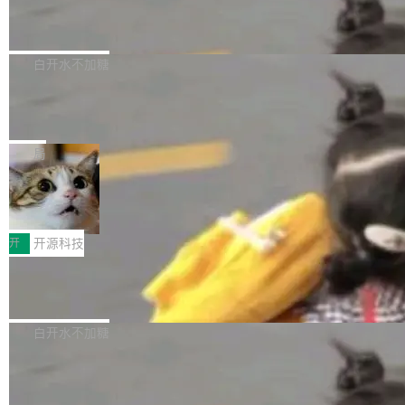
6的终端设备已突破7000万台，注册开发者数量
zen 9000/8000/7000系列处理器，并针对X3D
Dgraph v25.4.0 发布，具有图形后端的
窗口推了又推。好到合进 main 分支的代码，我
已突破 1100 万。随着鸿蒙生态汇聚越来越多的
原生 GraphQL 数据库
处理器特性进行平台级优化。其搭载X3D鸡血模
们自己都没看完。 这事不是个例。GitLab 调研
Dgraph 是一个水平可扩展的分布式 GraphQL
高质量游戏...
式2.0，可根据不同使用场景释放处理器潜力，
过 1528 名开发者，85% 说 AI 把瓶颈从写代码
数据库，有一个图形后端。作为一个原生的 Gra
白开水不加糖
帮助玩家在游戏与高负载应用中获得更充分的性
转移到了审代码。 写代码有人替你干了。但审代
phQL 数据库，它严格控制数据在磁盘上的排列
能表现。 在核心规格方面，B850 AO...
码、把关发版这两道关，还得靠人肉扛。 V5.0
竹知了：一个零依赖的单文件 HTML，
方式，以优化查询性能和吞吐量，减少集群中的
把儿时竹蝉玩具搬进浏览器
想让 AI 一起盯。
磁盘寻道和网络调用。 Dgraph v25.4.0 现已发
竹知了（zhuzhiliao）是那种小时候路边摊上几
布，具体更新内容包括： feat(zero)：Zero 现
块钱的玩意儿——一根小竹签，一个竹筒，一头
局
支持 --security superflag（token=...;whitelist
系着涂了松香的线。甩起来，竹膜震动，发出“哇
=...），与 Alpha 版本的格式一致，并据此对其
30倍效率升级：解锁医学影像数据要素
——哇”的蝉鸣声。实物越来越难找了，有开发者
价值化的真实路径
管理 HTTP 端点进行授权。 <blockquote> <p>
把它做成了 Web 玩具，放在 zhuzhiliao.imsai.c
完成一例腹部CT影像标注，张医生过去需要约1
<span><strong>警告：</strong>&nbsp;Zero
c 上，并在 GitHub 开源。 玩法很简单：按住屏
20个小时。他必须在数百张连续影像上，一笔一
开
开源科技
的 admin ...
幕画圈，或者直接甩手机。页面会实时显示转速
笔勾画边界，一层一层识别肌肉组织。如今，使
（圈/秒），声音来自真实竹知了录音的 1.72 秒
Apache Dubbo-go v3.3.2 正式发布
用东软飞标医学影像标注平台，同样的工作缩短
采样，无缝循环。音频解码失败时，还有一套合
至4小时，效率提升30倍。 这组数字背后，改变
这个版本面向生产环境，重心在内核稳定性。我
成兜底——锯齿波振荡器模拟脉冲，并联带通共
的不只是速度，而是把医学影像转化为AI能力的
们彻底收敛了旧配置体系，扩展了 Triple 协议与
白开水不加糖
振峰模拟竹膜和筒腔共鸣。 技术细节上，物理引
路径真正打通了。 大型医院积累的影像数据规模
泛化调用能力，加强了应用级元数据和服务治
擎是绳系质点模型：重力、弹性绳（只拉不
庞大，但不能直接用于训练模型。器官、病灶和
Calibre 9.12 发布，功能强大的开源电
理，同时集中修了并发安全、资源泄漏和热路径
推）、空气阻力，1/240 秒定步长积...
子书工具
组织边界，必须由专业医生逐层识别、标记和校
性能问题。
Calibre 开源项目是 Calibre 官方出的电子书管