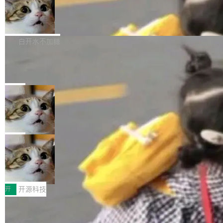
通过拉取过去一年内（从 PG 18 Beta1 时间点
和休闲娱乐竞争时间。" 这是 libexpat 维护者 S
的图像元素不在同一个子树中，则它们将不再关
至今）的所有 commit，同样交由 AI 分析提炼。
Firefox 153.0.3 发布
ebastian Pipping 写在博客里的话。8 月 4 日，
联 加...
经过人工复核，准确度令人满意。这一方法也为
他宣布了一个新消息：从 2026 年 8 月 1 日起，
Firefox 153.0.3 现已发布，具体更新内容如
社区爱好者提供了高效跟踪新版本的思路。
他可以全职维护 libexpat 了，最长 6 个月。发
下： New Smart Window 包含多项增强功能：
白开水不加糖
工资的是慕尼黑市政府。 libexpat 是一个 C99
<ul> <li>现在建议列表会显示更多结果，方便用
编写的流式 XML 解析器，MIT 许可证。和 libx
Cloudflare Computer 开源：你的 Age
户查找历史记录和切换到已打开的标签页。（<a
nt 需要一台电脑，而不是一个容器
ml2 一样，它是世界上使用最广泛的 XML 解析
href="https://bugzilla.mozilla.org/show_bug.c
Cloudflare 开源了名为 @cloudflare/computer
库之一。你的操作系统、浏览器、无数的基础设
gi?id=2019042">Bug&nbsp;2019042</a>）</l
的 npm 包。项目的核心论点是：容器不适合 Ag
局
施软件，很可能都在用它。而过去十年，维护它
i> <li>现在，助手可以直接使用 Exa 的网络搜索
ent 计算。真正适合的，是 Isolate。 Cloudflare
的人一直在用业余...
结果回答问题，而无需将问题转交给搜索引擎。
OpenAI 公开邮件和聊天记录回应苹果
工程师在这件事上没什么可谦虚的——他们用 W
诉讼，称“Apple is getting this wron
（<a href="https://bugzilla.mozilla.org/show_
orkers 跑了十年 Isolate。用 CEO Matthew Pri
上个月，苹果一纸诉状把 OpenAI 告上法庭，指
g”
bug.cgi?id=204...
nce 的话说：「我们一生都在用 Isolate 运行代
控其挖角苹果前员工并窃取商业秘密。苹果的诉
局
码，而 AI Agent 不需要容器，它们需要的是 Iso
状把 OpenAI 描述成一个系统性地从前东家挖
late。」 容器为什么不合适 容器的问题在于启动
HUAWEI MatePad Edge上架WorkBu
人、套取机密信息的对手。 OpenAI 没发律师
ddy鸿蒙PC版，说话就能干活的AI办公
和销毁都太重了。一个 Agent 要执行的任务可能
函，也没选择庭外沉默。它在官网贴了一篇博
全能AI工作台WorkBuddy鸿蒙PC版上架HUAWE
搭子
只需要几毫秒的 CPU 时间，但容器从冷启动到
文，标题只有六个字：Apple is getting this wro
I MatePad Edge应用市场，直接下载即可使
开
开源科技
就绪要花数秒。如果未来有十...
ng。 然后，它把邮件往来和 iMessage 聊天记
用，与鸿蒙电脑上的体验一致。值得一提的是，
录全贴了出来。 他发错人了 苹果外部律师 Gabr
FFmpeg 9.0 发布：代号“Lei”，以此纪
这是目前市面上唯一支持平板接入WorkBuddy P
念中国开发者雷霄骅
iel Gross 来自 Weil 律所，2 月 23 日下午 5:53