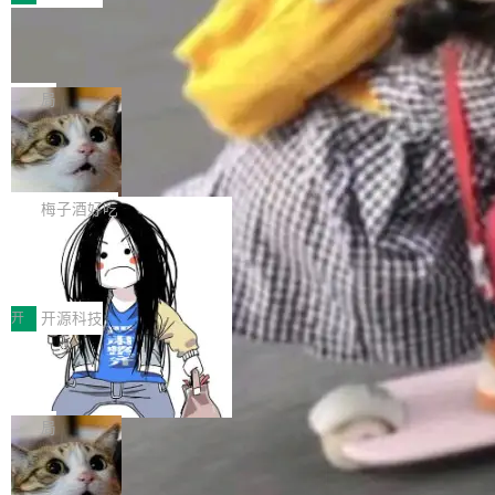
件。 腾讯网平团队在UCL-MPComm中实现了一
型或企业内部部署模型提升研发效率。但随着 AI
各领域的应用成果，覆盖技术底座、行业赋能、
个独立于业务线程的全局通信引擎（Engine），
Coding 从个人辅助工具逐步走向团队级、组织
Jeff Dean 离开 Google：一个时代的结
产品应用、支撑保障、专题等五大方向。深信服
并实...
束，一个实验室的开始
级应用，企业在规模化落地过程中，对安全性、
AI算力网关（AI创新平台）成功入选！ 随着各行
Google 员工编号 20。MapReduce 作者之一。
可控性和代码质量提出了更高要求。 首先是数据
各业的Agent走向规模化建设，算力构成形态逐
Bigtable 作者之一。TensorFlow 的作者之一。
局
安全与合规要求。对于大多数普通研发场景，公
渐丰富，用户关注的重点也在发生变化：不只是
Gemini 的架构师。Google 首席科学家。 Jeff D
有云模型能够满足快速试用和效率提升的需求。
让AI用起来，还要进一步看清混合算力时代下，
🔥 SolonCode v2026.8.4 发布：界面
ean 在 Google 工作了 27 年后，宣布离职。 他
但对于金融、能源、医疗等对数据安全要求较...
字体可调、22 种语言、记忆搜索增强
Token花在哪里、算力是否被充分利用，以及持
不是一个人走。一同离开的还有 Sanjay Ghema
打开终端就能上岗的全中文编码智能体，这一轮
续增长的AI成本该如何优化。 深信服AI算力网关
wat（Google 员工编号 23，Jeff Dean 二十多
把「看得清、用母语、记得住」三件事一次补
梅子酒好吃
正是围绕这些实际问题，从Token治理和成本治
年的编程搭档，MapReduce 和 Bigtable 的共同
齐。 SolonCode 是什么 SolonCode 是杭州无
理两个方面，让用户的每一份算力都看得清、管
作者）、Quoc Le（Google 大脑核心成员，Se
让“代码语义理解”深度释放AI Coding
耳科技研发的企业级终端编码智能体——一位全
得住、用得稳、省得下、更安全！ 一、从现在开
价值潜能：华为云码道（CodeArts）
q2Seq 和 DocAI 的共同发明人）以及 Oriol Vin
中文驱动的数字员工，自主理解需求、规划步
一、代码仓深度理解技术的作用与价值 在软件工
始，Token使用一目...
代码仓技术解析
yals（Gemini 联合负责人，AlphaSta...
骤、编写代码。不挑模型、不挑平台，curl 一行
程实践中，代码仓是企业核心知识资产的主要载
开
开源科技
装完即用。 开源地址：Gitee · GitCode · GitHu
体。企业级代码仓库通常包含数十万乃至数百万
b 安装 支持 Java 8+（8~26）、macOS / Linu
一条“删库”命令跑 17 小时，算法工程
个文件，其规模远超单次模型调用可承载的上下
师删光 89TB 数据只为干私活
x / Windows / Harmony PC。 # macOS / Linu
文窗口。随着项目规模的持续扩张与代码历史的
最高人民检察院8月4日公布了一起案件：北京一
x / Harmony PC curl -fsSL https://solon.noea
不断累积，代码仓中的模块关系、接口契约、业
名90后算法工程师王某，为了给自己接的私活腾
局
r.org/solon...
务逻辑等关键信息往往分散于数十乃至数百个文
服务器空间，删光了公司AI游戏部门的全部核心
件之中，形成高度复杂的知识关联网络。传统的
Cloudflare 分享推理优化实践：KV ca
数据。 王某2024年1月入职东城区某科技公司AI