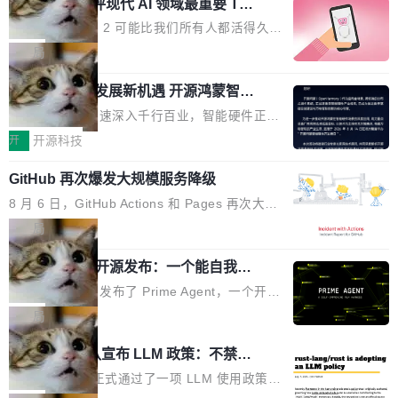
业化营销服务的需求从未如此迫切。 但市场扩容
xAI 前工程师评现代 AI 领域最重要 Top
n 这条推文引发了广泛讨论。他不是在说风凉
巧机身有效提升市面主流标准A...
3 开源项目
的同时,服务商的竞争逻辑正在改变。2026年Top
话，他是说出了一个圈内人尽皆知但很少公开捅
Flash Attention 2 可能比我们所有人都活得久。
Agency年度合辑的观察指出,“产品”这个离消费
破的事实。 Jordan 随后补充了一句软化声明：
这句话不是来自某个技术博客，而是出自 Hieu
局
者最近的载体,在整个品牌营销层面的权重显著变
「我不认为这些会议上大部分论文都在过度宣传
Pham 的一条推文。Hieu Pham 是谁？他是 xAI
高了。全域营销服务商的竞争正在从规模转向深
或造假。问题是，作为读者，如果你筛选出那些
共商智能硬件发展新机遇 开源鸿蒙智能
的早期工程师之一，在 Grok 训练基础设施团队
度,案例厚度、全域覆盖、多线协同...
硬件开发者日杭州站即将举行
看起来最令人兴奋的论文，那它们大部分都是过
工作过。近日他在 X 上发了一条帖子，列出了他
随着万物智联加速深入千行百业，智能硬件正从
度宣传的。」 这才是真正的痛点。不是所有论文
认为现代 AI 领域最重要的三个开源项目。 第一
单点设备迈向智能化、网联化、协同化发展。作
开
开源科技
都有问题，是最吸引眼球的那批论文最有问题。
个名字毫无悬念：Flash Attention 2。 Hieu 的
为面向全场景、跨终端的分布式操作系统，开源
他引用的帖子来自 Mathew Shen，一位 ICLR 2
理由很具体。FA 系列不需要解释，但 FA2 是他
GitHub 再次爆发大规模服务降级
鸿蒙通过统一技术底座和分布式能力，为不同类
026 的读者：「看了篇 ...
认为最重要的一个——复杂度恰到好处，刚好能
型智能设备的开发、连接与互联提供关键支撑，
8 月 6 日，GitHub Actions 和 Pages 再次大规
驱动你去学 CuTe，但还没被那些"邪恶的" Hopp
也为产业链企业探索产品创新与商业增长打开新
模服务降级，Actions 完全不可用超过 5 小时，
局
er++ 优化所淹没，足够容易修改和适配。 更关
的空间。 8月14日，开源鸿蒙智能硬件开发者日
webhook 停发，连自托管 runner 也因调度层故
键的是 FA2 的持久性...
（OHDD：OpenHarmony Hardware Develope
Prime Agent 开源发布：一个能自我改
障无法工作。Pages、Copilot code review、C
进的编程 Agent，ARC-AGI 3 超越人类
r Day）将在杭州启航。活动面向智能硬件产业
opilot coding agent 全部受影响。从检测到完全
Prime Intellect 发布了 Prime Agent，一个开源
专家基线
链企业和开发者，邀请行业专家与资深技术顾
恢复，大约 12 小时。 这是 2026 年 8 月的第六
的编程 Agent Harness，核心设计围绕两个抽
局
问，围绕开源鸿蒙技术能力、设备适配、芯片适
起事故，其中四起与 AI/Copilot 服务相关。 Git
象：Recursive Language Model（RLM）和 C
配、功耗与稳定性调优、兼容性测评及统一互联
Rust 项目团队宣布 LLM 政策：不禁
Hub 员工 kdaigle 在 HN 讨论中贴出了一组数
ontinual Harness。在 ARC-AGI 3 基准测试
等内容展开系统讲解和实战交流，帮助企业进一
止，但你要承认哪些代码不是你写的
据：2025 年全年 10 亿次 commit。现在，每周
上，Prime Agent + Opus 5 的组合达到了 95.
Rust 语言项目正式通过了一项 LLM 使用政策，
步了解开源鸿蒙在智能...
2.75 亿次，全年预计 140 亿次。GitHub...