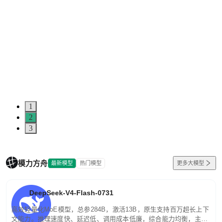
1
2
3
模力方舟
最新模型
热门模型
更多大模型
DeepSeek-V4-Flash-0731
高效轻量化MoE模型，总参284B，激活13B，原生支持百万超长上下
文能力。推理速度快、延迟低、调用成本低廉，综合能力均衡，主打