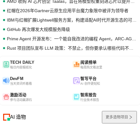
AMD 收购 AI 芯片创企 Taalas，旨在将模型权重刻进芯片以提升推理性能
红帽在2026年Gartner云原生应用平台魔力象限中被评为领导者
IBM与红帽扩展Lightwell服务方案，构建适配AI时代开源生态的可信基础设施
GitHub 再次爆发大规模服务降级
Prime Agent 开源发布：一个能自我改进的编程 Agent，ARC-AGI 3 超越人类专家基线
Rust 项目团队宣布 LLM 政策：不禁止，但你要承认哪些代码不是你写的
TECH DAILY
阅读榜单
每日内容报纸化
每周热文看这里
DevFM
智写平台
当天资讯听着看
AI 创作更轻松
激励活动
智库报告
参与活动赢源石
行业技术报告
AI 造物
更多造物项目