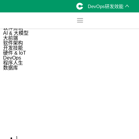
DevOps研发效能
综合
开源资讯
软件资讯
AI & 大模型
大前端
软件架构
开发技能
硬件 & IoT
DevOps
程序人生
数据库
1