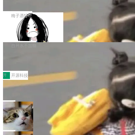
展开启新的篇章。
滞，过去三个月内没有任何条目完成更新，用户
如果你在 Spring Boot 里做过国际化，流程大概
提交的编辑请求也长期处于待处理状态。 Groki
是这样的：配 MessageSource 的 Bean、写 R
梅子酒好吃
pedia 于去年底上线，定位为由人工智能生成内
eloadableResourceBundleMessageSource、
容的百科平台，被马斯克视为传统众包百科网站
Apache Doris 4.1 全面增强 Iceberg：
声明 LocaleResolver、注册 LocaleChangeInt
支持 UPDATE、MERGE INTO 与 Iceb
维基百科的替代方案。Lawfare 调查发现，无论
erceptor…五六步之后才能看到第一行翻译文
Apache Doris 4.1 要补齐的，正是缺失的那一
erg V3
热门页面还是低关注度页面，均未出现近期更
本。 Solon 换了个方式。整个 i18n 模块围绕三
半。在已有查询能力的基础上，Doris 进一步支
白开水不加糖
新，相关问题并非局限于特定领域，而是在不同
个解析器、一个注解、一个工具类展开——没有
持了 UPDATE、DELETE、MERGE INTO 等数
主题和访问量页面中普遍存在。 调查人员最初认
XML、没有拦截器注册、没有样板配置。 资源
Testin XAgent：CIO智能测试落地指南
据修改操作、完整的表结构管理与分区演进，以
为，Grokipedia可能只是限...
文件的约定 把文件放到 resources/i18n/ 下： r
及 rewrite_data_files、expire_snapshots 等日
7月30日，TiD2026质量竞争力大会在北京中关
esources/i18n/messages.properties ...
常维护操作，并完整支持 Iceberg V3 格式。
村国家自主创新示范区会议中心开幕。本届大会
开
开源科技
由中关村智联软件服务业质量创新联盟主办，以
让非法状态不可表示：一篇关于 ADT
“智构可信·质创未来——AI原生时代的质量新范
的帖子在 Reddit 火了
式”为主题，直面AI从实验室走向规模化产业落地
有一种东西，一旦用过就回不去了。Alex Fedos
的核心质量命题。会上，《2026智能研发生产力
eev 管它叫"软件设计的基石"。 他说的东西不新
局
工具选型手册》发布，Testin云测的Testin XAge
鲜——代数数据类型（ADT），尤其是和类型
Cloudflare 开源内部企业 AI 平台 Clou
nt智能测试系统入选AI测试领域代表产品。对CI
（sum type）。但他说清楚了一件事：这不是类
dflare OS
O而言，这提示了一个转变：AI测试正在从效率
型系统的学术体操，是日常编码的思维方式。 文
Cloudflare 发布了一个开源项目 Cloudflare O
工具升级为企业的质量基础设施。 CIO面对的新
章从一个简单的例子切入。一个网站的深色主题
S。如果你只看官方博客，你会觉得这是又一
局