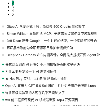
2
3
4
5
Gitee AI 队友正式上线，免费领 500 Credits 体验额度
Simon Willison 重新拥抱 MCP：无状态协议如何改变游戏规则
Jeff Dean 离开 Google：一个时代的结束，一个实验室的开始
慕尼黑市政府为全职开源项目维护者提供资助
DeepSeek Harness 宣布内测邀请，全网最大规模开源 Agent 路演现场诞生
任意网页划词 AI 问答：不用切换标签页的效率秘诀
为什么要开发又一个 AI 浏览器插件
🔥 Hot-Plug 实战：运行期管理 Solon 插件
OpenAI 宣布为 GPT-5.6 Sol 调优，并让免费用户无限用 Luna
许多顶级实验室的人现在几乎不读论文了
xAI 前工程师评现代 AI 领域最重要 Top3 开源项目