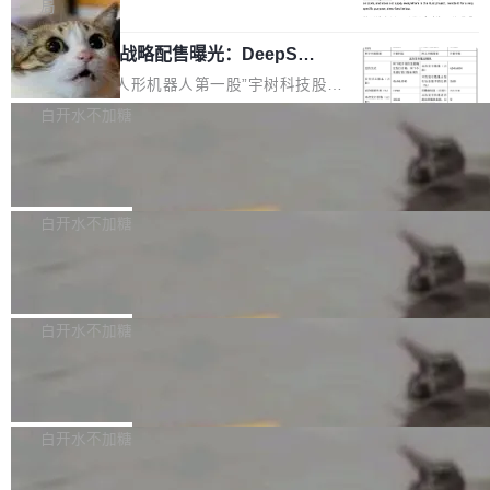
5% RHAE Best@1，超过了 ARC 报告的人类专
覆盖 rust-lang/rust 单一仓库的代码贡献。这不
局
家基线 95.4%。 不是又一个 coding agent 包装
是项目级别的官方立场，目前由五个团队采纳，
宇树科技 IPO 战略配售曝光：DeepSe
器 Prime Agent 的架构和市面上大多数 coding
但它可能是主流开源项目中关于 AI 辅助贡献最
ek 获配 93.3 万股，锁定 36 个月
agent 有本质区别。大多数 agent harness 的设
细致的一份规则。 政策的核心只有一句话：LLM
8月6日晚间，“人形机器人第一股”宇树科技股份
计是基于早期模型的能力—...
可以用来分析、提炼、审阅、建议，但不能用来
有限公司披露IPO发行价格及战略配售结果，杭
白开水不加糖
创作。 具体来说，LLM 生成的代码可以提交，
州深度求索人工智能基础技术研究有限公司（De
但必须满足五个条件：预先安排、非关键、高质
Docker 29.7.2 发布
epSeek）获配93.3399万股，按150.8元/股发行
量、充分测试、充分审查，并且必须披露。LLM
价格计算，认购金额约1.41亿元，股份锁定期为
Docker 29.7.2 现已发布，具体更新内容如下：
不得生成涉及安全性的关键变更，除非作者本身
36个月。 公告显示，本次宇树科技战略配售对
Bug fixes and enhancements 修复多次传递同
白开水不加糖
就是领域专家。即使如此，政策也"强烈不建
象主要包括长期投资机构、与公司业务具有战略
一环境变量时，docker service create和docker
议"这么做。 对于不披露的情况，审核者可以直
合作关系或长期合作愿景的大型企业、科创板保
Apache Fluss 毕业成为顶级项目
service update会发生 panic 的问题。docker/cl
接关闭 PR，无需解释。 政策作者 Jynn Ne...
荐人跟投子公司，以及公司高级管理人员和核心
i#7145 修复了 Docker Engine 29.7.0 中引入的
今年 7 月，Apache Fluss 的毕业提案在 Apach
员工参与设立的专项资产管理计划。其中，Dee
一个回归问题，该问题导致拉取镜像时会拒绝包
e 孵化器项目管理委员会（IPMC）投票中获得
白开水不加糖
pSeek作为与宇树科技具备战略合作关系的企
含绝对 hardlink 目标的镜像（此类镜像由某些镜
全票通过，随后获 Apache 软件基金会董事会批
业，获配股份数量占本次发行数量的2.31%。 除
像构建工具生成）。moby/moby#53305 修复了
马斯克 AI 百科项目 Grokipedia 被曝数
准。今天，Apache 软件基金会正式宣布 Apach
DeepSeek外，腾讯旗下上海启善投资有限公司
月未更新
Docker Engine 29.7.0 中引入的一个回归问
e Fluss 孵化毕业，成为 Apache 顶级项目（TL
埃隆·马斯克推出的AI百科项目 Grokipedia 被曝
获配9...
题，该问题可能导致在旧版 Linux 内核...
P）！这一里程碑不仅标志着 Fluss 迈入新的发
长期停止内容更新，未能实现其作为“AI版维基百
白开水不加糖
展阶段，也将进一步推动流式存储、实时湖仓与
科”替代品的目标。 据 Lawfare 最新调查，自今
AI 数据基础加速融合，为实时数据基础设施的发
Solon I18n：三种解析器，零样板代码
年4月以来，Grokipedia 页面更新功能基本停