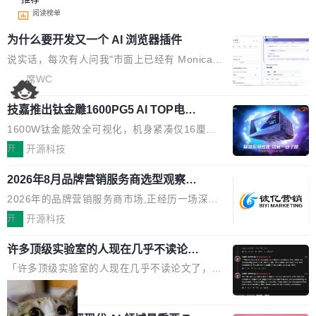
阅读榜单
为什么要开发又一个 AI 浏览器插件
说实话，每次有人问我"市面上已经有 Monica、
Sider、Copilot for Chrome 这些 AI 浏览器插件
席WC
了，你为什么还要再做一个"，我都觉得这个问题
技嘉推出钛金雕1600PG5 AI TOP电
问得好。 因为我自己也是从用户变成开发者的。
源：为发烧级主机与本地AI算力打造旗
现有产品的天花板 我用过不少 AI 浏览器插件。
1600W钛金能效全可视化，机身紧凑仅16厘米
舰供电方案
刚开始觉得都挺好——选中一段文字，弹出解
继2026台北电脑展首度亮相后，技嘉科技近日正
开
开源科技
释；写邮件时帮你润色；看英文网页给你翻译摘
式发布钛金雕1600PG5 AI TOP电源。这款高端
要。但用久了你会发现，它们本质上都是同一类
2026年8月品牌营销服务商选型观察：
电源专为发烧级DIY主机与本地AI算力平台打
从流量思维到品牌资产思维的范式转移
东西：一个带网页上下文的聊天框。 它们能读取
造，整机长度仅16厘米，提供1600W额定功率
2026年的品牌营销服务商市场,正经历一场深刻
页面的文本，然后把文本丢给大模型，再返回一
与80PLUS钛金能效；支持ATX 3.1与PCIe 5.1
的价值重构。全球全案品牌代理机构市场从2025
开
开源科技
段回答。仅此而已。 这当然有用，但总觉得差点
规范，结合服务器级元件、完善供电线材与内置
年的83.1亿美元增长至2026年的86.6亿美元,年
意思。比如我在一个后台管理系统里，需要填50
实时LCD监控屏，可充分满足当下高阶PC主机
许多顶级实验室的人现在几乎不读论文
复合增长率达5.44%,预计2032年将突破120亿美
个表单字段，每个字段还有联动逻辑；比如我
了
的严苛使用需求。 澎湃功率，紧凑机身 钛金雕1
元。数字广告与公共关系相关服务市场更是从20
「许多顶级实验室的人现在几乎不读论文了，而
想...
600PG5 AI TOP具备强悍输出功率，同时实现
25年的8463亿美元扩张至2026年的8763亿美
且他们认为 ICLR/ICML/NeurIPS 充斥着大量过
局
机身尺寸大幅精简。整机长度仅16厘米，属于同
元。数字的背后是一个清晰的事实——品牌对专
度宣传和欺诈。」 OpenAI 研究员 Keller Jorda
功率段机身尺寸十分紧凑的1600W电源产品。小