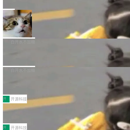
e” 和 Muse Spark 1.2 模型
mmit 之间的空隙里丢失了。 DeltaDB 要做的就
金额高达158.3亿美元，这一单项投入已经逼近
Meta 今天发布了两款 AI 产品：Muse Code，
是把这段空隙补上。 回退到任何一次编辑：Delt
微软同期总资本开支的四成。 与亚马逊、Alpha
一个在终端里运行的编程 agent；Muse Spark
局
aDB 捕获 commit 之间的每一次操作，...
bet、微软以及 Meta 等传统科技巨头相比，Spa
1.2，驱动这个 agent 的新模型。一句话概括：
ceXAI的资金消耗速度尤为引人瞩目。然而，支
美团开源 LoHoSearch，用知识图谱校
你可以用 curl -fsSL https://dev.meta.ai/install.
准 AI 能力认知
撑庞大支出的资金来源却呈现出截然不同的面
sh | bash 安装一个能在大项目里自动规划、写
机器出题的前提，是让机器拥有全局视野。整个
貌。数据显示，微软和 Meta 主要依托充沛的经
代码、验证结果的 AI 终端工具。 据介绍，Muse
构建流程可以分为四个环节：建图 → 控制难度
白开水不加糖
营现金流来覆盖资本开支，其资本支出覆盖率分
Code 是 Meta 的编程 agent 产品。它和市场上
→ 质量把关 → 数据概览。
别达到155% 和106%;而SpaceXAI的经营现金
腾讯开源 UCL-MPComm 通信库
已有的终端编程 agent 在设计理念上有几个明显
流仅能覆盖资本开支的12...
的差异点。 异步后台 agent：Muse Code 有一
腾讯网平团队宣布开源了 UCL-MPComm 通信
个主 agent 循环，外加一组后台 agent。这些后
库，并将作为transport接入Mooncake TENT。
白开水不加糖
台 agent...
该通信库针对AI Memory池化场景的数据传输需
CoStrict入选工信部2025人工智能应用
求进行了深度优化，能够实现数据中心内大规模
典型案例
计算节点间多种内存类型的高性能通信。 UCL-
近日，工信部科技司公示《2025人工智能应用典
MPComm将作为一种传输引擎接入Mooncake T
型案例入选名单》，深信服“面向企业研发场景的
开
开源科技
ENT，实现零拷贝传输性能提升30%、非零拷贝
开源 AI 编程平台 CoStrict 应用”凭借卓越的技术
传输性能最高提升5倍。UCL-MPComm底层基
深信服AI算力网关入选工信部人工智能
创新与落地成效成功入选。 全链路私有化部署，
应用典型案例！
于自研UCL-Engine通信引擎，后续腾讯网平将
助力企业AI研发安全落地 当前，越来越多企业已
前不久，工业和信息化部正式发布《2025年人工
持续开源更多基于UCL-Engine的高性能通信组
经开始引入 AI Coding 工具，通过调用公有云模
智能应用典型案例名单》，集中展示人工智能在
开
开源科技