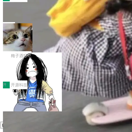
件。 腾讯网平团队在UCL-MPComm中实现了一
型或企业内部部署模型提升研发效率。但随着 AI
各领域的应用成果，覆盖技术底座、行业赋能、
个独立于业务线程的全局通信引擎（Engine），
Coding 从个人辅助工具逐步走向团队级、组织
Jeff Dean 离开 Google：一个时代的结
产品应用、支撑保障、专题等五大方向。深信服
并实...
束，一个实验室的开始
级应用，企业在规模化落地过程中，对安全性、
AI算力网关（AI创新平台）成功入选！ 随着各行
Google 员工编号 20。MapReduce 作者之一。
可控性和代码质量提出了更高要求。 首先是数据
各业的Agent走向规模化建设，算力构成形态逐
Bigtable 作者之一。TensorFlow 的作者之一。
局
安全与合规要求。对于大多数普通研发场景，公
渐丰富，用户关注的重点也在发生变化：不只是
Gemini 的架构师。Google 首席科学家。 Jeff D
有云模型能够满足快速试用和效率提升的需求。
让AI用起来，还要进一步看清混合算力时代下，
🔥 SolonCode v2026.8.4 发布：界面
ean 在 Google 工作了 27 年后，宣布离职。 他
但对于金融、能源、医疗等对数据安全要求较...
字体可调、22 种语言、记忆搜索增强
Token花在哪里、算力是否被充分利用，以及持
不是一个人走。一同离开的还有 Sanjay Ghema
打开终端就能上岗的全中文编码智能体，这一轮
续增长的AI成本该如何优化。 深信服AI算力网关
wat（Google 员工编号 23，Jeff Dean 二十多
把「看得清、用母语、记得住」三件事一次补
梅子酒好吃
正是围绕这些实际问题，从Token治理和成本治
年的编程搭档，MapReduce 和 Bigtable 的共同
齐。 SolonCode 是什么 SolonCode 是杭州无
理两个方面，让用户的每一份算力都看得清、管
作者）、Quoc Le（Google 大脑核心成员，Se
让“代码语义理解”深度释放AI Coding
耳科技研发的企业级终端编码智能体——一位全
得住、用得稳、省得下、更安全！ 一、从现在开
价值潜能：华为云码道（CodeArts）
q2Seq 和 DocAI 的共同发明人）以及 Oriol Vin
中文驱动的数字员工，自主理解需求、规划步
一、代码仓深度理解技术的作用与价值 在软件工
始，Token使用一目...
代码仓技术解析
yals（Gemini 联合负责人，AlphaSta...
骤、编写代码。不挑模型、不挑平台，curl 一行
程实践中，代码仓是企业核心知识资产的主要载
开
开源科技
装完即用。 开源地址：Gitee · GitCode · GitHu
体。企业级代码仓库通常包含数十万乃至数百万
b 安装 支持 Java 8+（8~26）、macOS / Linu
个文件，其规模远超单次模型调用可承载的上下
x / Windows / Harmony PC。 # macOS / Linu
文窗口。随着项目规模的持续扩张与代码历史的
x / Harmony PC curl -fsSL https://solon.noea
不断累积，代码仓中的模块关系、接口契约、业
r.org/solon...
务逻辑等关键信息往往分散于数十乃至数百个文
件之中，形成高度复杂的知识关联网络。传统的