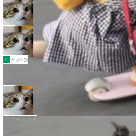
现实 过去两年，CIO们的焦虑清单上多了两项：
设置，如果用布尔值 + 可空字段来表示——bool
个"AI 知识库 + 聊天机器人"——每个大厂都在
一是如何让大模型和智能体应用安全地从PoC走
ean 表示是否可切换，nullable 的默认模式、浅
Deno 团队开源 Celld，可自托管的分
做，没什么新鲜的。 但 Kenton Varda 在 Twitte
向生产，二是如何让测试团队跟得上AI应用...
布式 Durable Objects
色方案、深色方案——会产生大量无意义的组
r 上把事情说清楚了： 今天我们发布了 Cloudfla
Ryan Dahl 领导的 Deno 团队推出了最新开源项
合。方案缺了、配置冲突了、全 null 了。要知道
re OS，一个带连接器的聊天机器人，跟其他所
目 Celld，一个能在自己机器上运行 Cloudflare
局
哪些组合有效，作者说，你得靠"文档、校验、或
有科技公司做的一样。只不过，实际上它不一
Workers 和 Durable Objects 的守护进程。 设
者部落知识"。 换个写法。Rust 的 enum，两个
样。这是 Sandstorm.io 的重制版，我十年前的
鲁大师7月新机性能/流畅/AI榜：vivo夺
计思路很直接：每个对象是一个独立的 SQLite
变体：Switchable...
性能、流畅双第一，三星Galaxy Z系列
那个创业公司。不同的是，这次它构建在 Cloudf
数据库，按名称寻址，复制到你自己的 S3 兼容
2026年7月的手机市场，由于存储等硬件成本暴
新折叠缺席
lare Workers 上——我花了九年时间搭建的平台
存储库里。节点之间只通过这个存储库协调——
增，手机厂商的日子也不好过啊，新机速度明显
开
开源科技
——并且深度集成了 AI。这基本上是我十年秘密
没有控制平面，没有共识协议。每个对象自带一
放缓，因此硝烟味淡了许多。新机参数规格除开
计划的顶峰。 十年前，Ken...
个小型数据库，应用天然按分片构建，单个数据
Zed 推出 DeltaDB，一个记录 commit
高价的三星折叠（三星Galaxy Z Fold8 Ultra / Z
之间所有操作的版本控制系统
库的竞争和爆炸半径问题在设计层面就被消除
Fold8 / Z Flip8）外，其余要么是中低端机器，
Zed 编辑器团队发布了新项目——DeltaDB，一
了。 闲置的 cell 会休眠到几乎不占资源。当 cel
例如iQOO Z11i、REDMI Note 17、REDMI No
个在 git commit 之间记录每一次编辑操作的版
局
l 迁移或唤醒时，新宿主从 S3 恢复 SQLite 数据
te 17 Pro、OPPO K15，要么是vivo X300 E这
本控制系统。目前处于 Early Access 阶段。 De
库继续执行。存储库是持久化的唯一真相...
样的次旗舰。 Galaxy Z Fold8 Ultra / Z Fold8 /
SpaceXAI 单季资本开支达 183 亿美元
ltaDB 的核心思路直接写在 landing page 最显
Z Flip8三款折叠屏新机均在7月22日发布，且全
眼的位置：「Software is made between com
根据风险投资人Tomer Tunguz 博客（VC 分
部搭载骁龙8 Elite Gen5 for Galaxy，它们本该
mits」——软件是在 commit 之间写出来的。git
析）披露的最新分析与第二季度业绩报告，Spac
白开水不加糖
是7月性...
只记录了你提交的最终状态，但真正的工作过程
eXAI在上个季度的总资本支出飙升至183.7亿美
——打字、删改、试错、agent 对话——都在 co
Meta 发布终端编程 Agent“Muse Cod
元。其中，绝大部分资金被直接用于 AI 领域，