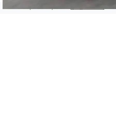
代码检索手段（如关键词匹配、目录遍历）仅能
在语法层面完成文本定位，难以触及代码的语义
©OSCHINA(OSChina.NET)
京ICP备2025119063号
内涵与结构关联，导致开发者使用代码智能体在
理解大规模代码仓时面临显著"代码仓理解"瓶
颈。 代码仓深度理解服务（以下简称" CodeBas
e深度理解服务"）是华为云码道（CodeA...