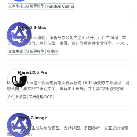
高并发、轻量化任务，适合日常对话、内容创作、基础 RAG、批量
文本生成
AI 编程模型
Function Calling
文案处理等普惠刚需场景。
Qwen3.8-Max
2.4万亿参数MoE旗舰，编程与办公能力全面跃升，可自主编程十数
天交付完整项目。胜任法律、金融、设计等数百种专业任务，一次对
话端到端交付生产级成果。原生视觉理解贯穿规划、执行与验证全流
文本生成
AI 编程模型
多模态
程，支持超长文档与长视频的深度语义解析。长程任务中自主规划与
闭环迭代，持续进化。
MinerU2.5-Pro
MinerU2.5-Pro是一款面向复杂文档解析与 OCR 场景的专业模型，能
够从图片和文档中识别文字、理解页面布局，并将非结构化内容转换
为便于存储、检索和二次处理的结构化结果。
8K
多语言
文档处理/OCR
Wan2.7-Image
万相 2.7 图像生成与编辑模型，支持组图、多图参考、交互式编辑和
最高 2K 输出。