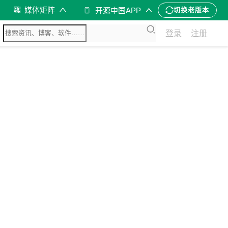
媒体矩阵
开源中国APP
切换老版本
登录
注册