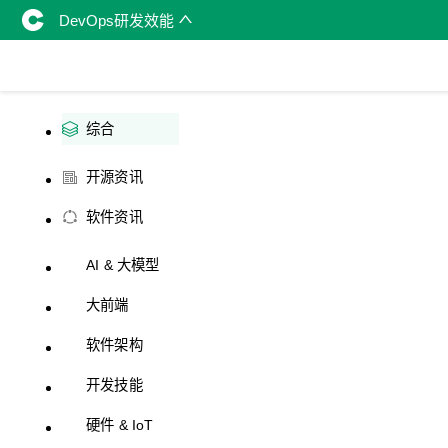
DevOps研发效能
综合
开源资讯
软件资讯
AI & 大模型
大前端
软件架构
开发技能
硬件 & IoT