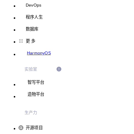
DevOps
程序人生
数据库
更 多
HarmonyOS
实验室
智写平台
造物平台
生产力
开源项目