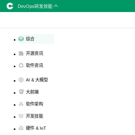
DevOps研发效能
综合
开源资讯
软件资讯
AI & 大模型
大前端
软件架构
开发技能
硬件 & IoT