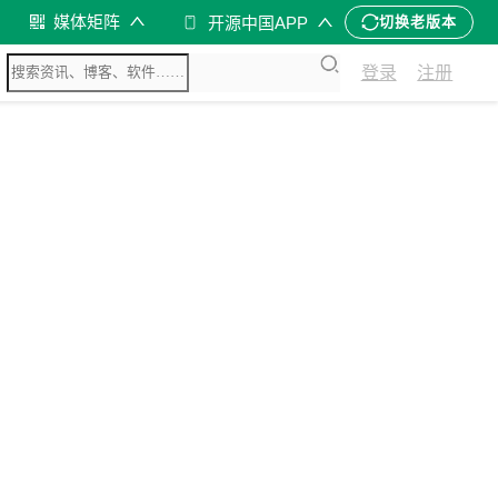
媒体矩阵
开源中国APP
切换老版本
登录
注册