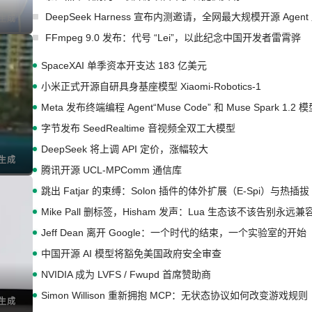
DeepSeek Harness 宣布内测邀请，全网最大规模开源 Age
I生成
FFmpeg 9.0 发布：代号 “Lei”，以此纪念中国开发者雷霄骅
SpaceXAI 单季资本开支达 183 亿美元
小米正式开源自研具身基座模型 Xiaomi-Robotics-1
Meta 发布终端编程 Agent“Muse Code” 和 Muse Spark 1.2 
字节发布 SeedRealtime 音视频全双工大模型
DeepSeek 将上调 API 定价，涨幅较大
I生成
腾讯开源 UCL-MPComm 通信库
跳出 Fatjar 的束缚：Solon 插件的体外扩展（E-Spi）与热插拔（
Mike Pall 删标签，Hisham 发声：Lua 生态该不该告别永远
Jeff Dean 离开 Google：一个时代的结束，一个实验室的开始
中国开源 AI 模型将豁免美国政府安全审查
NVIDIA 成为 LVFS / Fwupd 首席赞助商
Simon Willison 重新拥抱 MCP：无状态协议如何改变游戏规则
I生成