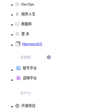
DevOps
程序人生
数据库
更 多
HarmonyOS
实验室
智写平台
造物平台
生产力
开源项目