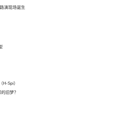
nt 路演现场诞生
模型
H-Spi）
兼容的旧梦？