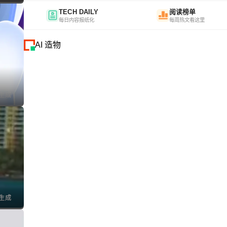
TECH DAILY
阅读榜单
每日内容报纸化
每周热文看这里
AI 造物
I生成
I生成