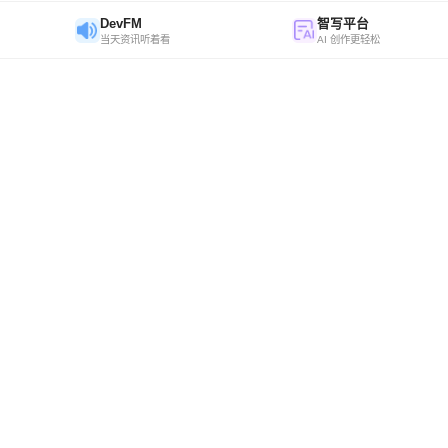
DevFM
智写平台
当天资讯听着看
AI 创作更轻松