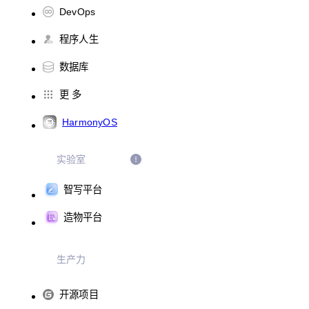
DevOps
程序人生
数据库
更 多
HarmonyOS
实验室
智写平台
造物平台
生产力
开源项目