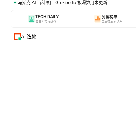
马斯克 AI 百科项目 Grokipedia 被曝数月未更新
TECH DAILY
阅读榜单
每日内容报纸化
每周热文看这里
AI 造物