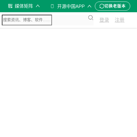
媒体矩阵
开源中国APP
切换老版本
登录
注册