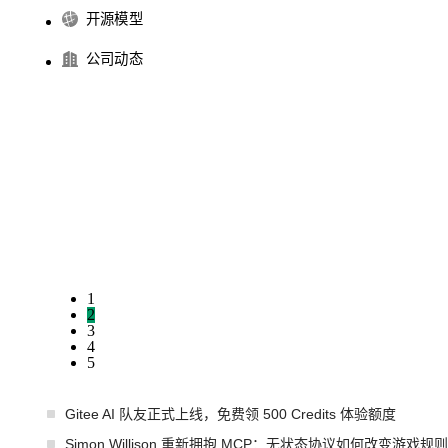
开源模型
公司动态
1
2
3
4
5
Gitee AI 队友正式上线，免费领 500 Credits 体验额度
Simon Willison 重新拥抱 MCP：无状态协议如何改变游戏规则