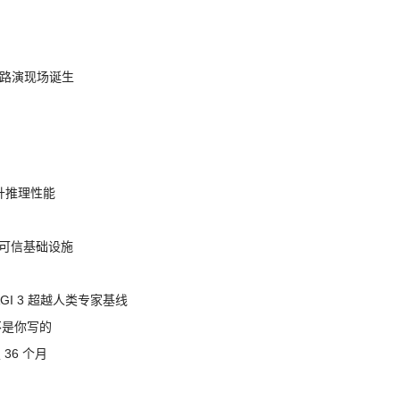
nt 路演现场诞生
提升推理性能
态的可信基础设施
AGI 3 超越人类专家基线
不是你写的
 36 个月