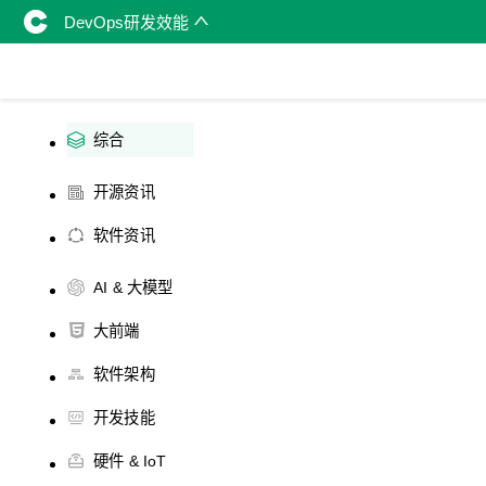
DevOps研发效能
综合
开源资讯
软件资讯
AI & 大模型
大前端
软件架构
开发技能
硬件 & IoT