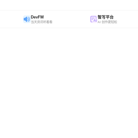
DevFM
智写平台
当天资讯听着看
AI 创作更轻松