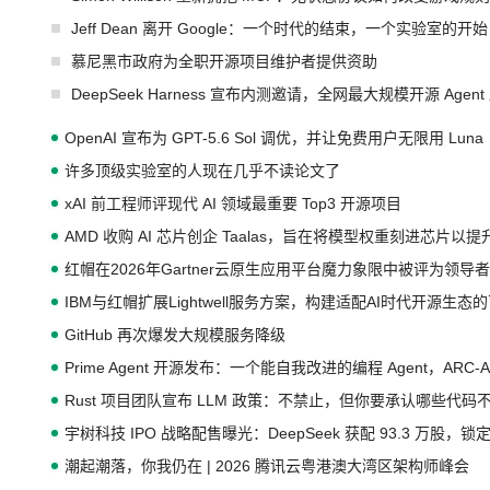
Jeff Dean 离开 Google：一个时代的结束，一个实验室的开始
慕尼黑市政府为全职开源项目维护者提供资助
DeepSeek Harness 宣布内测邀请，全网最大规模开源 Age
OpenAI 宣布为 GPT-5.6 Sol 调优，并让免费用户无限用 Luna
许多顶级实验室的人现在几乎不读论文了
xAI 前工程师评现代 AI 领域最重要 Top3 开源项目
AMD 收购 AI 芯片创企 Taalas，旨在将模型权重刻进芯片以
红帽在2026年Gartner云原生应用平台魔力象限中被评为领导者
IBM与红帽扩展Lightwell服务方案，构建适配AI时代开源生
GitHub 再次爆发大规模服务降级
Prime Agent 开源发布：一个能自我改进的编程 Agent，ARC-
Rust 项目团队宣布 LLM 政策：不禁止，但你要承认哪些代码
宇树科技 IPO 战略配售曝光：DeepSeek 获配 93.3 万股，锁定
潮起潮落，你我仍在 | 2026 腾讯云粤港澳大湾区架构师峰会